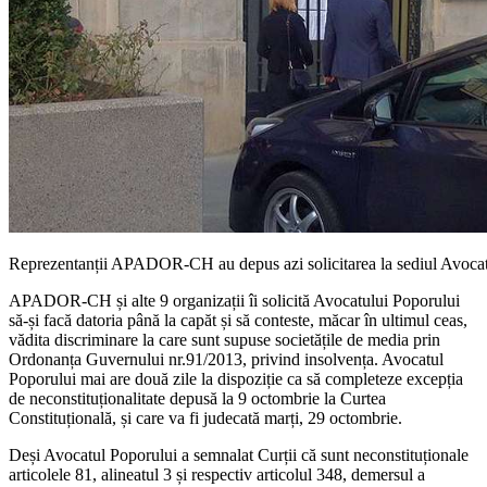
Reprezentanții APADOR-CH au depus azi solicitarea la sediul Avocat
APADOR-CH și alte 9 organizații îi solicită Avocatului Poporului
să-și facă datoria până la capăt și să conteste, măcar în ultimul ceas,
vădita discriminare la care sunt supuse societățile de media prin
Ordonanța Guvernului nr.91/2013, privind insolvența. Avocatul
Poporului mai are două zile la dispoziție ca să completeze excepția
de neconstituționalitate depusă la 9 octombrie la Curtea
Constituțională, și care va fi judecată marți, 29 octombrie.
Deși Avocatul Poporului a semnalat Curții că sunt neconstituționale
articolele 81, alineatul 3 și respectiv articolul 348, demersul a