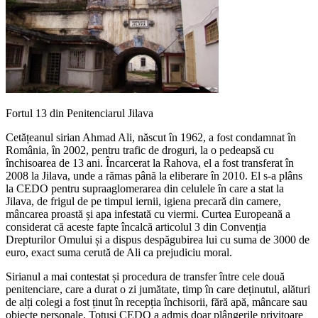
Fortul 13 din Penitenciarul Jilava
Cetățeanul sirian Ahmad Ali, născut în 1962, a fost condamnat în
România, în 2002, pentru trafic de droguri, la o pedeapsă cu
închisoarea de 13 ani. Încarcerat la Rahova, el a fost transferat în
2008 la Jilava, unde a rămas până la eliberare în 2010. El s-a plâns
la CEDO pentru supraaglomerarea din celulele în care a stat la
Jilava, de frigul de pe timpul iernii, igiena precară din camere,
mâncarea proastă și apa infestată cu viermi. Curtea Europeană a
considerat că aceste fapte încalcă articolul 3 din Convenția
Drepturilor Omului și a dispus despăgubirea lui cu suma de 3000 de
euro, exact suma cerută de Ali ca prejudiciu moral.
Sirianul a mai contestat și procedura de transfer între cele două
penitenciare, care a durat o zi jumătate, timp în care deținutul, alături
de alți colegi a fost ținut în recepția închisorii, fără apă, mâncare sau
obiecte personale. Totuși CEDO a admis doar plângerile privitoare