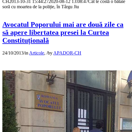
CH
2013-10-31 15:44:27
2020-08-12 13:08:47
Cât te costă o bătaie
soră cu moartea de la poliție, în Târgu Jiu
Avocatul Poporului mai are două zile ca
să apere libertatea presei la Curtea
Constituțională
24/10/2013
/
in
Articole
,
/
by
APADOR-CH