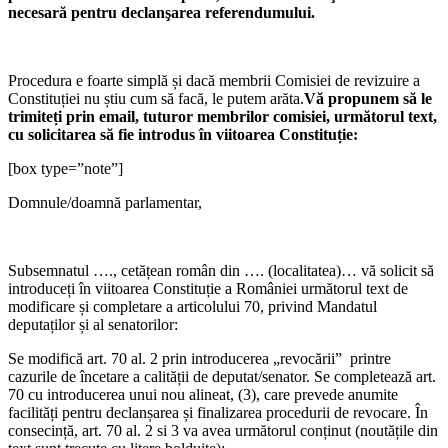
necesară pentru declanşarea referendumului.
Procedura e foarte simplă și dacă membrii Comisiei de revizuire a
Constituției nu știu cum să facă, le putem arăta.
Vă propunem să le
trimiteți prin email, tuturor membrilor comisiei, următorul text,
cu solicitarea să fie introdus în viitoarea Constituție:
[box type=”note”]
Domnule/doamnă parlamentar,
Subsemnatul …., cetățean român din …. (localitatea)… vă solicit să
introduceți în viitoarea Constituție a României următorul text de
modificare și completare a articolului 70, privind Mandatul
deputaților și al senatorilor:
Se modifică art. 70 al. 2 prin introducerea „revocării” printre
cazurile de încetare a calității de deputat/senator. Se completează art.
70 cu introducerea unui nou alineat, (3), care prevede anumite
facilități pentru declanșarea și finalizarea procedurii de revocare. În
consecință, art. 70 al. 2 si 3 va avea următorul conținut (noutățile din