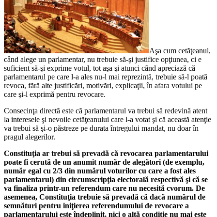
Aşa cum cetăţeanul,
când alege un parlamentar, nu trebuie să-şi justifice opţiunea, ci e
suficient să-şi exprime votul, tot aşa şi atunci când apreciază că
parlamentarul pe care l-a ales nu-l mai reprezintă, trebuie să-l poată
revoca, fără alte justificări, motivări, explicaţii, în afara votului pe
care şi-l exprimă pentru revocare.
Consecinţa directă este că parlamentarul va trebui să redevină atent
la interesele şi nevoile cetăţeanului care l-a votat şi că această atenţie
va trebui să şi-o păstreze pe durata întregului mandat, nu doar în
pragul alegerilor.
Constituţia ar trebui să prevadă că revocarea parlamentarului
poate fi cerută de un anumit număr de alegători (de exemplu,
număr egal cu 2/3 din numărul voturilor cu care a fost ales
parlamentarul) din circumscripţia electorală respectivă şi că se
va finaliza printr-un referendum care nu necesită cvorum. De
asemenea, Constituţia trebuie să prevadă că dacă numărul de
semnături pentru iniţierea referendumului de revocare a
parlamentarului este îndeplinit, nici o altă condiţie nu mai este