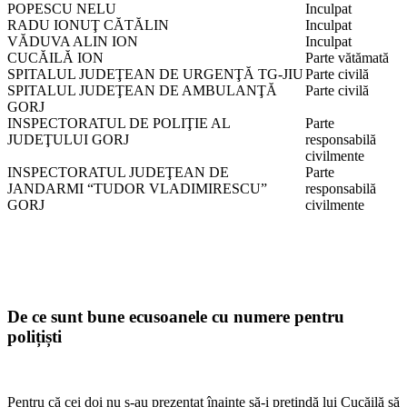
POPESCU NELU
Inculpat
RADU IONUŢ CĂTĂLIN
Inculpat
VĂDUVA ALIN ION
Inculpat
CUCĂILĂ ION
Parte vătămată
SPITALUL JUDEŢEAN DE URGENŢĂ TG-JIU
Parte civilă
SPITALUL JUDEŢEAN DE AMBULANŢĂ
Parte civilă
GORJ
INSPECTORATUL DE POLIŢIE AL
Parte
JUDEŢULUI GORJ
responsabilă
civilmente
INSPECTORATUL JUDEŢEAN DE
Parte
JANDARMI “TUDOR VLADIMIRESCU”
responsabilă
GORJ
civilmente
De ce sunt bune ecusoanele cu numere pentru
polițiști
Pentru că cei doi nu s-au prezentat înainte să-i pretindă lui Cucăilă să