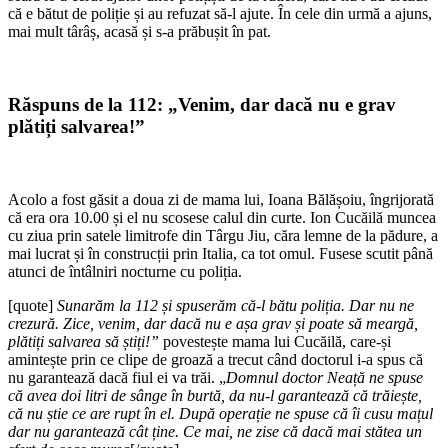
că e bătut de poliție și au refuzat să-l ajute. În cele din urmă a ajuns,
mai mult târâș, acasă și s-a prăbușit în pat.
Răspuns de la 112: „Venim, dar dacă nu e grav
plătiți salvarea!”
Acolo a fost găsit a doua zi de mama lui, Ioana Bălășoiu, îngrijorată
că era ora 10.00 și el nu scosese calul din curte. Ion Cucăilă muncea
cu ziua prin satele limitrofe din Târgu Jiu, căra lemne de la pădure, a
mai lucrat și în construcții prin Italia, ca tot omul. Fusese scutit până
atunci de întâlniri nocturne cu poliția.
[quote]
Sunarăm la 112 și spuserăm că-l bătu poliția. Dar nu ne
crezură. Zice, venim, dar dacă nu e așa grav și poate să meargă,
plătiți salvarea să știți!”
povestește mama lui Cucăilă, care-și
amintește prin ce clipe de groază a trecut când doctorul i-a spus că
nu garantează dacă fiul ei va trăi. „
Domnul doctor Neață ne spuse
că avea doi litri de sânge în burtă, da nu-l garantează că trăiește,
că nu știe ce are rupt în el. După operație ne spuse că îi cusu mațul
dar nu garantează cât ține. Ce mai, ne zise că dacă mai stătea un