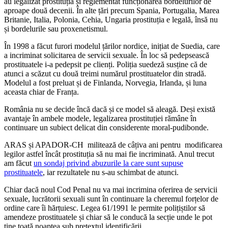
au legalizat prostituția și reglementat funcționarea bordelurilor de
aproape două decenii. În alte țări precum Spania, Portugalia, Marea
Britanie, Italia, Polonia, Cehia, Ungaria prostituția e legală, însă nu
și bordelurile sau proxenetismul.
În 1998 a făcut furori modelul țărilor nordice, inițiat de Suedia, care
a incriminat solicitarea de servicii sexuale. În loc să pedepsească
prostituatele i-a pedepsit pe clienți. Poliția suedeză susține că de
atunci a scăzut cu două treimi numărul prostituatelor din stradă.
Modelul a fost preluat și de Finlanda, Norvegia, Irlanda, și luna
aceasta chiar de Franța.
România nu se decide încă dacă și ce model să aleagă. Deși există
avantaje în ambele modele, legalizarea prostituției rămâne în
continuare un subiect delicat din considerente moral-pudibonde.
ARAS și APADOR-CH militează de câțiva ani pentru modificarea
legilor astfel încât prostituția să nu mai fie incriminată. Anul trecut
am făcut
un sondaj privind abuzurile la care sunt supuse
prostituatele
, iar rezultatele nu s-au schimbat de atunci.
Chiar dacă noul Cod Penal nu va mai incrimina oferirea de servicii
sexuale, lucrătorii sexuali sunt în continuare la cheremul forțelor de
ordine care îi hărțuiesc. Legea 61/1991 le permite polițiștilor să
amendeze prostituatele și chiar să le conducă la secție unde le pot
tine toată noaptea sub pretextul identificării.