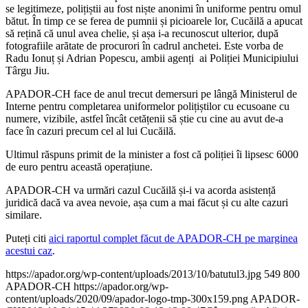
se legitimeze, polițiștii au fost niște anonimi în uniforme pentru omul
bătut. În timp ce se ferea de pumnii și picioarele lor, Cucăilă a apucat
să rețină că unul avea chelie, și așa i-a recunoscut ulterior, după
fotografiile arătate de procurori în cadrul anchetei. Este vorba de
Radu Ionuț și Adrian Popescu, ambii agenți ai Poliției Municipiului
Târgu Jiu.
APADOR-CH face de anul trecut demersuri pe lângă Ministerul de
Interne pentru completarea uniformelor polițiștilor cu ecusoane cu
numere, vizibile, astfel încât cetățenii să știe cu cine au avut de-a
face în cazuri precum cel al lui Cucăilă.
Ultimul răspuns primit de la minister a fost că poliției îi lipsesc 6000
de euro pentru această operațiune.
APADOR-CH va urmări cazul Cucăilă și-i va acorda asistență
juridică dacă va avea nevoie, așa cum a mai făcut și cu alte cazuri
similare.
Puteți citi
aici raportul complet făcut de APADOR-CH pe marginea
acestui caz
.
https://apador.org/wp-content/uploads/2013/10/batutul3.jpg
549
800
APADOR-CH
https://apador.org/wp-
content/uploads/2020/09/apador-logo-tmp-300x159.png
APADOR-