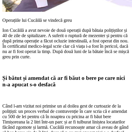
Operațiile lui Cucăilă se vindecă greu
Ion Cucăilă a avut nevoie de două operații după bătaia polițiștilor și
40 de zile de spitalizare. A suferit o ruptură de mezenter și pentru că
după prima operație a făcut ocluzie intestinală, a fost operat din nou.
În certificatul medico-legal scrie clar că viața i-a fost în pericol, dacă
nu ar fi fost operat la timp. După două luni de la bătaie încă se mișcă
greu prin curte.
Și bătut și amendat că ar fi băut o bere pe care nici
n-a apucat s-o desfacă
Când l-am vizitat noi primise un al doilea gest de curtoazie de la
polițiști: un proces verbal de contravenție în care scria că e amendat
cu 500 de lei pentru că în noaptea cu pricina ar fi băut bere
Timișoreana la 2 litri într-un parc și ar fi tulburat liniștea locatarilor
făcând zgomote și larmă. Cucăilă recunoaște amar că aveau de gând