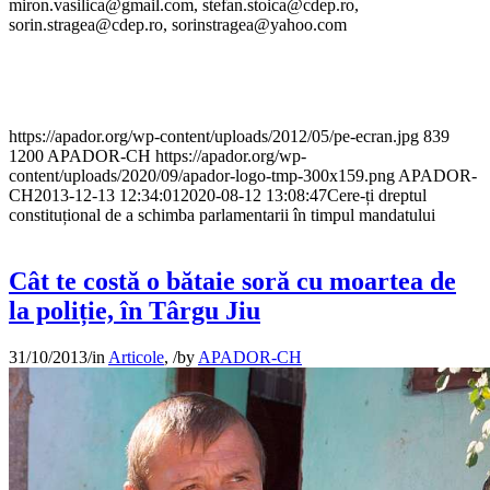
miron.vasilica@gmail.com, stefan.stoica@cdep.ro,
sorin.stragea@cdep.ro, sorinstragea@yahoo.com
https://apador.org/wp-content/uploads/2012/05/pe-ecran.jpg
839
1200
APADOR-CH
https://apador.org/wp-
content/uploads/2020/09/apador-logo-tmp-300x159.png
APADOR-
CH
2013-12-13 12:34:01
2020-08-12 13:08:47
Cere-ți dreptul
constituțional de a schimba parlamentarii în timpul mandatului
Cât te costă o bătaie soră cu moartea de
la poliție, în Târgu Jiu
31/10/2013
/
in
Articole
,
/
by
APADOR-CH