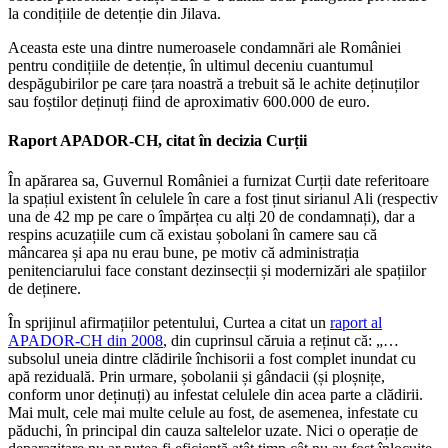
la condițiile de detenție din Jilava.
Aceasta este una dintre numeroasele condamnări ale României
pentru condițiile de detenție, în ultimul deceniu cuantumul
despăgubirilor pe care țara noastră a trebuit să le achite deținuților
sau foștilor deținuți fiind de aproximativ 600.000 de euro.
Raport APADOR-CH, citat în decizia Curții
În apărarea sa, Guvernul României a furnizat Curții date referitoare
la spațiul existent în celulele în care a fost ținut sirianul Ali (respectiv
una de 42 mp pe care o împărțea cu alți 20 de condamnați), dar a
respins acuzațiile cum că existau șobolani în camere sau că
mâncarea și apa nu erau bune, pe motiv că administrația
penitenciarului face constant dezinsecții și modernizări ale spațiilor
de deținere.
În sprijinul afirmațiilor petentului, Curtea a citat un
raport al
APADOR-CH din 2008
, din cuprinsul căruia a reținut că: „…
subsolul uneia dintre clădirile închisorii a fost complet inundat cu
apă reziduală. Prin urmare, șobolanii și gândacii (și ploșnițe,
conform unor deținuți) au infestat celulele din acea parte a clădirii.
Mai mult, cele mai multe celule au fost, de asemenea, infestate cu
păduchi, în principal din cauza saltelelor uzate. Nici o operație de