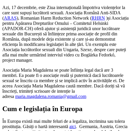
Azi, 17 decembrie, este Ziua internațională împotriva violențelor la
care sunt supuși lucrătorii sexuali. Asociația Română Anti-SIDA
(
ARAS
), Romanian Harm Reduction Network (
RHRN
)și Asociația
pentru Apărarea Drepturilor Omului – Comitetul Helsinki
(APADOR-CH) oferă ajutor și asistență juridică unor lucrătoare
sexuale din București să înființeze prima asociație de profil din
România, după modele deja existente și care și-au demonstrat
eficiența în modificarea legislației în alte țări. Un exemplu este
Asociația lucrătorilor sexuali din Ungaria, Szexe, despre care puteți
afla mai multe urmărind interviul video cu Boglárka Fedorkó,
project manager.
Asociația Maria Magdalena se poate înființa legal dacă are 3
membri. Ea poate fi o asociație reală și puternică dacă lucrătoarele
sexual se înscriu ca membre și se implică activ în activitățile ei. De
aceea Asociația Maria Magdalena caută membre. Dacă doriți să vă
înscrieți, trimiteți scrisoare de intenție la
adresa
maria.magdalena.romania@gmail.com
Cum e legislația în Europa
În Europa există mai multe feluri de a legaliza, incrimina sau tolera
prostituția. Găsiți o hartă interesantă
aici
. Germania, Austria, Grecia