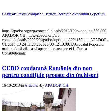
Găsiți aici textul complet al scrisorii adresate Avocatului Poporului
https://apador.org/wp-content/uploads/2013/10/av-pop.jpg
529
800
APADOR-CH
https://apador.org/wp-
content/uploads/2020/09/apador-logo-tmp-300x159.png
APADOR-
CH
2013-10-24 11:28:20
2020-08-12 13:08:47
Avocatul Poporului
mai are două zile ca să apere libertatea presei la Curtea
Constituțională
CEDO condamnă România din nou
pentru condițiile proaste din închisori
16/10/2013
/
in
Articole
,
/
by
APADOR-CH