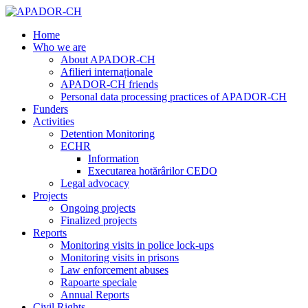
Home
Who we are
About APADOR-CH
Afilieri internaționale
APADOR-CH friends
Personal data processing practices of APADOR-CH
Funders
Activities
Detention Monitoring
ECHR
Information
Executarea hotărârilor CEDO
Legal advocacy
Projects
Ongoing projects
Finalized projects
Reports
Monitoring visits in police lock-ups
Monitoring visits in prisons
Law enforcement abuses
Rapoarte speciale
Annual Reports
Civil Rights