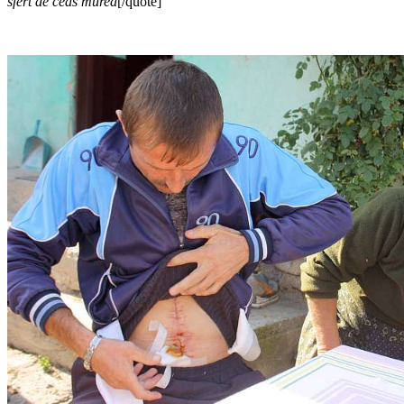
sfert de ceas murea
[/quote]