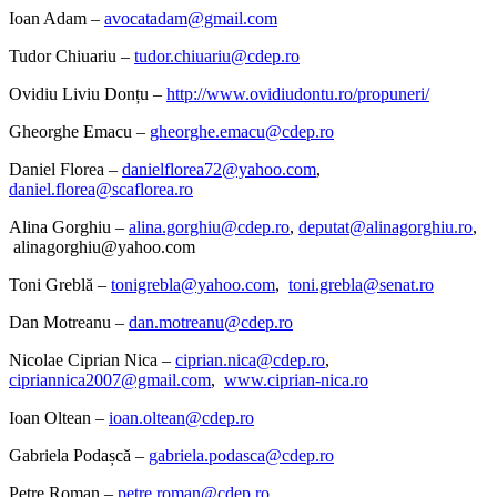
Ioan Adam –
avocatadam@gmail.com
Tudor Chiuariu –
tudor.chiuariu@cdep.ro
Ovidiu Liviu Donțu –
http://www.ovidiudontu.ro/propuneri/
Gheorghe Emacu –
gheorghe.emacu@cdep.ro
Daniel Florea –
danielflorea72@yahoo.com
,
daniel.florea@scaflorea.ro
Alina Gorghiu –
alina.gorghiu@cdep.ro
,
deputat@alinagorghiu.ro
,
alinagorghiu@yahoo.com
Toni Greblă –
tonigrebla@yahoo.com
,
toni.grebla@senat.ro
Dan Motreanu –
dan.motreanu@cdep.ro
Nicolae Ciprian Nica –
ciprian.nica@cdep.ro
,
cipriannica2007@gmail.com
,
www.ciprian-nica.ro
Ioan Oltean –
ioan.oltean@cdep.ro
Gabriela Podașcă –
gabriela.podasca@cdep.ro
Petre Roman –
petre.roman@cdep.ro