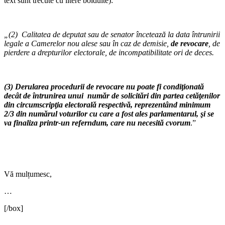
text sunt trecute cu litere bolduite):
„(2)
Calitatea de deputat sau de senator încetează la data întrunirii
legale a Camerelor nou alese sau în caz de demisie,
de revocare
, de
pierdere a drepturilor electorale, de incompatibilitate ori de deces.
(3) Derularea procedurii de revocare nu poate fi condiţionată
decât de întrunirea unui număr de solicitări din partea cetăţenilor
din circumscripţia electorală respectivă, reprezentând minimum
2/3 din numărul voturilor cu care a fost ales parlamentarul, şi se
va finaliza printr-un referndum, care nu necesită cvorum
.”
Vă mulțumesc,
…
[/box]