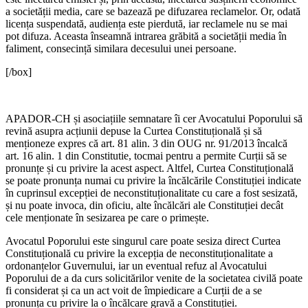
a societății media, care se bazează pe difuzarea reclamelor. Or, odată
licența suspendată, audiența este pierdută, iar reclamele nu se mai
pot difuza. Aceasta înseamnă intrarea grăbită a societății media în
faliment, consecință similara decesului unei persoane.
[/box]
APADOR-CH și asociațiile semnatare îi cer Avocatului Poporului să
revină asupra acțiunii depuse la Curtea Constituțională și să
menționeze expres că art. 81 alin. 3 din OUG nr. 91/2013 încalcă
art. 16 alin. 1 din Constitutie, tocmai pentru a permite Curții să se
pronunțe și cu privire la acest aspect. Altfel, Curtea Constituțională
se poate pronunța numai cu privire la încălcările Constituției indicate
în cuprinsul excepției de neconstituționalitate cu care a fost sesizată,
și nu poate invoca, din oficiu, alte încălcări ale Constituției decât
cele menționate în sesizarea pe care o primește.
Avocatul Poporului este singurul care poate sesiza direct Curtea
Constituțională cu privire la excepția de neconstituționalitate a
ordonanțelor Guvernului, iar un eventual refuz al Avocatului
Poporului de a da curs solicitărilor venite de la societatea civilă poate
fi considerat și ca un act voit de împiedicare a Curții de a se
pronunța cu privire la o încălcare gravă a Constituției.