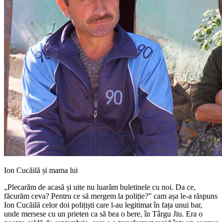
Ion Cucăilă și mama lui
„Plecarăm de acasă și uite nu luarăm buletinele cu noi. Da ce,
făcurăm ceva? Pentru ce să mergem la poliție?” cam așa le-a răspuns
Ion Cucăilă celor doi polițiști care l-au legitimat în fața unui bar,
unde mersese cu un prieten ca să bea o bere, în Târgu Jiu. Era o