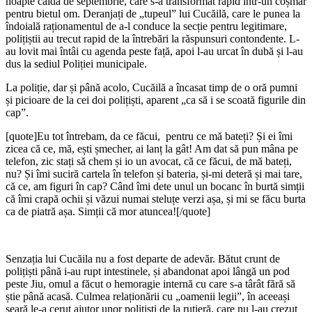
noapte caldă de septembrie, care s-a transformat rapid într-un coșmar
pentru bietul om. Deranjați de „tupeul” lui Cucăilă, care le punea la
îndoială raționamentul de a-l conduce la secție pentru legitimare,
polițiștii au trecut rapid de la întrebări la răspunsuri contondente. L-
au lovit mai întâi cu agenda peste față, apoi l-au urcat în dubă și l-au
dus la sediul Poliției municipale.
La poliție, dar și până acolo, Cucăilă a încasat timp de o oră pumni
și picioare de la cei doi polițiști, aparent „ca să i se scoată figurile din
cap”.
[quote]Eu tot întrebam, da ce făcui, pentru ce mă bateți? Și ei îmi
zicea că ce, mă, ești șmecher, ai lanț la gât! Am dat să pun mâna pe
telefon, zic stați să chem și io un avocat, că ce făcui, de mă bateți,
nu? Și îmi suciră cartela în telefon și bateria, și-mi deteră și mai tare,
că ce, am figuri în cap? Când îmi dete unul un bocanc în burtă simții
că îmi crapă ochii și văzui numai steluțe verzi așa, și mi se făcu burta
ca de piatră așa. Simții că mor atuncea![/quote]
Senzația lui Cucăila nu a fost departe de adevăr. Bătut crunt de
polițiști până i-au rupt intestinele, și abandonat apoi lângă un pod
peste Jiu, omul a făcut o hemoragie internă cu care s-a târât fără să
știe până acasă. Culmea relaționării cu „oamenii legii”, în aceeași
seară le-a cerut ajutor unor polițiști de la rutieră, care nu l-au crezut