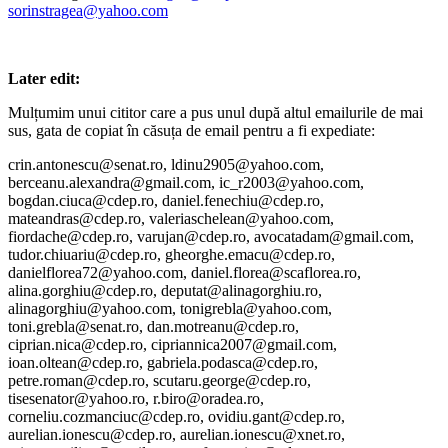
sorinstragea@yahoo.com
Later edit:
Mulțumim unui cititor care a pus unul după altul emailurile de mai
sus, gata de copiat în căsuța de email pentru a fi expediate:
crin.antonescu@senat.ro, ldinu2905@yahoo.com,
berceanu.alexandra@gmail.com, ic_r2003@yahoo.com,
bogdan.ciuca@cdep.ro, daniel.fenechiu@cdep.ro,
mateandras@cdep.ro, valeriaschelean@yahoo.com,
fiordache@cdep.ro, varujan@cdep.ro, avocatadam@gmail.com,
tudor.chiuariu@cdep.ro, gheorghe.emacu@cdep.ro,
danielflorea72@yahoo.com, daniel.florea@scaflorea.ro,
alina.gorghiu@cdep.ro, deputat@alinagorghiu.ro,
alinagorghiu@yahoo.com, tonigrebla@yahoo.com,
toni.grebla@senat.ro, dan.motreanu@cdep.ro,
ciprian.nica@cdep.ro, cipriannica2007@gmail.com,
ioan.oltean@cdep.ro, gabriela.podasca@cdep.ro,
petre.roman@cdep.ro, scutaru.george@cdep.ro,
tisesenator@yahoo.ro, r.biro@oradea.ro,
corneliu.cozmanciuc@cdep.ro, ovidiu.gant@cdep.ro,
aurelian.ionescu@cdep.ro, aurelian.ionescu@xnet.ro,