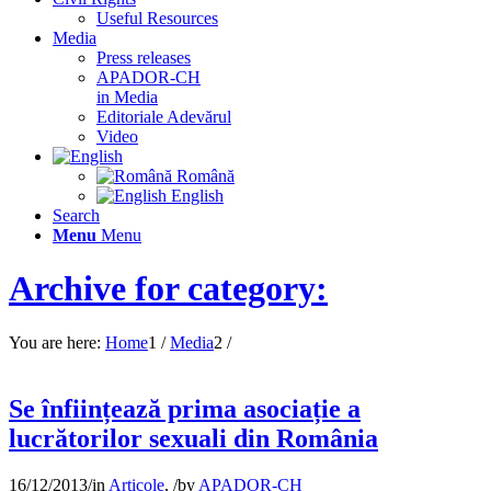
Useful Resources
Media
Press releases
APADOR-CH
in Media
Editoriale Adevărul
Video
Română
English
Search
Menu
Menu
Archive for category:
You are here:
Home
1
/
Media
2
/
Se înființează prima asociație a
lucrătorilor sexuali din România
16/12/2013
/
in
Articole
,
/
by
APADOR-CH