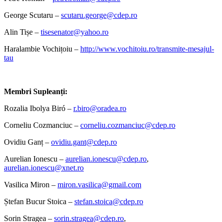
George Scutaru –
scutaru.george@cdep.ro
Alin Tișe –
tisesenator@yahoo.ro
Haralambie Vochițoiu –
http://www.vochitoiu.ro/transmite-mesajul-
tau
Membri Supleanți:
Rozalia Ibolya Biró –
r.biro@oradea.ro
Corneliu Cozmanciuc –
corneliu.cozmanciuc@cdep.ro
Ovidiu Ganț –
ovidiu.gant@cdep.ro
Aurelian Ionescu –
aurelian.ionescu@cdep.ro
,
aurelian.ionescu@xnet.ro
Vasilica Miron –
miron.vasilica@gmail.com
Ștefan Bucur Stoica –
stefan.stoica@cdep.ro
Sorin Stragea –
sorin.stragea@cdep.ro
,