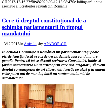
CH
2013-12-16 23:58:48
2020-08-12 13:08:47
Se înființează prima
asociație a lucrătorilor sexuali din România
Cere-ți dreptul constituțional de a
schimba parlamentarii în timpul
mandatului
13/12/2013
/
in
Articole
,
/
by
APADOR-CH
În actuala Constituție a României un parlamentar nu-și poate
pierde funcția decât în caz de deces, demisie sau condamnare
penală. Pentru că tot se discută revizuirea Constituției, haide să
forțăm introducerea unui articol prin care noi, alegătorii, să avem
dreptul constituțional de a-i elibera din funcție pe aleși și în timpul
celor patru ani de mandat, dacă nu suntem mulțumiți de
activitatea lor.