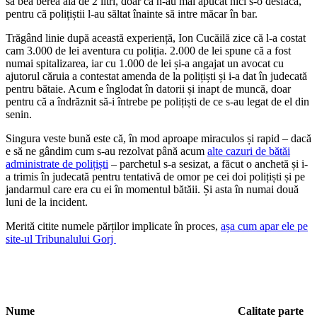
să bea berea aia de 2 litri, doar că n-au mai apucat nici s-o desfacă,
pentru că polițiștii l-au săltat înainte să intre măcar în bar.
Trăgând linie după această experiență, Ion Cucăilă zice că l-a costat
cam 3.000 de lei aventura cu poliția. 2.000 de lei spune că a fost
numai spitalizarea, iar cu 1.000 de lei și-a angajat un avocat cu
ajutorul căruia a contestat amenda de la polițiști și i-a dat în judecată
pentru bătaie. Acum e înglodat în datorii și inapt de muncă, doar
pentru că a îndrăznit să-i întrebe pe polițiști de ce s-au legat de el din
senin.
Singura veste bună este că, în mod aproape miraculos și rapid – dacă
e să ne gândim cum s-au rezolvat până acum
alte cazuri de bătăi
administrate de polițiști
– parchetul s-a sesizat, a făcut o anchetă și i-
a trimis în judecată pentru tentativă de omor pe cei doi polițiști și pe
jandarmul care era cu ei în momentul bătăii. Și asta în numai două
luni de la incident.
Merită citite numele părților implicate în proces,
așa cum apar ele pe
site-ul Tribunalului Gorj
Nume
Calitate parte