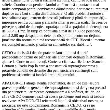
deparazitare nu ar putea fi eficientă atât timp cât nu au fost înlocuite
saltele. Conducerea penitenciarului a afirmat că a contactat mai
multe companii pentru combaterea dăunătorilor, dar toate au renunțat
după ce au văzut situația din închisoare. O altă problemă notorie a
fost calitatea apei, extrem de proastă (tulbure și plină de impurități) –
improprie pentru consum și riscantă chiar și pentru spălat. În ceea ce
privește spațiul de detenție, suprafața totală a spațiului de detenție era
de 3034.81 mp, în timp ce populația a fost de 1460 de persoane,
adică 2,08 mp de spațiu de detenție disponibil pentru un deținut,
jumătate din norma minimă recomandată de CPT. Blocul alimentar
era complet neigienic și calitatea alimentelor era slabă …”.
CEDO a decis să-i dea dreptate reclamantului și datorită
precedentelor cazuri de plângeri ale altor foști deținuți în România,
ajunse la Curte în anii trecuți. Curtea a citat cazurile Iacov Stanciu,
Lăutaru și Radu Pop în care a constatat că supraaglomerarea și
proastele condiții de detenție din penitenciarele românești sunt
probleme sistemice și încalcă drepturile omului.
APADOR-CH atrage atenția autorităților, de ani de zile, asupra
gravelor probleme generate de supraaglomerare și de igiena precară
din penitenciare, iar recenta condamnare a României, de ieri, de
către CEDO demonstrează că aceste probleme sunt reale și trebuie
rezolvate. APADOR-CH reiterează faptul că obiectivul nostru, ca
asociație, nu este condamnarea României la CEDO, ci să ne
asigurăm că în penitenciarele românești condițiile de detenție