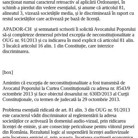
sancționat numai caracterul retroactiv al aplicării Ordonanței, în
schimb a pierdut din vedere esențialul, și anume că articolul 81,
alineatul 3, vizează societățile media, și le discriminează în raport cu
restul societăților care activează pe bază de licență.
APADOR-CH și semnatarii scrisorii îi solicită Avocatului Poporului
să-și completeze demersul privind excepția de neconstituționalitate a
OUG nr. 91/2013 și cu indicarea în mod explicit că articolul 81 alin.
3 încalcă articolul 16 alin. 1 din Constituție, care interzice
discriminarea.
[box]
Amintim că excepția de neconstituționalitate a fost transmisă de
Avocatul Poporului la Curtea Constituțională cu adresa nr. 8543/9
octombrie 2013 și face obiectul dosarului nr. 630D/2013 al Curţii
Constituţionale, cu termen de judecată la 29 octombrie 2013.
Problema esențială ridicată de art. 81 alin. 3 din OUG nr. 91/2013
este caracterul vădit discriminator al reglementării la adresa
societăților ce activează în domeniul audio-vizual, prin ridicarea
licenței de emisie, și are consecințe periculoase pentru viitorul presei
din România. Rezultatul logic al suspendării licenței audiovizuale
este încetarea emisiei și, prin aceasta, încetarea susținerii economice