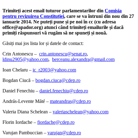
Trimiteți acest email tuturor parlamentarilor din
Comisia
pentru revizuirea Constituției
, care se va întruni din nou din 27
ianuarie 2014. Ne puteți pune și pe noi în cc (cu adresa
office@apador.org) atunci când trimiteți emailurile și dacă
primiți răspunsuri vă rugăm să ne spuneți și nouă.
Găsiți mai jos lista lor și datele de contact:
Crin Antonescu –
crin.antonescu@senat.ro
,
ldinu2905@yahoo.com
,
berceanu.alexandra@gmail.com
Ioan Chelaru –
ic_r2003@yahoo.com
Bogdan Ciucă –
bogdan.ciuca@cdep.ro
Daniel Fenechiu –
daniel.fenechiu@cdep.ro
András-Levente Máté –
mateandras@cdep.ro
Valeria Diana Schelean –
valeriaschelean@yahoo.com
Florin Iordache –
fiordache@cdep.ro
Varujan Pambuccian –
varujan@cdep.ro