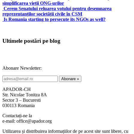
simplificarea vieții ONG-urilor
Cerem Senatului reluarea votului pentru desemnarea
reprezentanților societății civile în CSM
Is Romania starting to persecute its NGOs as well?
Ultimele postări pe blog
Abonare Newsletter:
APADOR-CH
Str. Nicolae Tonitza 8A
Sector 3 – Bucuresti
030113 Romania
Contactați-ne la
e-mail: office@apador.org
Utilizarea și distribuirea informațiilor de pe acest site sunt libere, cu