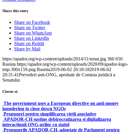
Share this entry
Share on Facebook
Share on Twitter
Share on WhatsApp
Share on LinkedIn
Share on Reddit
Share by Mail
https://apador.org/wp-content/uploads/2014/11/senat.jpg
360
650
Rasista
https://apador.org/wp-content/uploads/2020/09/apador-logo-
tmp-300x159.png
Rasista
2019-06-02 20:18:18
2019-06-02
20:31:41
Prevederi anti-ONG, aprobate de Comisia juridică a
Senatului
Citeste si:
The government uses a European directive on anti-money
laundering to close down NGOs
Propuneri pentru simplificarea vieții asociative
APADOR-CH susține debirocratizarea și digitalizarea
interacțiunii ONG-urilor cu statul
Propunerile APADOR-CH, adoptate de Parlament pentru