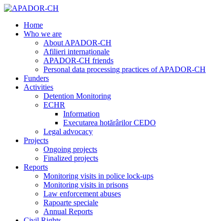
Home
Who we are
About APADOR-CH
Afilieri internaționale
APADOR-CH friends
Personal data processing practices of APADOR-CH
Funders
Activities
Detention Monitoring
ECHR
Information
Executarea hotărârilor CEDO
Legal advocacy
Projects
Ongoing projects
Finalized projects
Reports
Monitoring visits in police lock-ups
Monitoring visits in prisons
Law enforcement abuses
Rapoarte speciale
Annual Reports
Civil Rights