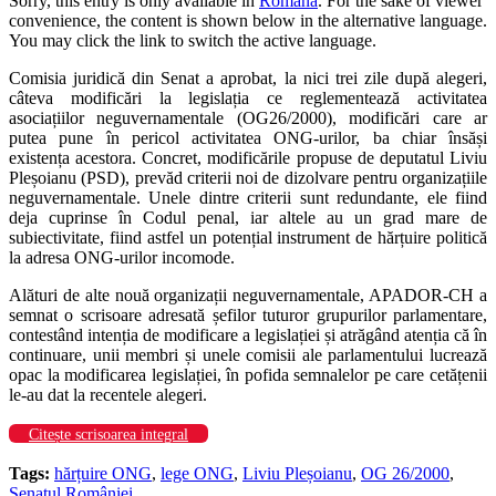
Sorry, this entry is only available in
Română
. For the sake of viewer
convenience, the content is shown below in the alternative language.
You may click the link to switch the active language.
Comisia juridică din Senat a aprobat, la nici trei zile după alegeri,
câteva modificări la legislația ce reglementează activitatea
asociațiilor neguvernamentale (OG26/2000), modificări care ar
putea pune în pericol activitatea ONG-urilor, ba chiar însăși
existența acestora. Concret, modificările propuse de deputatul Liviu
Pleșoianu (PSD), prevăd criterii noi de dizolvare pentru organizațiile
neguvernamentale. Unele dintre criterii sunt redundante, ele fiind
deja cuprinse în Codul penal, iar altele au un grad mare de
subiectivitate, fiind astfel un potențial instrument de hărțuire politică
la adresa ONG-urilor incomode.
Alături de alte nouă organizații neguvernamentale, APADOR-CH a
semnat o scrisoare adresată șefilor tuturor grupurilor parlamentare,
contestând intenția de modificare a legislației și atrăgând atenția că în
continuare, unii membri și unele comisii ale parlamentului lucrează
opac la modificarea legislației, în pofida semnalelor pe care cetățenii
le-au dat la recentele alegeri.
Citește scrisoarea integral
Tags:
hărțuire ONG
,
lege ONG
,
Liviu Pleșoianu
,
OG 26/2000
,
Senatul României