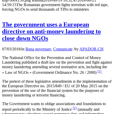
tmp-300x159.png
Rasista
2018-06-19 16:32:47
2018-06-21
14:59:15
The Romanian government fights terrorism with red tape,
forcing NGOs to send thousands of TINs to ministries
The government uses a European
directive on anti-money laundering to
close down NGOs
07/03/2018
/
in
Buna guvernare
,
Comunicate
/
by
APADOR-CH
The National Office for the Prevention and Control of Money
Laundering published a draft law on the prevention and fight against
money laundering amending several normative acts, including the
[1]
« Law of NGOs » (Government Ordinance No. 26 / 2000)
.
The pretext of these legislative amendments is the implementation of
the European Directive no. 2015/849 / EU of 20 May 2015 on the
prevention of the use of the financial system for the purposes of
money laundering or terrorist financing.
The Government wants to oblige associations and foundations to
[2]
report periodically to the Ministry of Justice
(annually and
whenever new situations occur) numerous data and information,