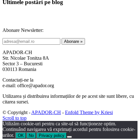
Ultimele postări pe blog
Abonare Newsletter:
APADOR-CH
Str. Nicolae Tonitza 8A
Sector 3 – Bucuresti
030113 Romania
Contactați-ne la
e-mail: office@apador.org
Utilizarea și distribuirea informațiilor de pe acest site sunt libere, cu
citarea sursei.
© Copyright -
APADOR-CH
-
Enfold Theme by Kriesi
Scroll to top
Utilizăm cookie-uri pentru ca site-ul să funcționeze optim.
Continuând navigarea vă exprimați acordul pentru folosirea cookie-
urilor.
OK
No
Privacy policy