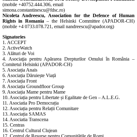
(mobile +40752.444.306, email
simona.constantinescu@fdsc.ro)
Nicoleta Andreescu, Association for the Defence of Human
Rights in Romania
– the Helsinki Committee (APADOR-CH)
(mobile +4 0733.078.721, email nandreescu@apador.org)
Signatories
1. ACCEPT
2. ActiveWatch
3. Alături de Voi
4. Asociaţia pentru Apărarea Drepturilor Omului în România –
Comitetul Helsinki (APADOR-CH)
5. Asociația Anais
6. Asociația Dăruiește Viață
7. Asociația Front
8. Asociația Groundfloor Group
9. Asociația Mame pentru Mame
10. Asociația pentru Libertate și Egalitate de Gen – A.L.E.G.
11. Asociatia Pro Democrația
12. Asociația pentru Relații Comunitare
13. Asociația SAMAS
14. Asociatia Transcena
15. Centras
16. Centrul Cultural Clujean
17. Centrul de Resurse pentru Comunitățile de Romi