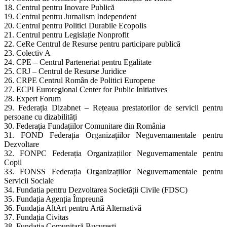
18. Centrul pentru Inovare Publică
19. Centrul pentru Jurnalism Independent
20. Centrul pentru Politici Durabile Ecopolis
21. Centrul pentru Legislație Nonprofit
22. CeRe Centrul de Resurse pentru participare publică
23. Colectiv A
24. CPE – Centrul Parteneriat pentru Egalitate
25. CRJ – Centrul de Resurse Juridice
26. CRPE Centrul Român de Politici Europene
27. ECPI Euroregional Center for Public Initiatives
28. Expert Forum
29. Federația Dizabnet – Rețeaua prestatorilor de servicii pentru
persoane cu dizabilități
30. Federația Fundațiilor Comunitare din România
31. FOND Federația Organizațiilor Neguvernamentale pentru
Dezvoltare
32. FONPC Federația Organizațiilor Neguvernamentale pentru
Copil
33. FONSS Federația Organizațiilor Neguvernamentale pentru
Servicii Sociale
34. Fundatia pentru Dezvoltarea Societății Civile (FDSC)
35. Fundația Agenția Împreună
36. Fundația AltArt pentru Artă Alternativă
37. Fundația Civitas
38. Fundația Comunitară București