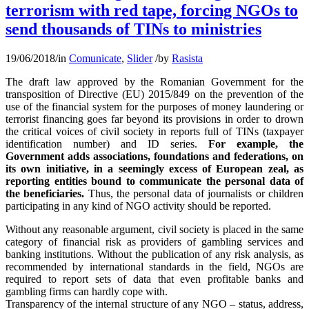
terrorism with red tape, forcing NGOs to
send thousands of TINs to ministries
19/06/2018
/
in
Comunicate
,
Slider
/
by
Rasista
The draft law approved by the Romanian Government for the
transposition of Directive (EU) 2015/849 on the prevention of the
use of the financial system for the purposes of money laundering or
terrorist financing goes far beyond its provisions in order to drown
the critical voices of civil society in reports full of TINs (taxpayer
identification number) and ID series.
For example, the
Government adds associations, foundations and federations, on
its own initiative, in a seemingly excess of European zeal, as
reporting entities bound to communicate the personal data of
the beneficiaries.
Thus, the personal data of journalists or children
participating in any kind of NGO activity should be reported.
Without any reasonable argument, civil society is placed in the same
category of financial risk as providers of gambling services and
banking institutions. Without the publication of any risk analysis, as
recommended by international standards in the field, NGOs are
required to report sets of data that even profitable banks and
gambling firms can hardly cope with.
Transparency of the internal structure of any NGO – status, address,