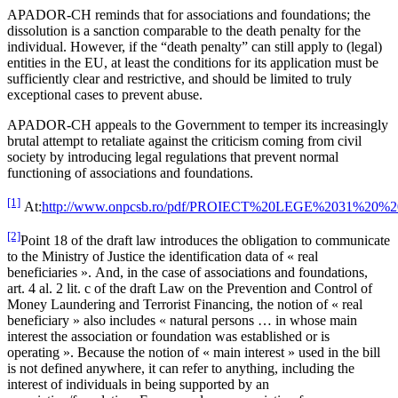
APADOR-CH reminds that for associations and foundations; the
dissolution is a sanction comparable to the death penalty for the
individual. However, if the “death penalty” can still apply to (legal)
entities in the EU, at least the conditions for its application must be
sufficiently clear and restrictive, and should be limited to truly
exceptional cases to prevent abuse.
APADOR-CH appeals to the Government to temper its increasingly
brutal attempt to retaliate against the criticism coming from civil
society by introducing legal regulations that prevent normal
functioning of associations and foundations.
[1]
At:
http://www.onpcsb.ro/pdf/PROIECT%20LEGE%2031%
[2]
Point 18 of the draft law introduces the obligation to communicate
to the Ministry of Justice the identification data of « real
beneficiaries ». And, in the case of associations and foundations,
art. 4 al. 2 lit. c of the draft Law on the Prevention and Control of
Money Laundering and Terrorist Financing, the notion of « real
beneficiary » also includes « natural persons … in whose main
interest the association or foundation was established or is
operating ». Because the notion of « main interest » used in the bill
is not defined anywhere, it can refer to anything, including the
interest of individuals in being supported by an