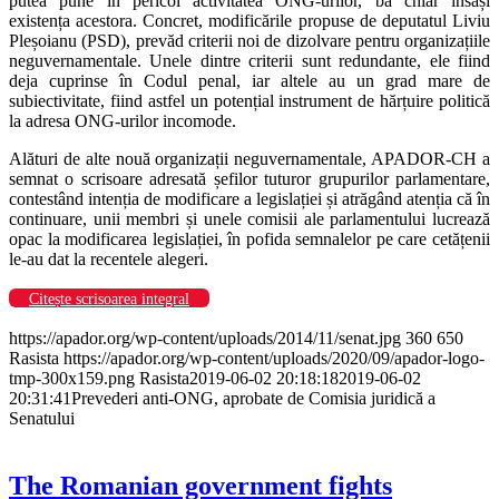
putea pune în pericol activitatea ONG-urilor, ba chiar însăși
existența acestora. Concret, modificările propuse de deputatul Liviu
Pleșoianu (PSD), prevăd criterii noi de dizolvare pentru organizațiile
neguvernamentale. Unele dintre criterii sunt redundante, ele fiind
deja cuprinse în Codul penal, iar altele au un grad mare de
subiectivitate, fiind astfel un potențial instrument de hărțuire politică
la adresa ONG-urilor incomode.
Alături de alte nouă organizații neguvernamentale, APADOR-CH a
semnat o scrisoare adresată șefilor tuturor grupurilor parlamentare,
contestând intenția de modificare a legislației și atrăgând atenția că în
continuare, unii membri și unele comisii ale parlamentului lucrează
opac la modificarea legislației, în pofida semnalelor pe care cetățenii
le-au dat la recentele alegeri.
Citește scrisoarea integral
https://apador.org/wp-content/uploads/2014/11/senat.jpg
360
650
Rasista
https://apador.org/wp-content/uploads/2020/09/apador-logo-
tmp-300x159.png
Rasista
2019-06-02 20:18:18
2019-06-02
20:31:41
Prevederi anti-ONG, aprobate de Comisia juridică a
Senatului
The Romanian government fights