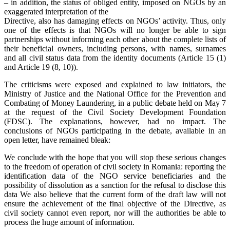
– in addition, the status of obliged entity, imposed on NGOs by an
exaggerated interpretation of the
Directive, also has damaging effects on NGOs’ activity. Thus, only
one of the effects is that NGOs will no longer be able to sign
partnerships without informing each other about the complete lists of
their beneficial owners, including persons, with names, surnames
and all civil status data from the identity documents (Article 15 (1)
and Article 19 (8, 10)).
The criticisms were exposed and explained to law initiators, the
Ministry of Justice and the National Office for the Prevention and
Combating of Money Laundering, in a public debate held on May 7
at the request of the Civil Society Development Foundation
(FDSC). The explanations, however, had no impact. The
conclusions of NGOs participating in the debate, available in an
open letter, have remained bleak:
We conclude with the hope that you will stop these serious changes
to the freedom of operation of civil society in Romania: reporting the
identification data of the NGO service beneficiaries and the
possibility of dissolution as a sanction for the refusal to disclose this
data We also believe that the current form of the draft law will not
ensure the achievement of the final objective of the Directive, as
civil society cannot even report, nor will the authorities be able to
process the huge amount of information.