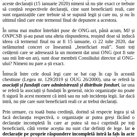
aceste declarații (15 ianuarie 2020) nimeni să nu știe exact ce trebuie
să conțină respectivele declarații, cine sunt beneficiarii reali, care
sunt organizațiile care trebuie să se supună legii și care nu, și nu în
ultimul rând care este termenul final de depunere a acestora.
În urma mai multor întrebări puse de ONG-uri, până acum, MJ și
ONPCSB și-au pasat una alteia răspunderea, reușind doar să inducă
ideea că termenul final nu ar fi 15 ianuarie, ci 22 iulie 2020, dar
nelămurind concret ce înseamnă „beneficiari reali”. Sunt toți
cetățenii care se adresează la un moment dat unui ONG (pot fi sute
sau mii într-un an), sunt doar membrii Consiliului director al ONG-
ului? Nimeni nu pare a ști exact.
Întrucât între cele două legi care se bat cap în cap în această
chestiune (Legea nr. 129/2019 și OUG 26/2000), una se referă la
asociații și fundații care administrează și distribuie fonduri
, iar una
se referă la asociații și fundații în general, nicio organizație nu poate
fi sigură în acest moment că intră sau nu sub incidența legii. Iar dacă
intră, nu știe care sunt beneficiarii reali ce ar trebui declarați.
Prin urmare, cu toată buna credință, dorind să respecte legea și să
facă declarația respectivă, o organizație ar putea greși făcând o
declarație incompletă în care ar putea să nu-i cuprindă pe toți
beneficiarii, câtă vreme aceștia nu sunt clar definiți de lege. Iar
o
declarație pe proprie răspundere incompletă intră la fals în acte