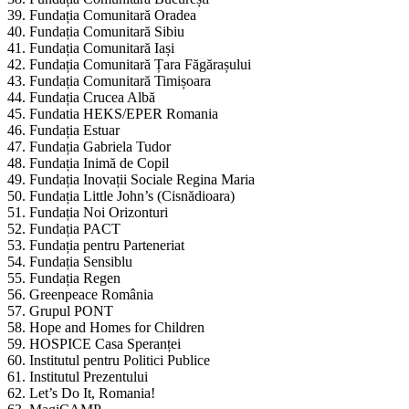
39. Fundația Comunitară Oradea
40. Fundația Comunitară Sibiu
41. Fundația Comunitară Iași
42. Fundația Comunitară Țara Făgărașului
43. Fundația Comunitară Timișoara
44. Fundația Crucea Albă
45. Fundatia HEKS/EPER Romania
46. Fundația Estuar
47. Fundația Gabriela Tudor
48. Fundația Inimă de Copil
49. Fundația Inovații Sociale Regina Maria
50. Fundația Little John’s (Cisnădioara)
51. Fundația Noi Orizonturi
52. Fundația PACT
53. Fundația pentru Parteneriat
54. Fundația Sensiblu
55. Fundația Regen
56. Greenpeace România
57. Grupul PONT
58. Hope and Homes for Children
59. HOSPICE Casa Speranței
60. Institutul pentru Politici Publice
61. Institutul Prezentului
62. Let’s Do It, Romania!