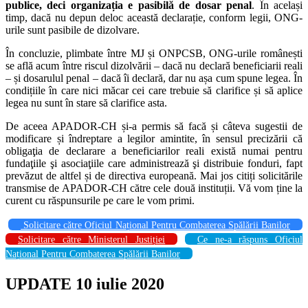
publice, deci organizația e pasibilă de dosar penal
. În același
timp, dacă nu depun deloc această declarație, conform legii, ONG-
urile sunt pasibile de dizolvare.
În concluzie, plimbate între MJ și ONPCSB, ONG-urile românești
se află acum între riscul dizolvării – dacă nu declară beneficiarii reali
– și dosarulul penal – dacă îi declară, dar nu așa cum spune legea. În
condițiile în care nici măcar cei care trebuie să clarifice și să aplice
legea nu sunt în stare să clarifice asta.
De aceea APADOR-CH și-a permis să facă și câteva sugestii de
modificare și îndreptare a legilor amintite, în sensul precizării că
obligaţia de declarare a beneficiarilor reali există numai pentru
fundaţiile şi asociaţiile care administrează şi distribuie fonduri, fapt
prevăzut de altfel și de directiva europeană. Mai jos citiți solicitările
transmise de APADOR-CH către cele două instituții. Vă vom ține la
curent cu răspunsurile pe care le vom primi.
Solicitare către Oficiul Național Pentru Combaterea Spălării Banilor
Solicitare către Ministerul Justiției
Ce ne-a răspuns Oficiul
Național Pentru Combaterea Spălării Banilor
UPDATE 10 iulie 2020