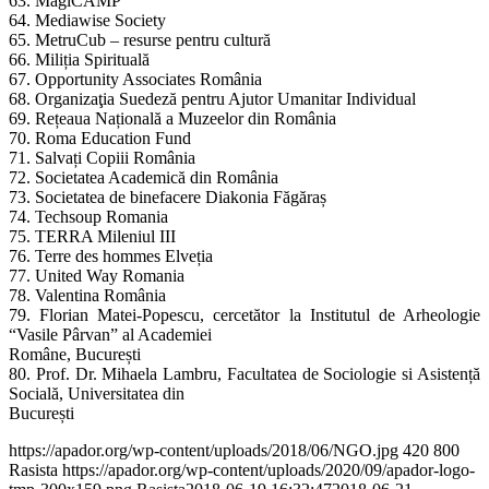
63. MagiCAMP
64. Mediawise Society
65. MetruCub – resurse pentru cultură
66. Miliția Spirituală
67. Opportunity Associates România
68. Organizaţia Suedeză pentru Ajutor Umanitar Individual
69. Rețeaua Națională a Muzeelor din România
70. Roma Education Fund
71. Salvați Copiii România
72. Societatea Academică din România
73. Societatea de binefacere Diakonia Făgăraș
74. Techsoup Romania
75. TERRA Mileniul III
76. Terre des hommes Elveția
77. United Way Romania
78. Valentina România
79. Florian Matei-Popescu, cercetător la Institutul de Arheologie
“Vasile Pârvan” al Academiei
Române, București
80. Prof. Dr. Mihaela Lambru, Facultatea de Sociologie si Asistență
Socială, Universitatea din
București
https://apador.org/wp-content/uploads/2018/06/NGO.jpg
420
800
Rasista
https://apador.org/wp-content/uploads/2020/09/apador-logo-