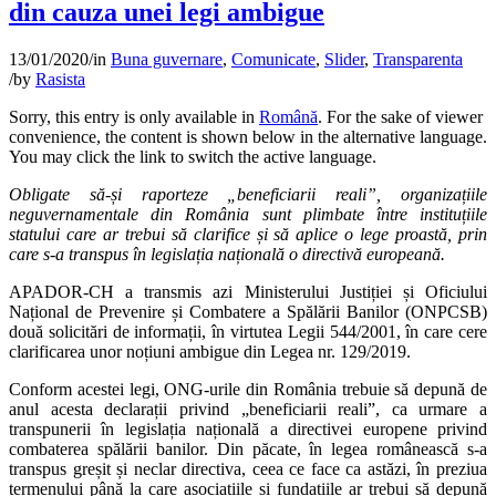
din cauza unei legi ambigue
13/01/2020
/
in
Buna guvernare
,
Comunicate
,
Slider
,
Transparenta
/
by
Rasista
Sorry, this entry is only available in
Română
. For the sake of viewer
convenience, the content is shown below in the alternative language.
You may click the link to switch the active language.
Obligate să-și raporteze „beneficiarii reali”, organizațiile
neguvernamentale din România sunt plimbate între instituțiile
statului care ar trebui să clarifice și să aplice o lege proastă, prin
care s-a transpus în legislația națională o directivă europeană.
APADOR-CH a transmis azi Ministerului Justiției și Oficiului
Național de Prevenire și Combatere a Spălării Banilor (ONPCSB)
două solicitări de informații, în virtutea Legii 544/2001, în care cere
clarificarea unor noțiuni ambigue din Legea nr. 129/2019.
Conform acestei legi, ONG-urile din România trebuie să depună de
anul acesta declarații privind „beneficiarii reali”, ca urmare a
transpunerii în legislația națională a directivei europene privind
combaterea spălării banilor. Din păcate, în legea românească s-a
transpus greșit și neclar directiva, ceea ce face ca astăzi, în preziua
termenului până la care asociațiile și fundațiile ar trebui să depună