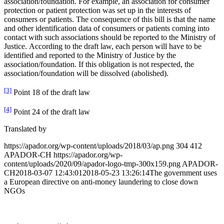
association/foundation. For example, an association for consumer
protection or patient protection was set up in the interests of
consumers or patients. The consequence of this bill is that the name
and other identification data of consumers or patients coming into
contact with such associations should be reported to the Ministry of
Justice. According to the draft law, each person will have to be
identified and reported to the Ministry of Justice by the
association/foundation. If this obligation is not respected, the
association/foundation will be dissolved (abolished).
[3]
Point 18 of the draft law
[4]
Point 24 of the draft law
Translated by
https://apador.org/wp-content/uploads/2018/03/ap.png
304
412
APADOR-CH
https://apador.org/wp-
content/uploads/2020/09/apador-logo-tmp-300x159.png
APADOR-
CH
2018-03-07 12:43:01
2018-05-23 13:26:14
The government uses
a European directive on anti-money laundering to close down
NGOs