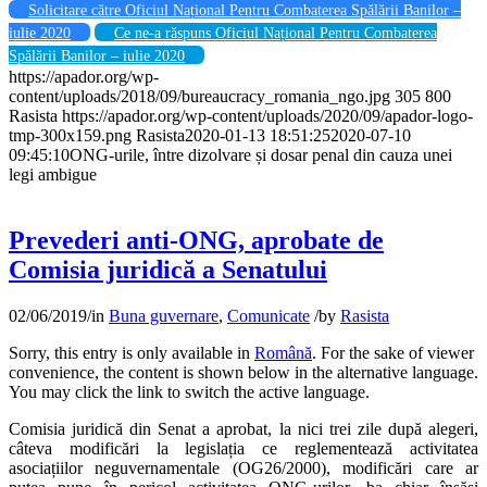
Solicitare către Oficiul Național Pentru Combaterea Spălării Banilor –
iulie 2020
Ce ne-a răspuns Oficiul Național Pentru Combaterea
Spălării Banilor – iulie 2020
https://apador.org/wp-
content/uploads/2018/09/bureaucracy_romania_ngo.jpg
305
800
Rasista
https://apador.org/wp-content/uploads/2020/09/apador-logo-
tmp-300x159.png
Rasista
2020-01-13 18:51:25
2020-07-10
09:45:10
ONG-urile, între dizolvare și dosar penal din cauza unei
legi ambigue
Prevederi anti-ONG, aprobate de
Comisia juridică a Senatului
02/06/2019
/
in
Buna guvernare
,
Comunicate
/
by
Rasista
Sorry, this entry is only available in
Română
. For the sake of viewer
convenience, the content is shown below in the alternative language.
You may click the link to switch the active language.
Comisia juridică din Senat a aprobat, la nici trei zile după alegeri,
câteva modificări la legislația ce reglementează activitatea
asociațiilor neguvernamentale (OG26/2000), modificări care ar