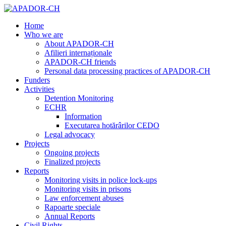
Home
Who we are
About APADOR-CH
Afilieri internaționale
APADOR-CH friends
Personal data processing practices of APADOR-CH
Funders
Activities
Detention Monitoring
ECHR
Information
Executarea hotărârilor CEDO
Legal advocacy
Projects
Ongoing projects
Finalized projects
Reports
Monitoring visits in police lock-ups
Monitoring visits in prisons
Law enforcement abuses
Rapoarte speciale
Annual Reports
Civil Rights