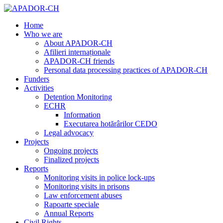
Home
Who we are
About APADOR-CH
Afilieri internaționale
APADOR-CH friends
Personal data processing practices of APADOR-CH
Funders
Activities
Detention Monitoring
ECHR
Information
Executarea hotărârilor CEDO
Legal advocacy
Projects
Ongoing projects
Finalized projects
Reports
Monitoring visits in police lock-ups
Monitoring visits in prisons
Law enforcement abuses
Rapoarte speciale
Annual Reports
Civil Rights