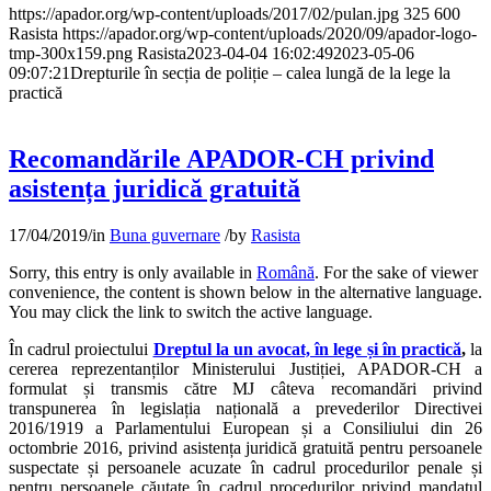
https://apador.org/wp-content/uploads/2017/02/pulan.jpg
325
600
Rasista
https://apador.org/wp-content/uploads/2020/09/apador-logo-
tmp-300x159.png
Rasista
2023-04-04 16:02:49
2023-05-06
09:07:21
Drepturile în secția de poliție – calea lungă de la lege la
practică
Recomandările APADOR-CH privind
asistența juridică gratuită
17/04/2019
/
in
Buna guvernare
/
by
Rasista
Sorry, this entry is only available in
Română
. For the sake of viewer
convenience, the content is shown below in the alternative language.
You may click the link to switch the active language.
În cadrul proiectului
Dreptul la un avocat, în lege și în practică
,
la
cererea reprezentanților Ministerului Justiției, APADOR-CH a
formulat și transmis către MJ câteva recomandări privind
transpunerea în legislația națională a prevederilor Directivei
2016/1919 a Parlamentului European și a Consiliului din 26
octombrie 2016, privind asistența juridică gratuită pentru persoanele
suspectate și persoanele acuzate în cadrul procedurilor penale și
pentru persoanele căutate în cadrul procedurilor privind mandatul