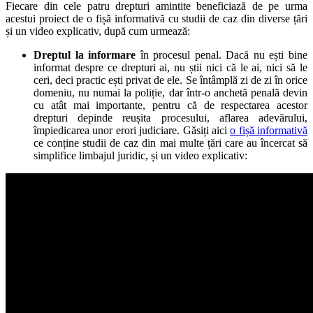
Fiecare din cele patru drepturi amintite beneficiază de pe urma
acestui proiect de o fișă informativă cu studii de caz din diverse țări
și un video explicativ, după cum urmează:
Dreptul la informare
în procesul penal. Dacă nu ești bine
informat despre ce drepturi ai, nu știi nici că le ai, nici să le
ceri, deci practic ești privat de ele. Se întâmplă zi de zi în orice
domeniu, nu numai la poliție, dar într-o anchetă penală devin
cu atât mai importante, pentru că de respectarea acestor
drepturi depinde reușita procesului, aflarea adevărului,
împiedicarea unor erori judiciare. Găsiți aici
o fișă informativă
ce conține studii de caz din mai multe țări care au încercat să
simplifice limbajul juridic, și un video explicativ: