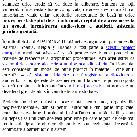
semneze orice crede că va duce la eliberare. Suntem cu toții
vulnerabili în această situație complicată, de aceea devin cu atât mai
importante, vitale chiar, drepturile procedurale de bază în orice
proces penal:
dreptul de a fi informat, dreptul de a avea acces la
un avocat, înregistrarea audio-video a audierii, asistența
juridică gratuită.
În ultimii doi ani APADOR-CH, alături de organizații partenere din
Austria, Spania, Belgia și Irlanda a fost parte a
acestui proiect
european
menit să găsească și să promoveze bunele practici în
materie de respectare a drepturilor procedurale. Am aflat astfel că
sistemul de alocare aleatorie a unui avocat din oficiu
, în România,
este considerat un model de bune practici în materie – cine ar fi
crezut?! – că
sistemul irlandez de înregistrare audio-video
a
audierilor la poliție este de asemenea unul la care ne putem raporta
sau că dreptul la informare într-un
limbaj accesibil
tuturor este un
deziderat greu de atins în cam toate țările studiate.
Proiectul în sine a fost o ocazie atât pentru noi, organizațiile
neguvernamentale, dar și pentru autoritățile din țările implicate,
consultate de-a lungul proiectului, să aflăm cum au făcut alții și cum
au depășit sau nu cam aceleași probleme pe care le pun de cele mai
multe ori lipsa fondurilor disponibile sau rezistența firească la
schimbare a oamenilor din sistem.