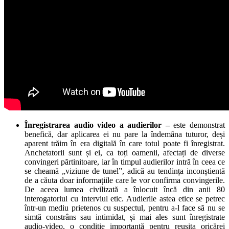
Înregistrarea audio video a audierilor –
este demonstrat
benefică, dar aplicarea ei nu pare la îndemâna tuturor, deși
aparent trăim în era digitală în care totul poate fi înregistrat.
Anchetatorii sunt și ei, ca toți oamenii, afectați de diverse
convingeri părtinitoare, iar în timpul audierilor intră în ceea ce
se cheamă „viziune de tunel”, adică au tendința inconștientă
de a căuta doar informațiile care le vor confirma convingerile.
De aceea lumea civilizată a înlocuit încă din anii 80
interogatoriul cu interviul etic. Audierile astea etice se petrec
într-un mediu prietenos cu suspectul, pentru a-l face să nu se
simtă constrâns sau intimidat, și mai ales sunt înregistrate
audio-video, o condiție importantă pentru reușita oricărei