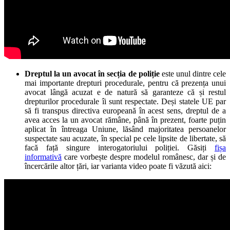
Dreptul la un avocat în secția de poliție
este unul dintre cele
mai importante drepturi procedurale, pentru că prezența unui
avocat lângă acuzat e de natură să garanteze că și restul
drepturilor procedurale îi sunt respectate. Deși statele UE par
să fi transpus directiva europeană în acest sens, dreptul de a
avea acces la un avocat rămâne, până în prezent, foarte puțin
aplicat în întreaga Uniune, lăsând majoritatea persoanelor
suspectate sau acuzate, în special pe cele lipsite de libertate, să
facă față singure interogatoriului poliției. Găsiți
fișa
informativă
care vorbește despre modelul românesc, dar și de
încercările altor țări, iar varianta video poate fi văzută aici: