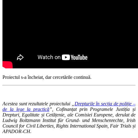
Proiectul s-a încheiat, dar cercetările continuă.
Acestea sunt rezultatele proiectului „
Drepturile în secția de poliție –
de la lege la practică
”, Cofinanțat prin Programele Justiția și
Drepturi, Egalitate și Cetățenie, ale Comisiei Europene, derulat de
Ludwig Boltzmann Institut für Grund- und Menschenrechte, Irish
Council for Civil Liberties, Rights International Spain, Fair Trials și
APADOR-CH.