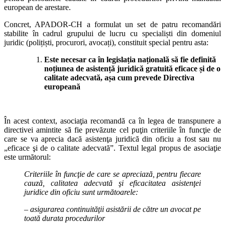
european de arestare.
Concret, APADOR-CH a formulat un set de patru recomandări
stabilite în cadrul grupului de lucru cu specialiști din domeniul
juridic (polițiști, procurori, avocați), constituit special pentru asta:
Este necesar ca în legislația națională să fie definită
noțiunea de asistență juridică gratuită eficace și de o
calitate adecvată, așa cum prevede Directiva
europeană
În acest context, asociaţia recomandă ca în legea de transpunere a
directivei amintite să fie prevăzute cel puţin criteriile în funcţie de
care se va aprecia dacă asistenţa juridică din oficiu a fost sau nu
„eficace şi de o calitate adecvată”. Textul legal propus de asociaţie
este următorul:
Criteriile în funcţie de care se apreciază, pentru fiecare
cauză, calitatea adecvată şi eficacitatea asistenţei
juridice din oficiu sunt următoarele:
– asigurarea continuităţii asistării de către un avocat pe
toată durata procedurilor