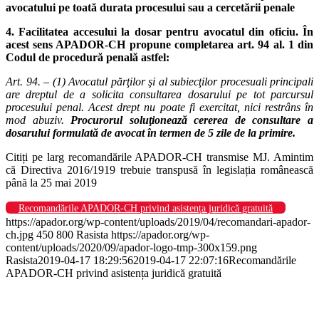
avocatului pe toată durata procesului sau a cercetării penale
4. Facilitatea accesului la dosar pentru avocatul din oficiu. În
acest sens APADOR-CH propune completarea art. 94 al. 1 din
Codul de procedură penală astfel:
Art. 94. – (1) Avocatul părţilor şi al subiecţilor procesuali principali
are dreptul de a solicita consultarea dosarului pe tot parcursul
procesului penal. Acest drept nu poate fi exercitat, nici restrâns în
mod abuziv.
Procurorul soluţionează cererea de consultare a
dosarului formulată de avocat în termen de 5 zile de la primire.
Citiți pe larg recomandările APADOR-CH transmise MJ. Amintim
că Directiva 2016/1919 trebuie transpusă în legislația românească
până la 25 mai 2019
Recomandările APADOR-CH privind asistența juridică gratuită
https://apador.org/wp-content/uploads/2019/04/recomandari-apador-
ch.jpg
450
800
Rasista
https://apador.org/wp-
content/uploads/2020/09/apador-logo-tmp-300x159.png
Rasista
2019-04-17 18:29:56
2019-04-17 22:07:16
Recomandările
APADOR-CH privind asistența juridică gratuită