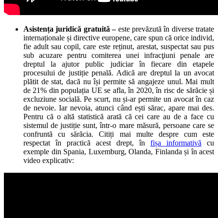
Asistența juridică gratuită –
este prevăzută în diverse tratate
internaționale și directive europene, care spun că orice individ,
fie adult sau copil, care este reținut, arestat, suspectat sau pus
sub acuzare pentru comiterea unei infracţiuni penale are
dreptul la ajutor public judiciar în fiecare din etapele
procesului de justiție penală. Adică are dreptul la un avocat
plătit de stat, dacă nu își permite să angajeze unul. Mai mult
de 21% din populația UE se afla, în 2020, în risc de sărăcie și
excluziune socială. Pe scurt, nu și-ar permite un avocat în caz
de nevoie. Iar nevoia, atunci când ești sărac, apare mai des.
Pentru că o altă statistică arată că cei care au de a face cu
sistemul de justiție sunt, într-o mare măsură, persoane care se
confruntă cu sărăcia. Citiți mai multe despre cum este
respectat în practică acest drept, în
fișa informativă
cu
exemple din Spania, Luxemburg, Olanda, Finlanda și în acest
video explicativ: