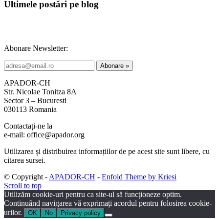
Ultimele postări pe blog
Abonare Newsletter:
APADOR-CH
Str. Nicolae Tonitza 8A
Sector 3 – Bucuresti
030113 Romania
Contactați-ne la
e-mail: office@apador.org
Utilizarea și distribuirea informațiilor de pe acest site sunt libere, cu
citarea sursei.
© Copyright -
APADOR-CH
-
Enfold Theme by Kriesi
Scroll to top
Utilizăm cookie-uri pentru ca site-ul să funcționeze optim.
Continuând navigarea vă exprimați acordul pentru folosirea cookie-
urilor.
OK
No
Privacy policy