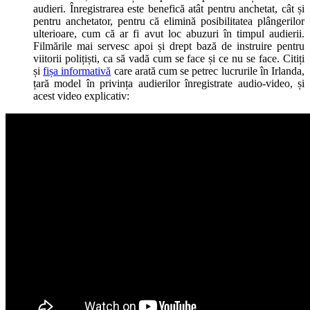
audieri. Înregistrarea este benefică atât pentru anchetat, cât și
pentru anchetator, pentru că elimină posibilitatea plângerilor
ulterioare, cum că ar fi avut loc abuzuri în timpul audierii.
Filmările mai servesc apoi și drept bază de instruire pentru
viitorii polițiști, ca să vadă cum se face și ce nu se face. Citiți
și
fișa informativă
care arată cum se petrec lucrurile în Irlanda,
țară model în privința audierilor înregistrate audio-video, și
acest video explicativ: