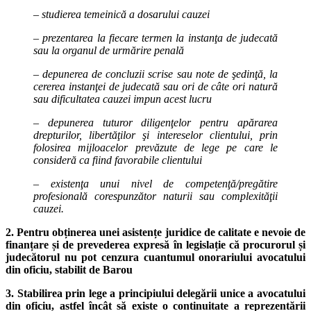
– studierea temeinică a dosarului cauzei
– prezentarea la fiecare termen la instanţa de judecată
sau la organul de urmărire penală
– depunerea de concluzii scrise sau note de şedinţă, la
cererea instanţei de judecată sau ori de câte ori natură
sau dificultatea cauzei impun acest lucru
– depunerea tuturor diligenţelor pentru apărarea
drepturilor, libertăţilor şi intereselor clientului, prin
folosirea mijloacelor prevăzute de lege pe care le
consideră ca fiind favorabile clientului
– existenţa unui nivel de competenţă/pregătire
profesională corespunzător naturii sau complexităţii
cauzei.
2. Pentru obținerea unei asistențe juridice de calitate e nevoie de
finanțare și de prevederea expresă în legislație că procurorul și
judecătorul nu pot cenzura cuantumul onorariului avocatului
din oficiu, stabilit de Barou
3. Stabilirea prin lege a principiului delegării unice a avocatului
din oficiu, astfel încât să existe o continuitate a reprezentării