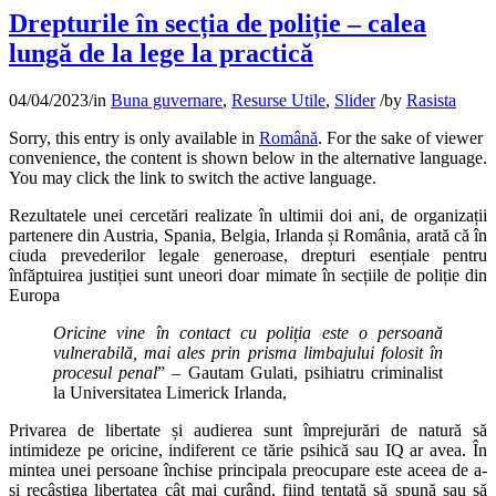
Drepturile în secția de poliție – calea
lungă de la lege la practică
04/04/2023
/
in
Buna guvernare
,
Resurse Utile
,
Slider
/
by
Rasista
Sorry, this entry is only available in
Română
. For the sake of viewer
convenience, the content is shown below in the alternative language.
You may click the link to switch the active language.
Rezultatele unei cercetări realizate în ultimii doi ani, de organizații
partenere din Austria, Spania, Belgia, Irlanda și România, arată că în
ciuda prevederilor legale generoase, drepturi esențiale pentru
înfăptuirea justiției sunt uneori doar mimate în secțiile de poliție din
Europa
Oricine vine în contact cu poliția este o persoană
vulnerabilă, mai ales prin prisma limbajului folosit în
procesul penal
” – Gautam Gulati, psihiatru criminalist
la Universitatea Limerick Irlanda,
Privarea de libertate și audierea sunt împrejurări de natură să
intimideze pe oricine, indiferent ce tărie psihică sau IQ ar avea. În
mintea unei persoane închise principala preocupare este aceea de a-
și recâștiga libertatea cât mai curând, fiind tentată să spună sau să