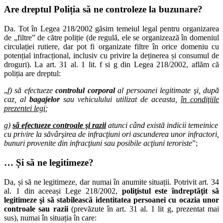
Are dreptul Poliția să ne controleze la buzunare?
Da. Tot în Legea 218/2002 găsim temeiul legal pentru organizarea
de „filtre” de către poliție (de regulă, ele se organizează în domeniul
circulației rutiere, dar pot fi organizate filtre în orice domeniu cu
potențial infracțional, inclusiv cu privire la deținerea și consumul de
droguri). La art. 31 al. 1 lit. f si g din Legea 218/2002, aflăm că
poliția are dreptul:
„
f) să efectueze
controlul corporal
al persoanei legitimate şi, după
caz, al
bagajelor
sau vehiculului utilizat de aceasta,
în condiţiile
prezentei legi
;
g)
să efectueze controale şi razii
atunci când există indicii temeinice
cu privire la săvârşirea de infracţiuni ori ascunderea unor infractori,
bunuri provenite din infracţiuni sau posibile acţiuni teroriste
”;
… Și să ne legitimeze?
Da, și să ne legitimeze, dar numai în anumite situații. Potrivit art. 34
al. 1 din aceeași Lege 218/2002,
poliţistul este îndreptăţit să
legitimeze şi să stabilească identitatea persoanei cu ocazia unor
controale sau razii
(prevăzute în art. 31 al. 1 lit g, prezentat mai
sus), numai în situația în care: