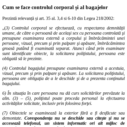
Cum se face controlul corporal și al bagajelor
Prezintă relevanță și art. 35 al. 3,4 si 6-10 din Legea 218/2002:
„(
3) Controlul corporal se efectuează, cu respectarea demnităţii
umane, de către o persoană de acelaşi sex cu persoana controlată şi
presupune examinarea externă a corpului şi îmbrăcămintei unei
persoane, vizual, precum şi prin palpare şi apăsare, îmbrăcămintea
groasă putând fi examinată separat. Atunci când prin examinare
sunt identificate obiecte, la solicitarea poliţistului, persoana este
obligată să le prezinte.
(4) Controlul bagajului presupune examinarea externă a acestuia,
vizual, precum şi prin palpare şi apăsare. La solicitarea poliţistului,
persoana are obligaţia de a le deschide şi de a prezenta conţinutul
bagajului.
6) În situaţia în care persoana nu dă curs solicitărilor prevăzute la
alin. (3) – (5), poliţistul poate proceda personal la efectuarea
activităţilor solicitate, inclusiv prin folosirea forţei.
(7) Obiectele se examinează la exterior fără a fi desfăcute sau
demontate.
Corespondenţa nu se deschide sau citeşte şi nu se
accesează telefonul, un sistem informatic ori alt mijloc de