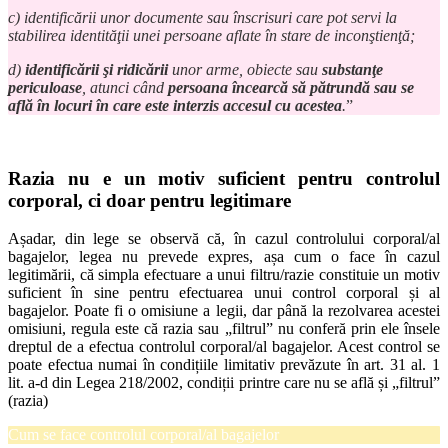
c) identificării unor documente sau înscrisuri care pot servi la
stabilirea identităţii unei persoane aflate în stare de inconştienţă;
d)
identificării şi ridicării
unor arme, obiecte sau
substanţe
periculoase
, atunci când
persoana încearcă să pătrundă sau se
află în locuri în care este interzis accesul cu acestea
.
”
Razia nu e un motiv suficient pentru controlul
corporal, ci doar pentru legitimare
Așadar, din lege se observă că, în cazul controlului corporal/al
bagajelor, legea nu prevede expres, așa cum o face în cazul
legitimării, că simpla efectuare a unui filtru/razie constituie un motiv
suficient în sine pentru efectuarea unui control corporal și al
bagajelor. Poate fi o omisiune a legii, dar până la rezolvarea acestei
omisiuni, regula este că razia sau „filtrul” nu conferă prin ele însele
dreptul de a efectua controlul corporal/al bagajelor. Acest control se
poate efectua numai în condițiile limitativ prevăzute în art. 31 al. 1
lit. a-d din Legea 218/2002, condiții printre care nu se află și „filtrul”
(razia)
Cum se face controlul corporal/al bagajelor