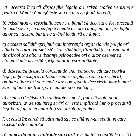
„
a) aceasta încalcă dispoziţiile legale ori există motive verosimile
pentru a bănui că pregăteşte sau a comis o faptă ilegală;
b) există motive verosimile pentru a bănui că aceasta a fost prezentă
la locul săvârşirii unei fapte ilegale ori are cunoştinţă despre faptă,
autor sau despre bunurile având legătură cu fapta;
c) aceasta solicită sprijinul sau intervenţia organelor de poliţie ori
când din cauza vârstei, stării de sănătate, dizabilităţii, consumului
de alcool sau altor substanţe psihoactive ori a altor asemenea
circumstanţe necesită sprijinul organelor abilitate;
d) descrierea acesteia corespunde unei persoane căutate potrivit
legii, deţine asupra sa bunuri sau se deplasează cu un vehicul,
ambarcaţiune ori aeronavă care corespunde descrierii unor bunuri
sau mijloace de transport căutate potrivit legii;
e) aceasta desfăşoară o activitate supusă, potrivit legii, unor
autorizări, avize sau înregistrări ori este implicată într-o procedură
legală în faţa unei autorităţi sau instituţii publice;
f) aceasta încearcă să pătrundă sau se află într-un spaţiu în care
accesul este controlat;
g)
cu ocazia unor controale sau razii
, efectuate în condiţiile art. 31