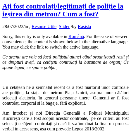
Ați fost controlați/legitimați de poliție la
ieșirea din metrou? Cum a fost?
28/07/2022
/
in
,
Resurse Utile
,
Slider
/
by
Rasista
Sorry, this entry is only available in
Română
. For the sake of viewer
convenience, the content is shown below in the alternative language.
You may click the link to switch the active language.
Ce are/nu are voie să facă polițistul atunci când organizează razii și
ce drepturi aveți, ca cetățeni controlați la buzunare de organ; Ce
spune legea, ce spune poliția;
Un cetățean ne-a semnalat recent că a fost martorul unor controale
ale poliției, la stația de metrou Piața Unirii, asupra unor călători
selectați aleatoriu, în general persoane tinere. Oamenii ar fi fost
controlați corporal și la bagaje, fără explicații.
Am întrebat și noi Direcția Generală a Poliției Municipiului
București care a fost scopul acestor controale, pe ce criterii au fost
selectați cetățenii controlați și dacă li s-a înmânat la final un proces-
verbal în acest sens, așa cum prevede Legea 2018/2002.