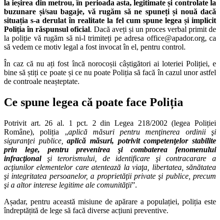
la ieșirea din metrou, în perioada asta, legitimate și controlate la
buzunare și/sau bagaje, vă rugăm să ne spuneți și nouă dacă
situația s-a derulat în realitate la fel cum spune legea și implicit
Poliția în răspunsul oficial
. Dacă aveți și un proces verbal primit de
la poliție vă rugăm să ni-l trimiteți pe adresa office@apador.org, ca
să vedem ce motiv legal a fost invocat în el, pentru control.
În caz că nu ați fost încă norocoșii câștigători ai loteriei Poliției, e
bine să știți ce poate și ce nu poate Poliția să facă în cazul unor astfel
de controale neașteptate.
Ce spune legea că poate face Poliția
Potrivit art. 26 al. 1 pct. 2 din Legea 218/2002 (legea Poliției
Române), poliția „
aplică măsuri pentru menţinerea ordinii şi
siguranţei publice,
aplică măsuri, potrivit competenţelor stabilite
prin lege, pentru prevenirea şi combaterea fenomenului
infracţional
şi terorismului, de identificare şi contracarare a
acţiunilor elementelor care atentează la viaţa, libertatea, sănătatea
şi integritatea persoanelor, a proprietăţii private şi publice, precum
şi a altor interese legitime ale comunităţii
”.
Așadar, pentru această misiune de apărare a populației, poliția este
îndreptățită de lege să facă diverse acțiuni preventive.