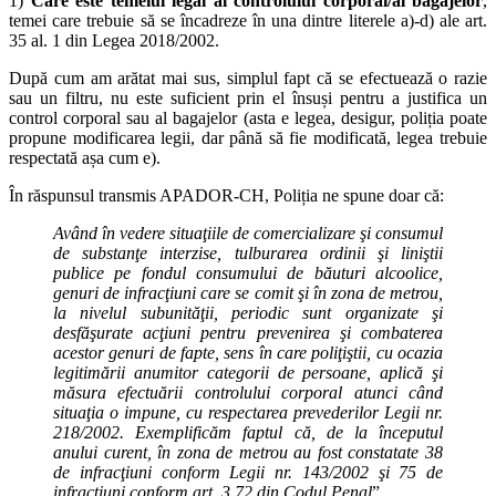
1)
Care este temeiul legal al controlului corporal/al bagajelor
,
temei care trebuie să se încadreze în una dintre literele a)-d) ale art.
35 al. 1 din Legea 2018/2002.
După cum am arătat mai sus, simplul fapt că se efectuează o razie
sau un filtru, nu este suficient prin el însuși pentru a justifica un
control corporal sau al bagajelor (asta e legea, desigur, poliția poate
propune modificarea legii, dar până să fie modificată, legea trebuie
respectată așa cum e).
În răspunsul transmis APADOR-CH, Poliția ne spune doar că:
Având în vedere situaţiile de comercializare şi consumul
de substanţe interzise, tulburarea ordinii şi liniştii
publice pe fondul consumului de băuturi alcoolice,
genuri de infracţiuni care se comit şi în zona de metrou,
la nivelul subunităţii, periodic sunt
organizate şi
desfăşurate acţiuni pentru prevenirea şi combaterea
acestor genuri de fapte, sens în care poliţiştii, cu ocazia
legitimării anumitor categorii de persoane, aplică şi
măsura efectuării controlului corporal atunci când
situaţia o impune, cu respectarea prevederilor Legii nr.
218/2002. Exemplificăm faptul că, de la începutul
anului curent, în zona de metrou au fost constatate 38
de infracţiuni conform Legii nr. 143/2002 şi 75 de
infractiuni conform art. 3 72 din Codul Penal
”.