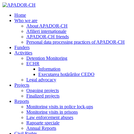
Home
Who we are
About APADOR-CH
Afilieri internaționale
APADOR-CH friends
Personal data processing practices of APADOR-CH
Funders
Activities
Detention Monitoring
ECHR
Information
Executarea hotărârilor CEDO
Legal advocacy
Projects
Ongoing projects
Finalized projects
Reports
Monitoring visits in police lock-ups
Monitoring visits in prisons
Law enforcement abuses
Rapoarte speciale
Annual Reports
Civil Rights