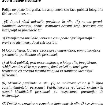
avem actele necesare
Poliția ne poate fotografia, lua amprentele sau face publică fotografia
fără acordul nostru.
„(5) Atunci când măsurile prevăzute la alin. (3) nu au permis
stabilirea identităţii, pentru realizarea acestui scop, poliţistul este
îndreptăţit să procedeze la:
a) identificarea unei alte persoane care poate oferi informaţii cu
privire la identitate, dacă este posibil;
b) fotografierea, luarea şi procesarea amprentelor, semnalmentelor
şi semnelor particulare ale persoanei;
c) să facă publică, prin orice mijloace, o fotografie, înregistrare,
schiţă sau descriere a persoanei, dacă există o convingere
rezonabilă că această măsură va ajuta la stabilirea identităţii
persoanei.
(6) Măsurile prevăzute la alin. (5) se realizează chiar şi în lipsa
consimţământului persoanei. Publicitatea se realizează exclusiv în
scopul identificării persoanei, cu respectarea prezumţiei de
nevinovăţie.
(7) Datele cu caracter personal preluate potrivit alin. (5) se şterg din