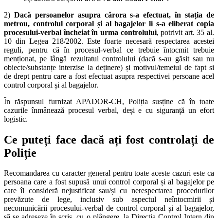
2)
Dacă persoanelor asupra cărora s-a efectuat, în stația de
metrou, controlul corporal și al bagajelor li s-a eliberat copia
procesului-verbal încheiat în urma controlului
, potrivit art. 35 al.
10 din Legea 218/2002. Este foarte necesară respectarea acestei
reguli, pentru că în procesul-verbal ce trebuie întocmit trebuie
menționat, pe lângă rezultatul controlului (dacă s-au găsit sau nu
obiecte/substanțe interzise la deținere) și motivul/temeiul de fapt si
de drept pentru care a fost efectuat asupra respectivei persoane acel
control corporal și al bagajelor.
În răspunsul furnizat APADOR-CH, Poliția susține că în toate
cazurile înmânează procesul verbal, deși e cu siguranță un efort
logistic.
Ce puteți face dacă ați fost controlați de
Poliție
Recomandarea cu caracter general pentru toate aceste cazuri este ca
persoana care a fost supusă unui control corporal și al bagajelor pe
care îl consideră nejustificat sau/și cu nerespectarea procedurilor
prevăzute de lege, inclusiv sub aspectul neîntocmirii și
necomunicării procesului-verbal de control corporal și al bagajelor,
să se adreseze în scris, cu o plângere, la Direcția Control Intern din