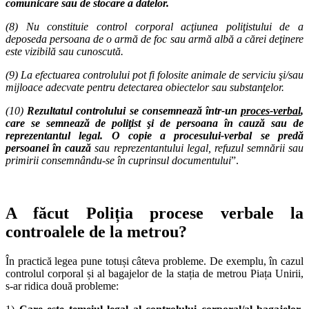
comunicare sau de stocare a datelor.
(8) Nu constituie control corporal acţiunea poliţistului de a
deposeda persoana de o armă de foc sau armă albă a cărei deţinere
este vizibilă sau cunoscută.
(9) La efectuarea controlului pot fi folosite animale de serviciu şi/sau
mijloace adecvate pentru detectarea obiectelor sau substanţelor.
(10)
Rezultatul controlului se consemnează într-un
proces-verbal
,
care se semnează de poliţist şi de persoana în cauză sau de
reprezentantul legal. O copie a procesului-verbal se predă
persoanei în cauză
sau reprezentantului legal, refuzul semnării sau
primirii consemnându-se în cuprinsul documentului
”.
A făcut Poliția procese verbale la
controalele de la metrou?
În practică legea pune totuși câteva probleme. De exemplu, în cazul
controlul corporal și al bagajelor de la stația de metrou Piața Unirii,
s-ar ridica două probleme: