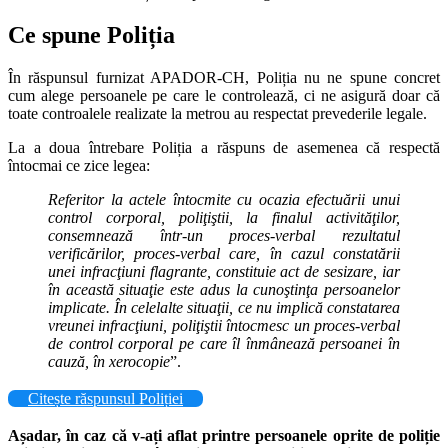
Ce spune Poliția
În răspunsul furnizat APADOR-CH, Poliția nu ne spune concret
cum alege persoanele pe care le controlează, ci ne asigură doar că
toate controalele realizate la metrou au respectat prevederile legale.
La a doua întrebare Poliția a răspuns de asemenea că respectă
întocmai ce zice legea:
Referitor la actele întocmite cu ocazia efectuării unui
control corporal, poliţiştii, la finalul activităţilor,
consemnează într-un proces-verbal rezultatul
verificărilor, proces-verbal care, în cazul constatării
unei infracţiuni flagrante, constituie act de sesizare, iar
în această situaţie este adus la cunoştinţa persoanelor
implicate. În celelalte situaţii, ce nu implică constatarea
vreunei infracţiuni, poliţiştii întocmesc un proces-verbal
de control corporal pe care îl înmânează persoanei în
cauză, în xerocopie
”.
Citește răspunsul Poliției
Așadar, în caz că v-ați aflat printre persoanele oprite de poliție