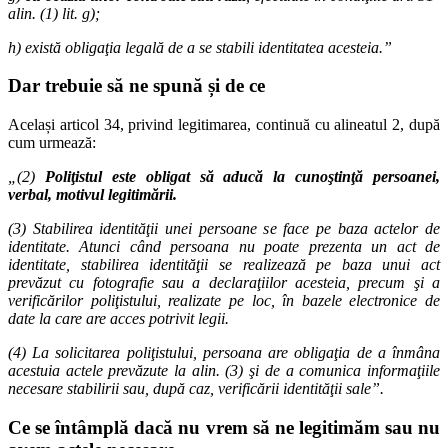
alin. (1) lit. g);
h) există obligaţia legală de a se stabili identitatea acesteia.”
Dar trebuie să ne spună și de ce
Același articol 34, privind legitimarea, continuă cu alineatul 2, după
cum urmează:
„(2)
Poliţistul este obligat să aducă la cunoştinţă persoanei,
verbal, motivul legitimării.
(3) Stabilirea identităţii unei persoane se face pe baza actelor de
identitate. Atunci când persoana nu poate prezenta un act de
identitate, stabilirea identităţii se realizează pe baza unui act
prevăzut cu fotografie sau a declaraţiilor acesteia, precum şi a
verificărilor poliţistului, realizate pe loc, în bazele electronice de
date la care are acces potrivit legii.
(4) La solicitarea poliţistului, persoana are obligaţia de a înmâna
acestuia actele prevăzute la alin. (3) şi de a comunica informaţiile
necesare stabilirii sau, după caz, verificării identităţii sale”.
Ce se întâmplă dacă nu vrem să ne legitimăm sau nu