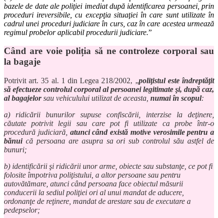
bazele de date ale poliţiei imediat după identificarea persoanei, prin
proceduri ireversibile, cu excepţia situaţiei în care sunt utilizate în
cadrul unei proceduri judiciare în curs, caz în care acestea urmează
regimul probelor aplicabil procedurii judiciare.
”
Când are voie poliția să ne controleze corporal sau
la bagaje
Potrivit art. 35 al. 1 din Legea 218/2002, „
poliţistul este îndreptăţit
să efectueze controlul corporal al persoanei legitimate şi, după caz,
al bagajelor
sau vehiculului utilizat de aceasta,
numai în scopul
:
a) ridicării bunurilor supuse confiscării, interzise la deţinere,
căutate potrivit legii sau care pot fi utilizate ca probe într-o
procedură judiciară,
atunci când există motive verosimile pentru a
bănui
că persoana are asupra sa ori sub controlul său astfel de
bunuri;
b) identificării şi ridicării unor arme, obiecte sau substanţe, ce pot fi
folosite împotriva poliţistului, a altor persoane sau pentru
autovătămare, atunci când persoana face obiectul măsurii
conducerii la sediul poliţiei ori al unui mandat de aducere,
ordonanţe de reţinere, mandat de arestare sau de executare a
pedepselor;