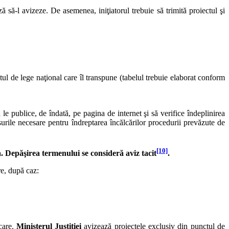
ază să-l avizeze. De asemenea, iniţiatorul trebuie să trimită proiectul şi
tul de lege naţional care îl transpune (tabelul trebuie elaborat conform
 publice, de îndată, pe pagina de internet şi să verifice îndeplinirea
surile necesare pentru îndreptarea încălcărilor procedurii prevăzute de
[10]
. Depăşirea termenului se consideră aviz tacit
.
re, după caz:
icare.
Ministerul Justiţiei
avizează proiectele exclusiv din punctul de