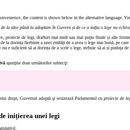
convenience, the content is shown below in the alternative language. You
 de la idee până la adoptare în Guvern și de ce a iniția o lege nu echiva
ve, proiecte de legi, drafturi mai mult sau mai puțin finale și alte forme
 de la dorința fierbinte a unei entități de a avea o lege mai bună, pe care
iv nu e suficient să ai dorința de a scrie o lege, trebuie să ai și putința 
tivă
aparţine doar următorilor subiecţi:
estui drept, Guvernul adoptă şi sesizează Parlamentul cu
proiecte de le
 de inițierea unei legi
gislativă: