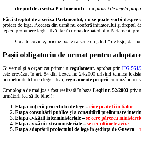
dreptul de a sesiza
Parlamentul
cu un
proiect de lege
/
o
propu
Fără dreptul de a sesiza Parlamentul, nu se poate vorbi despre dre
proiect de lege. Aceasta din urmă nu conferă inițiatorului și dreptul de i
lege/o propunere legislativă. Iar în urma dezbaterii din Parlament, pro
Cu alte cuvinte, oricine poate să scrie un „draft” de lege, dar num
Pașii obligatoriu de urmat pentru adoptare
Guvernul şi-a organizat printr-un
regulament
, aprobat prin
HG 561/
este prevăzut în art. 84 din Legea nr. 24/2000 privind tehnica legisla
normelor de tehnică legislativă,
regulamente proprii
cuprinzând măsur
Cronologia de mai jos a fost realizată în baza
Legii nr. 52/2003
privin
următorii (ca să fie bine!):
Etapa iniţierii proiectului de lege –
cine poate fi inițiator
Etapa consultării publice şi a consultării preliminare interi
Etapa avizării interministeriale –
se cere părerea ministerel
Etapa
avizării extraministeriale –
se cer ultimele avize
Etapa adoptării proiectului de lege în şedinţa de Guvern –