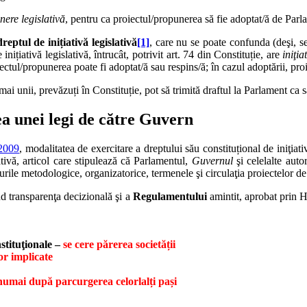
nere legislativă
, pentru ca proiectul/propunerea să fie adoptat/ă de Parl
ptul de inițiativă legislativă
[1]
, care nu se poate confunda (deşi, se
nițiativă legislativă, întrucât, potrivit art. 74 din Constituție, are
iniţia
iectul/propunerea poate fi adoptat/ă sau respins/ă; în cazul adoptării, p
ai unii, prevăzuți în Constituție, pot să trimită draftul la Parlament ca s
a unei legi de către Guvern
2009
, modalitatea de exercitare a dreptului său constituțional de iniţia
tivă, articol care stipulează că Parlamentul,
Guvernul
şi celelalte autor
ile metodologice, organizatorice, termenele şi circulaţia proiectelor de
d transparenţa decizională şi a
Regulamentului
amintit, aprobat prin H
nstituţionale –
se cere părerea societății
or implicate
numai după parcurgerea celorlalți pași