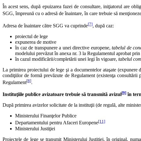
În acest sens, după epuizarea fazei de consultare, iniţiatorul are obliga
SGG, împreună cu o adresă de înaintare, în care trebuie să menţionez
[7]
Adresa de înaintare către SGG va cuprinde
, după caz:
proiectul de lege
expunerea de motive
în caz de transpunere a unei directive europene,
tabelul de con
modelului prevăzut în anexa nr. 3 la Regulamentul aprobat pr
în cazul modificării/completării unei legi în vigoare,
tabelul co
La primirea proiectului de lege şi a documentelor ataşate (expunere d
condiţiilor de formă prevăzute de Regulament (existenţa consultării pu
[8]
Regulament
.
[9]
Instituţiile publice avizatoare trebuie să transmită avizul
în ter
După primirea avizelor solicitate de la instituţii (de regulă, alte minis
Ministerului Finanţelor Publice
[11]
Departamentului pentru Afaceri Europene
Ministerului Justiţiei
Proiectele de lege se transmit Ministerului Justiţiei, în original, numa