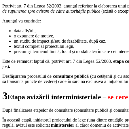
Potrivit art. 7 din Legea 52/2003, anunţul referitor la elaborarea unui p
de supunerea spre avizare de către autorităţile publice
(există o excepţ
Anunţul va cuprinde:
data afişării,
o expunere de motive,
un studiu de impact şi/sau de fezabilitate, după caz,
textul complet al proiectului legii,
precum şi termenul limită, locul şi modalitatea în care cei intere
Este de remarcat faptul că, potrivit art. 7 din Legea 52/2003,
etapa co
jos)
.
Desfăşurarea procesului de
consultare publică (
cu cetăţenii şi cu as
sa transmită puncte de vedere) cade în sarcina exclusivă a iniţiatorului 
3
Etapa
avizării interministeriale –
se cere
După finalizarea etapelor de consultare (consultare publică şi consultar
În această etapă, iniţiatorul proiectului de lege (una dintre entităţile p
regulă, avizul este solicitat
ministerelor
al căror domeniu de activitate 