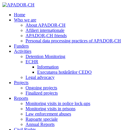
Home
Who we are
About APADOR-CH
Afilieri internaționale
APADOR-CH friends
Personal data processing practices of APADOR-CH
Funders
Activities
Detention Monitoring
ECHR
Information
Executarea hotărârilor CEDO
Legal advocacy
Projects
Ongoing projects
Finalized projects
Reports
Monitoring visits in police lock-ups
Monitoring visits in prisons
Law enforcement abuses
Rapoarte speciale
Annual Reports
Civil Rights