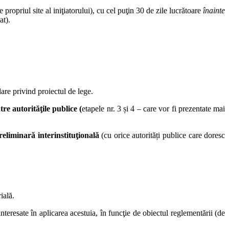
propriul site al iniţiatorului), cu cel puţin 30 de zile lucrătoare
înainte
at).
dare privind proiectul de lege.
re autorităţile publice (
etapele nr. 3 și 4 – care vor fi prezentate mai
reliminară interinstituţională
(cu orice autorități publice care doresc
ială.
 interesate în aplicarea acestuia, în funcţie de obiectul reglementării (de