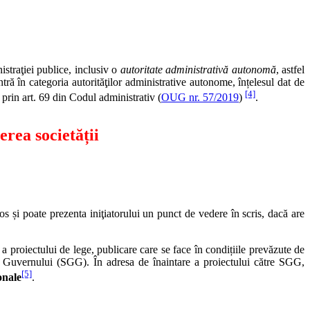
istraţiei publice, inclusiv o
autoritate administrativă autonomă
, astfel
ntră în categoria autorităţilor administrative autonome, înțelesul dat de
[4]
 prin art. 69 din Codul administrativ (
OUG nr. 57/2019
)
.
erea societății
os și poate prezenta iniţiatorului un punct de vedere în scris, dacă are
 a proiectului de lege, publicare care se face în condițiile prevăzute de
al Guvernului (SGG). În adresa de înaintare a proiectului către SGG,
[5]
onale
.