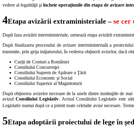
vedere al legalităţii şi
încheie operaţiunile din etapa de avizare inte
4
Etapa
avizării extraministeriale –
se cer
După faza avizării interministeriale, urmează etapa avizării extraminister
După finalizarea procesului de avizare interministerială a proiectului 
transmite, prin grija iniţiatorului, în vederea obţinerii avizelor, dacă o
Curţii de Conturi a României
Consiliului Concurenţei
Consiliului Suprem de Apărare a Ţării
Consiliului Economic şi Social
Consiliului Superior al Magistraturii
După obţinerea avizelor necesare de la unele dintre instituţiile de mai 
avizul
Consiliului Legislativ
. Avizul Consiliului Legislativ este ul
Legislativ numai după ce a primit toate celelalte avize necesare. Termenu
5
Etapa adoptării proiectului de lege în ş