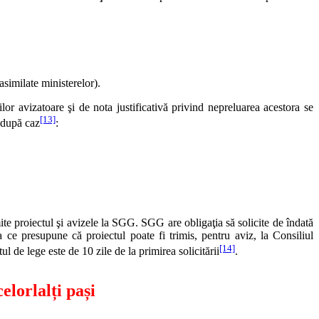
asimilate ministerelor).
ilor avizatoare şi de nota justificativă privind nepreluarea acestora se
[13]
, după caz
:
mite proiectul şi avizele la SGG. SGG are obligaţia să solicite de îndată
a ce presupune că proiectul poate fi trimis, pentru aviz, la Consiliul
[14]
l de lege este de 10 zile de la primirea solicitării
.
lorlalți pași