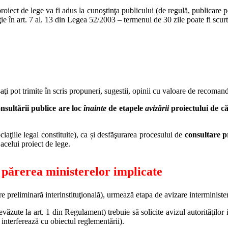
roiect de lege va fi adus la cunoştinţa publicului (de regulă, publicare pe 
ie în art. 7 al. 13 din Legea 52/2003 – termenul de 30 zile poate fi scurt
saţi pot trimite în scris propuneri, sugestii, opinii cu valoare de recoman
nsultării publice are loc
înainte
de etapele
avizării
proiectului de căt
ociaţiile legal constituite), ca și desfăşurarea procesului de
consultare p
acelui proiect de lege.
 părerea ministerelor implicate
e preliminară interinstituţională), urmează etapa de avizare interminister
revăzute la art. 1 din Regulament) trebuie să solicite avizul autorităţilor
interferează cu obiectul reglementării).