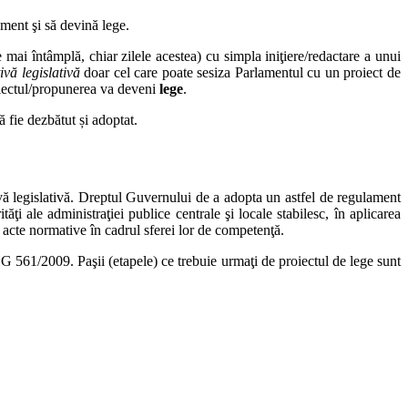
ament şi să devină lege.
 mai întâmplă, chiar zilele acestea) cu simpla iniţiere/redactare a unui
tivă legislativă
doar cel care poate sesiza Parlamentul cu un proiect de
roiectul/propunerea va deveni
lege
.
ă fie dezbătut și adoptat.
tivă legislativă. Dreptul Guvernului de a adopta un astfel de regulament
ităţi ale administraţiei publice centrale şi locale stabilesc, în aplicarea
 acte normative în cadrul sferei lor de competenţă.
G 561/2009. Paşii (etapele) ce trebuie urmaţi de proiectul de lege sunt