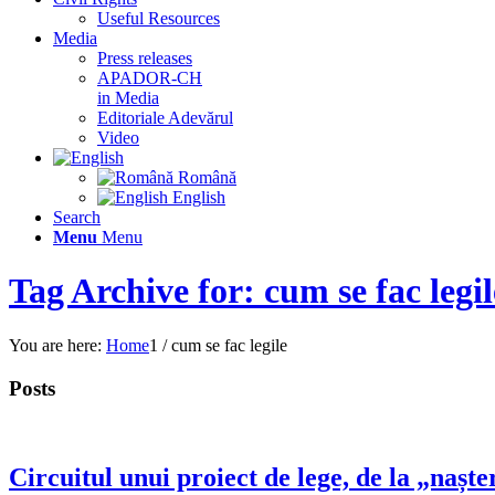
Useful Resources
Media
Press releases
APADOR-CH
in Media
Editoriale Adevărul
Video
Română
English
Search
Menu
Menu
Tag Archive for: cum se fac legil
You are here:
Home
1
/
cum se fac legile
Posts
Circuitul unui proiect de lege, de la „naș