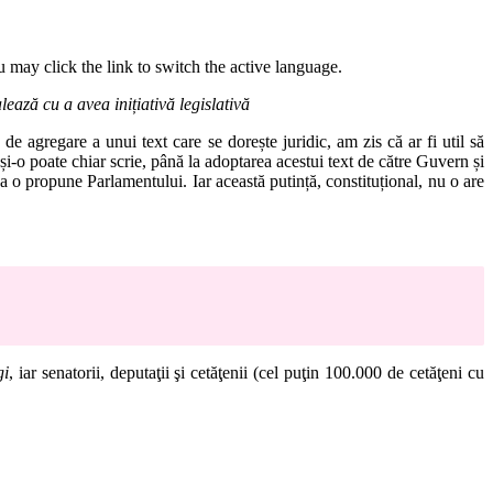
 may click the link to switch the active language.
lează cu a avea inițiativă legislativă
 de agregare a unui text care se dorește juridic, am zis că ar fi util să
 și-o poate chiar scrie, până la adoptarea acestui text de către Guvern și
de a o propune Parlamentului. Iar această putință, constituțional, nu o are
gi
, iar senatorii, deputaţii şi cetăţenii (cel puţin 100.000 de cetăţeni cu