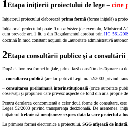
1
Etapa iniţierii proiectului de lege –
cine p
Iniţiatorul proiectului elaborează
prima
formă (
forma iniţială) a proie
Iniţiator al proiectului poate fi un
minister
(de exemplu, Ministerul Afac
cum prevede art. 1 lit. a din Regulamentul aprobat prin
HG 561/200
doctrină în mod constant noţiunii de „autoritate administrativă autonomă”
2
Etapa consultării publice şi a consultării
După elaborarea formei iniţiale, prima fază constă în desfășurarea a d
– consultarea publică
(are loc potrivit Legii nr. 52/2003 privind tran
– consultarea preliminară interinstituţională
(orice autoritate publ
observaţii şi propuneri care privesc aspecte de fond din aria proprie d
Pentru derularea concomitentă a celor două forme de consultare, este
Legea 52/2003 privind transparența decizională. De asemenea, iniția
inițiatorul
trebuie să menţioneze expres data la care proiectul a fost 
La primirea formei electronice a proiectului,
SGG afişează de îndată, 