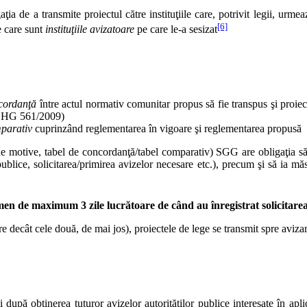
ţia de a transmite proiectul către instituţiile care, potrivit legii, urme
[6]
e care sunt
instituţiile avizatoare
pe care le-a sesizat
cordanţă
între actul normativ comunitar propus să fie transpus şi proiec
in HG 561/2009)
mparativ
cuprinzând reglementarea în vigoare şi reglementarea propusă
e motive, tabel de concordanţă/tabel comparativ) SGG are obligaţia să le
blice, solicitarea/primirea avizelor necesare etc.), precum şi să ia mă
men de maximum 3 zile lucrătoare de când au înregistrat solicitarea
tere decât cele două, de mai jos), proiectele de lege se transmit spre aviza
i după obţinerea tuturor avizelor autorităţilor publice interesate în apl