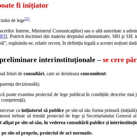
oate fi inițiator
[2]
ctului de lege
.
erilor Interne, Ministerul Comunicaţiilor) sau o altă autoritate a admin
9
[3]
. Potrivit doctrinei din materia dreptului administrativ, SRI şi SIE i
, regăsindu-se, relativ recent, în definiția legală a acestei noțiuni dată
 preliminare interinstituţionale –
se cere păr
ouă feluri de
consultări
, care se deruleaza
concomitent
:
sparența decizională);
ică poate examina proiectul de lege publicat în condițiile descrise mai j
e competenţă).
 necesar ca
inițiatorul să publice
pe site-ul său forma primară (inițială)
torul trebuie să trimită proiectul de lege și Secretariatului General 
afişat pe site-ul său, în vederea consultării publice și interinstituți
pe site-ul propriu, proiectul de act normativ.