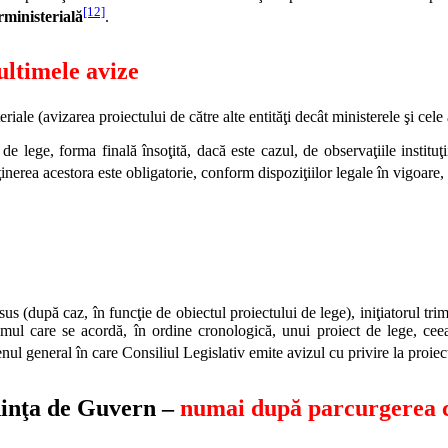
[12]
rministerială
.
 ultimele avize
iale (avizarea proiectului de către alte entităţi decât ministerele şi cele 
de lege, forma finală însoţită, dacă este cazul, de observaţiile instituţi
bţinerea acestora este obligatorie, conform dispoziţiilor legale în vigoare
sus (după caz, în funcţie de obiectul proiectului de lege), iniţiatorul tri
timul care se acordă, în ordine cronologică, unui proiect de lege, cee
l general în care Consiliul Legislativ emite avizul cu privire la proiectu
edinţa de Guvern –
numai după parcurgerea ce