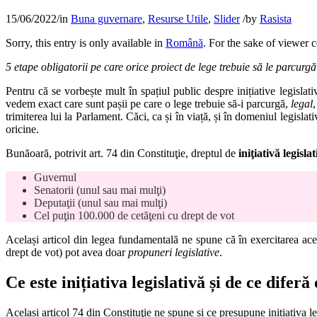
15/06/2022
/
in
Buna guvernare
,
Resurse Utile
,
Slider
/
by
Rasista
Sorry, this entry is only available in
Română
. For the sake of viewer 
5 etape obligatorii pe care orice proiect de lege trebuie să le parcurgă
Pentru că se vorbește mult în spațiul public despre inițiative legislati
vedem exact care sunt pașii pe care o lege trebuie să-i parcurgă,
legal
,
trimiterea lui la Parlament. Căci, ca și în viață, și în domeniul legislat
oricine.
Bunăoară, potrivit art. 74 din Constituţie, dreptul de
iniţiativă legisla
Guvernul
Senatorii (unul sau mai mulţi)
Deputaţii (unul sau mai mulţi)
Cel puţin 100.000 de cetăţeni cu drept de vot
Același articol din legea fundamentală ne spune că în exercitarea ac
drept de vot) pot avea doar
propuneri legislative
.
Ce este inițiativa legislativă și de ce diferă
Același articol 74 din Constituţie ne spune și ce presupune inițiativa le