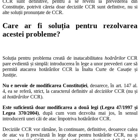
CCR sunt definitive, pentru a se reveni la prevederea din
Constituție, potrivit căreia doar deciziile CCR sunt defintive, nu si
alte soluții pronunțate de CCR.
Care ar fi soluția pentru rezolvarea
acestei probleme?
Soluția pentru problema creată de inatacabilitatea
hoărârilor
CCR
pare evdientă și simplă: introducerea în lege a unor prevederi care să
permită atacarea hotărârilor CCR la Înalta Curte de Casație și
Justiție.
Nu e nevoie de modificarea Constituției
, deoarece, în art. 147 al.
4, ea se referă, strict, la caracterul definitiv al
deciziilor
CCR (nu și
al
hotărârilor
CCR).
Este suficientă doar modificarea a două legi (Legea 47/1997 și
Legea 370/2004)
, după cum vom dezvolta mai jos, în sensul
introducerii unei căi de atac împotriva hotărârilor CCR.
Deciziile CCR vor rămâne, în continuare, definitive, deoarece calea
de atac va fi prevăzută în lege doar pentru hotărârile CCR, nu și