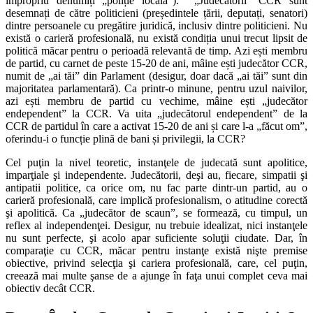
impropriu denumiți „poliție locală”). „Judecătorii” CCR sunt
desemnați de către politicieni (președintele țării, deputați, senatori)
dintre persoanele cu pregătire juridică, inclusiv dintre politicieni. Nu
există o carieră profesională, nu există condiția unui trecut lipsit de
politică măcar pentru o perioadă relevantă de timp. Azi ești membru
de partid, cu carnet de peste 15-20 de ani, mâine ești judecător CCR,
numit de „ai tăi” din Parlament (desigur, doar dacă „ai tăi” sunt din
majoritatea parlamentară). Ca printr-o minune, pentru uzul naivilor,
azi ești membru de partid cu vechime, mâine ești „judecător
endependent” la CCR. Va uita „judecătorul endependent” de la
CCR de partidul în care a activat 15-20 de ani și care l-a „făcut om”,
oferindu-i o funcție plină de bani și privilegii, la CCR?
Cel puţin la nivel teoretic, instanţele de judecată sunt apolitice,
imparţiale şi independente. Judecătorii, deşi au, fiecare, simpatii şi
antipatii politice, ca orice om, nu fac parte dintr-un partid, au o
carieră profesională, care implică profesionalism, o atitudine corectă
şi apolitică. Ca „judecător de scaun”, se formează, cu timpul, un
reflex al independenţei. Desigur, nu trebuie idealizat, nici instanţele
nu sunt perfecte, şi acolo apar suficiente soluţii ciudate. Dar, în
comparaţie cu CCR, măcar pentru instanţe există nişte premise
obiective, privind selecţia şi cariera profesională, care, cel puţin,
creează mai multe şanse de a ajunge în faţa unui complet ceva mai
obiectiv decât CCR.