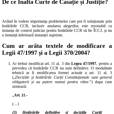
De ce Înalta Curte de Casație și Justiție?
Având în vedere importanța problemelor care pot fi soluționate prin
hotărârile CCR, inclusiv anularea alegerilor, este rezonabil ca
instanța de control judiciar pentru hotărârile CCR să fie ÎCCJ, și nu
o instanță inferioară instanței supreme.
Cum ar arăta textele de modificare a
Legii 47/1997 și a Legii 370/2004?
Ar trebui modificat art. 11 al. 3 din
Legea 47/1997
, pentru a
prevedea că hotărârile CCR nu sunt definitive. O modalitate
tehnică ar fi modificarea formei actuale a art. 11 al. 3
(„
Deciziile și hotărârile Curții Constituționale sunt general
obligatorii și au putere numai pentru viitor
.”) dupa cum
urmează:
„
Art. 11.-
(…)
(3) Hotărârile
definitive
și deciziile Curții