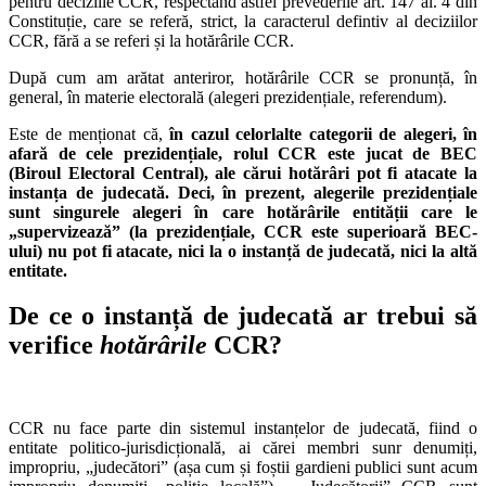
pentru deciziile CCR, respectând astfel prevederile art. 147 al. 4 din
Constituție, care se referă, strict, la caracterul defintiv al deciziilor
CCR, fără a se referi și la hotărârile CCR.
După cum am arătat anteriror, hotărârile CCR se pronunță, în
general, în materie electorală (alegeri prezidențiale, referendum).
Este de menționat că,
în cazul celorlalte categorii de alegeri, în
afară de cele prezidențiale, rolul CCR este jucat de BEC
(Biroul Electoral Central), ale cărui hotărâri pot fi atacate la
instanța de judecată. Deci, în prezent, alegerile prezidențiale
sunt singurele alegeri în care hotărârile entității care le
„supervizează” (la prezidențiale, CCR este superioară BEC-
ului) nu pot fi atacate, nici la o instanță de judecată, nici la altă
entitate.
De ce o instanță de judecată ar trebui să
verifice
hotărârile
CCR?
CCR nu face parte din sistemul instanțelor de judecată, fiind o
entitate politico-jurisdicțională, ai cărei membri sunr denumiți,
impropriu, „judecători” (așa cum și foștii gardieni publici sunt acum