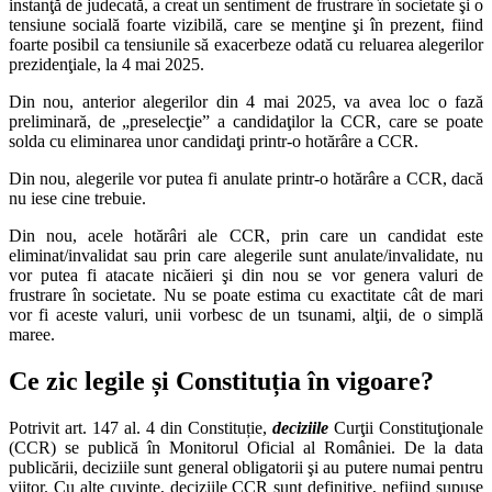
instanţă de judecată, a creat un sentiment de frustrare în societate şi o
tensiune socială foarte vizibilă, care se menţine şi în prezent, fiind
foarte posibil ca tensiunile să exacerbeze odată cu reluarea alegerilor
prezidenţiale, la 4 mai 2025.
Din nou, anterior alegerilor din 4 mai 2025, va avea loc o fază
preliminară, de „preselecţie” a candidaţilor la CCR, care se poate
solda cu eliminarea unor candidaţi printr-o hotărâre a CCR.
Din nou, alegerile vor putea fi anulate printr-o hotărâre a CCR, dacă
nu iese cine trebuie.
Din nou, acele hotărâri ale CCR, prin care un candidat este
eliminat/invalidat sau prin care alegerile sunt anulate/invalidate, nu
vor putea fi atacate nicăieri şi din nou se vor genera valuri de
frustrare în societate. Nu se poate estima cu exactitate cât de mari
vor fi aceste valuri, unii vorbesc de un tsunami, alţii, de o simplă
maree.
Ce zic legile și Constituția în vigoare?
Potrivit art. 147 al. 4 din Constituție,
deciziile
Curţii Constituţionale
(CCR) se publică în Monitorul Oficial al României. De la data
publicării, deciziile sunt general obligatorii şi au putere numai pentru
viitor. Cu alte cuvinte, deciziile CCR sunt definitive, nefiind supuse