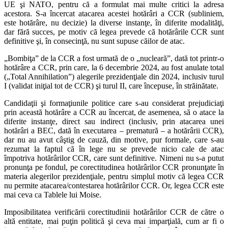
UE şi NATO, pentru că a formulat mai multe critici la adresa
acestora. S-a încercat atacarea acestei hotărâri a CCR (subliniem,
este hotărâre, nu decizie) la diverse instanţe, în diferite modalităţi,
dar fără succes, pe motiv că legea prevede că hotărârile CCR sunt
definitive şi, în consecinţă, nu sunt supuse căilor de atac.
„Bombiţa” de la CCR a fost urmată de o „nucleară”, dată tot printr-o
hotărâre a CCR, prin care, la 6 decembrie 2024, au fost anulate total
(„Total Annihilation”) alegerile prezidenţiale din 2024, inclusiv turul
I (validat iniţial tot de CCR) şi turul II, care începuse, în străinătate.
Candidaţii şi formaţiunile politice care s-au considerat prejudiciaţi
prin această hotărâre a CCR au încercat, de asemenea, să o atace la
diferite instanţe, direct sau indirect (inclusiv, prin atacarea unei
hotărâri a BEC, dată în executarea – prematură – a hotărârii CCR),
dar nu au avut câştig de cauză, din motive, pur formale, care s-au
rezumat la faptul că în lege nu se prevede nicio cale de atac
împotriva hotărârilor CCR, care sunt definitive. Nimeni nu s-a putut
pronunţa pe fondul, pe corectitudinea hotărârilor CCR pronunţate în
materia alegerilor prezidenţiale, pentru simplul motiv că legea CCR
nu permite atacarea/contestarea hotărârilor CCR. Or, legea CCR este
mai ceva ca Tablele lui Moise.
Imposibilitatea verificării corectitudinii hotărârilor CCR de către o
altă entitate, mai puţin politică şi ceva mai imparţială, cum ar fi o