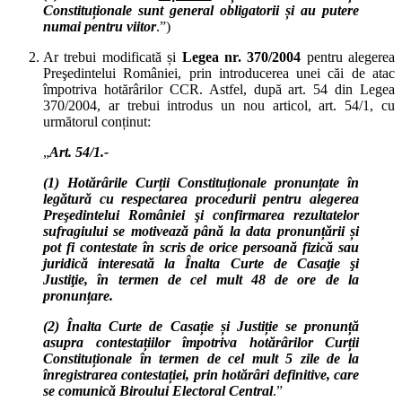
Constituționale sunt general obligatorii și au putere
numai pentru viitor
.”)
Ar trebui modificată și
Legea nr. 370/2004
pentru alegerea
Preşedintelui României, prin introducerea unei căi de atac
împotriva hotărârilor CCR. Astfel, după art. 54 din Legea
370/2004, ar trebui introdus un nou articol, art. 54/1, cu
următorul conținut:
„
Art. 54/1.-
(1) Hotărârile Curții Constituționale pronunțate în
legătură cu respectarea procedurii pentru alegerea
Preşedintelui României şi confirmarea rezultatelor
sufragiului se motivează până la data pronunțării și
pot fi contestate în scris de orice persoană fizică sau
juridică interesată la Înalta Curte de Casaţie şi
Justiţie, în termen de cel mult 48 de ore de la
pronunțare.
(2) Înalta Curte de Casație și Justiție se pronunță
asupra contestațiilor împotriva hotărârilor Curții
Constituționale în termen de cel mult 5 zile de la
înregistrarea contestației, prin hotărâri definitive, care
se comunică Biroului Electoral Central
.”