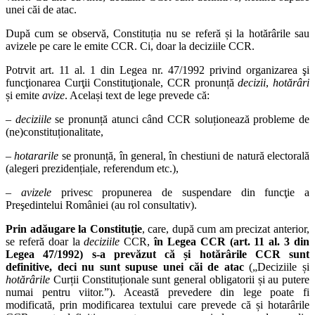
unei căi de atac.
După cum se observă, Constituția nu se referă și la hotărârile sau
avizele pe care le emite CCR. Ci, doar la deciziile CCR.
Potrvit art. 11 al. 1 din Legea nr. 47/1992 privind organizarea şi
funcţionarea Curţii Constituţionale, CCR pronunță
decizii
,
hotărâri
și emite
avize
. Același text de lege prevede că:
–
deciziile
se pronunță atunci când CCR soluționează probleme de
(ne)constituționalitate,
–
hotararile
se pronunță, în general, în chestiuni de natură electorală
(alegeri prezidențiale, referendum etc.),
–
avizele
privesc propunerea de suspendare din funcţie a
Preşedintelui României (au rol consultativ).
Prin adăugare la Constituție
, care, după cum am precizat anterior,
se referă doar la
deciziile
CCR,
în Legea CCR (art. 11 al. 3 din
Legea 47/1992) s-a prevăzut că și hotărârile CCR sunt
definitive, deci nu sunt supuse unei căi de atac
(„Deciziile și
hotărârile
Curții Constituționale sunt general obligatorii și au putere
numai pentru viitor.”). Această prevedere din lege poate fi
modificată, prin modificarea textului care prevede că și hotarârile