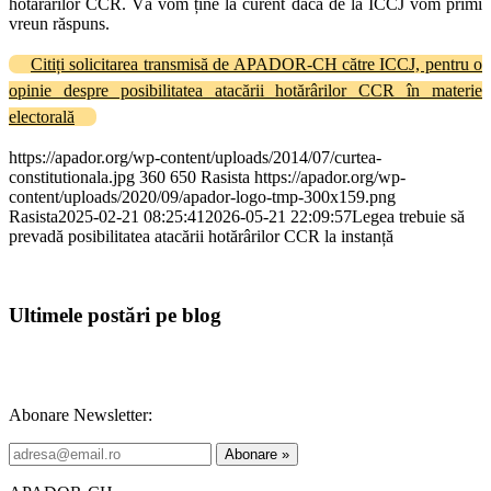
hotărârilor CCR. Vă vom ține la curent dacă de la ICCJ vom primi
vreun răspuns.
Citiți solicitarea transmisă de APADOR-CH către ICCJ, pentru o
opinie despre posibilitatea atacării hotărârilor CCR în materie
electorală
https://apador.org/wp-content/uploads/2014/07/curtea-
constitutionala.jpg
360
650
Rasista
https://apador.org/wp-
content/uploads/2020/09/apador-logo-tmp-300x159.png
Rasista
2025-02-21 08:25:41
2026-05-21 22:09:57
Legea trebuie să
prevadă posibilitatea atacării hotărârilor CCR la instanță
Ultimele postări pe blog
Abonare Newsletter: