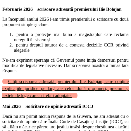
Februarie 2026 – scrisoare adresată premierului Ilie Bolojan
La începutul anului 2026 i-am trimis premierului o scrisoare cu două
propuneri simple și clare:
pentru o protecție mai bună a magistraților care reclamă
nereguli în sistem și
pentru dreptul tuturor de a contesta deciziile CCR privind
alegerile
Ne-am exprimat speranța că Guvernul poate iniția demersuri pentru
modificările legislative necesare. Dar scrisoarea noastră a rămas fără
răspuns.
Citiți scrisoarea adresată premierului Ilie Bolojan, care conține
explicațiile juridice pe larg ale celor două propuneri, precum și
textele de lege care ar trebui adoptate.
Mai 2026 – Solicitare de opinie adresată ICCJ
Dacă nu am primit niciun răspuns de la Guvern, ne-am adresat cu o
solicitare de opinie către Înalta Curte de Casație și Justiție (ICCJ), ca
să aflăm măcar ce părere are justiția însăși despre chestiunea atacării