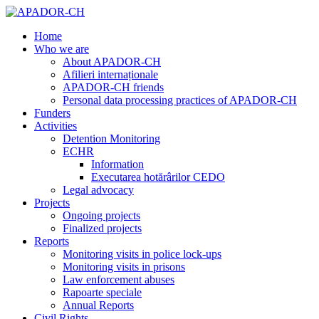
Home
Who we are
About APADOR-CH
Afilieri internaționale
APADOR-CH friends
Personal data processing practices of APADOR-CH
Funders
Activities
Detention Monitoring
ECHR
Information
Executarea hotărârilor CEDO
Legal advocacy
Projects
Ongoing projects
Finalized projects
Reports
Monitoring visits in police lock-ups
Monitoring visits in prisons
Law enforcement abuses
Rapoarte speciale
Annual Reports
Civil Rights