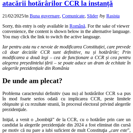
atacării hotărârilor CCR la instanță
21/02/2025
/
in
Buna guvernare
,
Comunicate
,
Slider
/
by
Rasista
Sorry, this entry is only available in
Română
. For the sake of viewer
convenience, the content is shown below in the alternative language.
You may click the link to switch the active language.
Iar pentru asta nu e nevoie de modificarea Constituției, care prevede
că doar deciziile CCR sunt definitive, nu și hotărârile; Prin
modificarea a două legi – cea de funcționare a CCR și cea pentru
alegerea președintelui țării – se poate aduce un dram de echitate în
alegerile prezidențiale din România
De unde am plecat?
Problema caracterului definitiv (sau nu) al hotărârilor CCR s-a pus
în mod foarte serios odată cu implicarea CCR, peste limitele
obişnuite şi cu rezultate stranii, în procesul electoral privind alegerile
prezidenţiale.
Iniţial, a venit o „bombiţă” de la CCR, cu o hotărâre prin care un
candidat la alegerile prezidenţiale din 2024 a fost eliminat din cursă
pe motiv că nu pare a iubi suficient de mult Constituţia „
care este
”,