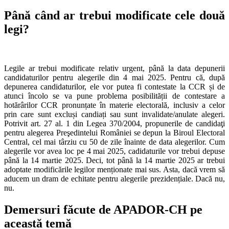
Până când ar trebui modificate cele două
legi?
Legile ar trebui modificate relativ urgent, până la data depunerii
candidaturilor pentru alegerile din 4 mai 2025. Pentru că, după
depunerea candidaturilor, ele vor putea fi contestate la CCR și de
atunci încolo se va pune problema posibilității de contestare a
hotărârilor CCR pronunțate în materie electorală, inclusiv a celor
prin care sunt excluși candiați sau sunt invalidate/anulate alegeri.
Potrivit art. 27 al. 1 din Legea 370/2004, propunerile de candidaţi
pentru alegerea Preşedintelui României se depun la Biroul Electoral
Central, cel mai târziu cu 50 de zile înainte de data alegerilor. Cum
alegerile vor avea loc pe 4 mai 2025, cadidaturile vor trebui depuse
până la 14 martie 2025. Deci, tot până la 14 martie 2025 ar trebui
adoptate modificările legilor menționate mai sus. Asta, dacă vrem să
aducem un dram de echitate pentru alegerile prezidențiale. Dacă nu,
nu.
Demersuri făcute de APADOR-CH pe
această temă