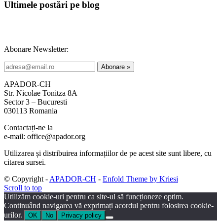
Ultimele postări pe blog
Abonare Newsletter:
APADOR-CH
Str. Nicolae Tonitza 8A
Sector 3 – Bucuresti
030113 Romania
Contactați-ne la
e-mail: office@apador.org
Utilizarea și distribuirea informațiilor de pe acest site sunt libere, cu
citarea sursei.
© Copyright -
APADOR-CH
-
Enfold Theme by Kriesi
Scroll to top
Utilizăm cookie-uri pentru ca site-ul să funcționeze optim.
Continuând navigarea vă exprimați acordul pentru folosirea cookie-
urilor.
OK
No
Privacy policy