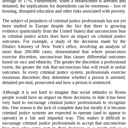
average of 17%. Furthermore, when a breadwinner is arrested and
detained, the implications for dependents can be enormous – loss of
housing, disrupted education and other risks associated with poverty.
The subject of prejudices of criminal justice professionals has not yet
been studied in Europe despite the fact that there is growing
evidence (particularly from the United States) that unconscious bias
in criminal justice actors does have an impact on criminal justice
outcomes. For example, a study of the decisions made by the
District Attorney of New York’s office, involving an analysis of
more than 200.000 cases, demonstrated that where prosecutors
exercise discretion, unconscious bias causes differential outcomes
based on race and ethnicity. The greater the discretion a professional
exerts, the greater the risk that unconscious bias will result in unfair
outcomes. In every criminal justice system, professionals exercise
enormous discretion: they determine whether a person is arrested,
detained pre-trial, prosecuted and how a person is sentenced.
Although it is not hard to imagine that social attitudes to Roma
people would have an impact on these decisions, to date it has been
very hard to encourage criminal justice professionals to recognize
this. One reason is the lack of complete data but mostly it is because
criminal justice systems are expected to operate (and to appear to
operate) in a fair and impartial way. This makes it difficult to
encourage criminal justice professionals to accept that unconscious