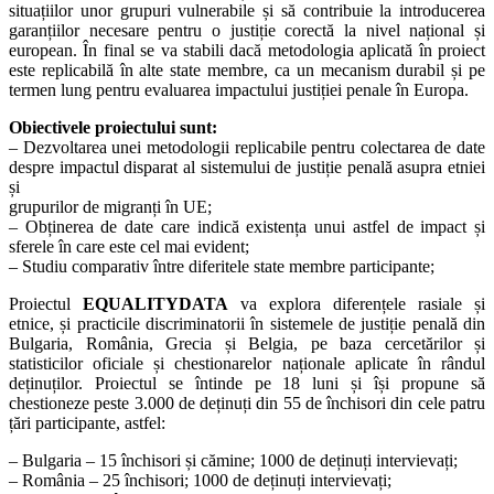
situațiilor unor grupuri vulnerabile și să contribuie la introducerea
garanțiilor necesare pentru o justiție corectă la nivel național și
european. În final se va stabili dacă metodologia aplicată în proiect
este replicabilă în alte state membre, ca un mecanism durabil și pe
termen lung pentru evaluarea impactului justiției penale în Europa.
Obiectivele proiectului sunt:
– Dezvoltarea unei metodologii replicabile pentru colectarea de date
despre impactul disparat al sistemului de justiție penală asupra etniei
și
grupurilor de migranți în UE;
– Obținerea de date care indică existența unui astfel de impact și
sferele în care este cel mai evident;
– Studiu comparativ între diferitele state membre participante;
Proiectul
EQUALITYDATA
va explora diferențele rasiale și
etnice, și practicile discriminatorii în sistemele de justiție penală din
Bulgaria, România, Grecia și Belgia, pe baza cercetărilor și
statisticilor oficiale și chestionarelor naționale aplicate în rândul
deținuților. Proiectul se întinde pe 18 luni și își propune să
chestioneze peste 3.000 de deținuți din 55 de închisori din cele patru
țări participante, astfel:
– Bulgaria – 15 închisori și cămine; 1000 de deținuți intervievați;
– România – 25 închisori; 1000 de deținuți intervievați;