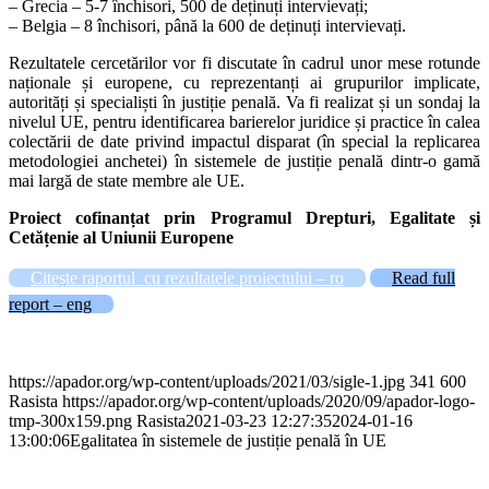
– Grecia – 5-7 închisori, 500 de deținuți intervievați;
– Belgia – 8 închisori, până la 600 de deținuți intervievați.
Rezultatele cercetărilor vor fi discutate în cadrul unor mese rotunde
naționale și europene, cu reprezentanți ai grupurilor implicate,
autorități și specialiști în justiție penală. Va fi realizat și un sondaj la
nivelul UE, pentru identificarea barierelor juridice și practice în calea
colectării de date privind impactul disparat (în special la replicarea
metodologiei anchetei) în sistemele de justiție penală dintr-o gamă
mai largă de state membre ale UE.
Proiect cofinanțat prin Programul Drepturi, Egalitate și
Cetățenie al Uniunii Europene
Citește raportul cu rezultatele proiectului – ro
Read full
report – eng
https://apador.org/wp-content/uploads/2021/03/sigle-1.jpg
341
600
Rasista
https://apador.org/wp-content/uploads/2020/09/apador-logo-
tmp-300x159.png
Rasista
2021-03-23 12:27:35
2024-01-16
13:00:06
Egalitatea în sistemele de justiție penală în UE