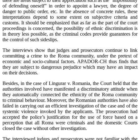
there are areas subject to their appreciation such as the “impossibility
of defending oneself” in order to appoint a lawyer, the degree of
danger to public order, etc. In the absence of concrete rules, these
interpretations depend to some extent on subjective criteria and
customs. It should be emphasized that as far as the part of the court
proceedings is concerned, the possibility of ethnic discrimination is
in theory less possible, as the criminal codes provide guarantees for
the control of such sideslips.
The interviews show that judges and prosecutors continue to link
committing a crime to the Roma community, under the pretext of
economic and socio-cultural factors. APADOR-CH thus finds that
they are subject to dangerous prejudice which may have an impact
on their decisions.
Besides, in the case of Lingurar v. Romania, the Court held that the
authorities involved have manifested a discriminatory attitude when
they automatically connected the ethnicity of the Roma community
to criminal behaviour. Moreover, the Romanian authorities have also
failed in carrying out an efficient investigation of the case and of the
systemic violence invoked by the applicants. The prosecution had
accepted the police’s justification for the use of force based on a
perception that all Roma were criminals and the domestic Courts
closed the case without other investigation.
The interviewed judges and prosecutors were not familiar with the