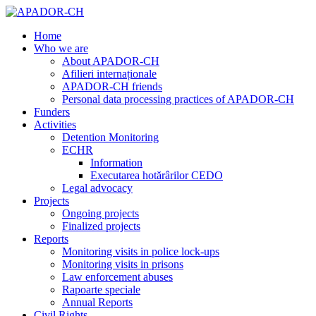
Home
Who we are
About APADOR-CH
Afilieri internaționale
APADOR-CH friends
Personal data processing practices of APADOR-CH
Funders
Activities
Detention Monitoring
ECHR
Information
Executarea hotărârilor CEDO
Legal advocacy
Projects
Ongoing projects
Finalized projects
Reports
Monitoring visits in police lock-ups
Monitoring visits in prisons
Law enforcement abuses
Rapoarte speciale
Annual Reports
Civil Rights