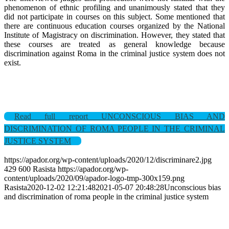
phenomenon of ethnic profiling and unanimously stated that they
did not participate in courses on this subject. Some mentioned that
there are continuous education courses organized by the National
Institute of Magistracy on discrimination. However, they stated that
these courses are treated as general knowledge because
discrimination against Roma in the criminal justice system does not
exist.
Read full report UNCONSCIOUS BIAS AND
DISCRIMINATION OF ROMA PEOPLE IN THE CRIMINAL
JUSTICE SYSTEM
https://apador.org/wp-content/uploads/2020/12/discriminare2.jpg
429
600
Rasista
https://apador.org/wp-
content/uploads/2020/09/apador-logo-tmp-300x159.png
Rasista
2020-12-02 12:21:48
2021-05-07 20:48:28
Unconscious bias
and discrimination of roma people in the criminal justice system