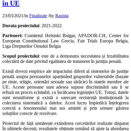
în UE
23/03/2021
/
in
Finalizate
/
by
Rasista
Durata proiectului
: 2021-2022
Parteneri:
Comitetul Helsinki Bulgar, APADOR-CH, Center for
European Constitutional Law Grecia, Fair Trials Europa Belgia,
Liga Drepturilor Omului Belgia
Scopul proiectului
: este de a demonstra necesitatea și fezabilitatea
colectării de date privind egalitatea de tratament în justiția penală.
Există dovezi empirice ale impactului diferit al sistemelor de justiție
penală asupra persoanelor aparținând grupurilor vulnerabile (bazate
pe etnie, religie, orientări sexuale sau sărăcie) în statele membre ale
UE. Aceste persoane sunt adesea supuse discriminării sau li se
refuză un proces echitabil, cu încălcarea legislației UE. Totuși, datele
sunt neuniforme și există o oarecare rezistență instituțională la
colectarea sistematică a datelor. Acest lucru împiedică înțelegerea
corectă a fenomenului mai sus amintit și prin urmare găsirea
soluțiilor corecte de rezolvare.
Proiectul de față urmărește extinderea cercetărilor realizate disparat
în ultimele decenii, rezultatele obținute urmând să ajute la abordarea