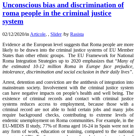
Unconscious bias and discrimination of
roma people in the criminal justice
system
02/12/2020
/
in
Articole
,
,
Slider
/
by
Rasista
Evidence at the European level suggests that Roma people are more
likely to be drawn into the criminal justice systems of EU Member
States than other ethnic groups. The EU Framework for National
Roma Integration Strategies up to 2020 emphasizes that “
Many of
the estimated 10-12 million Roma in Europe face prejudice,
intolerance, discrimination and social exclusion in their daily lives”
.
Arrest, detention and conviction are the antithesis of integration into
mainstream society. Involvement with the criminal justice system
can have negative impacts on people’s health and well being. The
existence of criminal records and contact with criminal justice
systems reduces access to employment, because those with a
criminal record are not able to hold certain jobs and many jobs
require background checks, contributing to extreme levels of
endemic unemployment on Roma communities. For example, in the
EU-MIDIS II study, 77% of Roma aged 16-24 in Spain were not in
any form of work, education or training, compared to the national