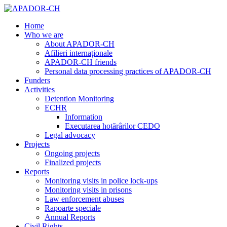
Home
Who we are
About APADOR-CH
Afilieri internaționale
APADOR-CH friends
Personal data processing practices of APADOR-CH
Funders
Activities
Detention Monitoring
ECHR
Information
Executarea hotărârilor CEDO
Legal advocacy
Projects
Ongoing projects
Finalized projects
Reports
Monitoring visits in police lock-ups
Monitoring visits in prisons
Law enforcement abuses
Rapoarte speciale
Annual Reports
Civil Rights