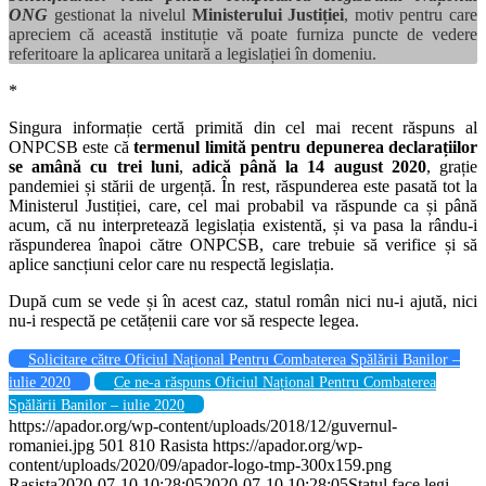
ONG
gestionat la nivelul
Ministerului Justiției
, motiv pentru care
apreciem că această instituție vă poate furniza puncte de vedere
referitoare la aplicarea unitară a legislației în domeniu.
*
Singura informație certă primită din cel mai recent răspuns al
ONPCSB este că
termenul limită pentru depunerea declarațiilor
se amână cu trei luni
,
adică până la 14 august 2020
, grație
pandemiei și stării de urgență. În rest, răspunderea este pasată tot la
Ministerul Justiției, care, cel mai probabil va răspunde ca și până
acum, că nu interpretează legislația existentă, și va pasa la rându-i
răspunderea înapoi către ONPCSB, care trebuie să verifice și să
aplice sancțiuni celor care nu respectă legislația.
După cum se vede și în acest caz, statul român nici nu-i ajută, nici
nu-i respectă pe cetățenii care vor să respecte legea.
Solicitare către Oficiul Național Pentru Combaterea Spălării Banilor –
iulie 2020
Ce ne-a răspuns Oficiul Național Pentru Combaterea
Spălării Banilor – iulie 2020
https://apador.org/wp-content/uploads/2018/12/guvernul-
romaniei.jpg
501
810
Rasista
https://apador.org/wp-
content/uploads/2020/09/apador-logo-tmp-300x159.png
Rasista
2020-07-10 10:28:05
2020-07-10 10:28:05
Statul face legi