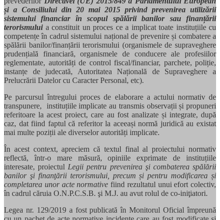
prevederilor
Directivei (UE) 2015/849 a Parlamentului European
și a Consiliului din 20 mai 2015 privind prevenirea utilizării
sistemului financiar în scopul spălării banilor sau finanțării
terorismului
a constituit un proces ce a implicat toate instituțiile cu
competențe în cadrul sistemului național de prevenire și combatere a
spălării banilor/finanțării terorismului (organismele de supraveghere
prudențială financiară, organismele de conducere ale profesiilor
reglementate, autorități de control fiscal/financiar, parchete, poliție,
instanțe de judecată, Autoritatea Națională de Supraveghere a
Prelucrării Datelor cu Caracter Personal, etc).
Pe parcursul întregului proces de elaborare a actului normativ de
transpunere, instituțiile implicate au transmis observații și propuneri
referitoare la acest proiect, care au fost analizate și integrate, după
caz, dat fiind faptul că referitor la aceeași normă juridică au existat
mai multe poziții ale diverselor autorități implicate.
În acest context, apreciem că textul final al proiectului normativ
reflectă, într-o mare măsură, opiniile exprimate de instituțiile
interesate, proiectul
Legii pentru prevenirea şi combaterea spălării
banilor şi finanţării terorismului, precum și pentru modificarea și
completarea unor acte normative
fiind rezultatul unui efort colectiv,
în cadrul căruia O.N.P.C.S.B. şi M.J. au avut rolul de co-iniţiatori.
Legea nr. 129/2019 a fost publicată în Monitorul Oficial împreună
cu un pachet de acte normative incidente care au fost modificate și