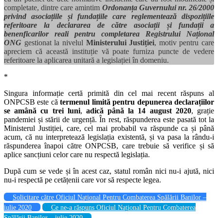
completate, dintre care amintim
Ordonanța Guvernului nr. 26/2000
privind asociațiile și fundațiile care reglementează dispozițiile
referitoare la declararea de către asociații și fundații a
benenficarilor reali pentru completarea Registrului Național
ONG
gestionat la nivelul
Ministerului Justiției
, motiv pentru care
apreciem că această instituție vă poate furniza puncte de vedere
referitoare la aplicarea unitară a legislației în domeniu.
*
Singura informație certă primită din cel mai recent răspuns al
ONPCSB este că
termenul limită pentru depunerea declarațiilor
se amână cu trei luni
,
adică până la 14 august 2020
, grație
pandemiei și stării de urgență. În rest, răspunderea este pasată tot la
Ministerul Justiției, care, cel mai probabil va răspunde ca și până
acum, că nu interpretează legislația existentă, și va pasa la rându-i
răspunderea înapoi către ONPCSB, care trebuie să verifice și să
aplice sancțiuni celor care nu respectă legislația.
După cum se vede și în acest caz, statul român nici nu-i ajută, nici
nu-i respectă pe cetățenii care vor să respecte legea.
Solicitare către Oficiul Național Pentru Combaterea Spălării Banilor –
iulie 2020
Ce ne-a răspuns Oficiul Național Pentru Combaterea
Spălării Banilor – iulie 2020