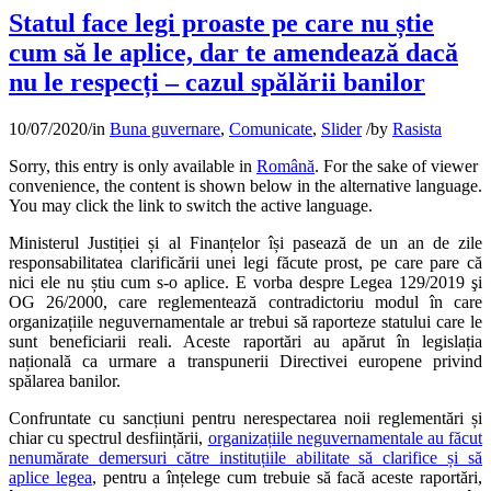
Statul face legi proaste pe care nu știe
cum să le aplice, dar te amendează dacă
nu le respecți – cazul spălării banilor
10/07/2020
/
in
Buna guvernare
,
Comunicate
,
Slider
/
by
Rasista
Sorry, this entry is only available in
Română
. For the sake of viewer
convenience, the content is shown below in the alternative language.
You may click the link to switch the active language.
Ministerul Justiției și al Finanțelor își pasează de un an de zile
responsabilitatea clarificării unei legi făcute prost, pe care pare că
nici ele nu știu cum s-o aplice. E vorba despre Legea 129/2019 şi
OG 26/2000, care reglementează contradictoriu modul în care
organizațiile neguvernamentale ar trebui să raporteze statului care le
sunt beneficiarii reali. Aceste raportări au apărut în legislația
națională ca urmare a transpunerii Directivei europene privind
spălarea banilor.
Confruntate cu sancțiuni pentru nerespectarea noii reglementări și
chiar cu spectrul desființării,
organizațiile neguvernamentale au făcut
nenumărate demersuri către instituțiile abilitate să clarifice și să
aplice legea
, pentru a înțelege cum trebuie să facă aceste raportări,