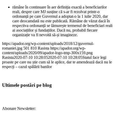
rămâne în continuare în aer definiția exactă a beneficiarilor
reali, despre care MJ susține că s-ar fi rezolvat printr-o
ordonanță pe care Guvernul a adoptat-o la 1 iulie 2020, dar
care deocamdată nu este publicată. Rămâne de văzut dacă în
respectiva ordonanță se lămurește termenul de beneficiari reali
ai asociațiilor și fundațiilor. Dacă nu, probabil fiecare
organizație va fi nevoită să-și imagineze.
https://apador.org/wp-content/uploads/2018/12/guvernul-
romaniei.jpg
501
810
Rasista
https://apador.org/wp-
content/uploads/2020/09/apador-logo-tmp-300x159.png
Rasista
2020-07-10 10:28:05
2020-07-10 10:28:05
Statul face legi
proaste pe care nu știe cum să le aplice, dar te amendează dacă nu le
respecți – cazul spălării banilor
Ultimele postări pe blog
Abonare Newsletter: