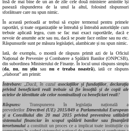
însă de mai bine de un an de zile cele două ministere amintite își
pasează răspunderea de la unul la altul, folosind răspunsuri
sforăitoare care nu spun nimic.
În această perioadă ar trebui să expire termenul pentru primele
raportări, și toate organizațiile se întreabă și întreabă autoritățile cum
trebuie aplicată legea, cum se fac mai exact raportările, dacă e
nevoie de anumite acte sau nu, dacă se poate face online sau nu etc.
Răspunsurile sunt pe măsura legislației, alambicate și nu spun nimic.
Iată, de exemplu, o mostră de răspuns primit azi de la Oficiul
Național de Prevenire și Combatere a Spălării Banilor (ONPCSB),
din subordinea Ministerului de Finanțe. În locul unui răspuns simplu
(
da
,
nu
,
nu știu
sau
nu e treaba noastră
), iată ce răspuns
„elaborat” am primit:
Întrebare:
„
Dacă, în cazul
asociațiilor și fundațiilor
,
declarația
privind beneficiarii reali trebuie să fie însoțită și de copii ale
actelor de identitate ale celor nominalizați ca beneficiari reali
?
Răspuns:
Transpunerea în legislația națională a
prevederilor
Directivei (UE) 2015/849 a Parlamentului European
și a Consiliului din 20 mai 2015 privind prevenirea utilizării
sistemului financiar în scopul spălării banilor sau finanțării
terorismului
a constituit un proces ce a implicat toate instituțiile cu
competențe în cadrul sistemului național de prevenire și combatere a