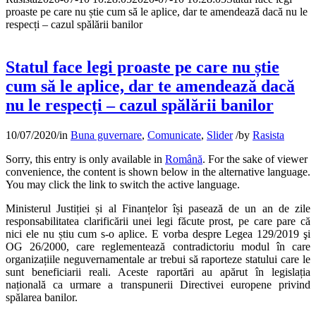
proaste pe care nu știe cum să le aplice, dar te amendează dacă nu le
respecți – cazul spălării banilor
Statul face legi proaste pe care nu știe
cum să le aplice, dar te amendează dacă
nu le respecți – cazul spălării banilor
10/07/2020
/
in
Buna guvernare
,
Comunicate
,
Slider
/
by
Rasista
Sorry, this entry is only available in
Română
. For the sake of viewer
convenience, the content is shown below in the alternative language.
You may click the link to switch the active language.
Ministerul Justiției și al Finanțelor își pasează de un an de zile
responsabilitatea clarificării unei legi făcute prost, pe care pare că
nici ele nu știu cum s-o aplice. E vorba despre Legea 129/2019 şi
OG 26/2000, care reglementează contradictoriu modul în care
organizațiile neguvernamentale ar trebui să raporteze statului care le
sunt beneficiarii reali. Aceste raportări au apărut în legislația
națională ca urmare a transpunerii Directivei europene privind
spălarea banilor.