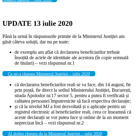
UPDATE 13 iulie 2020
Până la urmă în răspunsurile primite de la Ministerul Justiției am
găsit câteva soluții, dar nu pe toate:
de exemplu am aflat că declararea beneficiarilor trebuie
însoțită de actele de identitate ale acestora (în copie semnată
de titulari) – vezi răspunsul nr.1
Ce ne-a răspuns Ministerul Justiției – iulie 2020
că declararea beneficiarilor reali se va face, din 14 august, fie
prin poștă, fie direct la sediul Ministerului Justiției, București,
strada Apolodor nr.17 sector 5, pentru a putea fi verificată și
calitatea persoanei împuternicite să facă respectiva declarație;
și că la nivelul MJ a fost dezvoltată și o aplicație pentru un
registrul electronic al beneficiarilor reali, ceea ce înseamnă că
aceste declarații se vor putea face și online de la un moment
neprecizat încă – vezi răspunsul nr.2
Al doilea răspuns de la Ministerul Justiției – iulie 2020