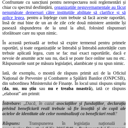
Confruntate cu sancțiuni pentru nerespectarea noii reglementări și
chiar cu spectrul desființării,
organizațiile neguvernamentale au făcut
nenumărate demersuri către instituțiile abilitate să clarifice și să
aplice legea
, pentru a înțelege cum trebuie să facă aceste raportări,
însă de mai bine de un an de zile cele două ministere amintite își
pasează răspunderea de la unul la altul, folosind răspunsuri
sforăitoare care nu spun nimic.
În această perioadă ar trebui să expire termenul pentru primele
raportări, și toate organizațiile se întreabă și întreabă autoritățile cum
trebuie aplicată legea, cum se fac mai exact raportările, dacă e
nevoie de anumite acte sau nu, dacă se poate face online sau nu etc.
Răspunsurile sunt pe măsura legislației, alambicate și nu spun nimic.
Iată, de exemplu, o mostră de răspuns primit azi de la Oficiul
Național de Prevenire și Combatere a Spălării Banilor (ONPCSB),
din subordinea Ministerului de Finanțe. În locul unui răspuns simplu
(
da
,
nu
,
nu știu
sau
nu e treaba noastră
), iată ce răspuns
„elaborat” am primit:
Întrebare:
„
Dacă, în cazul
asociațiilor și fundațiilor
,
declarația
privind beneficiarii reali trebuie să fie însoțită și de copii ale
actelor de identitate ale celor nominalizați ca beneficiari reali
?
Răspuns:
Transpunerea în legislația națională a