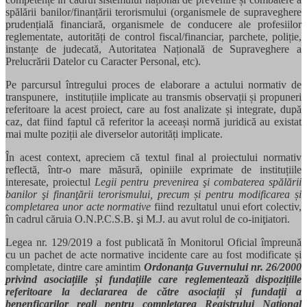
spălării banilor/finanțării terorismului (organismele de supraveghere
prudențială financiară, organismele de conducere ale profesiilor
reglementate, autorități de control fiscal/financiar, parchete, poliție,
instanțe de judecată, Autoritatea Națională de Supraveghere a
Prelucrării Datelor cu Caracter Personal, etc).
Pe parcursul întregului proces de elaborare a actului normativ de
transpunere, instituțiile implicate au transmis observații și propuneri
referitoare la acest proiect, care au fost analizate și integrate, după
caz, dat fiind faptul că referitor la aceeași normă juridică au existat
mai multe poziții ale diverselor autorități implicate.
În acest context, apreciem că textul final al proiectului normativ
reflectă, într-o mare măsură, opiniile exprimate de instituțiile
interesate, proiectul
Legii pentru prevenirea şi combaterea spălării
banilor şi finanţării terorismului, precum și pentru modificarea și
completarea unor acte normative
fiind rezultatul unui efort colectiv,
în cadrul căruia O.N.P.C.S.B. şi M.J. au avut rolul de co-iniţiatori.
Legea nr. 129/2019 a fost publicată în Monitorul Oficial împreună
cu un pachet de acte normative incidente care au fost modificate și
completate, dintre care amintim
Ordonanța Guvernului nr. 26/2000
privind asociațiile și fundațiile care reglementează dispozițiile
referitoare la declararea de către asociații și fundații a
benenficarilor reali pentru completarea Registrului Național