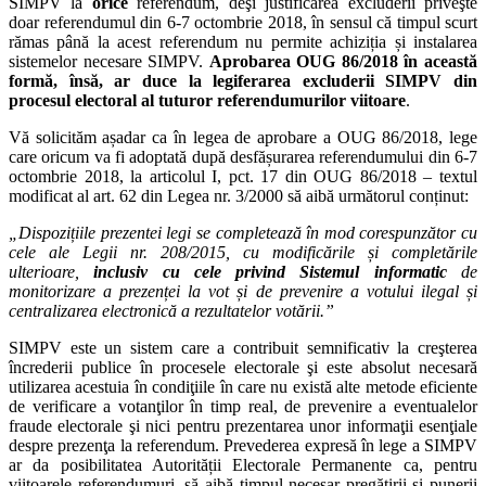
SIMPV la
orice
referendum, deşi justificarea excluderii priveşte
doar referendumul din 6-7 octombrie 2018, în sensul că timpul scurt
rămas până la acest referendum nu permite achiziția și instalarea
sistemelor necesare SIMPV.
Aprobarea OUG 86/2018 în această
formă, însă, ar duce la legiferarea excluderii SIMPV din
procesul electoral al tuturor referendumurilor viitoare
.
Vă solicităm așadar ca în legea de aprobare a OUG 86/2018, lege
care oricum va fi adoptată după desfășurarea referendumului din 6-7
octombrie 2018, la articolul I, pct. 17 din OUG 86/2018 – textul
modificat al art. 62 din Legea nr. 3/2000 să aibă următorul conținut:
„Dispozițiile prezentei legi se completează în mod corespunzător cu
cele ale Legii nr. 208/2015, cu modificările și completările
ulterioare,
inclusiv cu cele privind Sistemul informatic
de
monitorizare a prezenței la vot și de prevenire a votului ilegal și
centralizarea electronică a rezultatelor votării.”
SIMPV este un sistem care a contribuit semnificativ la creşterea
încrederii publice în procesele electorale şi este absolut necesară
utilizarea acestuia în condiţiile în care nu există alte metode eficiente
de verificare a votanţilor în timp real, de prevenire a eventualelor
fraude electorale şi nici pentru prezentarea unor informaţii esenţiale
despre prezenţa la referendum. Prevederea expresă în lege a SIMPV
ar da posibilitatea Autorității Electorale Permanente ca, pentru
viitoarele referendumuri, să aibă timpul necesar pregătirii și punerii