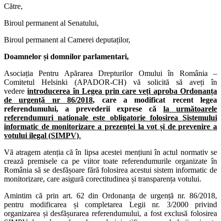
Către,
Biroul permanent al Senatului,
Biroul permanent al Camerei deputaților,
Doamnelor și domnilor parlamentari,
Asociația Pentru Apărarea Drepturilor Omului în România –
Comitetul Helsinki (APADOR-CH) vă solicită să aveți în
vedere
introducerea în Legea prin care veți aproba Ordonanța
de urgență nr 86/2018
, care a modificat recent legea
referendumului, a prevederii exprese că
la următoarele
referendumuri nationale este obligatorie folosirea Sistemului
informatic de monitorizare a prezenței la vot și de prevenire a
votului ilegal (SIMPV)
.
Vă atragem atenția că în lipsa acestei mențiuni în actul normativ se
crează premisele ca pe viitor toate referendumurile organizate în
România să se desfășoare fără folosirea acestui sistem informatic de
monitorizare, care asigură corectitudinea și transparența votului.
Amintim că prin art. 62 din Ordonanța de urgență nr. 86/2018,
pentru modificarea și completarea Legii nr. 3/2000 privind
organizarea și desfășurarea referendumului, a fost exclusă folosirea