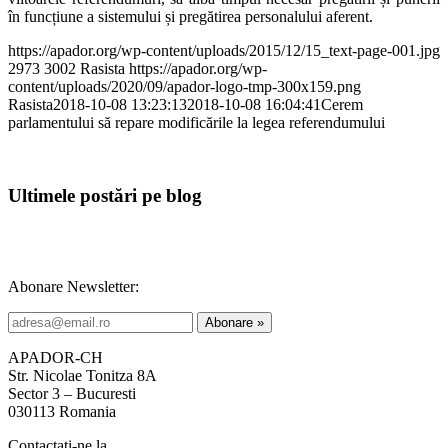
în funcțiune a sistemului și pregătirea personalului aferent.
https://apador.org/wp-content/uploads/2015/12/15_text-page-001.jpg
2973
3002
Rasista
https://apador.org/wp-
content/uploads/2020/09/apador-logo-tmp-300x159.png
Rasista
2018-10-08 13:23:13
2018-10-08 16:04:41
Cerem
parlamentului să repare modificările la legea referendumului
Ultimele postări pe blog
Abonare Newsletter:
APADOR-CH
Str. Nicolae Tonitza 8A
Sector 3 – Bucuresti
030113 Romania
Contactați-ne la