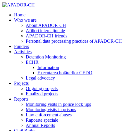
Home
Who we are
About APADOR-CH
Afilieri internaționale
APADOR-CH friends
Personal data processing practices of APADOR-CH
Funders
Activities
Detention Monitoring
ECHR
Information
Executarea hotărârilor CEDO
Legal advocacy
Projects
Ongoing projects
Finalized projects
Reports
Monitoring visits in police lock-ups
Monitoring visits in prisons
Law enforcement abuses
Rapoarte speciale
Annual Reports
Civil Rights