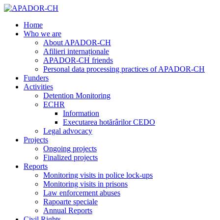
Home
Who we are
About APADOR-CH
Afilieri internaționale
APADOR-CH friends
Personal data processing practices of APADOR-CH
Funders
Activities
Detention Monitoring
ECHR
Information
Executarea hotărârilor CEDO
Legal advocacy
Projects
Ongoing projects
Finalized projects
Reports
Monitoring visits in police lock-ups
Monitoring visits in prisons
Law enforcement abuses
Rapoarte speciale
Annual Reports
Civil Rights