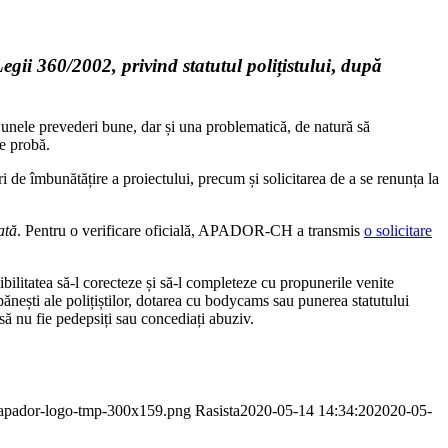
egii 360/2002, privind statutul polițistului
,
după
 unele prevederi bune, dar și una problematică, de natură să
de probă.
de îmbunătățire a proiectului, precum și solicitarea de a se renunța la
ată
. Pentru o verificare oficială, APADOR-CH a transmis
o solicitare
bilitatea să-l corecteze și să-l completeze cu propunerile venite
 bănești ale polițiștilor, dotarea cu bodycams sau punerea statutului
m să nu fie pedepsiți sau concediați abuziv.
9/apador-logo-tmp-300x159.png
Rasista
2020-05-14 14:34:20
2020-05-