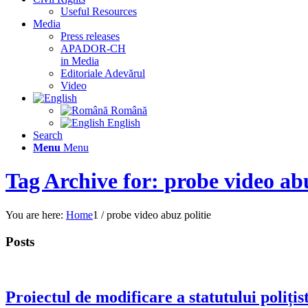
Useful Resources
Media
Press releases
APADOR-CH
in Media
Editoriale Adevărul
Video
Română
English
Search
Menu
Menu
Tag Archive for: probe video abu
You are here:
Home
1
/
probe video abuz politie
Posts
Proiectul de modificare a statutului poliț