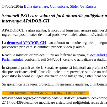
14/05/2020
/
in
Buna guvernare
,
Comunicate
,
Slider
/
by
Rasista
Senatorii PSD care voiau să facă abuzurile polițiștilor m
intervenția APADOR-CH
APADOR-CH a atras atenția, la începutul lunii mai, asupra intenției de 
îngreuneze posibilitatea de a mai proba eventualele abuzuri săvârșite de
La
demersul APADOR-CH
s-au alăturat mai multe organizații negu
prevederea prin care se eliminau probele video și audio.
Reacțiile inițiatorilor proiectului nu au întârziat să apară, ei
declarând 
Parlamentulu
i, conform Legii 544/2001, cerând o actualizare a stadiulu
În răspunsul primit azi de la Senat, se spune că inițiatorii au preferat s
dinspre societatea civilă, întrucât unele dintre prevederi sunt de un rea
polițiștilor în acord cu legea avertizorilor de integritate, astfel încât a
Să sperăm că retragerea proiectului nu înseamnă anularea, ci îmbunătățir
Citiți răspunsul primit de APADOR-CH de la Senat
https://apador.org/wp-content/uploads/2018/05/eugen-nicolicea-iorda
27 17:06:43
Proiectul de modificare a statutului polițistului, retras