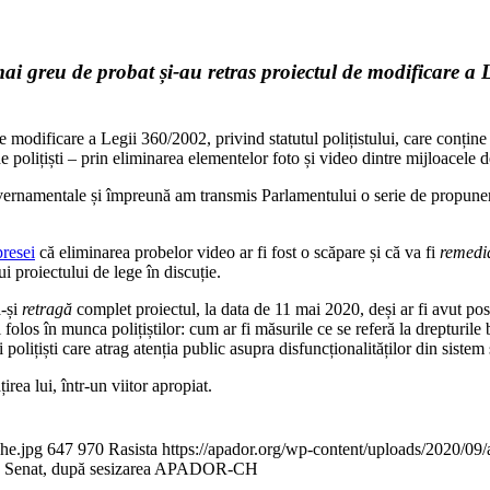
ai greu de probat și-au retras proiectul de modificare a L
modificare a Legii 360/2002, privind statutul polițistului, care conține
 polițiști – prin eliminarea elementelor foto și video dintre mijloacele 
vernamentale și împreună am transmis Parlamentului o serie de propuneri 
presei
că eliminarea probelor video ar fi fost o scăpare și că va fi
remedi
i proiectului de lege în discuție.
ă-și
retragă
complet proiectul, la data de 11 mai 2020, deși ar fi avut posi
l folos în munca polițiștilor: cum ar fi măsurile ce se referă la drepturile
cei polițiști care atrag atenția public asupra disfuncționalităților din siste
ea lui, într-un viitor apropiat.
che.jpg
647
970
Rasista
https://apador.org/wp-content/uploads/2020/0
 de la Senat, după sesizarea APADOR-CH