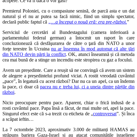
acopere. Ce va fi dacă o vor găsi?
Premierul Poloniei, cu o compasiune senină, de parcă asta e un dat
natural și el nu ar putea sa facă nimic, fiind un simplu spectator,
declară public faptul că
„…
a început o nouă eră: era pre-război
.
”
Serviciul de cercetări al Bundestagului (camera inferioară a
parlamentului federal german) a întocmit un raport în care
concluzionează că desfăşurarea de către o ţară din NATO a unor
forţe terestre în Ucraina
nu ar însemna în mod automat că alte ţări
din NATO devin părţi la conflict
. OK, atunci înseamnă și că metoda
cea mai bună de a stinge un incendiu este stropirea cu gaz a focului.
Avem un președinte. Care a reușit să ne convingă că avem un sistem
de alegere a președintelui profund viciat. A rostit vreodată cuvântul
„pace”, în legatură cu acest război? Dar nu ca un apel, ca un îndemn
la pace, ci doar că
pacea nu e treba lui, ci a uneia dintre părțile din
război
.
Nicio preocupare pentru pace. Aparent, chiar o frică indusă de a
rosti cuvântul pace. Papa însă a făcut, de mai multe ori, apel la pace.
Singurul efect este că s-a trezit cu eticheta de „
controversat
”. Și înca
a scăpat ieftin…
La 7 octombrie 2023, aproximativ 3.000 de militanți HAMAS au
străpuns bariera Gaza-Israel și au atacat comunitățile israeliene