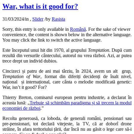
War, what is it good for?
31/03/2024
/
in
,
Slider
/
by
Rasista
Sorry, this entry is only available in
Română
. For the sake of viewer
convenience, the content is shown below in the alternative language.
You may click the link to switch the active language.
Este începutul unui hit din 1970, al grupului
Temptation
. După cum
rezultă din versurile cântecului, autorul nu vrea război. Azi, ar putea
trece drept un individ dubios.
Cincizeci și patru de ani mai târziu, în 2024, avem un alt grup,
Temptation of War
, format din diferiți decidenți de înalt nivel,
național și internațional, care cânta o melodie modificată genetic:
War, isn’t it good? For?
Thierry Breton, comisarul european pentru industrie, a declarat în
aceasta lună: „
Trebuie să schimbăm paradigma și să trecem la modul
economiei de război
.”
Recolta generoasă, ca loboda, de generali români, pensionari sau
pre-pensionari, tot declară vitejeste, la TV, că ar doborî drone
străine, în afara teritoriului țării, dar încă nu au găsit o lege care să-i