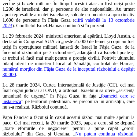
vecine și bazele militare. În timpul acestui atac au fost uciși peste
1.200 de israelieni, dar și persoane de alte naționalități. Au urmat
apoi represaliile armatei israeliane, soldate cu moartea a aproximativ
1.600 de persoane în Fâșia Gaza (
cifră valabilă la 13 octombrie
2023
). Conflictul Israel-Hamas continuă și în prezent.
La 29 februarie 2024, ministrul american al apărării, Lloyd Austin, a
declarat în Congresul SUA că „peste 25.000 de femei şi copii au fost
ucişi în operaţiunea militară lansată de Israel în Fâşia Gaza, de la
începutul războiului pe 7 octombrie”, adăugând că Israelul poate şi
ar trebui să facă mai mult pentru a proteja civilii. Potrivit ultimului
bilanț oferit de ministerul local al Sănătăţii, controlat de Hamas,
numărul morţilor din Fâşia Gaza de la începutul războiului a depăşit
30.000
.
La 28 martie 2024, Curtea Internaţională de Justiţie (CIJ), cel mai
înalt organ judiciar al ONU, a ordonat Israelului să ofere „asistenţă
umanitară de urgenţă” în Fâşia Gaza, în faţa „
foametei care se
instalează
” pe teritoriul palestinian. Se preconiza un armistițiu, care
nu s-a realizat. Războiul continuă.
Papa Fancisc a făcut și în cazul acestui război mai multe apeluri la
pace. Cel mai recent, la 20 martie 2023, papa a cerut să se depună
„toate eforturile de negociere” pentru a pune capăt „ororii
războiului” din Gaza şi Ucraina. „
Nu putem continua războiul.