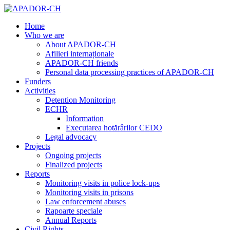
Home
Who we are
About APADOR-CH
Afilieri internaționale
APADOR-CH friends
Personal data processing practices of APADOR-CH
Funders
Activities
Detention Monitoring
ECHR
Information
Executarea hotărârilor CEDO
Legal advocacy
Projects
Ongoing projects
Finalized projects
Reports
Monitoring visits in police lock-ups
Monitoring visits in prisons
Law enforcement abuses
Rapoarte speciale
Annual Reports
Civil Rights