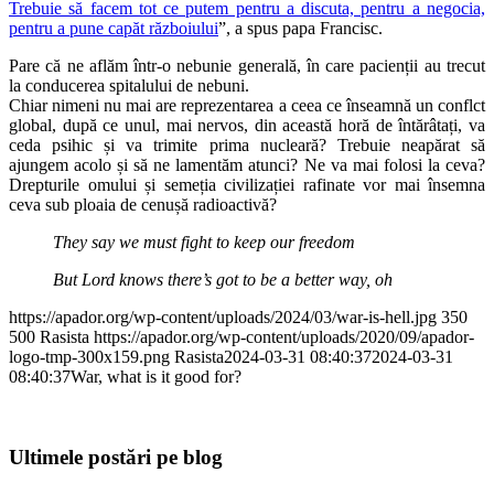
Trebuie să facem tot ce putem pentru a discuta, pentru a negocia,
pentru a pune capăt războiului
”, a spus papa Francisc.
Pare că ne aflăm într-o nebunie generală, în care pacienții au trecut
la conducerea spitalului de nebuni.
Chiar nimeni nu mai are reprezentarea a ceea ce înseamnă un conflct
global, după ce unul, mai nervos, din această horă de întărâtați, va
ceda psihic și va trimite prima nucleară? Trebuie neapărat să
ajungem acolo și să ne lamentăm atunci? Ne va mai folosi la ceva?
Drepturile omului și semeția civilizației rafinate vor mai însemna
ceva sub ploaia de cenușă radioactivă?
They say we must fight to keep our freedom
But Lord knows there’s got to be a better way, oh
https://apador.org/wp-content/uploads/2024/03/war-is-hell.jpg
350
500
Rasista
https://apador.org/wp-content/uploads/2020/09/apador-
logo-tmp-300x159.png
Rasista
2024-03-31 08:40:37
2024-03-31
08:40:37
War, what is it good for?
Ultimele postări pe blog