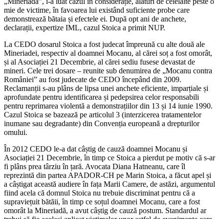
„Mineriada”, i-a luat cazul în considerație, alături de celelalte peste o
mie de victime, în favoarea lui existând suficiente probe care
demonstrează bătaia și efectele ei. După opt ani de anchete,
declarații, expertize IML, cazul Stoica a primit NUP.
La CEDO dosarul Stoica a fost judecat împreună cu alte două ale
Mineriadei, respectiv al doamnei Mocanu, al cărei soț a fost omorât,
și al Asociației 21 Decembrie, al cărei sediu fusese devastat de
mineri. Cele trei dosare – reunite sub denumirea de „Mocanu contra
României” au fost judecate de CEDO începând din 2009.
Reclamanții s-au plâns de lipsa unei anchete eficiente, imparțiale și
aprofundate pentru identificarea și pedepsirea celor responsabili
pentru reprimarea violentă a demonstrațiilor din 13 și 14 iunie 1990.
Cazul Stoica se bazează pe articolul 3 (interzicerea tratamentelor
inumane sau degradante) din Convenția europeană a drepturilor
omului.
În 2012 CEDO le-a dat câștig de cauză doamnei Mocanu și
Asociației 21 Decembrie, în timp ce Stoica a pierdut pe motiv că s-ar
fi plâns prea târziu în țară. Avocata Diana Hatneanu, care îl
reprezintă din partea APADOR-CH pe Marin Stoica, a făcut apel și
a câștigat această audiere în fața Marii Camere, de astăzi, argumentul
fiind acela că domnul Stoica nu trebuie discriminat pentru că a
supraviețuit bătăii, în timp ce soțul doamnei Mocanu, care a fost
omorât la Mineriadă, a avut câștig de cauză postum. Standardul ar