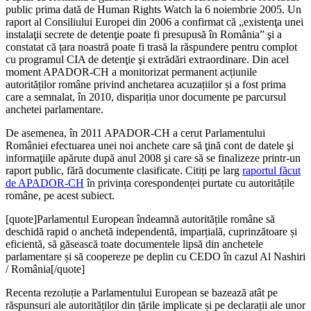
public prima dată de Human Rights Watch la 6 noiembrie 2005. Un
raport al Consiliului Europei din 2006 a confirmat că „existenţa unei
instalaţii secrete de detenţie poate fi presupusă în România” şi a
constatat că țara noastră poate fi trasă la răspundere pentru complot
cu programul CIA de detenţie şi extrădări extraordinare. Din acel
moment APADOR-CH a monitorizat permanent acțiunile
autorităților române privind anchetarea acuzațiilor și a fost prima
care a semnalat, în 2010, dispariția unor documente pe parcursul
anchetei parlamentare.
De asemenea, în 2011 APADOR-CH a cerut Parlamentului
României efectuarea unei noi anchete care să ţină cont de datele şi
informaţiile apărute după anul 2008 şi care să se finalizeze printr-un
raport public, fără documente clasificate. Citiți pe larg
raportul făcut
de APADOR-CH
în privința corespondenței purtate cu autoritățile
române, pe acest subiect.
[quote]Parlamentul European îndeamnă autoritățile române să
deschidă rapid o anchetă independentă, imparțială, cuprinzătoare și
eficientă, să găsească toate documentele lipsă din anchetele
parlamentare și să coopereze pe deplin cu CEDO în cazul Al Nashiri
/ România[/quote]
Recenta rezoluție a Parlamentului European se bazează atât pe
răspunsuri ale autorităților din țările implicate și pe declarații ale unor