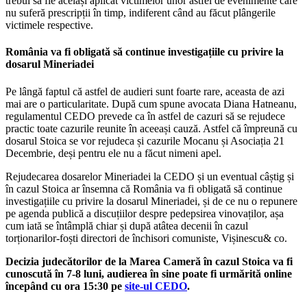
trebui să fie același aplicat victimelor unor astfel de evenimente care
nu suferă prescripții în timp, indiferent când au făcut plângerile
victimele respective.
România va fi obligată să continue investigațiile cu privire la
dosarul Mineriadei
Pe lângă faptul că astfel de audieri sunt foarte rare, aceasta de azi
mai are o particularitate. După cum spune avocata Diana Hatneanu,
regulamentul CEDO prevede ca în astfel de cazuri să se rejudece
practic toate cazurile reunite în aceeași cauză. Astfel că împreună cu
dosarul Stoica se vor rejudeca și cazurile Mocanu și Asociația 21
Decembrie, deși pentru ele nu a făcut nimeni apel.
Rejudecarea dosarelor Mineriadei la CEDO și un eventual câștig și
în cazul Stoica ar însemna că România va fi obligată să continue
investigațiile cu privire la dosarul Mineriadei, și de ce nu o repunere
pe agenda publică a discuțiilor despre pedepsirea vinovaților, așa
cum iată se întâmplă chiar și după atâtea decenii în cazul
torționarilor-foști directori de închisori comuniste, Vișinescu& co.
Decizia judecătorilor de la Marea Cameră în cazul Stoica va fi
cunoscută în 7-8 luni, audierea în sine poate fi urmărită online
începând cu ora 15:30 pe
site-ul CEDO
.