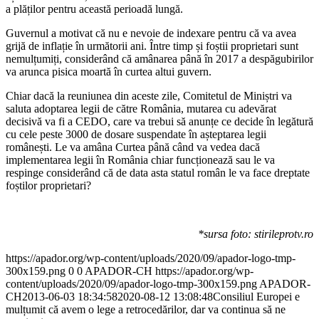
a plăților pentru această perioadă lungă.
Guvernul a motivat că nu e nevoie de indexare pentru că va avea
grijă de inflație în următorii ani. Între timp și foștii proprietari sunt
nemulțumiți, considerând că amânarea până în 2017 a despăgubirilor
va arunca pisica moartă în curtea altui guvern.
Chiar dacă la reuniunea din aceste zile, Comitetul de Miniștri va
saluta adoptarea legii de către România, mutarea cu adevărat
decisivă va fi a CEDO, care va trebui să anunțe ce decide în legătură
cu cele peste 3000 de dosare suspendate în așteptarea legii
românești. Le va amâna Curtea până când va vedea dacă
implementarea legii în România chiar funcționează sau le va
respinge considerând că de data asta statul român le va face dreptate
foștilor proprietari?
*sursa foto: stirileprotv.ro
https://apador.org/wp-content/uploads/2020/09/apador-logo-tmp-
300x159.png
0
0
APADOR-CH
https://apador.org/wp-
content/uploads/2020/09/apador-logo-tmp-300x159.png
APADOR-
CH
2013-06-03 18:34:58
2020-08-12 13:08:48
Consiliul Europei e
mulțumit că avem o lege a retrocedărilor, dar va continua să ne