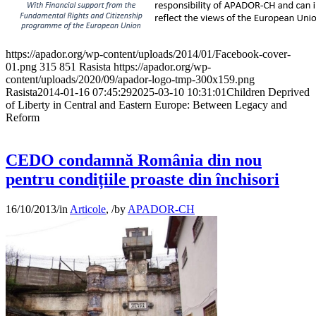
https://apador.org/wp-content/uploads/2014/01/Facebook-cover-
01.png
315
851
Rasista
https://apador.org/wp-
content/uploads/2020/09/apador-logo-tmp-300x159.png
Rasista
2014-01-16 07:45:29
2025-03-10 10:31:01
Children Deprived
of Liberty in Central and Eastern Europe: Between Legacy and
Reform
CEDO condamnă România din nou
pentru condițiile proaste din închisori
16/10/2013
/
in
Articole
,
/
by
APADOR-CH