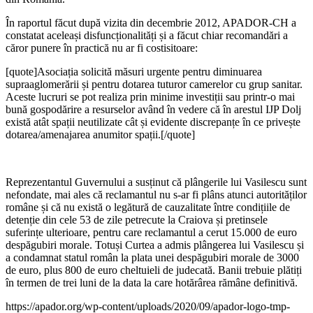
În raportul făcut după vizita din decembrie 2012, APADOR-CH a
constatat aceleași disfuncționalități și a făcut chiar recomandări a
căror punere în practică nu ar fi costisitoare:
[quote]Asociația solicită măsuri urgente pentru diminuarea
supraaglomerării și pentru dotarea tuturor camerelor cu grup sanitar.
Aceste lucruri se pot realiza prin minime investiții sau printr-o mai
bună gospodărire a resurselor având în vedere că în arestul IJP Dolj
există atât spații neutilizate cât și evidente discrepanțe în ce privește
dotarea/amenajarea anumitor spații.[/quote]
Reprezentantul Guvernului a susținut că plângerile lui Vasilescu sunt
nefondate, mai ales că reclamantul nu s-ar fi plâns atunci autorităților
române și că nu există o legătură de cauzalitate între condițiile de
detenție din cele 53 de zile petrecute la Craiova și pretinsele
suferințe ulterioare, pentru care reclamantul a cerut 15.000 de euro
despăgubiri morale. Totuși Curtea a admis plângerea lui Vasilescu și
a condamnat statul român la plata unei despăgubiri morale de 3000
de euro, plus 800 de euro cheltuieli de judecată. Banii trebuie plătiți
în termen de trei luni de la data la care hotărârea rămâne definitivă.
https://apador.org/wp-content/uploads/2020/09/apador-logo-tmp-