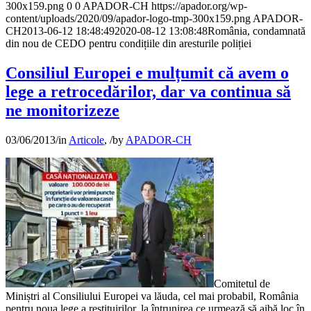
300x159.png
0
0
APADOR-CH
https://apador.org/wp-
content/uploads/2020/09/apador-logo-tmp-300x159.png
APADOR-
CH
2013-06-12 18:48:49
2020-08-12 13:08:48
România, condamnată
din nou de CEDO pentru condițiile din aresturile poliției
Consiliul Europei e mulțumit că avem o
lege a retrocedărilor, dar va continua să
ne monitorizeze
03/06/2013
/
in
Articole
,
/
by
APADOR-CH
Comitetul de
Miniștri al Consiliului Europei va lăuda, cel mai probabil, România
pentru noua lege a restituirilor, la întrunirea ce urmează să aibă loc în