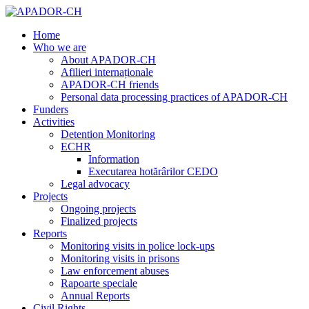
Home
Who we are
About APADOR-CH
Afilieri internaționale
APADOR-CH friends
Personal data processing practices of APADOR-CH
Funders
Activities
Detention Monitoring
ECHR
Information
Executarea hotărârilor CEDO
Legal advocacy
Projects
Ongoing projects
Finalized projects
Reports
Monitoring visits in police lock-ups
Monitoring visits in prisons
Law enforcement abuses
Rapoarte speciale
Annual Reports
Civil Rights