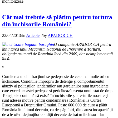
monitorizeze
Cât mai trebuie să plătim pentru tortura
din închisorile României?
22/04/2013
/
in
Articole
,
/
by
APADOR-CH
O campanie APADOR-CH pentru
înfiin
țarea unui Mecanism Na
țional de Prevenire a Torturii,
obliga
ție asumată de România încă din 2009, dar neimplementată
încă.
*
Comiterea unei infracțiuni se pedepsește de cele mai multe ori cu
închisoare. Condițiile improprii de detenție și comportamentul
abuziv al polițiștilor, jandarmilor sau gardienilor sunt ingrediente
care exced aceastei pedepse și periclitează esenţa unui stat de drept.
Totuși, ele continuă să există în închisorile și aresturile noastre și
sunt adesea motive pentru condamnarea României la Curtea
Europeană a Drepturilor Omului. Peste 600.000 de euro a plătit
România în ultimul deceniu, ca despăgubiri, din cauza incapacității
de a le oferi deținuților condiții decente de trai în închisori. Iar