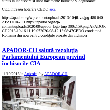
supus în închisoare și unor tratamente inumane și degradante.
Citiți întreaga hotărâre CEDO
aici
.
https://apador.org/wp-content/uploads/2013/10/jilava.jpg
480
640
APADOR-CH
https://apador.org/wp-
content/uploads/2020/09/apador-logo-tmp-300x159.png
APADOR-
CH
2013-10-16 11:19:05
2020-08-12 13:08:47
CEDO condamnă
România din nou pentru condițiile proaste din închisori
APADOR-CH salută rezoluția
Parlamentului European privind
închisorile CIA
11/10/2013
/
in
Articole
,
/
by
APADOR-CH