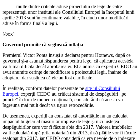
– multe dintre criticile aduse proiectului de lege de către
reprezentații unor instituții ale Consiliului Europei la începutul lunii
aprilie 2013 sunt în continuare valabile, în ciuda unor modificări
aduse în forma finală a legii.
[/box]
Guvernul promite că veghează inflația
Premierul Victor Ponta însuși a declarat pentru Hotnews, după ce
guvernul și-a asumat răspunderea pentru lege, că aplicarea acesteia
va fi mai dificilă decât aprobarea ei. El a admis că experții CEDO au
avut anumite cerințe de modificare a proiectului legii, înainte de
adoptare, dar susținea că ele au fost clarificate.
În realitate, conform datelor prezentate pe
site-ul Consiliului
Europei
, experții CEDO au criticat sistemul de despăgubiri „pe
puncte” în loc de moneda națională, considerând că acesta va
îngreuna mai mult decât va ușura retrocedările.
De asemenea, experiții au constatat că autoritățile nu au calculat
impactul bugetar al măsurilor impuse de lege și nici justețea
despăgubirilor care vor fi făcute abia din 2017. Valorea imobilelor
va fi calculată după grila notarială din 2013, însă plățile vor fi făcute
eșalonat din 2017, iar CEDO consideră că era nevoie de o indexare