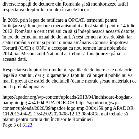
diversele spații de deținere din România și să monitorizeze astfel
respectarea drepturilor omului în acele locuri.
În 2009, prin legea de ratificare a OPCAT, termenul pentru
înfiinţarea şi funcţionarea mecanismului a fost stabilit pentru 14 iulie
2012. România a cerut trei ani ca să-și îndeplinească această datorie,
în loc de termenul uzual de doi ani. Acest termen a fost depășit, iar
statul român a cerut și primit o nouă amânare. Comisia împotriva
Torturii (CAT) a ONU a acceptat ca nou termen luna noiembrie
2014, iar Mecanismul Național ar trebui să funcționeze până la
această dată.
Respectarea drepturilor omului în spațiile de deținere este o datorie
legală a statului, dar și o garanție a faptului că bugetul public nu va
mai fi grevat de astfel de cheltuieli (daune morale și/sau materiale) ce
pot fi preîntâmpinate.
https://apador.org/wp-content/uploads/2013/04/inchisoare-bogdan-
baraghin.jpg
454
604
APADOR-CH
https://apador.org/wp-
content/uploads/2020/09/apador-logo-tmp-300x159.png
APADOR-
CH
2013-04-22 15:42:02
2020-08-12 13:08:48
Cât mai trebuie să
plătim pentru tortura din închisorile României?
Page 3 of 3
1
2
3