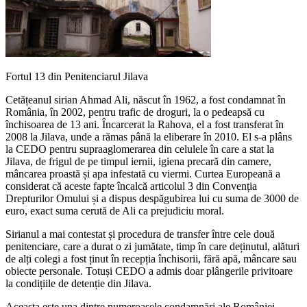
Fortul 13 din Penitenciarul Jilava
Cetățeanul sirian Ahmad Ali, născut în 1962, a fost condamnat în
România, în 2002, pentru trafic de droguri, la o pedeapsă cu
închisoarea de 13 ani. Încarcerat la Rahova, el a fost transferat în
2008 la Jilava, unde a rămas până la eliberare în 2010. El s-a plâns
la CEDO pentru supraaglomerarea din celulele în care a stat la
Jilava, de frigul de pe timpul iernii, igiena precară din camere,
mâncarea proastă și apa infestată cu viermi. Curtea Europeană a
considerat că aceste fapte încalcă articolul 3 din Convenția
Drepturilor Omului și a dispus despăgubirea lui cu suma de 3000 de
euro, exact suma cerută de Ali ca prejudiciu moral.
Sirianul a mai contestat și procedura de transfer între cele două
penitenciare, care a durat o zi jumătate, timp în care deținutul, alături
de alți colegi a fost ținut în recepția închisorii, fără apă, mâncare sau
obiecte personale. Totuși CEDO a admis doar plângerile privitoare
la condițiile de detenție din Jilava.
Aceasta este una dintre numeroasele condamnări ale României