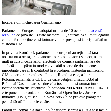
Încăpere din închisoarea Guantanamo
Parlamentul European a adoptat în data de 10 octombrie,
această
rezoluție
ce privește 13 state membre UE, acuzate că au avut legături
cu transferul, deținerea și torturarea unor presupuși teroriști, aflați în
custodia CIA.
În privința României, parlamentarii europeni au reținut că țara
noastră nu a desfășurat o anchetă serioasă pe acest subiect, ba mai
mult în cursul cercetărilor efectuate de comisia parlamentară de
anchetă au dispărut în mod convenabil o serie de documente
importante care ar fi contribuit la elucidarea misterului închisorilor
CIA pe teritoriul românesc. În plus, România este, alături de
Polonia, reclamată la CEDO de către cetățeanul saudit Abd al-
Rahim al-Nashiri, care susține că a fost deținut și torturat într-o
locație secretă din București, în perioada 2003-2006. APADOR-CH
este punctul de contact din România al Open Society Justice
Initiative (OSJI, cu sediul la New York) în ce privește plângerea
penală făcută în numele cetățeanului saudit.
Faptul că România a găzduit o închisoare secretă a CIA a fost făcut