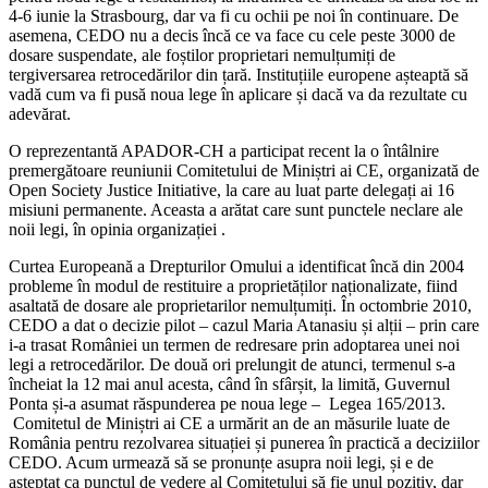
4-6 iunie la Strasbourg, dar va fi cu ochii pe noi în continuare. De
asemena, CEDO nu a decis încă ce va face cu cele peste 3000 de
dosare suspendate, ale foștilor proprietari nemulțumiți de
tergiversarea retrocedărilor din țară. Instituțiile europene așteaptă să
vadă cum va fi pusă noua lege în aplicare și dacă va da rezultate cu
adevărat.
O reprezentantă APADOR-CH a participat recent la o întâlnire
premergătoare reuniunii Comitetului de Miniștri ai CE, organizată de
Open Society Justice Initiative, la care au luat parte delegați ai 16
misiuni permanente. Aceasta a arătat care sunt punctele neclare ale
noii legi, în opinia organizației .
Curtea Europeană a Drepturilor Omului a identificat încă din 2004
probleme în modul de restituire a proprietăților naționalizate, fiind
asaltată de dosare ale proprietarilor nemulțumiți. În octombrie 2010,
CEDO a dat o decizie pilot – cazul Maria Atanasiu și alții – prin care
i-a trasat României un termen de redresare prin adoptarea unei noi
legi a retrocedărilor. De două ori prelungit de atunci, termenul s-a
încheiat la 12 mai anul acesta, când în sfârșit, la limită, Guvernul
Ponta și-a asumat răspunderea pe noua lege – Legea 165/2013.
Comitetul de Miniștri ai CE a urmărit an de an măsurile luate de
România pentru rezolvarea situației și punerea în practică a deciziilor
CEDO. Acum urmează să se pronunțe asupra noii legi, și e de
așteptat ca punctul de vedere al Comitetului să fie unul pozitiv, dar