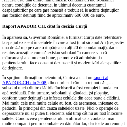
pentru condițiile de detenție, în ultimul deceniu cuantumul
despăgubirilor pe care țara noastră a trebuit să le achite deținuților
sau foștilor deținuți fiind de aproximativ 600.000 de euro.
Raport APADOR-CH, citat în decizia Curții
În apărarea sa, Guvernul României a furnizat Curții date referitoare
la spațiul existent în celulele în care a fost ținut sirianul Ali (respectiv
una de 42 mp pe care o împărțea cu alți 20 de condamnați), dar a
respins acuzațiile cum că existau șobolani în camere sau că
mâncarea și apa nu erau bune, pe motiv că administrația
penitenciarului face constant dezinsecții și modernizări ale spațiilor
de deținere.
În sprijinul afirmațiilor petentului, Curtea a citat un
raport al
APADOR-CH din 2008
, din cuprinsul căruia a reținut că: „…
subsolul uneia dintre clădirile închisorii a fost complet inundat cu
apă reziduală. Prin urmare, șobolanii și gândacii (și ploșnițe,
conform unor deținuți) au infestat celulele din acea parte a clădirii.
Mai mult, cele mai multe celule au fost, de asemenea, infestate cu
păduchi, în principal din cauza saltelelor uzate. Nici o operație de
deparazitare nu ar putea fi eficientă atât timp cât nu au fost înlocuite
saltele. Conducerea penitenciarului a afirmat că a contactat mai
multe companii pentru combaterea dăunătorilor, dar toate au renunțat