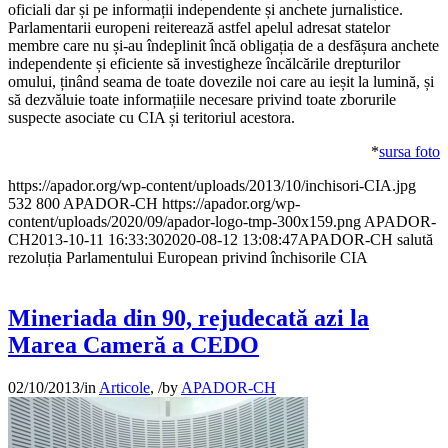
oficiali dar și pe informații independente și anchete jurnalistice.
Parlamentarii europeni reiterează astfel apelul adresat statelor
membre care nu și-au îndeplinit încă obligația de a desfășura anchete
independente și eficiente să investigheze încălcările drepturilor
omului, ținând seama de toate dovezile noi care au ieșit la lumină, și
să dezvăluie toate informațiile necesare privind toate zborurile
suspecte asociate cu CIA și teritoriul acestora.
*
sursa foto
https://apador.org/wp-content/uploads/2013/10/inchisori-CIA.jpg
532
800
APADOR-CH
https://apador.org/wp-
content/uploads/2020/09/apador-logo-tmp-300x159.png
APADOR-
CH
2013-10-11 16:33:30
2020-08-12 13:08:47
APADOR-CH salută
rezoluția Parlamentului European privind închisorile CIA
Mineriada din 90, rejudecată azi la
Marea Cameră a CEDO
02/10/2013
/
in
Articole
,
/
by
APADOR-CH