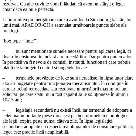
rezervat. Cu alte cuvinte vom fi lăudați că avem în sfârșit o lege,
chiar dacă ea nu e perfectă.
La întrunirea premergătoare care a avut loc la Strasbourg la sfârșitul
lunii mai, APADOR-CH a semnalat următoarele puncte slabe ale
noii legi:
[box type=”note”]
– nu sunt menționate sumele necesare pentru aplicarea legii, ci
doar dimensiunea financiară a retrocedărilor. Dar pentru punerea lor
în practică va fi nevoie de comisii, instituții, funcționari care trebuie
plătiți de la bugetul central și bugetele locale
– termenele prevăzute de lege sunt nerealiste, în lipsa unor clare
alocări bugetare pentru funcționarea mecanismului, în condițiile în
care ar trebui retrocedate sau rezolvate în următorii maxim trei ani
solicitări pe care statul nu a fost capabil să le soluționeze în ultimii
10-15 ani;
– legislația secundară nu există încă, iar termenul de adoptare a
celei mai importante piese din acest pachet, normele metodologice
ale legii, expira peste numai câteva zile. În lipsa legislației
secundare, adoptate cu respectarea obligațiilor de consultare publică,
legea este practic încă neaplicabilă. .