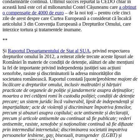
condamnările continuă. Ultimul succes repurtat la CEDO chiar în
această lună este cel al milionarului Costel Cășuneanu care
a obținut
o compensație de 4000 de euro
– de la noi toți – pentru cele cinci
zile de arest despre care Curtea Europeană a considerat că încalcă
articolului 3 din Convenţia Europeană a Drepturilor Omului, care
interzice tortura şi tratamentele inumane.
**
Și
Raportul Departamentului de Stat al SUA
, privind respectarea
drepturilor omului în 2012, a reiterat zilele trecute aceste lipsuri ale
României în materie de condiții de detenție, alături de alte mențiuni
la fel de importante privind independența justiției sau acțiuni
xenofobe, rasiste și discriminatorii la adresa minorităților din
societatea românească. Raportul constată [quote]
probleme majore de
încălcare a drepturilor omului, inclusiv maltratări
și hăr
țuiri
practicate de organele de poli
ție
și jandarmerie asupra de
ținu
ților;
moartea a trei cetă
țeni romi în custodia poli
ției; condi
ții de deten
ție
precare; un sistem juridic încă vulnerabil, lipsit de independen
ță
și
impar
țialitate; acte de violen
ță
și discriminare împotriva femeilor,
precum
și abuzuri asupra copilului; acte antisemite
și declara
ții,
precum
și articole antisemite au continuat să fie publicate; vederi
antisemite, rasiste, xenofobe
și na
ționaliste continuă să fie difuzate
prin intermediul internetului; discriminarea societatii impotriva
persoanelor lesbiene, gay, bisexuali, transgender (LGBT)
și