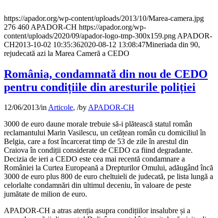
https://apador.org/wp-content/uploads/2013/10/Marea-camera.jpg
276
460
APADOR-CH
https://apador.org/wp-
content/uploads/2020/09/apador-logo-tmp-300x159.png
APADOR-
CH
2013-10-02 10:35:36
2020-08-12 13:08:47
Mineriada din 90,
rejudecată azi la Marea Cameră a CEDO
România, condamnată din nou de CEDO
pentru condițiile din aresturile poliției
12/06/2013
/
in
Articole
,
/
by
APADOR-CH
3000 de euro daune morale trebuie să-i plătească statul român
reclamantului Marin Vasilescu, un cetățean român cu domiciliul în
Belgia, care a fost încarcerat timp de 53 de zile în arestul din
Craiova în condiții considerate de CEDO ca fiind degradante.
Decizia de ieri a CEDO este cea mai recentă condamnare a
României la Curtea Europeană a Drepturilor Omului, adăugând încă
3000 de euro plus 800 de euro cheltuieli de judecată, pe lista lungă a
celorlalte condamnări din ultimul deceniu, în valoare de peste
jumătate de milion de euro.
APADOR-CH a atras atenția asupra condițiilor insalubre și a