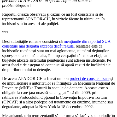
persoane cu HIV / SIDA, în special copiii, au rămas o
problemă
[/quote]
Raportul citează observații și cazuri ce au fost constatate și de
reprezentanții APADOR-CH, în vizitele făcute în ultimii ani în
închisori sau în aresturi ale poliției.
***
Deși autoritățile române consideră că
mențiunile din raportul SUA
constituie mai degrabă excepții decât regulă
, realitatea este că
închisorile românești sunt tot mai aglomerate, numărul deținuților
sporește de la o lună la alta, în timp ce spațiul rămâne același, iar
bugetele alocate sistemului penitenciar sunt adesea insuficiente. Pe
acest fond e de așteptat să continue să apară cazuri de încălcări ale
drepturilor omului în detenție.
De aceea APADOR-CH a lansat un nou
proiect de conștientizare
și
de impulsionare a autorităților să înființeze un Mecanism Naţional de
Prevenire (MNP) a Torturii în spațiile de deținere. Aceasta este o
obligație la care țara noastră s-a angajat încă din 2009, prin
ratificarea Protocolului Opţional la Convenţia Împotriva Torturii
(OPCAT) şi a altor pedepse ori tratamente cu cruzime, inumane sau
degradante, adoptat la New York la 18 decembrie 2002.
Mecanismul, prin reprezentanții săi, ar urma să facă vizite periodic în