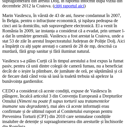
supraglomerării din arestul Dolj, în raportul întocmit după vizita din
decembrie 2012 la Craiova. (
citiți raportul aici
)
Marin Vasilescu, în vârstă de 43 de ani, fusese condamnat în 2007,
în Belgia, pentru o infracțiune economică, și ispășea pedeapsa de
cinci ani la domiciliu, sub supraveghere electronică. El a venit în
România în 2009, iar instanța a considerat că a evadat, prin urmare l-
a dat în urmărire generală. Vasilescu a fost arestat la Craiova, unde a
stat 53 de zile în arestul Inspectoratului Județean de Poliție Dolj. Aici
a împărțit cu alți șapte arestați o cameră de 28 de mp, descrisă ca
murdară, fără grup sanitar și fără iluminat natural.
Vasilescu s-a plâns Curții că în timpul arestului a fost expus la fumat
pasiv, pentru că unii dintre colegii de cameră fumau, nu a beneficiat
decât de o ieșire la plimbare, de jumătate de oră, pe săptămână și că
de fiecare dată când voia să iasă la toaletă trebuia să apeleze la
bunăvoința gardienilor.
CEDO a considerat că aceste condiții, expuse de Vasilescu în
plângere, încalcă articolul 3 din Convenția Europeană a Drepturilor
Omului (
Nimeni nu poate fi supus torturii sau tratamentelor
inumane sau degradante
), mai ales că aceste informații erau
confirmate și de ultimul raport al Comitetului european pentru
Prevenirea Torturii (CPT) din 2010 care semnalase condițiile
insalubre de detenție și supraaglomerarea din aresturile și închisorile
din România.