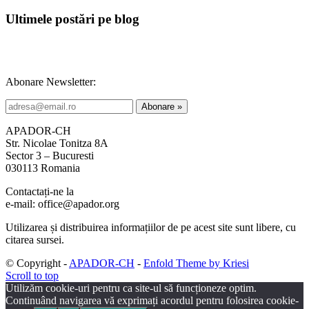
Ultimele postări pe blog
Abonare Newsletter:
APADOR-CH
Str. Nicolae Tonitza 8A
Sector 3 – Bucuresti
030113 Romania
Contactați-ne la
e-mail: office@apador.org
Utilizarea și distribuirea informațiilor de pe acest site sunt libere, cu
citarea sursei.
© Copyright -
APADOR-CH
-
Enfold Theme by Kriesi
Scroll to top
Utilizăm cookie-uri pentru ca site-ul să funcționeze optim.
Continuând navigarea vă exprimați acordul pentru folosirea cookie-