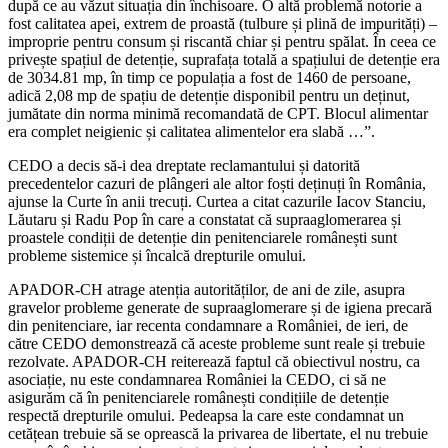
după ce au văzut situația din închisoare. O altă problemă notorie a
fost calitatea apei, extrem de proastă (tulbure și plină de impurități) –
improprie pentru consum și riscantă chiar și pentru spălat. În ceea ce
privește spațiul de detenție, suprafața totală a spațiului de detenție era
de 3034.81 mp, în timp ce populația a fost de 1460 de persoane,
adică 2,08 mp de spațiu de detenție disponibil pentru un deținut,
jumătate din norma minimă recomandată de CPT. Blocul alimentar
era complet neigienic și calitatea alimentelor era slabă …”.
CEDO a decis să-i dea dreptate reclamantului și datorită
precedentelor cazuri de plângeri ale altor foști deținuți în România,
ajunse la Curte în anii trecuți. Curtea a citat cazurile Iacov Stanciu,
Lăutaru și Radu Pop în care a constatat că supraaglomerarea și
proastele condiții de detenție din penitenciarele românești sunt
probleme sistemice și încalcă drepturile omului.
APADOR-CH atrage atenția autorităților, de ani de zile, asupra
gravelor probleme generate de supraaglomerare și de igiena precară
din penitenciare, iar recenta condamnare a României, de ieri, de
către CEDO demonstrează că aceste probleme sunt reale și trebuie
rezolvate. APADOR-CH reiterează faptul că obiectivul nostru, ca
asociație, nu este condamnarea României la CEDO, ci să ne
asigurăm că în penitenciarele românești condițiile de detenție
respectă drepturile omului. Pedeapsa la care este condamnat un
cetățean trebuie să se oprească la privarea de libertate, el nu trebuie