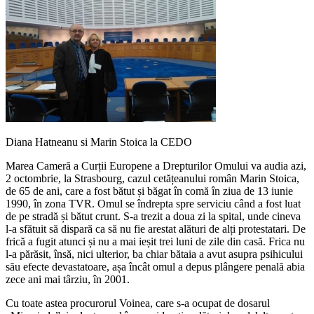
Diana Hatneanu si Marin Stoica la CEDO
Marea Cameră a Curții Europene a Drepturilor Omului va audia azi,
2 octombrie, la Strasbourg, cazul cetățeanului român Marin Stoica,
de 65 de ani, care a fost bătut și băgat în comă în ziua de 13 iunie
1990, în zona TVR. Omul se îndrepta spre serviciu când a fost luat
de pe stradă și bătut crunt. S-a trezit a doua zi la spital, unde cineva
l-a sfătuit să dispară ca să nu fie arestat alături de alți protestatari. De
frică a fugit atunci și nu a mai ieșit trei luni de zile din casă. Frica nu
l-a părăsit, însă, nici ulterior, ba chiar bătaia a avut asupra psihicului
său efecte devastatoare, așa încât omul a depus plângere penală abia
zece ani mai târziu, în 2001.
Cu toate astea procurorul Voinea, care s-a ocupat de dosarul