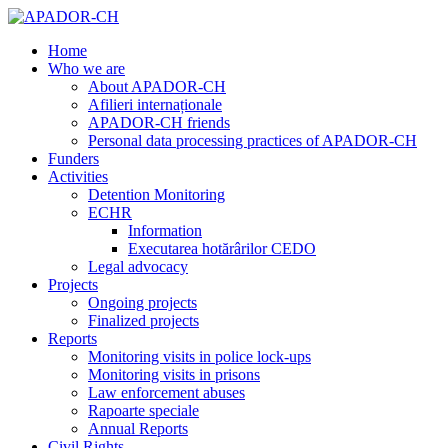
Home
Who we are
About APADOR-CH
Afilieri internaționale
APADOR-CH friends
Personal data processing practices of APADOR-CH
Funders
Activities
Detention Monitoring
ECHR
Information
Executarea hotărârilor CEDO
Legal advocacy
Projects
Ongoing projects
Finalized projects
Reports
Monitoring visits in police lock-ups
Monitoring visits in prisons
Law enforcement abuses
Rapoarte speciale
Annual Reports
Civil Rights