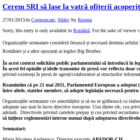
Cerem SRI să lase la vatră ofițerii acoperiț
27/01/2015
/
in
Comunicate
,
Slider
/
by
Rasista
Sorry, this entry is only available in
Română
. For the sake of viewer 
Organizațiile semnatare consideră firească și necesară demisia șefului 
României și a altor opozanți ai legilor Big Brother.
În acest context solicităm public parlamentului să introducă în legi
În acest fel opiniile și ideile transmise de presă vor reflecta doar c
privind existența în presă de agenți/colaboratori ai structurilor inform
Reamintim că pe 21 mai 2011, Parlamentul European a adoptat (cu
între altele, statelor membre, să adopte legislația necesară pentru a
Organizațiile semnatare cer autorităților și să nu se grăbească cu elabo
adoptate sau sunt în lucru directive europene. Una dintre ele, cea privi
adotată. Directivele privind cartelele prepay și cea privind securitatea 
să inițieze reglementări interne numai după adoptarea directivelo
Semnatari:
Maria Nicoleta Andreescu, Director executiv
APADOR-CH