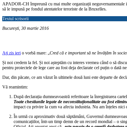
APADOR-CH împreună cu mai multe organizații neguvernamentale i-au sc
să le impună pe fondul atentatelor teroriste de la Bruxelles.
Textul scrisorii
București, 30 martie 2016
Ați zis ieri
o vorbă mare: „
Cred că e important să ne învățăm în socie
Și noi credem la fel. Și noi așteptăm cu interes vremea când o să disc
pentru proiectele de lege care au fost deja declarate cel puțin o dată ne
Dar, din păcate, ce am văzut în ultimele două luni este departe de dec
Vă reamintim:
După declarația dumneavoastră referitoare la înregistrarea cartel
Toate chestiunile legate de neconstituționalitate au fost elimin
impact cu privire la cum va afecta industria. Nu am înțeles nici 
În urmă cu aproximativ două săptămâni, Guvernul dumneavoastră
comunicațiilor, într-un timp demn de un record mondial – o singură
Oficial. Ați anunțat apoi că „
este nevoie de o amplă dezbatere 