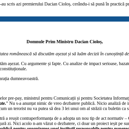
ris azi premierului Dacian Cioloș, cerându-i să pună în practică prom
Domnule Prim Ministru Dacian Cioloș,
tatea românească să discutăm așezat și să luăm decizii în cunoștință d
utăm așezat. Cu argumente și fapte. Cu analize de impact serioase, bazat
constituționale.
larația dumneavoastră.
elor pre-pay, ministrul pentru Comunicații și pentru Societatea Informați
ate.
” Nu s-a anunțat nimic de vreo dezbatere publică. Nicio analiză de 
cum un terorist nu va putea să dea 3 lei unui om al străzii cu buletin ca 
 a reușit contraperformanța de a adopta un nou tip de act normativ – 
 zi. Nici acolo n-am văzut o dezbatere, ci doar un proiect ieșit pe surse,
publică pentru organizarea unei instituții responsabile pentru punerea