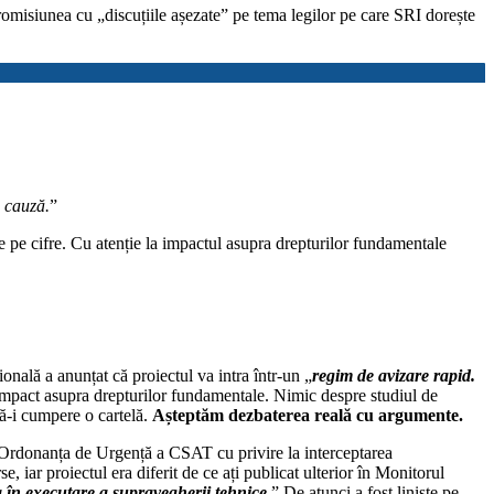
isiunea cu „discuțiile așezate” pe tema legilor pe care SRI dorește
e cauză.
”
e pe cifre. Cu atenție la impactul asupra drepturilor fundamentale
onală a anunțat că proiectul va intra într-un „
regim de avizare rapid.
impact asupra drepturilor fundamentale. Nimic despre studiul de
să-i cumpere o cartelă.
Așteptăm dezbaterea reală cu argumente.
Ordonanța de Urgență a CSAT cu privire la interceptarea
 iar proiectul era diferit de ce ați publicat ulterior în Monitorul
 în executare a supravegherii tehnice.
” De atunci a fost liniște pe