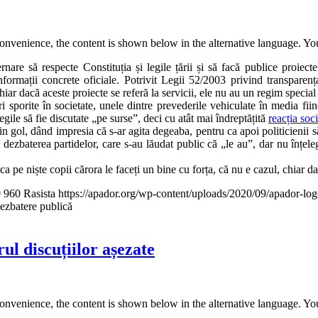
convenience, the content is shown below in the alternative language. You
e să respecte Constituția și legile țării și să facă publice proiectele
informații concrete oficiale. Potrivit Legii 52/2003 privind transparenț
hiar dacă aceste proiecte se referă la servicii, ele nu au un regim special 
sporite în societate, unele dintre prevederile vehiculate în media fiind
gile să fie discutate „pe surse”, deci cu atât mai îndreptățită
reacția soci
zin gol, dând impresia că s-ar agita degeaba, pentru ca apoi politicienii 
în dezbaterea partidelor, care s-au lăudat public că „le au”, dar nu înțel
ca pe niște copii cărora le faceți un bine cu forța, că nu e cazul, chiar da
0
960
Rasista
https://apador.org/wp-content/uploads/2020/09/apador-l
dezbatere publică
l discuțiilor așezate
convenience, the content is shown below in the alternative language. You