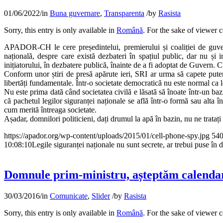
01/06/2022
/
in
Buna guvernare
,
Transparenta
/
by
Rasista
Sorry, this entry is only available in
Română
. For the sake of viewer 
APADOR-CH le cere președintelui, premierului și coaliției de guvernar
națională, despre care există dezbateri în spațiul public, dar nu și 
inițiatorului, în dezbatere publică, înainte de a fi adoptat de Guvern. C
Conform unor știri de presă apărute ieri, SRI ar urma să capete puteri 
libertăți fundamentale. Într-o societate democratică nu este normal ca le
Nu este prima dată când societatea civilă e lăsată să înoate într-un ba
că pachetul legilor siguranței naționale se află într-o formă sau alta 
cum merită întreaga societate.
Așadar, domnilori politicieni, dați drumul la apă în bazin, nu ne tratați 
https://apador.org/wp-content/uploads/2015/01/cell-phone-spy.jpg
54
10:08:10
Legile siguranței naționale nu sunt secrete, ar trebui puse în 
Domnule prim-ministru, așteptăm calendaru
30/03/2016
/
in
Comunicate
,
Slider
/
by
Rasista
Sorry, this entry is only available in
Română
. For the sake of viewer 