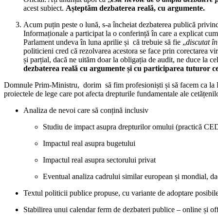
acest subiect.
Așteptăm dezbaterea reală, cu argumente.
Acum puțin peste o lună, s-a încheiat dezbaterea publică privind 
Informaționale a participat la o conferință în care a explicat c
Parlament undeva în luna aprilie și că trebuie să fie „
discutat î
politicieni cred că rezolvarea acestora se face prin corectarea vi
și parțial, dacă ne uităm doar la obligația de audit, ne duce la 
dezbaterea reală cu argumente și cu participarea tuturor cel
Domnule Prim-Ministru, dorim să fim profesioniști și să facem ca la Br
proiectele de lege care pot afecta drepturile fundamentale ale cetățe
Analiza de nevoi care să conțină inclusiv
Studiu de impact asupra drepturilor omului (practică CEDO
Impactul real asupra bugetului
Impactul real asupra sectorului privat
Eventual analiza cadrului similar european și mondial, da
Textul politicii publice propuse, cu variante de adoptare posibile 
Stabilirea unui calendar ferm de dezbateri publice – online și off