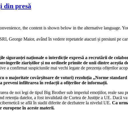
i din presă
convenience, the content is shown below in the alternative language. You
SRI, George Maior, având în vedere repetatele atacuri și presiuni pe care
le siguranței naționale o interdicție expresă a recrutării de colabor
onvingerile ziariștilor și nu ordinele primite de unii dintre aceștia de
ative a confirmat suspiciunile mai vechi legate de prezența ofițerilor aco
 o majoritate covârșitoare de voturi) rezoluția „Norme standard 
 preveni infiltrarea în redacții a ofițerilor de informații.
rarea de noi legi de tipul Big Brother sub imperiul emoțiilor, reale sau pr
nd retenția datelor, a fost invalidată de Curtea de Justiție a UE. Dacă va 
cibernetică se află în stadii diferite de dezbatere la nivelul UE.
Ca urmar
r europene în aceste materii.