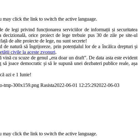
 may click the link to switch the active language.
 de legi privind funcționarea serviciilor de informații și securitatea
a decizională, orice proiect de lege trebuie pus 30 de zile pe site-ul
față de alte proiecte de lege, nu sunt secrete!
 de natură să îngrijoreze, prin potențialul lor de a încălca drepturi și
etății civile la aceste zvonuri
.
să vină cu scuze de genul „era doar un draft”. De data asta este evident
eg să joace democratic și să le supună unei dezbateri publice reale, așa
că azi e 1 Iunie!
ogo-tmp-300x159.png
Rasista
2022-06-01 12:25:29
2022-06-03
 may click the link to switch the active language.