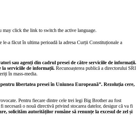
 may click the link to switch the active language.
 le-a făcut în ultima perioadă la adresa Curții Constituționale a
atori sau agenți din cadrul presei de către serviciile de informații.
 la serviciile de informații.
Recunoașterea publică a directorului SRI
periți în mass-media.
pentru libertatea presei în Uniunea Europeană”. Rezoluția cere,
ovocate. Pentru fiecare dintre cele trei legi Big Brother au fost
fi necesară o nouă directivă privind stocarea datelor, desigur că va fi
e, solicităm autorităților române să renunțe la excesul de zel și