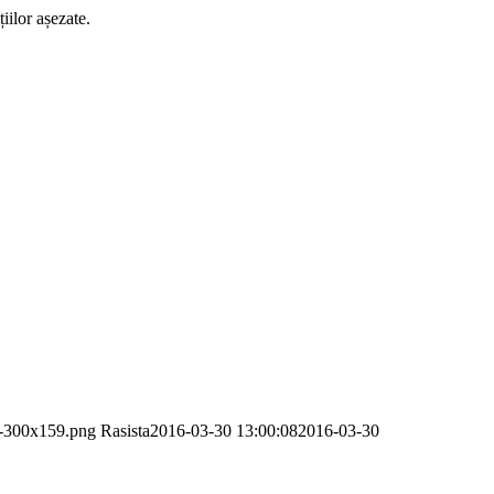
ilor așezate.
p-300x159.png
Rasista
2016-03-30 13:00:08
2016-03-30