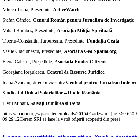
Mircea Toma, Președinte,
ActiveWatch
Ștefan Cândea,
Centrul Român pentru Jurnalism de Investigație
Mihail Bumbeș, Președinte,
Asociația Miliția Spirituală
Tiberiu-Constantin Turbureanu, Președinte,
Fundația Ceata
Vasile Crăciunescu, Președinte,
Asociatia Geo-Spatial.org
Elena Calistru, Președinte,
Asociația Funky Citizens
Georgiana Iorgulescu,
Centrul de Resurse Juridice
Ioana Avădani, director executiv
Centrul pentru Jurnalism Indepe
Sindicatul Unit al Salariaților – Radio România
Liviu Mihaiu
, Salvați Dunărea și Delta
https://apador.org/wp-content/uploads/2015/01/adevarul.jpg
360
650
09:29:12
Cerem SRI să lase la vatră ofițerii acoperiți din presă