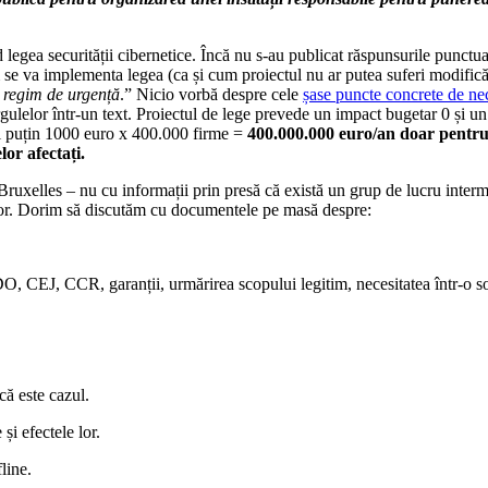
legea securității cibernetice. Încă nu s-au publicat răspunsurile punctua
um se va implementa legea (ca și cum proiectul nu ar putea suferi modific
n regim de urgență
.” Nicio vorbă despre cele
șase puncte concrete de nec
rgulelor într-un text. Proiectul de lege prevede un impact bugetar 0 și un
cel puțin 1000 euro x 400.000 firme =
400.000.000 euro/an doar pentru 
or afectați.
uxelles – nu cu informații prin presă că există un grup de lucru interm
nilor. Dorim să discutăm cu documentele pe masă despre:
, CEJ, CCR, garanții, urmărirea scopului legitim, necesitatea într-o so
că este cazul.
și efectele lor.
line.