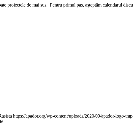
e proiectele de mai sus. Pentru primul pas, așteptăm calendarul discuți
Rasista
https://apador.org/wp-content/uploads/2020/09/apador-logo-tm
te