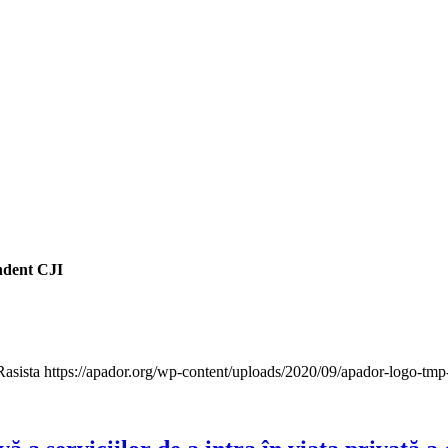
ndent CJI
Rasista
https://apador.org/wp-content/uploads/2020/09/apador-logo-tm