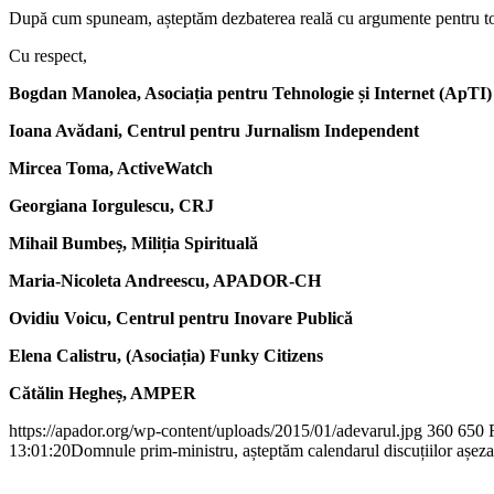
După cum spuneam, așteptăm dezbaterea reală cu argumente pentru toat
Cu respect,
Bogdan Manolea, Asociația pentru Tehnologie și Internet (ApTI)
Ioana Avădani, Centrul pentru Jurnalism Independent
Mircea Toma, ActiveWatch
Georgiana Iorgulescu, CRJ
Mihail Bumbeș, Miliția Spirituală
Maria-Nicoleta Andreescu, APADOR-CH
Ovidiu Voicu, Centrul pentru Inovare Publică
Elena Calistru, (Asociația) Funky Citizens
Cătălin Hegheș, AMPER
https://apador.org/wp-content/uploads/2015/01/adevarul.jpg
360
650
13:01:20
Domnule prim-ministru, așteptăm calendarul discuțiilor așeza