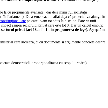
le la cu propunerile avansate, dar deja ministrul societății
ări în Parlament). De asemenea, am aflat deja că proiectul va ajunge în
onstituționalitate
pe care le-am tot adus în discuție. Pare ca unii
 impact asupra sectorului privat care este tot 0. Dar un calcul empiric
sectorul privat (art 18. alin 1 din propunerea de lege). Așteptăm
inisterial care lucrează, ci cu documente și argumente concrete despre
cietate democratică, proporționalitatea cu scopul urmărit)