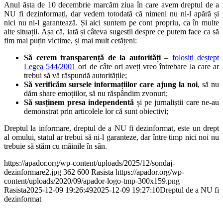
Anul ăsta de 10 decembrie marcăm ziua în care avem dreptul de a
NU fi dezinformați, dar vedem totodată că nimeni nu ni-l apără și
nici nu ni-l garantează. Și aici suntem pe cont propriu, ca în multe
alte situații. Așa că, iată și câteva sugestii despre ce putem face ca să
fim mai puțin victime, și mai mult cetățeni:
Să cerem transparență de la autorități
–
folosiți deștept
Legea 544/2001
ori de câte ori aveți vreo întrebare la care ar
trebui să vă răspundă autoritățile;
Să verificăm sursele informațiilor care ajung la noi
, să nu
dăm share emoțiilor, să nu răspândim zvonuri;
Să susținem presa independentă
și pe jurnaliștii care ne-au
demonstrat prin articolele lor că sunt obiectivi;
Dreptul la informare, dreptul de a NU fi dezinformat, este un drept
al omului, statul ar trebui să ni-l garanteze, dar între timp nici noi nu
trebuie să stăm cu mâinile în sân.
https://apador.org/wp-content/uploads/2025/12/sondaj-
dezinformare2.jpg
362
600
Rasista
https://apador.org/wp-
content/uploads/2020/09/apador-logo-tmp-300x159.png
Rasista
2025-12-09 19:26:49
2025-12-09 19:27:10
Dreptul de a NU fi
dezinformat