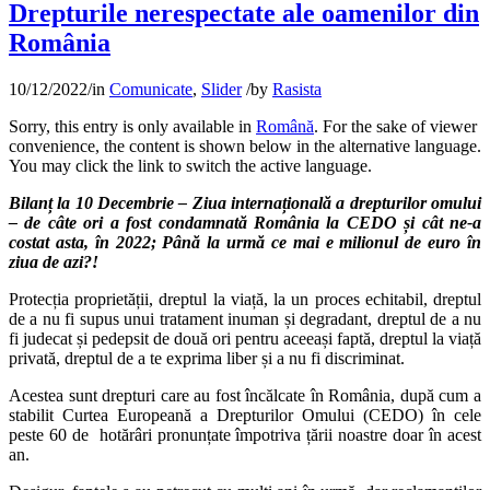
Drepturile nerespectate ale oamenilor din
România
10/12/2022
/
in
Comunicate
,
Slider
/
by
Rasista
Sorry, this entry is only available in
Română
. For the sake of viewer
convenience, the content is shown below in the alternative language.
You may click the link to switch the active language.
Bilanț la 10 Decembrie – Ziua internațională a drepturilor omului
– de câte ori a fost condamnată România la CEDO și cât ne-a
costat asta, în 2022;
Până la urmă ce mai e milionul de euro în
ziua de azi?!
Protecția proprietății, dreptul la viață, la un proces echitabil, dreptul
de a nu fi supus unui tratament inuman și degradant, dreptul de a nu
fi judecat și pedepsit de două ori pentru aceeași faptă, dreptul la viață
privată, dreptul de a te exprima liber și a nu fi discriminat.
Acestea sunt drepturi care au fost încălcate în România, după cum a
stabilit Curtea Europeană a Drepturilor Omului (CEDO) în cele
peste 60 de hotărâri pronunțate împotriva țării noastre doar în acest
an.