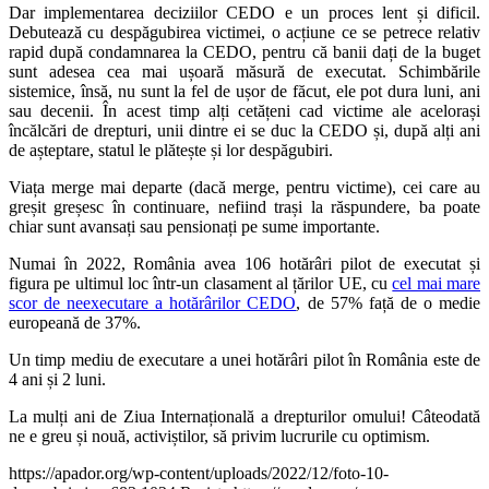
Dar implementarea deciziilor CEDO e un proces lent și dificil.
Debutează cu despăgubirea victimei, o acțiune ce se petrece relativ
rapid după condamnarea la CEDO, pentru că banii dați de la buget
sunt adesea cea mai ușoară măsură de executat. Schimbările
sistemice, însă, nu sunt la fel de ușor de făcut, ele pot dura luni, ani
sau decenii. În acest timp alți cetățeni cad victime ale acelorași
încălcări de drepturi, unii dintre ei se duc la CEDO și, după alți ani
de așteptare, statul le plătește și lor despăgubiri.
Viața merge mai departe (dacă merge, pentru victime), cei care au
greșit greșesc în continuare, nefiind trași la răspundere, ba poate
chiar sunt avansați sau pensionați pe sume importante.
Numai în 2022, România avea 106 hotărâri pilot de executat și
figura pe ultimul loc într-un clasament al țărilor UE, cu
cel mai mare
scor de neexecutare a hotărârilor CEDO
, de 57% față de o medie
europeană de 37%.
Un timp mediu de executare a unei hotărâri pilot în România este de
4 ani și 2 luni.
La mulți ani de Ziua Internațională a drepturilor omului! Câteodată
ne e greu și nouă, activiștilor, să privim lucrurile cu optimism.
https://apador.org/wp-content/uploads/2022/12/foto-10-