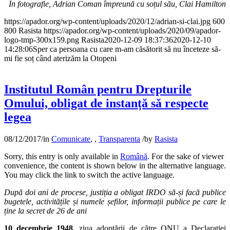
În fotografie, Adrian Coman împreună cu soțul său, Clai Hamilton
https://apador.org/wp-content/uploads/2020/12/adrian-si-clai.jpg
600
800
Rasista
https://apador.org/wp-content/uploads/2020/09/apador-
logo-tmp-300x159.png
Rasista
2020-12-09 18:37:36
2020-12-10
14:28:06
Sper ca persoana cu care m-am căsătorit să nu înceteze să-
mi fie soț când aterizăm la Otopeni
Institutul Român pentru Drepturile
Omului, obligat de instanță să respecte
legea
08/12/2017
/
in
Comunicate
,
,
Transparenta
/
by
Rasista
Sorry, this entry is only available in
Română
. For the sake of viewer
convenience, the content is shown below in the alternative language.
You may click the link to switch the active language.
După doi ani de procese, justiția a obligat IRDO să-și facă publice
bugetele, activitățile și numele șefilor, informații publice pe care le
ține la secret de 26 de ani
10 decembrie 1948
, ziua adoptării de către ONU a Declarației