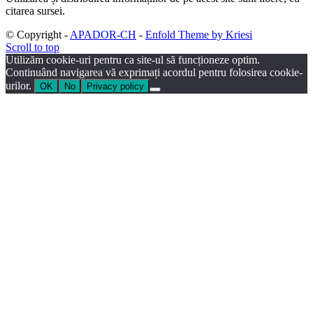
citarea sursei.
© Copyright -
APADOR-CH
-
Enfold Theme by Kriesi
Scroll to top
Utilizăm cookie-uri pentru ca site-ul să funcționeze optim.
Continuând navigarea vă exprimați acordul pentru folosirea cookie-
urilor.
OK
No
Privacy policy