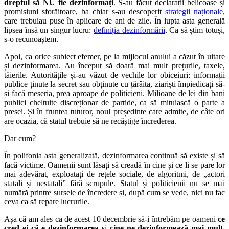
dreptul să NU fie dezinformați
. S-au făcut declarații belicoase și
promisiuni sforăitoare, ba chiar s-au descoperit
strategii naționale,
care trebuiau puse în aplicare de ani de zile. În lupta asta generală
lipsea însă un singur lucru:
definiția dezinformării
. Ca să știm totuși,
s-o recunoaștem.
Apoi, ca orice subiect efemer, pe la mijlocul anului a căzut în uitare
și dezinformarea. Au început să doară mai mult prețurile, taxele,
tăierile. Autoritățile și-au văzut de vechile lor obiceiuri: informații
publice ținute la secret sau obținute cu țârâita, ziariști împiedicați să-
și facă meseria, prea aproape de politicieni. Milioane de lei din bani
publici cheltuite discreționar de partide, ca să mituiască o parte a
presei. Și în fruntea tuturor, noul președinte care admite, de câte ori
are ocazia, că statul trebuie să ne recâștige încrederea.
Dar cum?
În polifonia asta generalizată, dezinformarea continuă să existe și să
facă victime. Oamenii sunt lăsați să creadă în cine și ce li se pare lor
mai adevărat, exploatați de rețele sociale, de algoritmi, de „actori
statali și nestatali” fără scrupule. Statul și politicienii nu se mai
numără printre sursele de încredere și, după cum se vede, nici nu fac
ceva ca să repare lucrurile.
Așa că am ales ca de acest 10 decembrie să-i întrebăm pe oameni
ce
cred ei că e dezinformarea
și
cine ne dezinformează mai mult
.