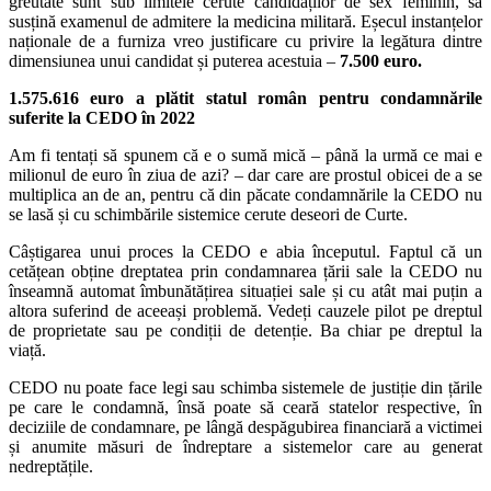
greutate sunt sub limitele cerute candidaților de sex feminin, să
susțină examenul de admitere la medicina militară. Eșecul instanțelor
naționale de a furniza vreo justificare cu privire la legătura dintre
dimensiunea unui candidat și puterea acestuia –
7.500 euro.
1.575.616 euro a plătit statul român pentru condamnările
suferite la CEDO în 2022
Am fi tentați să spunem că e o sumă mică – până la urmă ce mai e
milionul de euro în ziua de azi? – dar care are prostul obicei de a se
multiplica an de an, pentru că din păcate condamnările la CEDO nu
se lasă și cu schimbările sistemice cerute deseori de Curte.
Câștigarea unui proces la CEDO e abia începutul. Faptul că un
cetățean obține dreptatea prin condamnarea țării sale la CEDO nu
înseamnă automat îmbunătățirea situației sale și cu atât mai puțin a
altora suferind de aceeași problemă. Vedeți cauzele pilot pe dreptul
de proprietate sau pe condiții de detenție. Ba chiar pe dreptul la
viață.
CEDO nu poate face legi sau schimba sistemele de justiție din țările
pe care le condamnă, însă poate să ceară statelor respective, în
deciziile de condamnare, pe lângă despăgubirea financiară a victimei
și anumite măsuri de îndreptare a sistemelor care au generat
nedreptățile.