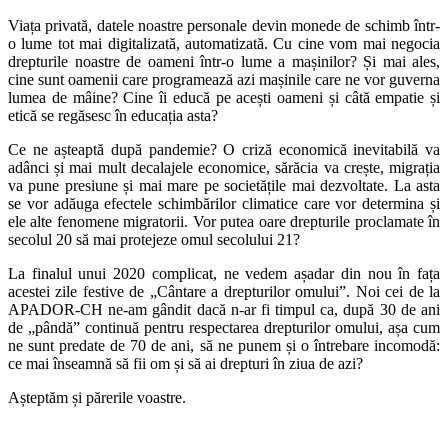
Viața privată, datele noastre personale devin monede de schimb într-
o lume tot mai digitalizată, automatizată. Cu cine vom mai negocia
drepturile noastre de oameni într-o lume a mașinilor? Și mai ales,
cine sunt oamenii care programează azi mașinile care ne vor guverna
lumea de mâine? Cine îi educă pe acești oameni și câtă empatie și
etică se regăsesc în educația asta?
Ce ne așteaptă după pandemie? O criză economică inevitabilă va
adânci și mai mult decalajele economice, sărăcia va crește, migrația
va pune presiune și mai mare pe societățile mai dezvoltate. La asta
se vor adăuga efectele schimbărilor climatice care vor determina și
ele alte fenomene migratorii. Vor putea oare drepturile proclamate în
secolul 20 să mai protejeze omul secolului 21?
La finalul unui 2020 complicat, ne vedem așadar din nou în fața
acestei zile festive de „Cântare a drepturilor omului”. Noi cei de la
APADOR-CH ne-am gândit dacă n-ar fi timpul ca, după 30 de ani
de „pândă” continuă pentru respectarea drepturilor omului, așa cum
ne sunt predate de 70 de ani, să ne punem și o întrebare incomodă:
ce mai înseamnă să fii om și să ai drepturi în ziua de azi?
Așteptăm și părerile voastre.