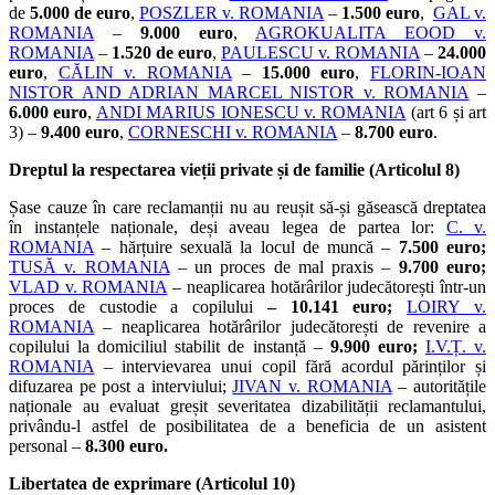
de
5.000 de euro
,
POSZLER v. ROMANIA
–
1.500 euro
,
GAL v.
ROMANIA
–
9.000 euro
,
AGROKUALITA EOOD v.
ROMANIA
–
1.520 de euro
,
PAULESCU v. ROMANIA
–
24.000
euro
,
CĂLIN v. ROMANIA
–
15.000 euro
,
FLORIN-IOAN
NISTOR AND ADRIAN MARCEL NISTOR v. ROMANIA
–
6.000 euro
,
ANDI MARIUS IONESCU v. ROMANIA
(art 6 și art
3) –
9.400 euro
,
CORNESCHI v. ROMANIA
–
8.700 euro
.
Dreptul la respectarea vieții private și de familie (Articolul 8)
Șase cauze în care reclamanții nu au reușit să-și găsească dreptatea
în instanțele naționale, deși aveau legea de partea lor:
C. v.
ROMANIA
– hărțuire sexuală la locul de muncă –
7.500 euro;
TUSĂ v. ROMANIA
– un proces de mal praxis –
9.700 euro;
VLAD v. ROMANIA
– neaplicarea hotărârilor judecătorești într-un
proces de custodie a copilului
– 10.141 euro;
LOIRY v.
ROMANIA
– neaplicarea hotărârilor judecătorești de revenire a
copilului la domiciliul stabilit de instanță –
9.900 euro;
I.V.Ț. v.
ROMANIA
– intervievarea unui copil fără acordul părinților și
difuzarea pe post a interviului;
JIVAN v. ROMANIA
– autoritățile
naționale au evaluat greșit severitatea dizabilității reclamantului,
privându-l astfel de posibilitatea de a beneficia de un asistent
personal –
8.300 euro.
Libertatea de exprimare (Articolul 10)