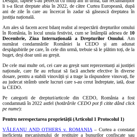
Desigur, faptele s-au petrecut cu mulți ani în urmă, dar reclamanților
li s-a făcut dreptate abia în 2022, de către Curtea Europeană, după
ani de zile în care au încercat în zadar să găsească dreptatea în
justiția națională.
Am ales să facem acest bilanț realist al respectării drepturilor omului
în România, în locul unuia festivist, cum se întâmplă adesea de
10
Decembrie, Ziua Internațională a Drepturilor Omului
. Am
numărat condamnările României la CEDO și am adunat
despăgubirile pe care, în cele din urmă, trebuie să le plătim toți, de la
buget, deși doar unii au greșit.
De cele mai multe ori, cei care au greșit sunt reprezentanți ai justiției
naționale, care fie au refuzat să facă anchete efective în diverse
dosare, pentru a stabili vinovății și a trage la răspundere vinovați, fie
au judecat strâmb unele lucruri care s-au cerut îndreptate, iată, doar
la CEDO.
Pe categorii de drepturi/articole din CEDO, România a fost
condamnată în 2022 astfel (
hotărârile CEDO pot fi citite dând click
pe nume
):
Pentru nerespectarea proprietății (Articolul 1 Protocolul 1)
VĂLEANU AND OTHERS v. ROMANIA
– Curtea a constatat
ineficiența mecanismului de restituire a bunurilor confiscate sau