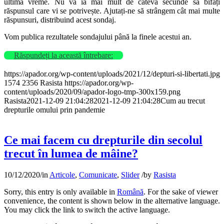
ultima vreme. Nu vă ia mai mult de câteva secunde să bifați
răspunsul care vi se potrivește. Ajutați-ne să strângem cât mai multe
răspunsuri, distribuind acest sondaj.
Vom publica rezultatele sondajului până la finele acestui an.
Răspundeți la această întrebare:
https://apador.org/wp-content/uploads/2021/12/depturi-si-libertati.jpg
1574
2356
Rasista
https://apador.org/wp-
content/uploads/2020/09/apador-logo-tmp-300x159.png
Rasista
2021-12-09 21:04:28
2021-12-09 21:04:28
Cum au trecut
drepturile omului prin pandemie
Ce mai facem cu drepturile din secolul
trecut în lumea de mâine?
10/12/2020
/
in
Articole
,
Comunicate
,
Slider
/
by
Rasista
Sorry, this entry is only available in
Română
. For the sake of viewer
convenience, the content is shown below in the alternative language.
You may click the link to switch the active language.