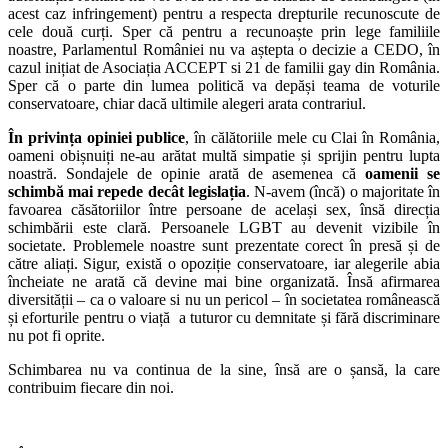
acest caz infringement) pentru a respecta drepturile recunoscute de
cele două curți. Sper că pentru a recunoaște prin lege familiile
noastre, Parlamentul României nu va aștepta o decizie a CEDO, în
cazul inițiat de Asociația ACCEPT si 21 de familii gay din România.
Sper că o parte din lumea politică va depăși teama de voturile
conservatoare, chiar dacă ultimile alegeri arata contrariul.
În privința opiniei publice
, în călătoriile mele cu Clai în România,
oameni obișnuiți ne-au arătat multă simpatie și sprijin pentru lupta
noastră. Sondajele de opinie arată de asemenea că
oamenii se
schimbă mai repede decât legislația
. N-avem (încă) o majoritate în
favoarea căsătoriilor între persoane de același sex, însă direcția
schimbării este clară. Persoanele LGBT au devenit vizibile în
societate. Problemele noastre sunt prezentate corect în presă și de
către aliați. Sigur, există o opoziție conservatoare, iar alegerile abia
încheiate ne arată că devine mai bine organizată. Însă afirmarea
diversității – ca o valoare si nu un pericol – în societatea românească
și eforturile pentru o viață a tuturor cu demnitate și fără discriminare
nu pot fi oprite.
Schimbarea nu va continua de la sine, însă are o șansă, la care
contribuim fiecare din noi.