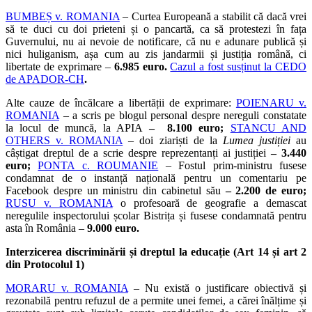
BUMBEȘ v. ROMANIA
– Curtea Europeană a stabilit că dacă vrei
să te duci cu doi prieteni și o pancartă, ca să protestezi în fața
Guvernului, nu ai nevoie de notificare, că nu e adunare publică și
nici huliganism, așa cum au zis jandarmii și justiția română, ci
libertate de exprimare –
6.985 euro.
Cazul a fost susținut la CEDO
de APADOR-CH
.
Alte cauze de încălcare a libertății de exprimare:
POIENARU v.
ROMANIA
– a scris pe blogul personal despre nereguli constatate
la locul de muncă, la APIA
– 8.100 euro;
STANCU AND
OTHERS v. ROMANIA
– doi ziariști de la
Lumea justiției
au
câștigat dreptul de a scrie despre reprezentanți ai justiției
– 3.440
euro;
PONTA c. ROUMANIE
– Fostul prim-ministru fusese
condamnat de o instanță națională pentru un comentariu pe
Facebook despre un ministru din cabinetul său
– 2.200 de euro;
RUSU v. ROMANIA
o profesoară de geografie a demascat
neregulile inspectorului școlar Bistrița și fusese condamnată pentru
asta în România –
9.000 euro.
Interzicerea discriminării și dreptul la educație (Art 14 și art 2
din Protocolul 1)
MORARU v. ROMANIA
– Nu există o justificare obiectivă și
rezonabilă pentru refuzul de a permite unei femei, a cărei înălțime și