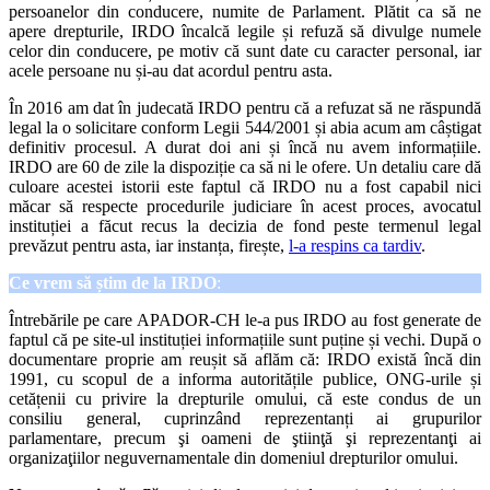
persoanelor din conducere, numite de Parlament. Plătit ca să ne
apere drepturile, IRDO încalcă legile și refuză să divulge numele
celor din conducere, pe motiv că sunt date cu caracter personal, iar
acele persoane nu și-au dat acordul pentru asta.
În 2016 am dat în judecată IRDO pentru că a refuzat să ne răspundă
legal la o solicitare conform Legii 544/2001 și abia acum am câștigat
definitiv procesul. A durat doi ani și încă nu avem informațiile.
IRDO are 60 de zile la dispoziție ca să ni le ofere. Un detaliu care dă
culoare acestei istorii este faptul că IRDO nu a fost capabil nici
măcar să respecte procedurile judiciare în acest proces, avocatul
instituției a făcut recus la decizia de fond peste termenul legal
prevăzut pentru asta, iar instanța, firește,
l-a respins ca tardiv
.
Ce vrem să știm de la IRDO
:
Întrebările pe care APADOR-CH le-a pus IRDO au fost generate de
faptul că pe site-ul instituției informațiile sunt puține și vechi. După o
documentare proprie am reușit să aflăm că: IRDO există încă din
1991, cu scopul de a informa autoritățile publice, ONG-urile și
cetățenii cu privire la drepturile omului, că este condus de un
consiliu general, cuprinzând reprezentanți ai grupurilor
parlamentare, precum şi oameni de ştiinţă şi reprezentanţi ai
organizaţiilor neguvernamentale din domeniul drepturilor omului.