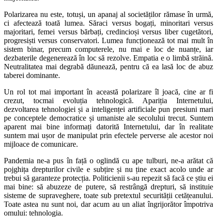
Polarizarea nu este, totuși, un apanaj al societăților rămase în urmă,
ci afectează toată lumea. Săraci versus bogați, minoritari versus
majoritari, femei versus bărbați, credincioși versus liber cugetători,
progresiști versus conservatori. Lumea funcționează tot mai mult în
sistem binar, precum computerele, nu mai e loc de nuanțe, iar
dezbaterile degenerează în loc să rezolve. Empatia e o limbă străină.
Neutralitatea mai degrabă dăunează, pentru că ea lasă loc de abuz
taberei dominante.
Un rol tot mai important în această polarizare îl joacă, cine ar fi
crezut, tocmai evoluția tehnologică. Apariția Internetului,
dezvoltarea tehnologiei și a inteligenței artificiale pun presiuni mari
pe conceptele democratice și umaniste ale secolului trecut. Suntem
aparent mai bine informați datorită Internetului, dar în realitate
suntem mai ușor de manipulat prin efectele perverse ale acestor noi
mijloace de comunicare.
Pandemia ne-a pus în față o oglindă cu ape tulburi, ne-a arătat că
pojghița drepturilor civile e subțire și nu ține exact acolo unde ar
trebui să garanteze protecția. Politicienii s-au repezit să facă ce știu ei
mai bine: să abuzeze de putere, să restrângă drepturi, să instituie
sisteme de supraveghere, toate sub pretextul securității cetățeanului.
Toate astea nu sunt noi, dar acum au un aliat îngrijorător împotriva
omului: tehnologia.