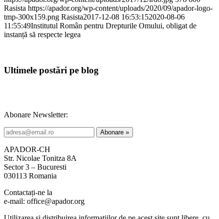
Rasista
https://apador.org/wp-content/uploads/2020/09/apador-logo-
tmp-300x159.png
Rasista
2017-12-08 16:53:15
2020-08-06
11:55:49
Institutul Român pentru Drepturile Omului, obligat de
instanță să respecte legea
Ultimele postări pe blog
Abonare Newsletter:
APADOR-CH
Str. Nicolae Tonitza 8A
Sector 3 – Bucuresti
030113 Romania
Contactați-ne la
e-mail: office@apador.org
Utilizarea și distribuirea informațiilor de pe acest site sunt libere, cu