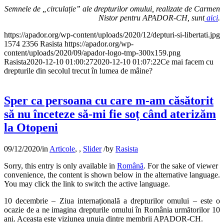
Semnele de „circulație” ale drepturilor omului, realizate de Carmen
Nistor pentru APADOR-CH, sunt
aici
.
https://apador.org/wp-content/uploads/2020/12/depturi-si-libertati.jpg
1574
2356
Rasista
https://apador.org/wp-
content/uploads/2020/09/apador-logo-tmp-300x159.png
Rasista
2020-12-10 01:00:27
2020-12-10 01:07:22
Ce mai facem cu
drepturile din secolul trecut în lumea de mâine?
Sper ca persoana cu care m-am căsătorit
să nu înceteze să-mi fie soț când aterizăm
la Otopeni
09/12/2020
/
in
Articole
,
,
Slider
/
by
Rasista
Sorry, this entry is only available in
Română
. For the sake of viewer
convenience, the content is shown below in the alternative language.
You may click the link to switch the active language.
10 decembrie – Ziua internațională a drepturilor omului – este o
ocazie de a ne imagina drepturile omului în România următorilor 10
ani. Aceasta este viziunea unuia dintre membrii APADOR-CH.