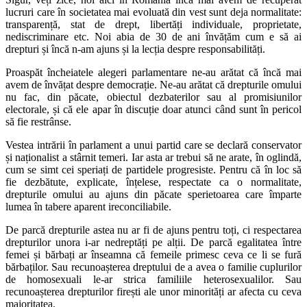
lucruri care în societatea mai evoluată din vest sunt deja normalitate:
transparență, stat de drept, libertăți individuale, proprietate,
nediscriminare etc. Noi abia de 30 de ani învățăm cum e să ai
drepturi și încă n-am ajuns și la lecția despre responsabilități.
Proaspăt încheiatele alegeri parlamentare ne-au arătat că încă mai
avem de învățat despre democrație. Ne-au arătat că drepturile omului
nu fac, din păcate, obiectul dezbaterilor sau al promisiunilor
electorale, și că ele apar în discuție doar atunci când sunt în pericol
să fie restrânse.
Vestea intrării în parlament a unui partid care se declară conservator
și naționalist a stârnit temeri. Iar asta ar trebui să ne arate, în oglindă,
cum se simt cei speriați de partidele progresiste. Pentru că în loc să
fie dezbătute, explicate, înțelese, respectate ca o normalitate,
drepturile omului au ajuns din păcate sperietoarea care împarte
lumea în tabere aparent ireconciliabile.
De parcă drepturile astea nu ar fi de ajuns pentru toți, ci respectarea
drepturilor unora i-ar nedreptăți pe alții. De parcă egalitatea între
femei și bărbați ar înseamna că femeile primesc ceva ce li se fură
bărbaților. Sau recunoașterea dreptului de a avea o familie cuplurilor
de homosexuali le-ar strica familiile heterosexualilor. Sau
recunoașterea drepturilor firești ale unor minorități ar afecta cu ceva
majoritatea.