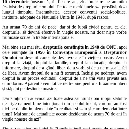
10 decembrie
înseamnă, în fiecare an, ziua în care ne amintim
festivist de drepturile omului. Pe toate meridianele s-a proslăvit de-a
lungul timpului însemnătatea acestor convenții social-politice,
instituite, adoptate de Națiunile Unite în 1948, după război.
Au urmat 70 de ani de pace, dar și de luptă civică pentru ca ele,
drepturile, să devină efective în viețile noastre, nu doar niște vorbe
frumoase scrise în tratate internaționale.
Mai bine sau mai rău,
drepturile consfințite în 1948 de ONU
, apoi
cele enunțate
în 1950 în Convenția Europeană a Drepturilor
Omului
au devenit concepte des invocate în viețile noastre. Avem
dreptul la viață, dreptul la familie, dreptul la educație, dreptul la
informare, dreptul de a gândi liber, de a vorbi și de a ne mișca la fel
de liber. Avem dreptul de a nu fi torturați, închiși pe nedrept, avem
dreptul la un proces echitabil, dreptul de a ne trăi viața privată așa
cum dorim. Aparent avem tot ce ne trebuie pentru a fi oameni liberi
și stăpâni pe destinele noastre.
Dar simțim cu adevărat azi toate astea sau sunt doar utopii stabilite
de niște oameni bine intenționați din secolul trecut, care nu au fost
nici pe deplin implementate în realitate și s-au și cam demodat între
timp? Mai sunt de actualitate aceste deziderate de acum 70 de ani în
viețile noastre de azi?
Sigur, veți zice, noi aici în România încă mai avem de recuperat