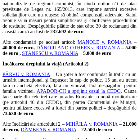
naționalizate de regimul comunist, în ciuda noilor căi de atac
prevăzute de Legea nr. 165/2013, care impune sarcini excesive
solicitanților care nu reușesc să obțină compensații adecvate. Statul
trebuie să ia măsuri pentru simplificarea și clarificarea procedurilor
de restituire. Despăgubirile plătite de stat către 30 de reclamanți din
această cauză au fost de
232.692 de euro
.
Alte condamnări pe același articol:
MANOLE v. ROMANIA
–
40.000 de euro,
DĂNOIU AND OTHERS v. ROMANIA
–
5.000
de euro ,
STĂNESCU v. ROMANIA
–
5.000 de euro
Încălcarea dreptului la viață (Articolul 2)
PÂRVU v. ROMANIA
–
Un șofer a fost confundat în trafic cu un
urmărit internațional, și împușcat în cap de poliție. 15 ani au trecut
fără o anchetă efectivă, fără un vinovat, fără despăgubiri pentru
familia victimei.
APADOR-CH a sprijinit cazul la CEDO
. Cauza
face parte din cele trei care au adus României o nouă monitorizare
(pe articolul 46 din CEDO), din partea Comitetului de Miniștri,
pentru utilizare excesivă a forței din partea poliției – despăgubiri de
73.630 de euro
.
Alte încălcări ale articolului 2 –
MIHĂILĂ v. ROMANIA
–
21.000
de euro,
DÂMBEAN v. ROMANIA
–
22.500 de euro