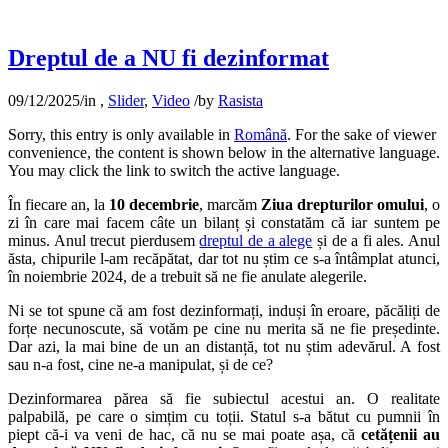
Dreptul de a NU fi dezinformat
09/12/2025
/
in
,
Slider
,
Video
/
by
Rasista
Sorry, this entry is only available in
Română
. For the sake of viewer
convenience, the content is shown below in the alternative language.
You may click the link to switch the active language.
În fiecare an, la
10 decembrie
, marcăm
Ziua drepturilor omului
, o
zi în care mai facem câte un bilanț și constatăm că iar suntem pe
minus. Anul trecut pierdusem
dreptul de a alege
și de a fi ales. Anul
ăsta, chipurile l-am recăpătat, dar tot nu știm ce s-a întâmplat atunci,
în noiembrie 2024, de a trebuit să ne fie anulate alegerile.
Ni se tot spune că am fost dezinformați, induși în eroare, păcăliți de
forțe necunoscute, să votăm pe cine nu merita să ne fie președinte.
Dar azi, la mai bine de un an distanță, tot nu știm adevărul. A fost
sau n-a fost, cine ne-a manipulat, și de ce?
Dezinformarea părea să fie subiectul acestui an. O realitate
palpabilă, pe care o simțim cu toții. Statul s-a bătut cu pumnii în
piept că-i va veni de hac, că nu se mai poate așa, că
cetățenii au