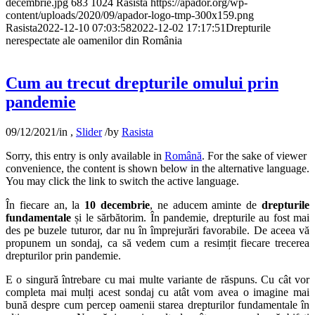
decembrie.jpg
683
1024
Rasista
https://apador.org/wp-
content/uploads/2020/09/apador-logo-tmp-300x159.png
Rasista
2022-12-10 07:03:58
2022-12-02 17:17:51
Drepturile
nerespectate ale oamenilor din România
Cum au trecut drepturile omului prin
pandemie
09/12/2021
/
in
,
Slider
/
by
Rasista
Sorry, this entry is only available in
Română
. For the sake of viewer
convenience, the content is shown below in the alternative language.
You may click the link to switch the active language.
În fiecare an, la
10 decembrie
, ne aducem aminte de
drepturile
fundamentale
și le sărbătorim. În pandemie, drepturile au fost mai
des pe buzele tuturor, dar nu în împrejurări favorabile. De aceea vă
propunem un sondaj, ca să vedem cum a resimțit fiecare trecerea
drepturilor prin pandemie.
E o singură întrebare cu mai multe variante de răspuns. Cu cât vor
completa mai mulți acest sondaj cu atât vom avea o imagine mai
bună despre cum percep oamenii starea drepturilor fundamentale în