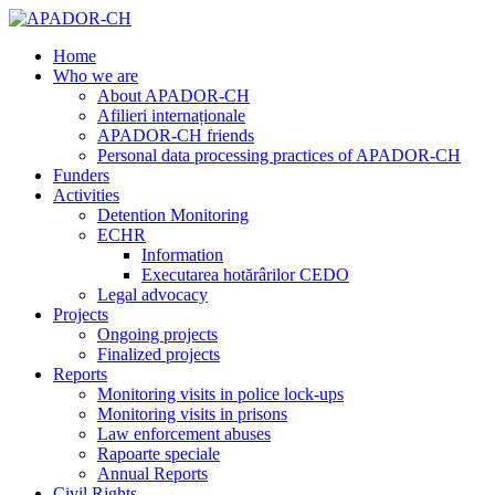
Home
Who we are
About APADOR-CH
Afilieri internaționale
APADOR-CH friends
Personal data processing practices of APADOR-CH
Funders
Activities
Detention Monitoring
ECHR
Information
Executarea hotărârilor CEDO
Legal advocacy
Projects
Ongoing projects
Finalized projects
Reports
Monitoring visits in police lock-ups
Monitoring visits in prisons
Law enforcement abuses
Rapoarte speciale
Annual Reports
Civil Rights