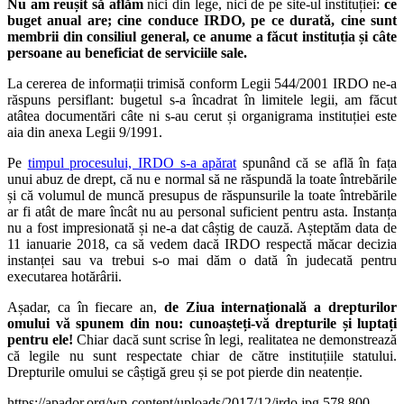
Nu am reușit să aflăm
nici din lege, nici de pe site-ul instituției:
ce
buget anual are; cine conduce IRDO, pe ce durată, cine sunt
membrii din consiliul general, ce anume a făcut instituția și câte
persoane au beneficiat de serviciile sale.
La cererea de informații trimisă conform Legii 544/2001 IRDO ne-a
răspuns persiflant: bugetul s-a încadrat în limitele legii, am făcut
atâtea documentări câte ni s-au cerut și organigrama instituției este
aia din anexa Legii 9/1991.
Pe
timpul procesului, IRDO s-a apărat
spunând că se află în fața
unui abuz de drept, că nu e normal să ne răspundă la toate întrebările
și că volumul de muncă presupus de răspunsurile la toate întrebările
ar fi atât de mare încât nu au personal suficient pentru asta. Instanța
nu a fost impresionată și ne-a dat câștig de cauză. Așteptăm data de
11 ianuarie 2018, ca să vedem dacă IRDO respectă măcar decizia
instanței sau va trebui s-o mai dăm o dată în judecată pentru
executarea hotărârii.
Așadar, ca în fiecare an,
de Ziua internațională a drepturilor
omului vă spunem din nou: cunoașteți-vă drepturile și luptați
pentru ele!
Chiar dacă sunt scrise în legi, realitatea ne demonstrează
că legile nu sunt respectate chiar de către instituțiile statului.
Drepturile omului se câștigă greu și se pot pierde din neatenție.
https://apador.org/wp-content/uploads/2017/12/irdo.jpg
578
800