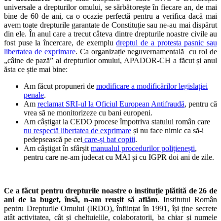
universale a drepturilor omului, se sărbătorește în fiecare an, de mai
bine de 60 de ani, ca o ocazie perfectă pentru a verifica dacă mai
avem toate drepturile garantate de Constituție sau ne-au mai dispărut
din ele. În anul care a trecut câteva dintre drepturile noastre civile au
fost puse la încercare, de exemplu
dreptul de a protesta pașnic sau
libertatea de exprimare
. Ca organizație neguvernamentală cu rol de
„câine de pază” al drepturilor omului, APADOR-CH a făcut și anul
ăsta ce știe mai bine:
Am făcut propuneri de
modificare a modificărilor legislației
penale
.
Am
reclamat SRI-ul la Oficiul European Antifraudă
, pentru că
vrea să ne monitorizeze cu bani europeni.
Am câștigat la CEDO procese împotriva statului român care
nu respectă libertatea de exprimare
și nu face nimic ca să-i
pedepsească pe cei
care-și bat copiii
.
Am câștigat în sfârșit
manualul procedurilor polițienești
,
pentru care ne-am judecat cu MAI și cu IGPR doi ani de zile.
Ce a făcut pentru drepturile noastre o instituție plătită de 26 de
ani de la buget, însă, n-am reușit să aflăm
. Institutul Român
pentru Drepturile Omului (IRDO), înființat în 1991, își ține secrete
atât activitatea, cât și cheltuielile, colaboratorii, ba chiar și numele