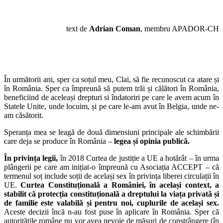
text de
Adrian Coman
, membru APADOR-CH
În următorii ani,
sper ca soțul meu, Clai, să fie recunoscut ca atare și
în România. Sper ca împreună să putem trăi și călători în România,
beneficiind de aceleași drepturi si îndatoriri pe care le avem acum în
Statele Unite, unde locuim, și pe care le-am avut în Belgia, unde ne-
am căsătorit.
Speranța mea se leagă de două dimensiuni principale ale schimbării
care deja se produce în România –
legea și opinia publică.
În privința legii,
în 2018 Curtea de justiție a UE a hotărât – în urma
plângerii pe care am inițiat-o împreună cu Asociația ACCEPT – că
termenul soț include soții de același sex în privința liberei circulații în
UE.
Curtea Constituțională a României, în același context, a
stabilit că protecția constituțională a dreptului la viața privată și
de familie este valabilă și pentru noi, cuplurile de același sex.
Aceste decizii încă n-au fost puse în aplicare în România. Sper că
autoritățile române nu vor avea nevoie de măsuri de constrângere (în