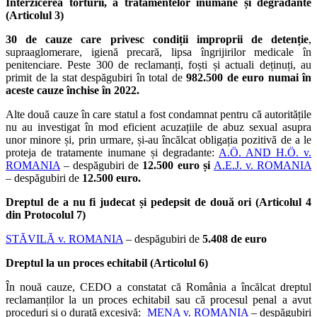
Interzicerea torturii, a tratamentelor inumane și degradante
(Articolul 3)
30 de cauze care privesc condiții improprii de detenție
,
supraaglomerare, igienă precară, lipsa îngrijirilor medicale în
penitenciare. Peste 300 de reclamanți, foști și actuali deținuți, au
primit de la stat despăgubiri în total de
982.500 de euro numai în
aceste cauze închise în 2022.
Alte două cauze în care statul a fost condamnat pentru că autoritățile
nu au investigat în mod eficient acuzațiile de abuz sexual asupra
unor minore și, prin urmare, și-au încălcat obligația pozitivă de a le
proteja de tratamente inumane și degradante:
A.Ö. AND H.Ö. v.
ROMANIA
– despăgubiri de
12.500 euro și
A.E.J. v. ROMANIA
– despăgubiri de
12.500 euro.
Dreptul de a nu fi judecat și pedepsit de două ori (Articolul 4
din Protocolul 7)
STĂVILĂ v. ROMANIA
– despăgubiri de
5.408 de euro
Dreptul la un proces echitabil (Articolul 6)
În nouă cauze, CEDO a constatat că România a încălcat dreptul
reclamanților la un proces echitabil sau că procesul penal a avut
proceduri și o durată excesivă:
MENA v. ROMANIA
– despăgubiri