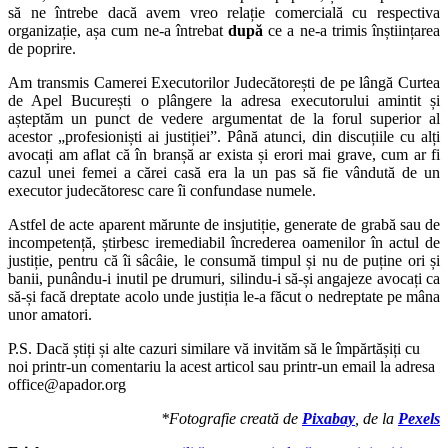
să ne întrebe dacă avem vreo relație comercială cu respectiva
organizație, așa cum ne-a întrebat
după
ce a ne-a trimis înștiințarea
de poprire.
Am transmis Camerei Executorilor Judecătorești de pe lângă Curtea
de Apel București o plângere la adresa executorului amintit și
așteptăm un punct de vedere argumentat de la forul superior al
acestor „profesioniști ai justiției”. Până atunci, din discuțiile cu alți
avocați am aflat că în branșă ar exista și erori mai grave, cum ar fi
cazul unei femei a cărei casă era la un pas să fie vândută de un
executor judecătoresc care îi confundase numele.
Astfel de acte aparent mărunte de insjutiție, generate de grabă sau de
incompetență, știrbesc iremediabil încrederea oamenilor în actul de
justiție, pentru că îi sâcâie, le consumă timpul și nu de puține ori și
banii, punându-i inutil pe drumuri, silindu-i să-și angajeze avocați ca
să-și facă dreptate acolo unde justiția le-a făcut o nedreptate pe mâna
unor amatori.
P.S. Dacă știți și alte cazuri similare vă invităm să le împărtășiți cu
noi printr-un comentariu la acest articol sau printr-un email la adresa
office@apador.org
*Fotografie creată de
Pixabay
, de la
Pexels