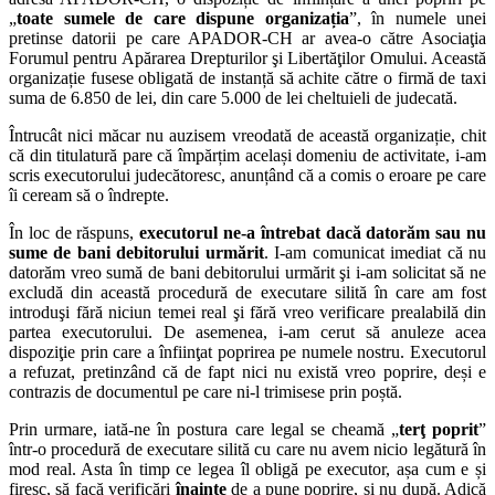
„
toate sumele de care dispune organizația
”, în numele unei
pretinse datorii pe care APADOR-CH ar avea-o către Asociaţia
Forumul pentru Apărarea Drepturilor şi Libertăţilor Omului. Această
organizație fusese obligată de instanță să achite către o firmă de taxi
suma de 6.850 de lei, din care 5.000 de lei cheltuieli de judecată.
Întrucât nici măcar nu auzisem vreodată de această organizație, chit
că din titulatură pare că împărțim același domeniu de activitate, i-am
scris executorului judecătoresc, anunțând că a comis o eroare pe care
îi ceream să o îndrepte.
În loc de răspuns,
executorul ne-a întrebat dacă datorăm sau nu
sume de bani debitorului urmărit
. I-am comunicat imediat că nu
datorăm vreo sumă de bani debitorului urmărit şi i-am solicitat să ne
excludă din această procedură de executare silită în care am fost
introduşi fără niciun temei real şi fără vreo verificare prealabilă din
partea executorului. De asemenea, i-am cerut să anuleze acea
dispoziţie prin care a înfiinţat poprirea pe numele nostru. Executorul
a refuzat, pretinzând că de fapt nici nu există vreo poprire, deși e
contrazis de documentul pe care ni-l trimisese prin poștă.
Prin urmare, iată-ne în postura care legal se cheamă „
terţ poprit
”
într-o procedură de executare silită cu care nu avem nicio legătură în
mod real. Asta în timp ce legea îl obligă pe executor, așa cum e și
firesc, să facă verificări
înainte
de a pune poprire, și nu după. Adică