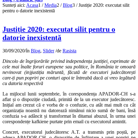
Sunteți aici:
Acasa
1
/
Media
2
/
Blog
3
/
Justiție 2020: executat silit
pentru o datorie inexistentă
Justiție 2020: executat silit pentru o
datorie inexistentă
30/09/2020
/
în
Blog
,
Slider
/
de
Rasista
Dincolo de îngrijorările privind independența justiției, exprimate de
cele mai înalte foruri europene sau politice, în România te omoară
nevinovat (in)justiția măruntă, făcută de executori judecătorești
care-ți pun popriri pe conturi apoi te întreabă dacă ai vreo legătură
cu datoria respectivă
La mijlocul lunii septembrie, în corespondența APADOR-CH s-a
aflat și o dispoziție ciudată, primită de la un executor judecătoresc.
Inițial am crezut că e vorba de o confuzie, cu atât mai mult cu cât
organizația noastră nu datorează nimănui nicio sumă de bani, însă
confuzia s-a adâncit și transformat în ditamai abuzul, în urma unei
corespondențe kafkiene purtate prin email cu executorul amintit.
Concret, executorul judecătoresc A.T. a transmis prin poștă, pe
adresa APADOR-CH, o dispoziție de înființare a unei popriri pe