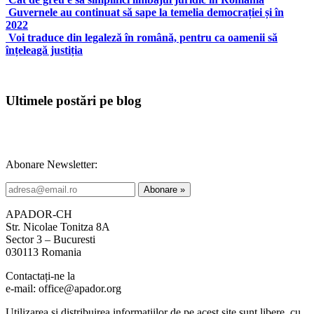
Guvernele au continuat să sape la temelia democrației și în
2022
Voi traduce din legaleză în română, pentru ca oamenii să
înțeleagă justiția
Ultimele postări pe blog
Abonare Newsletter:
APADOR-CH
Str. Nicolae Tonitza 8A
Sector 3 – Bucuresti
030113 Romania
Contactați-ne la
e-mail: office@apador.org
Utilizarea și distribuirea informațiilor de pe acest site sunt libere, cu