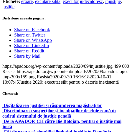
Etichete:
eroare
,
excutare silită
,
executor judecătoresc
,
injustiție
,
justiție
Distribuie aceasta pagina:
Share on Facebook
Share on Twitter
Share on WhatsApp
Share on LinkedIn
Share on Reddit
Share by Mail
https://apador.org/wp-content/uploads/2020/09/injustitie.jpg
499
600
Rasista
https://apador.org/wp-content/uploads/2020/09/apador-logo-
tmp-300x159.png
Rasista
2020-09-30 16:16:18
2020-10-01
10:07:45
Justiție 2020: executat silit pentru o datorie inexistentă
Citeste si:
Digitalizarea justiției și răspunderea magistraților
Discriminarea suspecților și inculpaților de etnie romă în
cadrul sistemului de justiție penală
De la APADOR-CH către Ilie Bolojan, pentru o justiție mai
justă
Cât de greu e să simplifici limbajul juridic în România