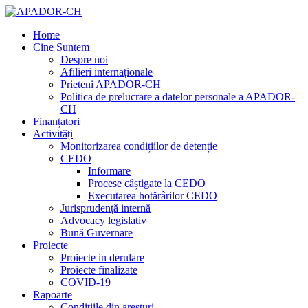
Home
Cine Suntem
Despre noi
Afilieri internaționale
Prieteni APADOR-CH
Politica de prelucrare a datelor personale a APADOR-
CH
Finanțatori
Activități
Monitorizarea condițiilor de detenție
CEDO
Informare
Procese câștigate la CEDO
Executarea hotărârilor CEDO
Jurisprudență internă
Advocacy legislativ
Bună Guvernare
Proiecte
Proiecte in derulare
Proiecte finalizate
COVID-19
Rapoarte
Condițiile din aresturi