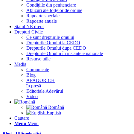
Condițiile din penitenciare
Abuzuri ale forțelor de ordine
Rapoarte speciale
Rapoarte anuale
Statul NE drept
Drepturi Civile
Ce sunt drepturile omului
Drepturile Omului la CEDO
Drepturile Omului dupa CEDO
Drepturile Omului în instantele nationale
Resurse utile
Media
Comunicate
Blog
APADOR-CH
în presă
Editoriale Adevărul
Video
Română
English
Cautare
Menu
Menu
Blog - Ultimele știri