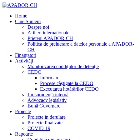
Home
Cine Suntem
Despre noi
Afilieri internaționale
Prieteni APADOR-CH
Politica de prelucrare a datelor personale a APADOR-
CH
Finanțatori
Activități
Monitorizarea condițiilor de detenție
CEDO
Informare
Procese câștigate la CEDO
Executarea hotărârilor CEDO
Jurisprudență internă
Advocacy legislativ
Bună Guvernare
Proiecte
Proiecte in derulare
Proiecte finalizate
COVID-19
Rapoarte
Condițiile din aresturi