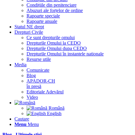
Condițiile din penitenciare
Abuzuri ale forțelor de ordine
Rapoarte speciale
Rapoarte anuale
Statul NE drept
Drepturi Civile
Ce sunt drepturile omului
Drepturile Omului la CEDO
Drepturile Omului dupa CEDO
Drepturile Omului în instantele nationale
Resurse utile
Media
Comunicate
Blog
APADOR-CH
în presă
Editoriale Adevărul
Video
Română
English
Cautare
Menu
Menu
Blog - Ultimele știri