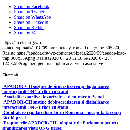
Share on Facebook
Share on Twitter
Share on WhatsApp
Share on LinkedIn
Share on Reddit
Share by Mail
https://apador.org/wp-
content/uploads/2018/09/bureaucracy_romania_ngo.jpg
305
800
Rasista
https://apador.org/wp-content/uploads/2020/09/apador-logo-
tmp-300x159.png
Rasista
2020-07-23 12:58:59
2020-07-23
12:58:59
Propuneri pentru simplificarea vieții asociative
Citeste si:
APADOR-CH susține debirocratizarea și digitalizarea
interacțiunii ONG-urilor cu statul
Asociațiile sportive, favorizate la denumire în Senat
APADOR-CH susține debirocratizarea și digitalizarea
interacțiunii ONG-urilor cu statul
Combaterea spălării banilor în România – începută târziu și
făcută prost
Propunerile APADOR-CH, adoptate de Parlament pentru
simplificarea vieții ONG-urilor