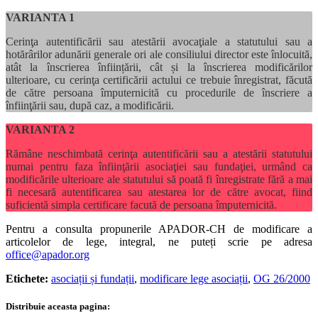
VARIANTA 1
Cerinţa autentificării sau atestării avocaţiale a statutului sau a
hotărârilor adunării generale ori ale consiliului director este înlocuită,
atât la înscrierea înființării, cât și la înscrierea modificărilor
ulterioare, cu cerinţa certificării actului ce trebuie înregistrat, făcută
de către persoana împuternicită cu procedurile de înscriere a
înfiinţării sau, după caz, a modificării.
VARIANTA 2
Rămâne neschimbată cerinţa autentificării sau a atestării statutului
numai pentru faza înfiinţării asociaţiei sau fundaţiei, urmând ca
modificările ulterioare ale statutului să poată fi înregistrate fără a mai
fi necesară autentificarea sau atestarea lor de către avocat, fiind
suficientă simpla certificare facută de persoana împuternicită.
Pentru a consulta propunerile APADOR-CH de modificare a
articolelor de lege, integral, ne puteți scrie pe adresa
office@apador.org
Etichete:
asociații și fundații
,
modificare lege asociații
,
OG 26/2000
Distribuie aceasta pagina: