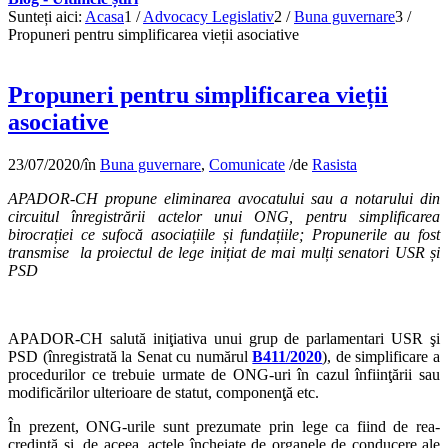
Sunteți aici:
Acasa
1
/
Advocacy Legislativ
2
/
Buna guvernare
3
/
Propuneri pentru simplificarea vieții asociative
Propuneri pentru simplificarea vieții
asociative
23/07/2020
/
în
Buna guvernare
,
Comunicate
/
de
Rasista
APADOR-CH propune eliminarea avocatului sau a notarului din
circuitul înregistrării actelor unui ONG,
pentru simplificarea
birocrației ce sufocă asociațiile și fundațiile; Propunerile au fost
transmise la proiectul de lege inițiat de mai mulți senatori USR și
PSD
APADOR-CH salută iniţiativa unui grup de parlamentari USR şi
PSD (înregistrată la Senat cu numărul
B411/2020
), de simplificare a
procedurilor ce trebuie urmate de ONG-uri în cazul înfiinţării sau
modificărilor ulterioare de statut, componenţă etc.
În prezent, ONG-urile sunt prezumate prin lege ca fiind de rea-
credinţă şi, de aceea, actele încheiate de organele de conducere ale