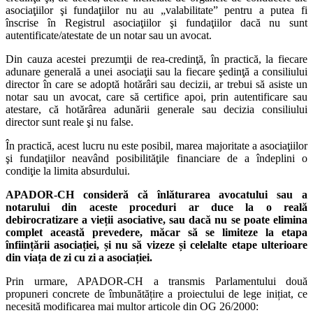
asociaţiilor şi fundaţiilor nu au „valabilitate” pentru a putea fi
înscrise în Registrul asociaţiilor şi fundaţiilor dacă nu sunt
autentificate/atestate de un notar sau un avocat.
Din cauza acestei prezumţii de rea-credinţă, în practică, la fiecare
adunare generală a unei asociaţii sau la fiecare şedinţă a consiliului
director în care se adoptă hotărâri sau decizii, ar trebui să asiste un
notar sau un avocat, care să certifice apoi, prin autentificare sau
atestare, că hotărârea adunării generale sau decizia consiliului
director sunt reale şi nu false.
În practică, acest lucru nu este posibil, marea majoritate a asociaţiilor
şi fundaţiilor neavând posibilităţile financiare de a îndeplini o
condiţie la limita absurdului.
APADOR-CH consideră că
înlăturarea avocatului sau a
notarului din aceste proceduri ar duce la o
reală
debirocratizare a
vieții asociative, sau dacă nu se poate elimina
complet această prevedere, măcar să se limiteze la etapa
înființării asociației, și nu să vizeze și celelalte etape ulterioare
din viața de zi cu zi a asociației.
Prin urmare, APADOR-CH a transmis Parlamentului două
propuneri concrete de îmbunătățire a proiectului de lege inițiat, ce
necesită modificarea mai multor articole din OG 26/2000: