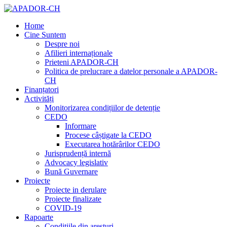
Home
Cine Suntem
Despre noi
Afilieri internaționale
Prieteni APADOR-CH
Politica de prelucrare a datelor personale a APADOR-
CH
Finanțatori
Activități
Monitorizarea condițiilor de detenție
CEDO
Informare
Procese câștigate la CEDO
Executarea hotărârilor CEDO
Jurisprudență internă
Advocacy legislativ
Bună Guvernare
Proiecte
Proiecte in derulare
Proiecte finalizate
COVID-19
Rapoarte
Condițiile din aresturi