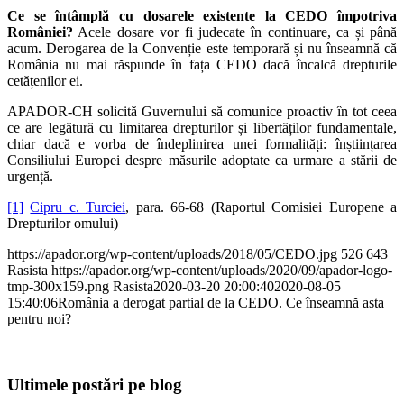
Ce se întâmplă cu dosarele existente la CEDO împotriva
României?
Acele dosare vor fi judecate în continuare, ca și până
acum. Derogarea de la Convenție este temporară și nu înseamnă că
România nu mai răspunde în fața CEDO dacă încalcă drepturile
cetățenilor ei.
APADOR-CH solicită Guvernului să comunice proactiv în tot ceea
ce are legătură cu limitarea drepturilor și libertăților fundamentale,
chiar dacă e vorba de îndeplinirea unei formalități: înștiințarea
Consiliului Europei despre măsurile adoptate ca urmare a stării de
urgență.
[1]
Cipru c. Turciei
, para. 66-68 (Raportul Comisiei Europene a
Drepturilor omului)
https://apador.org/wp-content/uploads/2018/05/CEDO.jpg
526
643
Rasista
https://apador.org/wp-content/uploads/2020/09/apador-logo-
tmp-300x159.png
Rasista
2020-03-20 20:00:40
2020-08-05
15:40:06
România a derogat partial de la CEDO. Ce înseamnă asta
pentru noi?
Ultimele postări pe blog