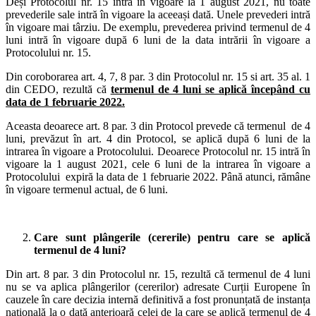
Deși Protocolul nr. 15 intră în vigoare la 1 august 2021, nu toate
prevederile sale intră în vigoare la aceeași dată. Unele prevederi intră
în vigoare mai târziu. De exemplu, prevederea privind termenul de 4
luni intră în vigoare după 6 luni de la data intrării în vigoare a
Protocolului nr. 15.
Din coroborarea art. 4, 7, 8 par. 3 din Protocolul nr. 15 si art. 35 al. 1
din CEDO, rezultă că
termenul de 4 luni se aplică începând cu
data de 1 februarie 2022.
Aceasta deoarece art. 8 par. 3 din Protocol prevede că termenul de 4
luni, prevăzut în art. 4 din Protocol, se aplică după 6 luni de la
intrarea în vigoare a Protocolului. Deoarece Protocolul nr. 15 intră în
vigoare la 1 august 2021, cele 6 luni de la intrarea în vigoare a
Protocolului expiră la data de 1 februarie 2022. Până atunci, rămâne
în vigoare termenul actual, de 6 luni.
Care sunt plângerile (cererile) pentru care se aplică
termenul de 4 luni?
Din art. 8 par. 3 din Protocolul nr. 15, rezultă că termenul de 4 luni
nu se va aplica plângerilor (cererilor) adresate Curții Europene în
cauzele în care decizia internă definitivă a fost pronunțată de instanța
națională la o dată anterioară celei de la care se aplică termenul de 4