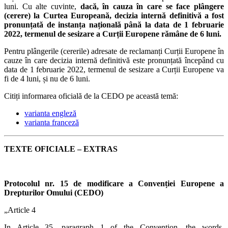
luni. Cu alte cuvinte,
dacă, în cauza în care se face plângere
(cerere) la Curtea Europeană, decizia internă definitivă a fost
pronunțată de instanța națională până la data de 1 februarie
2022, termenul de sesizare a Curții Europene rămâne de 6 luni.
Pentru plângerile (cererile) adresate de reclamanți Curții Europene în
cauze în care decizia internă definitivă este pronunțată începând cu
data de 1 februarie 2022, termenul de sesizare a Curții Europene va
fi de 4 luni, și nu de 6 luni.
Citiți informarea oficială de la CEDO pe această temă:
varianta engleză
varianta franceză
TEXTE OFICIALE – EXTRAS
Protocolul nr. 15 de modificare a Convenției Europene a
Drepturilor Omului (CEDO)
„Article 4
In Article 35, paragraph 1 of the Convention, the words