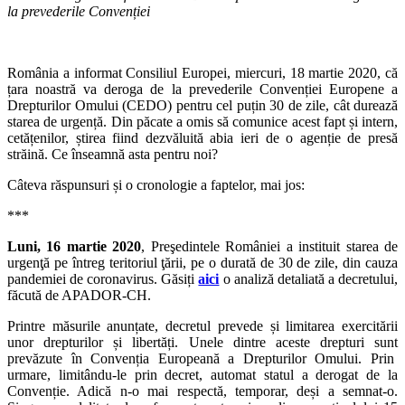
la prevederile Convenției
România a informat Consiliul Europei, miercuri, 18 martie 2020, că
țara noastră va deroga de la prevederile Convenției Europene a
Drepturilor Omului (CEDO) pentru cel puțin 30 de zile, cât durează
starea de urgență. Din păcate a omis să comunice acest fapt și intern,
cetățenilor, știrea fiind dezvăluită abia ieri de o agenție de presă
străină. Ce înseamnă asta pentru noi?
Câteva răspunsuri și o cronologie a faptelor, mai jos:
***
Luni, 16 martie 2020
, Preşedintele României a instituit starea de
urgenţă pe întreg teritoriul ţării, pe o durată de 30 de zile, din cauza
pandemiei de coronavirus. Găsiți
aici
o analiză detaliată a decretului,
făcută de APADOR-CH.
Printre măsurile anunțate, decretul prevede și limitarea exercitării
unor drepturilor și libertăți. Unele dintre aceste drepturi sunt
prevăzute în Convenția Europeană a Drepturilor Omului. Prin
urmare, limitându-le prin decret, automat statul a derogat de la
Convenție. Adică n-o mai respectă, temporar, deși a semnat-o.