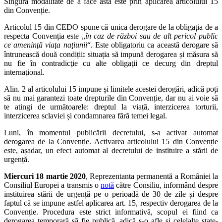
Singura modalitate de a face asta este prin aplicarea articolului 15
din Convenție.
Articolul 15 din CEDO spune că unica derogare de la obligația de a
respecta Convenția este „
în caz de război sau de alt pericol public
ce ameninţă viaţa naţiunii
“. Este obligatoriu ca această derogare să
întrunească două condițiiꓽ situația să impună derogarea și măsura să
nu fie în contradicţie cu alte obligaţii ce decurg din dreptul
internaţional.
Alin. 2 al articolului 15 impune și limitele acestei derogări, adică poți
să nu mai garantezi toate drepturile din Convenție, dar nu ai voie să
te atingi de următoarele: dreptul la viață, interzicerea torturii,
interzicerea sclaviei și condamnarea fără temei legal.
Luni, în momentul publicării decretului, s-a activat automat
derogarea de la Convenție. Activarea articolului 15 din Convenție
este, așadar, un efect automat al decretului de instituire a stării de
urgență.
Miercuri 18 martie 2020
, Reprezentanta permanentă a României la
Consiliul Europei a transmis o
notă
către Consiliu, informând despre
instituirea stării de urgență pe o perioadă de 30 de zile și despre
faptul că se impune astfel aplicarea art. 15, respectiv derogarea de la
Convenție. Procedura este strict informativă, scopul ei fiind ca
derogarea temporară să fie publică, adică s-o afle și celelalte state-