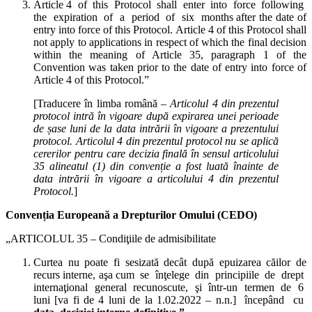
Article 4 of this Protocol shall enter into force following
the expiration of a period of six months after the date of
entry into force of this Protocol. Article 4 of this Protocol shall
not apply to applications in respect of which the final decision
within the meaning of Article 35, paragraph 1 of the
Convention was taken prior to the date of entry into force of
Article 4 of this Protocol.”
[Traducere în limba română –
Articolul 4 din prezentul
protocol intră în vigoare după expirarea unei perioade
de șase luni de la data intrării în vigoare a prezentului
protocol. Articolul 4 din prezentul protocol nu se aplică
cererilor pentru care decizia finală în sensul articolului
35 alineatul (1) din convenție a fost luată înainte de
data intrării în vigoare a articolului 4 din prezentul
Protocol.
]
Convenția European
ă a Drepturilor Omului (CEDO)
„ARTICOLUL 35 – Condiţiile de admisibilitate
Curtea nu poate fi sesizată decât după epuizarea căilor de
recurs interne, aşa cum se înţelege din principiile de drept
internaţional general recunoscute, şi într-un termen de 6
luni [va fi de 4 luni de la 1.02.2022 – n.n.] începând cu