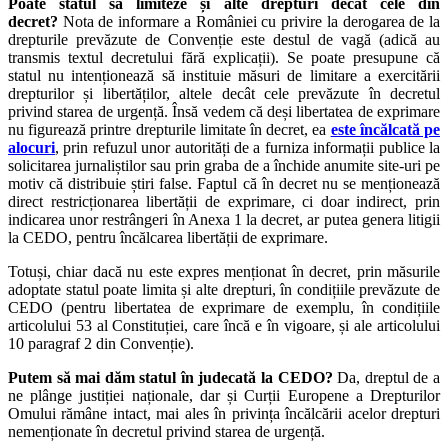
Poate statul să limiteze și alte drepturi decât cele din
decret?
Nota de informare a României cu privire la derogarea de la
drepturile prevăzute de Convenție este destul de vagă (adică au
transmis textul decretului fără explicații). Se poate presupune că
statul nu intenționează să instituie măsuri de limitare a exercitării
drepturilor și libertăților, altele decât cele prevăzute în decretul
privind starea de urgență. Însă vedem că deși libertatea de exprimare
nu figurează printre drepturile limitate în decret, ea
este încălcată pe
alocuri
, prin refuzul unor autorități de a furniza informații publice la
solicitarea jurnaliștilor sau prin graba de a închide anumite site-uri pe
motiv că distribuie știri false. Faptul că în decret nu se menționează
direct restricționarea libertății de exprimare, ci doar indirect, prin
indicarea unor restrângeri în Anexa 1 la decret, ar putea genera litigii
la CEDO, pentru încălcarea libertății de exprimare.
Totuși, chiar dacă nu este expres menționat în decret, prin măsurile
adoptate statul poate limita și alte drepturi, în condițiile prevăzute de
CEDO (pentru libertatea de exprimare de exemplu, în condițiile
articolului 53 al Constituției, care încă e în vigoare, și ale articolului
10 paragraf 2 din Convenție).
Putem să mai dăm statul în judecată la CEDO?
Da, dreptul de a
ne plânge justiției naționale, dar și Curții Europene a Drepturilor
Omului rămâne intact, mai ales în privința încălcării acelor drepturi
nemenționate în decretul privind starea de urgență.