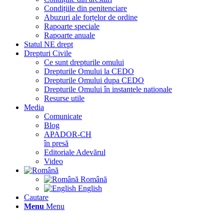
Condițiile din penitenciare
Abuzuri ale forțelor de ordine
Rapoarte speciale
Rapoarte anuale
Statul NE drept
Drepturi Civile
Ce sunt drepturile omului
Drepturile Omului la CEDO
Drepturile Omului dupa CEDO
Drepturile Omului în instantele nationale
Resurse utile
Media
Comunicate
Blog
APADOR-CH
în presă
Editoriale Adevărul
Video
Română
English
Cautare
Menu
Menu