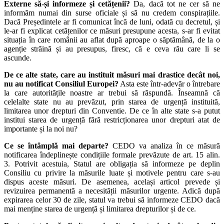
Externe să-și informeze și cetățenii?
Da, dacă tot ne cer să ne
informăm numai din surse oficiale și să nu credem conspirațiile.
Dacă Președintele ar fi comunicat încă de luni, odată cu decretul, și
le-ar fi explicat cetățenilor ce măsuri presupune acesta, s-ar fi evitat
situația în care românii au aflat după aproape o săptămână, de la o
agenție străină și au presupus, firesc, că e ceva rău care li se
ascunde.
De ce alte state, care au instituit măsuri mai drastice decât noi,
nu au notificat Consiliul Europei?
Asta este într-adevăr o întrebare
la care autoritățile noastre ar trebui să răspundă. Înseamnă că
celelalte state nu au prevăzut, prin starea de urgență instituită,
limitarea unor drepturi din Conventie. De ce în alte state s-a putut
institui starea de urgență fără restricționarea unor drepturi atat de
importante și la noi nu?
Ce se întâmplă mai departe?
CEDO va analiza în ce măsură
notificarea îndeplinește condițiile formale prevăzute de art. 15 alin.
3. Potrivit acestuia, Statul are obligația să informeze pe deplin
Consiliu cu privire la măsurile luate și motivele pentru care s-au
dispus aceste măsuri. De asemenea, același articol prevede și
revizuirea permanentă a necesității măsurilor urgente. Adică după
expirarea celor 30 de zile, statul va trebui să informeze CEDO dacă
mai menține starea de urgență și limitarea drepturilor și de ce.