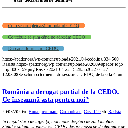
data deciziei interne definitive.”
Cum se completează formularul CEDO
Ce trebuie să știm când ne adresăm CEDO
Descarcă formularul CEDO
https://apador.org/wp-content/uploads/2021/04/cedo.jpg
334
500
Rasista
https://apador.org/wp-content/uploads/2020/09/apador-logo-
tmp-300x159.png
Rasista
2021-04-22 15:28:36
2022-01-27
12:03:08
Se schimbă termenul de sesizare a CEDO, de la 6 la 4 luni
România a derogat partial de la CEDO.
Ce înseamnă asta pentru noi?
20/03/2020
/
în
Buna guvernare
,
Comunicate
,
Covid 19
/
de
Rasista
În timpul stării de urgență, mai multe drepturi ne sunt limitate.
Statul e obligat să informeze CEDO despre
măsurile de derogare de