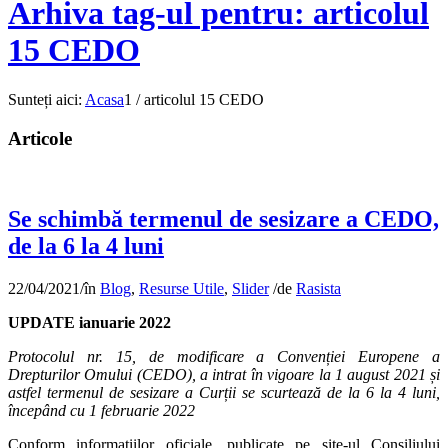
Arhiva tag-ul pentru: articolul
15 CEDO
Sunteți aici:
Acasa
1
/
articolul 15 CEDO
Articole
Se schimbă termenul de sesizare a CEDO,
de la 6 la 4 luni
22/04/2021
/
în
Blog
,
Resurse Utile
,
Slider
/
de
Rasista
UPDATE ianuarie 2022
Protocolul nr. 15, de modificare a Convenției Europene a
Drepturilor Omului (CEDO), a intrat în vigoare la 1 august 2021 și
astfel termenul de sesizare a Curții se scurtează de la 6 la 4 luni,
începând cu 1 februarie 2022
Conform informațiilor oficiale, publicate pe site-ul Consiliului