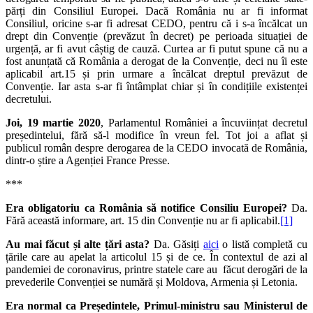
părți din Consiliul Europei. Dacă România nu ar fi informat
Consiliul, oricine s-ar fi adresat CEDO, pentru că i s-a încălcat un
drept din Convenție (prevăzut în decret) pe perioada situației de
urgență, ar fi avut câștig de cauză. Curtea ar fi putut spune că nu a
fost anunțată că România a derogat de la Convenție, deci nu îi este
aplicabil art.15 și prin urmare a încălcat dreptul prevăzut de
Convenție. Iar asta s-ar fi întâmplat chiar și în condițiile existenței
decretului.
Joi, 19 martie 2020
, Parlamentul României a încuviințat decretul
președintelui, fără să-l modifice în vreun fel. Tot joi a aflat și
publicul român despre derogarea de la CEDO invocată de România,
dintr-o știre a Agenției France Presse.
***
Era obligatoriu ca România să notifice Consiliu Europei?
Da.
Fără această informare, art. 15 din Convenție nu ar fi aplicabil.
[1]
Au mai făcut și alte țări asta?
Da. Găsiți
aici
o listă completă cu
țările care au apelat la articolul 15 și de ce. În contextul de azi al
pandemiei de coronavirus, printre statele care au făcut derogări de la
prevederile Convenției se numără și Moldova, Armenia și Letonia.
Era normal ca Președintele, Primul-ministru sau Ministerul de