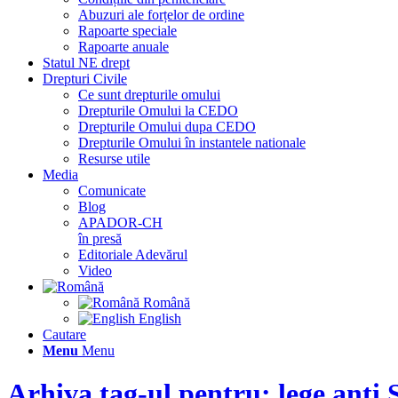
Abuzuri ale forțelor de ordine
Rapoarte speciale
Rapoarte anuale
Statul NE drept
Drepturi Civile
Ce sunt drepturile omului
Drepturile Omului la CEDO
Drepturile Omului dupa CEDO
Drepturile Omului în instantele nationale
Resurse utile
Media
Comunicate
Blog
APADOR-CH
în presă
Editoriale Adevărul
Video
Română
English
Cautare
Menu
Menu
Arhiva tag-ul pentru: lege ant