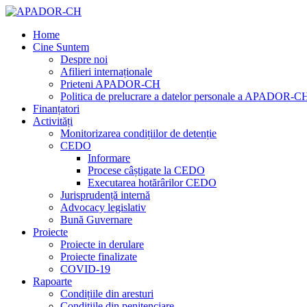
Home
Cine Suntem
Despre noi
Afilieri internaționale
Prieteni APADOR-CH
Politica de prelucrare a datelor personale a APADOR-C
Finanțatori
Activități
Monitorizarea condițiilor de detenție
CEDO
Informare
Procese câștigate la CEDO
Executarea hotărârilor CEDO
Jurisprudență internă
Advocacy legislativ
Bună Guvernare
Proiecte
Proiecte in derulare
Proiecte finalizate
COVID-19
Rapoarte
Condițiile din aresturi
Condițiile din penitenciare