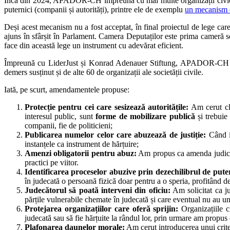
Încă din 2024, APADOR-CH împreună cu mai multe organizații civice, ju
puternici (companii și autorități), printre ele de exemplu
un mecanism d
Deși acest mecanism nu a fost acceptat, în final proiectul de lege car
ajuns în sfârșit în Parlament. Camera Deputaților este prima cameră se
face din această lege un instrument cu adevărat eficient.
Împreună cu LiderJust și Konrad Adenauer Stiftung, APADOR-CH a t
demers susținut și de alte 60 de organizații ale societății civile.
Iată, pe scurt, amendamentele propuse:
Protecție pentru cei care sesizează autoritățile:
Am cerut cla
interesul public, sunt
forme de mobilizare publică
și trebuie
companii, fie de politicieni;
Publicarea numelor celor care abuzează de justiție:
Când in
instanțele ca instrument de hărțuire;
Amenzi obligatorii pentru abuz:
Am propus ca amenda judiciară
practici pe viitor.
Identificarea proceselor abuzive prin dezechilibrul de pute
în judecată o persoană fizică doar pentru a o speria, profitând de
Judecătorul să poată interveni din oficiu:
Am solicitat ca ju
părțile vulnerabile chemate în judecată și care eventual nu au un
Protejarea organizațiilor care oferă sprijin:
Organizațiile ci
judecată sau să fie hărțuite la rândul lor, prin urmare am propus 
Plafonarea daunelor morale:
Am cerut introducerea unui criter