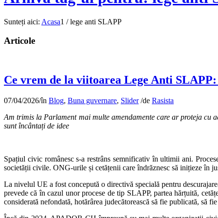
Sunteți aici:
Acasa
1
/
lege anti SLAPP
Articole
Ce vrem de la viitoarea Lege Anti SLAPP: s
07/04/2026
/
în
Blog
,
Buna guvernare
,
Slider
/
de
Rasista
Am trimis la Parlament mai multe amendamente care ar proteja cu adevă
sunt încântați de idee
Spațiul civic românesc s-a restrâns semnificativ în ultimii ani. Procese
societății civile. ONG-urile și cetățenii care îndrăznesc să inițieze în 
La nivelul UE a fost concepută o directivă specială pentru descurajare
prevede că în cazul unor procese de tip SLAPP, partea hărțuită, cetățe
considerată nefondată, hotărârea judecătorească să fie publicată, să fie o