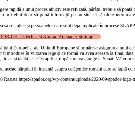
ere rapidă a unui proces abuziv este refuzată, pârâtul trebuie să poată 
nu ar trebui doar să pună informații pe un site, ci să ofere îndrumare 
a să se aplice și persoanelor care sunt deja implicate în procese SLAPP a
ADOR-CH, LiderJust și Konrad Adenauer Stiftung.
ui Europei și ale Uniunii Europene și urmăresc asigurarea unui echilibr
 introduse în viitoarea lege și ce formă va avea aceasta la final, dată 
e ea și tacită, este 16 aprilie, după care va ajunge la Senat. Vă vom ți
 au aceste hărțuieli în instanță asupra cetățenilor români care se luptă cu e
00
Rasista
https://apador.org/wp-content/uploads/2020/09/apador-logo