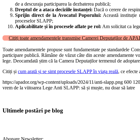
de a descuraja participarea la dezbaterea publică;
Dreptul de a ataca deciziile instanței:
Dacă o cerere de resping
Sprijin direct de la Avocatul Poporului:
Această instituție 
proceselor SLAPP;
Aplicabilitate și în procesele aflate pe rol:
Am solicitat ca lege
Citiți toate amendamentele transmise Camerei Deputaților de AP
Toate amendamentele propuse sunt fundamentate pe standardele Consiliul
participare publică. Rămâne de văzut câte din aceste amendamente vor fi
lege. Deocamdată știm că la Camera Deputaților termenul de adoptare, fi
Citiți și
cum arată și se simt procesele SLAPP în viața reală
, ce efecte
https://apador.org/wp-content/uploads/2024/11/anti-slapp.png
600
12
vrem de la viitoarea Lege Anti SLAPP: să și muște, nu doar să latre
Ultimele postări pe blog
Abonare Newsletter: