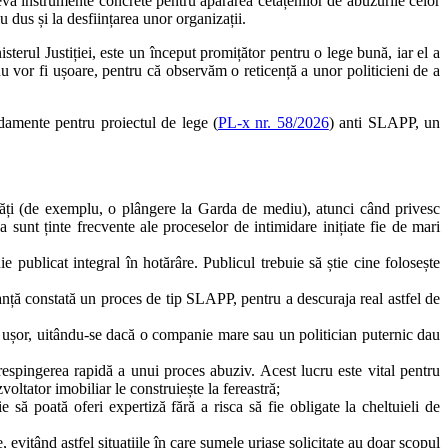
va instrumente concrete pentru apărarea cetățenilor de abuzurile celor
au dus și la desființarea unor organizații.
erul Justiției, este un început promițător pentru o lege bună, iar el a
u vor fi ușoare, pentru că observăm o reticență a unor politicieni de a
mente pentru proiectul de lege (
PL-x nr. 58/2026
) anti SLAPP, un
rități (de exemplu, o plângere la Garda de mediu), atunci când privesc
sunt ținte frecvente ale proceselor de intimidare inițiate fie de mari
publicat integral în hotărâre. Publicul trebuie să știe cine folosește
anță constată un proces de tip SLAPP, pentru a descuraja real astfel de
șor, uitându-se dacă o companie mare sau un politician puternic dau
 respingerea rapidă a unui proces abuziv. Acest lucru este vital pentru
oltator imobiliar le construiește la fereastră;
 să poată oferi expertiză fără a risca să fie obligate la cheltuieli de
evitând astfel situațiile în care sumele uriașe solicitate au doar scopul