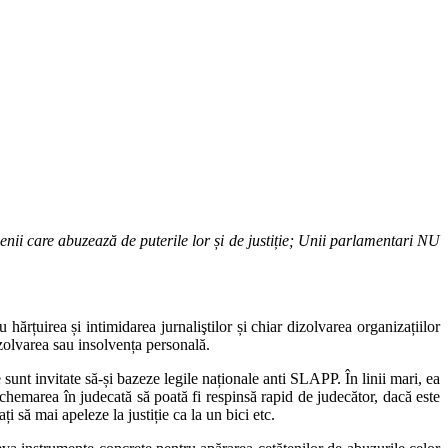
nii care abuzează de puterile lor și de justiție; Unii parlamentari NU
hărțuirea și intimidarea jurnaliştilor și chiar dizolvarea organizațiilor
dizolvarea sau insolvența personală.
nt invitate să-și bazeze legile naționale anti SLAPP. În linii mari, ea
chemarea în judecată să poată fi respinsă rapid de judecător, dacă este
i să mai apeleze la justiție ca la un bici etc.