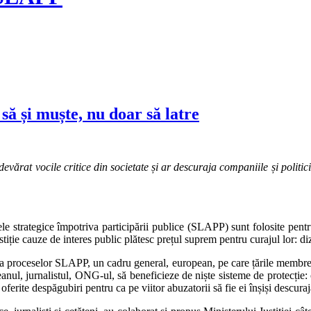
ă și muște, nu doar să latre
rat vocile critice din societate și ar descuraja companiile și politicie
le strategice împotriva participării publice (SLAPP) sunt folosite pentru 
justiție cauze de interes public plătesc prețul suprem pentru curajul lor: 
a proceselor SLAPP, un cadru general, european, pe care țările membre su
anul, jurnalistul, ONG-ul, să beneficieze de niște sisteme de protecție: 
ferite despăgubiri pentru ca pe viitor abuzatorii să fie ei înșiși descurajaț