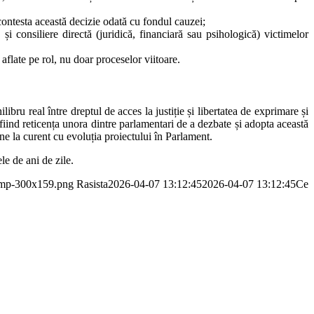
contesta această decizie odată cu fondul cauzei;
și consiliere directă (juridică, financiară sau psihologică) victimelor
flate pe rol, nu doar proceselor viitoare.
u real între dreptul de acces la justiție și libertatea de exprimare și
fiind reticența unora dintre parlamentari de a dezbate și adopta această
ne la curent cu evoluția proiectului în Parlament.
le de ani de zile.
-tmp-300x159.png
Rasista
2026-04-07 13:12:45
2026-04-07 13:12:45
Ce