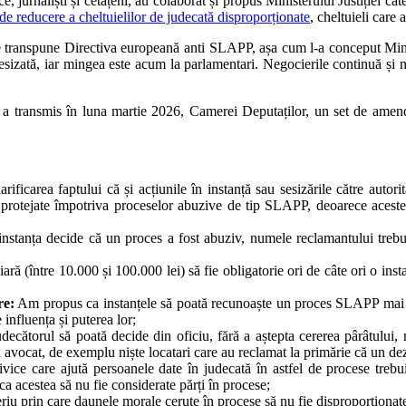
rnaliști și cetățeni, au colaborat și propus Ministerului Justiției câte
e reducere a cheltuielilor de judecată disproporționate
, cheltuieli care 
e transpune Directiva europeană anti SLAPP, așa cum l-a conceput Minist
sizată, iar mingea este acum la parlamentari. Negocierile continuă și n
ransmis în luna martie 2026, Camerei Deputaților, un set de amenda
rificarea faptului că și acțiunile în instanță sau sesizările către auto
 protejate împotriva proceselor abuzive de tip SLAPP, deoarece acestea 
stanța decide că un proces a fost abuziv, numele reclamantului trebuie 
 (între 10.000 și 100.000 lei) să fie obligatorie ori de câte ori o inst
re:
Am propus ca instanțele să poată recunoaște un proces SLAPP mai u
 influența și puterea lor;
decătorul să poată decide din oficiu, fără a aștepta cererea pârâtului,
 avocat, de exemplu niște locatari care au reclamat la primărie că un dezv
vice care ajută persoanele date în judecată în astfel de procese trebuie
ca acestea să nu fie considerate părți în procese;
iu prin care daunele morale cerute în procese să nu fie disproporționate, 