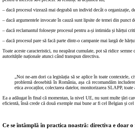
– dacă procesul vizează mai degrabă un individ decât o organizație, deo
– dacă argumentele invocate în cauză sunt lipsite de temei din punct de
– dacă reclamantul folosește procesul pentru a-și intimida și hărțui criti
– dacă procesul pare să facă parte dintr-o campanie mai largă de hărțui
Toate aceste caracteristici, nu neapărat cumulate, pot să ridice semne 
autoritățile naționale atunci când transpun directiva.
„Noi ne-am dori ca legislația să se aplice în toate contextele, 
problemă deosebită în România, așa că recomandăm includerea ca
etica avocaților, colectarea datelor, monitorizarea SLAPP, toa
Ea a adăugat în final că momentan, la nivel UE, nu sunt multe țări ca
eficientă, însă crede că două exemple mai bune ar fi cel Belgian și cel 
Ce se întâmplă în practica noastră: directiva e doar o