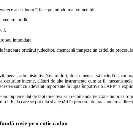
arece acest lucru îl face pe individ mai vulnerabil,
 vedere juridic,
cii,
re sau intimidare.
de întrebare oricărui judecător, chemat să tranșeze un astfel de proces, 
civil, penal, administrativ. Ne-am dori, de asemenea, să includă cazuri 
zurilor interne, alături de alte instrumente cum ar fi: mecanismele de 
te acestea sunt cu adevărat importante în lupta împotriva SLAPP” a expl
re au implementat de fapt directiva sau recomandările Consiliului Europe
din UK, la care se pot uita și alte țări în procesul de transpunere a dire
 fundă roșie pe o cutie cadou