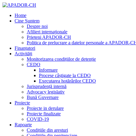
Home
Cine Suntem
Despre noi
Afilieri internaționale
Prieteni APADOR-CH
Politica de prelucrare a datelor personale a APADOR-C
Finanțatori
Activități
Monitorizarea condițiilor de detenție
CEDO
Informare
Procese câștigate la CEDO
Executarea hotărârilor CEDO
Jurisprudență internă
Advocacy legislativ
Bună Guvernare
Proiecte
Proiecte in derulare
Proiecte finalizate
COVID-19
Rapoarte
Condițiile din aresturi
Condițiile din penitenciare