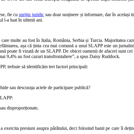
se, fie cu
sprijin juridic
sau doar susținere și informare, dar în același 
l-a luat în ultimii ani.
are multe au fost în Italia, România, Serbia și Turcia. Majoritatea cazur
efăimarea, așa că ținta cea mai comună a unui SLAPP este un jurnalist, d
ană poate fi vizată de un SLAPP. De obicei oamenii de afaceri sunt cei ca
umai 9,4% au fost cazuri transfrontaliere”, a spus Daisy Ruddock.
rebuie să identificăm trei factori principali:
chide sau descuraja actele de participare publică?
e SLAPP:
 sau disproporționate,
xercita presiuni asupra pârâtului, deci folosind banii pe care îi deține