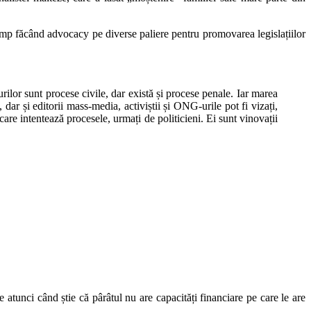
timp făcând advocacy pe diverse paliere pentru promovarea legislațiilor
ilor sunt procese civile, dar există și procese penale. Iar marea
ar și editorii mass-media, activiștii și ONG-urile pot fi vizați,
re intentează procesele, urmați de politicieni. Ei sunt vinovații
 atunci când știe că pârâtul nu are capacități financiare pe care le are