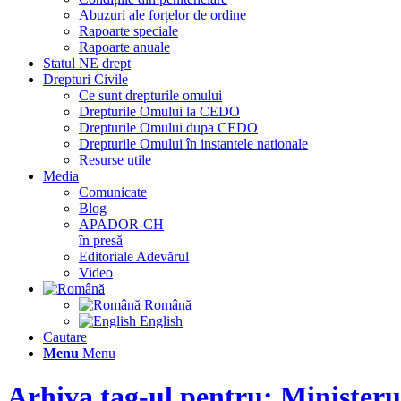
Abuzuri ale forțelor de ordine
Rapoarte speciale
Rapoarte anuale
Statul NE drept
Drepturi Civile
Ce sunt drepturile omului
Drepturile Omului la CEDO
Drepturile Omului dupa CEDO
Drepturile Omului în instantele nationale
Resurse utile
Media
Comunicate
Blog
APADOR-CH
în presă
Editoriale Adevărul
Video
Română
English
Cautare
Menu
Menu
Arhiva tag-ul pentru: Ministerul