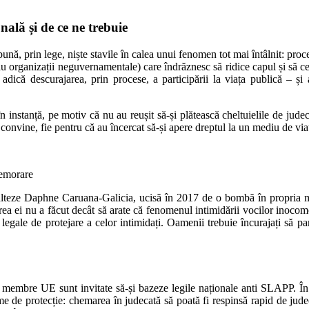
nală și de ce ne trebuie
, prin lege, niște stavile în calea unui fenomen tot mai întâlnit: proces
au organizații neguvernamentale) care îndrăznesc să ridice capul și să cea
dică descurajarea, prin procese, a participării la viața publică – ș
stanță, pe motiv că nu au reușit să-și plătească cheltuielile de judecat
 convine, fie pentru că au încercat să-și apere dreptul la un mediu de viaț
memorare
malteze Daphne Caruana-Galicia, ucisă în 2017 de o bombă în propria m
ea ei nu a făcut decât să arate că fenomenul intimidării vocilor inocomod
egale de protejare a celor intimidați. Oamenii trebuie încurajați să part
 membre UE sunt invitate să-și bazeze legile naționale anti SLAPP. În
eme de protecție: chemarea în judecată să poată fi respinsă rapid de jud