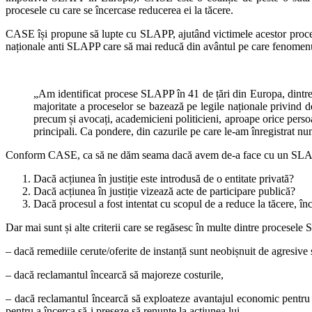
procesele cu care se încercase reducerea ei la tăcere.
CASE își propune să lupte cu SLAPP, ajutând victimele acestor proce
naționale anti SLAPP care să mai reducă din avântul pe care fenomenul 
„Am identificat procese SLAPP în 41 de țări din Europa, dintre c
majoritate a proceselor se bazează pe legile naționale privind d
precum și avocați, academicieni politicieni, aproape orice perso
principali. Ca pondere, din cazurile pe care le-am înregistrat n
Conform CASE, ca să ne dăm seama dacă avem de-a face cu un SLAPP, t
Dacă acțiunea în justiție este introdusă de o entitate privată?
Dacă acțiunea în justiție vizează acte de participare publică?
Dacă procesul a fost intentat cu scopul de a reduce la tăcere, în
Dar mai sunt și alte criterii care se regăsesc în multe dintre procesel
– dacă remediile cerute/oferite de instanță sunt neobișnuit de agresive
– dacă reclamantul încearcă să majoreze costurile,
– dacă reclamantul încearcă să exploateze avantajul economic pentru a e
pentru a încerca să-i preseze să renunțe la acțiunea lui,