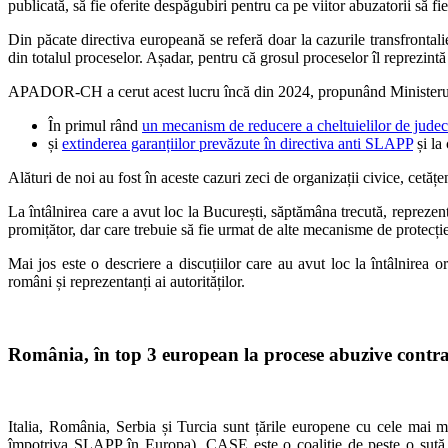
publicată, să fie oferite despăgubiri pentru ca pe viitor abuzatorii să fie 
Din păcate directiva europeană se referă doar la cazurile transfrontali
din totalul proceselor. Așadar, pentru că grosul proceselor îl reprezintă l
APADOR-CH a cerut acest lucru încă din 2024, propunând Ministerului Ju
În primul rând
un mecanism de reducere a cheltuielilor de judec
și
extinderea garanțiilor prevăzute în directiva anti SLAPP
și la
Alături de noi au fost în aceste cazuri zeci de organizații civice, cetățeni
La întâlnirea care a avut loc la București, săptămâna trecută, reprezent
promițător, dar care trebuie să fie urmat de alte mecanisme de protecți
Mai jos este o descriere a discuțiilor care au avut loc la întâlnire
români și reprezentanți ai autorităților.
România, în top 3 european la procese abuzive contra
Italia, România, Serbia și Turcia sunt țările europene cu cele mai 
împotriva SLAPP în Europa). CASE este o coaliție de peste o sută d