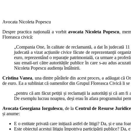
Avocata Nicoleta Popescu
Despre practica națională a vorbit
avocata Nicoleta Popescu
, memb
Floreasca civică:
„Compania One, în calitate de reclamantă, a dat în judecată 11 
judecată a vizat acțiunile civice făcute de reprezentanții organ
euro, reprezentând o reparație patrimonială, ca urmare a proferări
sau email-uri către autoritățile publice în care s-au adus acuza
Nicoleta Popescu audiența întâlnirii.
Cristina Vanea
, una dintre pârâtele din acest proces, a adăugat că On
de euro. Ea a subliniat că oamenilor din Grupul Floreasca Civică li se 
„pentru că am făcut petiții și reclamații la autorități și că am f
De exemplu lucrau noaptea, deși erau în afara programului per
Avocata Georgiana Iorgulescu
, de la
Centrul de Resurse Juridice
și anume:
E o entitate privată care inițiază astfel de litigi? Da, și e una foa
Este obiectul acestui litigiu împotriva participării publice? Da, e