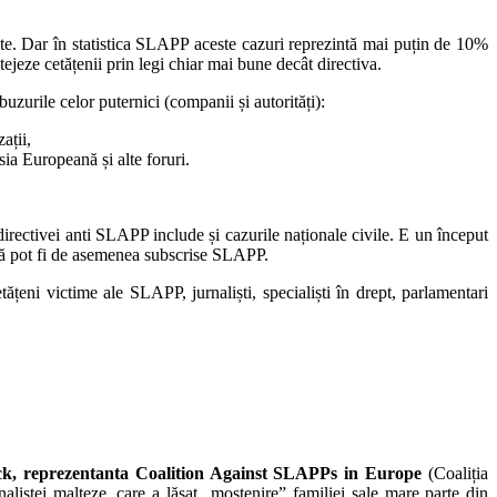
erite. Dar în statistica SLAPP aceste cazuri reprezintă mai puțin de 10%
otejeze cetățenii prin legi chiar mai bune decât directiva.
urile celor puternici (companii și autorități):
ații,
ia Europeană și alte foruri.
 directivei anti SLAPP include și cazurile naționale civile. E un început
tică pot fi de asemenea subscrise SLAPP.
eni victime ale SLAPP, jurnaliști, specialiști în drept, parlamentari
k, reprezentanta Coalition Against SLAPPs in Europe
(Coaliția
stei malteze, care a lăsat „moștenire” familiei sale mare parte din