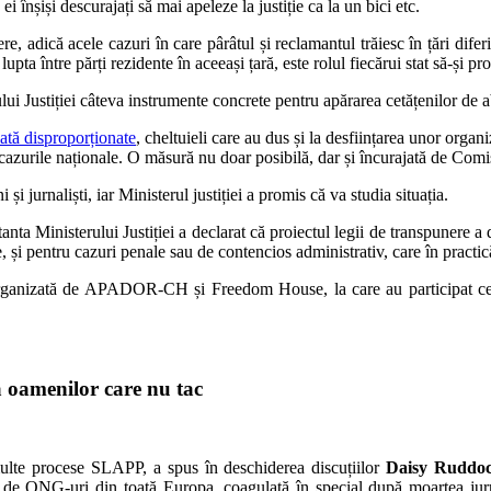
ei înșiși descurajați să mai apeleze la justiție ca la un bici etc.
ere, adică acele cazuri în care pârâtul și reclamantul trăiesc în țări dif
upta între părți rezidente în aceeași țară, este rolul fiecărui stat să-și pr
stiției câteva instrumente concrete pentru apărarea cetățenilor de abuz
ată disproporționate
, cheltuieli care au dus și la desființarea unor organiz
 cazurile naționale. O măsură nu doar posibilă, dar și încurajată de Comis
 și jurnaliști, iar Ministerul justiției a promis că va studia situația.
anta Ministerului Justiției a declarat că proiectul legii de transpunere a
e, și pentru cazuri penale sau de contencios administrativ, care în prac
a organizată de APADOR-CH și Freedom House, la care au participat cetăț
 oamenilor care nu tac
multe procese SLAPP, a spus în deschiderea discuțiilor
Daisy Ruddoc
e ONG-uri din toată Europa, coagulată în special după moartea jurnali