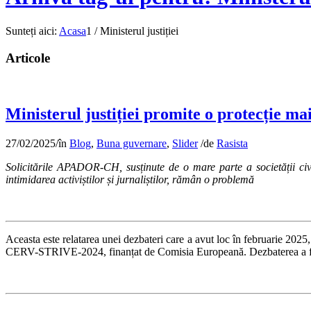
Sunteți aici:
Acasa
1
/
Ministerul justiției
Articole
Ministerul justiției promite o protecție ma
27/02/2025
/
în
Blog
,
Buna guvernare
,
Slider
/
de
Rasista
Solicitările APADOR-CH, susținute de o mare parte a societății civil
intimidarea activiștilor și jurnaliștilor, rămân o problemă
Aceasta este relatarea unei dezbateri care a avut loc în februarie 2025,
CERV-STRIVE-2024, finanțat de Comisia Europeană. Dezbaterea a fo