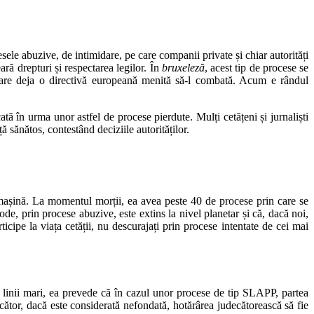
ele abuzive, de intimidare, pe care companii private și chiar autorități
ră drepturi și respectarea legilor. În
bruxeleză
, acest tip de procese se
i are deja o directivă europeană menită să-l combată. Acum e rândul
ă în urma unor astfel de procese pierdute. Mulți cetățeni și jurnaliști
ă sănătos, contestând deciziile autorităților.
așină. La momentul morții, ea avea peste 40 de procese prin care se
e, prin procese abuzive, este extins la nivel planetar și că, dacă noi,
icipe la viața cetății, nu descurajați prin procese intentate de cei mai
 linii mari, ea prevede că în cazul unor procese de tip SLAPP, partea
ecător, dacă este considerată nefondată, hotărârea judecătorească să fie