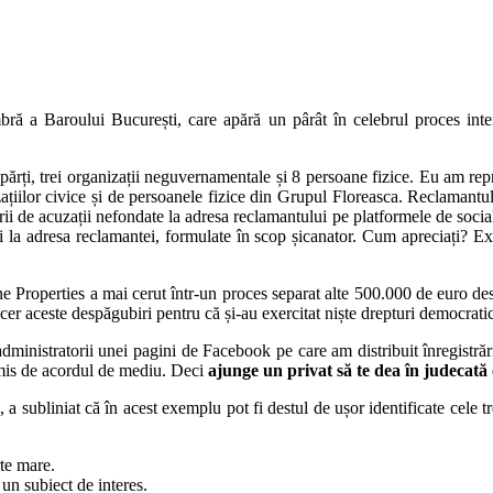
ră a Baroului București, care apără un pârât în celebrul proces inte
părți, trei organizații neguvernamentale și 8 persoane fizice. Eu am rep
izațiilor civice și de persoanele fizice din Grupul Floreasca. Reclamant
i de acuzații nefondate la adresa reclamantului pe platformele de social med
tii la adresa reclamantei, formulate în scop șicanator. Cum apreciați? 
e Properties a mai cerut într-un proces separat alte 500.000 de euro desp
cer aceste despăgubiri pentru că și-au exercitat niște drepturi democrati
i administratorii unei pagini de Facebook pe care am distribuit înregistră
mis de acordul de mediu. Deci
ajunge un privat să te dea în judecată că
, a subliniat că în acest exemplu pot fi destul de ușor identificate cele 
rte mare.
 un subiect de interes.