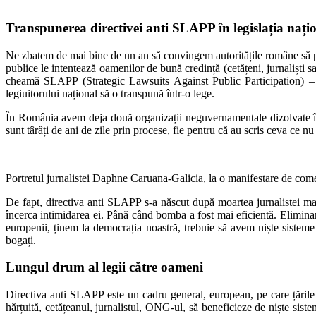
Transpunerea directivei anti SLAPP în legislația națio
Ne zbatem de mai bine de un an să convingem autoritățile române să pună
publice le intentează oamenilor de bună credință (cetățeni, jurnaliști s
cheamă SLAPP (Strategic Lawsuits Against Public Participation) – a
legiuitorului național să o transpună într-o lege.
În România avem deja două organizații neguvernamentale dizolvate în in
sunt târâți de ani de zile prin procese, fie pentru că au scris ceva ce nu
Portretul jurnalistei Daphne Caruana-Galicia, la o manifestare de co
De fapt, directiva anti SLAPP s-a născut după moartea jurnalistei 
încerca intimidarea ei. Până când bomba a fost mai eficientă. Eliminar
europenii, ținem la democrația noastră, trebuie să avem niște sisteme l
bogați.
Lungul drum al legii către oameni
Directiva anti SLAPP este un cadru general, european, pe care țările
hărțuită, cetățeanul, jurnalistul, ONG-ul, să beneficieze de niște sist