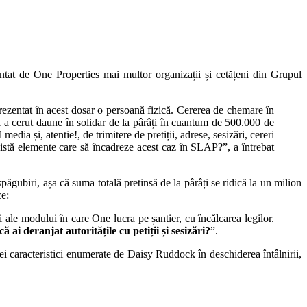
ntat de One Properties mai multor organizații și cetățeni din Grupul
rezentat în acest dosar o persoană fizică. Cererea de chemare în
ul a cerut daune în solidar de la pârâți în cuantum de 500.000 de
ia și, atentie!, de trimitere de pretiții, adrese, sesizări, cereri
Există elemente care să încadreze acest caz în SLAP?”, a întrebat
ăgubiri, așa că suma totală pretinsă de la pârâți se ridică la un milion
ce:
ri ale modului în care One lucra pe șantier, cu încălcarea legilor.
 ai deranjat autoritățile cu petiții și sesizări?
”.
trei caracteristici enumerate de Daisy Ruddock în deschiderea întâlnirii,