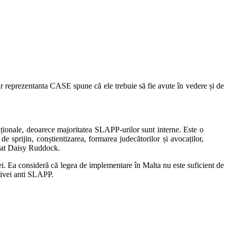
iar reprezentanta CASE spune că ele trebuie să fie avute în vedere și de
naționale, deoarece majoritatea SLAPP-urilor sunt interne. Este o
sprijin, conștientizarea, formarea judecătorilor și avocaților,
icat Daisy Ruddock.
i. Ea consideră că legea de implementare în Malta nu este suficient de
ctivei anti SLAPP.