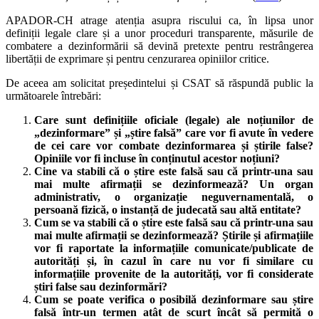
APADOR-CH atrage atenția asupra riscului ca, în lipsa unor
definiții legale clare și a unor proceduri transparente, măsurile de
combatere a dezinformării să devină pretexte pentru restrângerea
libertății de exprimare și pentru cenzurarea opiniilor critice.
De aceea am solicitat președintelui și CSAT să răspundă public la
următoarele întrebări:
Care sunt definițiile oficiale (legale) ale noțiunilor de
„dezinformare” și „știre falsă” care vor fi avute în vedere
de cei care vor combate dezinformarea și știrile false?
Opiniile vor fi incluse în conținutul acestor noțiuni?
Cine va stabili că o știre este falsă sau că printr-una sau
mai multe afirmații se dezinformează? Un organ
administrativ, o organizație neguvernamentală, o
persoană fizică, o instanță de judecată sau altă entitate?
Cum se va stabili că o știre este falsă sau că printr-una sau
mai multe afirmații se dezinformează? Știrile și afirmațiile
vor fi raportate la informațiile comunicate/publicate de
autorități și, în cazul în care nu vor fi similare cu
informațiile provenite de la autorități, vor fi considerate
știri false sau dezinformări?
Cum se poate verifica o posibilă dezinformare sau știre
falsă într-un termen atât de scurt încât să permită o