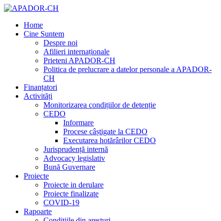
Home
Cine Suntem
Despre noi
Afilieri internaționale
Prieteni APADOR-CH
Politica de prelucrare a datelor personale a APADOR-
CH
Finanțatori
Activități
Monitorizarea condițiilor de detenție
CEDO
Informare
Procese câștigate la CEDO
Executarea hotărârilor CEDO
Jurisprudență internă
Advocacy legislativ
Bună Guvernare
Proiecte
Proiecte in derulare
Proiecte finalizate
COVID-19
Rapoarte
Condițiile din aresturi