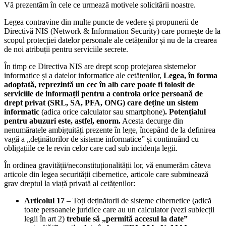
Vă prezentăm în cele ce urmează motivele solicitării noastre.
Legea contravine din multe puncte de vedere și propunerii de
Directivă NIS (Network & Information Security) care pornește de la
scopul protecției datelor personale ale cetățenilor și nu de la crearea
de noi atribuții pentru serviciile secrete.
În timp ce Directiva NIS are drept scop protejarea sistemelor
informatice și a datelor informatice ale cetățenilor,
Legea, în forma
adoptată, reprezintă un cec în alb care poate fi folosit de
serviciile de informații pentru a controla orice persoană de
drept privat (SRL, SA, PFA, ONG) care deține un sistem
informatic
(adica orice calculator sau smartphone)
. Potențialul
pentru abuzuri este, astfel, enorm.
Acesta decurge din
nenumăratele ambiguități prezente în lege, începând de la definirea
vagă a „deținătorilor de sisteme informatice” și continuând cu
obligațiile ce le revin celor care cad sub incidența legii.
În ordinea gravității/neconstituționalității lor, vă enumerăm câteva
articole din legea securității cibernetice, articole care subminează
grav dreptul la viață privată al cetățenilor:
Articolul 17
– Toți deținătorii de sisteme cibernetice (adică
toate persoanele juridice care au un calculator (vezi subiecții
legii în art 2)
trebuie să „permită accesul la date”