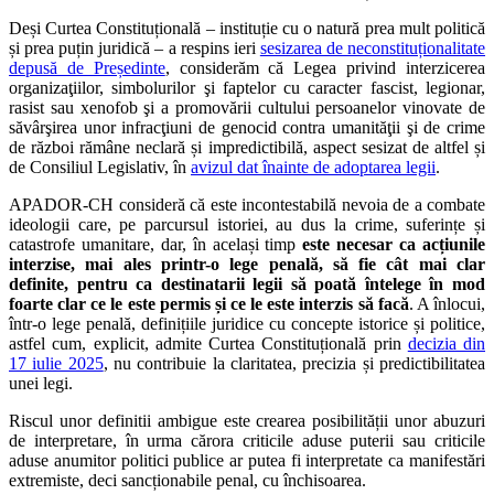
Deși Curtea Constituțională – instituție cu o natură prea mult politică
și prea puțin juridică – a respins ieri
sesizarea de neconstituționalitate
depusă de Președinte
, considerăm că Legea privind interzicerea
organizaţiilor, simbolurilor şi faptelor cu caracter fascist, legionar,
rasist sau xenofob şi a promovării cultului persoanelor vinovate de
săvârşirea unor infracţiuni de genocid contra umanităţii şi de crime
de război rămâne neclară și impredictibilă, aspect sesizat de altfel și
de Consiliul Legislativ, în
avizul dat înainte de adoptarea legii
.
APADOR-CH consideră că este incontestabilă nevoia de a combate
ideologii care, pe parcursul istoriei, au dus la crime, suferințe și
catastrofe umanitare, dar, în același timp
este necesar ca acțiunile
interzise, mai ales printr-o lege penală, să fie cât mai clar
definite, pentru ca destinatarii legii să poată întelege în mod
foarte clar ce le este permis și ce le este interzis să facă
. A înlocui,
într-o lege penală, definițiile juridice cu concepte istorice și politice,
astfel cum, explicit, admite Curtea Constituțională prin
decizia din
17 iulie 2025
, nu contribuie la claritatea, precizia și predictibilitatea
unei legi.
Riscul unor definitii ambigue este crearea posibilității unor abuzuri
de interpretare, în urma cărora criticile aduse puterii sau criticile
aduse anumitor politici publice ar putea fi interpretate ca manifestări
extremiste, deci sancționabile penal, cu închisoarea.