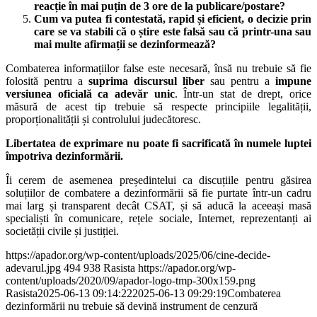
reacție în mai puțin de 3 ore de la publicare/postare?
Cum va putea fi contestată, rapid și eficient, o decizie prin
care se va stabili că o știre este falsă sau că printr-una sau
mai multe afirmații se dezinformează?
Combaterea informațiilor false este necesară, însă nu trebuie să fie
folosită pentru a
suprima discursul liber
sau pentru a
impune
versiunea oficială ca adevăr unic
. Într-un stat de drept, orice
măsură de acest tip trebuie să respecte principiile legalității,
proporționalității și controlului judecătoresc.
Libertatea de exprimare nu poate fi sacrificată în numele luptei
împotriva dezinformării.
Îi cerem de asemenea președintelui ca discuțiile pentru găsirea
soluțiilor de combatere a dezinformării să fie purtate într-un cadru
mai larg și transparent decât CSAT, și să aducă la aceeași masă
specialiști în comunicare, rețele sociale, Internet, reprezentanți ai
societății civile și justiției.
https://apador.org/wp-content/uploads/2025/06/cine-decide-
adevarul.jpg
494
938
Rasista
https://apador.org/wp-
content/uploads/2020/09/apador-logo-tmp-300x159.png
Rasista
2025-06-13 09:14:22
2025-06-13 09:29:19
Combaterea
dezinformării nu trebuie să devină instrument de cenzură