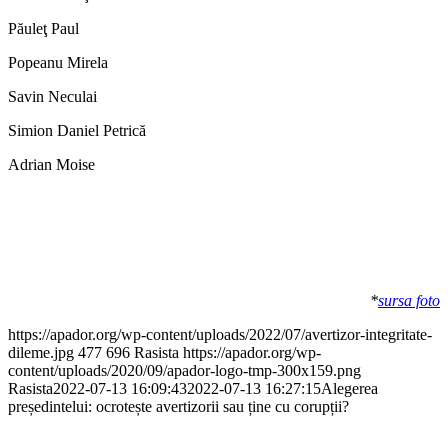
Păuleţ Paul
Popeanu Mirela
Savin Neculai
Simion Daniel Petrică
Adrian Moise
*
sursa foto
https://apador.org/wp-content/uploads/2022/07/avertizor-integritate-
dileme.jpg
477
696
Rasista
https://apador.org/wp-
content/uploads/2020/09/apador-logo-tmp-300x159.png
Rasista
2022-07-13 16:09:43
2022-07-13 16:27:15
Alegerea
președintelui: ocrotește avertizorii sau ține cu corupții?