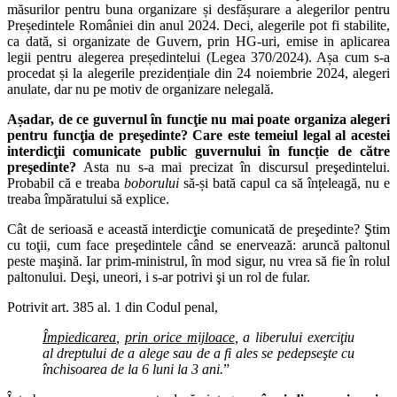
măsurilor pentru buna organizare și desfășurare a alegerilor pentru
Președintele României din anul 2024. Deci, alegerile pot fi stabilite,
ca dată, si organizate de Guvern, prin HG-uri, emise in aplicarea
legii pentru alegerea președintelui (Legea 370/2024). Așa cum s-a
procedat și la alegerile prezidențiale din 24 noiembrie 2024, alegeri
anulate, dar nu pe motiv de organizare nelegală.
Așadar, de ce guvernul în funcţie nu mai poate organiza alegeri
pentru funcţia de preşedinte? Care este temeiul legal al acestei
interdicţii comunicate public guvernului în funcție de către
preşedinte?
Asta nu s-a mai precizat în discursul preşedintelui.
Probabil că e treaba
boborului
să-și bată capul ca să înțeleagă, nu e
treaba împăratului să explice.
Cât de serioasă e această interdicţie comunicată de preşedinte? Ştim
cu toţii, cum face preşedintele când se enervează: aruncă paltonul
peste maşină. Iar prim-ministrul, în mod sigur, nu vrea să fie în rolul
paltonului. Deşi, uneori, i s-ar potrivi şi un rol de fular.
Potrivit art. 385 al. 1 din Codul penal,
Împiedicarea
,
prin orice mijloace
, a liberului exerciţiu
al dreptului de a alege sau de a fi ales se pedepseşte cu
închisoarea de la 6 luni la 3 ani.
”