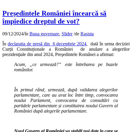
Preşedintele României încearcă să
împiedice dreptul de vot?
09/12/2024
/
în
Buna guvernare
,
Slider
/
de
Rasista
În
declaraţia de presă din 6 decembrie 2024
, dată în urma deciziei
Curții Constituționale a României de anulare a alegerilor
prezidenţiale din anul 2024, Preşedintele Românei a afirmat:
Acum, „ce urmează?” este întrebarea pe buzele
românilor.
În primul rând, urmează, după validarea alegerilor
parlamentare, care au avut loc între timp, convocarea
noului Parlament, convocarea de consultări cu
partidele parlamentare și constituirea noului Guvern al
României după alegerile parlamentare.
Noul Guvern al României va stabili noi date la care se