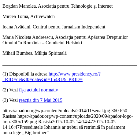
Bogdan Manolea, Asociația pentru Tehnologie și Internet
Mircea Toma, Activewatch
Ioana Avădani, Centrul pentru Jurnalism Independent
Maria Nicoleta Andreescu, Asociaţia pentru Apărarea Drepturilor
Omului în România – Comitetul Helsinki
Mihail Bumbes, Miliția Spirituală
_______________________________________________________
(1) Disponibil la adresa
http://www.presidency.ro/?
_RID=det&tb=date&id=15481&_PRID=
(2) Vezi
fișa actului normativ
(3) Vezi
reacția din 7 Mai 2015
­
https://apador.org/wp-content/uploads/2014/11/senat.jpg
360
650
Rasista
https://apador.org/wp-content/uploads/2020/09/apador-logo-
tmp-300x159.png
Rasista
2015-10-05 14:14:47
2015-10-05
14:16:47
Președintele Iohannis ar trebui să retrimită în parlament
noua lege „Big brother”