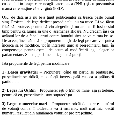
cu copilul în braţe, care neagă paternitatea (PNL) şi cu prezumtiva
mamă care susţine că e virgină (PSD).
OK, de data asta nu le-a ţinut politicienilor să treacă peste bunul
simţ. Proiectul de lege dedicat președintelui nu va trece. Li s-a făcut
frică să-l voteze, pentru că vin alegerile și nu ar mai fi fost destul
timp pentru ca lumea să uite o asemenea sfidare. Nu credem însă că
avântul lor de a face lucruri contra bunului simţ se va curma brusc.
De aceea, încercăm să le propunem un şir de legi pe care vor putea
încerca să le modifice, tot în interesul unic al preşedintelui ţării, în
compensaţie pentru eşecul de acum al modificării legii alegerilor
parlamentare. Stimaţi parlamentari, ştim că puteţi!
Iată propunerile de legi pentru modificare:
1) Legea gravitaţiei
– Propunere: când un partid se prăbuşeşte,
preşedintele se ridică, cu o forţă invers egală cu cea a prăbuşirii
partidului.
2) Legea lui O(h)m
– Propunere: eşti o(h)m cu mine, aşa şi trebuie,
pentru că eu, preşedintele, sunt suprao(h)m
3) Legea numerelor mari
– Propunere: oricât de mare e numărul
de votanţi contra, întotdeauna va fi mai mic, mult mai mic, decât
numărul rezultat din numărarea voturilor pro preşedinte.