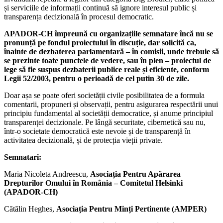
și serviciile de informații continuă să ignore interesul public și
transparența decizională în procesul democratic.
APADOR-CH împreună cu organizațiile semnatare încă nu se
pronunță pe fondul proiectului în discuție, dar solicită ca,
înainte de dezbaterea parlamentară
– în comisii, unde trebuie să
se prezinte toate punctele de vedere, sau în plen
– proiectul de
lege să fie suspus dezbaterii publice reale și eficiente, conform
Legii 52/2003, pentru o perioadă de cel putin 30 de zile.
Doar așa se poate oferi societății civile posibilitatea de a formula
comentarii, propuneri și observații, pentru asigurarea respectării unui
principiu fundamental al societății democratice, și anume principiul
transparenței decizionale. Pe lângă securitate, cibernetică sau nu,
într-o societate democratică este nevoie și de transparență în
activitatea decizională, și de protecția vieții private.
Semnatari:
Maria Nicoleta Andreescu,
Asociația Pentru Apărarea
Drepturilor Omului în România – Comitetul Helsinki
(APADOR-CH)
Cătălin Heghes,
Asociația Pentru Minți Pertinente (AMPER)