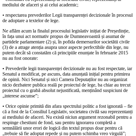
mediului de afaceri și ai celui academic;
• respectarea prevederilor Legii transparenței decizionale în procesul
de adoptare a textelor de lege.
Ne aflăm acum la finalul procesului legislativ inițiat de Președinție,
în fața unui act normativ propus de Dumneavoastră și asumat de
partidele parlamentare (2) și, în pofida demersurilor societătii civile
(3) de a atrage atenția asupra unor aspecte perfectibile din lege, nu
putem decât să constatăm că principiile enunțate în februarie 2015
nu au fost onorate:
• Prevederile legii transparenței decizionale nu au fost respectate, iar
Senatul a modificat, pe ascuns, data anunțată inițial pentru primirea
de opinii. Nici Senatul și nici Camera Deputaților nu au organizat
nicio dezbatere publica reală pe proiectul de lege, ba chiar au trecut
proiectul cu o grabă absolut nejustificată, menținând suspiciuni de
„interese ascunse”;
• Orice opinie primită din afara spectrului politic a fost ignorată – fie
că a fost de la Consiliul Legislativ, societatea civilă sau reprezentanți
ai mediului de afaceri. Nu există niciun argument rezonabil pentru a
respinge chestiuni de fond, sau pentru ignorarea completă a
semnălării unor erori de logică din textul propus doar pentru că
„trebuie să fie adoptat repede și nu putem schimba vreo virgulă”;