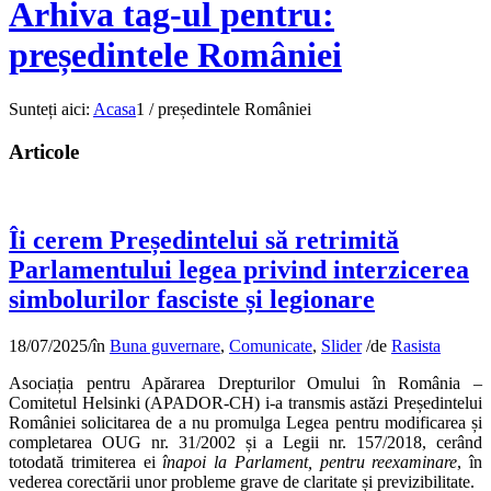
Arhiva tag-ul pentru:
președintele României
Sunteți aici:
Acasa
1
/
președintele României
Articole
Îi cerem Președintelui să retrimită
Parlamentului legea privind interzicerea
simbolurilor fasciste și legionare
18/07/2025
/
în
Buna guvernare
,
Comunicate
,
Slider
/
de
Rasista
Asociația pentru Apărarea Drepturilor Omului în România –
Comitetul Helsinki (APADOR-CH) i-a transmis astăzi Președintelui
României solicitarea de a nu promulga Legea pentru modificarea și
completarea OUG nr. 31/2002 și a Legii nr. 157/2018, cerând
totodată trimiterea ei
înapoi la Parlament, pentru reexaminare
, în
vederea corectării unor probleme grave de claritate și previzibilitate.