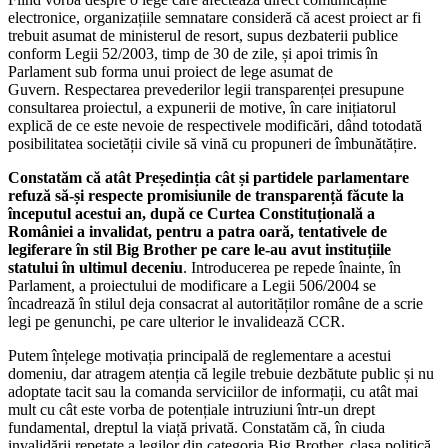
electronice, organizațiile semnatare consideră că acest proiect ar fi
trebuit asumat de ministerul de resort, supus dezbaterii publice
conform Legii 52/2003, timp de 30 de zile, și apoi trimis în
Parlament sub forma unui proiect de lege asumat de
Guvern. Respectarea prevederilor legii transparenței presupune
consultarea proiectul, a expunerii de motive, în care inițiatorul
explică de ce este nevoie de respectivele modificări, dând totodată
posibilitatea societății civile să vină cu propuneri de îmbunătățire.
Constatăm că atât Președinția cât și partidele parlamentare
refuză să-și respecte promisiunile de transparență făcute la
începutul acestui an, după ce Curtea Constituțională a
României a invalidat, pentru a patra oară, tentativele de
legiferare în stil Big Brother pe care le-au avut instituțiile
statului în ultimul deceniu
. Introducerea pe repede înainte, în
Parlament, a proiectului de modificare a Legii 506/2004 se
încadrează în stilul deja consacrat al autorităților române de a scrie
legi pe genunchi, pe care ulterior le invalidează CCR.
Putem înțelege motivația principală de reglementare a acestui
domeniu, dar atragem atenția că legile trebuie dezbătute public și nu
adoptate tacit sau la comanda serviciilor de informații, cu atât mai
mult cu cât este vorba de potențiale intruziuni într-un drept
fundamental, dreptul la viață privată. Constatăm că, în ciuda
invalidării repetate a legilor din categoria Big Brother, clasa politică