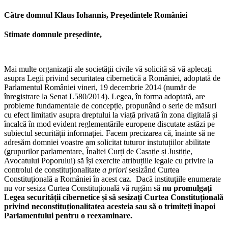
Către domnul Klaus Iohannis, Președintele României
Stimate domnule președinte,
Mai multe organizații ale societății civile vă solicită să vă aplecați
asupra Legii privind securitatea cibernetică a României, adoptată de
Parlamentul României vineri, 19 decembrie 2014 (număr de
înregistrare la Senat L580/2014). Legea, în forma adoptată, are
probleme fundamentale de concepție, propunând o serie de măsuri
cu efect limitativ asupra dreptului la viață privată în zona digitală și
încalcă în mod evident reglementările europene discutate astăzi pe
subiectul securității informației. Facem precizarea că, înainte să ne
adresăm domniei voastre am solicitat tuturor instutuțiilor abilitate
(grupurilor parlamentare, Înaltei Curți de Casație și Justiție,
Avocatului Poporului) să își exercite atribuțiile legale cu privire la
controlul de constituționalitate
a priori
sesizând Curtea
Constituțională a României în acest caz. Dacă instituțiile enumerate
nu vor sesiza Curtea Constituțională vă rugăm să
nu promulgați
Legea securității cibernetice și să sesizați Curtea Constituțională
privind neconstituționalitatea acesteia sau să o trimiteți înapoi
Parlamentului pentru o reexaminare.