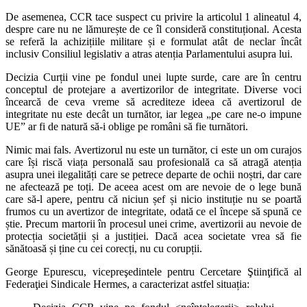
De asemenea, CCR tace suspect cu privire la articolul 1 alineatul 4,
despre care nu ne lămurește de ce îl consideră constituțional. Acesta
se referă la achizițiile militare și e formulat atât de neclar încât
inclusiv Consiliul legislativ a atras atenția Parlamentului asupra lui.
Decizia Curții vine pe fondul unei lupte surde, care are în centru
conceptul de protejare a avertizorilor de integritate. Diverse voci
încearcă de ceva vreme să acrediteze ideea că avertizorul de
integritate nu este decât un turnător, iar legea „pe care ne-o impune
UE” ar fi de natură să-i oblige pe români să fie turnători.
Nimic mai fals. Avertizorul nu este un turnător, ci este un om curajos
care își riscă viața personală sau profesională ca să atragă atenția
asupra unei ilegalități care se petrece departe de ochii noștri, dar care
ne afectează pe toți. De aceea acest om are nevoie de o lege bună
care să-l apere, pentru că niciun șef și nicio instituție nu se poartă
frumos cu un avertizor de integritate, odată ce el începe să spună ce
știe. Precum martorii în procesul unei crime, avertizorii au nevoie de
protecția societății și a justiției. Dacă acea societate vrea să fie
sănătoasă și ține cu cei corecți, nu cu corupții.
George Epurescu, vicepreşedintele pentru Cercetare Ştiinţifică al
Federaţiei Sindicale Hermes, a caracterizat astfel situația: