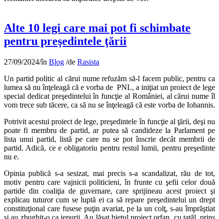
Alte 10 legi care mai pot fi schimbate
pentru preşedintele ţării
27/09/2024
/
în
Blog
/
de
Rasista
Un partid politic al cărui nume refuzăm să-l facem public, pentru ca
lumea să nu înţeleagă că e vorba de PNL, a iniţiat un proiect de lege
special dedicat preşedintelui în funcţie al României, al cărui nume îl
vom trece sub tăcere, ca să nu se înţeleagă că este vorba de Iohannis.
Potrivit acestui proiect de lege, preşedintele în funcţie al ţării, deşi nu
poate fi membru de partid, ar putea să candideze la Parlament pe
lista unui partid, listă pe care nu se pot înscrie decât membrii de
partid. Adică, ce e obligatoriu pentru restul lumii, pentru preşedinte
nu e.
Opinia publică s-a sesizat, mai precis s-a scandalizat, rău de tot,
motiv pentru care vajnicii politicieni, în frunte cu şefii celor două
partide din coaliţia de guvernare, care sprijineau acest proiect şi
explicau tuturor cum se luptă ei ca să repare preşedintelui un drept
constituţional care fusese puţin avariat, pe la un colţ, s-au împrăştiat
şi au zbughit-o ca iepurii. Au lăsat bietul proiect orfan, cu tatăl, prins