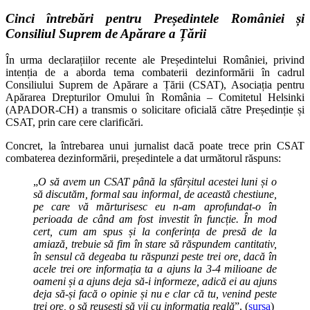
Cinci întrebări pentru Președintele României și
Consiliul Suprem de Apărare a Țării
În urma declarațiilor recente ale Președintelui României, privind
intenția de a aborda tema combaterii dezinformării în cadrul
Consiliului Suprem de Apărare a Țării (CSAT), Asociația pentru
Apărarea Drepturilor Omului în România – Comitetul Helsinki
(APADOR-CH) a transmis o solicitare oficială către Președinție și
CSAT, prin care cere clarificări.
Concret, la întrebarea unui jurnalist dacă poate trece prin CSAT
combaterea dezinformării, președintele a dat următorul răspuns:
„
O să avem un CSAT până la sfârșitul acestei luni și o
să discutăm, formal sau informal, de această chestiune,
pe care vă mărturisesc eu n-am aprofundat-o în
perioada de când am fost investit în funcție. În mod
cert, cum am spus și la conferința de presă de la
amiază, trebuie să fim în stare să răspundem cantitativ,
în sensul că degeaba tu răspunzi peste trei ore, dacă în
acele trei ore informația ta a ajuns la 3-4 milioane de
oameni și a ajuns deja să-i informeze, adică ei au ajuns
deja să-și facă o opinie și nu e clar că tu, venind peste
trei ore, o să reușești să vii cu informația reală
”. (
sursa
)