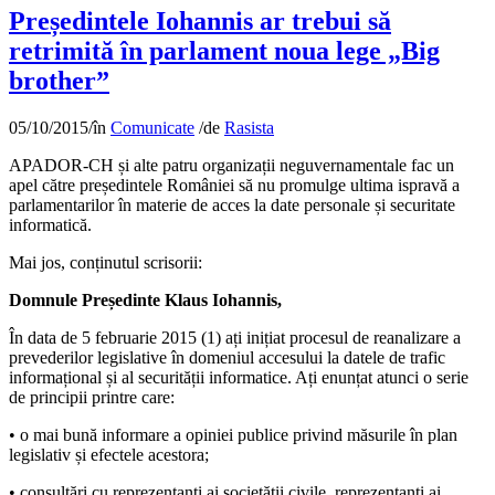
Președintele Iohannis ar trebui să
retrimită în parlament noua lege „Big
brother”
05/10/2015
/
în
Comunicate
/
de
Rasista
APADOR-CH și alte patru organizații neguvernamentale fac un
apel către președintele României să nu promulge ultima ispravă a
parlamentarilor în materie de acces la date personale și securitate
informatică.
Mai jos, conținutul scrisorii:
Domnule Președinte Klaus Iohannis,
În data de 5 februarie 2015 (1) ați inițiat procesul de reanalizare a
prevederilor legislative în domeniul accesului la datele de trafic
informațional și al securității informatice. Ați enunțat atunci o serie
de principii printre care:
• o mai bună informare a opiniei publice privind măsurile în plan
legislativ și efectele acestora;
• consultări cu reprezentanți ai societătii civile, reprezentanți ai