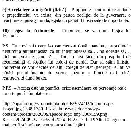
9) A treia lege a mişcării (fizică)
– Propunere: pentru orice acțiune
a preşedintelui, va exista, din partea coaliţiei de la guvernare, o
reacțiune supusă şi umilă, egală cu pătratul lipsei sale de importanţă.
10) Legea lui Arhimede
– Propunere: se va numi Legea lui
Iohannis.
P.S. Cu modestia care l-a caracterizat două mandate, președintele
nenumit a anunțat astăzi că nu intenționează să…, nu dorește să…,
nici nu avea de gând să…. Totul a fost făcut din preaplinul de
recunoștință al foștilor lui colegi de partid. Dar să stăm liniștiți,
indiferent ce vor decide ceilalți, colegii de stat (nedrept), el nu va
părăsi postul înainte de vreme, pentru o funcție mai mică,
remunerată
după buget.
P.P.S. – Acesta este un pamflet, orice asemănare cu personaje reale
nu este pur întâmplătoare.
https://apador.org/wp-content/uploads/2024/02/Iohannis-pe-
Logan.jpg
1388
1740
Rasista
https://apador.org/wp-
content/uploads/2020/09/apador-logo-tmp-300x159.png
Rasista
2024-09-27 16:38:56
2024-09-27 17:01:19
Alte 10 legi care
mai pot fi schimbate pentru preşedintele ţării