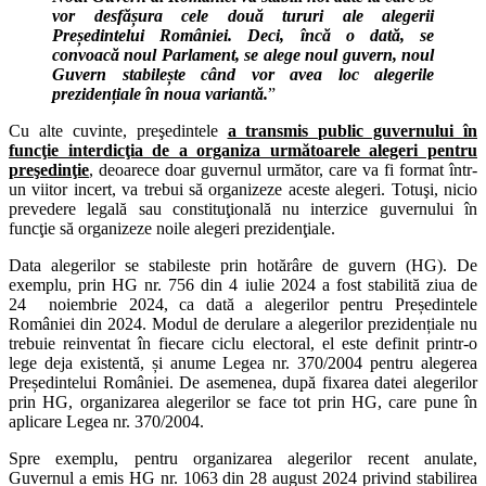
vor desfășura cele două tururi ale alegerii
Președintelui României. Deci, încă o dată, se
convoacă noul Parlament, se alege noul guvern, noul
Guvern stabilește când vor avea loc alegerile
prezidențiale în noua variantă.
”
Cu alte cuvinte, preşedintele
a transmis public guvernului în
funcţie interdicţia de a organiza următoarele alegeri pentru
preşedinţie
, deoarece doar guvernul următor, care va fi format într-
un viitor incert, va trebui să organizeze aceste alegeri. Totuşi, nicio
prevedere legală sau constituţională nu interzice guvernului în
funcţie să organizeze noile alegeri prezidenţiale.
Data alegerilor se stabileste prin hotărâre de guvern (HG). De
exemplu, prin HG nr. 756 din 4 iulie 2024 a fost stabilită ziua de
24 noiembrie 2024, ca dată a alegerilor pentru Președintele
României din 2024. Modul de derulare a alegerilor prezidențiale nu
trebuie reinventat în fiecare ciclu electoral, el este definit printr-o
lege deja existentă, și anume Legea nr. 370/2004 pentru alegerea
Președintelui României. De asemenea, după fixarea datei alegerilor
prin HG, organizarea alegerilor se face tot prin HG, care pune în
aplicare Legea nr. 370/2004.
Spre exemplu, pentru organizarea alegerilor recent anulate,
Guvernul a emis HG nr. 1063 din 28 august 2024 privind stabilirea