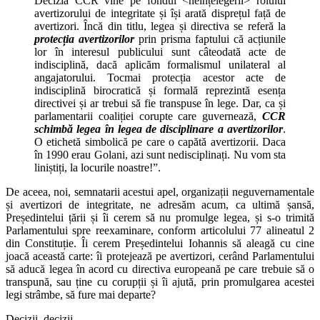
Decizia CCR vine pe fondul <neînțelegerii> rolului
avertizorului de integritate și își arată disprețul față de
avertizori. Încă din titlu, legea și directiva se referă la
protecția avertizorilor
prin prisma faptului că acțiunile
lor în interesul publicului sunt câteodată acte de
indisciplină, dacă aplicăm formalismul unilateral al
angajatorului. Tocmai protecția acestor acte de
indisciplină birocratică și formală reprezintă esența
directivei și ar trebui să fie transpuse în lege. Dar, ca și
parlamentarii coaliției corupte care guvernează,
CCR
schimbă legea în
legea de disciplinare a avertizorilor
.
O etichetă simbolică pe care o capătă avertizorii. Daca
în 1990 erau Golani, azi sunt nedisciplinați. Nu vom sta
liniștiți, la locurile noastre!”.
De aceea, noi, semnatarii acestui apel, organizații neguvernamentale
și avertizori de integritate, ne adresăm acum, ca ultimă șansă,
Președintelui țării și îi cerem să nu promulge legea, și s-o trimită
Parlamentului spre reexaminare, conform articolului 77 alineatul 2
din Constituție. Îi cerem Președintelui Iohannis să aleagă cu cine
joacă această carte: îi protejează pe avertizori, cerând Parlamentului
să aducă legea în acord cu directiva europeană pe care trebuie să o
transpună, sau ține cu corupții și îi ajută, prin promulgarea acestei
legi strâmbe, să fure mai departe?
Decizii, decizii.