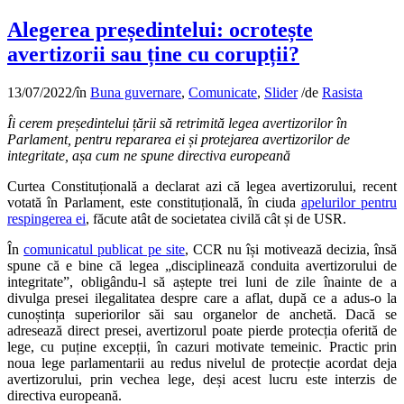
Alegerea președintelui: ocrotește
avertizorii sau ține cu corupții?
13/07/2022
/
în
Buna guvernare
,
Comunicate
,
Slider
/
de
Rasista
Îi cerem președintelui țării să retrimită legea avertizorilor în
Parlament, pentru repararea ei și protejarea avertizorilor de
integritate, așa cum ne spune directiva europeană
Curtea Constituțională a declarat azi că legea avertizorului, recent
votată în Parlament, este constituțională, în ciuda
apelurilor pentru
respingerea ei
, făcute atât de societatea civilă cât și de USR.
În
comunicatul publicat pe site
, CCR nu își motivează decizia, însă
spune că e bine că legea „disciplinează conduita avertizorului de
integritate”, obligându-l să aștepte trei luni de zile înainte de a
divulga presei ilegalitatea despre care a aflat, după ce a adus-o la
cunoștința superiorilor săi sau organelor de anchetă. Dacă se
adresează direct presei, avertizorul poate pierde protecția oferită de
lege, cu puține excepții, în cazuri motivate temeinic. Practic prin
noua lege parlamentarii au redus nivelul de protecție acordat deja
avertizorului, prin vechea lege, deși acest lucru este interzis de
directiva europeană.