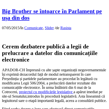
Big Brother se întoarce în Parlament pe
ușa din dos
07/05/2015
/
în
Comunicate
,
Slider
/
de
Rasista
Cerem dezbatere publică a legii de
prelucrare a datelor din comunicațiile
electronice
APADOR-CH împreună cu alte șapte organizații neguvernamentale
își exprimă dezacordul față de modul netransparent în care
Președinția și partidele parlamentare au procedat în legătură cu
modificarea Legii 506/2004, a prelucrării datelor rezultate din
comunicațiile electronice. În urma întâlnirii din 6 mai de la
Cotroceni,
proiectul cu modificările legislative
a apărut imediat pe
site-ul Senatului,introdus în procedură legislativă. Asta înseamnă că
legiuitorul sare o etapă importantă legală, aceea a consultării publice.
Fiind vorba despre o lege care afectează direct comunicațiile