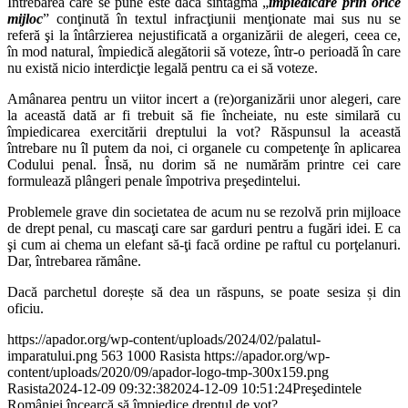
Întrebarea care se pune este dacă sintagma „
împiedicare prin orice
mijloc
” conţinută în textul infracţiunii menţionate mai sus nu se
referă şi la întârzierea nejustificată a organizării de alegeri, ceea ce,
în mod natural, împiedică alegătorii să voteze, într-o perioadă în care
nu există nicio interdicţie legală pentru ca ei să voteze.
Amânarea pentru un viitor incert a (re)organizării unor alegeri, care
la această dată ar fi trebuit să fie încheiate, nu este similară cu
împiedicarea exercitării dreptului la vot? Răspunsul la această
întrebare nu îl putem da noi, ci organele cu competenţe în aplicarea
Codului penal. Însă, nu dorim să ne numărăm printre cei care
formulează plângeri penale împotriva preşedintelui.
Problemele grave din societatea de acum nu se rezolvă prin mijloace
de drept penal, cu mascaţi care sar garduri pentru a fugări idei. E ca
şi cum ai chema un elefant să-ţi facă ordine pe raftul cu porţelanuri.
Dar, întrebarea rămâne.
Dacă parchetul dorește să dea un răspuns, se poate sesiza și din
oficiu.
https://apador.org/wp-content/uploads/2024/02/palatul-
imparatului.png
563
1000
Rasista
https://apador.org/wp-
content/uploads/2020/09/apador-logo-tmp-300x159.png
Rasista
2024-12-09 09:32:38
2024-12-09 10:51:24
Preşedintele
României încearcă să împiedice dreptul de vot?