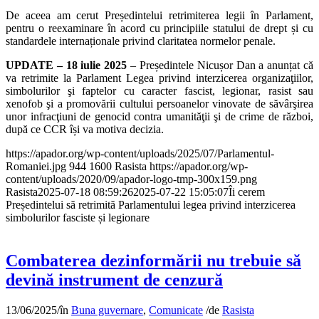
De aceea am cerut Președintelui retrimiterea legii în Parlament,
pentru o reexaminare în acord cu principiile statului de drept și cu
standardele internaționale privind claritatea normelor penale.
UPDATE – 18 iulie 2025
– Președintele Nicușor Dan a anunțat că
va retrimite la Parlament Legea privind interzicerea organizaţiilor,
simbolurilor şi faptelor cu caracter fascist, legionar, rasist sau
xenofob şi a promovării cultului persoanelor vinovate de săvârşirea
unor infracţiuni de genocid contra umanităţii şi de crime de război,
după ce CCR își va motiva decizia.
https://apador.org/wp-content/uploads/2025/07/Parlamentul-
Romaniei.jpg
944
1600
Rasista
https://apador.org/wp-
content/uploads/2020/09/apador-logo-tmp-300x159.png
Rasista
2025-07-18 08:59:26
2025-07-22 15:05:07
Îi cerem
Președintelui să retrimită Parlamentului legea privind interzicerea
simbolurilor fasciste și legionare
Combaterea dezinformării nu trebuie să
devină instrument de cenzură
13/06/2025
/
în
Buna guvernare
,
Comunicate
/
de
Rasista