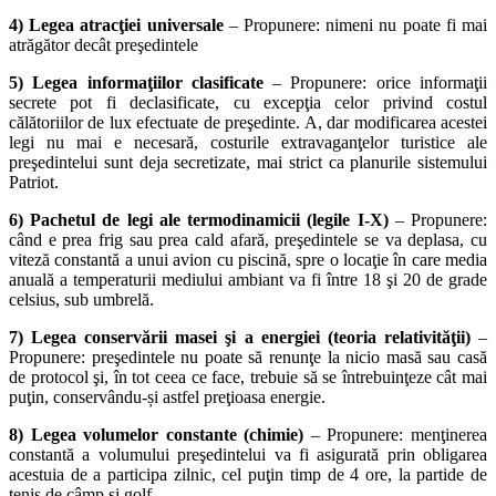
4) Legea atracţiei universale
– Propunere: nimeni nu poate fi mai
atrăgător decât preşedintele
5) Legea informaţiilor clasificate
– Propunere: orice informaţii
secrete pot fi declasificate, cu excepţia celor privind costul
călătoriilor de lux efectuate de preşedinte. A, dar modificarea acestei
legi nu mai e necesară, costurile extravaganţelor turistice ale
preşedintelui sunt deja secretizate, mai strict ca planurile sistemului
Patriot.
6) Pachetul de legi ale termodinamicii (legile I-X)
– Propunere:
când e prea frig sau prea cald afară, preşedintele se va deplasa, cu
viteză constantă a unui avion cu piscină, spre o locaţie în care media
anuală a temperaturii mediului ambiant va fi între 18 şi 20 de grade
celsius, sub umbrelă.
7) Legea conservării masei şi a energiei (teoria relativităţii)
–
Propunere: preşedintele nu poate să renunţe la nicio masă sau casă
de protocol şi, în tot ceea ce face, trebuie să se întrebuinţeze cât mai
puţin, conservându-și astfel preţioasa energie.
8) Legea volumelor constante (chimie)
– Propunere: menţinerea
constantă a volumului preşedintelui va fi asigurată prin obligarea
acestuia de a participa zilnic, cel puţin timp de 4 ore, la partide de
tenis de câmp şi golf.