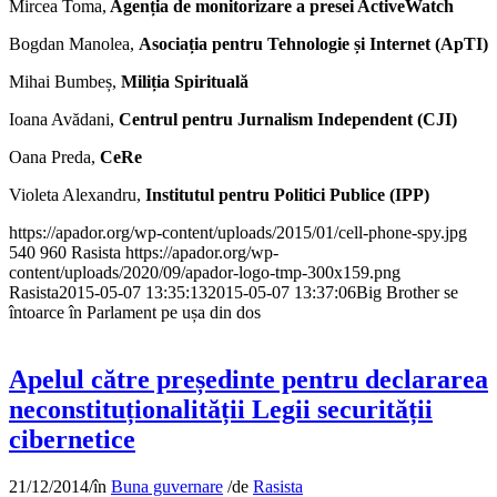
Mircea Toma,
Agenția de monitorizare a presei ActiveWatch
Bogdan Manolea,
Asociația pentru Tehnologie și Internet (ApTI)
Mihai Bumbeș,
Miliția Spirituală
Ioana Avădani,
Centrul pentru Jurnalism Independent (CJI)
Oana Preda,
CeRe
Violeta Alexandru,
Institutul pentru Politici Publice (IPP)
https://apador.org/wp-content/uploads/2015/01/cell-phone-spy.jpg
540
960
Rasista
https://apador.org/wp-
content/uploads/2020/09/apador-logo-tmp-300x159.png
Rasista
2015-05-07 13:35:13
2015-05-07 13:37:06
Big Brother se
întoarce în Parlament pe ușa din dos
Apelul către președinte pentru declararea
neconstituționalității Legii securității
cibernetice
21/12/2014
/
în
Buna guvernare
/
de
Rasista