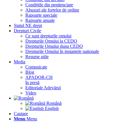
Condițiile din penitenciare
Abuzuri ale forțelor de ordine
Rapoarte speciale
Rapoarte anuale
Statul NE drept
Drepturi Civile
Ce sunt drepturile omului
Drepturile Omului la CEDO
Drepturile Omului dupa CEDO
Drepturile Omului în instantele nationale
Resurse utile
Media
Comunicate
Blog
APADOR-CH
în presă
Editoriale Adevărul
Video
Română
English
Cautare
Menu
Menu