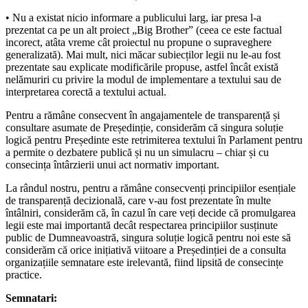
• Nu a existat nicio informare a publicului larg, iar presa l-a
prezentat ca pe un alt proiect „Big Brother” (ceea ce este factual
incorect, atâta vreme cât proiectul nu propune o supraveghere
generalizată). Mai mult, nici măcar subiecților legii nu le-au fost
prezentate sau explicate modificările propuse, astfel încât există
nelămuriri cu privire la modul de implementare a textului sau de
interpretarea corectă a textului actual.
Pentru a rămâne consecvent în angajamentele de transparență și
consultare asumate de Președinție, considerăm că singura soluție
logică pentru Președinte este retrimiterea textului în Parlament pentru
a permite o dezbatere publică și nu un simulacru – chiar și cu
consecința întârzierii unui act normativ important.
La rândul nostru, pentru a rămâne consecvenți principiilor esențiale
de transparență decizională, care v-au fost prezentate în multe
întâlniri, considerăm că, în cazul în care veți decide că promulgarea
legii este mai importantă decât respectarea principiilor susținute
public de Dumneavoastră, singura soluție logică pentru noi este să
considerăm că orice inițiativă viitoare a Președinției de a consulta
organizațiile semnatare este irelevantă, fiind lipsită de consecințe
practice.
Semnatari: