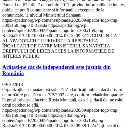
Partea I nr. 622 din 7 octombrie 2013, privind informatiile de interes
public ce pot fi comunicate si informatiile exceptate de la
comunicare, la nivelul Ministerului Sanatatii.
https://apador.org/wp-content/uploads/2020/09/apador-logo-tmp-
300x159.png
0
0
Rasista
https://apador.org/wp-
content/uploads/2020/09/apador-logo-tmp-300x159.png
Rasista
2013-10-10 00:00:00
2014-03-10 09:37:57
COMUNICAT
AL APADOR-CH CU PRIVIRE LA REPETAREA
ÎNCALCARII DE CATRE MINISTERUL SANATATII A
DREPTULUI DE LIBER ACCES LA INFORMATIILE DE
INTERES PUBLIC
Arătați-ne cât de independentă este justiția din
România
09/10/2013
Organizațiile semnatare vă solicită să clarificați public, dacă dosarul
de urmărire penală cu nr. 3/P/2002 care, conform relatărilor aparute
în presă privește afacerea Roșia Montană, există și dacă da, pe rolul
cărui parchet se află.
https://apador.org/wp-content/uploads/2020/09/apador-logo-tmp-
300x159.png
0
0
Rasista
https://apador.org/wp-
content/uploads/2020/09/apador-logo-tmp-300x159.png
Rasista
2013-10-09 00:00:00
2014-03-10 09:38:12
Arătați-ne cât de