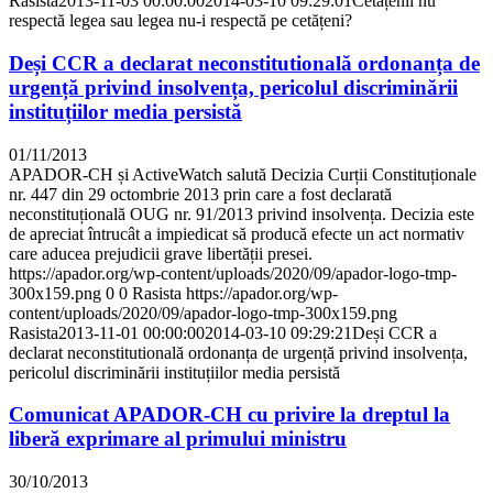
Rasista
2013-11-03 00:00:00
2014-03-10 09:29:01
Cetățenii nu
respectă legea sau legea nu-i respectă pe cetățeni?
Deși CCR a declarat neconstitutională ordonanța de
urgență privind insolvența, pericolul discriminării
instituțiilor media persistă
01/11/2013
APADOR-CH și ActiveWatch salută Decizia Curții Constituționale
nr. 447 din 29 octombrie 2013 prin care a fost declarată
neconstituțională OUG nr. 91/2013 privind insolvența. Decizia este
de apreciat întrucât a impiedicat să producă efecte un act normativ
care aducea prejudicii grave libertății presei.
https://apador.org/wp-content/uploads/2020/09/apador-logo-tmp-
300x159.png
0
0
Rasista
https://apador.org/wp-
content/uploads/2020/09/apador-logo-tmp-300x159.png
Rasista
2013-11-01 00:00:00
2014-03-10 09:29:21
Deși CCR a
declarat neconstitutională ordonanța de urgență privind insolvența,
pericolul discriminării instituțiilor media persistă
Comunicat APADOR-CH cu privire la dreptul la
liberă exprimare al primului ministru
30/10/2013