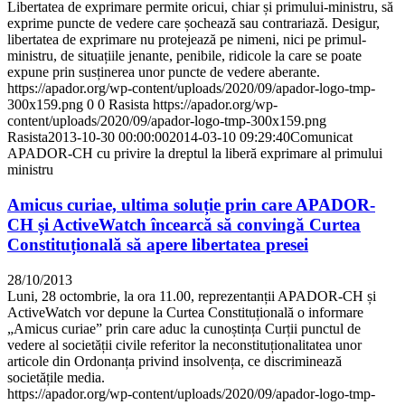
Libertatea de exprimare permite oricui, chiar și primului-ministru, să
exprime puncte de vedere care șochează sau contrariază. Desigur,
libertatea de exprimare nu protejează pe nimeni, nici pe primul-
ministru, de situațiile jenante, penibile, ridicole la care se poate
expune prin susținerea unor puncte de vedere aberante.
https://apador.org/wp-content/uploads/2020/09/apador-logo-tmp-
300x159.png
0
0
Rasista
https://apador.org/wp-
content/uploads/2020/09/apador-logo-tmp-300x159.png
Rasista
2013-10-30 00:00:00
2014-03-10 09:29:40
Comunicat
APADOR-CH cu privire la dreptul la liberă exprimare al primului
ministru
Amicus curiae, ultima soluție prin care APADOR-
CH și ActiveWatch încearcă să convingă Curtea
Constituțională să apere libertatea presei
28/10/2013
Luni, 28 octombrie, la ora 11.00, reprezentanții APADOR-CH și
ActiveWatch vor depune la Curtea Constituțională o informare
„Amicus curiae” prin care aduc la cunoștința Curții punctul de
vedere al societății civile referitor la neconstituționalitatea unor
articole din Ordonanța privind insolvența, ce discriminează
societățile media.
https://apador.org/wp-content/uploads/2020/09/apador-logo-tmp-