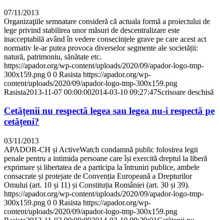
07/11/2013
Organizaţiile semnatare consideră că actuala formă a proiectului de
lege privind stabilirea unor măsuri de descentralizare este
inacceptabilă având în vedere consecințele grave pe care acest act
normativ le-ar putea provoca diverselor segmente ale societății:
natură, patrimoniu, sănătate etc.
https://apador.org/wp-content/uploads/2020/09/apador-logo-tmp-
300x159.png
0
0
Rasista
https://apador.org/wp-
content/uploads/2020/09/apador-logo-tmp-300x159.png
Rasista
2013-11-07 00:00:00
2014-03-10 09:27:47
Scrisoare deschisă
Cetățenii nu respectă legea sau legea nu-i respectă pe
cetățeni?
03/11/2013
APADOR-CH și ActiveWatch condamnă public folosirea legii
penale pentru a intimida persoane care își exercită dreptul la liberă
exprimare și libertatea de a participa la întruniri publice, ambele
consacrate și protejate de Convenția Europeană a Drepturilor
Omului (art. 10 și 11) și Constituția României (art. 30 și 39).
https://apador.org/wp-content/uploads/2020/09/apador-logo-tmp-
300x159.png
0
0
Rasista
https://apador.org/wp-
content/uploads/2020/09/apador-logo-tmp-300x159.png