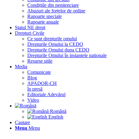
Condițiile din penitenciare
Abuzuri ale forțelor de ordine
Rapoarte speciale
Rapoarte anuale
Statul NE drept
Drepturi Civile
Ce sunt drepturile omului
Drepturile Omului la CEDO
Drepturile Omului dupa CEDO
Drepturile Omului în instantele nationale
Resurse utile
Media
Comunicate
Blog
APADOR-CH
în presă
Editoriale Adevărul
Video
Română
English
Cautare
Menu
Menu