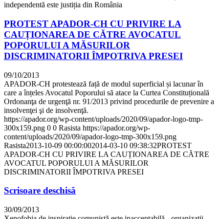
independentă este justiția din România
PROTEST APADOR-CH CU PRIVIRE LA
CAUȚIONAREA DE CĂTRE AVOCATUL
POPORULUI A MĂSURILOR
DISCRIMINATORII ÎMPOTRIVA PRESEI
09/10/2013
APADOR-CH protestează față de modul superficial și lacunar în
care a înțeles Avocatul Poporului să atace la Curtea Constituțională
Ordonanţa de urgenţă nr. 91/2013 privind procedurile de prevenire a
insolvenţei şi de insolvenţă.
https://apador.org/wp-content/uploads/2020/09/apador-logo-tmp-
300x159.png
0
0
Rasista
https://apador.org/wp-
content/uploads/2020/09/apador-logo-tmp-300x159.png
Rasista
2013-10-09 00:00:00
2014-03-10 09:38:32
PROTEST
APADOR-CH CU PRIVIRE LA CAUȚIONAREA DE CĂTRE
AVOCATUL POPORULUI A MĂSURILOR
DISCRIMINATORII ÎMPOTRIVA PRESEI
Scrisoare deschisă
30/09/2013
Xenofobia de inspirație comunistă este inacceptabilă - organizații