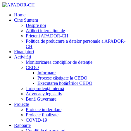
Home
Cine Suntem
Despre noi
Afilieri internaționale
Prieteni APADOR-CH
Politica de prelucrare a datelor personale a APADOR-
CH
Finanțatori
Activități
Monitorizarea condițiilor de detenție
CEDO
Informare
Procese câștigate la CEDO
Executarea hotărârilor CEDO
Jurisprudență internă
Advocacy legislativ
Bună Guvernare
Proiecte
Proiecte in derulare
Proiecte finalizate
COVID-19
Rapoarte
Condițiile din aresturi