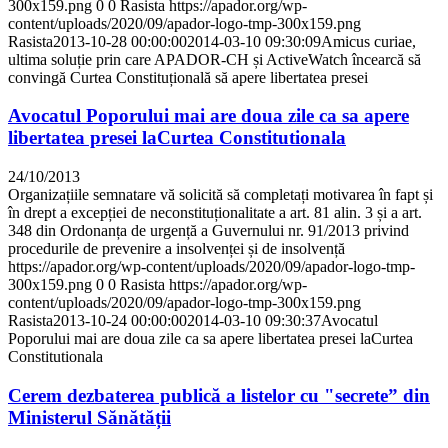
300x159.png
0
0
Rasista
https://apador.org/wp-
content/uploads/2020/09/apador-logo-tmp-300x159.png
Rasista
2013-10-28 00:00:00
2014-03-10 09:30:09
Amicus curiae,
ultima soluție prin care APADOR-CH și ActiveWatch încearcă să
convingă Curtea Constituțională să apere libertatea presei
Avocatul Poporului mai are doua zile ca sa apere
libertatea presei laCurtea Constitutionala
24/10/2013
Organizațiile semnatare vă solicită să completați motivarea în fapt și
în drept a excepției de neconstituționalitate a art. 81 alin. 3 și a art.
348 din Ordonanța de urgență a Guvernului nr. 91/2013 privind
procedurile de prevenire a insolvenței și de insolvență
https://apador.org/wp-content/uploads/2020/09/apador-logo-tmp-
300x159.png
0
0
Rasista
https://apador.org/wp-
content/uploads/2020/09/apador-logo-tmp-300x159.png
Rasista
2013-10-24 00:00:00
2014-03-10 09:30:37
Avocatul
Poporului mai are doua zile ca sa apere libertatea presei laCurtea
Constitutionala
Cerem dezbaterea publică a listelor cu "secrete” din
Ministerul Sănătății