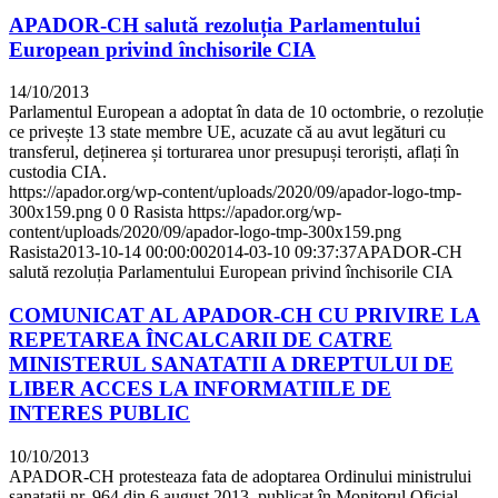
APADOR-CH salută rezoluția Parlamentului
European privind închisorile CIA
14/10/2013
Parlamentul European a adoptat în data de 10 octombrie, o rezoluție
ce privește 13 state membre UE, acuzate că au avut legături cu
transferul, deținerea și torturarea unor presupuși teroriști, aflați în
custodia CIA.
https://apador.org/wp-content/uploads/2020/09/apador-logo-tmp-
300x159.png
0
0
Rasista
https://apador.org/wp-
content/uploads/2020/09/apador-logo-tmp-300x159.png
Rasista
2013-10-14 00:00:00
2014-03-10 09:37:37
APADOR-CH
salută rezoluția Parlamentului European privind închisorile CIA
COMUNICAT AL APADOR-CH CU PRIVIRE LA
REPETAREA ÎNCALCARII DE CATRE
MINISTERUL SANATATII A DREPTULUI DE
LIBER ACCES LA INFORMATIILE DE
INTERES PUBLIC
10/10/2013
APADOR-CH protesteaza fata de adoptarea Ordinului ministrului
sanatatii nr. 964 din 6 august 2013, publicat în Monitorul Oficial