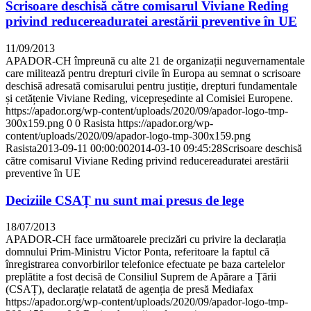
Scrisoare deschisă către comisarul Viviane Reding
privind reducereaduratei arestării preventive în UE
11/09/2013
APADOR-CH împreună cu alte 21 de organizații neguvernamentale
care militează pentru drepturi civile în Europa au semnat o scrisoare
deschisă adresată comisarului pentru justiție, drepturi fundamentale
și cetățenie Viviane Reding, vicepreședinte al Comisiei Europene.
https://apador.org/wp-content/uploads/2020/09/apador-logo-tmp-
300x159.png
0
0
Rasista
https://apador.org/wp-
content/uploads/2020/09/apador-logo-tmp-300x159.png
Rasista
2013-09-11 00:00:00
2014-03-10 09:45:28
Scrisoare deschisă
către comisarul Viviane Reding privind reducereaduratei arestării
preventive în UE
Deciziile CSAȚ nu sunt mai presus de lege
18/07/2013
APADOR-CH face următoarele precizări cu privire la declarația
domnului Prim-Ministru Victor Ponta, referitoare la faptul că
înregistrarea convorbirilor telefonice efectuate pe baza cartelelor
preplătite a fost decisă de Consiliul Suprem de Apărare a Țării
(CSAȚ), declarație relatată de agenția de presă Mediafax
https://apador.org/wp-content/uploads/2020/09/apador-logo-tmp-