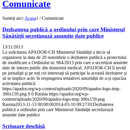
Comunicate
Sunteți aici:
Acasa
1
/
Comunicate
Dezbaterea publică a ordinului prin care Ministerul
Sănătății secretizează anumite date publice
13/11/2013
La solicitarea APADOR-CH Ministerul Sănătății a decis să
organizeze la data de 20 noiembrie o dezbatere publică a proiectului
de modificare a Ordinului nr. 964/2013 prin care a secretizat anumite
date de interes public din domeniul medical. APADOR-CH îi invită
pe jurnalişti şi pe toți cei interesaţi să participe la această dezbatere și
să se implice activ în respingerea tentativei autorității de a-și opaciza
activitatea publică.
https://apador.org/wp-content/uploads/2020/09/apador-logo-tmp-
300x159.png
0
0
Rasista
https://apador.org/wp-
content/uploads/2020/09/apador-logo-tmp-300x159.png
Rasista
2013-11-13 00:00:00
2014-03-10 09:27:01
Dezbaterea
publică a ordinului prin care Ministerul Sănătății secretizează
anumite date publice
Scrisoare deschisă