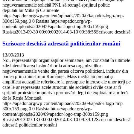
neguvernamentale solicită PNL să retragă sprijinul politic
deputatului Mihăiță Calimente
https://apador.org/wp-content/uploads/2020/09/apador-logo-tmp-
300x159.png
0
0
Rasista
https://apador.org/wp-
content/uploads/2020/09/apador-logo-tmp-300x159.png
Rasista
2013-09-30 00:00:00
2014-03-10 09:38:55
Scrisoare deschisă
Scrisoare deschisă adresată politicienilor români
13/09/2013
Noi, reprezentanții organizațiilor semnatare, am constatat în ultimele
zile intensificarea insinuărilor la adresa organizațiilor
neguvernamentale venite din partea câtorva politicieni, inclusiv din
partea prim-ministrului României. Mass media au preluat și
amplificat acuzațiile referitoare la presupuse interese ale unor terți pe
care le-ar reprezenta acele structuri ale societății civile care ar fi
sprijinit protestele împotriva promovării legii de exploatare auriferă
de la Roșia Montană.
https://apador.org/wp-content/uploads/2020/09/apador-logo-tmp-
300x159.png
0
0
Rasista
https://apador.org/wp-
content/uploads/2020/09/apador-logo-tmp-300x159.png
Rasista
2013-09-13 00:00:00
2014-03-10 09:39:12
Scrisoare deschisă
adresată politicienilor români