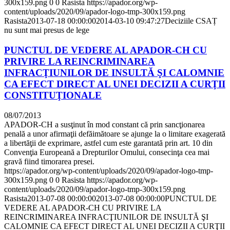
300x159.png
0
0
Rasista
https://apador.org/wp-
content/uploads/2020/09/apador-logo-tmp-300x159.png
Rasista
2013-07-18 00:00:00
2014-03-10 09:47:27
Deciziile CSAȚ
nu sunt mai presus de lege
PUNCTUL DE VEDERE AL APADOR-CH CU
PRIVIRE LA REINCRIMINAREA
INFRACŢIUNILOR DE INSULTĂ ŞI CALOMNIE
CA EFECT DIRECT AL UNEI DECIZII A CURŢII
CONSTITUŢIONALE
08/07/2013
APADOR-CH a susţinut în mod constant că prin sancţionarea
penală a unor afirmaţii defăimătoare se ajunge la o limitare exagerată
a libertăţii de exprimare, astfel cum este garantată prin art. 10 din
Convenţia Europeană a Drepturilor Omului, consecinţa cea mai
gravă fiind timorarea presei.
https://apador.org/wp-content/uploads/2020/09/apador-logo-tmp-
300x159.png
0
0
Rasista
https://apador.org/wp-
content/uploads/2020/09/apador-logo-tmp-300x159.png
Rasista
2013-07-08 00:00:00
2013-07-08 00:00:00
PUNCTUL DE
VEDERE AL APADOR-CH CU PRIVIRE LA
REINCRIMINAREA INFRACŢIUNILOR DE INSULTĂ ŞI
CALOMNIE CA EFECT DIRECT AL UNEI DECIZII A CURŢII