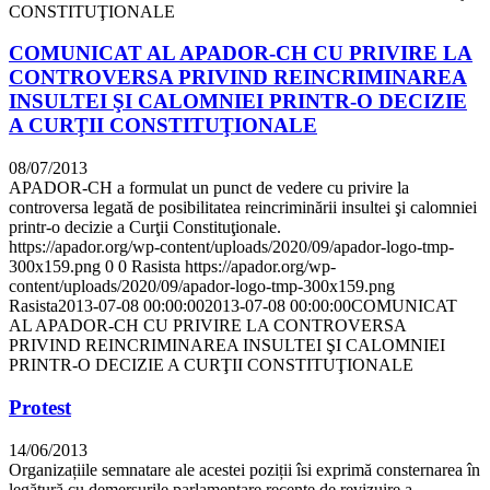
CONSTITUŢIONALE
COMUNICAT AL APADOR-CH CU PRIVIRE LA
CONTROVERSA PRIVIND REINCRIMINAREA
INSULTEI ŞI CALOMNIEI PRINTR-O DECIZIE
A CURŢII CONSTITUŢIONALE
08/07/2013
APADOR-CH a formulat un punct de vedere cu privire la
controversa legată de posibilitatea reincriminării insultei şi calomniei
printr-o decizie a Curţii Constituţionale.
https://apador.org/wp-content/uploads/2020/09/apador-logo-tmp-
300x159.png
0
0
Rasista
https://apador.org/wp-
content/uploads/2020/09/apador-logo-tmp-300x159.png
Rasista
2013-07-08 00:00:00
2013-07-08 00:00:00
COMUNICAT
AL APADOR-CH CU PRIVIRE LA CONTROVERSA
PRIVIND REINCRIMINAREA INSULTEI ŞI CALOMNIEI
PRINTR-O DECIZIE A CURŢII CONSTITUŢIONALE
Protest
14/06/2013
Organizațiile semnatare ale acestei poziții îsi exprimă consternarea în
legătură cu demersurile parlamentare recente de revizuire a