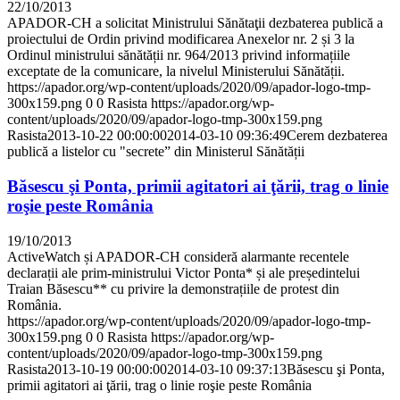
22/10/2013
APADOR-CH a solicitat Ministrului Sănătaţii dezbaterea publică a
proiectului de Ordin privind modificarea Anexelor nr. 2 și 3 la
Ordinul ministrului sănătății nr. 964/2013 privind informațiile
exceptate de la comunicare, la nivelul Ministerului Sănătății.
https://apador.org/wp-content/uploads/2020/09/apador-logo-tmp-
300x159.png
0
0
Rasista
https://apador.org/wp-
content/uploads/2020/09/apador-logo-tmp-300x159.png
Rasista
2013-10-22 00:00:00
2014-03-10 09:36:49
Cerem dezbaterea
publică a listelor cu "secrete” din Ministerul Sănătății
Băsescu şi Ponta, primii agitatori ai ţării, trag o linie
roşie peste România
19/10/2013
ActiveWatch și APADOR-CH consideră alarmante recentele
declarații ale prim-ministrului Victor Ponta* și ale președintelui
Traian Băsescu** cu privire la demonstrațiile de protest din
România.
https://apador.org/wp-content/uploads/2020/09/apador-logo-tmp-
300x159.png
0
0
Rasista
https://apador.org/wp-
content/uploads/2020/09/apador-logo-tmp-300x159.png
Rasista
2013-10-19 00:00:00
2014-03-10 09:37:13
Băsescu şi Ponta,
primii agitatori ai ţării, trag o linie roşie peste România