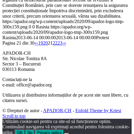
Constituției României, prin care se doreste renunțarea la asigurarea
protecției constituționale împotriva discriminării, prin excluderea
unor criterii, precum orientarea sexuală, vârsta sau dizabilitatea.
https://apador.org/wp-content/uploads/2020/09/apador-logo-tmp-
300x159.png
0
0
Rasista
https://apador.org/wp-
content/uploads/2020/09/apador-logo-tmp-300x159.png
Rasista
2013-06-14 00:00:00
2013-06-14 00:00:00
Protest
Pagina 21 din 30
«
‹
19
20
21
22
23
›
»
APADOR-CH
Str. Nicolae Tonitza 8A
Sector 3 – Bucuresti
030113 Romania
Contactați-ne la
e-mail: office@apador.org
Utilizarea și distribuirea informațiilor de pe acest site sunt libere, cu
citarea sursei.
© Drepturi de autor -
APADOR-CH
-
Enfold Theme by Kriesi
Scroll to top
Utilizăm cookie-uri pentru ca site-ul să funcționeze optim.
Continuând navigarea vă exprimați acordul pentru folosirea cookie-
urilor.
OK
No
Privacy policy