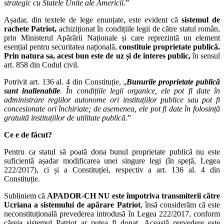
strategic cu Statele Unite ale Americii.
”
Așadar, din textele de lege enunțate, este evident că
sistemul de
rachete Patriot,
achiziționat în condițiile legii de către statul român,
prin Ministerul Apărării Naționale și care reprezintă un element
esențial pentru securitatea națională,
constituie proprietate publică.
Prin natura sa, acest bun este de uz și de interes public,
în sensul
art. 858 din Codul civil.
Potrivit art. 136 al. 4 din Constituție, „
Bunurile proprietate publică
sunt inalienabile
. În condițiile legii organice, ele pot fi date în
administrare regiilor autonome ori instituțiilor publice sau pot fi
concesionate ori închiriate; de asemenea, ele pot fi date în folosință
gratuită instituțiilor de utilitate publică.
”
Ce e de făcut?
Pentru ca statul să poată dona bunul proprietate publică nu este
suficientă așadar modificarea unei singure legi (în speță, Legea
222/2017), ci și a Constituției, respectiv a art. 136 al. 4 din
Constituție.
Subliniem că
APADOR-CH NU este împotriva transmiterii către
Ucriana a sistemului de apărare Patriot
, însă considerăm că este
neconstituțională prevederea introdusă în Legea 222/2017, conform
căreia sistemul Patriot ar putea fi donat. Această prevedere este