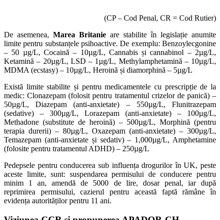
(CP – Cod Penal, CR = Cod Rutier)
De asemenea,
Marea Britanie
are stabilite în legislație anumite
limite pentru substanțele psihoactive. De exemplu: Benzoylecgonine
– 50 µg/L, Cocaină – 10µg/L, Cannabis și cannabinol – 2µg/L,
Ketamină – 20µg/L, LSD – 1µg/L, Methylamphetamină – 10µg/L,
MDMA (ecstasy) – 10µg/L, Heroină și diamorphină – 5µg/L
Există limite stabilite și pentru medicamentele cu prescripție de la
medic: Clonazepam (folosit pentru tratamentul crizelor de panică) –
50µg/L, Diazepam (anti-anxietate) – 550µg/L, Flunitrazepam
(sedative) – 300µg/L, Lorazepam (anti-anxietate) – 100µg/L,
Methadone (substitute de heroină) – 500µg/L, Morphină (pentru
terapia durerii) – 80µg/L, Oxazepam (anti-anxietate) – 300µg/L,
Temazepam (anti-anxietate și sedativ) – 1,000µg/L, Amphetamine
(folosite pentru tratamentul ADHD) – 250µg/L
Pedepsele pentru conducerea sub influența drogurilor în UK, peste
aceste limite, sunt: suspendarea permisului de conducere pentru
minim 1 an, amendă de 5000 de lire, dosar penal, iar după
reprimirea permisului, cazierul pentru această faptă rămâne în
evidența autorităților pentru 11 ani.
Viziunea CCR și propunerea APADOR-CH