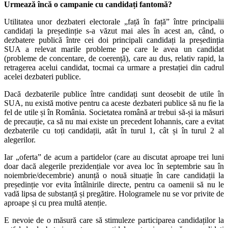
Urmează încă o campanie cu candidați fantomă?
Utilitatea unor dezbateri electorale „față în față” între principalii
candidați la președinție s-a văzut mai ales în acest an, când, o
dezbatere publică între cei doi principali candidați la președinția
SUA a relevat marile probleme pe care le avea un candidat
(probleme de concentare, de coerență), care au dus, relativ rapid, la
retragerea acelui candidat, tocmai ca urmare a prestației din cadrul
acelei dezbateri publice.
Dacă dezbaterile publice între candidați sunt deosebit de utile în
SUA, nu există motive pentru ca aceste dezbateri publice să nu fie la
fel de utile și în România. Societatea română ar trebui să-și ia măsuri
de precauție, ca să nu mai existe un precedent Iohannis, care a evitat
dezbaterile cu toți candidații, atât în turul 1, cât și în turul 2 al
alegerilor.
Iar „oferta” de acum a partidelor (care au discutat aproape trei luni
doar dacă alegerile prezidențiale vor avea loc în septembrie sau în
noiembrie/decembrie) anunță o nouă situație în care candidații la
președinție vor evita întâlnirile directe, pentru ca oamenii să nu le
vadă lipsa de substanță și pregătire. Hologramele nu se vor privite de
aproape și cu prea multă atenție.
E nevoie de o măsură care să stimuleze participarea candidaților la