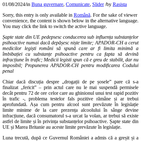
01/08/2024
/
in
Buna guvernare
,
Comunicate
,
Slider
/
by
Rasista
Sorry, this entry is only available in
Română
. For the sake of viewer
convenience, the content is shown below in the alternative language.
You may click the link to switch the active language.
Șapte state din UE pedepsesc conducerea sub influența substanțelor
psihoactive numai dacă depășesc niște limite; APADOR-CH a cerut
medicilor legiști români să spună care ar fi limita minimă a
îmbibației cu substanțe psihoactive pentru ca fapta să devină
infracțiune în trafic; Medicii legisti spun că e greu de stabilit, dar nu
imposibil; Propunerea APADOR-CH pentru modificarea Codului
penal
Chiar dacă discuția despre „drogații de pe șosele” pare că s-a
finalizat „fericit” – prin actul care nu le mai suspendă permisele
decât pentru 72 de ore celor care au ghinionul unui test rapid pozitiv
în trafic -, problema testelor fals pozitive rămâne și ar trebui
aprofundată. Așa cum pentru alcool sunt prevăzute în legislație
limite minime de la care prezența alcoolului în sânge devine
infracțiune, dacă consumatorul s-a urcat la volan, ar trebui să existe
astfel de limite și în privința substanțelor psihoactive. Șapte state din
UE și Marea Britanie au aceste limite prevăzute în legislație.
Luna trecută, după ce Guvernul României a admis că a greșit și a