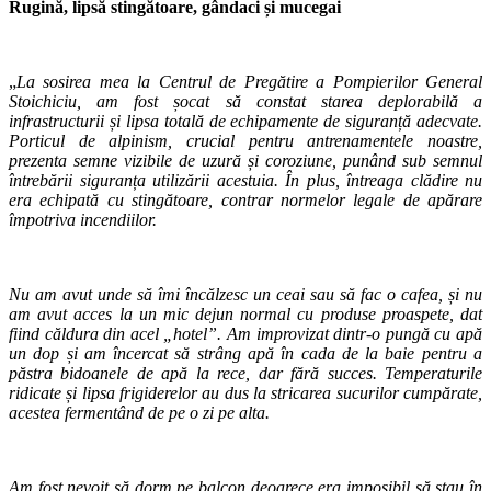
Rugină, lipsă stingătoare, gândaci și mucegai
„
La sosirea mea la Centrul de Pregătire a Pompierilor General
Stoichiciu, am fost șocat să constat starea deplorabilă a
infrastructurii și lipsa totală de echipamente de siguranță adecvate.
Porticul de alpinism, crucial pentru antrenamentele noastre,
prezenta semne vizibile de uzură și coroziune, punând sub semnul
întrebării siguranța utilizării acestuia. În plus, întreaga clădire nu
era echipată cu stingătoare, contrar normelor legale de apărare
împotriva incendiilor.
Nu am avut unde să îmi încălzesc un ceai sau să fac o cafea, și nu
am avut acces la un mic dejun normal cu produse proaspete, dat
fiind căldura din acel „hotel”. Am improvizat dintr-o pungă cu apă
un dop și am încercat să strâng apă în cada de la baie pentru a
păstra bidoanele de apă la rece, dar fără succes. Temperaturile
ridicate și lipsa frigiderelor au dus la stricarea sucurilor cumpărate,
acestea fermentând de pe o zi pe alta.
Am fost nevoit să dorm pe balcon deoarece era imposibil să stau în