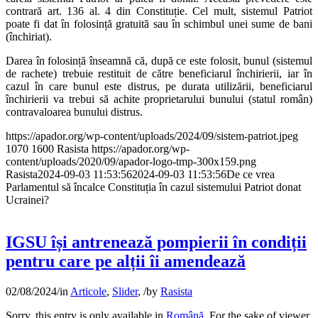
contrară art. 136 al. 4 din Constituție. Cel mult, sistemul Patriot
poate fi dat în folosință gratuită sau în schimbul unei sume de bani
(închiriat).
Darea în folosință înseamnă că, după ce este folosit, bunul (sistemul
de rachete) trebuie restituit de către beneficiarul închirierii, iar în
cazul în care bunul este distrus, pe durata utilizării, beneficiarul
închirierii va trebui să achite proprietarului bunului (statul român)
contravaloarea bunului distrus.
https://apador.org/wp-content/uploads/2024/09/sistem-patriot.jpeg
1070
1600
Rasista
https://apador.org/wp-
content/uploads/2020/09/apador-logo-tmp-300x159.png
Rasista
2024-09-03 11:53:56
2024-09-03 11:53:56
De ce vrea
Parlamentul să încalce Constituția în cazul sistemului Patriot donat
Ucrainei?
IGSU își antrenează pompierii în condiții
pentru care pe alții îi amendează
02/08/2024
/
in
Articole
,
Slider
,
/
by
Rasista
Sorry, this entry is only available in
Română
. For the sake of viewer