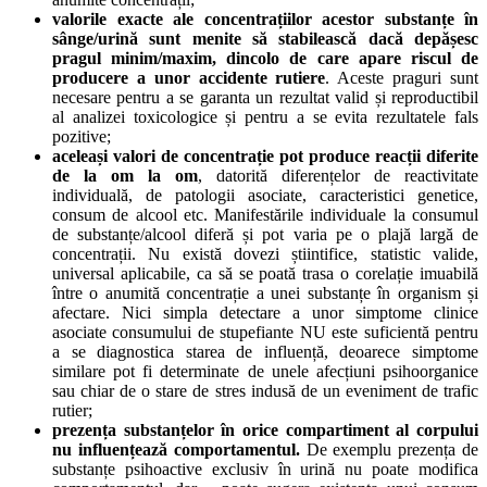
valorile exacte ale concentrațiilor acestor substanțe în
sânge/urină sunt menite să stabilească dacă depășesc
pragul minim/maxim, dincolo de care apare riscul de
producere a unor accidente rutiere
. Aceste praguri sunt
necesare pentru a se garanta un rezultat valid și reproductibil
al analizei toxicologice și pentru a se evita rezultatele fals
pozitive;
aceleași valori de concentrație pot produce reacții diferite
de la om la om
, datorită diferențelor de reactivitate
individuală, de patologii asociate, caracteristici genetice,
consum de alcool etc. Manifestările individuale la consumul
de substanțe/alcool diferă și pot varia pe o plajă largă de
concentrații. Nu există dovezi știintifice, statistic valide,
universal aplicabile, ca să se poată trasa o corelație imuabilă
între o anumită concentrație a unei substanțe în organism și
afectare. Nici simpla detectare a unor simptome clinice
asociate consumului de stupefiante NU este suficientă pentru
a se diagnostica starea de influență, deoarece simptome
similare pot fi determinate de unele afecțiuni psihoorganice
sau chiar de o stare de stres indusă de un eveniment de trafic
rutier;
prezența substanțelor în orice compartiment al corpului
nu influențează comportamentul.
De exemplu prezența de
substanțe psihoactive exclusiv în urină nu poate modifica