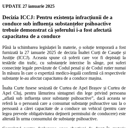
UPDATE 27 ianuarie 2025
Decizia ICCJ: Pentru existența infracțiunii de a
conduce sub influența substanțelor psihoactive
trebuie demonstrat că șoferului i-a fost afectată
capacitatea de a conduce
Până la schimbarea legislației în materie, o soluție temporară a fost
furnizată la 27 ianuarie 2025 de decizia Înaltei Curți de Casație și
Justiție (ICCJ). Aceasta spune că șoferii care vor fi depistați la
testările din trafic, cu substanțele interzise în sânge, pot suferi
consecințe legale prevăzute de Codul penal și de Codul rutier numai
în măsura în care o expertiză medico-legală confirmă că respectivele
substanțe le-au afectat capacitatea de a conduce mașina.
Înalta Curte fusese sesizată de Curtea de Apel Brașov și Curtea de
Apel Cluj, pentru lămurirea sintagmei din lege privind persoana
„aflată sub influența unor substanțe psihoactive”, dacă aceasta se
referă la o persoană care a consumat substanţe psihoactive sau la o
persoană a cărei capacitate de a conduce un vehicul (pentru care
legea prevede obligativitatea deţinerii permisului de conducere) este
alterată în urma consumului de substanţe psihoactive.