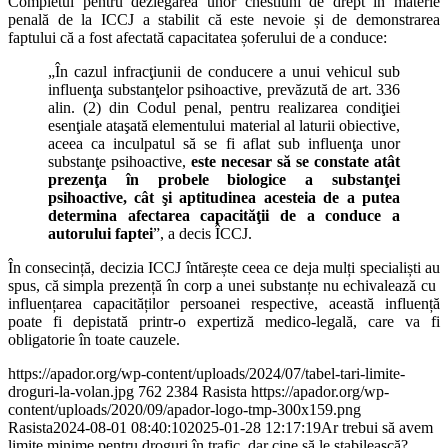
Completul pentru dezlegarea unor chestiuni de drept în materie
penală de la ICCJ a stabilit că este nevoie și de demonstrarea
faptului că a fost afectată capacitatea șoferului de a conduce:
„În cazul infracţiunii de conducere a unui vehicul sub
influenţa substanţelor psihoactive, prevăzută de art. 336
alin. (2) din Codul penal, pentru realizarea condiţiei
esenţiale ataşată elementului material al laturii obiective,
aceea ca inculpatul să se fi aflat sub influenţa unor
substanţe psihoactive,
este necesar să se constate atât
prezenţa în probele biologice a substanţei
psihoactive, cât şi aptitudinea acesteia de a putea
determina afectarea capacităţii de a conduce a
autorului faptei
”, a decis ÎCCJ.
În consecință, decizia ICCJ întărește ceea ce deja mulți specialiști au
spus, că simpla prezență în corp a unei substanțe nu echivalează cu
influențarea capacităților persoanei respective, această influență
poate fi depistată printr-o expertiză medico-legală, care va fi
obligatorie în toate cauzele.
https://apador.org/wp-content/uploads/2024/07/tabel-tari-limite-
droguri-la-volan.jpg
762
2384
Rasista
https://apador.org/wp-
content/uploads/2020/09/apador-logo-tmp-300x159.png
Rasista
2024-08-01 08:40:10
2025-01-28 12:17:19
Ar trebui să avem
limite minime pentru droguri în trafic, dar cine să le stabilească?