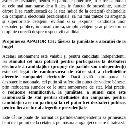
astfel de dezbateri, pentru ca partidele puternice, ai căror candidați
au cele mai mari șanse de a fi aleși în funcția de președinte, partide
cărora li se rambursează de la stat (adică de la cetățeni) cheltuielile
din campania electorală prezidențială, să nu mai trateze cu aroganță
și superioritate cetățenii, evitând să-și „expună” candidații unor
dezbateri publice, în cursul cărora, simplii cetățeni și-ar putea forma
o opinie corectă despre respectivii candidați.
Propunerea APADOR-CH: tăierea la jumătate a alocației de la
buget
Același raționament este valabil și pentru candidații independenți.
Iar
stimulul cel mai potrivit pentru participarea la dezbateri
electorale a candidaților (propuși de partide sau independenți)
este cel legat de rambursarea de către stat a cheltuielilor
aferente campaniei electorale
. Dacă evită participarea la
dezbaterile naționale, cel puțin să sufere din punct de vedere bănesc,
prin reducerea sumelor ce le sunt rambursate de stat. Mai precis,
o
reducere semnificativă, la jumătate, a sumei care este
rambursată de stat pentru cheltuielile din campanie, pentru
candidații care nu participă la cel puțin trei dezbateri publice,
pentru fiecare tur al alegerilor prezidențiale
.
Este cât se poate de normal ca partidele/independenții să primească
bani mai puțini de la cetățeni, pe măsura aroganței cu care îi tratează.