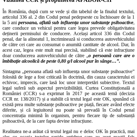
În România, după cum se vede și din tabelul de la finalul textului,
articolul 336 al. 2 din Codul penal pedepseste cu închisoare de la 1
la 5 ani
persoana, aflată sub influența unor substanţe psihoactive
,
care conduce un vehicul pentru care legea prevede obligativitatea
deținerii permisului de conducere. Același articol 336 din Codul
penal, dar la alineatul 1, incriminează si conducerea autovehiculului
de către cei care au consumat o anumită cantitate de alcool. Dar, în
acest caz, legea este mult mai precisă, stabilind că este infracțiune
doar conducerea autovehiculului de către „
o persoană care are o
îmbibaţie alcoolică de peste 0,80 g/l alcool pur în sânge…”.
Sintagma „persoana aflată sub influența unor substanțe psihoactive”
folosită de lege a fost criticată în doctrină, din cauza caracterului ei
echivoc, imprecis, care lasă loc unor interpretări subiective. Textul
legal suferă sub aspectul previzibilității. Curtea Constituțională a
României (CCR) s-a exprimat în 2017 pe această temă (decizia
CCR nr. 138/2017) și a stabilit că textul legal este OK, spunând că
există prea multe substanțe psihoactive pe piață, fiecare având efecte
diferite, și că legiuitorul nu poate să prevadă în Codul penal
concentrația minimă în organism, pentru fiecare tip de substanță
psihoactivă, de la care fapta devine infracțiune.
Realitatea ne-a arătat că textul legal nu e deloc OK în practică, mai
ales cu ocazia testelor rapide antidrog care au avut reacții fals