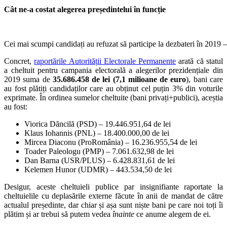
Cât ne-a costat alegerea președintelui în funcție
Cei mai scumpi candidați au refuzat să participe la dezbateri în 2019
Concret,
raportările Autorității Electorale Permanente
arată că statul
a cheltuit pentru campania electorală a alegerilor prezidențiale din
2019 suma de
35.686.458 de lei (7,1 milioane de euro
), bani care
au fost plătiți candidaților care au obținut cel puțin 3% din voturile
exprimate. În ordinea sumelor cheltuite (bani privați+publici), aceștia
au fost:
Viorica Dăncilă (PSD) – 19.446.951,64 de lei
Klaus Iohannis (PNL) – 18.400.000,00 de lei
Mircea Diaconu (ProRomânia) – 16.236.955,54 de lei
Toader Paleologu (PMP) – 7.061.632,98 de lei
Dan Barna (USR/PLUS) – 6.428.831,61 de lei
Kelemen Hunor (UDMR) – 443.534,50 de lei
Desigur, aceste cheltuieli publice par insignifiante raportate la
cheltuielile cu deplasările externe făcute în anii de mandat de către
actualul președinte, dar chiar și așa sunt niște bani pe care noi toți îi
plătim și ar trebui să putem vedea
înainte
ce anume alegem de ei.