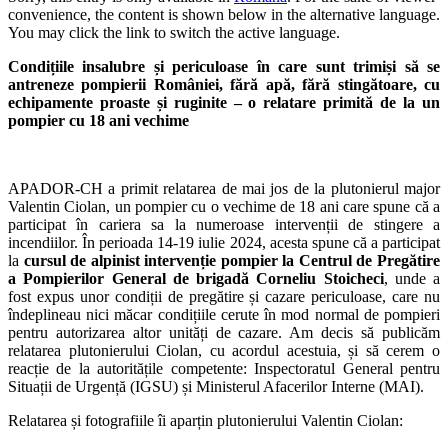
convenience, the content is shown below in the alternative language.
You may click the link to switch the active language.
Condițiile insalubre și periculoase în care sunt trimiși să se
antreneze pompierii României, fără apă, fără stingătoare, cu
echipamente proaste și ruginite – o relatare primită de la un
pompier cu 18 ani vechime
APADOR-CH a primit relatarea de mai jos de la plutonierul major
Valentin Ciolan, un pompier cu o vechime de 18 ani care spune că a
participat în cariera sa la numeroase intervenții de stingere a
incendiilor. În perioada 14-19 iulie 2024, acesta spune că a participat
la
cursul de alpinist intervenție pompier la Centrul de Pregătire
a Pompierilor General de brigadă Corneliu Stoicheci
, unde a
fost expus unor condiții de pregătire și cazare periculoase, care nu
îndeplineau nici măcar condițiile cerute în mod normal de pompieri
pentru autorizarea altor unități de cazare. Am decis să publicăm
relatarea plutonierului Ciolan, cu acordul acestuia, și să cerem o
reacție de la autoritățile competente: Inspectoratul General pentru
Situații de Urgență (IGSU) și Ministerul Afacerilor Interne (MAI).
Relatarea și fotografiile îi aparțin plutonierului Valentin Ciolan: