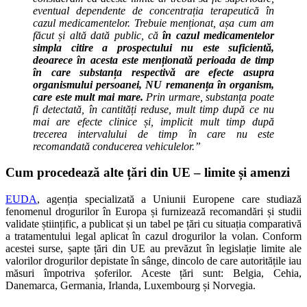
eventual dependente de concentrația terapeutică în
cazul medicamentelor. Trebuie menționat, așa cum am
făcut și altă dată public, că
în cazul medicamentelor
simpla citire a prospectului nu este suficientă,
deoarece în acesta este menționată perioada de timp
în care substanța respectivă are efecte asupra
organismului persoanei, NU remanența în organism,
care este mult mai mare.
Prin urmare, substanța poate
fi detectată, în cantități reduse, mult timp după ce nu
mai are efecte clinice și, implicit mult timp după
trecerea intervalului de timp în care nu este
recomandată conducerea vehiculelor.”
Cum procedează alte țări din UE – limite și amenzi
EUDA
, agenția specializată a Uniunii Europene care studiază
fenomenul drogurilor în Europa și furnizează recomandări și studii
validate științific, a publicat și un tabel pe țări cu situația comparativă
a tratamentului legal aplicat în cazul drogurilor la volan. Conform
acestei surse, șapte țări din UE au prevăzut în legislație limite ale
valorilor drogurilor depistate în sânge, dincolo de care autoritățile iau
măsuri împotriva șoferilor. Aceste țări sunt: Belgia, Cehia,
Danemarca, Germania, Irlanda, Luxembourg și Norvegia.