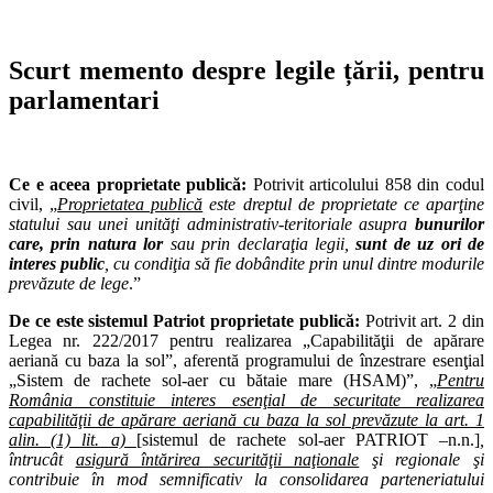
Scurt memento despre legile țării, pentru
parlamentari
Ce e aceea proprietate publică:
Potrivit articolului 858 din codul
civil, „
Proprietatea publică
este dreptul de proprietate ce aparţine
statului sau unei unităţi administrativ-teritoriale asupra
bunurilor
care, prin natura lor
sau prin declaraţia legii,
sunt de uz ori de
interes public
, cu condiţia să fie dobândite prin unul dintre modurile
prevăzute de lege
.”
De ce este sistemul Patriot proprietate publică:
Potrivit art. 2 din
Legea nr. 222/2017 pentru realizarea „Capabilităţii de apărare
aeriană cu baza la sol”, aferentă programului de înzestrare esenţial
„Sistem de rachete sol-aer cu bătaie mare (HSAM)”, „
Pentru
România constituie interes esenţial de securitate realizarea
capabilităţii de apărare aeriană cu baza la sol prevăzute la art. 1
alin. (1) lit. a)
[sistemul de rachete sol-aer PATRIOT –n.n.]
,
întrucât
asigură întărirea securităţii naţionale
şi regionale şi
contribuie în mod semnificativ la consolidarea parteneriatului