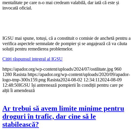
mentalitate pe care n-o mai credeam valabilă, dar iată că este și
invocată oficial.
IGSU mai spune, totuși, că a constituit o comisie de anchetă pentru a
verifica aspectele semnalate de pompier și se angajează că va căuta
soluții pentru remedierea problemelor.
Citiți răspunsul integral al IGSU
https://apador.org/wp-content/uploads/2024/07/ostilitate.jpg
960
1280
Rasista
https://apador.org/wp-content/uploads/2020/09/apador-
logo-tmp-300x159.png
Rasista
2024-08-02 12:34:11
2024-08-09
12:48:50
IGSU își antrenează pompierii în condiții pentru care pe
alții îi amendează
Ar trebui să avem limite minime pentru
droguri în trafic, dar cine să le
stabilească?