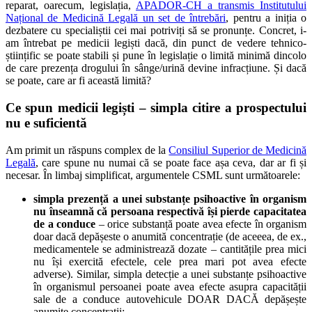
reparat, oarecum, legislația,
APADOR-CH a transmis Institutului
Național de Medicină Legală un set de întrebări
, pentru a iniția o
dezbatere cu specialiștii cei mai potriviți să se pronunțe. Concret, i-
am întrebat pe medicii legiști dacă, din punct de vedere tehnico-
științific se poate stabili și pune în legislație o limită minimă dincolo
de care prezența drogului în sânge/urină devine infracțiune. Și dacă
se poate, care ar fi această limită?
Ce spun medicii legiști – simpla citire a prospectului
nu e suficientă
Am primit un răspuns complex de la
Consiliul Superior de Medicină
Legală
, care spune nu numai că se poate face așa ceva, dar ar fi și
necesar. În limbaj simplificat, argumentele CSML sunt următoarele:
simpla prezență a unei substanțe psihoactive în organism
nu înseamnă că persoana respectivă își pierde capacitatea
de a conduce
– orice substanță poate avea efecte în organism
doar dacă depășeste o anumită concentrație (de aceeea, de ex.,
medicamentele se administrează dozate – cantitățile prea mici
nu își exercită efectele, cele prea mari pot avea efecte
adverse). Similar, simpla detecție a unei substanțe psihoactive
în organismul persoanei poate avea efecte asupra capacității
sale de a conduce autovehicule DOAR DACĂ depășește
anumite concentrații;