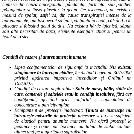
cameră din cauza mucegaiului, gândacilor, furnicilor sub parchet,
păianjenilor și lipsei plaselor la geam. De asemenea, nu exista o
mașină de spălat, astfel că, din cauza transpirației intense de la
antrenamente, am fost nevoit să îmi spăl ținuta în cadă, călcând-o în
picioare și folosind gelul de duș. Nu existau hârtie igienică, săpun
sau alte necesități de bază, elemente esențiale chiar și pentru un
hotel de o stea.
Condiții de cazare și antrenament inumane
Lipsa echipamentelor de siguranță la incendiu:
Nu existau
stingătoare în întreaga clădire
, încălcând Legea nr. 307/2006
privind apărarea împotriva incendiilor și Ordinul nr.
163/2007.
Condiții de cazare deplorabile:
Sala de mese, băile, sălile de
curs, camerele și saltelele erau în condiții insalubre
, fără aer
condiționat, afectând grav confortul și capacitatea de
concentrare a participanților.
Echipament de protecție inadecvat:
Ținuta de instrucție nu
întrunește măsurile de protecție necesare
și nu este suficient
de elastică pentru anumite manevre. Nu oferă protecții la
genunchi și coate, iar bocancii au talpă de slabă calitate,
alunecând pe majoritatea suprafețelor.