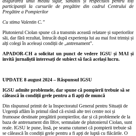
asigurarea unui mediu sigur, sănătos și respectuos pentru toți
participanții la cursurile de pregătire din cadrul Centrului de
Pregătire a Pompierilor
Cu stima Valentin C.”
Plutonierul Ciolan spune că a transmis această relatare și superiorilor
săi, dar fără rezultat, întrucât după experiența lui au mai fost trimiși și
alți colegi în aceleași condiții de „antrenament”.
APADOR-CH a solicitat un punct de vedere IGSU și MAI și
invită jurnaliștii interesați de subiect să facă același lucru.
UPDATE 8 august 2024 – Răspunsul IGSU
IGSU admite problemele, dar spune că pompierii trebuie să se
călească în condiții grele pentru a fi apți de muncă
Din răspunsul primit de la Inspectoratul General pentru Situații de
Urgență aflăm în primul rând că există alte trei centre noi și
frumoase destinate pregătirii pompierilor, dar și că problemele de la
baza de antrenament din Ilfov, semnalate de plutonierul Ciolan, sunt
reale. IGSU le pune, însă, pe seama cutumei că pompierii trebuie să
se călească în condiții grele pentru a fi apți de luptă cu flăcările. O