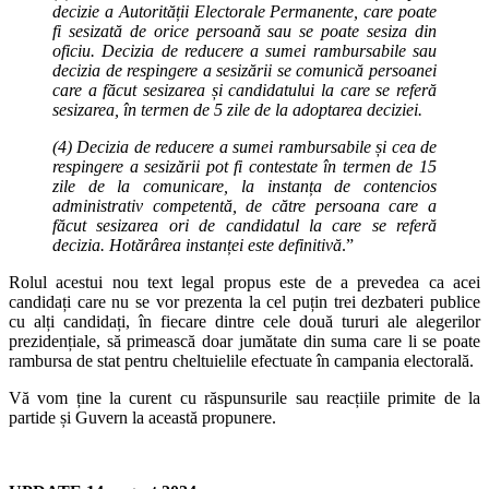
decizie a Autorității Electorale Permanente, care poate
fi sesizată de orice persoană sau se poate sesiza din
oficiu. Decizia de reducere a sumei rambursabile sau
decizia de respingere a sesizării se comunică persoanei
care a făcut sesizarea și candidatului la care se referă
sesizarea, în termen de 5 zile de la adoptarea deciziei.
(4) Decizia de reducere a sumei rambursabile și cea de
respingere a sesizării pot fi contestate în termen de 15
zile de la comunicare, la instanța de contencios
administrativ competentă, de către persoana care a
făcut sesizarea ori de candidatul la care se referă
decizia. Hotărârea instanței este definitivă
.”
Rolul acestui nou text legal propus este de a prevedea ca acei
candidați care nu se vor prezenta la cel puțin trei dezbateri publice
cu alți candidați, în fiecare dintre cele două tururi ale alegerilor
prezidențiale, să primească doar jumătate din suma care li se poate
rambursa de stat pentru cheltuielile efectuate în campania electorală.
Vă vom ține la curent cu răspunsurile sau reacțiile primite de la
partide și Guvern la această propunere.