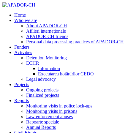
Home
Who we are
About APADOR-CH
Afilieri internaționale
APADOR-CH friends
Personal data processing practices of APADOR-CH
Funders
Activities
Detention Monitoring
ECHR
Information
Executarea hotărârilor CEDO
Legal advocacy
Projects
Ongoing projects
Finalized projects
Reports
Monitoring visits in police lock-ups
Monitoring visits in prisons
Law enforcement abuses
Rapoarte speciale
Annual Reports
Civil Rights