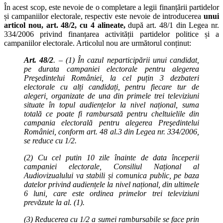
În acest scop, este nevoie de o completare a legii finanțării partidelor
și campaniilor electorale, respectiv este nevoie de introducerea
unui
articol nou, art. 48/2, cu 4 alineate,
după art. 48/1 din Legea nr.
334/2006 privind finanțarea activității partidelor politice și a
campaniilor electorale. Articolul nou are următorul conținut:
Art. 48/2
. – (1) În cazul neparticipării unui candidat,
pe durata campaniei electorale pentru alegerea
Preşedintelui României, la cel puțin 3 dezbateri
electorale cu alți candidați, pentru fiecare tur de
alegeri, organizate de una din primele trei televiziuni
situate în topul audiențelor la nivel național, suma
totală ce poate fi rambursată pentru cheltuielile din
campania electorală pentru alegerea Preşedintelui
României, conform art. 48 al.3 din Legea nr. 334/2006,
se reduce cu 1/2.
(2) Cu cel putin 10 zile înainte de data începerii
campaniei electorale, Consiliul Național al
Audiovizualului va stabili și comunica public, pe baza
datelor privind audiențele la nivel național, din ultimele
6 luni, care este ordinea primelor trei televiziuni
prevăzute la al. (1).
(3) Reducerea cu 1/2 a sumei rambursabile se face prin