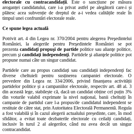
electorale cu contracandidații
. Este o sancțiune pe măsura
aroganței candidatului, care i-a privat astfel pe alegătorii care-i și
plătesc acea subvenție de dreptul de a-i vedea calitățile reale în
timpul unei confruntări electorale reale.
Ce spune legea actuală
Potrivit art. 4 din Legea nr. 370/2004 pentru alegerea Preşedintelui
României, la alegerile pentru Preşedintele României se pot
prezenta
candidaţi propuşi de partide
politice sau alianţe politice,
precum şi
candidaţi independenţi
. Partidele şi alianţele politice pot
propune numai câte un singur candidat.
Partidele care au propus candidați sau candidații independenți fac
diverse cheltuieli pentru susținerea campaniei electorale. O
prevedere din Legea nr. 334/2006, privind finanțarea activității
partidelor politice și a campaniilor electorale, respectiv art. 48 al. 3
din această lege, stabilește că, dacă un candidat obține cel puțin 3%
din voturile valabil exprimate la nivel naţional, banii cheltuiți în
campanie de partidul care l-a propus/de candidatul independent se
restituie de către stat, prin Autoritatea Electorală Permanentă. Regula
a fost valabilă și în cazul alegerii actualului președinte, care, în mod
sfidător, a evitat toate dezbaterile electorale cu ceilalți candidați,
inclusiv în turul 2 al alegerilor, când nu avea decât un singur
contracandidat.