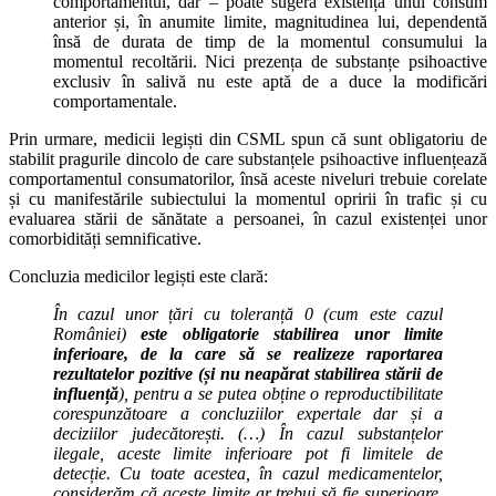
comportamentul, dar – poate sugera existența unui consum
anterior și, în anumite limite, magnitudinea lui, dependentă
însă de durata de timp de la momentul consumului la
momentul recoltării. Nici prezența de substanțe psihoactive
exclusiv în salivă nu este aptă de a duce la modificări
comportamentale.
Prin urmare, medicii legiști din CSML spun că sunt obligatoriu de
stabilit pragurile dincolo de care substanțele psihoactive influențează
comportamentul consumatorilor, însă aceste niveluri trebuie corelate
și cu manifestările subiectului la momentul opririi în trafic și cu
evaluarea stării de sănătate a persoanei, în cazul existenței unor
comorbidități semnificative.
Concluzia medicilor legiști este clară:
În cazul unor țări cu toleranță 0 (cum este cazul
României)
este obligatorie stabilirea unor limite
inferioare, de la care să se realizeze raportarea
rezultatelor pozitive (și nu neapărat stabilirea stării de
influență
), pentru a se putea obține o reproductibilitate
corespunzătoare a concluziilor expertale dar și a
deciziilor judecătorești. (…) În cazul substanțelor
ilegale, aceste limite inferioare pot fi limitele de
detecție. Cu toate acestea, în cazul medicamentelor,
considerăm că aceste limite ar trebui să fie superioare,