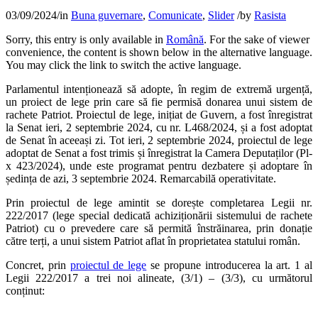
03/09/2024
/
in
Buna guvernare
,
Comunicate
,
Slider
/
by
Rasista
Sorry, this entry is only available in
Română
. For the sake of viewer
convenience, the content is shown below in the alternative language.
You may click the link to switch the active language.
Parlamentul intenționează să adopte, în regim de extremă urgență,
un proiect de lege prin care să fie permisă donarea unui sistem de
rachete Patriot. Proiectul de lege, inițiat de Guvern, a fost înregistrat
la Senat ieri, 2 septembrie 2024, cu nr. L468/2024, și a fost adoptat
de Senat în aceeași zi. Tot ieri, 2 septembrie 2024, proiectul de lege
adoptat de Senat a fost trimis și înregistrat la Camera Deputaților (Pl-
x 423/2024), unde este programat pentru dezbatere și adoptare în
ședința de azi, 3 septembrie 2024. Remarcabilă operativitate.
Prin proiectul de lege amintit se dorește completarea Legii nr.
222/2017 (lege special dedicată achiziționării sistemului de rachete
Patriot) cu o prevedere care să permită înstrăinarea, prin donație
către terți, a unui sistem Patriot aflat în proprietatea statului român.
Concret, prin
proiectul de lege
se propune introducerea la art. 1 al
Legii 222/2017 a trei noi alineate, (3/1) – (3/3), cu următorul
conținut: