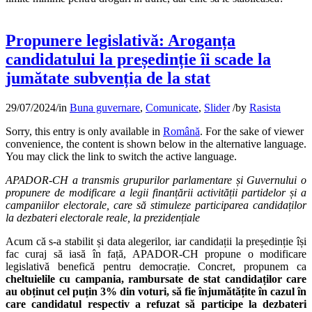
Propunere legislativă: Aroganța
candidatului la președinție îi scade la
jumătate subvenția de la stat
29/07/2024
/
in
Buna guvernare
,
Comunicate
,
Slider
/
by
Rasista
Sorry, this entry is only available in
Română
. For the sake of viewer
convenience, the content is shown below in the alternative language.
You may click the link to switch the active language.
APADOR-CH a transmis grupurilor parlamentare și Guvernului o
propunere de modificare a legii finanțării activității partidelor și a
campaniilor electorale, care să stimuleze participarea candidaților
la dezbateri electorale reale, la prezidențiale
Acum că s-a stabilit și data alegerilor, iar candidații la președinție își
fac curaj să iasă în față, APADOR-CH propune o modificare
legislativă benefică pentru democrație. Concret, propunem ca
cheltuielile cu campania, rambursate de stat candidaților care
au obținut cel puțin 3% din voturi, să fie înjumătățite în cazul în
care candidatul respectiv a refuzat să participe la dezbateri