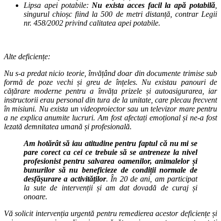
Lipsa apei potabile:
Nu exista acces facil la apă potabilă
,
singurul chioșc fiind la 500 de metri distanță, contrar Legii
nr. 458/2002 privind calitatea apei potabile.
Alte deficiențe:
Nu s-a predat nicio teorie, învățând doar din documente trimise sub
formă de poze vechi și greu de înțeles. Nu existau panouri de
cățărare moderne pentru a învăța prizele și autoasigurarea, iar
instructorii erau personal din tura de la unitate, care plecau frecvent
în misiuni. Nu exista un videoproiector sau un televizor mare pentru
a ne explica anumite lucruri. Am fost afectați emoțional și ne-a fost
lezată demnitatea umană și profesională.
Am hotărât să iau atitudine pentru faptul că nu mi se
pare corect ca cei ce trebuie să se antreneze la nivel
profesionist pentru salvarea oamenilor, animalelor și
bunurilor să nu beneficieze de condiții normale de
desfășurare a activităților
. În 20 de ani, am participat
la sute de intervenții și am dat dovadă de curaj și
onoare.
Vă solicit intervenția urgentă pentru remedierea acestor deficiențe și