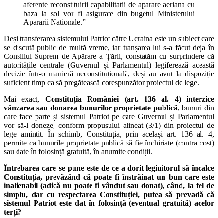
aferente reconstituirii capabilitatii de aparare aeriana cu
baza la sol vor fi asigurate din bugetul Ministerului
Apararii Nationale.”
Deși transferarea sistemului Patriot către Ucraina este un subiect care
se discută public de multă vreme, iar tranșarea lui s-a făcut deja în
Consiliul Suprem de Apărare a Țării, constatăm cu surprindere că
autoritățile centrale (Guvernul și Parlamentul) legiferează această
decizie într-o manieră neconstituțională, deși au avut la dispoziție
suficient timp ca să pregătească corespunzător proiectul de lege.
Mai exact,
Constituția României (art. 136 al. 4) interzice
vânzarea sau donarea bunurilor proprietate publică
, bunuri din
care face parte și sistemul Patriot pe care Guvernul și Parlamentul
vor să-l doneze, conform propusului alineat (3/1) din proiectul de
lege amintit. În schimb, Constituția, prin același art. 136 al. 4,
permite ca bunurile proprietate publică să fie închiriate (contra cost)
sau date în folosință gratuită, în anumite condiții.
Întrebarea care se pune este de ce a dorit legiuitorul să încalce
Constituția, prevăzând că poate fi înstrăinat un bun care este
inalienabil (adică nu poate fi vândut sau donat), când, la fel de
simplu, dar cu respectarea Constituției, putea să prevadă că
sistemul Patriot este dat în folosință (eventual gratuită) acelor
terți?