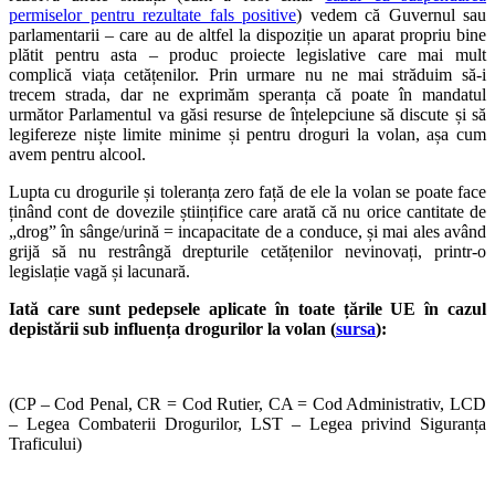
permiselor pentru rezultate fals positive
) vedem că Guvernul sau
parlamentarii – care au de altfel la dispoziție un aparat propriu bine
plătit pentru asta – produc proiecte legislative care mai mult
complică viața cetățenilor. Prin urmare nu ne mai străduim să-i
trecem strada, dar ne exprimăm speranța că poate în mandatul
următor Parlamentul va găsi resurse de înțelepciune să discute și să
legifereze niște limite minime și pentru droguri la volan, așa cum
avem pentru alcool.
Lupta cu drogurile și toleranța zero față de ele la volan se poate face
ținând cont de dovezile științifice care arată că nu orice cantitate de
„drog” în sânge/urină = incapacitate de a conduce, și mai ales având
grijă să nu restrângă drepturile cetățenilor nevinovați, printr-o
legislație vagă și lacunară.
Iată care sunt pedepsele aplicate în toate țările UE în cazul
depistării sub influența drogurilor la volan (
sursa
):
(CP – Cod Penal, CR = Cod Rutier, CA = Cod Administrativ, LCD
– Legea Combaterii Drogurilor, LST – Legea privind Siguranța
Traficului)