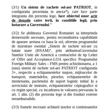
(3/1)
Un sistem de rachete sol-aer PATRIOT
, in
configuratia prezentata in anexa*), care face parte
integranta din prezenta lege,
face obiectul unor
acte
de donatie
catre terti, in conditiile legii, prin
hotarare a Guvernului
.”
(3/2) Se abiliteaza Guvernul Romaniei sa intreprinda
demersurile necesare, pentru reconstituirea capabilitatii
de aparare aeriana cu baza la sol, aferenta programului
de inzestrare esential „Sistem de rachete sol-aer cu
bataie mare (HSAM)”, prin atribuireaGuvernului
Statelor Unite ale Americii a contractelor de tip Letter
of Offer and Acceptance-LOA specifice Programului
Foreign Military Sales – FMS pentru achizitionarea, a 1
(unu) sistem de rachete sol-aer PATRIOT configuratia
3+, respectiv a echipamentelor majore, mijloacelor de
transport, materialelor, pieselor, echipamentelor de
mentenanta, pachetului de suport logistic initial §i a
serviciului de instruire, echipamentelor criptografice si
cu regim special, cu incadrarea in valoarea prevazuta la
art. 1 alin. (2) din prezenta lege si din fonduri externe
nerambursabile.
(3/3) Sumele necesare achitarii taxelor si comisioanelor