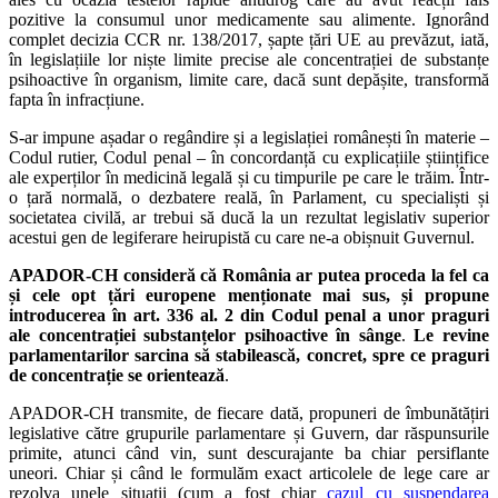
pozitive la consumul unor medicamente sau alimente. Ignorând
complet decizia CCR nr. 138/2017, șapte țări UE au prevăzut, iată,
în legislațiile lor niște limite precise ale concentrației de substanțe
psihoactive în organism, limite care, dacă sunt depășite, transformă
fapta în infracțiune.
S-ar impune așadar o regândire și a legislației românești în materie –
Codul rutier, Codul penal – în concordanță cu explicațiile științifice
ale experților în medicină legală și cu timpurile pe care le trăim. Într-
o țară normală, o dezbatere reală, în Parlament, cu specialiști și
societatea civilă, ar trebui să ducă la un rezultat legislativ superior
acestui gen de legiferare heirupistă cu care ne-a obișnuit Guvernul.
APADOR-CH consideră că România ar putea proceda la fel ca
și cele opt țări europene menționate mai sus, și propune
introducerea în art. 336 al. 2 din Codul penal a unor praguri
ale concentrației substanțelor psihoactive în sânge
.
Le revine
parlamentarilor sarcina să stabilească, concret, spre ce praguri
de concentrație se orientează
.
APADOR-CH transmite, de fiecare dată, propuneri de îmbunătățiri
legislative către grupurile parlamentare și Guvern, dar răspunsurile
primite, atunci când vin, sunt descurajante ba chiar persiflante
uneori. Chiar și când le formulăm exact articolele de lege care ar
rezolva unele situații (cum a fost chiar
cazul cu suspendarea