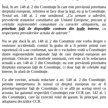
Însă, în art. 148 al. 2 din Constituţie în care este prevăzută prioritatea
dreptului european, referirea se face doar la legi, nu şi la Constituţie.
Textul art. 148 al. 2 este următorul: „
Ca urmare a aderării,
prevederile tratatelor constitutive ale Uniunii Europene, precum şi
celelalte reglementări comunitare cu caracter obligatoriu, au
prioritate faţă de dispoziţiile contrare din
legile
interne
, cu
respectarea prevederilor actului de aderare
.”
Nu se ştie dacă în art. 148 al. 2 din Constituie este vorba despre o
omisiune accidentală, comisă în graba de a fi printre primii care
raportează că s-au conformat, sau de o excludere voită a Constituţiei
dintre reglementările naţionale faţă de care dreptul european are
prioritate. Oricare ar fi motivele omisiunii, cert este că în redactarea
actuală a art. 148 al. 2 din Constituţie, nu este prevăzută prioritatea
dreptului european faţă de Constituţie, ci doar faţă de celelalte legi
interne, în afară de Constituţie.
Cu alte cuvinte, actuala redactare a art. 148 al. 2 din Constituţie,
permite interpretarea în sensul că dreptul european nu ar fi
prioritar/superior faţă de Constituţie, ci se află pe acelaşi nivel cu
aceasta. Iar garantul respectării Constituţiei este CCR (art. 142 al. 1
din Constituţie), care îşi exercită rolul de garant, în principal, prin
adoptarea deciziilor CCR.