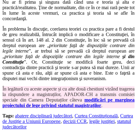
Nu ar fi prima şi singura dată când una e teoria şi alta e
practică/realitatea. Ţine de normalitate, din ce în ce mai rară peste tot
în lume în aceste vremuri, ca practica şi teoria să se afle în
concordanţă.
În problema în discuţie, corelarea teoriei cu practica pare a fi destul
de greu realizabilă, întrucât implică o modificare a Constituţiei, în
sensul că în art. 148 al. 2 din Constituţie, în loc să se prevadă că
dreptul european are „
prioritate faţă de dispoziţiile contrare din
legile interne
”, ar trebui să se prevadă că dreptul european are
„
prioritate faţă de dispoziţiile contrare din legile interne
şi din
Constituţie
”. Or, Constituţie se modifică foarte greu, deci
contradicţia dintre practică şi teorie s-ar putea să mai dureze. Unii ar
spune că asta e rău, alţii ar spune că asta e bine. Este o faţetă a
disputei mai vechi dintre integraționism şi suveranism.
În legătură cu aceste aspecte și cu alte două chestiuni vizând tragerea
la răspundere a magistraților, APADOR-CH a transmis comisiei
speciale din Camera Deputaților câteva
modificări pe marginea
proiectului de lege privind statutul magistraților
.
Tags:
abatere disciplinară judecători
,
Curtea Constituțională
,
Curtea
de Justiție a Uniunii Europene
,
decizii CCR
,
legile justiției
,
statutul
judecătorilor