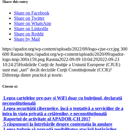
Share this entry
Share on Facebook
Share on Twitter
Share on WhatsApp
Share on LinkedIn
Share on Reddit
Share by Mail
https://apador.org/wp-content/uploads/2022/09/logo-cjue-ccr.jpg
300
600
Rasista
https://apador.org/wp-content/uploads/2020/09/apador-
logo-tmp-300x159.png
Rasista
2022-09-09 10:04:29
2022-09-23
10:24:25
Hotărârile Curţii de Justiţie a Uniunii Europene (CJUE)
sunt mai „tari” decât deciziile Curţii Constituţionale (CCR)?
Diferenţa dintre practică şi teorie.
Citeste si:
Legea cartelelor pre-pay și WiFi doar cu buletinul, declarată
neconstituțională
Legea securității cibernetice, încă o tentativă a serviciilor de a
intra în viața privată a cetățenilor, e neconstituțională
Raportul de activitate al APADOR-CH 2017
5 răspunsuri la întrebările despre contestația în anulare
Legea trebuie să prevadă posibilitatea atacării hotărârilor