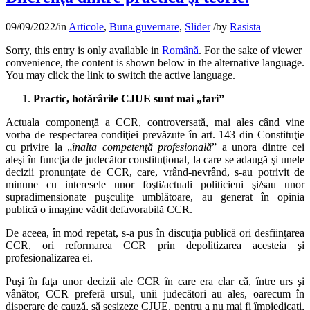
09/09/2022
/
in
Articole
,
Buna guvernare
,
Slider
/
by
Rasista
Sorry, this entry is only available in
Română
. For the sake of viewer
convenience, the content is shown below in the alternative language.
You may click the link to switch the active language.
Practic, hotărârile CJUE sunt mai „tari”
Actuala componenţă a CCR, controversată, mai ales când vine
vorba de respectarea condiţiei prevăzute în art. 143 din Constituţie
cu privire la „
înalta competenţă profesională
” a unora dintre cei
aleşi în funcţia de judecător constituţional, la care se adaugă şi unele
decizii pronunţate de CCR, care, vrând-nevrând, s-au potrivit de
minune cu interesele unor foşti/actuali politicieni şi/sau unor
supradimensionate puşculiţe umblătoare, au generat în opinia
publică o imagine vădit defavorabilă CCR.
De aceea, în mod repetat, s-a pus în discuţia publică ori desfiinţarea
CCR, ori reformarea CCR prin depolitizarea acesteia şi
profesionalizarea ei.
Puşi în faţa unor decizii ale CCR în care era clar că, între urs şi
vânător, CCR preferă ursul, unii judecători au ales, oarecum în
disperare de cauză, să sesizeze CJUE, pentru a nu mai fi împiedicaţi,