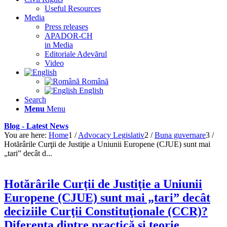
Useful Resources
Media
Press releases
APADOR-CH
in Media
Editoriale Adevărul
Video
Română
English
Search
Menu
Menu
Blog - Latest News
You are here:
Home
1
/
Advocacy Legislativ
2
/
Buna guvernare
3
/
Hotărârile Curţii de Justiţie a Uniunii Europene (CJUE) sunt mai
„tari” decât d...
Hotărârile Curţii de Justiţie a Uniunii
Europene (CJUE) sunt mai „tari” decât
deciziile Curţii Constituţionale (CCR)?
Diferenţa dintre practică şi teorie.