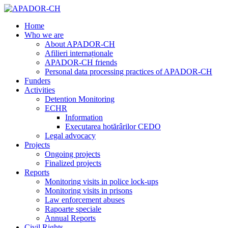
Home
Who we are
About APADOR-CH
Afilieri internaționale
APADOR-CH friends
Personal data processing practices of APADOR-CH
Funders
Activities
Detention Monitoring
ECHR
Information
Executarea hotărârilor CEDO
Legal advocacy
Projects
Ongoing projects
Finalized projects
Reports
Monitoring visits in police lock-ups
Monitoring visits in prisons
Law enforcement abuses
Rapoarte speciale
Annual Reports
Civil Rights