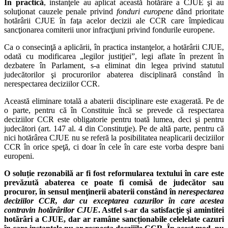
În practică
, instanţele au aplicat această hotărâre a CJUE şi au
soluţionat cauzele penale privind
fonduri europene
dând prioritate
hotărârii CJUE în faţa acelor decizii ale CCR care împiedicau
sancţionarea comiterii unor infracţiuni privind fondurile europene.
Ca o consecinţă a aplicării, în practica instanţelor, a hotărârii CJUE,
odată cu modificarea „legilor justiţiei”, legi aflate în prezent în
dezbatere în Parlament, s-a eliminat din legea privind statutul
judecătorilor şi procurorilor abaterea disciplinară constând în
nerespectarea deciziilor CCR.
Această eliminare totală a abaterii disciplinare este exagerată. Pe de
o parte, pentru că în Constituie încă se prevede că respectarea
deciziilor CCR este obligatorie pentru toată lumea, deci şi pentru
judecători (art. 147 al. 4 din Constituţie). Pe de altă parte, pentru că
nici hotărârea CJUE nu se referă la posibilitatea neaplicarii deciziilor
CCR în orice speţă, ci doar în cele în care este vorba despre bani
europeni.
O soluție rezonabilă ar fi fost reformularea textului în care este
prevăzută abaterea ce poate fi comisă de judecător sau
procuror, în sensul menţinerii abaterii constând în
nerespectarea
deciziilor CCR, dar cu exceptarea cazurilor în care acestea
contravin hotărârilor CJUE
. Astfel s-ar da satisfacţie şi amintitei
hotărâri a CJUE, dar ar ramâne sancționabile celelelate cazuri