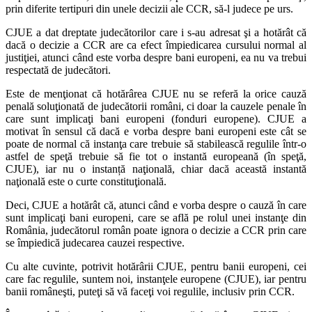
prin diferite tertipuri din unele decizii ale CCR, să-l judece pe urs.
CJUE a dat dreptate judecătorilor care i s-au adresat şi a hotărât că
dacă o decizie a CCR are ca efect împiedicarea cursului normal al
justiţiei, atunci când este vorba despre bani europeni, ea nu va trebui
respectată de judecători.
Este de menţionat că hotărârea CJUE nu se referă la orice cauză
penală soluţionată de judecătorii români, ci doar la cauzele penale în
care sunt implicaţi bani europeni (fonduri europene). CJUE a
motivat în sensul că dacă e vorba despre bani europeni este cât se
poate de normal că instanţa care trebuie să stabilească regulile într-o
astfel de speţă trebuie să fie tot o instantă europeană (în speţă,
CJUE), iar nu o instanță naţională, chiar dacă această instantă
naţională este o curte constituţională.
Deci, CJUE a hotărât că, atunci când e vorba despre o cauză în care
sunt implicaţi bani europeni, care se află pe rolul unei instanţe din
România, judecătorul român poate ignora o decizie a CCR prin care
se împiedică judecarea cauzei respective.
Cu alte cuvinte, potrivit hotărârii CJUE, pentru banii europeni, cei
care fac regulile, suntem noi, instanţele europene (CJUE), iar pentru
banii româneşti, puteţi să vă faceţi voi regulile, inclusiv prin CCR.