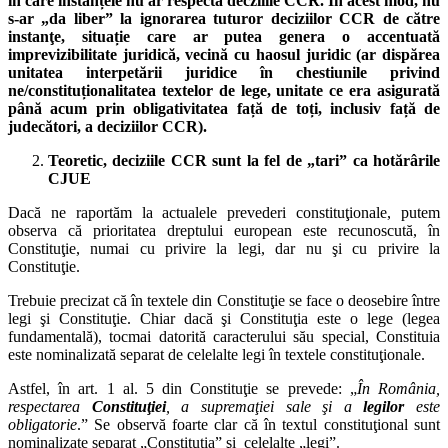
în care instanțele nu ar respecta decziiile CCR. În acest mod, nu
s-ar „da liber” la ignorarea tuturor deciziilor CCR de către
instanţe, situație care ar putea genera o accentuată
imprevizibilitate juridică, vecină cu haosul juridic (ar dispărea
unitatea interpetării juridice în chestiunile privind
ne/constituționalitatea textelor de lege, unitate ce era asigurată
până acum prin obligativitatea față de toți, inclusiv față de
judecători, a deciziilor CCR).
Teoretic, deciziile CCR sunt la fel de „tari” ca hotărârile
CJUE
Dacă ne raportăm la actualele prevederi constituţionale, putem
observa că prioritatea dreptului european este recunoscută, în
Constituţie, numai cu privire la legi, dar nu şi cu privire la
Constituţie.
Trebuie precizat că în textele din Constituţie se face o deosebire între
legi şi Constituţie. Chiar dacă şi Constituţia este o lege (legea
fundamentală), tocmai datorită caracterului său special, Constituia
este nominalizată separat de celelalte legi în textele constituţionale.
Astfel, în art. 1 al. 5 din Constituţie se prevede: „
În România,
respectarea
Constituţiei
, a supremaţiei sale şi a
legilor
este
obligatorie
.” Se observă foarte clar că în textul constituţional sunt
nominalizate separat „Constituţia” şi celelalte „legi”.