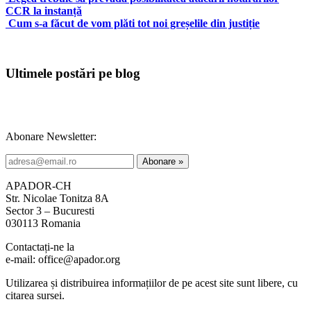
CCR la instanță
Cum s-a făcut de vom plăti tot noi greșelile din justiție
Ultimele postări pe blog
Abonare Newsletter:
APADOR-CH
Str. Nicolae Tonitza 8A
Sector 3 – Bucuresti
030113 Romania
Contactați-ne la
e-mail: office@apador.org
Utilizarea și distribuirea informațiilor de pe acest site sunt libere, cu
citarea sursei.