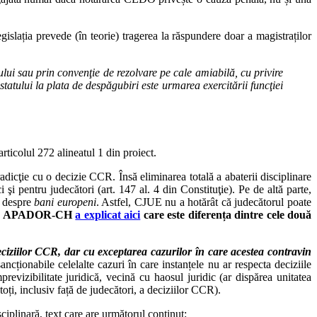
slația prevede (în teorie) tragerea la răspundere doar a magistraților
lui sau prin convenţie de rezolvare pe cale amiabilă, cu privire
tatului la plata de despăgubiri este urmarea exercitării funcţiei
rticolul 272 alineatul 1 din proiect.
radicţie cu o decizie CCR. Însă eliminarea totală a abaterii disciplinare
şi pentru judecători (art. 147 al. 4 din Constituţie). Pe de altă parte,
a despre
bani europeni
. Astfel, CJUE nu a hotărât că judecătorul poate
.
APADOR-CH
a explicat aici
care este diferența dintre cele două
ciziilor CCR, dar cu exceptarea cazurilor în care acestea contravin
ancționabile celelalte cazuri în care instanțele nu ar respecta deciziile
evizibilitate juridică, vecină cu haosul juridic (ar dispărea unitatea
 toți, inclusiv față de judecători, a deciziilor CCR).
iplinară, text care are următorul conținut: