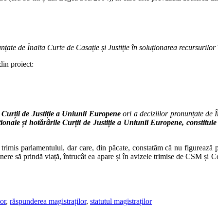
nțate de Înalta Curte de Casație și Justiție în soluționarea recursurilor î
 din proiect:
 Curții de Justiție a Uniunii Europene
ori a deciziilor pronunțate de Î
tuționale și hotărârile Curții de Justiție a Uniunii Europene, constitui
rimis parlamentului, dar care, din păcate, constatăm că nu figurează
opunere să prindă viață, întrucât ea apare și în avizele trimise de CSM ș
or
,
răspunderea magistraților
,
statutul magistraților