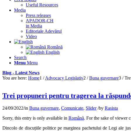
Useful Resources
Media
Press releases
APADOR-CH
in Media
Editoriale Adevărul
Video
Română
English
Search
Menu
Menu
Blog - Latest News
You are here:
Home
1
/
Advocacy Legislativ
2
/
Buna guvernare
3
/
Tre
Trei propuneri pentru tragerea la răspunde
24/09/2022
/
in
Buna guvernare
,
Comunicate
,
Slider
/
by
Rasista
Sorry, this entry is only available in
Română
. For the sake of viewer 
Dincolo de discuțiile politice pe marginea pachetului de Legi ale justi