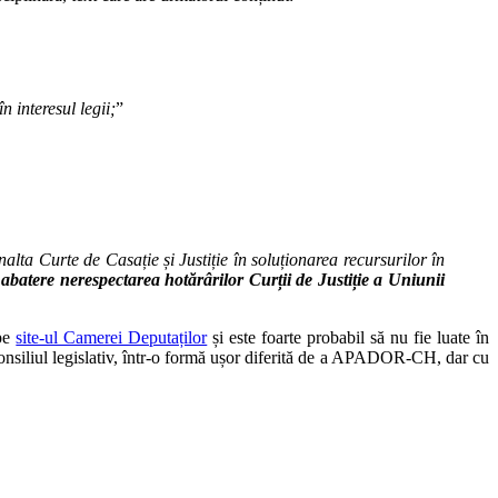
n interesul legii;
”
nalta Curte de Casație și Justiție în soluționarea recursurilor în
e abatere nerespectarea hotărârilor Curții de Justiție a Uniunii
 pe
site-ul Camerei Deputaților
și este foarte probabil să nu fie luate în
i Consiliul legislativ, într-o formă ușor diferită de a APADOR-CH, dar cu