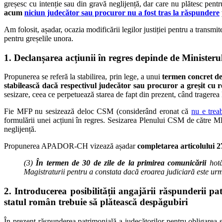
greșesc cu intenție sau din gravă neglijență, dar care nu plătesc pen
acum
niciun judecător sau procuror nu a fost tras la răspundere
Am folosit, așadar, ocazia modificării legilor justiției pentru a transmi
pentru greșelile unora.
1. Declanșarea acțiunii în regres depinde de Ministeru
Propunerea se referă la stabilirea, prin lege, a unui
termen concret de 
stabilească dacă respectivul judecător sau procuror a greșit cu r
sesizare, ceea ce perpetuează starea de fapt din prezent, când tragerea l
Fie MFP nu sesizează deloc CSM (considerând eronat că
nu e trea
formulării unei acțiuni în regres. Sesizarea Plenului CSM de către MFP
neglijență.
Propunerea APADOR-CH vizează așadar
completarea articolului 27
(3)
În termen de 30 de zile de la primirea comunicării
hotă
Magistraturii pentru a constata dacă eroarea judiciară este urma
2. Introducerea posibilității angajării răspunderii 
statul român trebuie să plătească despăgubiri
În prezent răspunderea patrimonială a judecătorilor pentru obligare