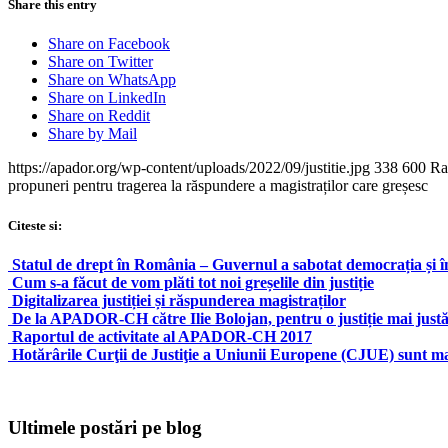
Share this entry
Share on Facebook
Share on Twitter
Share on WhatsApp
Share on LinkedIn
Share on Reddit
Share by Mail
https://apador.org/wp-content/uploads/2022/09/justitie.jpg
338
600
Ra
propuneri pentru tragerea la răspundere a magistraților care greșesc
Citeste si:
Statul de drept în România – Guvernul a sabotat democrația și î
Cum s-a făcut de vom plăti tot noi greșelile din justiție
Digitalizarea justiției și răspunderea magistraților
De la APADOR-CH către Ilie Bolojan, pentru o justiție mai just
Raportul de activitate al APADOR-CH 2017
Hotărârile Curţii de Justiţie a Uniunii Europene (CJUE) sunt mai 
Ultimele postări pe blog