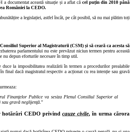
H a documentat această situație și a aflat că
cel puțin din 2010 până
narea României la CEDO.
ătățire a legislației, astfel încât, pe cât posibil, să nu mai plătim toți
Consiliul Superior al Magistraturii (CSM) și să ceară ca acesta să
ezbaterea parlamentului nu este prevăzut niciun termen pentru această
le nu depun eforturile necesare în timp util.
e duce la imposibilitatea realizării în termen a procedurilor prealabile
n final dacă magistratul respectiv a acționat cu rea intenție sau gravă
urmeaza:
erul Finanţelor Publice va sesiza Plenul Consiliul Superior al
ă sau gravă neglijenţă.
”
nor hotărâri CEDO privind
cauze civile
, în urma cărora
ngajată numai dacă hotărârea CEDO privește o cauză penală, nu și una