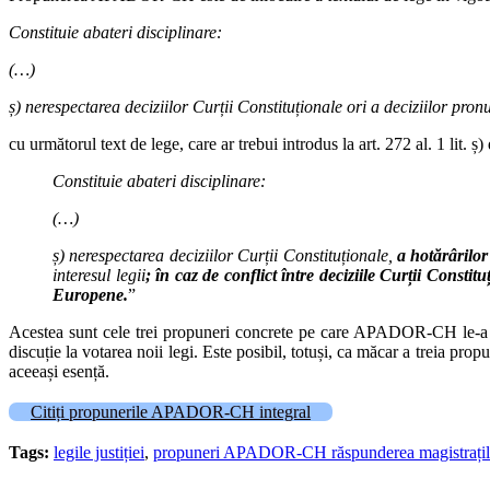
Constituie abateri disciplinare:
(…)
ș) nerespectarea deciziilor Curții Constituționale ori a deciziilor pronu
cu următorul text de lege, care ar trebui introdus la art. 272 al. 1 lit. ș)
Constituie abateri disciplinare:
(…)
ș) nerespectarea deciziilor Curții Constituționale,
a hotărârilor
interesul legii
; în caz de conflict între deciziile Curții Consti
Europene.
”
Acestea sunt cele trei propuneri concrete pe care APADOR-CH le-a t
discuție la votarea noii legi. Este posibil, totuși, ca măcar a treia pr
aceeași esență.
Citiți propunerile APADOR-CH integral
Tags:
legile justiției
,
propuneri APADOR-CH răspunderea magistrațil