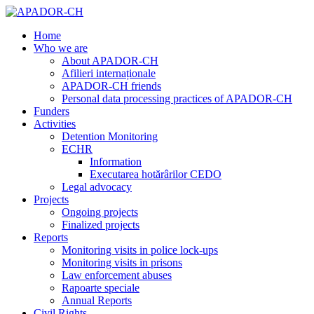
Home
Who we are
About APADOR-CH
Afilieri internaționale
APADOR-CH friends
Personal data processing practices of APADOR-CH
Funders
Activities
Detention Monitoring
ECHR
Information
Executarea hotărârilor CEDO
Legal advocacy
Projects
Ongoing projects
Finalized projects
Reports
Monitoring visits in police lock-ups
Monitoring visits in prisons
Law enforcement abuses
Rapoarte speciale
Annual Reports
Civil Rights