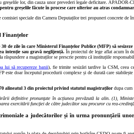
tru greșelile lor, din cauza unor prevederi legale deficitare. APADOR-C
pentru greșelile făcute în procese care ulterior au atras condam
te comisiei speciale din Camera Deputaților trei propuneri concrete de îmbun
l Finanțelor
30 de zile în care Ministerul Finanțelor Publice (MFP) să sesizeze 
ea intenție sau gravă neglijență.
În proiectul de lege aflat acum în d
a răspundere a magistraților se prescrie pentru că instituțiile responsabi
ba lui să recupereze banii
), fie trimite sesizări tardive la CSM, ceea c
 este doar începutul procedurii complexe și de durată care stabilește î
0 alineatul 3 din proiectul privind statutul magistraților
dupa cum 
rârii definitive pronunţate în acțiunea prevăzută la alin. (1), Minist
rea exercitării funcţiei de către judecător sau procuror cu rea-credinţ
patrimoniale a judecătorilor și în urma pronunțării u
a statului român la plata de despăgubiri prin hotărâre CEDO poate fi a