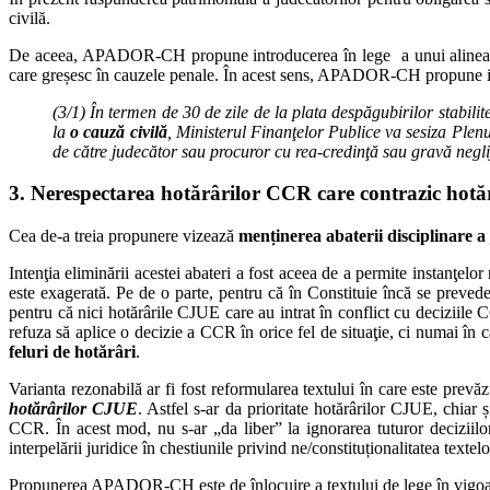
civilă.
De aceea, APADOR-CH propune introducerea în lege a unui alineat supli
care greșesc în cauzele penale. În acest sens, APADOR-CH propune intr
(3/1) În termen de 30 de zile de la plata despăgubirilor stabil
la
o cauză civilă
, Ministerul Finanţelor Publice va sesiza Plenu
de către judecător sau procuror cu rea-credinţă sau gravă negli
3. Nerespectarea hotărârilor CCR care contrazic hot
Cea de-a treia propunere vizează
menținerea abaterii disciplinare 
Intenţia eliminării acestei abateri a fost aceea de a permite instanţelo
este exagerată. Pe de o parte, pentru că în Constituie încă se prevede 
pentru că nici hotărârile CJUE care au intrat în conflict cu deciziile C
refuza să aplice o decizie a CCR în orice fel de situaţie, ci numai în 
feluri de hotărâri
.
Varianta rezonabilă ar fi fost reformularea textului în care este prevă
hotărârilor CJUE
. Astfel s-ar da prioritate hotărârilor CJUE, chiar 
CCR. În acest mod, nu s-ar „da liber” la ignorarea tuturor deciziilor
interpelării juridice în chestiunile privind ne/constituționalitatea texte
Propunerea APADOR-CH este de înlocuire a textului de lege în vigoare (