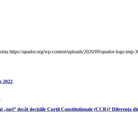
sista
https://apador.org/wp-content/uploads/2020/09/apador-logo-tmp
n 2022
ă
„tari” decât deciziile Curţii Constituţionale (CCR)? Diferenţa dint