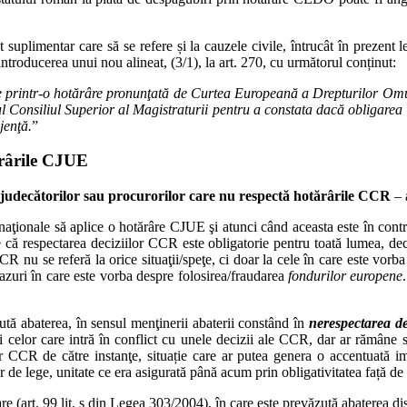
mentar care să se refere și la cauzele civile, întrucât în prezent legi
oducerea unui nou alineat, (3/1), la art. 270, cu următorul conținut:
ite printr-o hotărâre pronunţată de Curtea Europeană a Drepturilor Omu
l Consiliul Superior al Magistraturii pentru a constata dacă obligarea s
jenţă.
”
ărârile CJUE
a judecătorilor sau procurorilor care nu respectă hotărârile CCR
– a
r naţionale să aplice o hotărâre CJUE şi atunci când aceasta este în cont
că respectarea deciziilor CCR este obligatorie pentru toată lumea, deci 
CR nu se referă la orice situaţii/speţe, ci doar la cele în care este vorb
cazuri în care este vorba despre folosirea/fraudarea
fondurilor europene
zută abaterea, în sensul menţinerii abaterii constând în
nerespectarea de
și celor care intră în conflict cu unele decizii ale CCR, dar ar rămâne s
 CCR de către instanţe, situație care ar putea genera o accentuată impr
lor de lege, unitate ce era asigurată până acum prin obligativitatea față de
art. 99 lit. ș din Legea 303/2004), în care este prevăzută abaterea disc