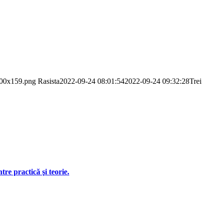
-300x159.png
Rasista
2022-09-24 08:01:54
2022-09-24 09:32:28
Trei
re practică şi teorie.