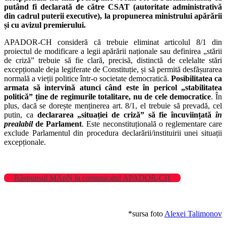
putând fi declarată de către CSAT (autoritate administrativă
din cadrul puterii executive), la propunerea ministrului apărării
și cu avizul premierului.
APADOR-CH consideră că trebuie eliminat articolul 8/1 din
proiectul de modificare a legii apărării naționale sau definirea „stării
de criză” trebuie să fie clară, precisă, distinctă de celelalte stări
excepționale deja legiferate de Constituție, și să permită desfășurarea
normală a vieții politice într-o societate democratică.
Posibilitatea ca
armata să intervină atunci când este în pericol „stabilitatea
politică” ține de regimurile totalitare, nu de cele democratice
. În
plus, dacă se dorește menținerea art. 8/1, el trebuie să prevadă, cel
putin, ca
declararea „situației de criză” să fie încuviințată
în
prealabil
de Parlament
. Este neconstituțională o reglementare care
exclude Parlamentul din procedura declarării/instituirii unei situații
excepționale.
Răspunsul MApN la comunicatul APADOR-CH
*sursa foto
Alexei Talimonov