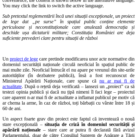
convenience, the content is shown below in the alternative language.
You may click the link to switch the active language.
Sub pretextul reglementării încă unei situații excepționale, un proiect
de lege dat „pe surse” în spațiul public conține elemente
periculoase și neconstituționale care anulează democrația și
deschide ușa dictaturii militare; Constituția României are deja
suficiente prevederi clare pentru situații de război
Un
proiect de lege
care pretinde modificarea unor acte normative din
domeniul securității naționale circulă neoficial în spațiul public de
mai multe zile. Neoficial întrucât el nu apare pe vreunul din site-urile
autorităților (în dezbatere publică), însă a fost recunoscut de
Ministerul Apărării Naționale, care spune că
nu ar mai fi de
actualitate
. După o rețetă deja verificată – lansezi un „proiect” ca să
testezi opinia publică și dacă nu țipă nimeni îl faci lege – proiectul
care aparent n-ar mai fi de actualitate a inflamat publicul pe motiv că
ar chema la arme, în caz de război, toți bărbații cu vârste între 18 și
60 de ani.
Un aspect foarte grav din proiect este faptul că inventează o nouă
stare excepțională –
situația de criză în domeniul securității și
apărării naționale
– stare care ar putea fi declarată fără avizul
Parlamentului, doar de către Consiliul Suprem de Apărare a Țării