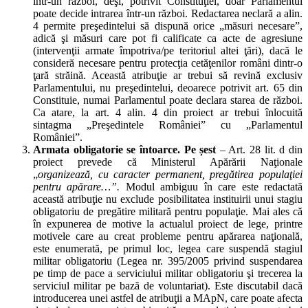
într-un război, deşi, potrivit Constituţiei, doar Parlamentul
poate decide intrarea într-un război. Redactarea neclară a alin.
4 permite preşedintelui să dispună orice „măsuri necesare”,
adică şi măsuri care pot fi calificate ca acte de agresiune
(intervenţii armate împotriva/pe teritoriul altei ţări), dacă le
consideră necesare pentru protecţia cetăţenilor români dintr-o
ţară străină. Această atribuţie ar trebui să revină exclusiv
Parlamentului, nu preşedintelui, deoarece potrivit art. 65 din
Constituie, numai Parlamentul poate declara starea de război.
Ca atare, la art. 4 alin. 4 din proiect ar trebui înlocuită
sintagma „Preşedintele României” cu „Parlamentul
României”.
Armata obligatorie se întoarce. Pe șest
– Art. 28 lit. d din
proiect prevede că Ministerul Apărării Naţionale
„
organizează, cu caracter permanent, pregătirea populaţiei
pentru apărare…”.
Modul ambiguu în care este redactată
această atribuţie nu exclude posibilitatea instituirii unui stagiu
obligatoriu de pregătire militară pentru populaţie. Mai ales că
în expunerea de motive la actualul proiect de lege, printre
motivele care au creat probleme pentru apărarea naţională,
este enumerată, pe primul loc, legea care suspendă stagiul
militar obligatoriu (Legea nr. 395/2005 privind suspendarea
pe timp de pace a serviciului militar obligatoriu şi trecerea la
serviciul militar pe bază de voluntariat). Este discutabil dacă
introducerea unei astfel de atribuţii a MApN, care poate afecta