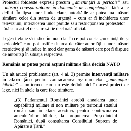
Proiectul folosește expresii precum
„amenințări și pericole”
sau
„măsuri corespunzătoare în domeniile de competență”
fără a le
defini. În lipsa unor limite clare, autoritățile ar putea lua măsuri
similare celor din starea de urgență – cum ar fi închiderea unor
televiziuni, interzicerea unor partide sau restricționarea protestelor –
fără ca o astfel de stare să fie declarată oficial.
Legea trebuie să indice în mod clar în ce pot consta „ameninţările şi
pericolele” care pot justifica luarea de către autorităţi a unor măsuri
restrictive și să indice în mod clar gama de măsuri care pot fi dispuse
de autorităţi în situaţia respectivă.
România ar putea porni acțiuni militare fără decizia NATO
Un alt articol problematic (art. 4 al. 3) permite
intervenții militare
în afara țării
pentru contracararea așa-numitelor
„amenințări
hibride”
– un termen care nu este definit nici în acest proiect de
lege, nici în altele la care face trimitere.
„(3) Parlamentul României aprobă angajarea unor
capabilități militare și non militare pe teritoriul statului
român sau în afara acestuia, pentru contracararea
amenințărilor hibride, la propunerea Președintelui
României, după consultarea Consiliului Suprem de
Apărare a Țării.”