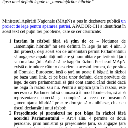
lipsa unei defintii legale a
„amenințărilor hibride”
Ministerul Apărării Naționale (MApN) a pus în dezbatere publică
un
proiect de lege pentru apărarea patriei
. APADOR-CH a identificat în
acest text cel puțin trei probleme, care se cer clarificate:
Intrăm în război fără să știm de ce
– Noțiunea de
„amenințări hibride” nu este definită în lege (la art. 4 alin. 3
din proiect), deși acest soi de amenințări permit Parlamentului
să angajeze capabilităţi militare şi nonmilitare pe teritoriul ţării
sau în afara ţării. Adică să ne bage în război. Pe site-ul MApN
există o trimitere către o descriere a acestui termen, de pe site-
ul Comisiei Europene, însă o țară nu poate fi băgată în război
pe baza unui link, ci pe baza unor definiții clare prevăute de
lege, de care parlamentarii să țină cont atunci când decid dacă
ne bagă în război sau nu. Pentru a implica ţara în război, este
necesar ca Parlamentul să cunoască în mod foarte clar, să aibă
reprezentarea corectă şi completă a ceea ce înseamnă
„ameninţarea hibridă” pe care doreşte să o anihileze, chiar cu
riscul declanşării unui război;
Președintele și premierul ne pot băga în război fără
acordul Parlamentului
– Art.4 alin. 4 permite ca două
persoane, prim-ministrul şi preşedintele ţării, să angajze ţara