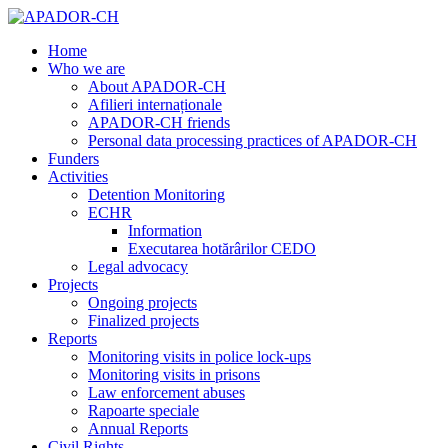
Home
Who we are
About APADOR-CH
Afilieri internaționale
APADOR-CH friends
Personal data processing practices of APADOR-CH
Funders
Activities
Detention Monitoring
ECHR
Information
Executarea hotărârilor CEDO
Legal advocacy
Projects
Ongoing projects
Finalized projects
Reports
Monitoring visits in police lock-ups
Monitoring visits in prisons
Law enforcement abuses
Rapoarte speciale
Annual Reports
Civil Rights