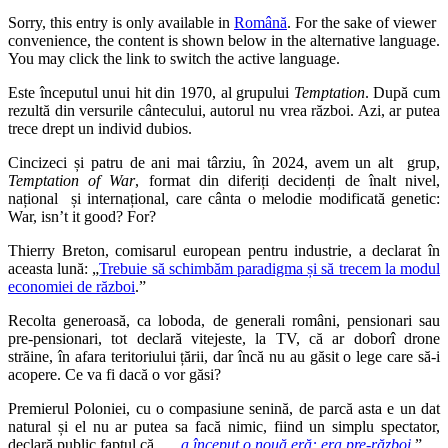
Sorry, this entry is only available in
Română
. For the sake of viewer
convenience, the content is shown below in the alternative language.
You may click the link to switch the active language.
Este începutul unui hit din 1970, al grupului
Temptation
. După cum
rezultă din versurile cântecului, autorul nu vrea război. Azi, ar putea
trece drept un individ dubios.
Cincizeci și patru de ani mai târziu, în 2024, avem un alt grup,
Temptation of War
, format din diferiți decidenți de înalt nivel,
național și internațional, care cânta o melodie modificată genetic:
War, isn’t it good? For?
Thierry Breton, comisarul european pentru industrie, a declarat în
aceasta lună: „
Trebuie să schimbăm paradigma și să trecem la modul
economiei de război
.”
Recolta generoasă, ca loboda, de generali români, pensionari sau
pre-pensionari, tot declară vitejeste, la TV, că ar doborî drone
străine, în afara teritoriului țării, dar încă nu au găsit o lege care să-i
acopere. Ce va fi dacă o vor găsi?
Premierul Poloniei, cu o compasiune senină, de parcă asta e un dat
natural și el nu ar putea sa facă nimic, fiind un simplu spectator,
declară public faptul că
„…
a început o nouă eră: era pre-război
.
”