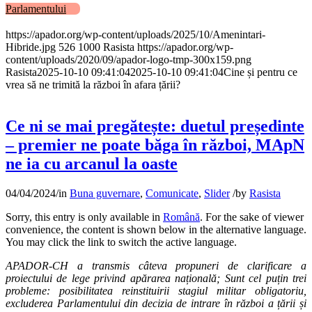
Parlamentului
https://apador.org/wp-content/uploads/2025/10/Amenintari-
Hibride.jpg
526
1000
Rasista
https://apador.org/wp-
content/uploads/2020/09/apador-logo-tmp-300x159.png
Rasista
2025-10-10 09:41:04
2025-10-10 09:41:04
Cine și pentru ce
vrea să ne trimită la război în afara țării?
Ce ni se mai pregătește: duetul președinte
– premier ne poate băga în război, MApN
ne ia cu arcanul la oaste
04/04/2024
/
in
Buna guvernare
,
Comunicate
,
Slider
/
by
Rasista
Sorry, this entry is only available in
Română
. For the sake of viewer
convenience, the content is shown below in the alternative language.
You may click the link to switch the active language.
APADOR-CH a transmis câteva propuneri de clarificare a
proiectului de lege privind apărarea națională; Sunt cel puțin trei
probleme: posibilitatea reinstituirii stagiul militar obligatoriu,
excluderea Parlamentului din decizia de intrare în război a țării și