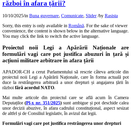
război în afara țării?
10/10/2025
/
in
Buna guvernare
,
Comunicate
,
Slider
/
by
Rasista
Sorry, this entry is only available in
Română
. For the sake of viewer
convenience, the content is shown below in the alternative language.
You may click the link to switch the active language.
Proiectul noii Legi a Apărării Naționale are
formulări vagi care pot justifica abuzuri în țară și
acțiuni militare arbitrare în afara țării
APADOR-CH a cerut Parlamentului să rescrie câteva articole din
proiectul noii Legi a Apărării Naționale, care în forma actuală pot
duce la restrângerea arbitrară a unor drepturi și angajarea țării în
război
fără acordul NATO
.
Mai multe articole din proiectul care se află acum în Camera
Deputaților
(
Pl-x nr. 351/2025
)
sunt ambigue și pot deschide calea
unor decizii abuzive, în afara cadrului constituțional, aspect sesizat
de altfel și de Consiliul legislativ, în avizul dat legii.
Formulări vagi care pot justifica restrângerea unor drepturi