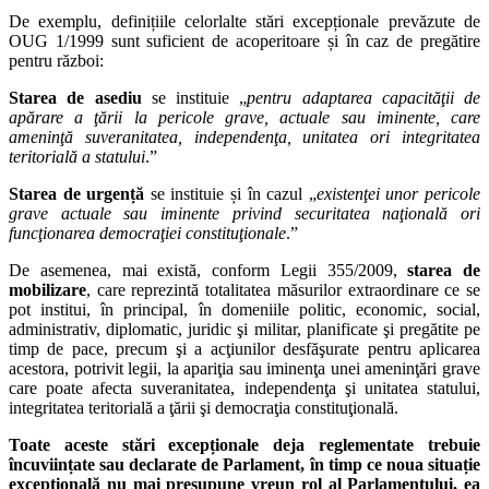
De exemplu, definițiile celorlalte stări excepționale prevăzute de
OUG 1/1999 sunt suficient de acoperitoare și în caz de pregătire
pentru război:
Starea
de asediu
se instituie „
pentru adaptarea capacităţii de
apărare a ţării la pericole grave, actuale sau iminente, care
ameninţă suveranitatea, independenţa, unitatea ori integritatea
teritorială a statului
.”
Starea de urgență
se instituie și în cazul „
existenţei unor pericole
grave actuale sau iminente privind securitatea naţională ori
funcţionarea democraţiei constituţionale
.”
De asemenea, mai există, conform Legii 355/2009,
starea de
mobilizare
, care reprezintă totalitatea măsurilor extraordinare ce se
pot institui, în principal, în domeniile politic, economic, social,
administrativ, diplomatic, juridic şi militar, planificate şi pregătite pe
timp de pace, precum şi a acţiunilor desfăşurate pentru aplicarea
acestora, potrivit legii, la apariţia sau iminenţa unei ameninţări grave
care poate afecta suveranitatea, independenţa şi unitatea statului,
integritatea teritorială a ţării şi democraţia constituţională.
Toate aceste stări excepționale deja reglementate trebuie
încuviințate sau declarate de Parlament, în timp ce noua situație
excepțională nu mai presupune vreun rol al Parlamentului, ea