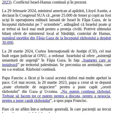
2023
). Conflictul Israel-Hamas continuă și în prezent.
La 29 februarie 2024, ministrul american al apărării, Lloyd Austin, a
declarat în Congresul SUA că „peste 25.000 de femei şi copii au fost
ucişi în operaţiunea militară lansată de Israel în Fâşia Gaza, de la
începutul războiului pe 7 octombrie”, adăugând că Israelul poate şi
ar trebui să facă mai mult pentru a proteja civilii. Potrivit ultimului
bilanț oferit de ministerul local al Sănătăţii, controlat de Hamas,
numărul morţilor din Fâşia Gaza de la începutul războiului a depăşit
30.000
.
La 28 martie 2024, Curtea Internaţională de Justiţie (CIJ), cel mai
înalt organ judiciar al ONU, a ordonat Israelului să ofere „asistenţă
umanitară de urgenţă” în Fâşia Gaza, în faţa „
foametei care se
instalează
” pe teritoriul palestinian. Se preconiza un armistițiu, care
nu s-a realizat. Războiul continuă.
Papa Fancisc a făcut și în cazul acestui război mai multe apeluri la
pace. Cel mai recent, la 20 martie 2023, papa a cerut să se depună
„toate eforturile de negociere” pentru a pune capăt „ororii
războiului” din Gaza şi Ucraina. „
Nu putem continua războiul.
Trebuie să facem tot ce putem pentru a discuta, pentru a negocia,
pentru a pune capăt războiului
”, a spus papa Francisc.
Pare că ne aflăm într-o nebunie generală, în care pacienții au trecut