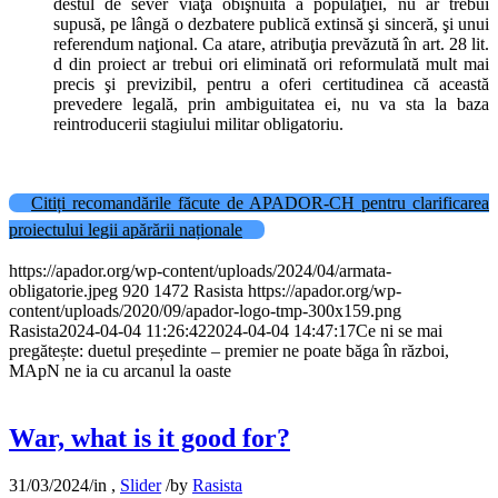
destul de sever viaţa obişnuită a populaţiei, nu ar trebui
supusă, pe lângă o dezbatere publică extinsă şi sinceră, şi unui
referendum naţional. Ca atare, atribuţia prevăzută în art. 28 lit.
d din proiect ar trebui ori eliminată ori reformulată mult mai
precis şi previzibil, pentru a oferi certitudinea că această
prevedere legală, prin ambiguitatea ei, nu va sta la baza
reintroducerii stagiului militar obligatoriu.
Citiți recomandările făcute de APADOR-CH pentru clarificarea
proiectului legii apărării naționale
https://apador.org/wp-content/uploads/2024/04/armata-
obligatorie.jpeg
920
1472
Rasista
https://apador.org/wp-
content/uploads/2020/09/apador-logo-tmp-300x159.png
Rasista
2024-04-04 11:26:42
2024-04-04 14:47:17
Ce ni se mai
pregătește: duetul președinte – premier ne poate băga în război,
MApN ne ia cu arcanul la oaste
War, what is it good for?
31/03/2024
/
in
,
Slider
/
by
Rasista