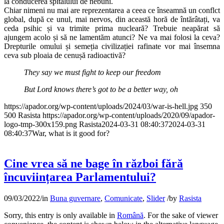
la conducerea spitalului de nebuni.
Chiar nimeni nu mai are reprezentarea a ceea ce înseamnă un conflct
global, după ce unul, mai nervos, din această horă de întărâtați, va
ceda psihic și va trimite prima nucleară? Trebuie neapărat să
ajungem acolo și să ne lamentăm atunci? Ne va mai folosi la ceva?
Drepturile omului și semeția civilizației rafinate vor mai însemna
ceva sub ploaia de cenușă radioactivă?
They say we must fight to keep our freedom
But Lord knows there’s got to be a better way, oh
https://apador.org/wp-content/uploads/2024/03/war-is-hell.jpg
350
500
Rasista
https://apador.org/wp-content/uploads/2020/09/apador-
logo-tmp-300x159.png
Rasista
2024-03-31 08:40:37
2024-03-31
08:40:37
War, what is it good for?
Cine vrea să ne bage în război fără
încuviințarea Parlamentului?
09/03/2022
/
in
Buna guvernare
,
Comunicate
,
Slider
/
by
Rasista
Sorry, this entry is only available in
Română
. For the sake of viewer