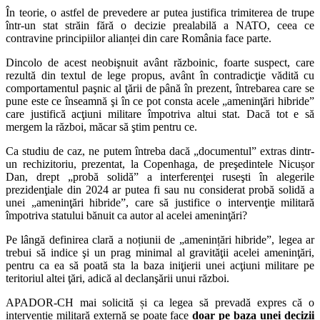
În teorie, o astfel de prevedere ar putea justifica trimiterea de trupe
într-un stat străin fără o decizie prealabilă a NATO, ceea ce
contravine principiilor alianței din care România face parte.
Dincolo de acest neobişnuit avânt războinic, foarte suspect, care
rezultă din textul de lege propus, avânt în contradicţie vădită cu
comportamentul paşnic al ţării de până în prezent, întrebarea care se
pune este ce înseamnă şi în ce pot consta acele „ameninţări hibride”
care justifică acţiuni militare împotriva altui stat. Dacă tot e să
mergem la război, măcar să ştim pentru ce.
Ca studiu de caz, ne putem întreba dacă „documentul” extras dintr-
un rechizitoriu, prezentat, la Copenhaga, de preşedintele Nicușor
Dan, drept „probă solidă” a interferenţei ruseşti în alegerile
prezidenţiale din 2024 ar putea fi sau nu considerat probă solidă a
unei „ameninţări hibride”, care să justifice o intervenţie militară
împotriva statului bănuit ca autor al acelei ameninţări?
Pe lângă definirea clară a noțiunii de „amenințări hibride”, legea ar
trebui să indice şi un prag minimal al gravităţii acelei ameninţări,
pentru ca ea să poată sta la baza iniţierii unei acţiuni militare pe
teritoriul altei ţări, adică al declanşării unui război.
APADOR-CH mai solicită și ca legea să prevadă expres că o
intervenție militară externă se poate face
doar pe baza unei decizii