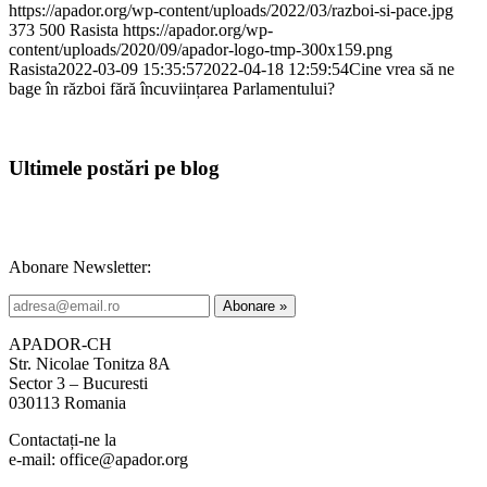
https://apador.org/wp-content/uploads/2022/03/razboi-si-pace.jpg
373
500
Rasista
https://apador.org/wp-
content/uploads/2020/09/apador-logo-tmp-300x159.png
Rasista
2022-03-09 15:35:57
2022-04-18 12:59:54
Cine vrea să ne
bage în război fără încuviințarea Parlamentului?
Ultimele postări pe blog
Abonare Newsletter:
APADOR-CH
Str. Nicolae Tonitza 8A
Sector 3 – Bucuresti
030113 Romania
Contactați-ne la
e-mail: office@apador.org