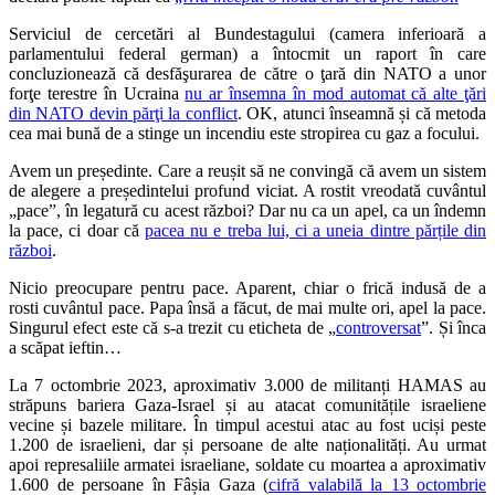
Serviciul de cercetări al Bundestagului (camera inferioară a
parlamentului federal german) a întocmit un raport în care
concluzionează că desfăşurarea de către o ţară din NATO a unor
forţe terestre în Ucraina
nu ar însemna în mod automat că alte ţări
din NATO devin părţi la conflict
. OK, atunci înseamnă și că metoda
cea mai bună de a stinge un incendiu este stropirea cu gaz a focului.
Avem un președinte. Care a reușit să ne convingă că avem un sistem
de alegere a președintelui profund viciat. A rostit vreodată cuvântul
„pace”, în legatură cu acest război? Dar nu ca un apel, ca un îndemn
la pace, ci doar că
pacea nu e treba lui, ci a uneia dintre părțile din
război
.
Nicio preocupare pentru pace. Aparent, chiar o frică indusă de a
rosti cuvântul pace. Papa însă a făcut, de mai multe ori, apel la pace.
Singurul efect este că s-a trezit cu eticheta de „
controversat
”. Și înca
a scăpat ieftin…
La 7 octombrie 2023, aproximativ 3.000 de militanți HAMAS au
străpuns bariera Gaza-Israel și au atacat comunitățile israeliene
vecine și bazele militare. În timpul acestui atac au fost uciși peste
1.200 de israelieni, dar și persoane de alte naționalități. Au urmat
apoi represaliile armatei israeliane, soldate cu moartea a aproximativ
1.600 de persoane în Fâșia Gaza (
cifră valabilă la 13 octombrie