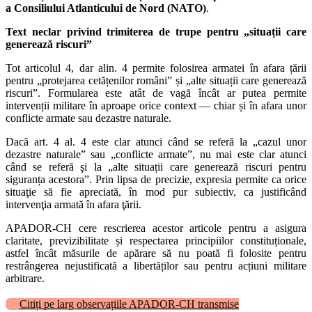
a Consiliului Atlanticului de Nord (NATO)
.
Text neclar privind trimiterea de trupe pentru „situații care
generează riscuri”
Tot articolul 4, dar alin. 4 permite folosirea armatei în afara țării
pentru „protejarea cetățenilor români” și „alte situații care generează
riscuri”. Formularea este atât de vagă încât ar putea permite
intervenții militare în aproape orice context — chiar și în afara unor
conflicte armate sau dezastre naturale.
Dacă art. 4 al. 4 este clar atunci când se referă la „cazul unor
dezastre naturale” sau „conflicte armate”, nu mai este clar atunci
când se referă şi la „alte situații care generează riscuri pentru
siguranța acestora”. Prin lipsa de precizie, expresia permite ca orice
situaţie să fie apreciată, în mod pur subiectiv, ca justificând
intervenţia armată în afara ţării.
APADOR-CH cere rescrierea acestor articole pentru a asigura
claritate, previzibilitate și respectarea principiilor constituționale,
astfel încât măsurile de apărare să nu poată fi folosite pentru
restrângerea nejustificată a libertăților sau pentru acțiuni militare
arbitrare.
Citiți pe larg observațiile APADOR-CH transmise