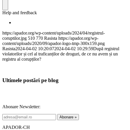
https://apador.org/wp-content/uploads/2024/04/registrul-
coruptilor.jpg
510
770
Rasista
https://apador.org/wp-
content/uploads/2020/09/apador-logo-tmp-300x159.png
Rasista
2024-04-02 10:20:07
2024-04-02 10:29:59
După registrul
violatorilor și cel al traficanților de droguri, de ce nu avem și un
registru al corupților?
Ultimele postări pe blog
Abonare Newsletter:
APADOR-CH