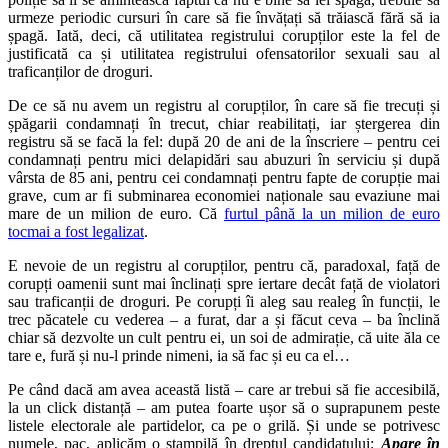
urmeze periodic cursuri în care să fie învățați să trăiască fără să ia
șpagă. Iată, deci, că utilitatea registrului corupților este la fel de
justificată ca și utilitatea registrului ofensatorilor sexuali sau al
traficanților de droguri.
De ce să nu avem un registru al corupților, în care să fie trecuți și
șpăgarii condamnați în trecut, chiar reabilitați, iar ștergerea din
registru să se facă la fel: după 20 de ani de la înscriere – pentru cei
condamnați pentru mici delapidări sau abuzuri în serviciu și după
vârsta de 85 ani, pentru cei condamnați pentru fapte de corupție mai
grave, cum ar fi subminarea economiei naționale sau evaziune mai
mare de un milion de euro. Că
furtul până la un milion de euro
tocmai a fost legalizat
.
E nevoie de un registru al corupților, pentru că, paradoxal, față de
corupți oamenii sunt mai înclinați spre iertare decât față de violatori
sau traficanții de droguri. Pe corupți îi aleg sau realeg în funcții, le
trec păcatele cu vederea – a furat, dar a și făcut ceva – ba înclină
chiar să dezvolte un cult pentru ei, un soi de admirație, că uite ăla ce
tare e, fură și nu-l prinde nimeni, ia să fac și eu ca el…
Pe când dacă am avea această listă – care ar trebui să fie accesibilă,
la un click distanță – am putea foarte ușor să o suprapunem peste
listele electorale ale partidelor, ca pe o grilă. Și unde se potrivesc
numele, pac, aplicăm o ștampilă în dreptul candidatului:
Apare în