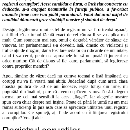
registrul corupților! Acest candidat a furat, a încheiat contracte cu
dedicație, și-a angajat neamurile în funcții publice, a favorizat
anumite firme care i-au plătit parandărăt. Votul dat unui astfel de
candidat dăunează grav sănătății noastre și statului de drept!
Desigur, legiferarea unui astfel de registru nu va fi o treabă ușoară,
dat fiind că ar trebui făcută exact de cei cărora li se va aplica mai
mult. Cum spuneam mai sus, omul e degrabă vărsător de sânge de
vinovat, iar parlamentarul s-a dovedit, iată, drastic cu violatorii și
traficanții de droguri, dar a fost tare iertător cu ridicările de imunitate,
când i s-a cerut, pentru ca aproapele lui să nu poată fi judecat ca
orice muritor. Cât de dispus să fie, oare, parlamentul, să legifereze
contra propriilor membri?
Apoi, rămâne de văzut dacă nu cumva tocmai o listă împănată cu
corupți nu va fi votată mai abitir. Judecând după cum arată clasa
noastră politică de 30 de ani încoace, ieșită totuși din urne, nu
pogorâtă din înalturi, pare că avem o plăcere vinovată să-i alegem
tocmai pe cei mai sensibili la acest „flagel”. Iar alegerile noastre
spun ceva chiar despre noi înșine. Poate că până la urmă nu am mai
rămas suficienți în țara asta care să aprecieze utilitatea unui registru
al corupților. Ce spuneți, ați fi de acord cu înființarea registrului
corupților? Votați aici: