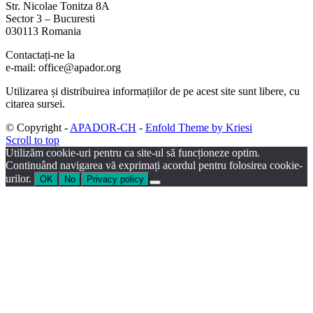
Str. Nicolae Tonitza 8A
Sector 3 – Bucuresti
030113 Romania
Contactați-ne la
e-mail: office@apador.org
Utilizarea și distribuirea informațiilor de pe acest site sunt libere, cu
citarea sursei.
© Copyright -
APADOR-CH
-
Enfold Theme by Kriesi
Scroll to top
Utilizăm cookie-uri pentru ca site-ul să funcționeze optim.
Continuând navigarea vă exprimați acordul pentru folosirea cookie-
urilor.
OK
No
Privacy policy