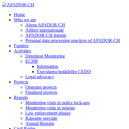
Home
Who we are
About APADOR-CH
Afilieri internaționale
APADOR-CH friends
Personal data processing practices of APADOR-CH
Funders
Activities
Detention Monitoring
ECHR
Information
Executarea hotărârilor CEDO
Legal advocacy
Projects
Ongoing projects
Finalized projects
Reports
Monitoring visits in police lock-ups
Monitoring visits in prisons
Law enforcement abuses
Rapoarte speciale
Annual Reports
Civil Rights