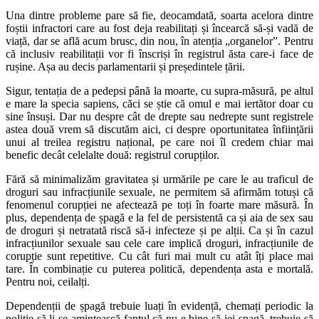
Una dintre probleme pare să fie, deocamdată, soarta acelora dintre
foștii infractori care au fost deja reabilitați și încearcă să-și vadă de
viață, dar se află acum brusc, din nou, în atenția „organelor”. Pentru
că inclusiv reabilitații vor fi înscriși în registrul ăsta care-i face de
rușine. Așa au decis parlamentarii și președintele țării.
Sigur, tentația de a pedepsi până la moarte, cu supra-măsură, pe altul
e mare la specia sapiens, căci se știe că omul e mai iertător doar cu
sine însuși. Dar nu despre cât de drepte sau nedrepte sunt registrele
astea două vrem să discutăm aici, ci despre oportunitatea înființării
unui al treilea registru național, pe care noi îl credem chiar mai
benefic decât celelalte două: registrul corupților.
Fără să minimalizăm gravitatea și urmările pe care le au traficul de
droguri sau infracțiunile sexuale, ne permitem să afirmăm totuși că
fenomenul corupției ne afectează pe toți în foarte mare măsură. În
plus, dependența de șpagă e la fel de persistentă ca și aia de sex sau
de droguri și netratată riscă să-i infecteze și pe alții. Ca și în cazul
infracțiunilor sexuale sau cele care implică droguri, infracțiunile de
corupție sunt repetitive. Cu cât furi mai mult cu atât îți place mai
tare. În combinație cu puterea politică, dependența asta e mortală.
Pentru noi, ceilalți.
Dependenții de șpagă trebuie luați în evidență, chemați periodic la
poliție să li se amintească faptul că nu e bine să iei spagă, trebuie să