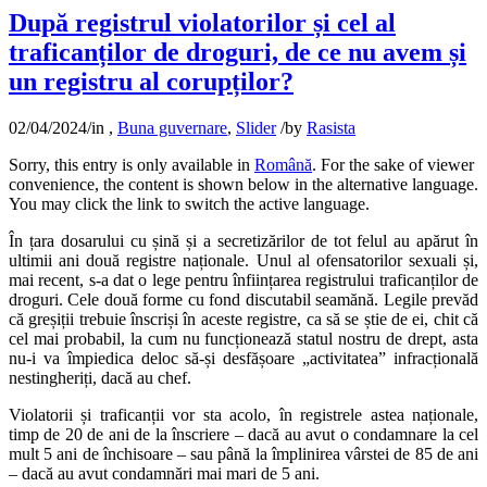
După registrul violatorilor și cel al
traficanților de droguri, de ce nu avem și
un registru al corupților?
02/04/2024
/
in
,
Buna guvernare
,
Slider
/
by
Rasista
Sorry, this entry is only available in
Română
. For the sake of viewer
convenience, the content is shown below in the alternative language.
You may click the link to switch the active language.
În țara dosarului cu șină și a secretizărilor de tot felul au apărut în
ultimii ani două registre naționale. Unul al ofensatorilor sexuali și,
mai recent, s-a dat o lege pentru înființarea registrului traficanților de
droguri. Cele două forme cu fond discutabil seamănă. Legile prevăd
că greșiții trebuie înscriși în aceste registre, ca să se știe de ei, chit că
cel mai probabil, la cum nu funcționează statul nostru de drept, asta
nu-i va împiedica deloc să-și desfășoare „activitatea” infracțională
nestingheriți, dacă au chef.
Violatorii și traficanții vor sta acolo, în registrele astea naționale,
timp de 20 de ani de la înscriere – dacă au avut o condamnare la cel
mult 5 ani de închisoare – sau până la împlinirea vârstei de 85 de ani
– dacă au avut condamnări mai mari de 5 ani.