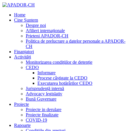
Home
Cine Suntem
Despre noi
Afilieri internaționale
Prieteni APADOR-CH
Politica de prelucrare a datelor personale a APADOR-
CH
Finanțatori
Activități
Monitorizarea condițiilor de detenție
CEDO
Informare
Procese câștigate la CEDO
Executarea hotărârilor CEDO
Jurisprudență internă
Advocacy legislativ
Bună Guvernare
Proiecte
Proiecte in derulare
Proiecte finalizate
COVID-19
Rapoarte
Condițiile din aresturi