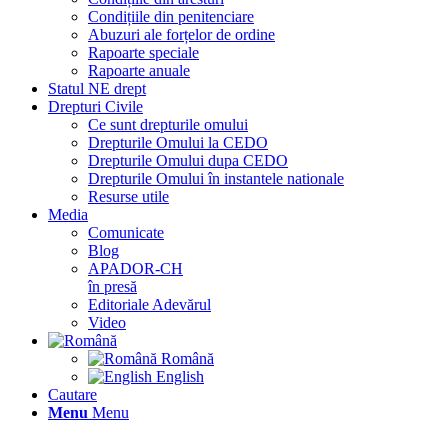
Condițiile din penitenciare
Abuzuri ale forțelor de ordine
Rapoarte speciale
Rapoarte anuale
Statul NE drept
Drepturi Civile
Ce sunt drepturile omului
Drepturile Omului la CEDO
Drepturile Omului dupa CEDO
Drepturile Omului în instantele nationale
Resurse utile
Media
Comunicate
Blog
APADOR-CH
în presă
Editoriale Adevărul
Video
Română
English
Cautare
Menu
Menu