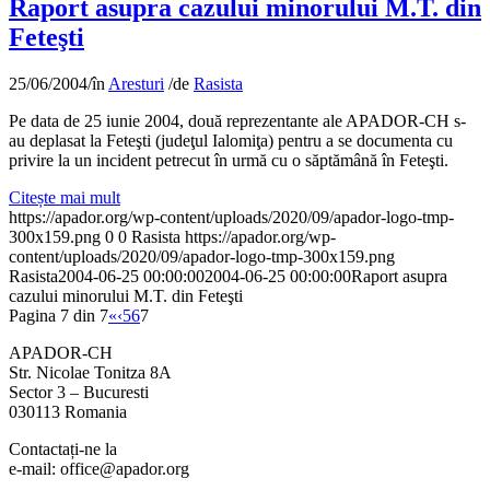
Raport asupra cazului minorului M.T. din
Feteşti
25/06/2004
/
în
Aresturi
/
de
Rasista
Pe data de 25 iunie 2004, două reprezentante ale APADOR-CH s-
au deplasat la Feteşti (judeţul Ialomiţa) pentru a se documenta cu
privire la un incident petrecut în urmă cu o săptămână în Feteşti.
Citește mai mult
https://apador.org/wp-content/uploads/2020/09/apador-logo-tmp-
300x159.png
0
0
Rasista
https://apador.org/wp-
content/uploads/2020/09/apador-logo-tmp-300x159.png
Rasista
2004-06-25 00:00:00
2004-06-25 00:00:00
Raport asupra
cazului minorului M.T. din Feteşti
Pagina 7 din 7
«
‹
5
6
7
APADOR-CH
Str. Nicolae Tonitza 8A
Sector 3 – Bucuresti
030113 Romania
Contactați-ne la
e-mail: office@apador.org