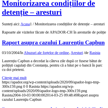
Monitorizarea condițiilor de
detenție – aresturi
Sunteți aici:
Acasa
1
/
Monitorizarea condițiilor de detenție – aresturi
Rapoarte ale vizitelor făcute de APADOR-CH în aresturile de poliție
Raport asupra cazului Laurenţiu Capbun
03/10/2004
/
în
Abuzuri ale forțelor de ordine
,
Aresturi
/
de
Rasista
Laurențiu Capbun a decedat la câteva zile după ce fusese bătut de
polițiști cagulați din Constanța, pentru că a băut pe o bancă în parc
cu doi prieteni.
Citește mai mult
https://apador.org/wp-content/uploads/2020/09/apador-logo-tmp-
300x159.png
0
0
Rasista
https://apador.org/wp-
content/uploads/2020/09/apador-logo-tmp-300x159.png
Rasista
2004-10-03 00:00:00
2014-03-25 09:48:49
Raport asupra
cazului Laurenţiu Capbun