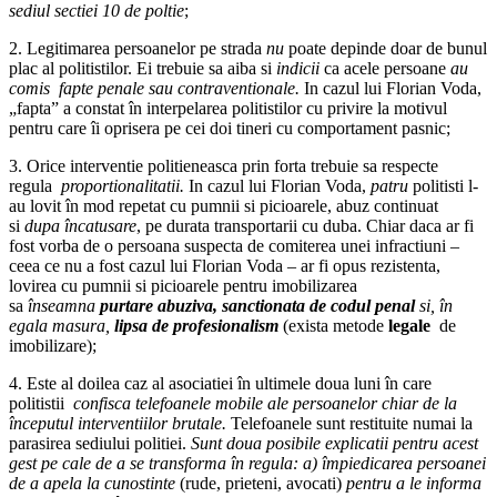
sediul sectiei 10 de poltie
;
2. Legitimarea persoanelor pe strada
nu
poate depinde doar de bunul
plac al politistilor. Ei trebuie sa aiba si
indicii
ca acele persoane
au
comis fapte penale sau contraventionale.
In cazul lui Florian Voda,
„fapta” a constat în interpelarea politistilor cu privire la motivul
pentru care îi oprisera pe cei doi tineri cu comportament pasnic;
3. Orice interventie politieneasca prin forta trebuie sa respecte
regula
proportionalitatii.
In cazul lui Florian Voda,
patru
politisti l-
au lovit în mod repetat cu pumnii si picioarele, abuz continuat
si
dupa încatusare
, pe durata transportarii cu duba. Chiar daca ar fi
fost vorba de o persoana suspecta de comiterea unei infractiuni –
ceea ce nu a fost cazul lui Florian Voda – ar fi opus rezistenta,
lovirea cu pumnii si picioarele pentru imobilizarea
sa
înseamna
purtare abuziva, sanctionata de codul penal
si, în
egala masura,
lipsa de profesionalism
(exista metode
legale
de
imobilizare);
4. Este al doilea caz al asociatiei în ultimele doua luni în care
politistii
confisca telefoanele mobile ale persoanelor chiar de la
începutul interventiilor brutale.
Telefoanele sunt restituite numai la
parasirea sediului politiei.
Sunt doua posibile explicatii pentru acest
gest pe cale de a se transforma în regula: a) împiedicarea persoanei
de a apela la cunostinte
(rude, prieteni, avocati)
pentru a le informa