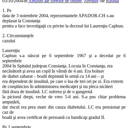
03/10/2004
/
în
Abuzuri ale forțelor de ordine
,
Aresturi
/
de
Rasista
1. Pe
data de 3 noiembrie 2004, reprezentantele APADOR-CH s-au
deplasat la Constanţa
pentru a face investigaţii cu privire la decesul lui Laurenţiu Capbun.
2. Circumstanţele
cazului
Laurenţiu
Capbun s-a născut pe 6 septembrie 1967 şi a decedat pe 6
septembrie
2004 în Spitalul judeţean Constanţa. Locuia în Constanţa, era
necăsătorit şi avea un copil în vârstă de 4 ani. Era bolnav
de diabet zaharat – boală depistată în urmă cu 14 ani – şi
era dependent de insulină, pe care o lua de trei ori pe zi. Era extrem
de conştiincios în administrarea medicaţiei şi nu pleca nicăieri
fără doza de insulină. LC suferea şi de o gangrenă
la piciorul drept, veche de vreo 5-6 ani. S-a pus chiar problema
amputării,
dar riscul era prea mare din cauza diabetului. LC era pensionat pe
caz de
boală şi avea certificat de persoană cu handicap gradul II.
Pe 1 septembrie