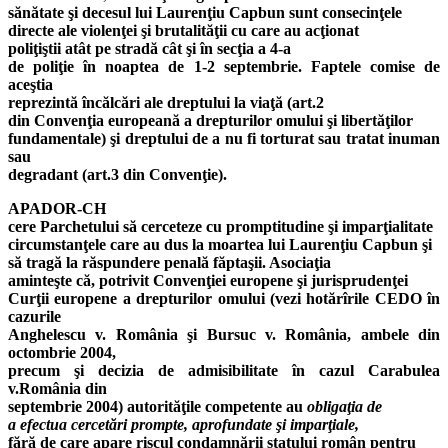
sănătate şi decesul lui Laurenţiu Capbun sunt consecinţele
directe ale violenţei şi brutalităţii cu care au acţionat
poliţiştii atât pe stradă cât şi în secţia a 4-a
de poliţie în noaptea de 1-2 septembrie. Faptele comise de
aceştia
reprezintă încălcări ale dreptului la viaţă (art.2
din Convenţia europeană a drepturilor omului şi libertăţilor
fundamentale) şi dreptului de a nu fi torturat sau tratat inuman
sau
degradant (art.3 din Convenţie).
APADOR-CH
cere Parchetului să cerceteze cu promptitudine şi imparţialitate
circumstanţele care au dus la moartea lui Laurenţiu Capbun şi
să tragă la răspundere penală făptaşii. Asociaţia
aminteşte că, potrivit Convenţiei europene şi jurisprudenţei
Curţii europene a drepturilor omului (vezi hotărîrile CEDO în
cazurile
Anghelescu v. România şi Bursuc v. România, ambele din
octombrie 2004,
precum şi decizia de admisibilitate în cazul Carabulea
v.România din
septembrie 2004) autorităţile competente au
obligaţia de
a efectua cercetări
prompte, aprofundate şi imparţiale,
fără de care apare riscul condamnării statului român pentru