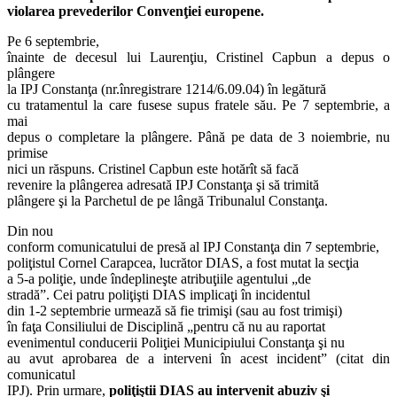
violarea prevederilor Convenţiei europene.
Pe 6 septembrie,
înainte de decesul lui Laurenţiu, Cristinel Capbun a depus o
plângere
la IPJ Constanţa (nr.înregistrare 1214/6.09.04) în legătură
cu tratamentul la care fusese supus fratele său. Pe 7 septembrie, a
mai
depus o completare la plângere. Până pe data de 3 noiembrie, nu
primise
nici un răspuns. Cristinel Capbun este hotărît să facă
revenire la plângerea adresată IPJ Constanţa şi să trimită
plângere şi la Parchetul de pe lângă Tribunalul Constanţa.
Din nou
conform comunicatului de presă al IPJ Constanţa din 7 septembrie,
poliţistul Cornel Carapcea, lucrător DIAS, a fost mutat la secţia
a 5-a poliţie, unde îndeplineşte atribuţiile agentului „de
stradă”. Cei patru poliţişti DIAS implicaţi în incidentul
din 1-2 septembrie urmează să fie trimişi (sau au fost trimişi)
în faţa Consiliului de Disciplină „pentru că nu au raportat
evenimentul conducerii Poliţiei Municipiului Constanţa şi nu
au avut aprobarea de a interveni în acest incident” (citat din
comunicatul
IPJ). Prin urmare,
poliţiştii DIAS au intervenit abuziv şi