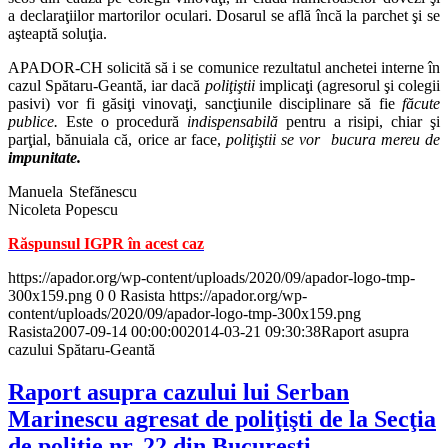
a declaraţiilor martorilor oculari. Dosarul se află încă la parchet şi se
aşteaptă soluţia.
APADOR-CH solicită să i se comunice rezultatul anchetei interne în
cazul Spătaru-Geantă, iar dacă
poliţiştii
implicaţi (agresorul şi colegii
pasivi) vor fi găsiţi vinovaţi, sancţiunile disciplinare să fie
făcute
publice.
Este o procedură
indispensabilă
pentru a risipi, chiar şi
parţial, bănuiala că, orice ar face,
poliţiştii se vor bucura mereu de
impunitate.
Manuela Stefănescu
Nicoleta Popescu
Răspunsul IGPR în acest caz
https://apador.org/wp-content/uploads/2020/09/apador-logo-tmp-
300x159.png
0
0
Rasista
https://apador.org/wp-
content/uploads/2020/09/apador-logo-tmp-300x159.png
Rasista
2007-09-14 00:00:00
2014-03-21 09:30:38
Raport asupra
cazului Spătaru-Geantă
Raport asupra cazului lui Serban
Marinescu agresat de poliţişti de la Secţia
de poliţie nr. 22 din Bucureşti