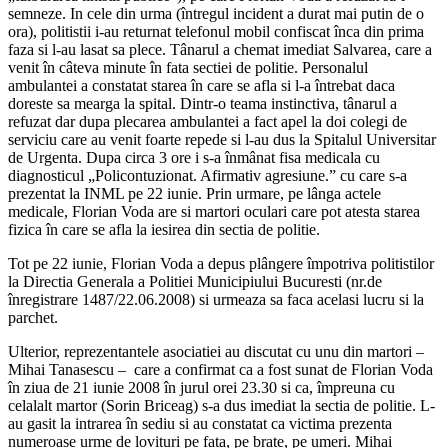
semneze. In cele din urma (întregul incident a durat mai putin de o
ora), politistii i-au returnat telefonul mobil confiscat înca din prima
faza si l-au lasat sa plece. Tânarul a chemat imediat Salvarea, care a
venit în câteva minute în fata sectiei de politie. Personalul
ambulantei a constatat starea în care se afla si l-a întrebat daca
doreste sa mearga la spital. Dintr-o teama instinctiva, tânarul a
refuzat dar dupa plecarea ambulantei a fact apel la doi colegi de
serviciu care au venit foarte repede si l-au dus la Spitalul Universitar
de Urgenta. Dupa circa 3 ore i s-a înmânat fisa medicala cu
diagnosticul „Policontuzionat. Afirmativ agresiune.” cu care s-a
prezentat la INML pe 22 iunie. Prin urmare, pe lânga actele
medicale, Florian Voda are si martori oculari care pot atesta starea
fizica în care se afla la iesirea din sectia de politie.
Tot pe 22 iunie, Florian Voda a depus plângere împotriva politistilor
la Directia Generala a Politiei Municipiului Bucuresti (nr.de
înregistrare 1487/22.06.2008) si urmeaza sa faca acelasi lucru si la
parchet.
Ulterior, reprezentantele asociatiei au discutat cu unu din martori –
Mihai Tanasescu – care a confirmat ca a fost sunat de Florian Voda
în ziua de 21 iunie 2008 în jurul orei 23.30 si ca, împreuna cu
celalalt martor (Sorin Briceag) s-a dus imediat la sectia de politie. L-
au gasit la intrarea în sediu si au constatat ca victima prezenta
numeroase urme de lovituri pe fata, pe brate, pe umeri. Mihai