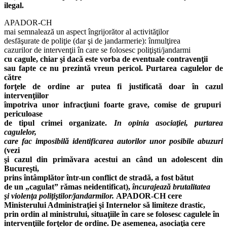
ilegal.
APADOR-CH
mai semnalează un aspect îngrijorător al activităţilor
desfăşurate de poliţie (dar şi de jandarmerie): înmulţirea
cazurilor de intervenţii în care se folosesc poliţişti/jandarmi
cu cagule, chiar şi dacă este vorba de eventuale contravenţii
sau fapte ce nu prezintă vreun pericol. Purtarea cagulelor de
către
forţele de ordine ar putea fi justificată doar în cazul
intervenţiilor
împotriva unor infracţiuni foarte grave, comise de grupuri
periculoase
de tipul crimei organizate.
In opinia asociaţiei, purtarea
cagulelor,
care fac imposibilă identificarea autorilor unor posibile abuzuri
(vezi
şi cazul din primăvara acestui an când un adolescent din
Bucureşti,
prins întâmplător într-un conflict de stradă, a fost bătut
de un „cagulat” rămas neidentificat),
încurajează brutalitatea
şi violenţa poliţiştilor/jandarmilor.
APADOR-CH cere
Ministerului Administraţiei şi Internelor să limiteze drastic,
prin ordin al ministrului, situaţiile în care se folosesc cagulele în
intervenţiile forţelor de ordine. De asemenea, asociaţia cere