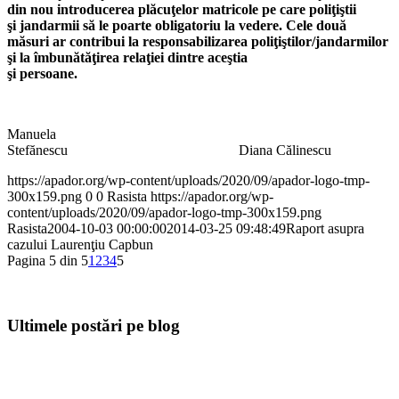
din nou introducerea plăcuţelor matricole pe care poliţiştii
şi jandarmii să le poarte obligatoriu la vedere. Cele două
măsuri ar contribui la responsabilizarea poliţiştilor/jandarmilor
şi la îmbunătăţirea relaţiei dintre aceştia
şi persoane.
Manuela
Stefănescu Diana Călinescu
https://apador.org/wp-content/uploads/2020/09/apador-logo-tmp-
300x159.png
0
0
Rasista
https://apador.org/wp-
content/uploads/2020/09/apador-logo-tmp-300x159.png
Rasista
2004-10-03 00:00:00
2014-03-25 09:48:49
Raport asupra
cazului Laurenţiu Capbun
Pagina 5 din 5
1
2
3
4
5
Ultimele postări pe blog