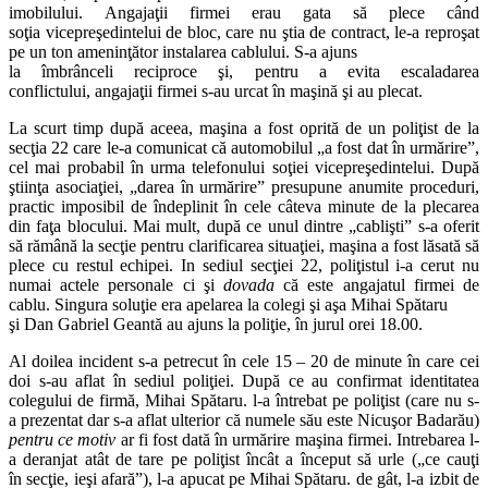
imobilului. Angajaţii firmei erau gata să plece când
soţia vicepreşedintelui de bloc, care nu ştia de contract, le-a reproşat
pe un ton ameninţător instalarea cablului. S-a ajuns
la îmbrânceli reciproce şi, pentru a evita escaladarea
conflictului, angajaţii firmei s-au urcat în maşină şi au plecat.
La scurt timp după aceea, maşina a fost oprită de un poliţist de la
secţia 22 care le-a comunicat că automobilul „a fost dat în urmărire”,
cel mai probabil în urma telefonului soţiei vicepreşedintelui. După
ştiinţa asociaţiei, „darea în urmărire” presupune anumite proceduri,
practic imposibil de îndeplinit în cele câteva minute de la plecarea
din faţa blocului. Mai mult, după ce unul dintre „cablişti” s-a oferit
să rămână la secţie pentru clarificarea situaţiei, maşina a fost lăsată să
plece cu restul echipei. In sediul secţiei 22, poliţistul i-a cerut nu
numai actele personale ci şi
dovada
că este angajatul firmei de
cablu. Singura soluţie era apelarea la colegi şi aşa Mihai Spătaru
şi Dan Gabriel Geantă au ajuns la poliţie, în jurul orei 18.00.
Al doilea incident s-a petrecut în cele 15 – 20 de minute în care cei
doi s-au aflat în sediul poliţiei. După ce au confirmat identitatea
colegului de firmă, Mihai Spătaru. l-a întrebat pe poliţist (care nu s-
a prezentat dar s-a aflat ulterior că numele său este Nicuşor Badarău)
pentru ce motiv
ar fi fost dată în urmărire maşina firmei. Intrebarea l-
a deranjat atât de tare pe poliţist încât a început să urle („ce cauţi
în secţie, ieşi afară”), l-a apucat pe Mihai Spătaru. de gât, l-a izbit de