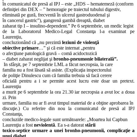
în comunicatul de presă al IPJ – este „HDS – hematemeză (conform
definiţiei din DEX – ” hemoragie pe traiectul tubului digestiv,
eliminată pe gură, frecventă în ulcerul gastroduodenal şi
în cancerul gastric”), gangrenă gambă dreaptă, diabet
zaharat tip I – insulino-dependent.” Pe 6 septembrie, un medic legist
de la Laboratorul Medico-Legal Constanţa l-a examinat pe
Laurenţiu,
concluzionând că „nu prezintă
leziuni de violenţă
obiective primare
…” şi că este internat „pentru
o afecţiune patologică gravă – comă acidoctozică
– diabet zaharat neglijat şi
bronho-pneumonie bilaterală”.
In sfârşit, pe 7 septembrie LML a făcut necropsia, la care
familia nu a fost lăsată să asiste. (Explicaţia inspectorului
de poliţie Dinulescu cum că familia trebuia să facă cerere
oficială pentru a i se permite acest lucru este doar un pretext.
Laurenţiu
a murit pe 6 septembrie la ora 21.30 iar necropsia a avut loc a doua
zi. Prin
urmare, familia nu ar fi avut timpul material de a obţine aprobarea în
discuţie.) Cu referire din nou la comunicatul de presă al IPJ
Constanţa,
concluziile medico-legale sunt următoarele: „Moartea lui Capbun
Laurenţiu a fost
neviolentă
. Ea s-a datorat
stării
toxico-septice urmare a unei bronho-pneumonii, complicaţie a
unui diabet