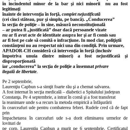
în incindentul minor de la bar şi nici minorii nu au fost
legitimaţi
înainte de intervenţia în forţă,
complet nejustificată
(cei cinci stăteau, pur şi simplu, pe bancă). „Conducerea”
la secţia de poliţie – în sine, măsură neconstituţională
– ar putea fi „justificată” doar dacă persoanele vizate
nu
ar fi avut acte de identitate asupra lor şi ar fi comis sau
ar fi fost pe cale să comită o infracţiune. In mod clar, poliţiştii
constănţeni nu au respectat nici una din condiţii. Prin urmare,
APADOR-CH consideră că intervenţia în forţă (inclusiv
împotriva unuia dintre minori) a fost nejustificată şi
disproporţionată
iar „conducerea” la secţia de poliţie a însemnat
privare
ilegală de libertate
.
Pe 2 septembrie,
Laurenţiu Capbun s-a simţit foarte rău şi a chemat salvarea.
A fost internat în secţia medicală – diabetici a Spitalului judeţean
Constanţa. Pe 4 septembrie, a intrat în comă şi a fost transferat
la reanimare unde s-a recurs la metoda empirică a înfăşurării
în cearceafuri ude pentru combaterea febrei. Rudele cred că de fapt
prin
împachetarea în carceafuri ude s-a dorit eliminarea urmelor de
lovituri de
pe corp. Laurenţiu Capbun a murit pe 6 septembrie. Certificatul