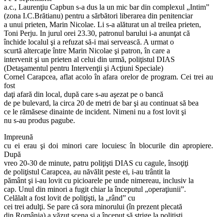
a.c., Laurenţiu Capbun s-a dus la un mic bar din complexul „Intim”
(zona I.C.Brătianu) pentru a sărbători liberarea din penitenciar
a unui prieten, Marin Nicolae. Li s-a alăturat un al treilea prieten,
Toni Perju. In jurul orei 23.30, patronul barului i-a anunţat că
închide localul şi a refuzat să-i mai servească. A urmat o
scurtă altercaţie între Marin Nicolae şi patron, în care a
intervenit şi un prieten al celui din urmă, poliţistul DIAS
(Detaşamentul pentru Intervenţii şi Acţiuni Speciale)
Cornel Carapcea, aflat acolo în afara orelor de program. Cei trei au
fost
daţi afară din local, după care s-au aşezat pe o bancă
de pe bulevard, la circa 20 de metri de bar şi au continuat să bea
ce le rămăsese dinainte de incident. Nimeni nu a fost lovit şi
nu s-au produs pagube.
Impreună
cu ei erau şi doi minori care locuiesc în blocurile din apropiere.
După
vreo 20-30 de minute, patru poliţişti DIAS cu cagule, însoţiţi
de poliţistul Carapcea, au năvălit peste ei, i-au trântit la
pământ şi i-au lovit cu picioarele pe unde nimereau, inclusiv la
cap. Unul din minori a fugit chiar la începutul „operaţiunii”.
Celălalt a fost lovit de poliţişti, la „rând” cu
cei trei adulţi. Se pare că sora minorului (în prezent plecată
din România) a văzut scena şi a început să strige la poliţişti.