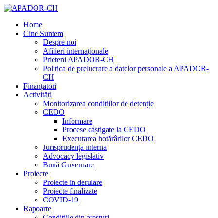
Home
Cine Suntem
Despre noi
Afilieri internaționale
Prieteni APADOR-CH
Politica de prelucrare a datelor personale a APADOR-
CH
Finanțatori
Activități
Monitorizarea condițiilor de detenție
CEDO
Informare
Procese câștigate la CEDO
Executarea hotărârilor CEDO
Jurisprudență internă
Advocacy legislativ
Bună Guvernare
Proiecte
Proiecte in derulare
Proiecte finalizate
COVID-19
Rapoarte
Condițiile din aresturi