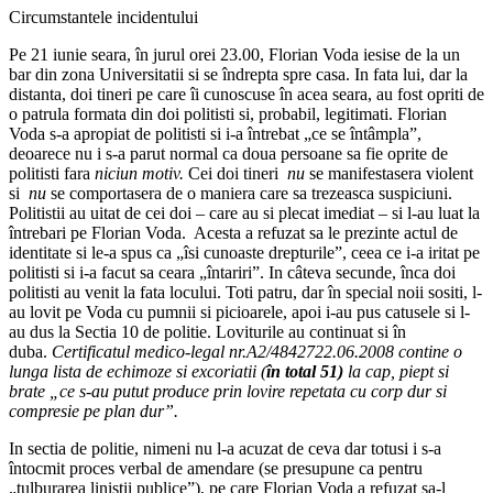
Circumstantele incidentului
Pe 21 iunie seara, în jurul orei 23.00, Florian Voda iesise de la un
bar din zona Universitatii si se îndrepta spre casa. In fata lui, dar la
distanta, doi tineri pe care îi cunoscuse în acea seara, au fost opriti de
o patrula formata din doi politisti si, probabil, legitimati. Florian
Voda s-a apropiat de politisti si i-a întrebat „ce se întâmpla”,
deoarece nu i s-a parut normal ca doua persoane sa fie oprite de
politisti fara
niciun motiv.
Cei doi tineri
nu
se manifestasera violent
si
nu
se comportasera de o maniera care sa trezeasca suspiciuni.
Politistii au uitat de cei doi – care au si plecat imediat – si l-au luat la
întrebari pe Florian Voda. Acesta a refuzat sa le prezinte actul de
identitate si le-a spus ca „îsi cunoaste drepturile”, ceea ce i-a iritat pe
politisti si i-a facut sa ceara „întariri”. In câteva secunde, înca doi
politisti au venit la fata locului. Toti patru, dar în special noii sositi, l-
au lovit pe Voda cu pumnii si picioarele, apoi i-au pus catusele si l-
au dus la Sectia 10 de politie. Loviturile au continuat si în
duba.
Certificatul medico-legal nr.A2/4842722.06.2008 contine o
lunga lista de echimoze si excoriatii (
în total 51)
la cap, piept si
brate „ce s-au putut produce prin lovire repetata cu corp dur si
compresie pe plan dur”.
In sectia de politie, nimeni nu l-a acuzat de ceva dar totusi i s-a
întocmit proces verbal de amendare (se presupune ca pentru
„tulburarea linistii publice”), pe care Florian Voda a refuzat sa-l