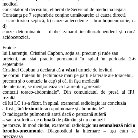
medical
constatator al decesului, eliberat de Serviciul de medicină legală
Constanţa pe 7 septembrie conţine următoarele: a) cauza directă
– stare toxico septică; b) cauze antecedente – bronhopneumonie; c-
d)
cauze determinante – diabet zaharat insulino-dependent şi comă
acidocetozică.
Fratele
lui Laurenţiu, Cristinel Capbun, soţia sa, precum şi rude sau
prieteni, au stat practic permanent în spital în perioada 2-6
septembrie.
Cristinel Capbun a declarat că
a văzut
urmele de lovituri
pe corpul fratelui lui (echimoze mari pe părţile laterale ale toracelui,
precum şi o contuzie la cap) şi că, în fişa medicală
de internare, se menţionează că Laurenţiu „prezintă
contuzii toraco-abdominale”. Din comunicatul de presă al IPJ,
rezultă
că lui LC i s-a făcut, în spital, examenul radiologic iar concluzia
a fost „fără
leziuni
toraco-pulmonare şi abdominale”.
O radiografie pulmonară arată dacă o persoană suferă
– sau a suferit – de o
boală
de plămâni şi nu contuzii
pe torace. In mod ciudat, examenul radiologic
nu semnalează nici o
bronho-pneumonie.
Diagnosticul la internare – aşa cum se
precizează