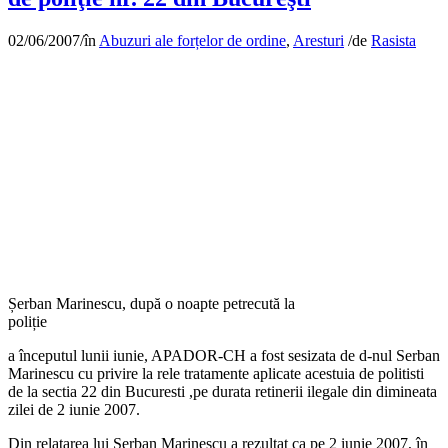
02/06/2007
/
în
Abuzuri ale forțelor de ordine
,
Aresturi
/
de
Rasista
Șerban Marinescu, după o noapte petrecută la
poliție
a începutul lunii iunie, APADOR-CH a fost sesizata de d-nul Serban
Marinescu cu privire la rele tratamente aplicate acestuia de politisti
de la sectia 22 din Bucuresti ,pe durata retinerii ilegale din dimineata
zilei de 2 iunie 2007.
Din relatarea lui Serban Marinescu a rezultat ca pe 2 iunie 2007, în