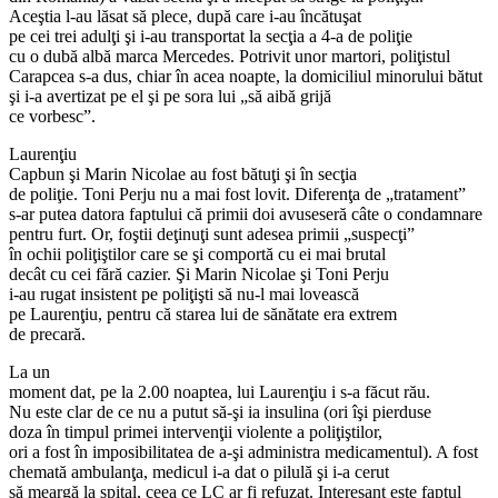
Aceştia l-au lăsat să plece, după care i-au încătuşat
pe cei trei adulţi şi i-au transportat la secţia a 4-a de poliţie
cu o dubă albă marca Mercedes. Potrivit unor martori, poliţistul
Carapcea s-a dus, chiar în acea noapte, la domiciliul minorului bătut
şi i-a avertizat pe el şi pe sora lui „să aibă grijă
ce vorbesc”.
Laurenţiu
Capbun şi Marin Nicolae au fost bătuţi şi în secţia
de poliţie. Toni Perju nu a mai fost lovit. Diferenţa de „tratament”
s-ar putea datora faptului că primii doi avuseseră câte o condamnare
pentru furt. Or, foştii deţinuţi sunt adesea primii „suspecţi”
în ochii poliţiştilor care se şi comportă cu ei mai brutal
decât cu cei fără cazier. Şi Marin Nicolae şi Toni Perju
i-au rugat insistent pe poliţişti să nu-l mai lovească
pe Laurenţiu, pentru că starea lui de sănătate era extrem
de precară.
La un
moment dat, pe la 2.00 noaptea, lui Laurenţiu i s-a făcut rău.
Nu este clar de ce nu a putut să-şi ia insulina (ori îşi pierduse
doza în timpul primei intervenţii violente a poliţiştilor,
ori a fost în imposibilitatea de a-şi administra medicamentul). A fost
chemată ambulanţa, medicul i-a dat o pilulă şi i-a cerut
să meargă la spital, ceea ce LC ar fi refuzat. Interesant este faptul