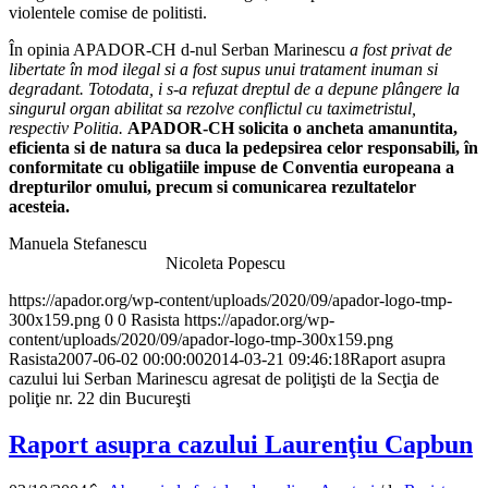
violentele comise de politisti.
În opinia APADOR-CH d-nul Serban Marinescu
a fost privat de
libertate în mod ilegal si a fost supus unui tratament inuman si
degradant. Totodata, i s-a refuzat dreptul de a depune plângere la
singurul organ abilitat sa rezolve conflictul cu taximetristul,
respectiv Politia.
APADOR-CH solicita o ancheta amanuntita,
eficienta si de natura sa duca la pedepsirea celor responsabili, în
conformitate cu obligatiile impuse de Conventia europeana a
drepturilor omului, precum si comunicarea rezultatelor
acesteia.
Manuela Stefanescu
Nicoleta Popescu
https://apador.org/wp-content/uploads/2020/09/apador-logo-tmp-
300x159.png
0
0
Rasista
https://apador.org/wp-
content/uploads/2020/09/apador-logo-tmp-300x159.png
Rasista
2007-06-02 00:00:00
2014-03-21 09:46:18
Raport asupra
cazului lui Serban Marinescu agresat de poliţişti de la Secţia de
poliţie nr. 22 din Bucureşti
Raport asupra cazului Laurenţiu Capbun