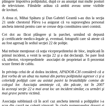
plângere împotriva poliţistului, după ce au anunţat mai multe posturi
de televiziune. Filmările arătau că ambii aveau urme vizibile
de lovituri.
A doua zi, Mihai Spătaru şi Dan Gabriel Geantă s-au dus la secţia
21 unde chestorul Pârvu i-a asigurat că va supraveghea personal
ancheta internă pentru care se ceruse deja constituirea unei comisii.
Cei doi au făcut plângere şi la parchet, urmând să depună
şi certificatele medico-legale şi, eventual, fotografii care să ateste că
au fost agresaţi în sediul secţiei 22 de poliţie.
Mai trebuie menţionat că soţia vicepreşedintelui de bloc, implicată în
primul incident, a venit la secţia 22 şi a dat declaraţii. Se pare însă
că, ulterior, vicepreşedintele asociaţiei de proprietari ar fi prezentat
scuze firmei de cablu.
In privinţa celui de al doilea incident,
APADOR-CH consideră că a
fost vorba de un abuz nu numai din partea poliţistului agresor ci şi a
celorlalţi poliţişti care au asistat pasivi la brutalităţile comise de
colegul lor. Asociaţia aminteşte că, din păcate, tot în 2007
la aceeaşi secţie 22 a mai avut loc un incident similar, cu urmări şi
mai grave pentru victimă.
Asociaţia subliniază că în acel caz ancheta internă a poliţiştilor i-a
scos din cauză pe colegii vinovaţi, în ciuda numeroaselor dovezi şi