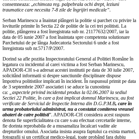
consemneaza: „
echimoza reg. palpebrala ochi drept, leziuni
traumatice care necesita 7-8 zile de îngrijiri medicale”.
Serban Marinescu a înaintat plângeri la politie si parchet cu privire la
loviturile primite în Sectia 22 de politie de la cei trei politisti. La
politie, plângerea a fost înregistrata sub nr. 21177632/2007, iar la
data de 05 iunie 2007 a fost înaintata spre competenta solutionare
Parchetului de pe lânga Judecatoria Sectorului 6 unde a fost
înregistrata sub nr.5717/P/2007.
Dorind sa afle pozitia Inspectoratului General al Politiei Române în
legatura cu incidentul al carei victima a fost Serban Marinescu,
APADOR-CH s-a adresat acestei institutii pe data de 30 iulie 2007,
solicitând informatii si despre sanctiunile disciplinare dispuse
împotriva politistilor implicati în incident. În raspunsul primit pe data
de 3 septembrie 2007 asociatiei i se aduce la cunostinta
ca:
„aspectele privind incidentul produs la 02.06.2007 la sediul
Sectiei 22 Politie, în care a fost implicat domnul Marinescu, au fost
verificate de Serviciul de Inspectie Interna din D.G.P.M.B
, care în
urma probatoriului administrat, nu a constatat comiterea vreunei
abateri de catre politisti
”. APADOR-CH considera acest raspuns
denota fie superficialitatea cu care s-au efectuat cercetarile interne,
fie dorinta reprobabila de a musamaliza încalcari vadite ale
drepturilor omului. Asociatia insista asupra faptului ca exista martori,
fotografii si un certificat medico-legal, toate probând fara dubiu