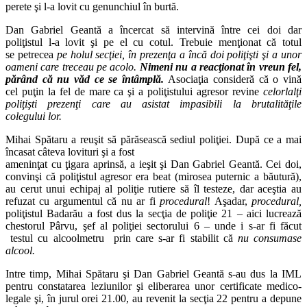
perete şi l-a lovit cu genunchiul în burtă.
Dan Gabriel Geantă a încercat să intervină între cei doi dar
poliţistul l-a lovit şi pe el cu cotul. Trebuie menţionat că totul
se petrecea
pe holul secţiei, în
prezenţa a încă doi poliţişti şi a unor
oameni care
treceau pe acolo.
Nimeni nu a
reacţionat în vreun fel,
părând că nu văd ce se
întâmplă.
Asociaţia consideră că o vină
cel puţin la fel de mare ca şi a poliţistului agresor revine
celorlalţi
poliţişti
prezenţi care au asistat impasibili la brutalităţile
colegului
lor.
Mihai Spătaru a reuşit să părăsească sediul poliţiei. După ce a mai
încasat câteva lovituri şi a fost
ameninţat cu ţigara aprinsă, a ieşit şi Dan Gabriel Geantă. Cei doi,
convinşi că poliţistul agresor era beat (mirosea puternic a băutură),
au cerut unui echipaj al poliţie rutiere să îl testeze, dar aceştia au
refuzat cu argumentul că nu ar fi
procedural
! Aşadar,
procedural,
poliţistul Badarău a fost dus la secţia de poliţie 21 – aici lucrează
chestorul Pârvu, şef al poliţiei sectorului 6 – unde i s-ar fi făcut
testul cu alcoolmetru prin care s-ar fi stabilit că
nu consumase
alcool.
Intre timp, Mihai Spătaru şi Dan Gabriel Geantă s-au dus la IML
pentru constatarea leziunilor şi eliberarea unor certificate medico-
legale şi, în jurul orei 21.00, au revenit la secţia 22 pentru a depune