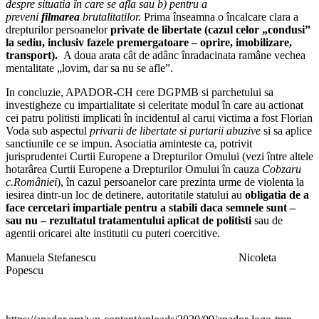
despre situatia în care se afla sau b) pentru a
preveni
filmarea
brutalitatilor.
Prima înseamna o încalcare clara a
drepturilor persoanelor
private de libertate (cazul celor „condusi”
la sediu, inclusiv fazele premergatoare – oprire, imobilizare,
transport).
A doua arata cât de adânc înradacinata ramâne vechea
mentalitate „lovim, dar sa nu se afle”.
In concluzie, APADOR-CH cere DGPMB si parchetului sa
investigheze cu impartialitate si celeritate modul în care au actionat
cei patru politisti implicati în incidentul al carui victima a fost Florian
Voda sub aspectul
privarii de libertate si purtarii abuzive
si sa aplice
sanctiunile ce se impun. Asociatia aminteste ca, potrivit
jurisprudentei Curtii Europene a Drepturilor Omului (vezi între altele
hotarârea Curtii Europene a Drepturilor Omului în cauza
Cobzaru
c.României
), în cazul persoanelor care prezinta urme de violenta la
iesirea dintr-un loc de detinere, autoritatile statului au
obligatia de a
face cercetari impartiale pentru a stabili daca semnele sunt –
sau nu – rezultatul tratamentului aplicat de politisti
sau de
agentii oricarei alte institutii cu puteri coercitive.
Manuela Stefanescu Nicoleta
Popescu