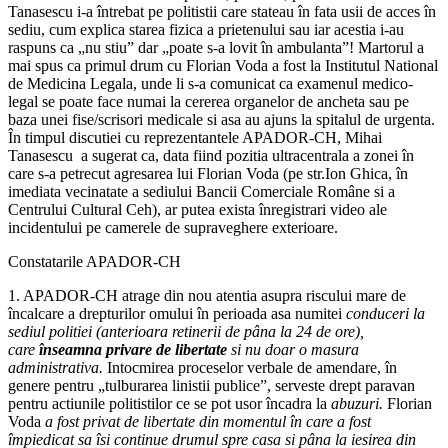
Tanasescu i-a întrebat pe politistii care stateau în fata usii de acces în
sediu, cum explica starea fizica a prietenului sau iar acestia i-au
raspuns ca „nu stiu” dar „poate s-a lovit în ambulanta”! Martorul a
mai spus ca primul drum cu Florian Voda a fost la Institutul National
de Medicina Legala, unde li s-a comunicat ca examenul medico-
legal se poate face numai la cererea organelor de ancheta sau pe
baza unei fise/scrisori medicale si asa au ajuns la spitalul de urgenta.
În timpul discutiei cu reprezentantele APADOR-CH, Mihai
Tanasescu a sugerat ca, data fiind pozitia ultracentrala a zonei în
care s-a petrecut agresarea lui Florian Voda (pe str.Ion Ghica, în
imediata vecinatate a sediului Bancii Comerciale Române si a
Centrului Cultural Ceh), ar putea exista înregistrari video ale
incidentului pe camerele de supraveghere exterioare.
Constatarile APADOR-CH
1. APADOR-CH atrage din nou atentia asupra riscului mare de
încalcare a drepturilor omului în perioada asa numitei
conduceri la
sediul politiei (anterioara retinerii de pâna la 24 de ore),
care
înseamna privare de libertate
si nu doar o masura
administrativa.
Intocmirea proceselor verbale de amendare, în
genere pentru „tulburarea linistii publice”, serveste drept paravan
pentru actiunile politistilor ce se pot usor încadra la
abuzuri.
Florian
Voda
a fost privat de libertate din momentul în care a fost
împiedicat sa îsi continue drumul spre casa si pâna la iesirea din