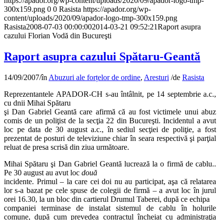
https://apador.org/wp-content/uploads/2020/09/apador-logo-tmp-
300x159.png
0
0
Rasista
https://apador.org/wp-
content/uploads/2020/09/apador-logo-tmp-300x159.png
Rasista
2008-07-03 00:00:00
2014-03-21 09:52:21
Raport asupra
cazului Florian Vodă din Bucureşti
Raport asupra cazului Spătaru-Geantă
14/09/2007
/
în
Abuzuri ale forțelor de ordine
,
Aresturi
/
de
Rasista
Reprezentantele APADOR-CH s-au întâlnit, pe 14 septembrie a.c.,
cu dnii Mihai Spătaru
şi Dan Gabriel Geantă care afirmă că au fost victimele unui abuz
comis de un poliţist de la secţia 22 din Bucureşti. Incidentul a avut
loc pe data de 30 august a.c., în sediul secţiei de poliţie, a fost
prezentat de posturi de televiziune chiar în seara respectivă şi parţial
reluat de presa scrisă din ziua următoare.
Mihai Spătaru şi Dan Gabriel Geantă lucrează la o firmă de cablu..
Pe 30 august au avut loc
două
incidente. Primul – la care cei doi nu au participat, aşa că relatarea
lor s-a bazat pe cele spuse de colegii de firmă – a avut loc în jurul
orei 16.30, la un bloc din cartierul Drumul Taberei, după ce echipa
companiei terminase de instalat sistemul de cablu în holurile
comune, după cum prevedea contractul încheiat cu administraţia