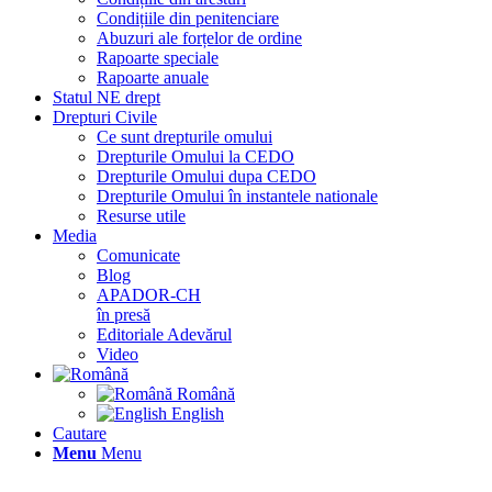
Condițiile din penitenciare
Abuzuri ale forțelor de ordine
Rapoarte speciale
Rapoarte anuale
Statul NE drept
Drepturi Civile
Ce sunt drepturile omului
Drepturile Omului la CEDO
Drepturile Omului dupa CEDO
Drepturile Omului în instantele nationale
Resurse utile
Media
Comunicate
Blog
APADOR-CH
în presă
Editoriale Adevărul
Video
Română
English
Cautare
Menu
Menu