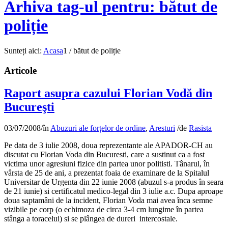
Arhiva tag-ul pentru: bătut de
poliție
Sunteți aici:
Acasa
1
/
bătut de poliție
Articole
Raport asupra cazului Florian Vodă din
Bucureşti
03/07/2008
/
în
Abuzuri ale forțelor de ordine
,
Aresturi
/
de
Rasista
Pe data de 3 iulie 2008, doua reprezentante ale APADOR-CH au
discutat cu Florian Voda din Bucuresti, care a sustinut ca a fost
victima unor agresiuni fizice din partea unor politisti. Tânarul, în
vârsta de 25 de ani, a prezentat foaia de examinare de la Spitalul
Universitar de Urgenta din 22 iunie 2008 (abuzul s-a produs în seara
de 21 iunie) si certificatul medico-legal din 3 iulie a.c. Dupa aproape
doua saptamâni de la incident, Florian Voda mai avea înca semne
vizibile pe corp (o echimoza de circa 3-4 cm lungime în partea
stânga a toracelui) si se plângea de dureri intercostale.