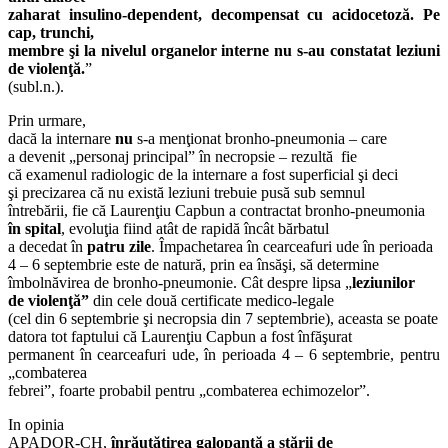
zaharat insulino-dependent, decompensat cu acidocetoză. Pe
cap, trunchi,
membre şi la nivelul organelor interne nu s-au constatat leziuni
de violenţă.
”
(subl.n.).
Prin urmare,
dacă la internare
nu
s-a menţionat bronho-pneumonia – care
a devenit „personaj principal” în necropsie – rezultă fie
că examenul radiologic de la internare a fost superficial şi deci
şi precizarea că nu există leziuni trebuie pusă sub semnul
întrebării, fie că Laurenţiu Capbun a contractat bronho-pneumonia
în spital
, evoluţia fiind atât de rapidă încât bărbatul
a decedat în
patru zile
. Împachetarea în cearceafuri ude în perioada
4 – 6 septembrie este de natură, prin ea însăşi, să determine
îmbolnăvirea de bronho-pneumonie. Cât despre lipsa „
leziunilor
de violenţă”
din cele două certificate medico-legale
(cel din 6 septembrie şi necropsia din 7 septembrie), aceasta se poate
datora tot faptului că Laurenţiu Capbun a fost înfăşurat
permanent în cearceafuri ude, în perioada 4 – 6 septembrie, pentru
„combaterea
febrei”, foarte probabil pentru „combaterea echimozelor”.
In opinia
APADOR-CH,
înrăutăţirea galopantă a stării de