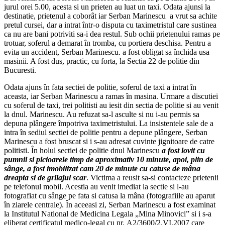
jurul orei 5.00, acesta si un prieten au luat un taxi. Odata ajunsi la
destinatie, prietenul a coborât iar Serban Marinescu a vrut sa achite
pretul cursei, dar a intrat într-o disputa cu taximetristul care sustinea
ca nu are bani potriviti sa-i dea restul. Sub ochii prietenului ramas pe
trotuar, soferul a demarat în tromba, cu portiera deschisa. Pentru a
evita un accident, Serban Marinescu. a fost obligat sa închida usa
masinii. A fost dus, practic, cu forta, la Sectia 22 de politie din
Bucuresti.
Odata ajuns în fata sectiei de politie, soferul de taxi a intrat în
aceasta, iar Serban Marinescu a ramas în masina. Urmare a discutiei
cu soferul de taxi, trei politisti au iesit din sectia de politie si au venit
la dnul. Marinescu. Au refuzat sa-l asculte si nu i-au permis sa
depuna plângere împotriva taximetristului. La insistentele sale de a
intra în sediul sectiei de politie pentru a depune plângere, Serban
Marinescu a fost bruscat si i s-au adresat cuvinte jignitoare de catre
politisti. În holul sectiei de politie dnul Marinescu
a fost lovit cu
pumnii si picioarele timp de aproximativ 10 minute, apoi, plin de
sânge, a fost imobilizat cam 20 de minute cu catuse de mâna
dreapta si de grilajul scar
. Victima a reusit sa-si contacteze prietenii
pe telefonul mobil. Acestia au venit imediat la sectie si l-au
fotografiat cu sânge pe fata si catusa la mâna (fotografiile au aparut
în ziarele centrale). În aceeasi zi, Serban Marinescu a fost examinat
la Institutul National de Medicina Legala „Mina Minovici” si i s-a
eliberat certificatul medico-legal cu nr. A2/3600/2.VI.2007 care