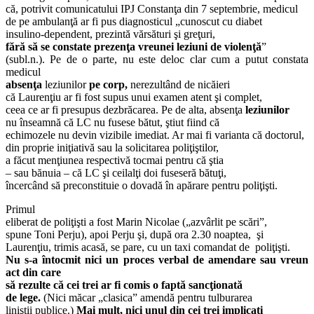
că, potrivit comunicatului IPJ Constanţa din 7 septembrie, medicul
de pe ambulanţă ar fi pus diagnosticul „cunoscut cu diabet
insulino-dependent, prezintă vărsături şi greţuri,
fără să se constate prezenţa vreunei leziuni de violenţă
”
(subl.n.). Pe de o parte, nu este deloc clar cum a putut constata
medicul
absenţa
leziunilor
pe corp,
nerezultând de nicăieri
că Laurenţiu ar fi fost supus unui examen atent şi complet,
ceea ce ar fi presupus dezbrăcarea. Pe de alta, absenţa
leziunilor
nu înseamnă că LC nu fusese bătut, ştiut fiind că
echimozele nu devin vizibile imediat. Ar mai fi varianta că doctorul,
din proprie iniţiativă sau la solicitarea poliţiştilor,
a făcut menţiunea respectivă tocmai pentru că ştia
– sau bănuia – că LC şi ceilalţi doi fuseseră bătuţi,
încercând să preconstituie o dovadă în apărare pentru poliţişti.
Primul
eliberat de poliţişti a fost Marin Nicolae („azvârlit pe scări”,
spune Toni Perju), apoi Perju şi, după ora 2.30 noaptea, şi
Laurenţiu, trimis acasă, se pare, cu un taxi comandat de poliţişti.
Nu s-a întocmit nici un proces verbal de amendare sau vreun
act din care
să rezulte că cei trei ar fi comis o faptă sancţionată
de lege.
(Nici măcar „clasica” amendă pentru tulburarea
liniştii publice.)
Mai mult, nici unul din cei trei implicaţi