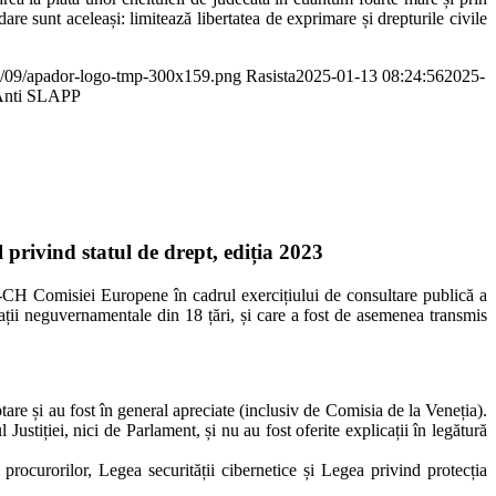
re sunt aceleași: limitează libertatea de exprimare și drepturile civile
20/09/apador-logo-tmp-300x159.png
Rasista
2025-01-13 08:24:56
2025-
a Anti SLAPP
rivind statul de drept, ediția 2023
-CH Comisiei Europene în cadrul exercițiului de consultare publică a
zații neguvernamentale din 18 țări, și care a fost de asemenea transmis
tare și au fost în general apreciate (inclusiv de Comisia de la Veneția).
Justiției, nici de Parlament, și nu au fost oferite explicații în legătură
rocurorilor, Legea securității cibernetice și Legea privind protecția