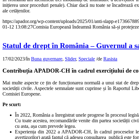
inițierea unor proceduri penale). Chiar dacă nu toate se încadrează exa
ale cetățenilor.
https://apador.org/wp-content/uploads/2025/01/anti-slapp-e17366788
01-12 13:08:27
Comisia Europeană îndeamnă România să-și protejeze c
Statul de drept în România – Guvernul a s
17/02/2023
/
în
Buna guvernare
,
Slider
,
Speciale
/
de
Rasista
Contribuția APADOR-CH în cadrul exercițiului de cons
Mai multe aspecte ce țin de funcționarea normală a unui stat de dre
societății civile. Aspectele semnalate sunt cuprinse și în Raportul Li
Comisiei Europene.
Pe scurt:
În 2022, România a înregistrat unele progrese în procesul legisla
Cu toate acestea, recomandările venite din partea societății civile
cu asta, așa cum prevede legea.
Experiența din 2022 a APADOR-CH, în cadrul proceselor legislat
avertizorilor) arată faptul că adesea consultarea publică este for