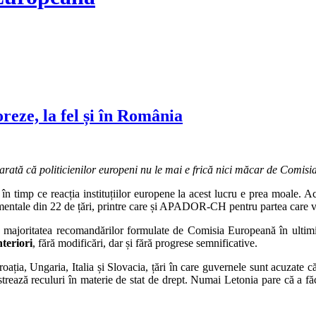
reze, la fel și în România
, arată că politicienilor europeni nu le mai e frică nici măcar de Comi
 timp ce reacția instituțiilor europene la acest lucru e prea moale. Ac
namentale din 22 de țări, printre care și APADOR-CH pentru partea care
 că majoritatea recomandărilor formulate de Comisia Europeană în ulti
nteriori
, fără modificări, dar și fără progrese semnificative.
roația, Ungaria, Italia și Slovacia, țări în care guvernele sunt acuzate c
strează reculuri în materie de stat de drept. Numai Letonia pare că a făc