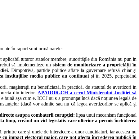
nate în raport sunt următoarele:
t aplicabil tuturor statelor membre, autoritățile din România nu pun în
 trebui să implementeze un
sistem de monitorizare a proprietății în
diei
. Dimpotrivă, partide politice aflate la guvernare refuză chiar și
ea instituțiilor media publice au continuat
și în 2025, perpetuând
orii, magistrații nu beneficiază, în practică, de statutul de avertizori în
orecta din interior.
APADOR-CH a cerut Ministerului Justiției să
a e bună așa cum e. ICCJ nu s-a pronunțat încă dacă noțiunea legală de
 instanțelor (dacă vor admite sau nu că legea avertizorilor se aplică și
e directe asupra combaterii corupției:
lipsa unui mecanism funcțional
la timp, creând un vid legislativ care ulterior a permis închiderea
 printre care și unele de interzicere a unor candidaturi, iar acestea nu
e cu impact electoral major, care pot afecta încrederea publică în