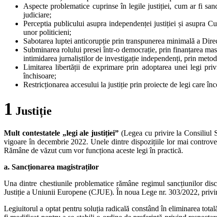
Aspecte problematice cuprinse în legile justiției, cum ar fi s
judiciare;
Perceptia publicului asupra independenței justiției și asupra Cur
unor politicieni;
Sabotarea luptei anticorupție prin transpunerea minimală a Direc
Subminarea rolului presei într-o democrație, prin finanțarea masi
intimidarea jurnaliștilor de investigație independenți, prin metod
Limitarea libertății de exprimare prin adoptarea unei legi privi
închisoare;
Restricționarea accesului la justiție prin proiecte de legi care 
1
Justiție
Mult contestatele „legi ale justiției”
(Legea cu privire la Consiliul Su
vigoare în decembrie 2022. Unele dintre dispozițiile lor mai controver
Rămâne de văzut cum vor funcționa aceste legi în practică.
a. Sancționarea magistraților
Una dintre chestiunile problematice rămâne regimul sancțiunilor discip
Justiție a Uniunii Europene (CJUE). În noua Lege nr. 303/2022, privind 
Legiuitorul a optat pentru soluția radicală constând în eliminarea totală a