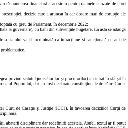
 sau răspunderea financiară a acestora pentru daunele cauzate de erori
a prescripției, decizie care a aruncat în aer dosare mari de corupție ale
 adoptată cu greu de Parlament, în decembrie 2022;
flată la guvernare), cu bani din subvențiile bugetare. La asta se adaugă
le a statului va fi incriminată ca infracțiune și sancționată cu ani de
e problematice.
a privind statutul judecătorilor și procurorilor) au intrat în sfârșit în
ocatul Poporului, dar au fost declarate constituționale de către Curte.
i Curți de Casație și Justiție (ICCJ), în favoarea deciziilor Curții de
ciplinară.
i abaterii disciplinare dar redefinirii acesteia. Astfel, textul ar fi putut