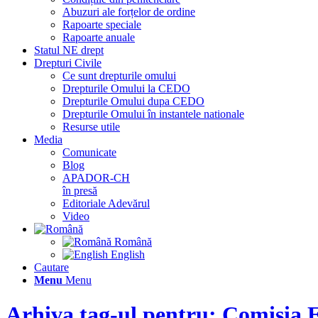
Abuzuri ale forțelor de ordine
Rapoarte speciale
Rapoarte anuale
Statul NE drept
Drepturi Civile
Ce sunt drepturile omului
Drepturile Omului la CEDO
Drepturile Omului dupa CEDO
Drepturile Omului în instantele nationale
Resurse utile
Media
Comunicate
Blog
APADOR-CH
în presă
Editoriale Adevărul
Video
Română
English
Cautare
Menu
Menu
Arhiva tag-ul pentru: Comisia