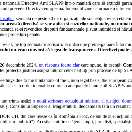
ațională Directiva Anti SLAPP într-o manieră care să extindă garanțiile 
 așa cum prevede Directiva europeană. Îndemnul vine ca urmare a întrebăr
ustiției
, semnată de peste 30 de organizații ale societății civile, cetățeni 
n această directivă se vor aplica și cazurilor naționale, nu numai 
e încearcă să-și revendice drepturi fundamentale și sunt intimidați și hărțuiț
 unor proceduri penale.
vitat, pe toți semnatarii scrisorii, la o discuție premergătoare întocmiri
terului nu erau convinși că legea de transpunere a Directivei poate 
la 20 decembrie 2024,
un răspuns foarte clar
care spune, în esență:
Comi
fel protecția justiției asupra tuturor celor hărțuiți prin procese de tip SL
ceedings due to the limitations of the Union legal basis, the European
tic cases in order to enable courts to adequately handle all SLAPPs and 
e, am trimis astăzi
o nouă scrisoare actualului ministru al justiției, d
at și Consiliului Superior al Magistraturii, deocamdată fără un rezultat.
OR-CH, din care reiese că în România au loc, de ani de zile, acţiuni de i
lizare publică”). Aceștia sunt fie cetățeni simpli, jurnaliști, specialiști 
n interes public și a jurnaliștilor (prin procese de tip SLAPP, prin obli