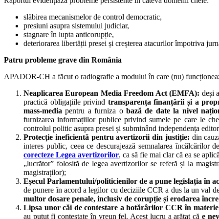
Raportul evidențiază probleme persistente în câteva domenii cheie:
slăbirea mecanismelor de control democratic,
presiuni asupra sistemului judiciar,
stagnare în lupta anticorupție,
deteriorarea libertății presei și creșterea atacurilor împotriva jurna
Patru probleme grave din România
APADOR-CH a făcut o radiografie a modului în care (nu) funcționează 
Neaplicarea European Media Freedom Act (EMFA):
deși 
practică obligațiile privind
transparența finanțării și a prop
mass-media
pentru a furniza o
bază de date la nivel națio
furnizarea informațiilor publice privind sumele pe care le ch
controlul politic asupra presei și subminând independența editor
Protecție ineficientă pentru avertizorii din justiție:
din cau
interes public, ceea ce descurajează semnalarea încălcărilor de
corecteze Legea avertizorilor
, ca să fie mai clar că ea se aplic
„lucrător” folosită de legea avertizorilor se referă și la magist
magistraților)
;
Eșecul Parlamentului/politicienilor de a pune legislația în a
de punere în acord a legilor cu deciziile CCR a dus la un val 
multor dosare penale, inclusiv de corupție și erodarea încrede
Lipsa unor căi de contestare a hotărârilor CCR în materie 
au putut fi contestate în vreun fel. Acest lucru a arătat că
e nev