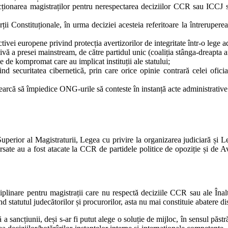
ancționarea magistraților pentru nerespectarea deciziilor CCR sau ICCJ
ții Constituționale, în urma deciziei acesteia referitoare la întrerupere
tivei europene privind protecția avertizorilor de integritate într-o lege
vă a presei mainstream, de către partidul unic (coaliția stânga-dreapta a
e de kompromat care au implicat instituții ale statului;
nd securitatea cibernetică, prin care orice opinie contrară celei oficia
încearcă să împiedice ONG-urile să conteste în instanță acte administrativ
perior al Magistraturii, Legea cu privire la organizarea judiciară și Lege
sate au a fost atacate la CCR de partidele politice de opoziție și de Av
linare pentru magistrații care nu respectă deciziile CCR sau ale Înalte
statutul judecătorilor și procurorilor, asta nu mai constituie abatere dis
 sancțiunii, deși s-ar fi putut alege o soluție de mijloc, în sensul păstrări