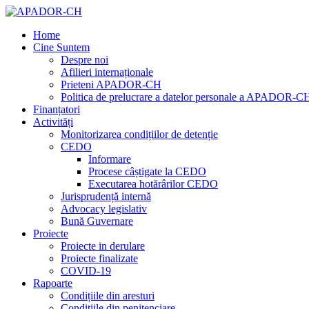
Home
Cine Suntem
Despre noi
Afilieri internaționale
Prieteni APADOR-CH
Politica de prelucrare a datelor personale a APADOR-C
Finanțatori
Activități
Monitorizarea condițiilor de detenție
CEDO
Informare
Procese câștigate la CEDO
Executarea hotărârilor CEDO
Jurisprudență internă
Advocacy legislativ
Bună Guvernare
Proiecte
Proiecte in derulare
Proiecte finalizate
COVID-19
Rapoarte
Condițiile din aresturi
Condițiile din penitenciare