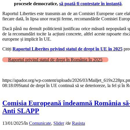
procesele democratice,
să poată fi contestate în instanță
.
Raportul Liberties este transmis an de an Comisiei Europene care elabo
fiecare dată, în lipsa unor reacții ferme, recomandările Comisiei Europ
Dacă până nu demult politicienii justificau orice măsură nepopulară s
de la recomandări tocite la acțiuni concrete, altfel aceste rapoarte ris
europene și implicit în UE.
Citiți
Raportul Liberites privind statul de drept în UE în 2025
pre
Raportul privind statul de drept în România în 2025
https://apador.org/wp-content/uploads/2026/03/Mailjet_619x228px.p
08:18:09
Statul de drept în UE continuă să se deterioreze, la fel și în
Comisia Europeană îndeamnă România să-și 
Anti SLAPP
13/01/2025
/
în
Comunicate
,
Slider
/
de
Rasista