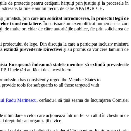
de protecție pentru cetățenii hărțuiți prin justiție și la procesele în
ii adresate, la finele anului trecut, de către APADOR-CH.
și jurnaliști, prin care
am solicitat introducerea, în proiectul legii de
celor transfrontaliere
. În scrisoare am exemplificat numeroase cazuri
i, de multe ori chiar de către autoritățile publice, fie prin solicitarea de
i proiectului de lege. Din discuția la care a participat inclusiv ministra
să extindă prevederile Directivei
și au promis că vor cere lămuriri de
sia Europeană îndeamnă statele membre să extindă prevederile
APP. Unele țări au făcut deja acest lucru.
 Commission has consistently urged the Member States to
provide tools for safeguards to all those targeted with
omnul Radu Marinescu
, cerându-i să țină seama de încurajarea Comisiei
ntimidare a celor care acționează într-un fel sau altul în chestiuni de
ai dreptului sau organizații civice.
garea la plata unor cheltuieli de judecată în cuantum foarte mare și prin