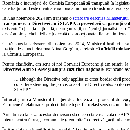
România e încurajată de Comisia Europeană să transpună în legislația n
care hărțuitorul este o entitate națională, nu numai transfrontalieră,
În luna noiembrie 2024 am transmis o
scrisoare deschisă Ministerului J
transpunere a Directivei anti SLAPP, a prevederii că garanțiile di
existente în justiția națională, de organizații, cetățeni și jurnaliști car
despăgubiri și cheltuieli de judecată dispropoționate, fie prin inițierea
Ca răspuns la scrisoarea din noiembrie 2024, Ministerul Justiției ne-a in
justiției de atunci, doamna Alina Gorghiu, a reieșit că
oficialii minis
la Comisia Europeană.
Pentru clarificări, am scris și noi Comisiei Europene și am primit, 
Directivei Anti SLAPP și asupra cazurilor naționale
, extinzând ast
… although the Directive only applies to cross-border civil pro
consider extending the provisions of the Directive also to domes
SLAPP.”
Întrucât știm că Ministerul Justiției deja lucrează la proiectul de leg
Europene în elaborarea proiectului de lege. În același sens ne-am adres
Amintim că la baza acestor demersuri stă o cercetare realizată de APAD
interes pentru întreaga comunitate (denumite în directivă „acţiuni de mobi
În România am identificat trei modalități de intimidare a activiștilor î