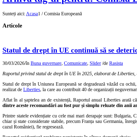
Sunteți aici:
Acasa
1
/
Comisia Europeană
Articole
Statul de drept în UE continuă să se deterio
30/03/2026
/
în
Buna guvernare
,
Comunicate
,
Slider
/
de
Rasista
Raportul privind statul de drept în UE în 2025, elaborat de Liberties
Statul de drept în Uniunea Europeană se degradează văzâd cu ochii, în
realizat de
Liberties
, la care au contribuit 40 de organizații neguver
Aflat în al șaptelea an de existență, Raportul anual Liberties arată
dintre aceste recomandări au fost pur și simplu reluate din anii a
Printre statele evidențiate cu cele mai mari derapaje sunt: Bulgaria, C
chiar și state considerate stabile, precum Franța sau Germania, înregi
cazul României), fie regresează.