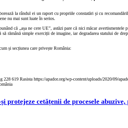
rează la rândul ei un raport cu propriile constatări și cu recomandările
ene nu mai sunt luate în serios.
punând că „așa ne cere UE”, astăzi pare că nici măcar avertismentele pr
că să rămână simple exerciții de imagine, iar degradarea statului de drept
cum și secțiunea care privește România:
ng
228
619
Rasista
https://apador.org/wp-content/uploads/2020/09/apa
 România
protejeze cetățenii de procesele abuzive, p