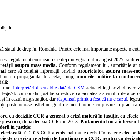
liștilor.
statul de drept în România. Printre cele mai importante aspecte mențio
acest regulament european este deja în vigoare din august 2025, și direc
rietății asupra mass-media
. Conform regulamentului, autoritățile ar
nal
care să conțină informații privind
proprietatea asupra mass-me
eltuie cu propaganda. În același timp,
numirile politice la conducer
ială;
za unei
interpretări discutabile dată de CSM
actualei legi privind avertiz
 lege/abuzurilor din justitie și reduce capacitatea sistemului de a se c
ă și în cazul magistraților, dar
răspunsul primit a fost că nu e cazul
, lege
rați, păstrându-se astfel un grad de incertitudine cu privire la practica
cord cu deciziile CCR a generat o criză majoră în justiție, cu efect
de prescrieri, după decizia CCR din 2018.
Parlamentul nu a intervenit 
rii în justiție
;
electorală
: în 2025 CCR a emis mai multe decizii în materie electorală,
oie de o revizuire a legii de funcționare a CCR, pentru ca deciziil