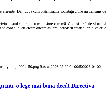
 aferente. Dar, după cum organizațiile societății civile au transmis de
ivind statul de drept nu mai stârnesc teamă. Comisia trebuie să treacă
 să continue, cu efecte directe asupra încrederii cetățenilor în valorile
dor-logo-tmp-300x159.png
Rasista
2026-03-30 04:00:50
2026-04-02
rintr-o lege mai bună decât Directiva