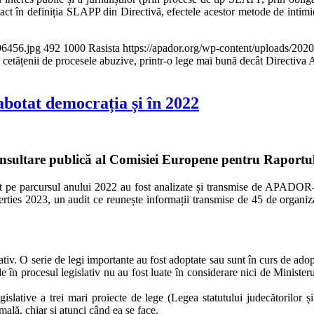
ct în definiția SLAPP din Directivă, efectele acestor metode de intimida
96456.jpg
492
1000
Rasista
https://apador.org/wp-content/uploads/20
etățenii de procesele abuzive, printr-o lege mai bună decât Directiv
abotat democrația și în 2022
ultare publică al Comisiei Europene pentru Raportul p
pt pe parcursul anului 2022 au fost analizate și transmise de APADOR
berties 2023, un audit ce reunește informații transmise de 45 de organi
tiv. O serie de legi importante au fost adoptate sau sunt în curs de adop
 în procesul legislativ nu au fost luate în considerare nici de Ministerul 
ive a trei mari proiecte de lege (Legea statutului judecătorilor și p
mală, chiar și atunci când ea se face.