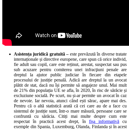
Asistența juridică gratuită –
este prevăzută în diverse tratate
internaționale și directive europene, care spun că orice individ,
fie adult sau copil, care este reținut, arestat, suspectat sau pus
sub acuzare pentru comiterea unei infracţiuni penale are
dreptul la ajutor public judiciar în fiecare din etapele
procesului de justiție penală. Adică are dreptul la un avocat
plătit de stat, dacă nu își permite să angajeze unul. Mai mult
de 21% din populația UE se afla, în 2020, în risc de sărăcie și
excluziune socială. Pe scurt, nu și-ar permite un avocat în caz
de nevoie. Iar nevoia, atunci când ești sărac, apare mai des.
Pentru că o altă statistică arată că cei care au de a face cu
sistemul de justiție sunt, într-o mare măsură, persoane care se
confruntă cu sărăcia. Citiți mai multe despre cum este
respectat în practică acest drept, în
fișa informativă
cu
exemple din Spania, Luxemburg, Olanda, Finlanda și în acest