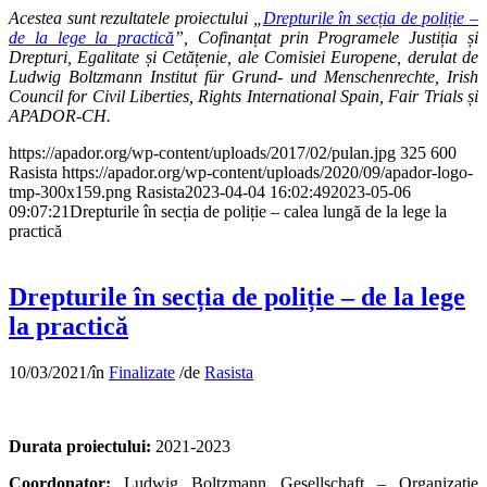
Acestea sunt rezultatele proiectului „
Drepturile în secția de poliție –
de la lege la practică
”, Cofinanțat prin Programele Justiția și
Drepturi, Egalitate și Cetățenie, ale Comisiei Europene, derulat de
Ludwig Boltzmann Institut für Grund- und Menschenrechte, Irish
Council for Civil Liberties, Rights International Spain, Fair Trials și
APADOR-CH.
https://apador.org/wp-content/uploads/2017/02/pulan.jpg
325
600
Rasista
https://apador.org/wp-content/uploads/2020/09/apador-logo-
tmp-300x159.png
Rasista
2023-04-04 16:02:49
2023-05-06
09:07:21
Drepturile în secția de poliție – calea lungă de la lege la
practică
Drepturile în secția de poliție – de la lege
la practică
10/03/2021
/
în
Finalizate
/
de
Rasista
Durata proiectului:
2021-2023
Coordonator:
Ludwig Boltzmann Gesellschaft – Organizație