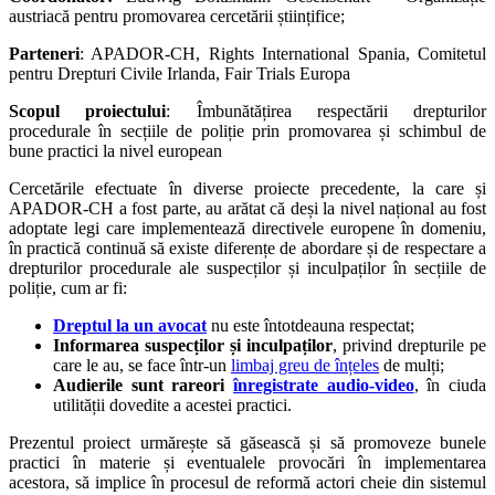
austriacă pentru promovarea cercetării științifice;
Parteneri
: APADOR-CH, Rights International Spania, Comitetul
pentru Drepturi Civile Irlanda, Fair Trials Europa
Scopul proiectului
: Îmbunătățirea respectării drepturilor
procedurale în secțiile de poliție prin promovarea și schimbul de
bune practici la nivel european
Cercetările efectuate în diverse proiecte precedente, la care și
APADOR-CH a fost parte, au arătat că deși la nivel național au fost
adoptate legi care implementează directivele europene în domeniu,
în practică continuă să existe diferențe de abordare și de respectare a
drepturilor procedurale ale suspecților și inculpaților în secțiile de
poliție, cum ar fi:
Dreptul la un avocat
nu este întotdeauna respectat;
Informarea suspecților și inculpaților
, privind drepturile pe
care le au, se face într-un
limbaj greu de înțeles
de mulți;
Audierile sunt rareori
înregistrate audio-video
, în ciuda
utilității dovedite a acestei practici.
Prezentul proiect urmărește să găsească și să promoveze bunele
practici în materie și eventualele provocări în implementarea
acestora, să implice în procesul de reformă actori cheie din sistemul