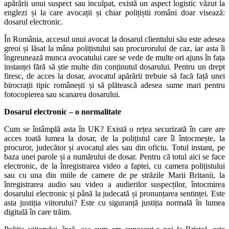
apărării unui suspect sau inculpat, există un aspect logistic văzut la
englezi și la care avocații și chiar polițiștii români doar visează:
dosarul electronic.
În România, accesul unui avocat la dosarul clientului său este adesea
greoi și lăsat la mâna polițistului sau procurorului de caz, iar asta îi
îngreunează munca avocatului care se vede de multe ori ajuns în fața
instanței fără să știe multe din conținutul dosarului. Pentru un drept
firesc, de acces la dosar, avocatul apărării trebuie să facă față unei
birocrații tipic românești și să plătească adesea sume mari pentru
fotocopierea sau scanarea dosarului.
Dosarul electronic – o normalitate
Cum se întâmplă asta în UK? Există o rețea securizată în care are
acces toată lumea la dosar, de la polițistul care îl întocmește, la
procuror, judecător și avocatul ales sau din oficiu. Totul instant, pe
baza unei parole și a numărului de dosar. Pentru că totul aici se face
electronic, de la înregistrarea video a faptei, cu camera polițistului
sau cu una din miile de camere de pe străzile Marii Britanii, la
înregistrarea audio sau video a audierilor suspecților, întocmirea
dosarului electronic și până la judecată și pronunțarea sentinței. Este
asta justiția viitorului? Este cu siguranță justiția normală în lumea
digitală în care trăim.