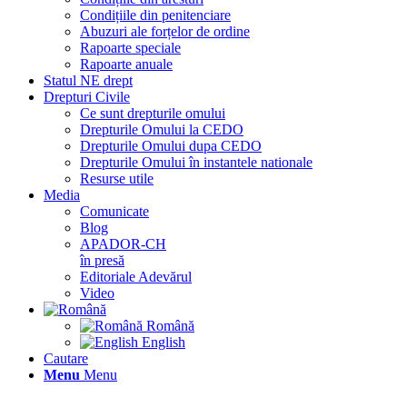
Condițiile din penitenciare
Abuzuri ale forțelor de ordine
Rapoarte speciale
Rapoarte anuale
Statul NE drept
Drepturi Civile
Ce sunt drepturile omului
Drepturile Omului la CEDO
Drepturile Omului dupa CEDO
Drepturile Omului în instantele nationale
Resurse utile
Media
Comunicate
Blog
APADOR-CH
în presă
Editoriale Adevărul
Video
Română
English
Cautare
Menu
Menu