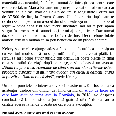
materială a acuzatului, în funcție numai de infracțiunea pentru care
este cercetat, în Marea Britanie nu primești avocat din oficiu dacă ai
venituri anuale mai mari de 12.475 de lire, la Magistrate Courts sau
de 37.500 de lire, la Crown Courts. Un alt criteriu după care te
califici sau nu pentru un avocat din oficiu este așa-numitul „interes al
legii” – adică dacă riști să-ți pierzi libertatea sau nu te poți apăra
singur în proces. Abia atunci poți primi ajutor judiciar. Dar numai
dacă ai un venit mai mic de 12.475 de lire. Deci trebuie bifate
ambele criterii simultan ca să poți beneficia de un proces echitabil.
Kelcey spune că se ajunge adesea în situația absurdă ca un cetățean
cu venituri modeste să nu-și permită de fapt un avocat plătit, iar
statul să nu-i ofere ajutor juridic din oficiu. Își poate pierde în final
casa sau stilul de viață după ce reușește să plătească un avocat.
„
Statul nu face nicio economie de când s-au introdus criteriile astea:
procesele durează mai mult fără avocați din oficiu și oamenii ajung
la pușcărie. Nimeni nu câștigă
”, crede Kelcey.
Unul din punctele de interes ale vizitei noastre în UK a fost calitatea
asistenței juridice din oficiu, dat fiind că într-un
grup de lucru pe
care l-am avut pe tema asta în România
, în 2018, s-a desprins
concluzia că la noi asistența juridică gratuită oferită de stat are o
calitate adesea la fel de proastă pe cât e plata avocaților.
Numai 45% dintre arestați cer un avocat