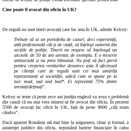
Cine poate fi avocat din oficiu în UK?
De regulă nu sunt tineri avocații care fac asta în UK, admite Kelcey:
Trebuie să ai un portofoliu de cazuri, deci experiență,
atât profesională cât și de viață, să înțelegi oamenii din
secțiile de poliție. Tinerii nu reușesc să înțeleagă un
alcoolic de 50 de ani arestat, de exemplu. E o meserie
antisocială și nu prea bănoasă. Nu poți să faci grevă
pentru creșterea veniturilor deoarece asta îi afectează
pe clienții care de regulă sunt cei mai amărâți
reprezentanți ai societății, adică cum se spune pe la
noi: mad, sad and bad*. Ei reprezintă 75% dintre
arestați/deținuți
”.
Kelcey se teme că peste zece ani justiția engleză va avea o problemă
din cauză că nu mai vrea nimeni să fie avocat din oficiu. În prezent
5500 de avocați fac oficii în UK, față de peste 9000 „câți eram
cândva”.
Dacă aparent România stă mai bine la asigurarea, chiar și formal, a
asistenței juridice din oficiu, nepunând bariere financiare în calea