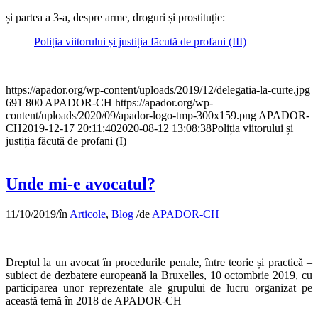
și partea a 3-a, despre arme, droguri și prostituție:
Poliția viitorului și justiția făcută de profani (III)
https://apador.org/wp-content/uploads/2019/12/delegatia-la-curte.jpg
691
800
APADOR-CH
https://apador.org/wp-
content/uploads/2020/09/apador-logo-tmp-300x159.png
APADOR-
CH
2019-12-17 20:11:40
2020-08-12 13:08:38
Poliția viitorului și
justiția făcută de profani (I)
Unde mi-e avocatul?
11/10/2019
/
în
Articole
,
Blog
/
de
APADOR-CH
Dreptul la un avocat în procedurile penale, între teorie și practică –
subiect de dezbatere europeană la Bruxelles, 10 octombrie 2019, cu
participarea unor reprezentate ale grupului de lucru organizat pe
această temă în 2018 de APADOR-CH