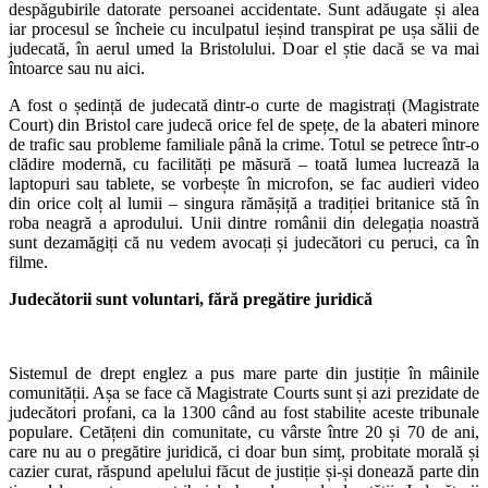
despăgubirile datorate persoanei accidentate. Sunt adăugate și alea
iar procesul se încheie cu inculpatul ieșind transpirat pe ușa sălii de
judecată, în aerul umed la Bristolului. Doar el știe dacă se va mai
întoarce sau nu aici.
A fost o ședință de judecată dintr-o curte de magistrați (Magistrate
Court) din Bristol care judecă orice fel de spețe, de la abateri minore
de trafic sau probleme familiale până la crime. Totul se petrece într-o
clădire modernă, cu facilități pe măsură – toată lumea lucrează la
laptopuri sau tablete, se vorbește în microfon, se fac audieri video
din orice colț al lumii – singura rămășiță a tradiției britanice stă în
roba neagră a aprodului. Unii dintre românii din delegația noastră
sunt dezamăgiți că nu vedem avocați și judecători cu peruci, ca în
filme.
Judecătorii sunt voluntari, fără pregătire juridică
Sistemul de drept englez a pus mare parte din justiție în mâinile
comunității. Așa se face că Magistrate Courts sunt și azi prezidate de
judecători profani, ca la 1300 când au fost stabilite aceste tribunale
populare. Cetățeni din comunitate, cu vârste între 20 și 70 de ani,
care nu au o pregătire juridică, ci doar bun simț, probitate morală și
cazier curat, răspund apelului făcut de justiție și-și donează parte din