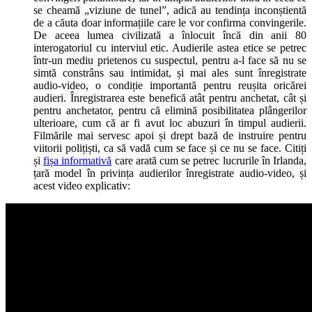
se cheamă „viziune de tunel”, adică au tendința inconștientă
de a căuta doar informațiile care le vor confirma convingerile.
De aceea lumea civilizată a înlocuit încă din anii 80
interogatoriul cu interviul etic. Audierile astea etice se petrec
într-un mediu prietenos cu suspectul, pentru a-l face să nu se
simtă constrâns sau intimidat, și mai ales sunt înregistrate
audio-video, o condiție importantă pentru reușita oricărei
audieri. Înregistrarea este benefică atât pentru anchetat, cât și
pentru anchetator, pentru că elimină posibilitatea plângerilor
ulterioare, cum că ar fi avut loc abuzuri în timpul audierii.
Filmările mai servesc apoi și drept bază de instruire pentru
viitorii polițiști, ca să vadă cum se face și ce nu se face. Citiți
și
fișa informativă
care arată cum se petrec lucrurile în Irlanda,
țară model în privința audierilor înregistrate audio-video, și
acest video explicativ: