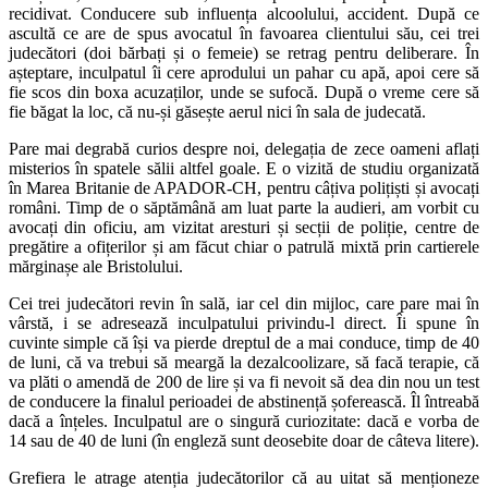
recidivat. Conducere sub influența alcoolului, accident. După ce
ascultă ce are de spus avocatul în favoarea clientului său, cei trei
judecători (doi bărbați și o femeie) se retrag pentru deliberare. În
așteptare, inculpatul îi cere aprodului un pahar cu apă, apoi cere să
fie scos din boxa acuzaților, unde se sufocă. După o vreme cere să
fie băgat la loc, că nu-și găsește aerul nici în sala de judecată.
Pare mai degrabă curios despre noi, delegația de zece oameni aflați
misterios în spatele sălii altfel goale. E o vizită de studiu organizată
în Marea Britanie de APADOR-CH, pentru câțiva polițiști și avocați
români. Timp de o săptămână am luat parte la audieri, am vorbit cu
avocați din oficiu, am vizitat aresturi și secții de poliție, centre de
pregătire a ofițerilor și am făcut chiar o patrulă mixtă prin cartierele
mărginașe ale Bristolului.
Cei trei judecători revin în sală, iar cel din mijloc, care pare mai în
vârstă, i se adresează inculpatului privindu-l direct. Îi spune în
cuvinte simple că își va pierde dreptul de a mai conduce, timp de 40
de luni, că va trebui să meargă la dezalcoolizare, să facă terapie, că
va plăti o amendă de 200 de lire și va fi nevoit să dea din nou un test
de conducere la finalul perioadei de abstinență șoferească. Îl întreabă
dacă a înțeles. Inculpatul are o singură curiozitate: dacă e vorba de
14 sau de 40 de luni (în engleză sunt deosebite doar de câteva litere).
Grefiera le atrage atenția judecătorilor că au uitat să menționeze