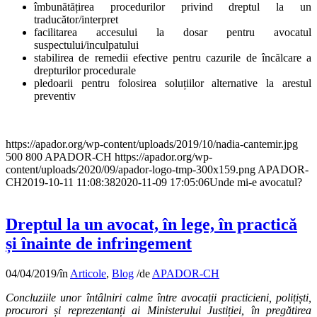
îmbunătățirea procedurilor privind dreptul la un
traducător/interpret
facilitarea accesului la dosar pentru avocatul
suspectului/inculpatului
stabilirea de remedii efective pentru cazurile de încălcare a
drepturilor procedurale
pledoarii pentru folosirea soluțiilor alternative la arestul
preventiv
https://apador.org/wp-content/uploads/2019/10/nadia-cantemir.jpg
500
800
APADOR-CH
https://apador.org/wp-
content/uploads/2020/09/apador-logo-tmp-300x159.png
APADOR-
CH
2019-10-11 11:08:38
2020-11-09 17:05:06
Unde mi-e avocatul?
Dreptul la un avocat, în lege, în practică
și înainte de infringement
04/04/2019
/
în
Articole
,
Blog
/
de
APADOR-CH
Concluziile unor întâlniri calme între avocații practicieni, polițiști,
procurori și reprezentanți ai Ministerului Justiției, în pregătirea