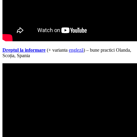
Dreptul la informare
(+ varianta
engleză
) – bune practici Olanda,
Scoția, Spania