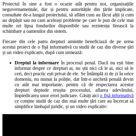
Proiectul în sine a fost o ocazie atât pentru noi, organizațiile
neguvernamentale, dar și pentru autoritățile din țările implicate,
consultate de-a lungul proiectului, să aflăm cum au făcut alții și cum
au depășit sau nu cam aceleași probleme pe care le pun de cele mai
multe ori lipsa fondurilor disponibile sau rezistența firească la
schimbare a oamenilor din sistem.
Fiecare din cele patru drepturi amintite beneficiază de pe urma
acestui proiect de o fișă informativă cu studii de caz din diverse țări
și un video explicativ, după cum urmează:
Dreptul la informare
în procesul penal. Dacă nu ești bine
informat despre ce drepturi ai, nu știi nici că le ai, nici să le
ceri, deci practic ești privat de ele. Se întâmplă zi de zi în orice
domeniu, nu numai la poliție, dar într-o anchetă penală devin
cu atât mai importante, pentru că de respectarea acestor
drepturi depinde reușita procesului, aflarea adevărului,
împiedicarea unor erori judiciare. Găsiți aici
o fișă informativă
ce conține studii de caz din mai multe țări care au încercat să
simplifice limbajul juridic, și un video explicativ: