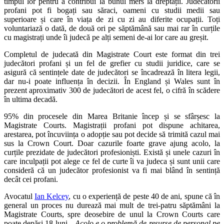
timpul lor pentru a contribui la bunul mers la dreptății. Judecătorii
profani pot fi bogați sau săraci, oameni cu studii medii sau
superioare și care în viața de zi cu zi au diferite ocupații. Toți
voluntariază o dată, de două ori pe săptămână sau mai rar în curțile
cu magistrați unde îi judecă pe alți semeni de-ai lor care au greșit.
Completul de judecată din Magistrate Court este format din trei
judecători profani și un fel de grefier cu studii juridice, care se
asigură că sentințele date de judecători se încadrează în litera legii,
dar nu-i poate influența în decizii. În England și Wales sunt în
prezent aproximativ 300 de judecători de acest fel, o cifră în scădere
în ultima decadă.
95% din procesele din Marea Britanie încep și se sfârșesc la
Magistrate Courts. Magistrații profani pot dispune achitarea,
arestarea, pot încuviința o adopție sau pot decide să trimită cazul mai
sus la Crown Court. Doar cazurile foarte grave ajung acolo, la
curțile prezidate de judecători profesioniști. Există și unele cazuri în
care inculpații pot alege ce fel de curte îi va judeca și sunt unii care
consideră că un judecător profesionist va fi mai blând în sentință
decât cei profani.
Avocatul
Ian Kelcey
, cu o experiență de peste 40 de ani, spune că în
general un proces nu durează mai mult de trei-patru săptămâni la
Magistrate Courts, spre deosebire de unul la Crown Courts care
poate depăși 18 luni. „
Acolo e o problemă de resurse de personal pe