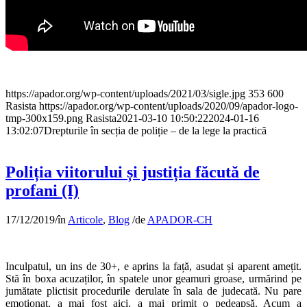
https://apador.org/wp-content/uploads/2021/03/sigle.jpg
353
600
Rasista
https://apador.org/wp-content/uploads/2020/09/apador-logo-
tmp-300x159.png
Rasista
2021-03-10 10:50:22
2024-01-16
13:02:07
Drepturile în secția de poliție – de la lege la practică
Poliția viitorului și justiția făcută de
profani (I)
17/12/2019
/
în
Articole
,
Blog
/
de
APADOR-CH
Inculpatul, un ins de 30+, e aprins la față, asudat și aparent amețit.
Stă în boxa acuzaților, în spatele unor geamuri groase, urmărind pe
jumătate plictisit procedurile derulate în sala de judecată. Nu pare
emoționat, a mai fost aici, a mai primit o pedeapsă. Acum a