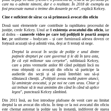
care nu o admite nimeni, dar e o realitate. În 2018 de exemplu au
fost procesate numai o treime din dosarele pe rol
”, explică Kelcey.
Cine e suficient de sărac ca să primească avocat din oficiu
Două sunt elementele care contribuie la rapiditatea procesului de
justiție, crede Kelcey. Unul ar fi
existența avocatului din oficiu
, iar
al doilea –
camerele video pe care toți polițiștii le poartă asupra
lor
, pe uniforme – bodycam – și care furnizează adesea dovezi ce
forțează acuzații să-și admită vina, deși ar fi tentați să nege.
Dreptul la avocat în secția de poliție e unul dintre
puținele drepturi pe care guvernul ți le dă în țara asta,
fie că ești milionar sau cerșetor
”, subliniază Kelcey,
care a prins vremurile anilor 80 când polițiștii încă nu
erau obișnuiți ca avocații din oficiu să participe la
audierile din secții și să pună întrebări sau să-și
sfătuiască clienții. „
Polițiștii aveau multă putere atunci,
își amintește avocatul, și pe noi ne cam urau. Chiar și
azi trebuie să le mai amintim din când în când să aplice
legea
”, punctează Kelcey zâmbind.
Din 2011 însă, au fost introduse plafoane de venit care au limitat
dreptul la un avocat din oficiu. În timp ce la noi avocatul din oficiu
este chemat automat la poliție sau în instanță, indiferent de starea