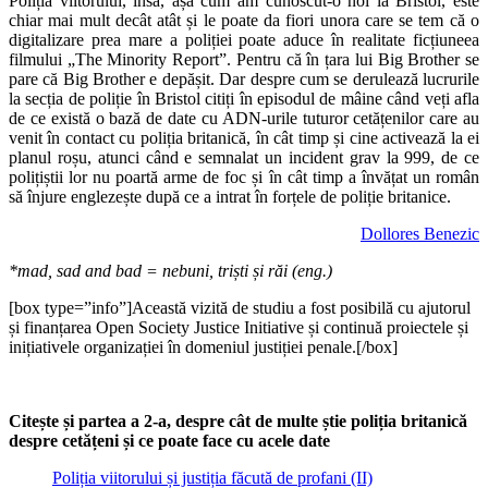
Poliția viitorului, însă, așa cum am cunoscut-o noi la Bristol, este
chiar mai mult decât atât și le poate da fiori unora care se tem că o
digitalizare prea mare a poliției poate aduce în realitate ficțiuneea
filmului „The Minority Report”. Pentru că în țara lui Big Brother se
pare că Big Brother e depășit. Dar despre cum se derulează lucrurile
la secția de poliție în Bristol citiți în episodul de mâine când veți afla
de ce există o bază de date cu ADN-urile tuturor cetățenilor care au
venit în contact cu poliția britanică, în cât timp și cine activează la ei
planul roșu, atunci când e semnalat un incident grav la 999, de ce
polițiștii lor nu poartă arme de foc și în cât timp a învățat un român
să înjure englezește după ce a intrat în forțele de poliție britanice.
Dollores Benezic
*mad, sad and bad = nebuni, triști și răi (eng.)
[box type=”info”]
Această vizită de studiu a fost posibilă cu ajutorul
și finanțarea Open Society Justice Initiative și continuă proiectele și
inițiativele organizației în domeniul justiției penale.[/box]
Citește și partea a 2-a, despre cât de multe știe poliția britanică
despre cetățeni și ce poate face cu acele date
Poliția viitorului și justiția făcută de profani (II)