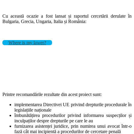
Cu această ocazie a fost lansat și raportul cercetării derulate în
Bulgaria, Grecia, Ungaria, Italia și România:
Where is my lawer?
Printre recomandările rezultate din acest proiect sunt:
implementarea Directivei UE privind drepturile procedurale în
legislațiile naționale
îmbunătățirea procedurilor privind informarea suspecților și
inculpaților despre drepturile pe care le au
furnizarea asistenței juridice, prin numirea unui avocat într-o
fază cât mai incipientă a procedurilor de cercetare penală