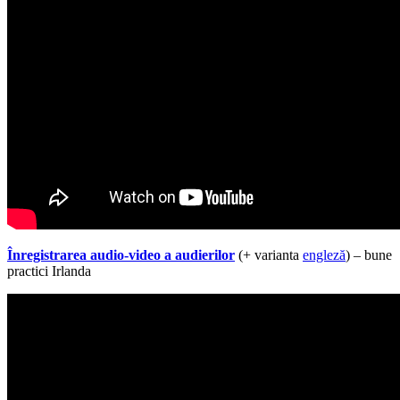
Înregistrarea audio-video a audierilor
(+ varianta
engleză
) – bune
practici Irlanda