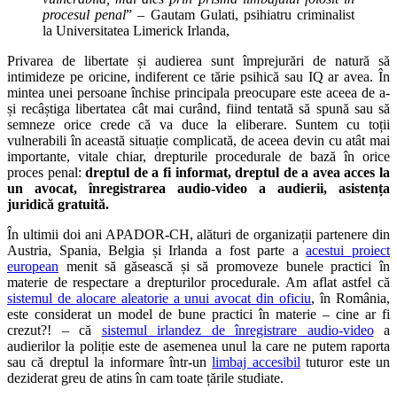
procesul penal
” – Gautam Gulati, psihiatru criminalist
la Universitatea Limerick Irlanda,
Privarea de libertate și audierea sunt împrejurări de natură să
intimideze pe oricine, indiferent ce tărie psihică sau IQ ar avea. În
mintea unei persoane închise principala preocupare este aceea de a-
și recâștiga libertatea cât mai curând, fiind tentată să spună sau să
semneze orice crede că va duce la eliberare. Suntem cu toții
vulnerabili în această situație complicată, de aceea devin cu atât mai
importante, vitale chiar, drepturile procedurale de bază în orice
proces penal:
dreptul de a fi informat, dreptul de a avea acces la
un avocat, înregistrarea audio-video a audierii, asistența
juridică gratuită.
În ultimii doi ani APADOR-CH, alături de organizații partenere din
Austria, Spania, Belgia și Irlanda a fost parte a
acestui proiect
european
menit să găsească și să promoveze bunele practici în
materie de respectare a drepturilor procedurale. Am aflat astfel că
sistemul de alocare aleatorie a unui avocat din oficiu
, în România,
este considerat un model de bune practici în materie – cine ar fi
crezut?! – că
sistemul irlandez de înregistrare audio-video
a
audierilor la poliție este de asemenea unul la care ne putem raporta
sau că dreptul la informare într-un
limbaj accesibil
tuturor este un
deziderat greu de atins în cam toate țările studiate.