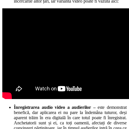
încercările altor țări, iar varianta video poate fi văzută aici:
Înregistrarea audio video a audierilor –
este demonstrat
benefică, dar aplicarea ei nu pare la îndemâna tuturor, deși
aparent trăim în era digitală în care totul poate fi înregistrat.
Anchetatorii sunt și ei, ca toți oamenii, afectați de diverse
convingeri părtinitoare, iar în timpul audierilor intră în ceea ce