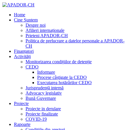
Home
Cine Suntem
Despre noi
Afilieri internaționale
Prieteni APADOR-CH
Politica de prelucrare a datelor personale a APADOR-
CH
Finanțatori
Activități
Monitorizarea condițiilor de detenție
CEDO
Informare
Procese câștigate la CEDO
Executarea hotărârilor CEDO
Jurisprudență internă
Advocacy legislativ
Bună Guvernare
Proiecte
Proiecte in derulare
Proiecte finalizate
COVID-19
Rapoarte
Condițiile din aresturi