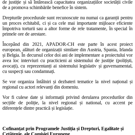
de justiție și să întărească capacitatea organizațiilor societății civile
de a promova schimbările benefice în sistem.
Drepturile procedurale sunt recunoscute nu numai ca garanții pentru
un proces echitabil, ci și ca cele mai importante mijloace eficiente
împotriva torturii sau a altor forme de rele tratamente, în special în
primele ore de arestare.
Începând din 2021, APADOR-CH este parte în acest proiect
european, alături de organizații similare din Austria, Spania, Irlanda
și Belgia. În decursul celor doi ani de implementare a proiectului vor
avea loc interviuri cu practicieni ai sistemului de justiție (polițiști,
avocați), cu reprezentanți ai sistemului legislativ și guvernamental,
cu suspecți sau condamnați.
Se vor organiza întâlniri și dezbateri tematice la nivel național și
regional cu actori relevanți din domeniu.
Vor fi culese date și informații privind derularea procedurilor din
secțiile de poliție, la nivel regional și national, cu accent pe
diferențele dintre practică și legislație.
Cofinanțat prin Programele Justiția și Drepturi, Egalitate și
Cetățenie, ale Comisiei Europene