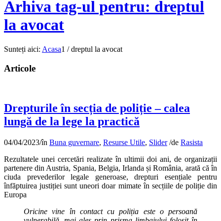
Arhiva tag-ul pentru: dreptul
la avocat
Sunteți aici:
Acasa
1
/
dreptul la avocat
Articole
Drepturile în secția de poliție – calea
lungă de la lege la practică
04/04/2023
/
în
Buna guvernare
,
Resurse Utile
,
Slider
/
de
Rasista
Rezultatele unei cercetări realizate în ultimii doi ani, de organizații
partenere din Austria, Spania, Belgia, Irlanda și România, arată că în
ciuda prevederilor legale generoase, drepturi esențiale pentru
înfăptuirea justiției sunt uneori doar mimate în secțiile de poliție din
Europa
Oricine vine în contact cu poliția este o persoană
vulnerabilă, mai ales prin prisma limbajului folosit în