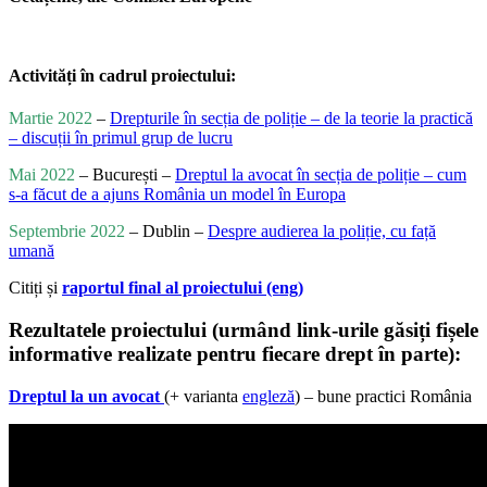
Activități în cadrul proiectului:
Martie 2022
–
Drepturile în secția de poliție – de la teorie la practică
– discuții în primul grup de lucru
Mai 2022
– București –
Dreptul la avocat în secția de poliție – cum
s-a făcut de a ajuns România un model în Europa
Septembrie 2022
– Dublin –
Despre audierea la poliție, cu față
umană
Citiți și
raportul final al proiectului (eng)
Rezultatele proiectului (urmând link-urile găsiți fișele
informative realizate pentru fiecare drept în parte):
Dreptul la un avocat
(+ varianta
engleză
) – bune practici România