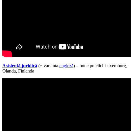
Asistență
j
uridică
(+ varianta
engleză
) – bune practici Luxemburg,
Olanda, Finlanda