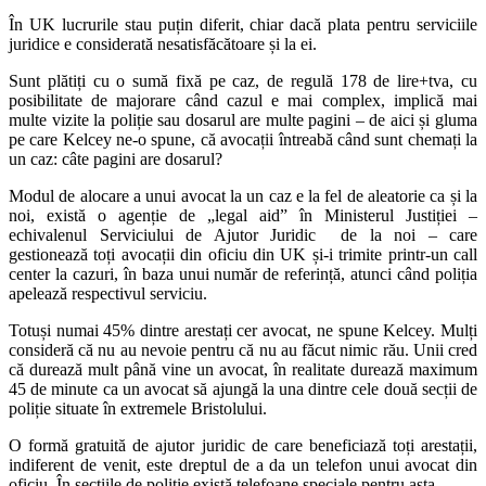
În UK lucrurile stau puțin diferit, chiar dacă plata pentru serviciile
juridice e considerată nesatisfăcătoare și la ei.
Sunt plătiți cu o sumă fixă pe caz, de regulă 178 de lire+tva, cu
posibilitate de majorare când cazul e mai complex, implică mai
multe vizite la poliție sau dosarul are multe pagini – de aici și gluma
pe care Kelcey ne-o spune, că avocații întreabă când sunt chemați la
un caz: câte pagini are dosarul?
Modul de alocare a unui avocat la un caz e la fel de aleatorie ca și la
noi, există o agenție de „legal aid” în Ministerul Justiției –
echivalenul Serviciului de Ajutor Juridic de la noi – care
gestionează toți avocații din oficiu din UK și-i trimite printr-un call
center la cazuri, în baza unui număr de referință, atunci când poliția
apelează respectivul serviciu.
Totuși numai 45% dintre arestați cer avocat, ne spune Kelcey. Mulți
consideră că nu au nevoie pentru că nu au făcut nimic rău. Unii cred
că durează mult până vine un avocat, în realitate durează maximum
45 de minute ca un avocat să ajungă la una dintre cele două secții de
poliție situate în extremele Bristolului.
O formă gratuită de ajutor juridic de care beneficiază toți arestații,
indiferent de venit, este dreptul de a da un telefon unui avocat din
oficiu. În secțiile de poliție există telefoane speciale pentru asta.