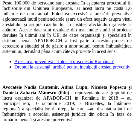
Peste 100.000 de persoane sunt arestate în așteptarea procesului în
închisorile din Uniunea Europeană, iar acest lucru ne costă 1,6
miliarde de euro anual. Folosirea excesivă a arestării preventive
aglomerează inutil penitenciarele și are un efect negativ asupra vieții
arestatului și asupra cazului lui în justiție, afectându-i șansele la
apărare. Aceste date sunt rezultate din mai multe studii și proiecte
derulate în ultimii ani în UE, de către organizații și specialiști în
sistemul penal. APADOR-CH a fost parte a acestui proces de
cercetare a situației și de găsire a unor soluții pentru îmbunătățirea
sistemului, derulând până acum câteva proiecte în acest sens:
Arestarea preventivă – folosită prea des în România?
Dreptul la asistență juridică pentru inculpații arestați preventiv
Avocatele Nadia Cantemir, Adina Lupu, Nicoleta Popescu și
Daniela Zaharia Mănescu (foto)
– reprezentante ale grupului de
lucru organizat de APADOR-CH în România în 2018 – au
participat ieri, 10 octombrie 2019, la Bruxelles, la întâlnirea
regională a specialiștilor în drept, la care s-au discutat soluții de
îmbunătățire a acordării asistenței juridice din oficiu în faza de
urmărire penală și arestare preventivă.