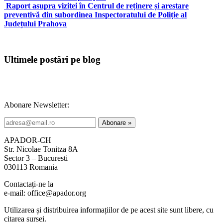
Raport asupra vizitei în Centrul de reținere și arestare
preventivă din subordinea Inspectoratului de Poliție al
Județului Prahova
Ultimele postări pe blog
Abonare Newsletter:
APADOR-CH
Str. Nicolae Tonitza 8A
Sector 3 – Bucuresti
030113 Romania
Contactați-ne la
e-mail: office@apador.org
Utilizarea și distribuirea informațiilor de pe acest site sunt libere, cu
citarea sursei.