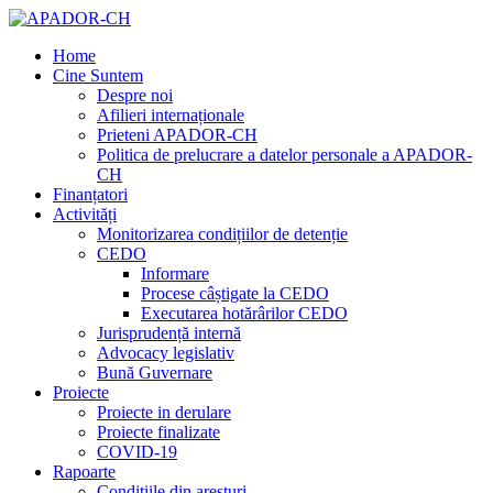
Home
Cine Suntem
Despre noi
Afilieri internaționale
Prieteni APADOR-CH
Politica de prelucrare a datelor personale a APADOR-
CH
Finanțatori
Activități
Monitorizarea condițiilor de detenție
CEDO
Informare
Procese câștigate la CEDO
Executarea hotărârilor CEDO
Jurisprudență internă
Advocacy legislativ
Bună Guvernare
Proiecte
Proiecte in derulare
Proiecte finalizate
COVID-19
Rapoarte
Condițiile din aresturi