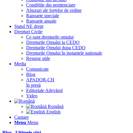
Condițiile din penitenciare
Abuzuri ale forțelor de ordine
Rapoarte speciale
Rapoarte anuale
Statul NE drept
Drepturi Civile
Ce sunt drepturile omului
Drepturile Omului la CEDO
Drepturile Omului dupa CEDO
Drepturile Omului în instantele nationale
Resurse utile
Media
Comunicate
Blog
APADOR-CH
în presă
Editoriale Adevărul
Video
Română
English
Cautare
Menu
Menu
Blog - Ultimele știri