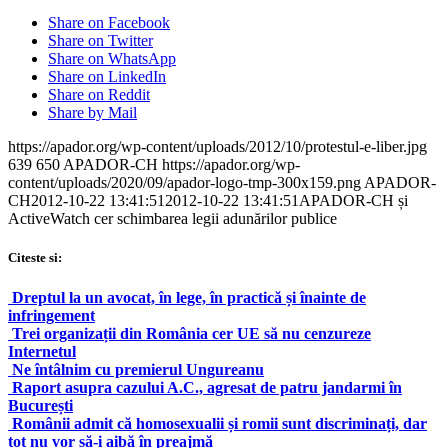
Share on Facebook
Share on Twitter
Share on WhatsApp
Share on LinkedIn
Share on Reddit
Share by Mail
https://apador.org/wp-content/uploads/2012/10/protestul-e-liber.jpg
639
650
APADOR-CH
https://apador.org/wp-
content/uploads/2020/09/apador-logo-tmp-300x159.png
APADOR-
CH
2012-10-22 13:41:51
2012-10-22 13:41:51
APADOR-CH și
ActiveWatch cer schimbarea legii adunărilor publice
Citeste si:
Dreptul la un avocat, în lege, în practică și înainte de
infringement
Trei organizații din România cer UE să nu cenzureze
Internetul
Ne întâlnim cu premierul Ungureanu
Raport asupra cazului A.C., agresat de patru jandarmi în
București
Românii admit că homosexualii și romii sunt discriminați, dar
tot nu vor să-i aibă în preajmă