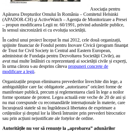
Asociaţia pentru
Apărarea Drepturilor Omului în România – Comitetul Helsinki
(APADOR-CH) şi ActiveWatch – Agenţia de Monitorizare a Presei
– propun modificarea Legii nr. 60/1991, privind adunările publice,
în sensul sincronizării ei cu evoluția societății.
În cadrul unui proiect început în mai 2012, cele două organizații,
spijinite financiar de Fondul pentru Inovare Civică (program finanţat
de Trust for Civil Society in Central and Eastern European,
administrat de Fundaţia pentru Dezvoltarea Societăţii Civile), au
avut mai multe întâlniri cu reprezentanți ai societății civile și experți,
în urma cărora s-au desprins câteva
propuneri concrete de
modificare a legii
.
Organizațiile propun eliminarea prevederilor învechite din lege, a
ambiguităților care fac obligatorie „autorizarea” oricărei forme de
manifestare publică, precum și reglementarea clară în lege a noilor
forme spontane de protest. Legea actuală este veche de 20 de ani și
nu mai corespunde cu recomandările internaționale în materie, care
încurajează statele să nu îngrădească libertatea de exprimare a
cetățenilor și dreptul lor la liberă întrunire prin prevederi birocratice
sau prin acțiuni nejustificate ale forțelor de ordine.
Autoritățile nu vor să renunțe la „aprobarea” adunărilor