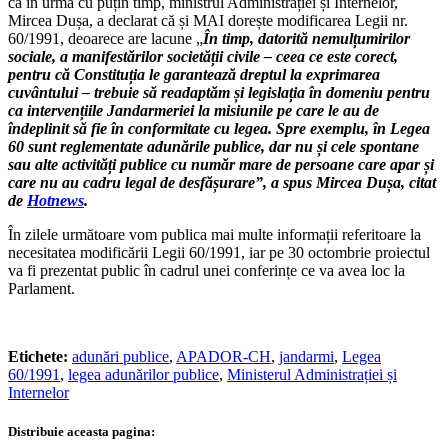
că în urmă cu puțin timp, ministrul Administrației și Internelor,
Mircea Dușa, a declarat că și MAI dorește modificarea Legii nr.
60/1991, deoarece are lacune „
În timp, datorită nemulțumirilor
sociale, a manifestărilor societății civile – ceea ce este corect,
pentru că Constituția le garantează dreptul la exprimarea
cuvântului – trebuie să readaptăm și legislația în domeniu pentru
ca intervențiile Jandarmeriei la misiunile pe care le au de
îndeplinit să fie în conformitate cu legea. Spre exemplu, în Legea
60 sunt reglementate adunările publice, dar nu și cele spontane
sau alte activități publice cu număr mare de persoane care apar și
care nu au cadru legal de desfășurare”, a spus Mircea Dușa, citat
de
Hotnews
.
În zilele următoare vom publica mai multe informații referitoare la
necesitatea modificării Legii 60/1991, iar pe 30 octombrie proiectul
va fi prezentat public în cadrul unei conferințe ce va avea loc la
Parlament.
Etichete:
adunări publice
,
APADOR-CH
,
jandarmi
,
Legea
60/1991
,
legea adunărilor publice
,
Ministerul Administrației și
Internelor
Distribuie aceasta pagina: