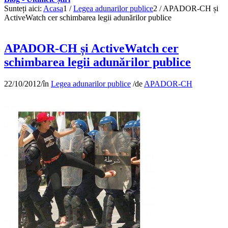
Sunteți aici:
Acasa
1
/
Legea adunarilor publice
2
/
APADOR-CH și
ActiveWatch cer schimbarea legii adunărilor publice
APADOR-CH și ActiveWatch cer
schimbarea legii adunărilor publice
22/10/2012
/
în
Legea adunarilor publice
/
de
APADOR-CH