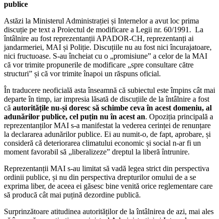
publice
Astăzi la Ministerul Administrației și Internelor a avut loc prima
discuție pe text a Proiectul de modificare a Legii nr. 60/1991. La
întâlnire au fost reprezentanții APADOR-CH, reprezentanți ai
jandarmeriei, MAI și Poliție. Discuțiile nu au fost nici încurajatoare,
nici fructuoase. S-au încheiat cu o „promisiune” a celor de la MAI
că vor trimite propunerile de modificare „spre consultare către
structuri” și că vor trimite înapoi un răspuns oficial.
În traducere neoficială asta înseamnă că subiectul este împins cât mai
departe în timp, iar impresia lăsată de discuțiile de la întâlnire a fost
că
autoritățile nu-și doresc să schimbe ceva în acest domeniu, al
adunărilor publice, cel puțin nu în acest an
. Opoziția principală a
reprezentanților MAI s-a manifestat la vederea cerinței de renunțare
la declararea adunărilor publice. Ei au numit-o, de fapt, aprobare, și
consideră că deteriorarea climatului economic și social n-ar fi un
moment favorabil să „liberalizeze” dreptul la liberă întrunire.
Reprezentanții MAI s-au limitat să vadă legea strict din perspectiva
ordinii publice, și nu din perspectiva drepturilor omului de a se
exprima liber, de aceea ei găsesc bine venită orice reglementare care
să producă cât mai puțină dezordine publică.
Surprinzătoare atitudinea autorităților de la întâlnirea de azi, mai ales