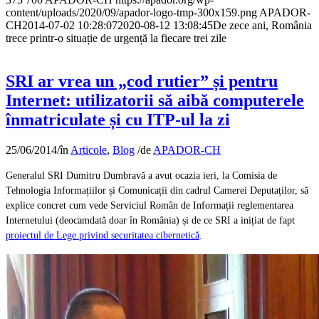
content/uploads/2020/09/apador-logo-tmp-300x159.png
APADOR-
CH
2014-07-02 10:28:07
2020-08-12 13:08:45
De zece ani, România
trece printr-o situație de urgență la fiecare trei zile
SRI ar vrea un „cod rutier” și pentru
Internet: utilizatorii să aibă computerele
înmatriculate și cu ITP-ul la zi
25/06/2014
/
în
Articole
,
Blog
/
de
APADOR-CH
Generalul SRI Dumitru Dumbravă a avut ocazia ieri, la Comisia de
Tehnologia Informațiilor și Comunicații din cadrul Camerei Deputaților, să
explice concret cum vede Serviciul Român de Informații reglementarea
Internetului (deocamdată doar în România) și de ce SRI a inițiat de fapt
proiectul de Lege privind securitatea cibernetică
.