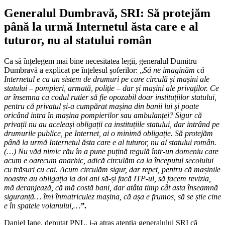
Generalul Dumbravă, SRI: Să protejăm
până la urmă Internetul ăsta care e al
tuturor, nu al statului român
Ca să înțelegem mai bine necesitatea legii, generalul Dumitru
Dumbravă a explicat pe înțelesul șoferilor: „
Să ne imaginăm că
Internetul e ca un sistem de drumuri pe care circulă și mașini ale
statului – pompieri, armată, poliție – dar și mașini ale privaților. Ce
ar însemna ca codul rutier să fie opozabil doar instituțiilor statului,
pentru că privatul și-a cumpărat mașina din banii lui și poate
oricând intra în mașina pompierilor sau ambulanței? Sigur că
privații nu au aceleași obligații ca instituțiile statului, dar intrând pe
drumurile publice, pe Internet, ai o minimă obligație. Să protejăm
până la urmă Internetul ăsta care e al tuturor, nu al statului român.
(…) Nu văd nimic rău în a pune puțină regulă într-un domeniu care
acum e oarecum anarhic, adică circulăm ca la începutul secolului
cu trăsuri cu cai. Acum circulăm sigur, dar repet, pentru că mașinile
noastre au obligația la doi ani să-și facă ITP-ul, să facem revizia,
mă deranjează, că mă costă bani, dar atâta timp cât asta înseamnă
siguranță… îmi înmatriculez mașina, că așa e frumos, să se știe cine
e în spatele volanului,…
”
.
Daniel Iane, deputat PNL, i-a atras atenția generalului SRI că