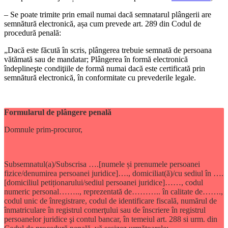
– Se poate trimite prin email numai dacă semnatarul plângerii are
semnătură electronică, așa cum prevede art. 289 din Codul de
procedură penală:
„Dacă este făcută în scris, plângerea trebuie semnată de persoana
vătămată sau de mandatar; Plângerea în formă electronică
îndeplineşte condiţiile de formă numai dacă este certificată prin
semnătură electronică, în conformitate cu prevederile legale.
Formularul de plângere penală
Domnule prim-procuror,
Subsemnatul(a)/Subscrisa ….[numele și prenumele persoanei
fizice/denumirea persoanei juridice]…., domiciliat(ă)/cu sediul în ….
[domiciliul petiționarului/sediul persoanei juridice]……, codul
numeric personal…….., reprezentată de……….. în calitate de…….,
codul unic de înregistrare, codul de identificare fiscală, numărul de
înmatriculare în registrul comerţului sau de înscriere în registrul
persoanelor juridice şi contul bancar, în temeiul art. 288 si urm. din