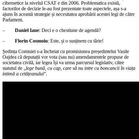
cibernetice la nivelul CSAT e din 2006. Problematica există,
factorilor de decizie le-au fost prezentate toate aspectele, așa s-a
ajuns în această strategie și necesitatea aprobării acestei legi de către
Parlament.
–
Daniel Iane
: Deci e o chestiune de agendă?
–
Florin Cosmoiu
: Este, și o susținem cu tărie!
Ședința Comisiei s-a încheiat cu promisiunea președintelui Vasile
Oajdea că deputații vor vota (sau nu) amendamentele propuse de
societatea civilă, iar legea își va urma parcursul legislativ, către
statutul de „
lege bună, cu cap, care să nu intre cu boncancii în viața
intimă a cetățeanului
”.