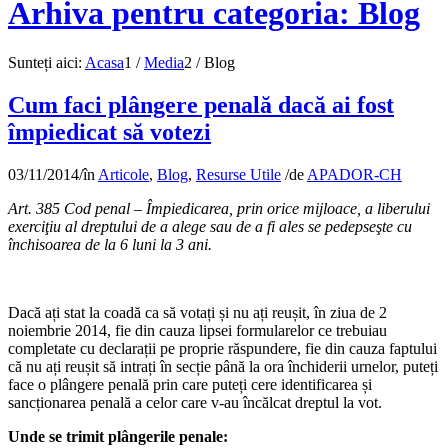
Arhiva pentru categoria: Blog
Sunteți aici:
Acasa
1
/
Media
2
/
Blog
Cum faci plângere penală dacă ai fost
împiedicat să votezi
03/11/2014
/
în
Articole
,
Blog
,
Resurse Utile
/
de
APADOR-CH
Art. 385 Cod penal – Împiedicarea, prin orice mijloace, a liberului
exerciţiu al dreptului de a alege sau de a fi ales se pedepseşte cu
închisoarea de la 6 luni la 3 ani.
Dacă ați stat la coadă ca să votați și nu ați reușit, în ziua de 2
noiembrie 2014, fie din cauza lipsei formularelor ce trebuiau
completate cu declarații pe proprie răspundere, fie din cauza faptului
că nu ați reușit să intrați în secție până la ora închiderii urnelor, puteți
face o plângere penală prin care puteți cere identificarea și
sancționarea penală a celor care v-au încălcat dreptul la vot.
Unde se trimit plângerile penale: