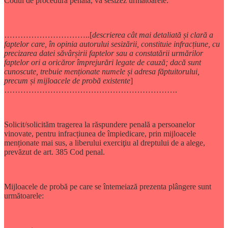
Codul de procedură penală, vă sesizez următoarele:
…………………………..[
descrierea cât mai detaliată și clară a
faptelor care, în opinia autorului sesizării, constituie infracțiune, cu
precizarea datei săvârșirii faptelor sau a constatării urmărilor
faptelor ori a oricăror împrejurări legate de cauză; dacă sunt
cunoscute, trebuie menționate numele și adresa făptuitorului,
precum și mijloacele de probă existente
]
……………………………………………………….
Solicit/solicităm tragerea la răspundere penală a persoanelor
vinovate, pentru infracțiunea de împiedicare, prin mijloacele
menționate mai sus, a liberului exerciţiu al dreptului de a alege,
prevăzut de art. 385 Cod penal.
Mijloacele de probă pe care se întemeiază prezenta plângere sunt
următoarele: