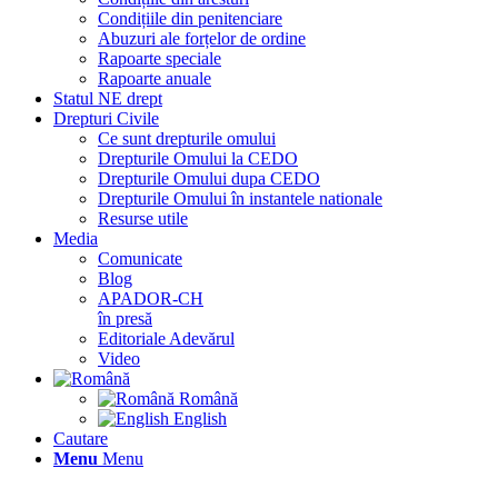
Condițiile din penitenciare
Abuzuri ale forțelor de ordine
Rapoarte speciale
Rapoarte anuale
Statul NE drept
Drepturi Civile
Ce sunt drepturile omului
Drepturile Omului la CEDO
Drepturile Omului dupa CEDO
Drepturile Omului în instantele nationale
Resurse utile
Media
Comunicate
Blog
APADOR-CH
în presă
Editoriale Adevărul
Video
Română
English
Cautare
Menu
Menu