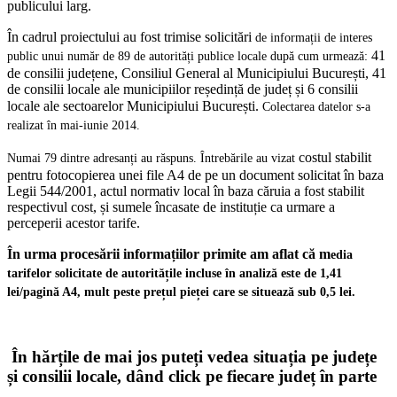
publicului larg.
În cadrul proiectului au fost trimise solicitări
de informații de interes
41
public unui număr de 89 de autorități publice locale după cum urmează:
de consilii județene, Consiliul General al Municipiului București, 41
de consilii locale ale municipiilor reședință de județ și 6 consilii
locale ale sectoarelor Municipiului București.
Colectarea datelor s-a
realizat în mai-iunie 2014.
costul stabilit
Numai 79 dintre adresanți au răspuns. Întrebările au vizat
pentru fotocopierea unei file A4 de pe un document solicitat în baza
Legii 544/2001, actul normativ local în baza căruia a fost stabilit
respectivul cost, și sumele încasate de instituție ca urmare a
perceperii acestor tarife.
În urma procesării informațiilor primite am aflat că m
edia
tarifelor solicitate de autoritățile incluse în analiză este de 1,41
lei/pagină A4, mult peste prețul pieței care se situează sub 0,5 lei.
În hărțile de mai jos puteți vedea situația pe județe
și consilii locale, dând click pe fiecare județ în parte