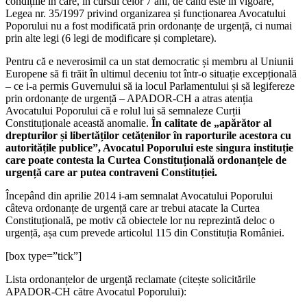
condițiile în care, în cursul celor 7 ani, de când este în vigoare,
Legea nr. 35/1997 privind organizarea și funcționarea Avocatului
Poporului nu a fost modificată prin ordonanțe de urgență, ci numai
prin alte legi (6 legi de modificare și completare).
Pentru că e neverosimil ca un stat democratic și membru al Uniunii
Europene să fi trăit în ultimul deceniu tot într-o situație excepțională
– ce i-a permis Guvernului să ia locul Parlamentului și să legifereze
prin ordonanțe de urgență – APADOR-CH a atras atenția
Avocatului Poporului că e rolul lui să semnaleze Curții
Constituționale această anomalie.
În calitate de „apărător al
drepturilor și libertăților cetățenilor în raporturile acestora cu
autoritățile publice”, Avocatul Poporului este singura instituție
care poate contesta la Curtea Constituțională ordonanțele de
urgență care ar putea contraveni Constituției.
Începând din aprilie 2014 i-am semnalat Avocatului Poporului
câteva ordonanțe de urgență care ar trebui atacate la Curtea
Constituțională, pe motiv că obiectele lor nu reprezintă deloc o
urgență, așa cum prevede articolul 115 din Constituția României.
[box type=”tick”]
Lista ordonanțelor de urgență reclamate (citește solicitările
APADOR-CH către Avocatul Poporului):