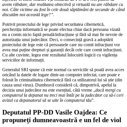
avem răbdare, dar realitatea obiectivă și virtuală nu are răbdare cu
noi. Câte victime au fost în cele două săptămâni de secunde de când
discutăm noi această lege?”.
Potrivit proiectului de lege privind securitatea cibernetică,
percheziția informatică se poate efectua chiar dacă persoana vizată
nu a comis nicio faptă penală/infracțiune și fără să mai fie nevoie de
autorizația unui judecător. Deci, o consecință gravă a adoptării
proiectului de lege este că persoanele care nu comit infracțiuni vor
avea mai puține drepturi și garanții decât cele care comit infracțiuni.
Cu alte cuvinte, legea este rezultatul înlocuirii logicii cu vigilența
serviciilor de informații.
Generalul SRI spune că este normal ca serviciile să poată avea acces
oricând la datele de logare dintr-un computer infectat, care poate e
folosit în criminalitatea cibernetică fără ca utilizatorul lui să știe (din
cauza unui virus). Dumbravă consideră că, dimpotrivă, apelul la
decizia unui judecător nu este esențital, câtă vreme „
dacă mergi cu
computerul la depanat nu treci mai întâi pe la judecător ca să-i ceri
avizul ca depanatorul să se uite în computerul tău
”.
Deputatul PP-DD Vasile Oajdea: Ce
propuneți dumneavoastră e un fel de viol