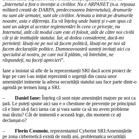
„
Internetul a fost o invenție a civililor. Nu e ARPANET (n.a. rețeaua
militară creată de DARPA, predecesoarea Internetului), drumurile
nu sunt ale armatei, sunt ale civililor. Armata a intrat pe drumurile
noastre, asta e diferența. Eu vă înțeleg unde bateți și v-am spus că
sunt un adept al acestor reglementări în ceea ce privește, nu
Internetul, atât cât modul cum este el folosit, atât de către noi civilii
cât și de instituțiile statului. Iar, al doilea considerent, dacă-mi
permiteți: lăsați-ne pe noi să facem politică, lăsați-ne pe noi să
facem declarațiile politice. Dumneavoastră sunteți invitați aici ca
specialist al nostru, pe care noi îl plătim, vă întrebăm, ne
răspundeți, nu faceți aprecieri
”.
Iane a insistat să afle de la reprezentanții SRI dacă acest proiect de
lege pe care l-au inițiat reprezintă o urgență din cauza unor
amenințări iminente la adresa securității statului sau face parte dintr-o
agendă pe termen lung a SRI.
–
Daniel Iane:
Înțeleg că sunt niște amenințări majore pe noi ca
țară. Le puteți spune aici sau e o chestiune de prevenție pe principiul
că e bine să-ți faci iarna car și vara sanie ca să nu avem probleme
mai târziu? Cât de iminentă e această lege, din moment ce ați
declanșat-o?
–
Florin Cosmoiu
, reprezentantul Cyberint SRI:Amenințările
pe zona cirbernetică există de mulți ani, problematica securității