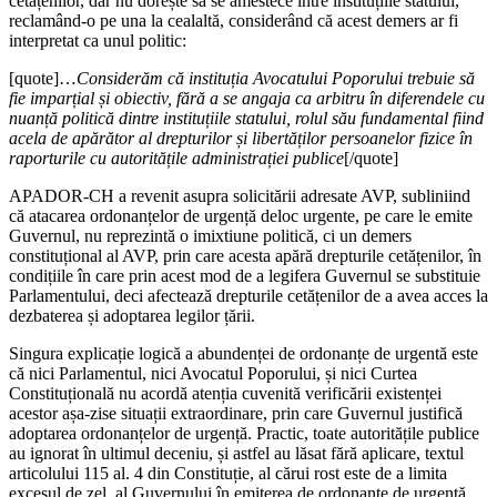
cetățenilor, dar nu dorește să se amestece între instituțiile statului,
reclamând-o pe una la cealaltă, considerând că acest demers ar fi
interpretat ca unul politic:
[quote]…
Considerăm că instituția Avocatului Poporului trebuie să
fie imparțial și obiectiv, fără a se angaja ca arbitru în diferendele cu
nuanță politică dintre instituțiile statului, rolul său fundamental fiind
acela de apărător al drepturilor și libertăților persoanelor fizice în
raporturile cu autoritățile administrației publice
[/quote]
APADOR-CH a revenit asupra solicitării adresate AVP, subliniind
că atacarea ordonanțelor de urgență deloc urgente, pe care le emite
Guvernul, nu reprezintă o imixtiune politică, ci un demers
constituțional al AVP, prin care acesta apără drepturile cetățenilor, în
condițiile în care prin acest mod de a legifera Guvernul se substituie
Parlamentului, deci afectează drepturile cetățenilor de a avea acces la
dezbaterea și adoptarea legilor țării.
Singura explicație logică a abundenței de ordonanțe de urgentă este
că nici Parlamentul, nici Avocatul Poporului, și nici Curtea
Constituțională nu acordă atenția cuvenită verificării existenței
acestor așa-zise situații extraordinare, prin care Guvernul justifică
adoptarea ordonanțelor de urgență. Practic, toate autoritățile publice
au ignorat în ultimul deceniu, și astfel au lăsat fără aplicare, textul
articolului 115 al. 4 din Constituție, al cărui rost este de a limita
excesul de zel al Guvernului în emiterea de ordonanțe de urgență.