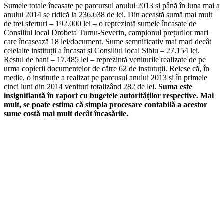
Sumele totale încasate pe parcursul anului 2013 și până în luna mai a
anului 2014 se ridică la 236.638 de lei. Din această sumă mai mult
de trei sferturi – 192.000 lei – o reprezintă sumele încasate de
Consiliul local Drobeta Turnu-Severin, campionul prețurilor mari
care încasează 18 lei/document. Sume semnificativ mai mari decât
celelalte instituții a încasat și Consiliul local Sibiu – 27.154 lei.
Restul de bani – 17.485 lei – reprezintă veniturile realizate de pe
urma copierii documentelor de către 62 de instutuții. Reiese că, în
medie, o instituție a realizat pe parcusul anului 2013 și în primele
cinci luni din 2014 venituri totalizând 282 de lei.
Suma este
insignifiantă în raport cu bugetele autorităților respective.
Mai
mult, se poate estima că simpla procesare contabilă a acestor
sume costă mai mult decât încasările.