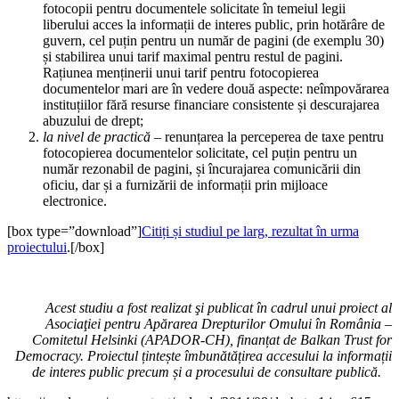
fotocopii pentru documentele solicitate în temeiul legii
liberului acces la informații de interes public, prin hotărâre de
guvern, cel puțin pentru un număr de pagini (de exemplu 30)
și stabilirea unui tarif maximal pentru restul de pagini.
Rațiunea menținerii unui tarif pentru fotocopierea
documentelor mari are în vedere două aspecte: neîmpovărarea
instituțiilor fără resurse financiare consistente și descurajarea
abuzului de drept;
la nivel de practică
– renunțarea la perceperea de taxe pentru
fotocopierea documentelor solicitate, cel puțin pentru un
număr rezonabil de pagini, și încurajarea comunicării din
oficiu, dar și a furnizării de informații prin mijloace
electronice.
[box type=”download”]
Citiți și studiul pe larg, rezultat în urma
proiectului
.[/box]
Acest studiu a fost realizat şi publicat în cadrul unui proiect al
Asociaţiei pentru Apărarea Drepturilor Omului în România –
Comitetul Helsinki (APADOR-CH), finanțat de Balkan Trust for
Democracy. Proiectul țintește îmbunătățirea accesului la informații
de interes public precum și a procesului de consultare publică.