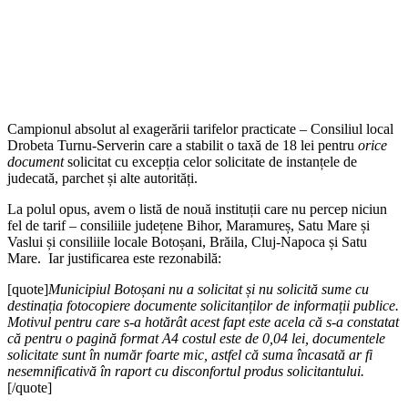
Campionul absolut al exagerării tarifelor practicate – Consiliul local
Drobeta Turnu-Serverin care a stabilit o taxă de 18 lei pentru
orice
document
solicitat cu excepția celor solicitate de instanțele de
judecată, parchet și alte autorități.
La polul opus, avem o listă de nouă instituții care nu percep niciun
fel de tarif – consiliile județene Bihor, Maramureș, Satu Mare și
Vaslui și consiliile locale Botoșani, Brăila, Cluj-Napoca și Satu
Mare. Iar justificarea este rezonabilă:
[quote]
Municipiul Botoșani nu a solicitat și nu solicită sume cu
destinația fotocopiere documente solicitanților de informații publice.
Motivul pentru care s-a hotărât acest fapt este acela că s-a constatat
că pentru o pagină format A4 costul este de 0,04 lei, documentele
solicitate sunt în număr foarte mic, astfel că suma încasată ar fi
nesemnificativă în raport cu disconfortul produs solicitantului
.
[/quote]