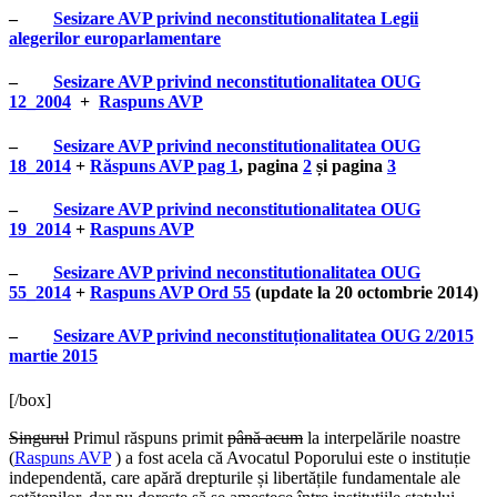
–
Sesizare AVP privind neconstitutionalitatea Legii
alegerilor europarlamentare
–
Sesizare AVP privind neconstitutionalitatea OUG
12_2004
+
Raspuns AVP
–
Sesizare AVP privind neconstitutionalitatea OUG
18_2014
+
Răspuns AVP pag 1
, pagina
2
și pagina
3
–
Sesizare AVP privind neconstitutionalitatea OUG
19_2014
+
Raspuns AVP
–
Sesizare AVP privind neconstitutionalitatea OUG
55_2014
+
Raspuns AVP Ord 55
(update la 20 octombrie 2014)
–
Sesizare AVP privind neconstituționalitatea OUG 2/2015
martie 2015
[/box]
Singurul
Primul răspuns primit
până acum
la interpelările noastre
(
Raspuns AVP
) a fost acela că Avocatul Poporului este o instituție
independentă, care apără drepturile și libertățile fundamentale ale