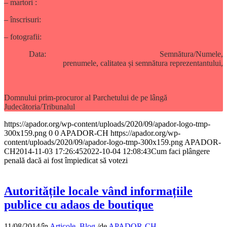
– martori :
– înscrisuri:
– fotografii:
Data: Semnătura/Numele,
prenumele, calitatea și semnătura reprezentantului,
Domnului prim-procuror al Parchetului de pe lângă
Judecătoria/Tribunalul
https://apador.org/wp-content/uploads/2020/09/apador-logo-tmp-
300x159.png
0
0
APADOR-CH
https://apador.org/wp-
content/uploads/2020/09/apador-logo-tmp-300x159.png
APADOR-
CH
2014-11-03 17:26:45
2022-10-04 12:08:43
Cum faci plângere
penală dacă ai fost împiedicat să votezi
Autoritățile locale vând informațiile
publice cu adaos de boutique
11/08/2014
/
în
Articole
,
Blog
/
de
APADOR-CH