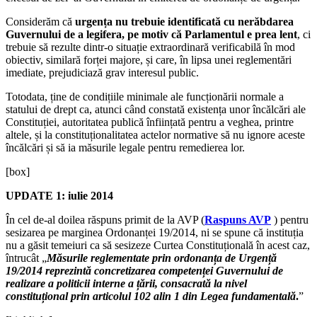
Considerăm că
urgența nu trebuie identificată cu nerăbdarea
Guvernului de a legifera, pe motiv că Parlamentul e prea lent
, ci
trebuie să rezulte dintr-o situație extraordinară verificabilă în mod
obiectiv, similară forței majore, și care, în lipsa unei reglementări
imediate, prejudiciază grav interesul public.
Totodata, ține de condițiile minimale ale funcționării normale a
statului de drept ca, atunci când constată existența unor încălcări ale
Constituției, autoritatea publică înființată pentru a veghea, printre
altele, și la constituționalitatea actelor normative să nu ignore aceste
încălcări și să ia măsurile legale pentru remedierea lor.
[box]
UPDATE 1: iulie 2014
În cel de-al doilea răspuns primit de la AVP (
Raspuns AVP
) pentru
sesizarea pe marginea Ordonanței 19/2014, ni se spune că instituția
nu a găsit temeiuri ca să sesizeze Curtea Constituțională în acest caz,
întrucât „
Măsurile reglementate prin ordonanța de Urgență
19/2014 reprezintă concretizarea competenței Guvernului de
realizare a politicii interne a țării, consacrată la nivel
constituțional prin articolul 102 alin 1 din Legea fundamentală
.
”