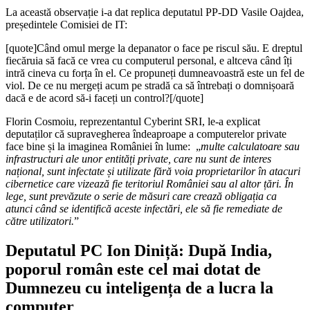
La această observație i-a dat replica deputatul PP-DD Vasile Oajdea,
președintele Comisiei de IT:
[quote]Când omul merge la depanator o face pe riscul său. E dreptul
fiecăruia să facă ce vrea cu computerul personal, e altceva când îți
intră cineva cu forța în el. Ce propuneți dumneavoastră este un fel de
viol. De ce nu mergeți acum pe stradă ca să întrebați o domnișoară
dacă e de acord să-i faceți un control?[/quote]
Florin Cosmoiu, reprezentantul Cyberint SRI, le-a explicat
deputaților că supravegherea îndeaproape a computerelor private
face bine și la imaginea României în lume: „
multe calculatoare sau
infrastructuri ale unor entități private, care nu sunt de interes
național, sunt infectate și utilizate fără voia proprietarilor în atacuri
cibernetice care vizează fie teritoriul României sau al altor țări. În
lege, sunt prevăzute o serie de măsuri care crează obligația ca
atunci când se identifică aceste infectări, ele să fie remediate de
către utilizatori.
”
Deputatul PC Ion Diniță: După India,
poporul român este cel mai dotat de
Dumnezeu cu inteligența de a lucra la
computer