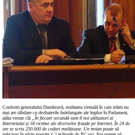
Conform generalului Dumbravă, realitatea virtuală în care trăim nu
mai are răbdare cu dezbaterile îndelungate ale legilor în Parlament,
atâta vreme cât
„
În fiecare secundă sunt 8 noi utilizatori ai
Internetului și 18 victime ale diverselor fraude pe Internet. În 24 de
ore se scriu 250.000 de coduri malițioase. Un troian poate să
infecteze în zilele noastre 1,2 miliarde de PC-uri. Noi putem să