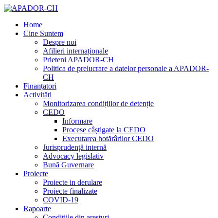
Home
Cine Suntem
Despre noi
Afilieri internaționale
Prieteni APADOR-CH
Politica de prelucrare a datelor personale a APADOR-
CH
Finanțatori
Activități
Monitorizarea condițiilor de detenție
CEDO
Informare
Procese câștigate la CEDO
Executarea hotărârilor CEDO
Jurisprudență internă
Advocacy legislativ
Bună Guvernare
Proiecte
Proiecte in derulare
Proiecte finalizate
COVID-19
Rapoarte
Condițiile din aresturi