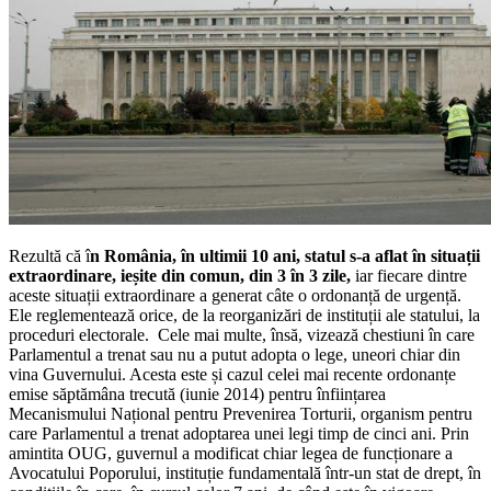
Rezultă că î
n România, în ultimii 10 ani, statul s-a aflat în situații
extraordinare, ieșite din comun, din 3 în 3 zile,
iar fiecare dintre
aceste situații extraordinare a generat câte o ordonanță de urgență.
Ele reglementează orice, de la reorganizări de instituții ale statului, la
proceduri electorale. Cele mai multe, însă, vizează chestiuni în care
Parlamentul a trenat sau nu a putut adopta o lege, uneori chiar din
vina Guvernului. Acesta este și cazul celei mai recente ordonanțe
emise săptămâna trecută (iunie 2014) pentru înființarea
Mecanismului Național pentru Prevenirea Torturii, organism pentru
care Parlamentul a trenat adoptarea unei legi timp de cinci ani. Prin
amintita OUG, guvernul a modificat chiar legea de funcționare a
Avocatului Poporului, instituție fundamentală într-un stat de drept, în