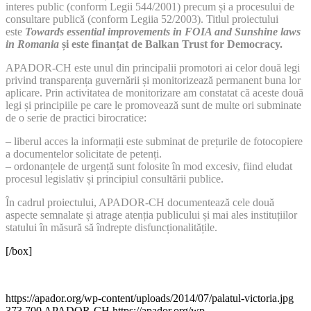
interes public (conform Legii 544/2001) precum și a procesului de
consultare publică (conform Legiia 52/2003). Titlul proiectului
este
Towards essential improvements in FOIA and Sunshine laws
in Romania
și este finanțat de Balkan Trust for Democracy.
APADOR-CH este unul din principalii promotori ai celor două legi
privind transparența guvernării și monitorizează permanent buna lor
aplicare. Prin activitatea de monitorizare am constatat că aceste două
legi și principiile pe care le promovează sunt de multe ori subminate
de o serie de practici birocratice:
– liberul acces la informații este subminat de prețurile de fotocopiere
a documentelor solicitate de petenți.
– ordonanțele de urgență sunt folosite în mod excesiv, fiind eludat
procesul legislativ și principiul consultării publice.
În cadrul proiectului, APADOR-CH documentează cele două
aspecte semnalate și atrage atenția publicului și mai ales instituțiilor
statului în măsură să îndrepte disfuncționalitățile.
[/box]
https://apador.org/wp-content/uploads/2014/07/palatul-victoria.jpg
373
700
APADOR-CH
https://apador.org/wp-