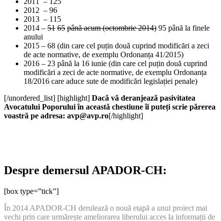
2011 – 125
2012 – 96
2013 – 115
2014 –
51
65
până acum (octombrie 2014)
95 până la finele
anului
2015 – 68 (din care cel puțin două cuprind modificări a zeci
de acte normative, de exemplu Ordonanța 41/2015)
2016 – 23 până la 16 iunie (din care cel puțin două cuprind
modificări a zeci de acte normative, de exemplu Ordonanța
18/2016 care aduce sute de modificări legislației penale)
[/unordered_list] [highlight]
Dacă vă deranjează pasivitatea
Avocatului Poporului în această chestiune îi puteți scrie părerea
voastră pe adresa: avp@avp.ro
[/highlight]
Despre demersul APADOR-CH:
[box type=”tick”]
În 2014 APADOR-CH derulează o nouă etapă a unui proiect mai
vechi prin care urmărește ameliorarea liberului acces la informații de