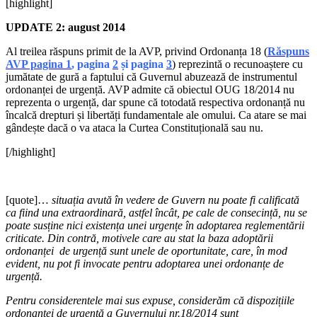
[highlight]
UPDATE 2: august 2014
Al treilea răspuns primit de la AVP, privind Ordonanța 18 (
Răspuns
AVP pagina 1
, pagina
2
și pagina
3
) reprezintă o recunoaștere cu
jumătate de gură a faptului că Guvernul abuzează de instrumentul
ordonanței de urgență. AVP admite că obiectul OUG 18/2014 nu
reprezenta o urgență, dar spune că totodată respectiva ordonanță nu
încalcă drepturi și libertăți fundamentale ale omului. Ca atare se mai
gândește dacă o va ataca la Curtea Constituțională sau nu.
[/highlight]
[quote]…
situația avută în vedere de Guvern nu poate fi calificată
ca fiind una extraordinară, astfel încât, pe cale de consecință, nu se
poate susține nici existența unei urgențe în adoptarea reglementării
criticate. Din contră, motivele care au stat la baza adoptării
ordonanței de urgență sunt unele de oportunitate, care, în mod
evident, nu pot fi invocate pentru adoptarea unei ordonanțe de
urgență.
Pentru considerentele mai sus expuse, considerăm că dispozițiile
ordonanței de urgență a Guvernului nr.18/2014 sunt