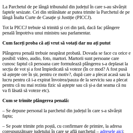
La Parchetul de pe lângă tribunalul din județul în care s-au săvârșit
faptele sesizate. Cei din străinătate ar putea trimite la Parchetul de pe
lângă Înalta Curte de Casație și Justiție (PICCJ).
Tot la PICCJ trebuie să trimită și cei din țară, dacă fac plângere
penală împotriva unui ministru sau parlamentar.
Cum faceți proba că ați vrut să votați dar nu ați putut
Plângerea penală trebuie neapărat probată. Dovada se face cu orice e
posibil: video, audio, foto, martori. Martorii sunt persoane care
cunosc faptul că persoana care formulează plângerea s-a deplasat la
secția de vot și a fost împiedicată să voteze (în ce mod? A fost pusă
să aștepte ore în șir, pentru ce motiv?, după care a plecat acasă sau la
lucru pentru că i-a expirat învoirea/pauza de la serviciu sau a plecat
pentru că nu mai rezista fizic să aștepte sau că și-a dat seama că nu
va fi lăsată să voteze etc).
Cum se trimite plângerea penală:
– Se depune personal la parchetul din județul în care s-a săvârșit
fapta;
– Se poate trimite prin poștă, cu confirmare de primire, la adresa
corespunzătoare județului în care se află parchetul –
adresele aici
;