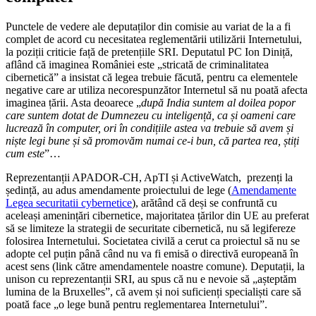
Punctele de vedere ale deputaților din comisie au variat de la a fi
complet de acord cu necesitatea reglementării utilizării Internetului,
la poziții criticie față de pretențiile SRI. Deputatul PC Ion Diniță,
aflând că imaginea României este „stricată de criminalitatea
cibernetică” a insistat că legea trebuie făcută, pentru ca elementele
negative care ar utiliza necorespunzător Internetul să nu poată afecta
imaginea țării. Asta deoarece „
după India suntem al doilea popor
care suntem dotat de Dumnezeu cu inteligență, ca și oameni care
lucrează în computer, ori în condițiile astea va trebuie să avem și
niște legi bune și să promovăm numai ce-i bun, că partea rea, știți
cum este
”…
Reprezentanții APADOR-CH, ApTI și ActiveWatch, prezenți la
ședință, au adus amendamente proiectului de lege (
Amendamente
Legea securitatii cybernetice
), arătând că deși se confruntă cu
aceleași amenințări cibernetice, majoritatea țărilor din UE au preferat
să se limiteze la strategii de securitate cibernetică, nu să legifereze
folosirea Internetului. Societatea civilă a cerut ca proiectul să nu se
adopte cel puțin până când nu va fi emisă o directivă europeană în
acest sens (link către amendamentele noastre comune). Deputații, la
unison cu reprezentanții SRI, au spus că nu e nevoie să „așteptăm
lumina de la Bruxelles”, că avem și noi suficienți specialiști care să
poată face „o lege bună pentru reglementarea Internetului”.