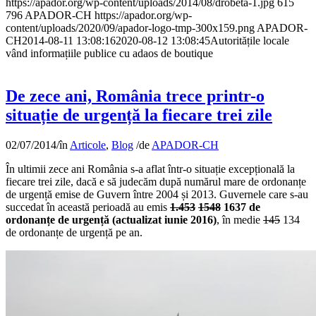
https://apador.org/wp-content/uploads/2014/08/drobeta-1.jpg
615
796
APADOR-CH
https://apador.org/wp-
content/uploads/2020/09/apador-logo-tmp-300x159.png
APADOR-
CH
2014-08-11 13:08:16
2020-08-12 13:08:45
Autoritățile locale
vând informațiile publice cu adaos de boutique
De zece ani, România trece printr-o
situație de urgență la fiecare trei zile
02/07/2014
/
în
Articole
,
Blog
/
de
APADOR-CH
În ultimii zece ani România s-a aflat într-o situație excepțională la
fiecare trei zile, dacă e să judecăm după numărul mare de ordonanțe
de urgență emise de Guvern între 2004 și 2013. Guvernele care s-au
succedat în această perioadă au emis
1.453
1548
1637 de
ordonanțe de urgență (actualizat iunie 2016)
, în medie
145
134
de ordonanțe de urgență pe an.