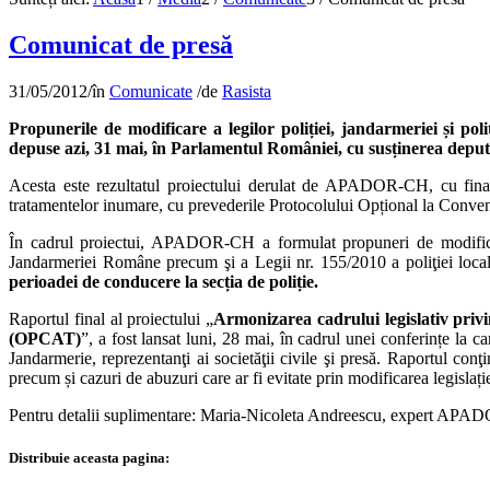
Comunicat de presă
31/05/2012
/
în
Comunicate
/
de
Rasista
Propunerile de modificare a legilor poliției, jandarmeriei și 
depuse azi, 31 mai, în Parlamentul României, cu susținerea dep
Acesta este rezultatul proiectului derulat de APADOR-CH, cu finanța
tratamentelor inumare, cu prevederile Protocolului Opțional la Conve
În cadrul proiectui, APADOR-CH a formulat propuneri de modificar
Jandarmeriei Române precum şi a Legii nr. 155/2010 a poliţiei loca
perioadei de conducere la secția de poliție.
Raportul final al proiectului „
Armonizarea cadrului legislativ priv
(OPCAT)
”, a fost lansat luni, 28 mai, în cadrul unei conferințe la c
Jandarmerie, reprezentanţi ai societăţii civile şi presă. Raportul conţi
precum și cazuri de abuzuri care ar fi evitate prin modificarea legis
Pentru detalii suplimentare: Maria-Nicoleta Andreescu, expert APA
Distribuie aceasta pagina: