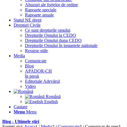
Abuzuri ale forțelor de ordine
Rapoarte speciale
Rapoarte anuale
Statul NE drept
Drepturi Civile
Ce sunt drepturile omului
Drepturile Omului la CEDO
Drepturile Omului dupa CEDO
Drepturile Omului în instantele nationale
Resurse utile
Media
Comunicate
Blog
APADOR-CH
în presă
Editoriale Adevărul
Video
Română
English
Cautare
Menu
Menu
Blog - Ultimele știri
Sunteți aici:
Acasa
1
/
Media
2
/
Comunicate
3
/
Comunicat de presă