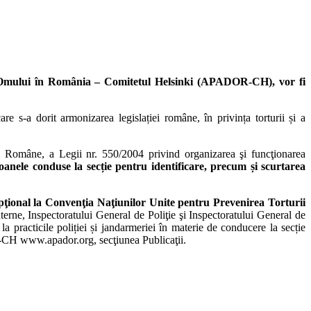
ilor Omului în România – Comitetul Helsinki (APADOR-CH), vor fi
 s-a dorit armonizarea legislației române, în privința torturii și a
 Române, a Legii nr. 550/2004 privind organizarea şi funcţionarea
oanele conduse la secție pentru identificare, precum și scurtarea
pţional la Convenţia Naţiunilor Unite pentru Prevenirea Torturii
Interne, Inspectoratului General de Poliţie şi Inspectoratului General de
 la practicile poliției și jandarmeriei în materie de conducere la secție
OR-CH www.apador.org, secţiunea Publicaţii.