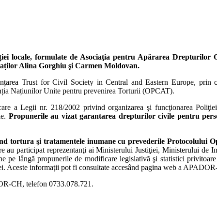
poliției locale, formulate de Asociaţia pentru Apărarea Dreptur
utaților Alina Gorghiu şi Carmen Moldovan.
rea Trust for Civil Society in Central and Eastern Europe, prin care
nția Națiunilor Unite pentru prevenirea Torturii (OPCAT).
e a Legii nr. 218/2002 privind organizarea şi funcţionarea Poliţiei
le.
Propunerile au vizat garantarea drepturilor civile pentru pers
ind tortura şi tratamentele inumane cu prevederile Protocolului O
are au participat reprezentanţi ai Ministerului Justiţiei, Ministerului de 
ne pe lângă propunerile de modificare legislativă şi statistici privitoare
lației. Aceste informaţii pot fi consultate accesând pagina web a APAD
DOR-CH, telefon 0733.078.721.