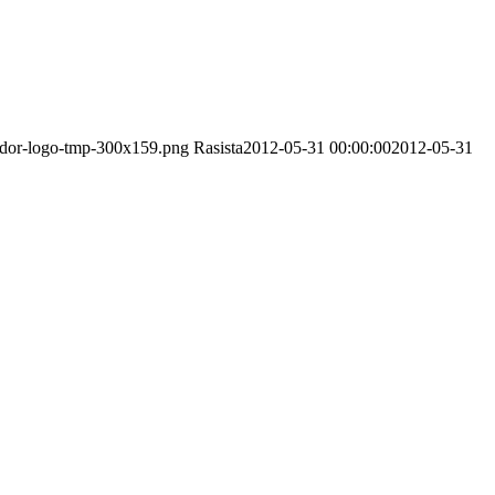
pador-logo-tmp-300x159.png
Rasista
2012-05-31 00:00:00
2012-05-31