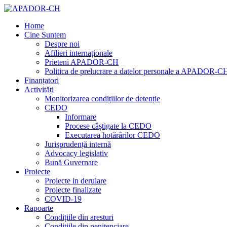
Home
Cine Suntem
Despre noi
Afilieri internaționale
Prieteni APADOR-CH
Politica de prelucrare a datelor personale a APADOR-C
Finanțatori
Activități
Monitorizarea condițiilor de detenție
CEDO
Informare
Procese câștigate la CEDO
Executarea hotărârilor CEDO
Jurisprudență internă
Advocacy legislativ
Bună Guvernare
Proiecte
Proiecte in derulare
Proiecte finalizate
COVID-19
Rapoarte
Condițiile din aresturi
Condițiile din penitenciare