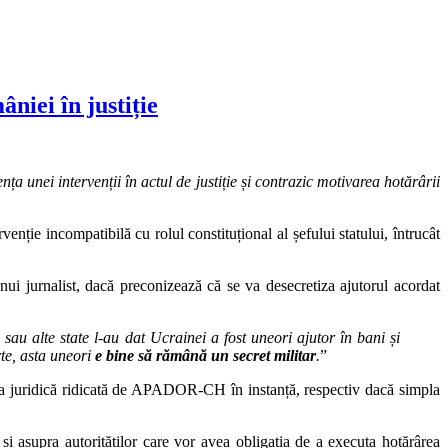
niei în justiție
ța unei intervenții în actul de justiție și contrazic motivarea hotărârii
venție incompatibilă cu rolul constituțional al șefului statului, întrucât
ui jurnalist, dacă preconizează că se va desecretiza ajutorul acordat
sau alte state l-au dat Ucrainei a fost uneori ajutor în bani și
rte, asta uneori
e bine să rămână un secret militar
.
”
ma juridică ridicată de APADOR-CH în instanță, respectiv dacă simpla
 și asupra autorităților care vor avea obligația de a executa hotărârea