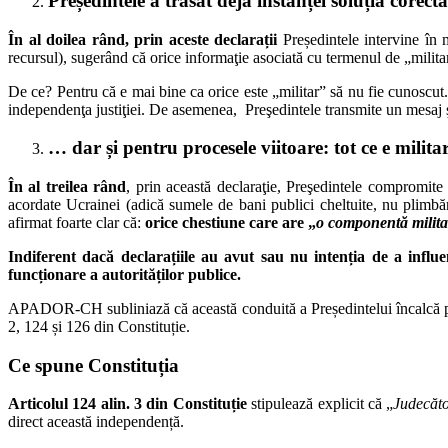
Președintele a trasat deja instanței soluția corec
Î
n al doilea rând
, prin aceste declarații
Președintele intervine în 
recursul), sugerând că orice informaţie asociată cu termenul de „milita
De ce? Pentru că e mai bine ca orice este „militar” să nu fie cunoscut.
independenţa justiţiei. De asemenea, Preşedintele transmite un mesaj şi 
… dar și pentru procesele viitoare: tot ce e milit
În al treilea rând
, prin această declaraţie, Preşedintele compromite 
acordate Ucrainei (adică sumele de bani publici cheltuite, nu plimbări
afirmat foarte clar că:
orice chestiune care are
„
o componentă militar
Indiferent dacă declarațiile au avut sau nu intenția de a influe
funcționare a autorităților publice.
APADOR-CH subliniază că această conduită a Președintelui încalcă princip
2, 124 și 126 din Constituție.
Ce spune Constituția
Articolul 124 alin. 3 din Constituție
stipulează explicit că „
Judecăto
direct această independență.