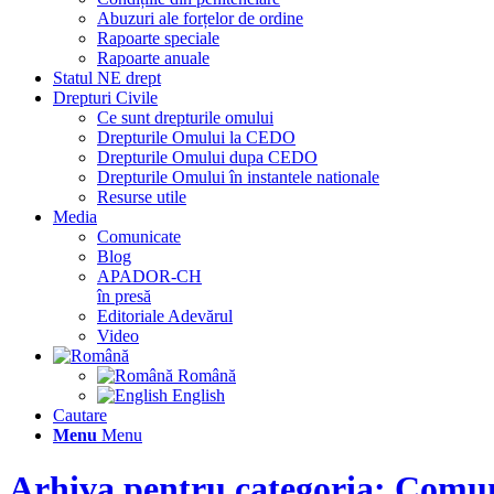
Abuzuri ale forțelor de ordine
Rapoarte speciale
Rapoarte anuale
Statul NE drept
Drepturi Civile
Ce sunt drepturile omului
Drepturile Omului la CEDO
Drepturile Omului dupa CEDO
Drepturile Omului în instantele nationale
Resurse utile
Media
Comunicate
Blog
APADOR-CH
în presă
Editoriale Adevărul
Video
Română
English
Cautare
Menu
Menu
Arhiva pentru categoria: Comu