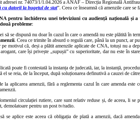
it adresei nr. 74073/1/1.04.2026 a ANAF – Direcția Regională Antifraudă Fi
 cu datorii la bugetul de stat
”. Ceea ce înseamnă că amenzile care se fac
pentru închiderea unei televiziuni cu audiență națională și a u
e două probleme
:
nței să se dispună nu doar în cazul în care o amendă nu este plătită în ter
amenzii
. Ceea ce trimite în absurd o regulă care, până la un punct, ar pu
r pe motivul că, deși a plătit amenzile aplicate de CNA, totuși nu a dep
rogant, care își privește „supușii” cu superioritate, dar nu este în star
icată poate fi contestată la instanța de judecată, iar, la instanță, proced
că el se reia, de la început, după soluționarea definutivă a cauzei de către
i de la aplicarea amenzii, fără a reglementa cazul în care amenda este co
 amenzii.
meniul circulației rutiere, care sunt relativ reduse și, de aceea, li se 
t, demolatoare pentru un post tv/radio.
 să se aplice este aceea că obligația de plată a amenzii, dacă amenda 