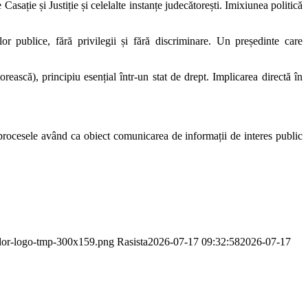
Casație și Justiție și celelalte instanțe judecătorești. Imixiunea politică
ilor publice, fără privilegii și fără discriminare. Un președinte care
ătorească), principiu esențial într-un stat de drept. Implicarea directă în
ă procesele având ca obiect comunicarea de informații de interes public
ador-logo-tmp-300x159.png
Rasista
2026-07-17 09:32:58
2026-07-17