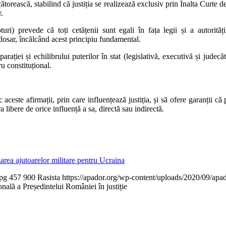
orească, stabilind că justiția se realizează exclusiv prin Înalta Curte de 
.
uri) prevede că toți cetățenii sunt egali în fața legii și a autorităț
 dosar, încălcând acest principiu fundamental.
parației și echilibrului puterilor în stat (legislativă, executivă și judec
ru constituțional.
ceste afirmații, prin care influențează justiția, și să ofere garanții c
libere de orice influență a sa, directă sau indirectă.
ea ajutoarelor militare pentru Ucraina
jpg
457
900
Rasista
https://apador.org/wp-content/uploads/2020/09/ap
ală a Președintelui României în justiție