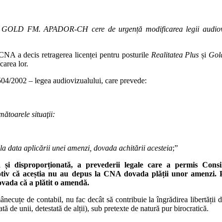
GOLD FM. APADOR-CH cere de urgență modificarea legii audiovizua
 CNA a decis retragerea licenței pentru posturile
Realitatea Plus
și
Gol
carea lor.
 504/2002 – legea audiovizualului, care prevede:
ătoarele situaţii:
 la data aplicării unei amenzi, dovada achitării acesteia
;”
și disproporționată, a prevederii legale care a permis Consil
 aceștia nu au depus la CNA dovada plății unor amenzi. Pract
ovada că a plătit o amendă.
necuțe de contabil, nu fac decât să contribuie la îngrădirea libertății de
ă de unii, detestată de alții), sub pretexte de natură pur birocratică.