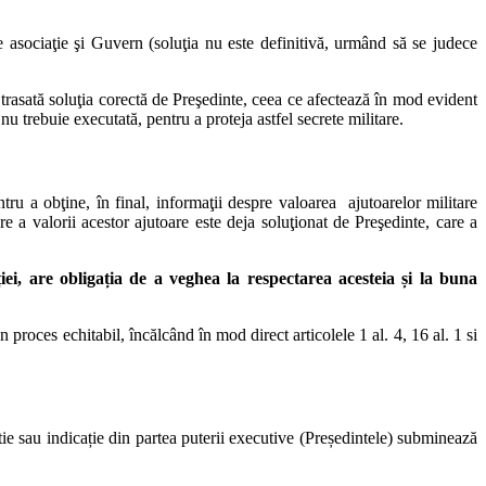
re asociaţie şi Guvern (soluţia nu este definitivă, urmând să se judece
 trasată soluţia corectă de Preşedinte, ceea ce afectează în mod evident
u trebuie executată, pentru a proteja astfel secrete militare.
tru a obţine, în final, informaţii despre valoarea ajutoarelor militare
e a valorii acestor ajutoare este deja soluţionat de Preşedinte, care a
iei, are obligația de a veghea la respectarea acesteia și la buna
proces echitabil, încălcând în mod direct articolele 1 al. 4, 16 al. 1 si
tie sau indicație din partea puterii executive (Președintele) subminează