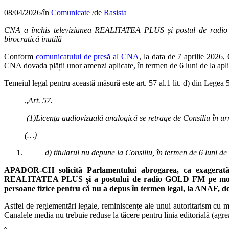
08/04/2026
/
în
Comunicate
/
de
Rasista
CNA a închis televiziunea REALITATEA PLUS și postul de radio 
birocratică inutilă
Conform
comunicatului de presă al CNA
, la data de 7 aprilie 2026,
CNA dovada plății unor amenzi aplicate, în termen de 6 luni de la apli
Temeiul legal pentru această măsură este art. 57 al.1 lit. d) din Legea
„
Art. 57.
(1)Licenţa audiovizuală analogică se retrage de Consiliu în urm
(…)
d) titularul nu depune la Consiliu, în termen de 6 luni de
APADOR-CH solicit
ă Parlamentului abrogarea, ca exagerată 
REALITATEA PLUS și a postului de radio GOLD FM pe motiv că
persoane fizice pentru că nu a depus în termen legal, la ANAF, d
Astfel de reglementări legale, reminiscențe ale unui autoritarism cu mâ
Canalele media nu trebuie reduse la tăcere pentru linia editorială (agreat