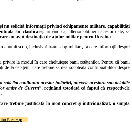
nu solicită informații privind echipamente militare, capabilități
entuala lor clasificare,
urmând ca, ulterior obţinerii acestor date, să
i care au avut destinaţia de ajutor militar pentru Ucraina
.
-un anumit scop, inclusiv într-un scop militar şi a cere informaţii despre
 privire la modul în care cheltuieşte banii cetăţenilor. Pentru că banii
ţi de la cetăţeni, care trebuie să dea socoteală contribuabililor despre
a solicitat conținutul acestor hotărâri, anexele acestora sau detaliile
telor emise de Guvern
”, reținând totodată că
faptul că respectivele
.
care trebuie justificată în mod concret și individualizat, o simplă
ului București