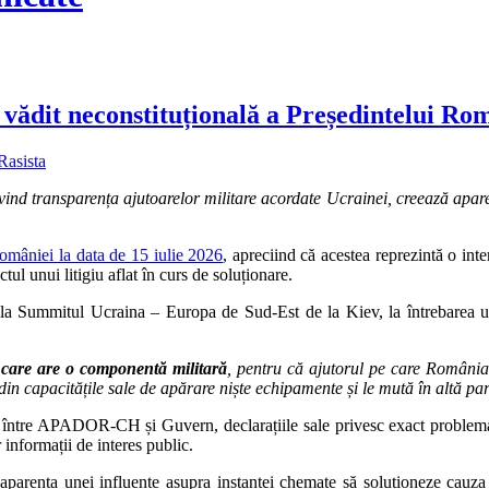
dit neconstituțională a Președintelui Româ
Rasista
rivind transparența ajutoarelor militare acordate Ucrainei, creează aparen
României la data de 15 iulie 2026
, apreciind că acestea reprezintă o inter
ul unui litigiu aflat în curs de soluționare.
a la Summitul Ucraina – Europa de Sud-Est de la Kiev, la întrebarea un
 care are o componentă militară
, pentru că ajutorul pe care România 
 din capacitățile sale de apărare niște echipamente și le mută în altă pa
 rol între APADOR-CH și Guvern, declarațiile sale privesc exact proble
informații de interes public.
e aparența unei influențe asupra instanței chemate să soluționeze cauza