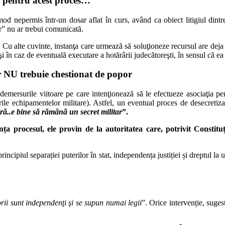
tă pentru acest proces…
mod nepermis într-un dosar aflat în curs, având ca obiect litigiul dint
r” nu ar trebui comunicată.
 Cu alte cuvinte, instanţa care urmează să soluţioneze recursul are deja
în caz de eventuală executare a hotărârii judecătoreşti, în sensul că ea n
ar NU trebuie chestionat de popor
demersurile viitoare pe care intenţionează să le efectueze asociaţia pen
le echipamentelor militare). Astfel, un eventual proces de desecretizar
ă..e bine să rămână un secret militar
”.
nța procesul, ele provin de la autoritatea care, potrivit Constituț
iul separației puterilor în stat, independența justiției și dreptul la un 
rii sunt independenţi şi se supun numai legii
”. Orice intervenție, suges