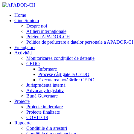
Home
Cine Suntem
Despre noi
Afilieri internaționale
Prieteni APADOR-CH
Politica de prelucrare a datelor personale a APADOR-C
Finanțatori
Activități
Monitorizarea condițiilor de detenție
CEDO
Informare
Procese câștigate la CEDO
Executarea hotărârilor CEDO
Jurisprudență internă
Advocacy legislativ
Bună Guvernare
Proiecte
Proiecte in derulare
Proiecte finalizate
COVID-19
Rapoarte
Condițiile din aresturi
Condițiile din penitenciare