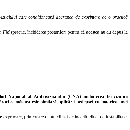
lului care condiționează libertatea de exprimare de o practică
d FM
(practic, închiderea posturilor) pentru că acestea nu au depus la
iul Național al Audiovizualului (CNA) închiderea televiziunii
ic, măsura este similară aplicării pedepsei cu moartea unei
 exprimare, prin crearea unui climat de incertitudine, de instabilitate.