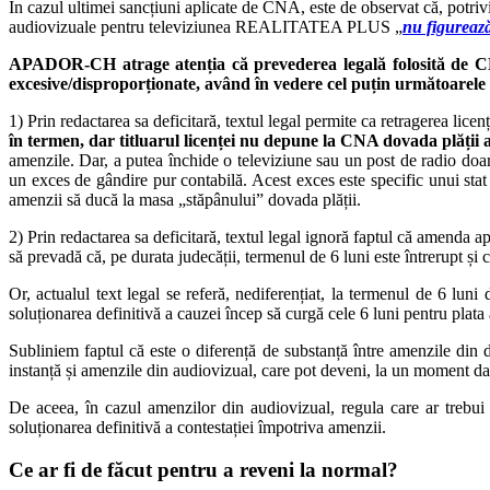
În cazul ultimei sancțiuni aplicate de CNA, este de observat că, potriv
audiovizuale pentru televiziunea REALITATEA PLUS „
nu figurează
APADOR-CH atrage atenția că prevederea legală folosită de CNA 
excesive/disproporționate, având în vedere cel puțin următoarel
1) Prin redactarea sa deficitară, textul legal permite ca retragerea lice
în termen, dar titluarul licenței nu depune la CNA dovada plății 
amenzile. Dar, a putea închide o televiziune sau un post de radio doa
un exces de gândire pur contabilă. Acest exces este specific unui stat a
amenzii să ducă la masa „stăpânului” dovada plății.
2) Prin redactarea sa deficitară, textul legal ignoră faptul că amenda apl
să prevadă că, pe durata judecății, termenul de 6 luni este întrerupt și 
Or, actualul text legal se referă, nediferențiat, la termenul de 6 lun
soluționarea definitivă a cauzei încep să curgă cele 6 luni pentru plata
Subliniem faptul că este o diferență de substanță între amenzile din do
instanță și amenzile din audiovizual, care pot deveni, la un moment da
De aceea, în cazul amenzilor din audiovizual, regula care ar trebui
soluționarea definitivă a contestației împotriva amenzii.
Ce ar fi de făcut pentru a reveni la normal?