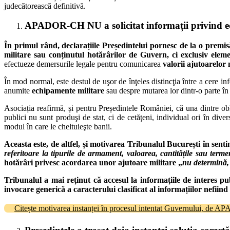
judecătorească definitivă.
APADOR-CH NU a solicitat informații privind ec
În primul rând
, declarațiile Președintelui pornesc de la o premisă 
militare sau conținutul hotărârilor de Guvern
, ci exclusiv elem
efectueze demersurile legale pentru comunicarea
valorii ajutoarelor
În mod normal, este destul de uşor de înţeles distincţia între a cere 
anumite
echipamente militare
sau despre mutarea lor dintr-o parte în 
Asociația reafirmă, și pentru Președintele României, că una dintre obli
publici nu sunt produşi de stat, ci de cetăţeni, individual ori în dive
modul în care le cheltuieşte banii.
Aceasta este, de altfel, și
motivarea Tribunalul București în sentin
referitoare la tipurile de armament, valoarea, cantitățile sau term
hotărâri privesc acordarea unor ajutoare militare „
nu determină, 
Tribunalul a mai reținut că accesul la informațiile de interes pub
invocare generică a caracterului clasificat al informațiilor nefiind
Citește motivarea instanței în procesul intentat Guvernului, de A