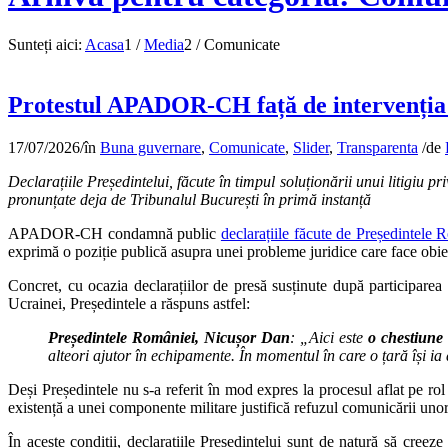
Sunteți aici:
Acasa
1
/
Media
2
/
Comunicate
Protestul APADOR-CH față de intervenția vă
17/07/2026
/
în
Buna guvernare
,
Comunicate
,
Slider
,
Transparenta
/
de
Declarațiile Președintelui, făcute în timpul soluționării unui litigiu p
pronunțate deja de Tribunalul București în primă instanță
APADOR-CH condamnă public
declarațiile făcute de Președintele 
exprimă o poziție publică asupra unei probleme juridice care face obiect
Concret, cu ocazia declarațiilor de presă susținute după participare
Ucrainei, Președintele a răspuns astfel:
Președintele României, Nicușor Dan
: „Aici este
o chestiune
alteori ajutor în echipamente. În momentul în care o țară își ia
Deși Președintele nu s-a referit în mod expres la procesul aflat pe
existență a unei componente militare justifică refuzul comunicării unor 
În aceste condiții, declarațiile Președintelui sunt de natură să creez