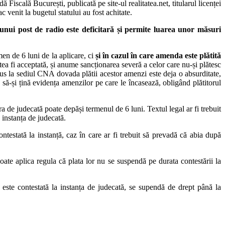
scală București, publicată pe site-ul realitatea.net, titularul licenței
 venit la bugetul statului au fost achitate.
nui post de radio este deficitară și permite luarea unor măsuri
men de 6 luni de la aplicare, ci
ș
i în cazul în care amenda este plătită
tea fi acceptată, și anume sancționarea severă a celor care nu-și plătesc
us la sediul CNA dovada plătii acestor amenzi este deja o absurditate,
e să-și țină evidența amenzilor pe care le încasează, obligând plătitorul
ura de judecată poate depăși termenul de 6 luni. Textul legal ar fi trebuit
 instanța de judecată.
ntestată la instanță, caz în care ar fi trebuit să prevadă că abia după
poate aplica regula că plata lor nu se suspendă pe durata contestării la
este contestată la instanța de judecată, se supendă de drept până la