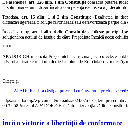
De asemenea,
art. 126 alin. 1 din Constituție
consacră puterea judecăt
în soluționarea unui dosar încalcă competența exclusivă a judecătorilor
Totodata,
art. 16 alin. 1 și 2 din Constituție
(Egalitatea în drept
dictează/sugerează o soluție favorizează sau defavorizează părțile din
În același timp,
art. 1 alin. 4 din Constituție
stabilește principiul se
soluționarea actului de justiție de către Președinte încalcă acest echilib
* * *
APADOR-CH îi solicită Președintelui să revină și să corecteze public a
privind ajutoarele militare oferite Ucrainei de România se vor desfășura 
Citește și:
APADOR-CH a câștigat procesul cu Guvernul, privind secretizar
https://apador.org/wp-content/uploads/2024/07/dezbatere-presedintie.
09:32:58
Protestul APADOR-CH față de intervenția vădit neconstituțion
Încă o victorie a libertății de conformare