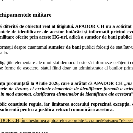
hipamentele militare
diferită de obiectul real al litigiului.
APADOR-CH nu a solicitat și 
entele de identificare ale acestor hotărâri și informații privind ev
 militare oferite prin aceste HG-uri, adică a sumelor de bani public
informaţii despre cuantumul
sumelor de bani
publici folosiţi de stat într
alta.
gaţiile elementare ale unui stat democrat este să informeze cetăţenii cu
rse forme de asociere, statul fiind doar un administrator al banilor primi
ța pronunțată la 9 iulie 2026
, care a arătat că APADOR-CH „
nu 
enele de livrare, ci exclusiv elementele de identificare formală a ac
în mod automat, clasificarea elementelor de identificare ale acestora
”
lic constituie regula, iar limitarea accesului reprezintă excepția, 
 suficientă pentru a justifica refuzul comunicării acestora.
PADOR-CH, în chestiunea ajutoarelor acordate Ucrainei
Motivarea Tribunal