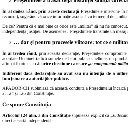
Președintele a trasat deja instanței soluția corec
Î
n al doilea rând
, prin aceste declarații
Președintele intervine în 
recursul), sugerând că orice informaţie asociată cu termenul de „milita
De ce? Pentru că e mai bine ca orice este „militar” să nu fie cunoscut.
independenţa justiţiei. De asemenea, Preşedintele transmite un mesaj şi 
… dar și pentru procesele viitoare: tot ce e milit
În al treilea rând
, prin această declaraţie, Preşedintele compromite 
acordate Ucrainei (adică sumele de bani publici cheltuite, nu plimbări
afirmat foarte clar că:
orice chestiune care are
„
o componentă militar
Indiferent dacă declarațiile au avut sau nu intenția de a influe
funcționare a autorităților publice.
APADOR-CH subliniază că această conduită a Președintelui încalcă princip
2, 124 și 126 din Constituție.
Ce spune Constituția
Articolul 124 alin. 3 din Constituție
stipulează explicit că „
Judecăto
direct această independență.