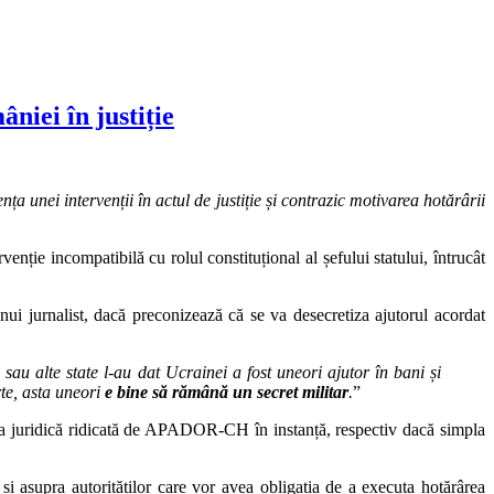
niei în justiție
ța unei intervenții în actul de justiție și contrazic motivarea hotărârii
venție incompatibilă cu rolul constituțional al șefului statului, întrucât
ui jurnalist, dacă preconizează că se va desecretiza ajutorul acordat
sau alte state l-au dat Ucrainei a fost uneori ajutor în bani și
rte, asta uneori
e bine să rămână un secret militar
.
”
ma juridică ridicată de APADOR-CH în instanță, respectiv dacă simpla
 și asupra autorităților care vor avea obligația de a executa hotărârea