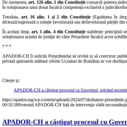
De asemenea,
art. 126 alin. 1 din Constituție
consacră puterea judecăt
în soluționarea unui dosar încalcă competența exclusivă a judecătorilor
Totodata,
art. 16 alin. 1 și 2 din Constituție
(Egalitatea în drept
dictează/sugerează o soluție favorizează sau defavorizează părțile din
În același timp,
art. 1 alin. 4 din Constituție
stabilește principiul se
soluționarea actului de justiție de către Președinte încalcă acest echilib
* * *
APADOR-CH îi solicită Președintelui să revină și să corecteze public a
privind ajutoarele militare oferite Ucrainei de România se vor desfășura 
Citește și:
APADOR-CH a câștigat procesul cu Guvernul, privind secretizar
https://apador.org/wp-content/uploads/2024/07/dezbatere-presedintie.
09:32:58
Protestul APADOR-CH față de intervenția vădit neconstituțion
APADOR-CH a câștigat procesul cu Guvernu