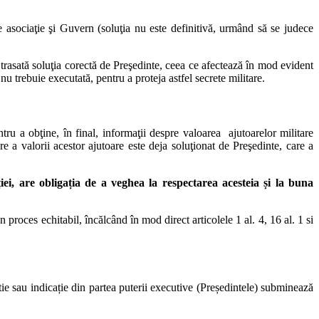
re asociaţie şi Guvern (soluţia nu este definitivă, urmând să se judece
 trasată soluţia corectă de Preşedinte, ceea ce afectează în mod evident
u trebuie executată, pentru a proteja astfel secrete militare.
tru a obţine, în final, informaţii despre valoarea ajutoarelor militare
e a valorii acestor ajutoare este deja soluţionat de Preşedinte, care a
iei, are obligația de a veghea la respectarea acesteia și la buna
proces echitabil, încălcând în mod direct articolele 1 al. 4, 16 al. 1 si
tie sau indicație din partea puterii executive (Președintele) subminează