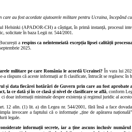
n care au fost acordate ajutoarele militare pentru Ucraina, începând c
l Helsinki (APADOR-CH) a câștigat, în primă instanță, procesul intent
c, solicitate în baza Legii nr. 544/2001.
 București a
respins ca neîntemeiată excepția lipsei calității proces
 septembrie 2025.
toarele militare pe care România le acordă Ucrainei?
În vara lui 20
-a răspuns că aceste informații ar fi clasificate, întrucât se regăsesc î
l și data fiecărei hotărâri de Guvern prin care au fost aprobate 
act, la ce dată și în ce clasă și nivel de clasificare se află
, conform Legi
ă, ci doar informații minimale despre existența și regimul juridic al acesto
12 alin. (1) lit. a) din Legea nr. 544/2001, fără însă a face dovada că
impla invocare a faptului că o informație „ține de apărarea națională”
urii legale.
considerate informații secrete, iar a ține ascuns inclusiv număru