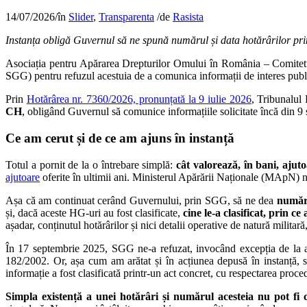
14/07/2026
/
în
Slider
,
Transparenta
/
de
Rasista
Instanța obligă Guvernul să ne spună numărul și data hotărârilor pri
Asociația pentru Apărarea Drepturilor Omului în România – Comitetu
SGG) pentru refuzul acestuia de a comunica informații de interes publi
Prin
Hotărârea nr. 7360/2026, pronunțată la 9 iulie 2026
, Tribunalul
CH
, obligând Guvernul să comunice informațiile solicitate încă din 9
Ce am cerut și de ce am ajuns în instanță
Totul a pornit de la o întrebare simplă:
cât valorează, în bani, aju
ajutoare
oferite în ultimii ani. Ministerul Apărării Naționale (MApN) ne
Așa că am continuat cerând Guvernului, prin SGG, să ne dea
număru
și, dacă aceste HG-uri au fost clasificate,
cine le-a clasificat, prin ce 
așadar, conținutul hotărârilor și nici detalii operative de natură militar
În 17 septembrie 2025, SGG ne-a refuzat, invocând excepția de la art. 
182/2002. Or, așa cum am arătat și în acțiunea depusă în instanță, s
informație a fost clasificată printr-un act concret, cu respectarea proced
Simpla existență a unei hotărâri și numărul acesteia nu pot fi 