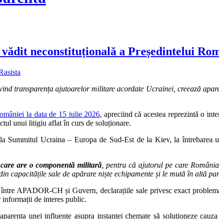
dit neconstituțională a Președintelui Româ
Rasista
rivind transparența ajutoarelor militare acordate Ucrainei, creează aparen
României la data de 15 iulie 2026
, apreciind că acestea reprezintă o inter
ul unui litigiu aflat în curs de soluționare.
a la Summitul Ucraina – Europa de Sud-Est de la Kiev, la întrebarea un
 care are o componentă militară
, pentru că ajutorul pe care România 
 din capacitățile sale de apărare niște echipamente și le mută în altă pa
 rol între APADOR-CH și Guvern, declarațiile sale privesc exact proble
informații de interes public.
e aparența unei influențe asupra instanței chemate să soluționeze cauza