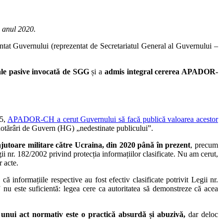
u anul 2020.
at Guvernului (reprezentat de Secretariatul General al Guvernului –
uale pasive invocată de SGG
și a
admis integral cererea APADOR-
25,
APADOR-CH a cerut Guvernului să facă publică valoarea acestor
n hotărâri de Guvern (HG) „nedestinate publicului”.
ajutoare militare către Ucraina, din 2020 până în prezent
, precum
i nr. 182/2002 privind protecția informațiilor clasificate. Nu am cerut,
r acte.
 informațiile respective au fost efectiv clasificate potrivit Legii nr.
 nu este suficientă: legea cere ca autoritatea să demonstreze că acea
l unui act normativ este o practică absurdă și abuzivă,
dar deloc