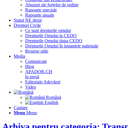
Abuzuri ale forțelor de ordine
Rapoarte speciale
Rapoarte anuale
Statul NE drept
Drepturi Civile
Ce sunt drepturile omului
Drepturile Omului la CEDO
Drepturile Omului dupa CEDO
Drepturile Omului în instantele nationale
Resurse utile
Media
Comunicate
Blog
APADOR-CH
în presă
Editoriale Adevărul
Video
Română
English
Cautare
Menu
Menu
Arhiva pentru categoria: Trans