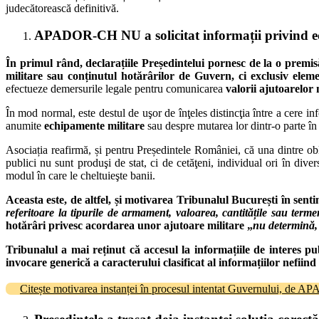
judecătorească definitivă.
APADOR-CH NU a solicitat informații privind ec
În primul rând
, declarațiile Președintelui pornesc de la o premisă 
militare sau conținutul hotărârilor de Guvern
, ci exclusiv elem
efectueze demersurile legale pentru comunicarea
valorii ajutoarelor
În mod normal, este destul de uşor de înţeles distincţia între a cere 
anumite
echipamente militare
sau despre mutarea lor dintr-o parte în 
Asociația reafirmă, și pentru Președintele României, că una dintre obli
publici nu sunt produşi de stat, ci de cetăţeni, individual ori în dive
modul în care le cheltuieşte banii.
Aceasta este, de altfel, și
motivarea Tribunalul București în sentin
referitoare la tipurile de armament, valoarea, cantitățile sau term
hotărâri privesc acordarea unor ajutoare militare „
nu determină, 
Tribunalul a mai reținut că accesul la informațiile de interes pub
invocare generică a caracterului clasificat al informațiilor nefiind
Citește motivarea instanței în procesul intentat Guvernului, de A