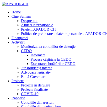
Home
Cine Suntem
Despre noi
Afilieri internaționale
Prieteni APADOR-CH
Politica de prelucrare a datelor personale a APADOR-C
Finanțatori
Activități
Monitorizarea condițiilor de detenție
CEDO
Informare
Procese câștigate la CEDO
Executarea hotărârilor CEDO
Jurisprudență internă
Advocacy legislativ
Bună Guvernare
Proiecte
Proiecte in derulare
Proiecte finalizate
COVID-19
Rapoarte
Condițiile din aresturi
Condițiile din penitenciare