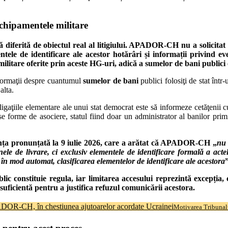
hipamentele militare
diferită de obiectul real al litigiului.
APADOR-CH nu a solicitat și 
entele de identificare ale acestor hotărâri și informații privind ev
 militare oferite prin aceste HG-uri, adică a sumelor de bani public
informaţii despre cuantumul
sumelor de bani
publici folosiţi de stat într
alta.
gaţiile elementare ale unui stat democrat este să informeze cetăţenii cu
rse forme de asociere, statul fiind doar un administrator al banilor primi
ța pronunțată la 9 iulie 2026
, care a arătat că APADOR-CH „
nu 
enele de livrare, ci exclusiv elementele de identificare formală a ac
în mod automat, clasificarea elementelor de identificare ale acestora
”
lic constituie regula, iar limitarea accesului reprezintă excepția, 
 suficientă pentru a justifica refuzul comunicării acestora.
PADOR-CH, în chestiunea ajutoarelor acordate Ucrainei
Motivarea Tribunal