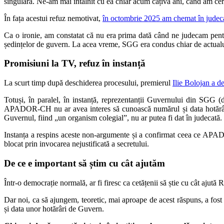
singulară. Ne-am mai întâlnit cu ea chiar acum câțiva ani, când am cerut
În fața acestui refuz nemotivat,
în octombrie 2025 am chemat în judec
Ca o ironie, am constatat că nu era prima dată când ne judecam pen
ședințelor de guvern. La acea vreme, SGG era condus chiar de actualul
Promisiuni la TV, refuz în instanță
La scurt timp după deschiderea procesului, premierul
Ilie Bolojan a de
Totuși, în paralel, în instanță, reprezentanții Guvernului din SGG (
APADOR-CH nu ar avea interes să cunoască numărul și data hotărârilor
Guvernul, fiind „un organism colegial”, nu ar putea fi dat în judecată.
Instanța a respins aceste non-argumente și a confirmat ceea ce APADO
blocat prin invocarea nejustificată a secretului.
De ce e important să știm cu cât ajutăm
Într-o democrație normală, ar fi firesc ca cetățenii să știe cu cât ajută
Dar noi, ca să ajungem, teoretic, mai aproape de acest răspuns, a fost 
și data unor hotărâri de Guvern.