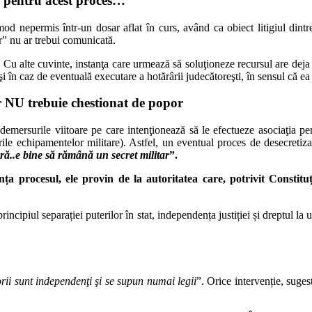
tă pentru acest proces…
mod nepermis într-un dosar aflat în curs, având ca obiect litigiul dint
r” nu ar trebui comunicată.
 Cu alte cuvinte, instanţa care urmează să soluţioneze recursul are deja
în caz de eventuală executare a hotărârii judecătoreşti, în sensul că ea n
ar NU trebuie chestionat de popor
demersurile viitoare pe care intenţionează să le efectueze asociaţia pen
le echipamentelor militare). Astfel, un eventual proces de desecretizar
ă..e bine să rămână un secret militar
”.
nța procesul, ele provin de la autoritatea care, potrivit Constituț
iul separației puterilor în stat, independența justiției și dreptul la un 
rii sunt independenţi şi se supun numai legii
”. Orice intervenție, suges