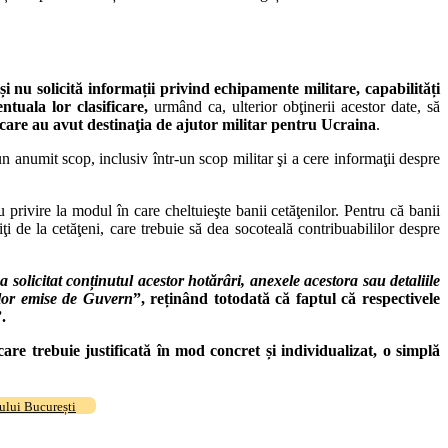
nu solicită informații privind echipamente militare, capabilități
entuala lor clasificare,
urmând ca, ulterior obţinerii acestor date, să
i care au avut destinaţia de ajutor militar pentru Ucraina
.
-un anumit scop, inclusiv într-un scop militar şi a cere informaţii despre
 privire la modul în care cheltuieşte banii cetăţenilor. Pentru că banii
ţi de la cetăţeni, care trebuie să dea socoteală contribuabililor despre
a solicitat conținutul acestor hotărâri, anexele acestora sau detaliile
telor emise de Guvern
”, reținând totodată că
faptul că respectivele
.
care trebuie justificată în mod concret și individualizat, o simplă
ului București