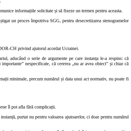
.
unice informațiile solicitate și să fixeze un termen pentru aceasta.
știgat un proces împotriva SGG, pentru desecretizarea stenogramelor
ADOR-CH privind ajutorul acordat Ucrainei.
ariul, aducând o serie de argumente pe care instanța le-a respins: că
importante” nespecificate, că cererea „nu ar avea obiect” și chiar că
mații minimale, precum numărul și data unui act normativ, nu poate fi
ene îl pot afla fără complicații.
 instanță, purtat nu pentru valoarea ajutoarelor, ci doar pentru numărul