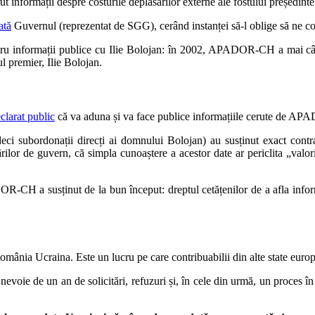
 informații despre costurile deplasărilor externe ale fostului președinte
ată
Guvernul (reprezentat de SGG), cerând instanței să-l oblige să ne com
tru informații publice cu Ilie Bolojan: în 2002, APADOR-CH a mai câ
 premier, Ilie Bolojan.
clarat public
că va aduna și va face publice informațiile cerute de AP
deci subordonații direcți ai domnului Bolojan) au susținut exact contr
 de guvern, că simpla cunoaștere a acestor date ar periclita „valori 
R-CH a susținut de la bun început: dreptul cetățenilor de a afla infor
 România Ucraina. Este un lucru pe care contribuabilii din alte state europ
nevoie de un an de solicitări, refuzuri și, în cele din urmă, un proces în