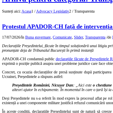
Sunteți aici:
Acasa
1
/
Advocacy Legislativ
2
/
Transparenta
Protestul APADOR-CH față de intervenția vă
17/07/2026
/
în
Buna guvernare
,
Comunicate
,
Slider
,
Transparenta
/
de
Declarațiile Președintelui, făcute în timpul soluționării unui litigiu p
pronunțate deja de Tribunalul București în primă instanță
APADOR-CH condamnă public
declarațiile făcute de Președintele 
exprimă o poziție publică asupra unei probleme juridice care face obiect
Concret, cu ocazia declarațiilor de presă susținute după participare
Ucrainei, Președintele a răspuns astfel:
Președintele României, Nicușor Dan
: „Aici este
o chestiune
alteori ajutor în echipamente. În momentul în care o țară își ia
Deși Președintele nu s-a referit în mod expres la procesul aflat pe
existență a unei componente militare justifică refuzul comunicării unor 
În aceste condiții, declarațiile Președintelui sunt de natură să creez