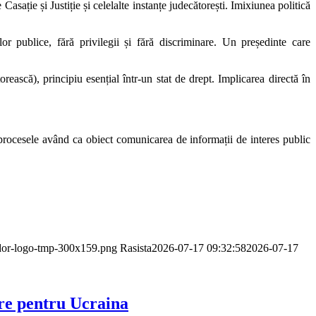
Casație și Justiție și celelalte instanțe judecătorești. Imixiunea politică
ilor publice, fără privilegii și fără discriminare. Un președinte care
ătorească), principiu esențial într-un stat de drept. Implicarea directă în
ă procesele având ca obiect comunicarea de informații de interes public
ador-logo-tmp-300x159.png
Rasista
2026-07-17 09:32:58
2026-07-17
re pentru Ucraina