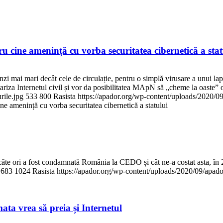
u cine amenință cu vorba securitatea cibernetică a stat
enzi mai mari decât cele de circulație, pentru o simplă virusare a unui lap
tariza Internetul civil și vor da posibilitatea MApN să „cheme la oaste” 
rile.jpg
533
800
Rasista
https://apador.org/wp-content/uploads/2020/
e amenință cu vorba securitatea cibernetică a statului
 câte ori a fost condamnată România la CEDO și cât ne-a costat asta, în
683
1024
Rasista
https://apador.org/wp-content/uploads/2020/09/apa
ta vrea să preia și Internetul