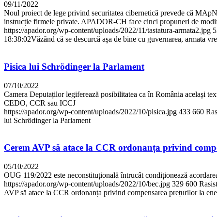
09/11/2022
Noul proiect de lege privind securitatea cibernetică prevede că MApN va 
instrucție firmele private. APADOR-CH face cinci propuneri de modifica
https://apador.org/wp-content/uploads/2022/11/tastatura-armata2.jpg
5
18:38:02
Văzând că se descurcă așa de bine cu guvernarea, armata vrea 
Pisica lui Schrödinger la Parlament
07/10/2022
Camera Deputaților legiferează posibilitatea ca în România același text 
CEDO, CCR sau ICCJ
https://apador.org/wp-content/uploads/2022/10/pisica.jpg
433
660
Ras
lui Schrödinger la Parlament
Cerem AVP să atace la CCR ordonanța privind compen
05/10/2022
OUG 119/2022 este neconstituțională întrucât condiționează acordarea de
https://apador.org/wp-content/uploads/2022/10/bec.jpg
329
600
Rasis
AVP să atace la CCR ordonanța privind compensarea prețurilor la ene