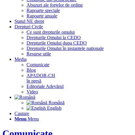
Abuzuri ale forțelor de ordine
Rapoarte speciale
Rapoarte anuale
Statul NE drept
Drepturi Civile
Ce sunt drepturile omului
Drepturile Omului la CEDO
Drepturile Omului dupa CEDO
Drepturile Omului în instantele nationale
Resurse utile
Media
Comunicate
Blog
APADOR-CH
în presă
Editoriale Adevărul
Video
Română
English
Cautare
Menu
Menu
Comunicate