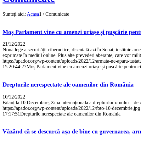
Sunteți aici:
Acasa
1
/
Comunicate
Moș Parlament vine cu amenzi uriașe și pușcărie pentr
21/12/2022
Noua lege a securității cibernetice, discutată azi în Senat, instituie am
exprimate în mediul online. Plus alte prevederi aberante, care vor mili
https://apador.org/wp-content/uploads/2022/12/armata-ne-apara-tastatu
15 20:44:27
Moș Parlament vine cu amenzi uriașe și pușcărie pentru cin
Drepturile nerespectate ale oamenilor din România
10/12/2022
Bilanț la 10 Decembrie, Ziua internațională a drepturilor omului – de
https://apador.org/wp-content/uploads/2022/12/foto-10-decembrie.jpg
17:17:51
Drepturile nerespectate ale oamenilor din România
Văzând că se descurcă așa de bine cu guvernarea, arma