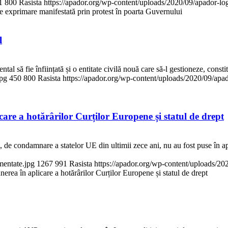
1
800
Rasista
https://apador.org/wp-content/uploads/2020/09/apador-
 exprimare manifestată prin protest în poarta Guvernului
l
să fie înființată și o entitate civilă nouă care să-l gestioneze, constit
jpg
450
800
Rasista
https://apador.org/wp-content/uploads/2020/09/ap
icare a hotărârilor Curților Europene și statul de drept
de condamnare a statelor UE din ultimii zece ani, nu au fost puse în aplic
mentate.jpg
1267
991
Rasista
https://apador.org/wp-content/uploads/2
unerea în aplicare a hotărârilor Curților Europene și statul de drept