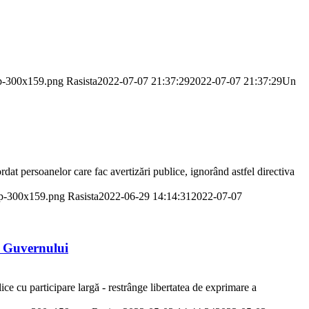
mp-300x159.png
Rasista
2022-07-07 21:37:29
2022-07-07 21:37:29
Un
rdat persoanelor care fac avertizări publice, ignorând astfel directiva
mp-300x159.png
Rasista
2022-06-29 14:14:31
2022-07-07
a Guvernului
ice cu participare largă - restrânge libertatea de exprimare a