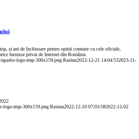
ului
top, și ani de închisoare pentru opinii contrare cu cele oficiale,
orice furnizor privat de Internet din România
09/apador-logo-tmp-300x159.png
Rasista
2022-12-21 14:04:53
2023-11-
 2022
dor-logo-tmp-300x159.png
Rasista
2022-12-10 07:03:58
2022-12-02