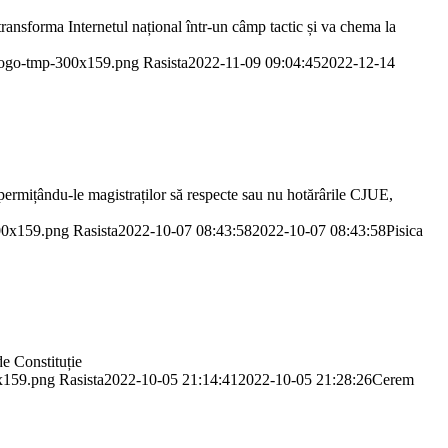
 transforma Internetul național într-un câmp tactic și va chema la
-logo-tmp-300x159.png
Rasista
2022-11-09 09:04:45
2022-12-14
, permițându-le magistraților să respecte sau nu hotărârile CJUE,
300x159.png
Rasista
2022-10-07 08:43:58
2022-10-07 08:43:58
Pisica
de Constituție
0x159.png
Rasista
2022-10-05 21:14:41
2022-10-05 21:28:26
Cerem