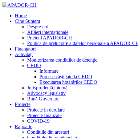
Home
Cine Suntem
Despre noi
Afilieri internaționale
Prieteni APADOR-CH
Politica de prelucrare a datelor personale a APADOR-C
Finanțatori
Activități
Monitorizarea condițiilor de detenție
CEDO
Informare
Procese câștigate la CEDO
Executarea hotărârilor CEDO
Jurisprudență internă
Advocacy legislativ
Bună Guvernare
Proiecte
Proiecte in derulare
Proiecte finalizate
COVID-19
Rapoarte
Condițiile din aresturi
Condițiile din penitenciare