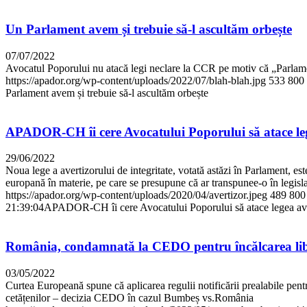
Un Parlament avem și trebuie să-l ascultăm orbește
07/07/2022
Avocatul Poporului nu atacă legi neclare la CCR pe motiv că „Parlament
https://apador.org/wp-content/uploads/2022/07/blah-blah.jpg
533
800
Parlament avem și trebuie să-l ascultăm orbește
APADOR-CH îi cere Avocatului Poporului să atace le
29/06/2022
Noua lege a avertizorului de integritate, votată astăzi în Parlament, es
europană în materie, pe care se presupune că ar transpunee-o în legisla
https://apador.org/wp-content/uploads/2020/04/avertizor.jpeg
489
800
21:39:04
APADOR-CH îi cere Avocatului Poporului să atace legea av
România, condamnată la CEDO pentru încălcarea liber
03/05/2022
Curtea Europeană spune că aplicarea regulii notificării prealabile pentr
cetățenilor – decizia CEDO în cazul Bumbeș vs.România