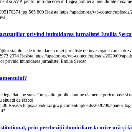
nt și AVP, pentru introducerea în Legea poliției a unei durate maxime a
5905170374.jpg
565
800
Rasista
https://apador.org/wp-content/upload
ivă
acuzațiilor privind intimidarea jurnalistei Emilia Șerc
ilor statului - de intimidare a unei jurnaliste de investigație care a dezv
2973
2974
Rasista
https://apador.org/wp-content/uploads/2020/09/apa
lor privind intimidarea jurnalistei Emilia Șercan
rlamentului?
de lege dat „pe surse” în spațiul public conține elemente periculoase și 
 situații de război
500
Rasista
https://apador.org/wp-content/uploads/2020/09/apador-lo
ui?
ituțional, prin percheziții domiciliare la orice oră și 