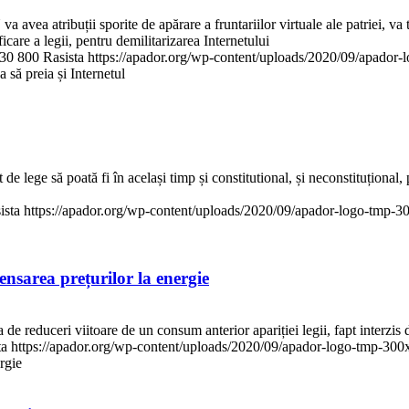
avea atribuții sporite de apărare a fruntariilor virtuale ale patriei, va
re a legii, pentru demilitarizarea Internetului
30
800
Rasista
https://apador.org/wp-content/uploads/2020/09/apador
să preia și Internetul
de lege să poată fi în același timp și constitutional, și neconstituțional
ista
https://apador.org/wp-content/uploads/2020/09/apador-logo-tmp-
sarea prețurilor la energie
 reduceri viitoare de un consum anterior apariției legii, fapt interzis 
ta
https://apador.org/wp-content/uploads/2020/09/apador-logo-tmp-30
rgie