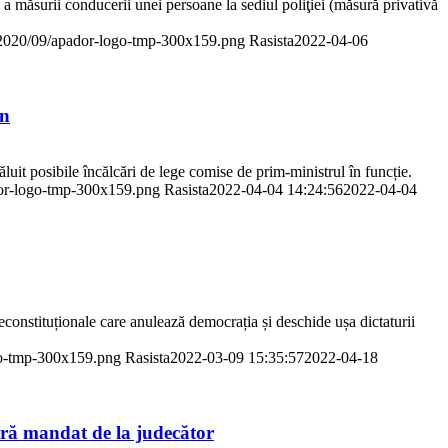
 măsurii conducerii unei persoane la sediul poliţiei (măsură privativă
s/2020/09/apador-logo-tmp-300x159.png
Rasista
2022-04-06
an
ăluit posibile încălcări de lege comise de prim-ministrul în funcție.
dor-logo-tmp-300x159.png
Rasista
2022-04-04 14:24:56
2022-04-04
neconstituționale care anulează democrația și deschide ușa dictaturii
go-tmp-300x159.png
Rasista
2022-03-09 15:35:57
2022-04-18
fără mandat de la judecător