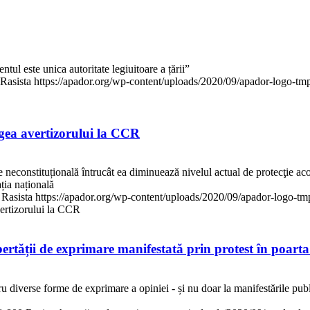
ul este unica autoritate legiuitoare a țării”
Rasista
https://apador.org/wp-content/uploads/2020/09/apador-logo-t
gea avertizorului la CCR
te neconstituțională întrucât ea diminuează nivelul actual de protecţie aco
ția națională
Rasista
https://apador.org/wp-content/uploads/2020/09/apador-logo-t
ertizorului la CCR
tății de exprimare manifestată prin protest în poart
u diverse forme de exprimare a opiniei - și nu doar la manifestările publ