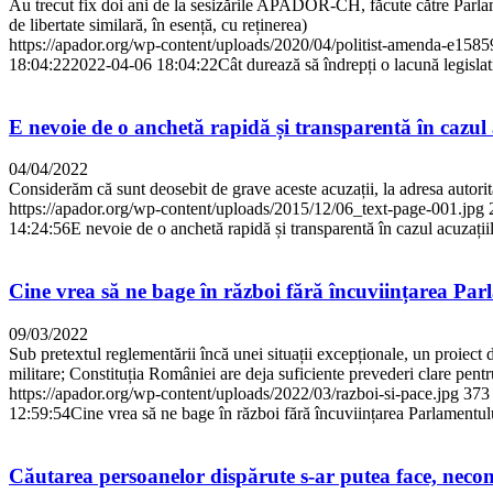
Au trecut fix doi ani de la sesizările APADOR-CH, făcute către Parlame
de libertate similară, în esență, cu reținerea)
https://apador.org/wp-content/uploads/2020/04/politist-amenda-e158
18:04:22
2022-04-06 18:04:22
Cât durează să îndrepți o lacună legislat
E nevoie de o anchetă rapidă și transparentă în cazul 
04/04/2022
Considerăm că sunt deosebit de grave aceste acuzații, la adresa autorităț
https://apador.org/wp-content/uploads/2015/12/06_text-page-001.jpg
14:24:56
E nevoie de o anchetă rapidă și transparentă în cazul acuzații
Cine vrea să ne bage în război fără încuviințarea Pa
09/03/2022
Sub pretextul reglementării încă unei situații excepționale, un proiect 
militare; Constituția României are deja suficiente prevederi clare pentru
https://apador.org/wp-content/uploads/2022/03/razboi-si-pace.jpg
373
12:59:54
Cine vrea să ne bage în război fără încuviințarea Parlamentul
Căutarea persoanelor dispărute s-ar putea face, neconst