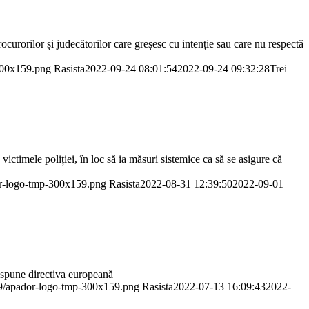
urorilor și judecătorilor care greșesc cu intenție sau care nu respectă
-300x159.png
Rasista
2022-09-24 08:01:54
2022-09-24 09:32:28
Trei
ctimele poliției, în loc să ia măsuri sistemice ca să se asigure că
or-logo-tmp-300x159.png
Rasista
2022-08-31 12:39:50
2022-09-01
ne spune directiva europeană
/09/apador-logo-tmp-300x159.png
Rasista
2022-07-13 16:09:43
2022-