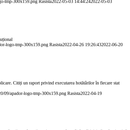
logo-tmp-300x159.png
Rasista
2022-05-03 14:44:24
2022-05-03
uțional
ador-logo-tmp-300x159.png
Rasista
2022-04-26 19:26:43
2022-06-20
are. Citiți un raport privind executarea hotătârilor în fiecare stat
020/09/apador-logo-tmp-300x159.png
Rasista
2022-04-19