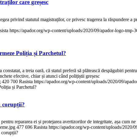
raților care greșesc
rivind statutul magistraților, ce privesc tragerea la răspundere a proc
sista
https://apador.org/wp-content/uploads/2020/09/apador-logo-tmp
rmeze Poliția și Parchetul?
statat, a treia oară, că statul preferă să plătească despăgubiri pentru vi
nchete efective, chiar și atunci când polițiștii greșesc
g
420
700
Rasista
https://apador.org/wp-content/uploads/2020/09/apad
oliția și Parchetul?
u corupții?
t, pentru repararea ei și protejarea avertizorilor de integritate, așa cum 
leme.jpg
477
696
Rasista
https://apador.org/wp-content/uploads/2020
 corupții?