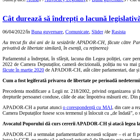
Cât durează să îndrepți o lacună legislativ
06/04/2022
/
în
Buna guvernare
,
Comunicate
,
Slider
/
de
Rasista
Au trecut fix doi ani de la sesizările APADOR-CH, făcute către Par
privativă de libertate similară, în esență, cu reținerea)
Parlamentul a îndreptat, în sfârșit, lacuna din Legea poliției, care per
2022 de Camera Deputaților, cameră decizională, poliția nu va mai pu
făcute în martie 2020
de APADOR-CH, atât către parlamentari, dar și 
Cum a fost legiferată privarea de libertate pe perioadă nedeterm
Precedenta modificare a Legii nr. 218/2002, privind organizarea şi fu
drepturile persoanei conduse, căile de atac împotriva măsurii etc. Din 
APADOR-CH a purtat atunci
o corespondență cu MAI
, din care a r
Camera Deputaților fusese scos termenul și înlocuit cu „de îndată”, o si
Avocatul Poporului dă curs cererii APADOR-CH și atacă legea 
APADOR-CH a semnalat parlamentarilor această scăpare – ei ar fi putut
legea la CCR, pe motiv că o măsură privativă de libertate este reglement