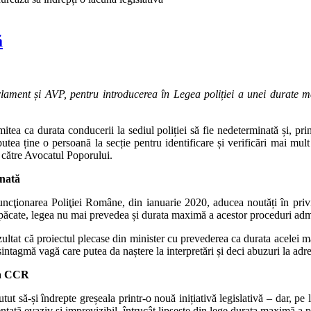
ă
lament și AVP, pentru introducerea în Legea poliției a unei durate m
mitea ca durata conducerii la sediul poliției să fie nedeterminată și, pr
tea ține o persoană la secție pentru identificare și verificări mai mu
către Avocatul Poporului.
inată
ncţionarea Poliţiei Române, din ianuarie 2020, aducea noutăți în privin
păcate, legea nu mai prevedea și durata maximă a acestor proceduri admin
ezultat că proiectul plecase din minister cu prevederea ca durata acelei 
ntagmă vagă care putea da naștere la interpretări și deci abuzuri la adre
la CCR
 să-și îndrepte greșeala printr-o nouă inițiativă legislativă – dar, pe
ată evaziv și imprevizibil, întrucât lipsește din lege durata maximă a pri