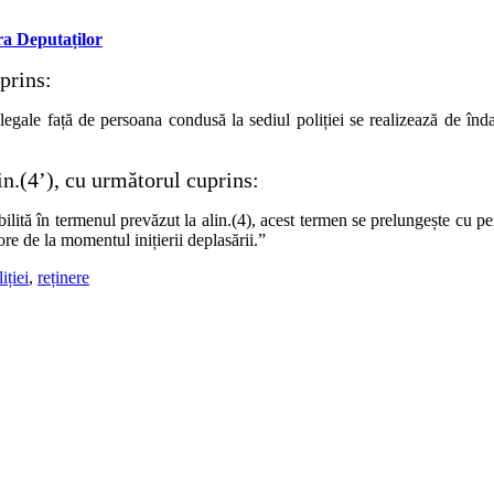
a Deputaților
prins:
r legale față de persoana condusă la sediul poliției se realizează de în
in.(4’), cu următorul cuprins:
bilită în termenul prevăzut la alin.(4), acest termen se prelungește cu perioa
re de la momentul inițierii deplasării.”
iției
,
reținere