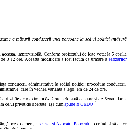
axime a măsurii conducerii unei persoane la sediul poliţiei (măsură
in aceasta, imprevizibilă. Conform proiectului de lege votat la 5 aprilie
lt de 8-12 ore. Această modificare a fost făcută ca urmare a
sesizărilor
ța conducerii administrative la sediul poliţiei: procedura conducerii,
istrative, care în vechea variantă a legii, era de 24 de ore.
măsuri să fie de maximum 8-12 ore, adoptată ca atare și de Senat, dar la
sa celui privat de libertate, așa cum
spune și CEDO
.
 lângă acest demers, a
sesizat și Avocatul Poporului
, cerându-i să atace
vării de libertate.