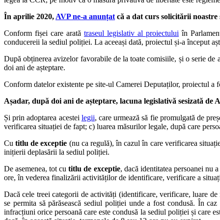
În aprilie 2020,
AVP ne-a anunțat
că a dat curs solicitării noastre
Conform fișei care arată
traseul legislativ al proiectului
în Parlament
conducereii la sediul poliției. La aceeași dată, proiectul și-a început a
După obținerea avizelor favorabile de la toate comisiile, și o serie de
doi ani de așteptare.
Conform datelor existente pe site-ul Camerei Deputaților, proiectul a 
Așadar, după doi ani de așteptare, lacuna legislativă sesizată 
Și prin adoptarea acestei
legii
, care urmează să fie promulgată de pre
verificarea situa
ț
iei de fapt; c) luarea măsurilor legale, după care persoa
Cu
titlu de exceptie
(nu ca regulă), în cazul în care verificarea situaț
inițierii deplasării la sediul poliției.
De asemenea, tot cu
titlu de exceptie
, dacă identitatea persoanei nu a
ore, în vederea finalizării activităților de identificare, verificare a situa
Dacă cele treei categorii de activități (identificare, verificare, luare 
se permita să părăsească sediul poliției unde a fost condusă. În caz 
infracțiuni orice persoană care este condusă la sediul poliției și care es