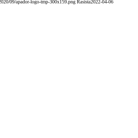
s/2020/09/apador-logo-tmp-300x159.png
Rasista
2022-04-06