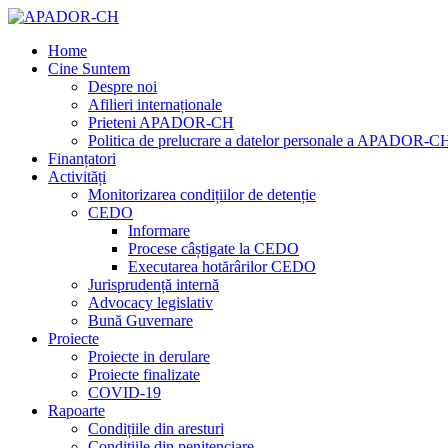
Home
Cine Suntem
Despre noi
Afilieri internaționale
Prieteni APADOR-CH
Politica de prelucrare a datelor personale a APADOR-C
Finanțatori
Activități
Monitorizarea condițiilor de detenție
CEDO
Informare
Procese câștigate la CEDO
Executarea hotărârilor CEDO
Jurisprudență internă
Advocacy legislativ
Bună Guvernare
Proiecte
Proiecte in derulare
Proiecte finalizate
COVID-19
Rapoarte
Condițiile din aresturi
Condițiile din penitenciare