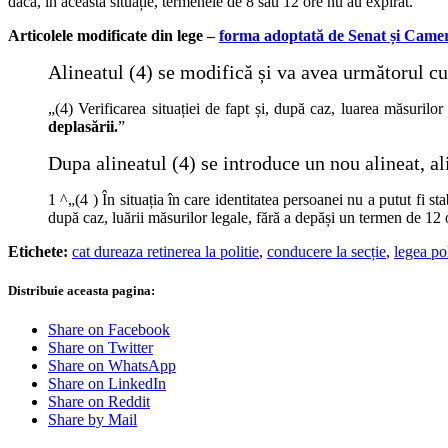
dacă, în această situație, termenele de 8 sau 12 ore nu au expirat.
Articolele modificate din lege –
forma adoptată de Senat și Camer
Alineatul (4) se modifică și va avea următorul cu
„(4) Verificarea situației de fapt și, după caz, luarea măsurilo
deplasării.
”
Dupa alineatul (4) se introduce un nou alineat, al
1 ^„(4 ) În situația în care identitatea persoanei nu a putut fi sta
după caz, luării măsurilor legale, fără a depăși un termen de 12 o
Etichete:
cat dureaza retinerea la politie
,
conducere la secție
,
legea pol
Distribuie aceasta pagina:
Share on Facebook
Share on Twitter
Share on WhatsApp
Share on LinkedIn
Share on Reddit
Share by Mail