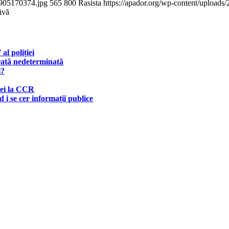
5905170374.jpg
565
800
Rasista
https://apador.org/wp-content/upload
ivă
l poliției
urată nedeterminată
i?
iei la CCR
 i se cer informații publice