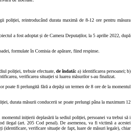
ii poliției, reintroducând durata maximă de 8-12 ore pentru măsura
oiectul a fost adoptat și de Camera Deputaților, la 5 aprilie 2022, după
adei, formulate în Comisia de apărare, fiind respinse.
iul poliției, trebuie efectuate,
de îndată:
a) identificarea persoanei; b)
ificarea, verificarea situației si luarea măsurilor s-au finalizat.
ta lor poate fi prelungită fără a depăși un termen de 8 ore de la momentul
 poliției, durata măsurii conducerii se poate prelungi pâna la maximum 12
momentul inițierii deplasării la sediul poliției, persoanei va trebui să i
 mod ilegal (art. 205 Cod penal). De asemenea, va fi victimă a acestei
 (identificare, verificare situație de fapt, luare de măsuri legale), chiar