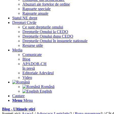
Abuzuri ale forțelor de ordine
Rapoarte speciale
Rapoarte anuale
Statul NE drept
Drepturi Civile
Ce sunt drepturile omului
Drepturile Omului la CEDO
Drepturile Omului dupa CEDO
Drepturile Omului în instantele nationale
Resurse utile
Media
Comunicate
Blog
APADOR-CH
în presă
Editoriale Adevărul
Video
Română
English
Cautare
Menu
Menu
Blog - Ultimele știri
Sunteți aici:
Acasa
1
/
Advocacy Legislativ
2
/
Buna guvernare
3
/
Cât d