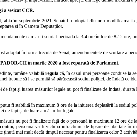
 și a sesizat CCR.
, abia în septembrie 2021 Senatul a adoptat din nou modificarea Leg
șteptarea și în Camera Deputaților.
 amendamente care ar fi scurtat perioada la 3-4 ore în loc de 8-12 ore, pr
fost adoptat în forma trecută de Senat, amendamentele de scurtare a perio
de APADOR-CH în martie 2020 a fost reparată de Parlament
.
ședinte, ramâne valabilă
regula
că, în cazul unei persoane conduse la sed
nei trebuie să i se permită să părăsească sediul poliției, de îndată ce ident
iei de fapt și luarea măsurilor legale nu pot fi finalizate de îndată, dura
 putut fi stabilită în maximum 8 ore de la inițierea deplasării la sediul
ției de fapt și de luare a măsurilor legale.
de măsuri) nu pot fi finalizate față de o persoană în maximum 12 ore de la 
contrar, persoana va fi victima infractiunii de lipsire de libertate în
te ținută mai mult decât timpul necesar pentru finalizarea celor 3 activități