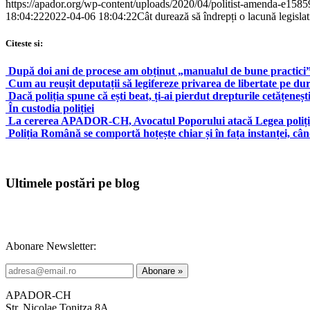
https://apador.org/wp-content/uploads/2020/04/politist-amenda-e158
18:04:22
2022-04-06 18:04:22
Cât durează să îndrepți o lacună legislat
Citeste si:
După doi ani de procese am obținut „manualul de bune practici” a
Cum au reuşit deputații să legifereze privarea de libertate pe d
Dacă poliția spune că ești beat, ți-ai pierdut drepturile cetățeneșt
În custodia poliției
La cererea APADOR-CH, Avocatul Poporului atacă Legea poliț
Poliția Română se comportă hoțește chiar și în fața instanței, când
Ultimele postări pe blog
Abonare Newsletter:
APADOR-CH
Str. Nicolae Tonitza 8A