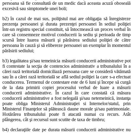
persoana să fie consultată de un medic dacă aceasta acuză oboseală
excesivă sau simptomele unei boli;
b2) în cazul de mai sus, poliţistul mai are obligaţia să înregistreze
prezenţa persoanei şi durata prezenţei persoanei în sediul poliţiei
într-un registru special constituit, să întocmească un proces verbal în
care să consemneze motivul conducerii la sediu şi perioada de timp
scursă între luarea măsurii şi părăsirea sediului poliţiei de către
persoana în cauză şi să elibereze persoanei un exemplar în momentul
părăsirii sediului;
b3) legalitatea şi/sau temeinicia măsurii conducerii administrative pot
fi contestate la secţia de contencios administrativ a tribunalului în a
cărei rază teritorială domiciliază persoana care se consideră vătămată
sau în a cărei rază teritorială se află sediul poliţiei la care s-a efectuat
conducerea. Termenul de contestare este de 6 luni şi începe să curgă
de la data primirii copiei procesului verbal de luare a măsurii
conducerii administrative. În cazul în care constată că măsura
conducerii administrative a fost nelegală şi/sau netemeinică, instanţa
poate obliga Ministerul Administraţiei si Internelor/statul, prin
Ministerul Finanţelor să plătească daune morale şi/sau patrimoniale.
Hotărârea tribunalului poate fi atacată numai cu recurs. Atât
plângerea, cât şi recursul sunt scutite de taxa de timbru;
b4) declaraţiile date pe durata măsurii conducerii administrative nu