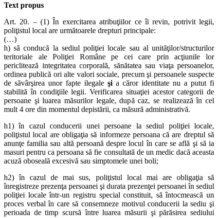
Text propus
Art. 20. – (1) În exercitarea atribuţiilor ce îi revin, potrivit legii,
poliţistul local are următoarele drepturi principale:
(…)
h) să conducă la sediul poliţiei locale sau al unităţilor/structurilor
teritoriale ale Poliţiei Române pe cei care prin acţiunile lor
periclitează integritatea corporală, sănătatea sau viaţa persoanelor,
ordinea publică ori alte valori sociale, precum şi persoanele suspecte
de săvârşirea unor fapte ilegale
şi
a căror identitate nu a putut fi
stabilită în condiţiile legii. Verificarea situaţiei acestor categorii de
persoane şi luarea măsurilor legale, după caz, se realizează în cel
mult 4 ore din momentul depistării, ca măsură administrativă.
h1) în cazul conducerii unei persoane la sediul poliţiei locale,
poliţistul local are obligaţia să informeze persoana că are dreptul să
anunţe familia sau altă persoană despre locul în care se află şi să ia
masuri pentru ca persoana să fie consultată de un medic dacă aceasta
acuză oboseală excesivă sau simptomele unei boli;
h2) în cazul de mai sus, poliţistul local mai are obligaţia să
înregistreze prezenţa persoanei şi durata prezenţei persoanei în sediul
poliţiei locale într-un registru special constituit, să întocmească un
proces verbal în care să consemneze motivul conducerii la sediu şi
perioada de timp scursă între luarea măsurii şi părăsirea sediului