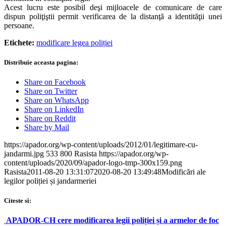
Acest lucru este posibil deşi mijloacele de comunicare de care
dispun poliţiştii permit verificarea de la distanţă a identităţii unei
persoane.
Etichete:
modificare legea poliției
Distribuie aceasta pagina:
Share on Facebook
Share on Twitter
Share on WhatsApp
Share on LinkedIn
Share on Reddit
Share by Mail
https://apador.org/wp-content/uploads/2012/01/legitimare-cu-
jandarmi.jpg
533
800
Rasista
https://apador.org/wp-
content/uploads/2020/09/apador-logo-tmp-300x159.png
Rasista
2011-08-20 13:31:07
2020-08-20 13:49:48
Modificări ale
legilor poliției și jandarmeriei
Citeste si:
APADOR-CH cere modificarea legii poliției și a armelor de foc