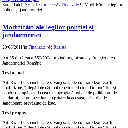
Sunteți aici:
Acasa
1
/
Proiecte
2
/
Finalizate
3
/
Modificări ale legilor
poliției și jandarmeriei
Modificări ale legilor poliției și
jandarmeriei
20/08/2011
/
în
Finalizate
/
de
Rasista
Art 35 din Legea 550/2004 privind organizarea şi funcţionarea
Jandarmeriei Române
Text actual
Art. 35. – Persoanele care săvârşesc fapte contrare legii vor fi
imobilizate, îndepărtate cât mai repede de la locul tulburărilor şi
conduse, după caz, la cea mai apropiată unitate de poliţie sau de
jandarmi, pentru a se lua, cu privire la acestea, măsurile de
sancţionare prevăzute de lege.
Text propus
Art. 35. – Persoanele care săvârşesc fapte contrare legii vor fi
imobilizate, îndepărtate cât mai repede de la locul tulburărilor şi