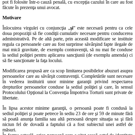
pot fi folosite într-o cauză penală, cu excepţia cazului în care au fost
făcute în prezenţa unui avocat.
Motivare
Înlocuirea virgulei cu conjuncţia „
şi
” este necesară pentru ca cele
doua propoziţii să fie condiţii cumulativ necesare pentru conducerea
administrativă. Pe de altă parte, prin această modificare se instituie
regula ca persoanele care au fost surprinse săvârşind fapte ilegale de
mai mică gravitate, de exemplu contravenţii, să nu mai fie conduse
la sediul poliţiei pentru aplicarea sancţiunii (de exemplu amenda) ci
să fie sancţionate la faţa locului.
Modificarea propusă are ca scop limitarea posibilelor abuzuri asupra
persoanelor care au săvârşit contravenţii. Completările sunt necesare
în vederea instituirii unor minime garanţii privind respectarea
drepturilor persoanelor conduse la sediul poliţiei şi care, în sensul
Protocolului Opţional la Convenţia Împotriva Torturii sunt private de
libertate.
În lipsa acestor minime garanţii, o persoană poate fi condusă la
sediul poliţiei şi poate petrece în sediu 23 de ore şi 59 de minute fără
să poată anunţa familia sau altă persoană despre situaţia sa şi fără
niciun fel de dovadă a faptului că a fost subiectul unei astfel de
măsuri.