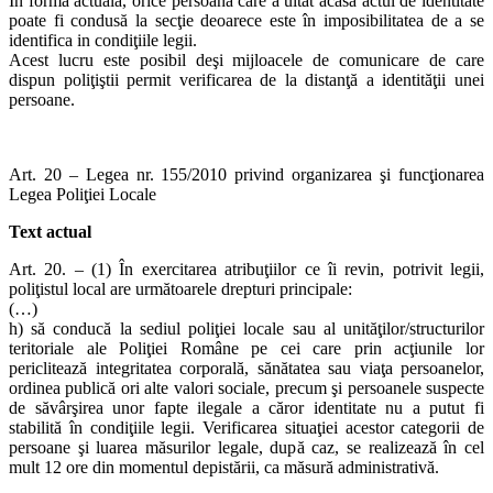
În forma actuală, orice persoană care a uitat acasă actul de identitate
poate fi condusă la secţie deoarece este în imposibilitatea de a se
identifica in condiţiile legii.
Acest lucru este posibil deşi mijloacele de comunicare de care
dispun poliţiştii permit verificarea de la distanţă a identităţii unei
persoane.
Art. 20 – Legea nr. 155/2010 privind organizarea şi funcţionarea
Legea Poliţiei Locale
Text actual
Art. 20. – (1) În exercitarea atribuţiilor ce îi revin, potrivit legii,
poliţistul local are următoarele drepturi principale:
(…)
h) să conducă la sediul poliţiei locale sau al unităţilor/structurilor
teritoriale ale Poliţiei Române pe cei care prin acţiunile lor
periclitează integritatea corporală, sănătatea sau viaţa persoanelor,
ordinea publică ori alte valori sociale, precum şi persoanele suspecte
de săvârşirea unor fapte ilegale a căror identitate nu a putut fi
stabilită în condiţiile legii. Verificarea situaţiei acestor categorii de
persoane şi luarea măsurilor legale, după caz, se realizează în cel
mult 12 ore din momentul depistării, ca măsură administrativă.