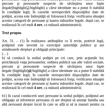
precum şi persoanele suspecte de săvârşirea unor fapte
ilegale[highlight]
,
[/highlight] a căror identitate nu a putut fi stabilită
în condiţiile legii; în cazurile nerespectării dispoziţiilor date de
poliţist, acesta este îndreptăţit să folosească forţa; verificarea situaţiei
acestor categorii de persoane şi luarea măsurilor legale, după caz, se
realizează în cel mult
4 ore
, ca măsură administrativă;
Text propus
Art. 31. – (1) În realizarea atribuţiilor ce îi revin, potrivit legii,
poliţistul este investit cu exerciţiul autorităţii publice şi are
următoarele drepturi şi obligaţii principale:
(…)
b) să conducă la sediul poliţiei pe cei care, prin acţiunile lor,
periclitează viaţa persoanelor, ordinea publică sau alte valori sociale,
precum şi persoanele suspecte de săvârşirea unor fapte
ilegale [highlight]
şi
[/highlight] a căror identitate nu a putut fi stabilită
în condiţiile legii; în cazurile nerespectării dispoziţiilor date de
poliţist, acesta este îndreptăţit să folosească forţa; verificarea situaţiei
acestor categorii de persoane şi luarea măsurilor legale, după caz, se
realizează în cel mult
4 ore
, ca măsură administrativă;
b1) în cazul conducerii unei persoane la sediul poliţiei, poliţistul are
obligaţia să informeze persoana că are dreptul să anunţe familia sau
altă persoană despre locul în care se află şi să ia masuri pentru ca