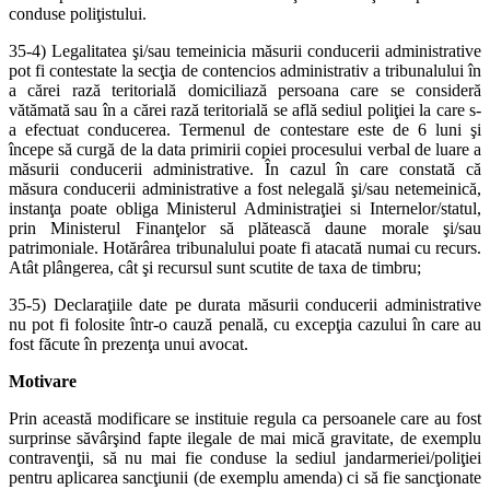
conduse poliţistului.
35-4) Legalitatea şi/sau temeinicia măsurii conducerii administrative
pot fi contestate la secţia de contencios administrativ a tribunalului în
a cărei rază teritorială domiciliază persoana care se consideră
vătămată sau în a cărei rază teritorială se află sediul poliţiei la care s-
a efectuat conducerea. Termenul de contestare este de 6 luni şi
începe să curgă de la data primirii copiei procesului verbal de luare a
măsurii conducerii administrative. În cazul în care constată că
măsura conducerii administrative a fost nelegală şi/sau netemeinică,
instanţa poate obliga Ministerul Administraţiei si Internelor/statul,
prin Ministerul Finanţelor să plătească daune morale şi/sau
patrimoniale. Hotărârea tribunalului poate fi atacată numai cu recurs.
Atât plângerea, cât şi recursul sunt scutite de taxa de timbru;
35-5) Declaraţiile date pe durata măsurii conducerii administrative
nu pot fi folosite într-o cauză penală, cu excepţia cazului în care au
fost făcute în prezenţa unui avocat.
Motivare
Prin această modificare se instituie regula ca persoanele care au fost
surprinse săvârşind fapte ilegale de mai mică gravitate, de exemplu
contravenţii, să nu mai fie conduse la sediul jandarmeriei/poliţiei
pentru aplicarea sancţiunii (de exemplu amenda) ci să fie sancţionate