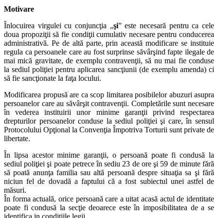
Motivare
Înlocuirea virgulei cu conjuncţia „
şi
” este necesară pentru ca cele
doua propoziţii să fie condiţii cumulativ necesare pentru conducerea
administrativă. Pe de altă parte, prin această modificare se instituie
regula ca persoanele care au fost surprinse săvârşind fapte ilegale de
mai mică gravitate, de exemplu contravenţii, să nu mai fie conduse
la sediul poliţiei pentru aplicarea sancţiunii (de exemplu amenda) ci
să fie sancţionate la faţa locului.
Modificarea propusă are ca scop limitarea posibilelor abuzuri asupra
persoanelor care au săvârşit contravenţii. Completările sunt necesare
în vederea instituirii unor minime garanţii privind respectarea
drepturilor persoanelor conduse la sediul poliţiei şi care, în sensul
Protocolului Opţional la Convenţia Împotriva Torturii sunt private de
libertate.
În lipsa acestor minime garanţii, o persoană poate fi condusă la
sediul poliţiei şi poate petrece în sediu 23 de ore şi 59 de minute fără
să poată anunţa familia sau altă persoană despre situaţia sa şi fără
niciun fel de dovadă a faptului că a fost subiectul unei astfel de
măsuri.
În forma actuală, orice persoană care a uitat acasă actul de identitate
poate fi condusă la secţie deoarece este în imposibilitatea de a se
identifica in condiţiile legii.