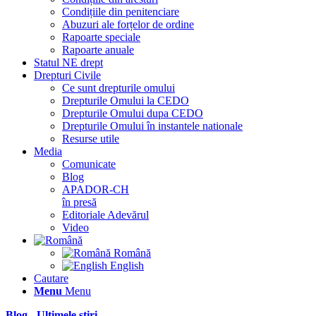
Condițiile din penitenciare
Abuzuri ale forțelor de ordine
Rapoarte speciale
Rapoarte anuale
Statul NE drept
Drepturi Civile
Ce sunt drepturile omului
Drepturile Omului la CEDO
Drepturile Omului dupa CEDO
Drepturile Omului în instantele nationale
Resurse utile
Media
Comunicate
Blog
APADOR-CH
în presă
Editoriale Adevărul
Video
Română
English
Cautare
Menu
Menu
Blog - Ultimele știri