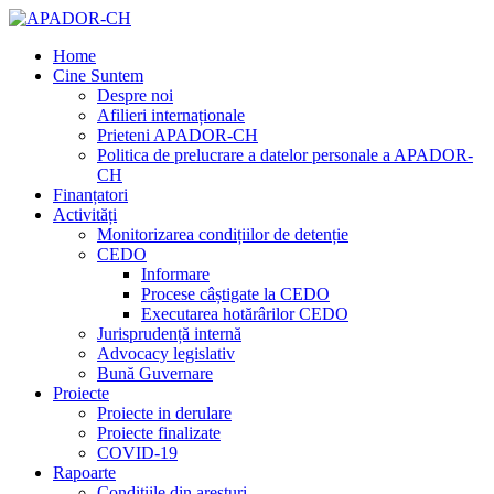
Home
Cine Suntem
Despre noi
Afilieri internaționale
Prieteni APADOR-CH
Politica de prelucrare a datelor personale a APADOR-
CH
Finanțatori
Activități
Monitorizarea condițiilor de detenție
CEDO
Informare
Procese câștigate la CEDO
Executarea hotărârilor CEDO
Jurisprudență internă
Advocacy legislativ
Bună Guvernare
Proiecte
Proiecte in derulare
Proiecte finalizate
COVID-19
Rapoarte
Condițiile din aresturi