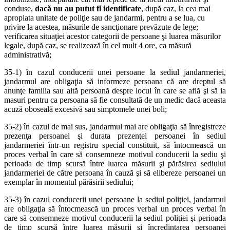
conduse,
dacă nu au putut fi identificate
, după caz, la cea mai
apropiata unitate de poliţie sau de jandarmi, pentru a se lua, cu
privire la acestea, măsurile de sancţionare prevăzute de lege;
verificarea situaţiei acestor categorii de persoane şi luarea măsurilor
legale, după caz, se realizează în cel mult 4 ore, ca măsură
administrativă;
35-1) în cazul conducerii unei persoane la sediul jandarmeriei,
jandarmul are obligaţia să informeze persoana că are dreptul să
anunţe familia sau altă persoană despre locul în care se află şi să ia
masuri pentru ca persoana să fie consultată de un medic dacă aceasta
acuză oboseală excesivă sau simptomele unei boli;
35-2) în cazul de mai sus, jandarmul mai are obligaţia să înregistreze
prezenţa persoanei şi durata prezenţei persoanei în sediul
jandarmeriei într-un registru special constituit, să întocmească un
proces verbal în care să consemneze motivul conducerii la sediu şi
perioada de timp scursă între luarea măsurii şi părăsirea sediului
jandarmeriei de către persoana în cauză şi să elibereze persoanei un
exemplar în momentul părăsirii sediului;
35-3) în cazul conducerii unei persoane la sediul poliţiei, jandarmul
are obligaţia să întocmească un proces verbal un proces verbal în
care să consemneze motivul conducerii la sediul poliţiei şi perioada
de timp scursă între luarea măsurii şi încredinţarea persoanei