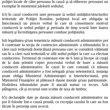
poliţiei locale de către persoana în cauză şi să elibereze persoanei un
exemplar în momentul părăsirii sediului;
h3) în cazul conducerii unei persoane la sediul unităţilor/structurilor
teritoriale ale Poliţiei Române, poliţistul local are obligaţia să
întocmească un proces verbal în care să consemneze motivul
conducerii la sediul poliţiei şi perioada de timp scursă între luarea
măsurii şi încredinţarea persoanei conduse poliţistului.
h4) legalitatea şi/sau temeinicia măsurii conducerii administrative pot
fi contestate la secţia de contencios administrativ a tribunalului în a
cărei rază teritorială domiciliază persoana care se consideră vătămată
sau în a cărei rază teritorială se află sediul poliţiei la care s-a efectuat
conducerea. Termenul de contestare este de 6 luni şi începe să curgă
de la data primirii copiei procesului verbal de luare a măsurii
conducerii administrative. În cazul în care constată că măsura
conducerii administrative a fost nelegală şi/sau netemeinică, instanţa
poate obliga Ministerul Administraţiei si Internelor/statul, prin
Ministerul Finanţelor să plătească daune morale şi/sau patrimoniale.
Hotărârea tribunalului poate fi atacată numai cu recurs. Atât
plângerea, cât şi recursul sunt scutite de taxa de timbru;
h5) declaraţiile date pe durata măsurii conducerii administrative nu
pot fi folosite într-o cauză penală, cu excepţia cazului în care au fost
făcute în prezenţa unui avocat.