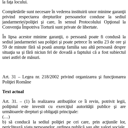
la faţa locului.
Completările sunt necesare în vederea instituirii unor minime garanţii
privind respectarea drepturilor persoanelor conduse la sediul
jandarmeriei/poliţiei şi care, în sensul Protocolului Opţional la
Convenţia Împotriva Torturii sunt private de libertate.
În lipsa acestor minime garanţii, o persoană poate fi condusă la
sediul jandarmeriei sau poliţiei şi poate petrece în sediu 23 de ore şi
59 de minute fără să poată anunţa familia sau altă persoană despre
situaţia sa şi fără niciun fel de dovadă a faptului că a fost subiectul
unei astfel de măsuri.
Art. 31 – Legea nr. 218/2002 privind organizarea şi funcţionarea
Poliţiei Române
Text actual
Art. 31. – (1) În realizarea atribuţiilor ce îi revin, potrivit legii,
poliţistul este investit cu exerciţiul autorităţii publice şi are
următoarele drepturi şi obligaţii principale:
(…)
b) să conducă la sediul poliţiei pe cei care, prin acţiunile lor,
periclitează viaţa persoanelor, ordinea publică sau alte valori sociale,