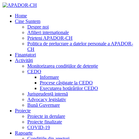
Home
Cine Suntem
Despre noi
Afilieri internaționale
Prieteni APADOR-CH
Politica de prelucrare a datelor personale a APADOR-
CH
Finanțatori
Activități
Monitorizarea condițiilor de detenție
CEDO
Informare
Procese câștigate la CEDO
Executarea hotărârilor CEDO
Jurisprudență internă
Advocacy legislativ
Bună Guvernare
Proiecte
Proiecte in derulare
Proiecte finalizate
COVID-19
Rapoarte
Condițiile din aresturi