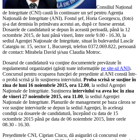
Consiliul Național
de Integritate (CNI) caută în continuare un șef pentru Agenția
Națională de Integritate (ANI). Fostul șef, Horia Georgescu, (foto)
și-a dat demisia în primăvara acestui an, după ce fusese arestat.
Dosarele de candidatură se depun în această perioadă, până la 12
octombrie 2015, de luni până vineri, între orele 9.00 ‐ 16.30, la
sediul Agenţiei Naţionale de Integritate, situat în bulevardul Lascăr
Catargiu nr. 15, sector 1, Bucureşti, telefon 0372.069.822, persoană
de contact: Mirabela David și/sau Claudia Motroc.
Dosarul de candidatură va conţine documentele prevăzute în
regulamentul organizației (găsiți toate informațiile
pe site-ul ANI
).
Concursul pentru ocuparea funcţiei de președinte al ANI constă într‐
o probă scrisă şi în susţinerea interviului.
Proba scrisă se susţine în
ziua de luni 16 noiembrie 2015, ora 12.00
, la sediul Agenţiei
Naţionale de Integritate. Susținerea
interviului va avea loc în ziua
de vineri 27 noiembrie 2015, ora 11.00
, la sediul Agenţiei
Naţionale de Integritate. Planurile de management pe baza cărora se
vor susţine interviurile se depun la sediul Agenţiei, în aceleaşi
condiţii ca dosarele de candidatură, începând cu data de 15
octombrie 2015 până pe data de 06 noiembrie 2015, între orele
08.30 ‐ 16.30.
Președintele CNI, Ciprian Ciucu, dă asigurări că concursul este