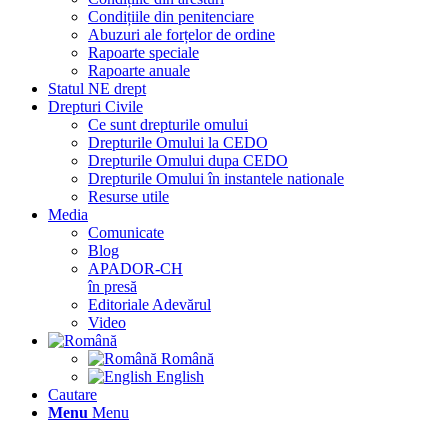
Condițiile din penitenciare
Abuzuri ale forțelor de ordine
Rapoarte speciale
Rapoarte anuale
Statul NE drept
Drepturi Civile
Ce sunt drepturile omului
Drepturile Omului la CEDO
Drepturile Omului dupa CEDO
Drepturile Omului în instantele nationale
Resurse utile
Media
Comunicate
Blog
APADOR-CH
în presă
Editoriale Adevărul
Video
Română
English
Cautare
Menu
Menu