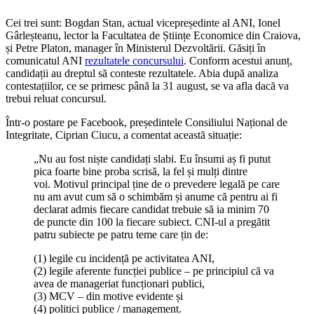
Cei trei sunt: Bogdan Stan, actual vicepreședinte al ANI, Ionel
Gârleșteanu, lector la Facultatea de Științe Economice din Craiova,
și Petre Platon, manager în Ministerul Dezvoltării. Găsiți în
comunicatul ANI
rezultatele concursului
. Conform acestui anunț,
candidații au dreptul să conteste rezultatele. Abia după analiza
contestațiilor, ce se primesc până la 31 august, se va afla dacă va
trebui reluat concursul.
Într-o postare pe Facebook, președintele Consiliului Național de
Integritate, Ciprian Ciucu, a comentat această situație:
„Nu au fost niște candidați slabi. Eu însumi aș fi putut
pica foarte bine proba scrisă, la fel și mulți dintre
voi. Motivul principal ține de o prevedere legală pe care
nu am avut cum să o schimbăm și anume că pentru ai fi
declarat admis fiecare candidat trebuie să ia minim 70
de puncte din 100 la fiecare subiect. CNI-ul a pregătit
patru subiecte pe patru teme care țin de:
(1) legile cu incidență pe activitatea ANI,
(2) legile aferente funcției publice – pe principiul că va
avea de manageriat funcționari publici,
(3) MCV – din motive evidente și
(4) politici publice / management.