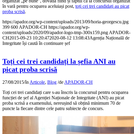
organizat „pe bune”, dovadă fiind și faptul că la concursul organizat
în vară pentru ocuparea aceluiași post,
toți cei trei candidați au picat
proba scrisă
.
https://apador.org/wp-content/uploads/2013/09/horia-georgescu.jpg
399
600
APADOR-CH
https://apador.org/wp-
content/uploads/2020/09/apador-logo-tmp-300x159.png
APADOR-
CH
2015-09-23 10:20:47
2020-08-12 13:08:43
Agenția Națională de
Integritate își caută în continuare șef
Toți cei trei candidați la șefia ANI au
picat proba scrisă
27/08/2015
/
în
Articole
,
Blog
/
de
APADOR-CH
Toți cei trei candidați care s-au înscris la concursul pentru ocuparea
funcției de șef al Agenției Naționale de Integritate (ANI) au picat
proba scrisă a examenului, nereușind să obțină minimum 70 de
puncte la fiecare dintre cele patru subiecte de concurs.