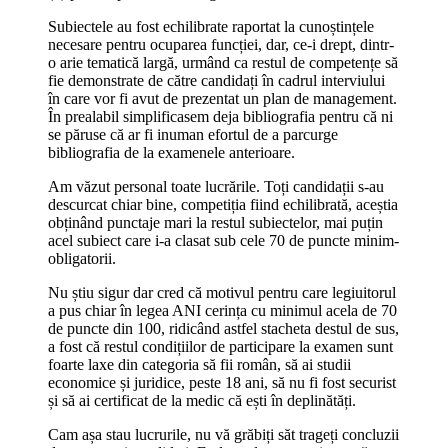
Subiectele au fost echilibrate raportat la cunoștințele
necesare pentru ocuparea funcției, dar, ce-i drept, dintr-
o arie tematică largă, urmând ca restul de competențe să
fie demonstrate de către candidați în cadrul interviului
în care vor fi avut de prezentat un plan de management.
În prealabil simplificasem deja bibliografia pentru că ni
se păruse că ar fi inuman efortul de a parcurge
bibliografia de la examenele anterioare.
Am văzut personal toate lucrările. Toți candidații s-au
descurcat chiar bine, competiția fiind echilibrată, aceștia
obținând punctaje mari la restul subiectelor, mai puțin
acel subiect care i-a clasat sub cele 70 de puncte minim-
obligatorii.
Nu știu sigur dar cred că motivul pentru care legiuitorul
a pus chiar în legea ANI cerința cu minimul acela de 70
de puncte din 100, ridicând astfel stacheta destul de sus,
a fost că restul condițiilor de participare la examen sunt
foarte laxe din categoria să fii român, să ai studii
economice și juridice, peste 18 ani, să nu fi fost securist
și să ai certificat de la medic că ești în deplinătăți.
Cam așa stau lucrurile, nu vă grăbiți săt trageți concluzii