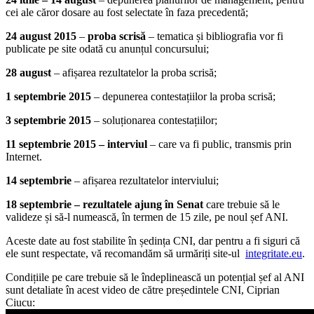
cei ale căror dosare au fost selectate în faza precedentă;
24 august 2015
–
proba scrisă
– tematica și bibliografia vor fi
publicate pe site odată cu anunțul concursului;
28 august
– afișarea rezultatelor la proba scrisă;
1 septembrie 2015
– depunerea contestațiilor la proba scrisă;
3 septembrie 2015
– soluționarea contestațiilor;
11 septembrie 2015 – interviul
– care va fi public, transmis prin
Internet.
14 septembrie
– afișarea rezultatelor interviului;
18 septembrie – rezultatele ajung în Senat
care trebuie să le
valideze și să-l numească, în termen de 15 zile, pe noul șef ANI.
Aceste date au fost stabilite în ședința CNI, dar pentru a fi siguri că
ele sunt respectate, vă recomandăm să urmăriți site-ul
integritate.eu
.
Condițiile pe care trebuie să le îndeplinească un potențial șef al ANI
sunt detaliate în acest video de către președintele CNI, Ciprian
Ciucu: