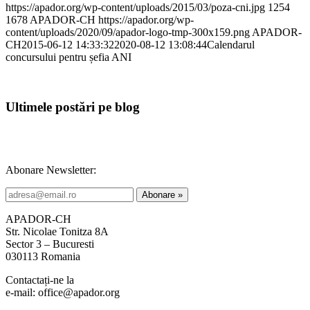
https://apador.org/wp-content/uploads/2015/03/poza-cni.jpg
1254
1678
APADOR-CH
https://apador.org/wp-
content/uploads/2020/09/apador-logo-tmp-300x159.png
APADOR-
CH
2015-06-12 14:33:32
2020-08-12 13:08:44
Calendarul
concursului pentru șefia ANI
Ultimele postări pe blog
Abonare Newsletter:
APADOR-CH
Str. Nicolae Tonitza 8A
Sector 3 – Bucuresti
030113 Romania
Contactați-ne la
e-mail: office@apador.org