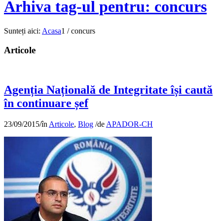
Arhiva tag-ul pentru: concurs
Sunteți aici:
Acasa
1
/
concurs
Articole
Agenția Națională de Integritate își caută
în continuare șef
23/09/2015
/
în
Articole
,
Blog
/
de
APADOR-CH