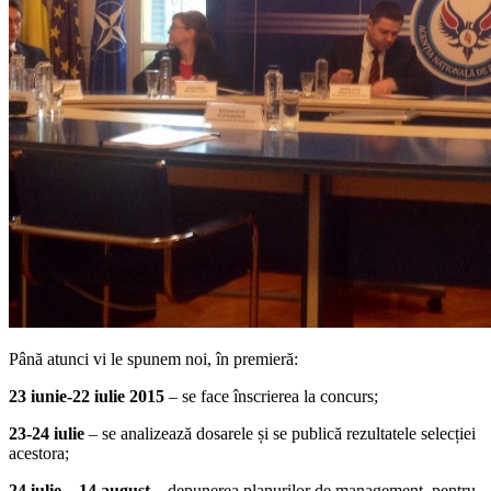
Până atunci vi le spunem noi, în premieră:
23 iunie-22 iulie 2015
– se face înscrierea la concurs;
23-24 iulie
– se analizează dosarele și se publică rezultatele selecției
acestora;
24 iulie – 14 august
– depunerea planurilor de management, pentru