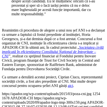
despre acești candidați. Eu le mulțumesc oricum că s-au
prezentat și sper să o facă iarăși pentru că nu e deloc
mare înghesuială pe acestă funcție importantă, dar cu
multe responsabilități.”
Reamintim că procedura de alegere a unui nou șef ANI s-a declanșat
ca urmare a faptului că fostul președinte al instituției, Horia
Georgescu, și-a dat demisia după ce a fost arestat. Concursul a fost
organizat de CNI, instituție în eficientizarea căreia s-a implicat și
APADOR-CH în ultimii ani, în cadrul proiectului „
Societatea civilă
implicată în eficientizarea Consiliului Național de Integritate –
CNI
”,
realizat cu sprijinul financiar al Fondului pentru Inovare
Civică, program finanţat de Trust for Civil Society in Central and
Eastern Europe, sponsorizat de Raiffeisen Bank, administrat de
Fundaţia pentru Dezvoltarea Societăţii Civile.
Ca urmare a derulării acestui proiect, Ciprian Ciucu, reprezentantul
societății civile, a fost ales președinte al CNI. Mai multe despre
concursul pentru ocuparea șefiei ANI găsiți
aici
.
https://apador.org/wp-content/uploads/2015/03/poza-cni.jpg
1254
1678
APADOR-CH
https://apador.org/wp-
content/uploads/2020/09/apador-logo-tmp-300x159.png
APADOR-
CH
2015-08-27 16:07:43
2020-08-12 13:08:44
Toți cei trei candidați