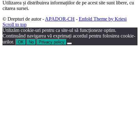
Utilizarea și distribuirea informațiilor de pe acest site sunt libere, cu
citarea sursei.
© Drepturi de autor -
APADOR-CH
-
Enfold Theme by Kriesi
Scroll to top
Utilizăm cookie-uri pentru ca site-ul să funcționeze optim.
Continuând navigarea vă exprimați acordul pentru folosirea cookie-
urilor.
OK
No
Privacy policy