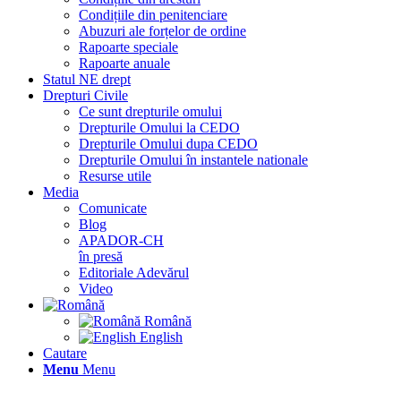
Condițiile din penitenciare
Abuzuri ale forțelor de ordine
Rapoarte speciale
Rapoarte anuale
Statul NE drept
Drepturi Civile
Ce sunt drepturile omului
Drepturile Omului la CEDO
Drepturile Omului dupa CEDO
Drepturile Omului în instantele nationale
Resurse utile
Media
Comunicate
Blog
APADOR-CH
în presă
Editoriale Adevărul
Video
Română
English
Cautare
Menu
Menu