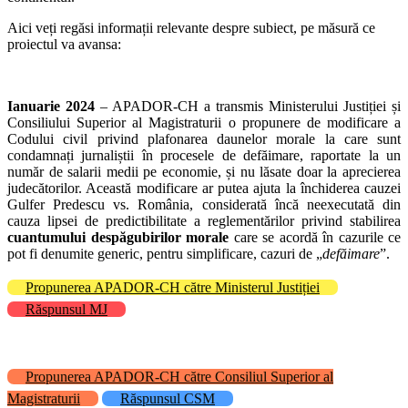
Aici veți regăsi informații relevante despre subiect, pe măsură ce
proiectul va avansa:
Ianuarie 2024
– APADOR-CH a transmis Ministerului Justiției și
Consiliului Superior al Magistraturii o propunere de modificare a
Codului civil privind plafonarea daunelor morale la care sunt
condamnați jurnaliștii în procesele de defăimare, raportate la un
număr de salarii medii pe economie, și nu lăsate doar la aprecierea
judecătorilor. Această modificare ar putea ajuta la închiderea cauzei
Gulfer Predescu vs. România, considerată încă neexecutată din
cauza lipsei de predictibilitate a reglementărilor privind stabilirea
cuantumului despăgubirilor morale
care se acordă în cazurile ce
pot fi denumite generic, pentru simplificare, cazuri de „
defăimare
”.
Propunerea APADOR-CH către Ministerul Justiției
Răspunsul MJ
Propunerea APADOR-CH către Consiliul Superior al
Magistraturii
Răspunsul CSM