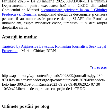
Ianuarie 2025
– La 20 ianuarie 2025, APADOR-CH a transmis
Departamentului pentru executarea hotărârilor CEDO din cadrul
Comitetului de Miniștri
o comunicare privitoare la cazul Ghiulfer
Predescu vs. România,
menționând efectul de descurajare și cenzură
pe care îl au numeroasele procese de tip SLAPP din România
ultimilor ani, asupra mișcărilor civice, jurnalismului și deci asupra
drepturilor civile.
Apariții în media:
Targeted by Aggressive Lawsuits, Romanian Journalists Seek Legal
Protection
– Marian Chiriac, BIRN
*
sursa foto
https://apador.org/wp-content/uploads/2023/09/journalists.jpg
489
870
Rasista
https://apador.org/wp-content/uploads/2020/09/apador-
logo-tmp-300x159.png
Rasista
2023-09-29 09:48:06
2025-07-30
10:30:42
Libertate de exprimare cu sprijin de la CEDO
Ultimele postări pe blog