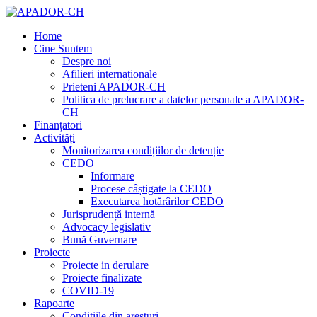
Home
Cine Suntem
Despre noi
Afilieri internaționale
Prieteni APADOR-CH
Politica de prelucrare a datelor personale a APADOR-
CH
Finanțatori
Activități
Monitorizarea condițiilor de detenție
CEDO
Informare
Procese câștigate la CEDO
Executarea hotărârilor CEDO
Jurisprudență internă
Advocacy legislativ
Bună Guvernare
Proiecte
Proiecte in derulare
Proiecte finalizate
COVID-19
Rapoarte
Condițiile din aresturi