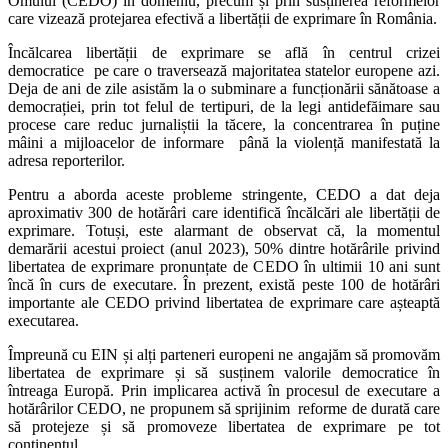
Omului (CEDO) în domeniu, precum și prin susținerea reformelor
care vizează protejarea efectivă a libertății de exprimare în România.
Încălcarea libertății de exprimare se află în centrul crizei
democratice pe care o traversează majoritatea statelor europene azi.
Deja de ani de zile asistăm la o subminare a funcționării sănătoase a
democrației, prin tot felul de tertipuri, de la legi antidefăimare sau
procese care reduc jurnaliștii la tăcere, la concentrarea în puține
mâini a mijloacelor de informare până la violență manifestată la
adresa reporterilor.
Pentru a aborda aceste probleme stringente, CEDO a dat deja
aproximativ 300 de hotărâri care identifică încălcări ale libertății de
exprimare. Totuși, este alarmant de observat că, la momentul
demarării acestui proiect (anul 2023), 50% dintre hotărârile privind
libertatea de exprimare pronunțate de CEDO în ultimii 10 ani sunt
încă în curs de executare. În prezent, există peste 100 de hotărâri
importante ale CEDO privind libertatea de exprimare care așteaptă
executarea.
Împreună cu EIN și alți parteneri europeni ne angajăm să promovăm
libertatea de exprimare și să susținem valorile democratice în
întreaga Europă. Prin implicarea activă în procesul de executare a
hotărârilor CEDO, ne propunem să sprijinim reforme de durată care
să protejeze și să promoveze libertatea de exprimare pe tot
continentul.