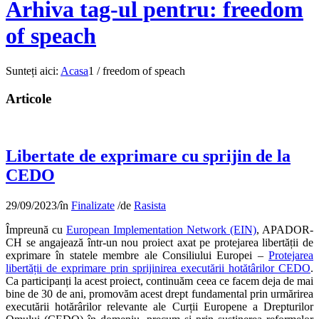
Arhiva tag-ul pentru: freedom
of speach
Sunteți aici:
Acasa
1
/
freedom of speach
Articole
Libertate de exprimare cu sprijin de la
CEDO
29/09/2023
/
în
Finalizate
/
de
Rasista
Împreună cu
European Implementation Network (EIN)
, APADOR-
CH se angajează într-un nou proiect axat pe protejarea libertății de
exprimare în statele membre ale Consiliului Europei –
Protejarea
libertății de exprimare prin sprijinirea executării hotătârilor CEDO
.
Ca participanți la acest proiect, continuăm ceea ce facem deja de mai
bine de 30 de ani, promovăm acest drept fundamental prin urmărirea
executării hotărârilor relevante ale Curții Europene a Drepturilor