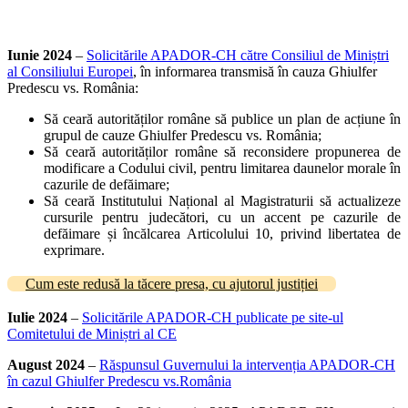
Iunie 2024
–
Solicitările APADOR-CH către Consiliul de Miniștri
al Consiliului Europei
, în informarea transmisă în cauza Ghiulfer
Predescu vs. România:
Să ceară autorităților române să publice un plan de acțiune în
grupul de cauze Ghiulfer Predescu vs. România;
Să ceară autorităților române să reconsidere propunerea de
modificare a Codului civil, pentru limitarea daunelor morale în
cazurile de defăimare;
Să ceară Institutului Național al Magistraturii să actualizeze
cursurile pentru judecători, cu un accent pe cazurile de
defăimare și încălcarea Articolului 10, privind libertatea de
exprimare.
Cum este redusă la tăcere presa, cu ajutorul justiției
Iulie 2024
–
Solicitările APADOR-CH publicate pe site-ul
Comitetului de Miniștri al CE
August 2024
–
Răspunsul Guvernului la intervenția APADOR-CH
în cazul Ghiulfer Predescu vs.România