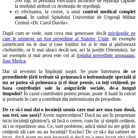
200 mp, în perioada executării lucrărilor de reparaţii capitale
la imobilul atribuit cu destinaţia de reşedinţă.
e) efectuarea, la cerere, a unui
control medical complet
anual
, în cadrul Spitalului Universitar de Urgenţă Militar
Central «Dr. Carol Davila».
După cum se vede, sunt ceva mai generoase decât
privilegiile pe
care le primește un fost președinte al Statelor Unite,
de exemplu
(americanii nu le dau și case foștilor lor și le mai și plafonează
cheltuielile, or fi mai săraci decât noi, aci la porțile Orientului). Iar
un exemplu și mai prost este cel al
fostului președinte uruguaian,
Jose Mujica
.
Dar să revenim la împărații noștri. Se pune întrebarea
de ce
presedintele țării trebuie să primească o indemnizație specială și
nu ar putea să primeasca și el doar pensie, ca toți cetățenii, pe
baza contribuției sale la asigurările sociale, de-a lungul
timpului?
În cazul contribuției pentru pensie, poate fi luată în calcul
și perioada în care a contribuit din indemnizația de președinte.
De ce să-i mai dai o locuință unuia care mai are una (sau două,
sau trei, sau șase)?
Avem supercetățeni? Dacă nu are în proprietate
nicio locuință (ghinion!), să facă o cerere, cum fac și simplii cetățeni,
să i se repartizeze una. Ce, sunt probleme, adică statul nu are grijă de
cetățenii săi care nu au locuință? Exclus! De ce să-i dai cabinet de
lucru, dacă acum nu mai lucrează și dacă nu a prea lucrat nici când