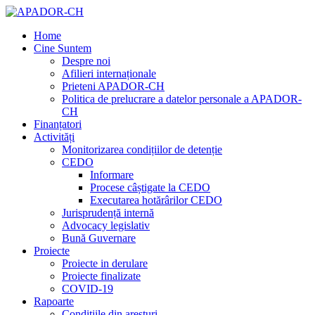
Home
Cine Suntem
Despre noi
Afilieri internaționale
Prieteni APADOR-CH
Politica de prelucrare a datelor personale a APADOR-
CH
Finanțatori
Activități
Monitorizarea condițiilor de detenție
CEDO
Informare
Procese câștigate la CEDO
Executarea hotărârilor CEDO
Jurisprudență internă
Advocacy legislativ
Bună Guvernare
Proiecte
Proiecte in derulare
Proiecte finalizate
COVID-19
Rapoarte
Condițiile din aresturi