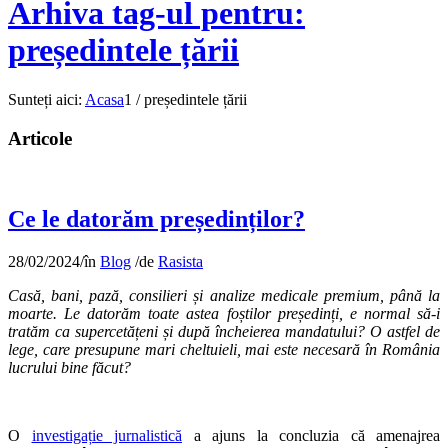
Arhiva tag-ul pentru:
președintele țării
Sunteți aici:
Acasa
1
/
președintele țării
Articole
Ce le datorăm președinților?
28/02/2024
/
în
Blog
/
de
Rasista
Casă, bani, pază, consilieri și analize medicale premium, până la
moarte. Le datorăm toate astea foștilor președinți, e normal să-i
tratăm ca supercetățeni și după încheierea mandatului? O astfel de
lege, care presupune mari cheltuieli, mai este necesară în România
lucrului bine făcut?
O
investigație jurnalistică
a ajuns la concluzia că amenajrea