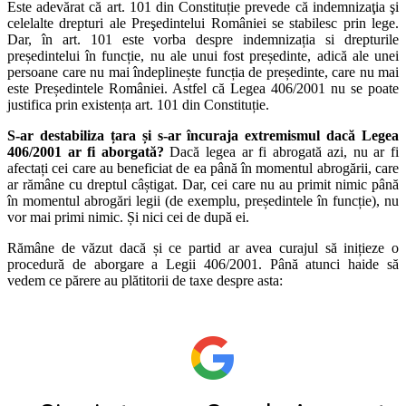
Este adevărat că art. 101 din Constituție prevede că indemnizaţia şi
celelalte drepturi ale Preşedintelui României se stabilesc prin lege.
Dar, în art. 101 este vorba despre indemnizația si drepturile
președintelui în funcție, nu ale unui fost președinte, adică ale unei
persoane care nu mai îndeplinește funcția de președinte, care nu mai
este Președintele României. Astfel că Legea 406/2001 nu se poate
justifica prin existența art. 101 din Constituție.
S-ar destabiliza țara și s-ar încuraja extremismul dacă Legea
406/2001 ar fi aborgată?
Dacă legea ar fi abrogată azi, nu ar fi
afectați cei care au beneficiat de ea până în momentul abrogării, care
ar rămâne cu dreptul câștigat. Dar, cei care nu au primit nimic până
în momentul abrogări legii (de exemplu, președintele în funcție), nu
vor mai primi nimic. Și nici cei de după ei.
Rămâne de văzut dacă și ce partid ar avea curajul să inițieze o
procedură de aborgare a Legii 406/2001. Până atunci haide să
vedem ce părere au plătitorii de taxe despre asta: