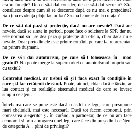
era în funcție? De ce să-i dai consiler, de ce să-i dai secretar? Să-l
consilieze despre cum să se descurce după ce nu mai e prețedinte?
Să-i țină evidența plății facturilor? Să-i ia hainele de la curățat?
De ce să-i dai pază și protecție, dacă nu are nevoie?
Dacă are
nevoie, dacă se simte în pericol, poate face o solcitare la SPP, dar nu
este normal să i se dea pază și protecție din oficiu, chiar dacă nu e
nevoie. Doar prețedintele este printre românii pe care i-a reprezentat,
nu printre dușmani.
De ce să-i dai autoturism, pe care să-l foloseasca în mod
gratuit?
Nu poate merge la supermarket cu autoturismul propriu sau
cu taxiul?
Controlul medical, ar trebui să și-l faca exact în condițiile în
care și-l fac cetățenii de rând.
Poate, atunci, chiar dacă e târziu, ar
lua contact și cu realitățile sistemului medical de care se lovesc
simplii cetățeni.
Întrebarea care se pune este dacă o astfel de lege, care presupune
mari cheltuieli, mai este necesară. Dacă tot facem economii, prin
comasarea alegerilor și, în curând, a partidelor, de ce nu am face
economii și prin abrogarea unei legi care face din președinți cetățeni
de categoria A+, plini de privilegii?