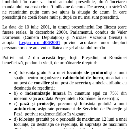
imobilului în care va locui actualul președinte, după încetarea
mandatului, va costa circa 9 milioane de euro. De aceea, nu strică să
ne reamintim puțin cum s-a ajuns la situația de acum, în care
președinții ne costă foarte mult și după ce nu mai sunt președinți.
La data de 10 iulie 2001, în timpul președintelui Ion Iliescu (care
fusese reales, în decembrie 2000), Parlamentul, condus de Valer
Dorneanu (Camera Deputaților) și Nicolae Văcăroiu (Senat) a
adoptat
Legea nr. 406/2001
privind acordarea unor drepturi
persoanelor care au avut calitatea de şef al statului român.
Potrivit art. 2 din această lege, foștii Președinți ai României
beneficiază, pe durata vieții, de următoarele drepturi:
a) folosinţa gratuită a unei
locuinţe de protocol
şi a unui
spaţiu pentru organizarea
cabinetului de lucru
, încadrat cu
un post de
consilier
şi un post de
secretar,
ambele atribuite cu
destinaţia de reşedinţă;
b) o
indemnizaţie lunară
în cuantum egal cu 75% din
indemnizaţia acordată Preşedintelui României în exerciţiu;
c)
pază şi protecţie
, precum şi folosinţa gratuită a unui
autoturism
, asigurate permanent de Serviciul de Protecţie şi
Pază, potrivit reglementărilor în vigoare.
d) folosinţa gratuită pe o perioadă de maximum 12 luni a unei
locuinţe, cu destinaţia de reşedinţă, în suprafaţă de maximum