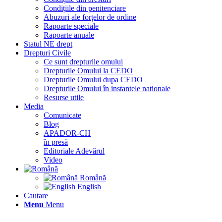
Condițiile din penitenciare
Abuzuri ale forțelor de ordine
Rapoarte speciale
Rapoarte anuale
Statul NE drept
Drepturi Civile
Ce sunt drepturile omului
Drepturile Omului la CEDO
Drepturile Omului dupa CEDO
Drepturile Omului în instantele nationale
Resurse utile
Media
Comunicate
Blog
APADOR-CH
în presă
Editoriale Adevărul
Video
Română
English
Cautare
Menu
Menu