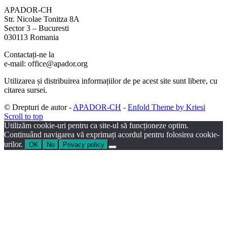
APADOR-CH
Str. Nicolae Tonitza 8A
Sector 3 – Bucuresti
030113 Romania
Contactați-ne la
e-mail: office@apador.org
Utilizarea și distribuirea informațiilor de pe acest site sunt libere, cu
citarea sursei.
© Drepturi de autor -
APADOR-CH
-
Enfold Theme by Kriesi
Scroll to top
Utilizăm cookie-uri pentru ca site-ul să funcționeze optim.
Continuând navigarea vă exprimați acordul pentru folosirea cookie-
urilor.
OK
No
Privacy policy