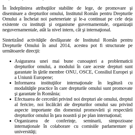
În îndeplinirea atribuţiilor stabilite de lege, de promovare şi
diseminare a drepturilor omului, Institutul Român pentru Drepturile
Omului a încheiat noi parteneriate şi le-a continuat pe cele deja
existente cu instituţii şi organisme guvernamentale, organizaţii
neguvernamentale, atât la nivel intern, cât şi internaţional.
Sintetizând activităţile desfăşurate de Institutul Român pentru
Drepturile Omului în anul 2014, acestea pot fi structurate pe
următoarele direcţii:
Asigurarea unei mai bune cunoaşteri a problematicii
drepturilor omului, a modului în care aceste drepturi sunt
garantate în ţările membre ONU, OSCE, Consiliul Europei şi
a Uniunii Europene;
Informarea instituţiilor internaţionale în legătură cu
modalităţile practice în care drepturile omului sunt promovate
şi garantate în România;
Efectuarea de cercetări privind noi drepturi ale omului, dreptul
al fericire, noi încălcări ale drepturilor omului sau privind
aspecte importante din domeniul promovării şi respectării
drepturilor omului în ţara noastră şi pe plan internaţional;
Organizarea de conferinţe, seminarii, simpozioane
internaţionale în colaborare cu comisiile parlamentare şi
universităţi;