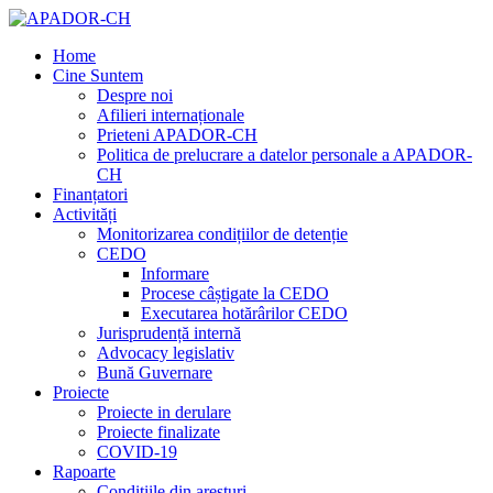
Home
Cine Suntem
Despre noi
Afilieri internaționale
Prieteni APADOR-CH
Politica de prelucrare a datelor personale a APADOR-
CH
Finanțatori
Activități
Monitorizarea condițiilor de detenție
CEDO
Informare
Procese câștigate la CEDO
Executarea hotărârilor CEDO
Jurisprudență internă
Advocacy legislativ
Bună Guvernare
Proiecte
Proiecte in derulare
Proiecte finalizate
COVID-19
Rapoarte
Condițiile din aresturi