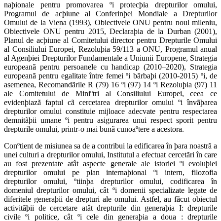
naþionale pentru promovarea ºi protecþia drepturilor omului,
Programul de acþiune al Conferinþei Mondiale a Drepturilor
Omului de la Viena (1993), Obiectivele ONU pentru noul mileniu,
Obiectivele ONU pentru 2015, Declaraþia de la Durban (2001),
Planul de acþiune al Comitetului director pentru Drepturile Omului
al Consiliului Europei, Rezoluþia 59/113 a ONU, Programul anual
al Agenþiei Drepturilor Fundamentale a Uniunii Europene, Strategia
europeanã pentru persoanele cu handicap (2010–2020), Strategia
europeanã pentru egalitate între femei ºi bãrbaþi (2010-2015) ºi, de
asemenea, Recomandãrile R (79) 16 ºi (97) 14 ºi Rezoluþia (97) 11
ale Comitetului de Miniºtri al Consiliului Europei, ceea ce
evidenþiazã faptul cã cercetarea drepturilor omului ºi învãþarea
drepturilor omului constituie mijloace adecvate pentru respectarea
demnitãþii umane ºi pentru asigurarea unui respect sporit pentru
drepturile omului, printr-o mai bunã cunoaºtere a acestora.
Conºtient de misiunea sa de a contribui la edificarea în þara noastrã a
unei culturi a drepturilor omului, Institutul a efectuat cercetãri în care
au fost prezentate atât aspecte generale ale istoriei ºi evoluþiei
drepturilor omului pe plan internaþional ºi intern, filozofia
drepturilor omului, ºtiinþa drepturilor omului, codificarea în
domeniul drepturilor omului, cât ºi domenii specializate legate de
diferitele generaþii de drepturi ale omului. Astfel, au fãcut obiectul
activitãþii de cercetare atât drepturile din generaþia I: drepturile
civile ºi politice, cât ºi cele din generaþia a doua : drepturile