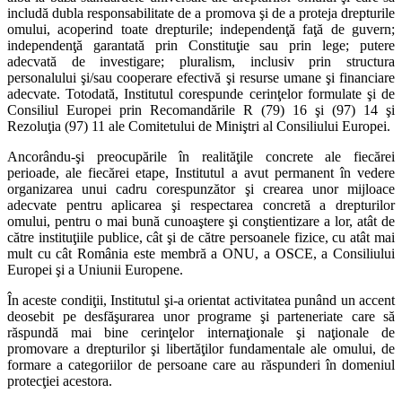
includă dubla responsabilitate de a promova şi de a proteja drepturile
omului, acoperind toate drepturile; independenţă faţă de guvern;
independenţă garantată prin Constituţie sau prin lege; putere
adecvată de investigare; pluralism, inclusiv prin structura
personalului şi/sau cooperare efectivă şi resurse umane şi financiare
adecvate. Totodată, Institutul corespunde cerinţelor formulate şi de
Consiliul Europei prin Recomandările R (79) 16 şi (97) 14 şi
Rezoluţia (97) 11 ale Comitetului de Miniştri al Consiliului Europei.
Ancorându-şi preocupările în realităţile concrete ale fiecărei
perioade, ale fiecărei etape, Institutul a avut permanent în vedere
organizarea unui cadru corespunzător şi crearea unor mijloace
adecvate pentru aplicarea şi respectarea concretă a drepturilor
omului, pentru o mai bună cunoaştere şi conştientizare a lor, atât de
către instituţiile publice, cât şi de către persoanele fizice, cu atât mai
mult cu cât România este membră a ONU, a OSCE, a Consiliului
Europei şi a Uniunii Europene.
În aceste condiţii, Institutul şi-a orientat activitatea punând un accent
deosebit pe desfăşurarea unor programe şi parteneriate care să
răspundă mai bine cerinţelor internaţionale şi naţionale de
promovare a drepturilor şi libertăţilor fundamentale ale omului, de
formare a categoriilor de persoane care au răspunderi în domeniul
protecţiei acestora.