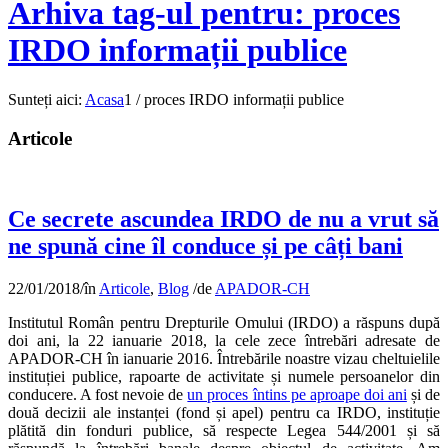
Arhiva tag-ul pentru: proces
IRDO informații publice
Sunteți aici:
Acasa
1
/
proces IRDO informații publice
Articole
Ce secrete ascundea IRDO de nu a vrut să
ne spună cine îl conduce și pe câți bani
22/01/2018
/
în
Articole
,
Blog
/
de
APADOR-CH
Institutul Român pentru Drepturile Omului (IRDO) a răspuns după
doi ani, la 22 ianuarie 2018, la cele zece întrebări adresate de
APADOR-CH în ianuarie 2016. Întrebările noastre vizau cheltuielile
instituției publice, rapoarte de activitate și numele persoanelor din
conducere. A fost nevoie de
un proces întins pe aproape doi ani
și de
două decizii ale instanței (fond și apel) pentru ca IRDO, instituție
plătită din fonduri publice, să respecte Legea 544/2001 și să