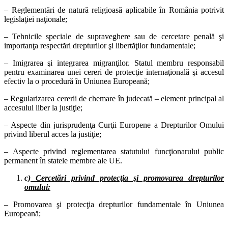
– Reglementări de natură religioasă aplicabile în România potrivit
legislaţiei naţionale;
– Tehnicile speciale de supraveghere sau de cercetare penală şi
importanţa respectări drepturilor şi libertăţilor fundamentale;
– Imigrarea şi integrarea migranţilor. Statul membru responsabil
pentru examinarea unei cereri de protecţie internaţională şi accesul
efectiv la o procedură în Uniunea Europeană;
– Regularizarea cererii de chemare în judecată – element principal al
accesului liber la justiţie;
– Aspecte din jurisprudenţa Curţii Europene a Drepturilor Omului
privind liberul acces la justiţie;
– Aspecte privind reglementarea statutului funcţionarului public
permanent în statele membre ale UE.
c)
Cercetări privind protecţia şi promovarea drepturilor
omului:
– Promovarea şi protecţia drepturilor fundamentale în Uniunea
Europeană;