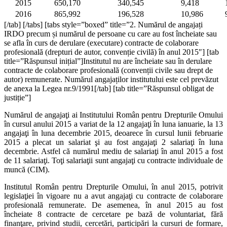
2015
650,170
340,545
9,418
2016
865,992
196,528
10,986
[/tab] [/tabs] [tabs style=”boxed” title=”2. Numărul de angajați
IRDO precum și numărul de persoane cu care au fost încheiate sau
se afla în curs de derulare (executare) contracte de colaborare
profesională (drepturi de autor, convenție civilă) în anul 2015″] [tab
title=”Răspunsul inițial”]Institutul nu are încheiate sau în derulare
contracte de colaborare profesională (convenții civile sau drept de
autor) remunerate. Numărul angajaților institutului este cel prevăzut
de anexa la Legea nr.9/1991[/tab] [tab title=”Răspunsul obligat de
justiție”]
Numărul de angajaţi ai Institutului Român pentru Drepturile Omului
în cursul anului 2015 a variat de la 12 angajaţi în luna ianuarie, la 13
angajaţi în luna decembrie 2015, deoarece în cursul lunii februarie
2015 a plecat un salariat şi au fost angajaţi 2 salariaţi în luna
decembrie. Astfel că numărul mediu de salariaţi în anul 2015 a fost
de 11 salariaţi. Toţi salariaţii sunt angajaţi cu contracte individuale de
muncă (CIM).
Institutul Român pentru Drepturile Omului, în anul 2015, potrivit
legislaţiei în vigoare nu a avut angajaţi cu contracte de colaborare
profesională remunerate. De asemenea, în anul 2015 au fost
încheiate 8 contracte de cercetare pe bază de voluntariat, fără
finanţare, privind studii, cercetări, participări la cursuri de formare,