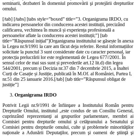
seminarii, dezbateri în domeniul promovării şi protejării drepturilor
omului.
[/tab] [/tabs] [tabs style=”boxed” title=”3. Organigrama IRDO, cu
indicarea persoanelor din conducerea acestei instituții, precizând
calificarea, vechimea în muncă și experiența profesională a
persoanelor aflate la conducerea acestei instituții;”] [tab
title=”Răspunsul inițial”]Organigrama institutului se găsește în anexa
la Legea nr.9/1991 la care am făcut deja referire. Restul informațiilor
solicitate la punctul 3 sunt considerate date cu caracter personal, iar
protecția prelucrării lor este reglementată de Legea 677//2001. În
sensul celor de mai sus sunt și prevederile art.12 lit.d) din legea
544/2001, precum și Decizia nr.37 din 7 decembrie 2015, a Înaltei
Curți de Casație și Justiție, publicată în M.Of. al României, Partea I,
nr.51 din 25 ianuarie 2016.[/tab] [tab title=”Răspunsul obligat de
justiție”]
Organigrama IRDO
Potrivit Legii nr.9/1991 de înfiinţare a Institutului Român pentru
Drepturile Omului, institutul „este condus de un Consiliu General,
cuprinzând reprezentanţi ai grupurilor parlamentare, membri ai
Comisiei pentru drepturile omului şi cetăţeanului a Senatului şi
Comisiei pentru drepturile omului, culte şi problemele minorităţilor
naţionale a Adunării Deputaţilor, precum şi oameni de ştiinţă şi