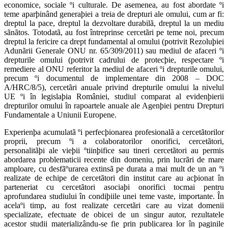
economice, sociale ºi culturale. De asemenea, au fost abordate ºi
teme aparþinând generaþiei a treia de drepturi ale omului, cum ar fi:
dreptul la pace, dreptul la dezvoltare durabilã, dreptul la un mediu
sãnãtos. Totodatã, au fost întreprinse cercetãri pe teme noi, precum
dreptul la fericire ca drept fundamental al omului (potrivit Rezoluþiei
Adunãrii Generale ONU nr. 65/309/2011) sau mediul de afaceri ºi
drepturile omului (potrivit cadrului de protecþie, respectare ºi
remediere al ONU referitor la mediul de afaceri ºi drepturile omului,
precum ºi documentul de implementare din 2008 – DOC
A/HRC/8/5), cercetãri anuale privind drepturile omului la nivelul
UE ºi în legislaþia României, studiul comparat al evidenþierii
drepturilor omului în rapoartele anuale ale Agenþiei pentru Drepturi
Fundamentale a Uniunii Europene.
Experienþa acumulatã ºi perfecþionarea profesionalã a cercetãtorilor
proprii, precum ºi a colaboratorilor onorifici, cercetãtori,
personalitãþi ale vieþii ºtiinþifice sau tineri cercetãtori au permis
abordarea problematicii recente din domeniu, prin lucrãri de mare
amploare, cu desfãºurarea extinsã pe durata a mai mult de un an ºi
realizate de echipe de cercetãtori din institut care au acþionat în
parteneriat cu cercetãtori asociaþi onorifici tocmai pentru
aprofundarea studiului în condiþiile unei teme vaste, importante. În
acelaºi timp, au fost realizate cercetãri care au vizat domenii
specializate, efectuate de obicei de un singur autor, rezultatele
acestor studii materializându-se fie prin publicarea lor în paginile