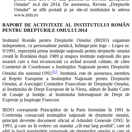
Omului” nr.4 din 2014. De asemenea, Revista „Drepturile
Omului” se află postată şi pe site-ul institutului la adresa
www.irdo.ro
RAPORT DE ACTIVITATE AL
INSTITUTULUI ROMÂN
PENTRU DREPTURILE OMULUI
2014
Institutul Român pentru Drepturile Omului (IRDO) organism
independent, cu personalitate juridică, înfiinţat prin lege – Legea nr.
9/1991, reprezintă prima instituţie naţională pentru drepturile omului
creată în România după 1989 şi singura instituţie naţională din ţara
noastră care a fost recunoscută ca având această calitate, de către
Comitetul de Coordonare a Instituţiilor Naţionale pentru Drepturile
[1]
Omului din sistemul ONU
. Institutul, este de asemenea, membru
al Reţelei Europene a Instituţiilor Naţionale pentru Drepturile
Omului, al Asociaţiei Comisiilor Francofone de Drepturile Omului,
al Institutului de Drept European de la Viena, alături de Înalta Curte
de Casaţie şi Justiţie, al Institutului Internaţional de Drept de
Expresie şi Inspiraţie Franceze.
IRDO corespunde Principiilor de la Paris formulate în 1991 la
Conferinţa consacrată instituţiilor naţionale de drepturile omului,
principii devenite document oficial al Adunării Generale ONU în
1993, şi care au în vedere: un mandat „cât mai larg posibil”, care să
aibă la bază standardele universale ale drepturilor omului şi care să