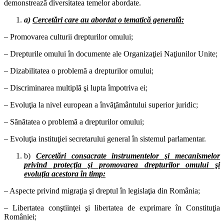
demonstreazã diversitatea temelor abordate.
a)
Cercetări care au abordat o tematică generală:
– Promovarea culturii drepturilor omului;
– Drepturile omului în documente ale Organizaţiei Naţiunilor Unite;
– Dizabilitatea o problemă a drepturilor omului;
– Discriminarea multiplă şi lupta împotriva ei;
– Evoluţia la nivel european a învăţământului superior juridic;
– Sănătatea o problemă a drepturilor omului;
– Evoluţia instituţiei secretarului general în sistemul parlamentar.
b)
Cercetări consacrate instrumentelor şi mecanismelor
privind protecţia şi promovarea drepturilor omului şi
evoluţia acestora în timp:
– Aspecte privind migraţia şi dreptul în legislaţia din România;
– Libertatea conştiinţei şi libertatea de exprimare în Constituţia
României;