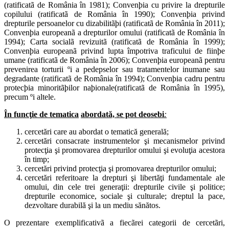
(ratificatã de România în 1981); Convenþia cu privire la drepturile
copilului (ratificatã de România în 1990); Convenþia privind
drepturile persoanelor cu dizabilitãþi (ratificatã de România în 2011);
Convenþia europeanã a drepturilor omului (ratificatã de România în
1994); Carta socialã revizuitã (ratificatã de România în 1999);
Convenþia europeanã privind lupta împotriva traficului de fiinþe
umane (ratificatã de România în 2006); Convenþia europeanã pentru
prevenirea torturii ºi a pedepselor sau tratamentelor inumane sau
degradante (ratificatã de România în 1994); Convenþia cadru pentru
protecþia minoritãþilor naþionale(ratificatã de România în 1995),
precum ºi altele.
În funcţie de tematica
abordată,
se pot deosebi
:
cercetări care au abordat o tematică generală;
cercetări consacrate instrumentelor şi mecanismelor privind
protecţia şi promovarea drepturilor omului şi evoluţia acestora
în timp;
cercetări privind protecţia şi promovarea drepturilor omului;
cercetări referitoare la drepturi şi libertăţi fundamentale ale
omului, din cele trei generaţii: drepturile civile şi politice;
drepturile economice, sociale şi culturale; dreptul la pace,
dezvoltare durabilă şi la un mediu sănătos.
O prezentare exemplificativã a fiecãrei categorii de cercetãri,