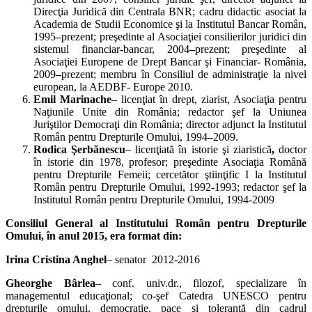
Direcţia Juridică din Centrala BNR; cadru didactic asociat la
Academia de Studii Economice şi la Institutul Bancar Român,
1995
–
prezent; preşedinte al Asociaţiei consilierilor juridici din
sistemul financiar-bancar, 2004
–
prezent; preşedinte al
Asociaţiei Europene de Drept Bancar şi Financiar- România,
2009
–
prezent; membru în Consiliul de administraţie la nivel
european, la AEDBF- Europe 2010.
Emil Marinache
– licenţiat în drept, ziarist, Asociaţia pentru
Naţiunile Unite din România; redactor şef la Uniunea
Juriştilor Democraţi din România; director adjunct la Institutul
Român pentru Drepturile Omului, 1994
–
2009.
Rodica Şerbănescu
– licenţiată în istorie şi ziaristică
,
doctor
în istorie din 1978, profesor; preşedinte Asociaţia Română
pentru Drepturile Femeii; cercetător ştiinţific I la Institutul
Român pentru Drepturile Omului, 1992-1993; redactor şef la
Institutul Român pentru Drepturile Omului, 1994-2009
Consiliul General al Institutului Român pentru Drepturile
Omului, în anul 2015, era format din:
Irina Cristina Anghel
– senator 2012-2016
Gheorghe Bârlea
– conf. univ.dr., filozof, specializare în
managementul educaţional; co-şef Catedra UNESCO pentru
drepturile omului, democraţie, pace şi toleranţă din cadrul