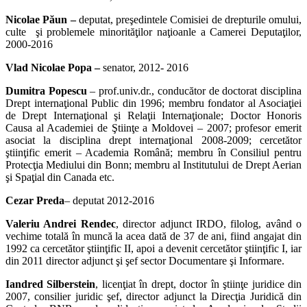
Nicolae Păun –
deputat, preşedintele Comisiei de drepturile omului,
culte şi problemele minorităţilor naţioanle a Camerei Deputaţilor,
2000-2016
Vlad Nicolae Popa –
senator, 2012- 2016
Dumitra Popescu
– prof.univ.dr., conducător de doctorat disciplina
Drept internaţional Public din 1996; membru fondator al Asociaţiei
de Drept Internaţional şi Relaţii Internaţionale; Doctor Honoris
Causa al Academiei de Ştiinţe a Moldovei – 2007; profesor emerit
asociat la disciplina drept internaţional 2008-2009; cercetător
ştiinţific emerit – Academia Română; membru în Consiliul pentru
Protecţia Mediului din Bonn; membru al Institutului de Drept Aerian
şi Spaţial din Canada etc.
Cezar Preda
– deputat 2012-2016
Valeriu Andrei Rendec
, director adjunct IRDO, filolog, având o
vechime totală în muncă la acea dată de 37 de ani, fiind angajat din
1992 ca cercetător ştiinţific II, apoi a devenit cercetător ştiinţific I, iar
din 2011 director adjunct şi şef sector Documentare şi Informare.
Iandred Silberstein
, licenţiat în drept, doctor în ştiinţe juridice din
2007, consilier juridic şef, director adjunct la Direcţia Juridică din