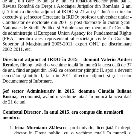
de ani, din care 16 ani şi 8 luni ca redactor/redactor principal la
Revista Română de Drept a Asociaţiei Juriştilor din România, 2 ani
şi 5 luni ca director adjunct al IRDO şi 21 ani şi 1 lună ca director
executiv şi şef sector Cercetare la IRDO; profesor universitar titular -
Conducător de doctorate din 2001 şi post-doctorate în cadrul Şcolii
Naţionale de Studii Politice şi Administrative; membru în Consiliul
de administraţie al European Union Agency for Fundamental Rights
(FRA; membru ales reprezentant al societăţii civile în Consiliul
Superior al Magistraturii 2005-2011; expert ONU pe discriminare
2002-2011, etc.
Directorul adjunct al IRDO în 2015 – domnul Valeriu Andrei
Rendec,
filolog, având o vechime totală în muncă la acea dată de 37
de ani, fiind angajat din 1992 ca cercetător ştiinţific II, apoi a devenit
cercetător ştiinţific I, iar din 2011 director adjunct şi şef sector
Documentare şi Informare.
Şef sector Administrativ în 2015, doamna Claudia Iuliana
Kosina,
economist, având o vechime totală în muncă la acea dată
de 21 de ani.
Comitetul Director , în anul 2015, era compus din următorii
membri:
Irina Moroianu Zlătescu
– prof.univ.dr., licenţiată în drept,
doctor în Drept public, cu o vechime totală în muncă şi