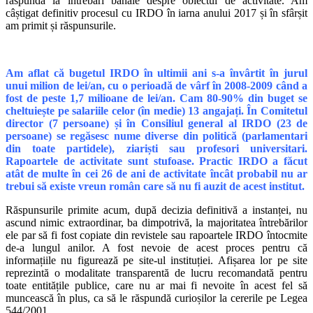
răspundă la întrebări banale despre obiectul de activitate. Am
câștigat definitiv procesul cu IRDO în iarna anului 2017 și în sfârșit
am primit și răspunsurile.
Am aflat că bugetul IRDO în ultimii ani s-a învârtit în jurul
unui milion de lei/an, cu o perioadă de vârf în 2008-2009 când a
fost de peste 1,7 milioane de lei/an. Cam 80-90% din buget se
cheltuiește pe salariile celor (în medie) 13 angajați. În Comitetul
director (7 persoane) și în Consiliul general al IRDO (23 de
persoane) se regăsesc nume diverse din politică (parlamentari
din toate partidele), ziariști sau profesori universitari.
Rapoartele de activitate sunt stufoase. Practic IRDO a făcut
atât de multe în cei 26 de ani de activitate încât probabil nu ar
trebui să existe vreun român care să nu fi auzit de acest institut.
Răspunsurile primite acum, după decizia definitivă a instanței, nu
ascund nimic extraordinar, ba dimpotrivă, la majoritatea întrebărilor
ele par să fi fost copiate din revistele sau rapoartele IRDO întocmite
de-a lungul anilor. A fost nevoie de acest proces pentru că
informațiile nu figurează pe site-ul instituției. Afișarea lor pe site
reprezintă o modalitate transparentă de lucru recomandată pentru
toate entitățile publice, care nu ar mai fi nevoite în acest fel să
muncească în plus, ca să le răspundă curioșilor la cererile pe Legea
544/2001.