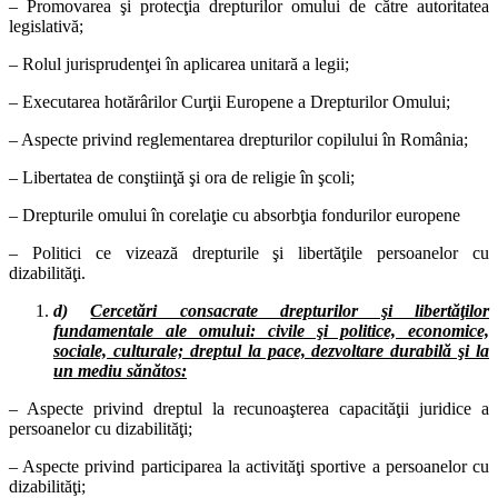
– Promovarea şi protecţia drepturilor omului de către autoritatea
legislativă;
– Rolul jurisprudenţei în aplicarea unitară a legii;
– Executarea hotărârilor Curţii Europene a Drepturilor Omului;
– Aspecte privind reglementarea drepturilor copilului în România;
– Libertatea de conştiinţă şi ora de religie în şcoli;
– Drepturile omului în corelaţie cu absorbţia fondurilor europene
– Politici ce vizează drepturile şi libertăţile persoanelor cu
dizabilităţi.
d)
Cerce
tări consacrate drepturilor şi libertăţilor
fundamentale ale omului: civile şi politice, economice,
sociale, culturale; dreptul la pace, dezvoltare durabilă şi la
un mediu sănătos:
– Aspecte privind dreptul la recunoaşterea capacităţii juridice a
persoanelor cu dizabilităţi;
– Aspecte privind participarea la activităţi sportive a persoanelor cu
dizabilităţi;