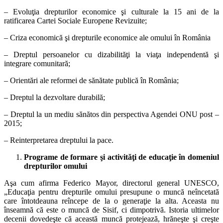
– Evoluţia drepturilor economice şi culturale la 15 ani de la
ratificarea Cartei Sociale Europene Revizuite;
– Criza economică şi drepturile economice ale omului în România
– Dreptul persoanelor cu dizabilităţi la viaţa independentă şi
integrare comunitară;
– Orientări ale reformei de sănătate publică în România;
– Dreptul la dezvoltare durabilă;
– Dreptul la un mediu sănătos din perspectiva Agendei ONU post –
2015;
– Reinterpretarea dreptului la pace.
Programe de formare şi activităţi
de educaţie în domeniul
drepturilor omului
Aşa cum afirma Federico Mayor, directorul general UNESCO,
„Educaţia pentru drepturile omului presupune o muncă neîncetată
care întotdeauna reîncepe de la o generaţie la alta. Aceasta nu
înseamnă că este o muncă de Sisif, ci dimpotrivă. Istoria ultimelor
decenii dovedeşte că această muncă protejează, hrăneşte şi creşte