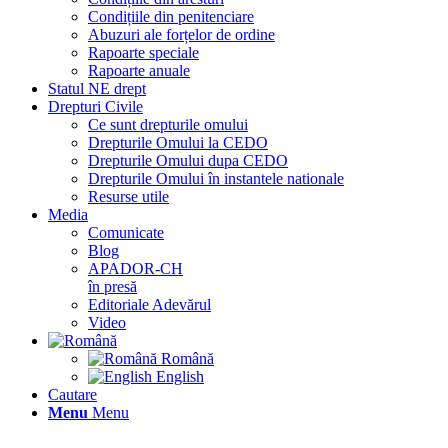
Condițiile din penitenciare
Abuzuri ale forțelor de ordine
Rapoarte speciale
Rapoarte anuale
Statul NE drept
Drepturi Civile
Ce sunt drepturile omului
Drepturile Omului la CEDO
Drepturile Omului dupa CEDO
Drepturile Omului în instantele nationale
Resurse utile
Media
Comunicate
Blog
APADOR-CH
în presă
Editoriale Adevărul
Video
Română
English
Cautare
Menu
Menu