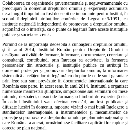
Colaborarea cu organismele guvernamentale şi neguvernamentale cu
preocupări în domeniul drepturilor omului şi experienţa acumulată
de-a lungul timpului au fost deosebit de importante pentru Institut, în
scopul îndeplinirii atribuţiilor conferite de Legea nr.9/1991, ca
instituţie naţională independentă de promovare a drepturilor omului,
acţionând ca o interfaţă, ca o punte de legătură între aceste instituţiile
publice şi societatea civilă.
Pornind de la importanţa deosebită a cunoaşterii drepturilor omului,
şi în anul 2014, Institutul Român pentru Drepturile Omului a
desfăşurat activităţi de formare, informare, documentare, cercetare şi
consultanţă, contribuind, prin întreaga sa activitate, la formarea
persoanelor din structurile şi instituţiile publice cu atribuţii în
domeniul protecţiei şi promovării drepturilor omului, la informarea
sistematică a cetăţenilor în legătură cu drepturile ce le sunt garantate
prin lege sau sunt prevăzute în documentele internaţionale la care
România este parte. În acest sens, în anul 2014, Institutul a organizat
numeroase manifestări ştiinţifice, simpozioane sau seminarii ori mese
rotunde, dezbateri, cursuri de formare, schimburi de experienţă etc.
În cadrul Institutului s-au efectuat cercetări, au fost publicate şi
difuzate lucrări în domeniu, rapoarte vizând o mai bună înţelegere a
standardelor internaţionale, a instrumentelor şi mecanismelor de
protecţie şi promovare a drepturilor omului pe plan internaţional şi la
care România a aderat, urmărindu-se facilitarea aplicării lor rapide şi
corecte pe plan naţional.