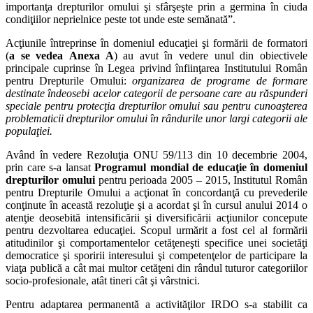
importanţa drepturilor omului şi sfârşeşte prin a germina în ciuda
condiţiilor neprielnice peste tot unde este semănată”.
Acţiunile întreprinse în domeniul educaţiei şi formării de formatori
(
a se vedea
Anexa A
) au avut în vedere unul din obiectivele
principale cuprinse în Legea privind înfiinţarea Institutului Român
pentru Drepturile Omului:
organizarea de programe de formare
destinate îndeosebi acelor categorii de persoane care au răspunderi
speciale pentru protecţia drepturilor omului sau pentru cunoaşterea
problematicii drepturilor omului în rândurile unor largi categorii ale
populaţiei.
Având în vedere Rezoluţia ONU 59/113 din 10 decembrie 2004,
prin care s-a lansat
Programul mondial de e
ducaţie în domeniul
drepturilor omului
pentru perioada 2005 – 2015, Institutul Român
pentru Drepturile Omului a acţionat în concordanţă cu prevederile
conţinute în această rezoluţie şi a acordat şi în cursul anului 2014 o
atenţie deosebită intensificării şi diversificării acţiunilor concepute
pentru dezvoltarea educaţiei. Scopul urmărit a fost cel al formării
atitudinilor şi comportamentelor cetăţeneşti specifice unei societăţi
democratice şi sporirii interesului şi competenţelor de participare la
viaţa publică a cât mai multor cetăţeni din rândul tuturor categoriilor
socio-profesionale, atât tineri cât şi vârstnici.
Pentru adaptarea permanentă a activităţilor IRDO s-a stabilit ca