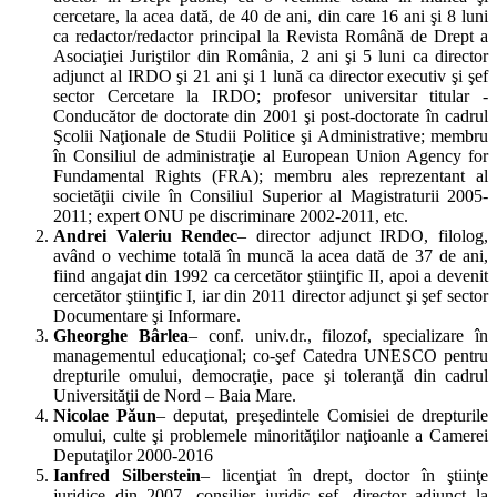
cercetare, la acea dată, de 40 de ani, din care 16 ani şi 8 luni
ca redactor/redactor principal la Revista Română de Drept a
Asociaţiei Juriştilor din România, 2 ani şi 5 luni ca director
adjunct al IRDO şi 21 ani şi 1 lună ca director executiv şi şef
sector Cercetare la IRDO; profesor universitar titular -
Conducător de doctorate din 2001 şi post-doctorate în cadrul
Şcolii Naţionale de Studii Politice şi Administrative; membru
în Consiliul de administraţie al European Union Agency for
Fundamental Rights (FRA); membru ales reprezentant al
societăţii civile în Consiliul Superior al Magistraturii 2005-
2011; expert ONU pe discriminare 2002-2011, etc.
Andrei Valeriu Rendec
– director adjunct IRDO, filolog,
având o vechime totală în muncă la acea dată de 37 de ani,
fiind angajat din 1992 ca cercetător ştiinţific II, apoi a devenit
cercetător ştiinţific I, iar din 2011 director adjunct şi şef sector
Documentare şi Informare.
Gheorghe Bârlea
– conf. univ.dr., filozof, specializare în
managementul educaţional; co-şef Catedra UNESCO pentru
drepturile omului, democraţie, pace şi toleranţă din cadrul
Universităţii de Nord – Baia Mare.
Nicolae Păun
– deputat, preşedintele Comisiei de drepturile
omului, culte şi problemele minorităţilor naţioanle a Camerei
Deputaţilor 2000-2016
Ianfred Silberstein
– licenţiat în drept, doctor în ştiinţe
juridice din 2007, consilier juridic şef, director adjunct la