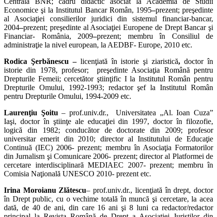
Centrala BNR; cadru didactic asociat la Academia de Studii
Economice şi la Institutul Bancar Român, 1995
–
prezent; preşedinte
al Asociaţiei consilierilor juridici din sistemul financiar-bancar,
2004
–
prezent; preşedinte al Asociaţiei Europene de Drept Bancar şi
Financiar- România, 2009
–
prezent; membru în Consiliul de
administraţie la nivel european, la AEDBF- Europe, 2010 etc.
Rodica Şerbănescu –
licenţiată în istorie şi ziaristică
,
doctor în
istorie din 1978, profesor; preşedinte Asociaţia Română pentru
Drepturile Femeii; cercetător ştiinţific I la Institutul Român pentru
Drepturile Omului, 1992-1993; redactor şef la Institutul Român
pentru Drepturile Omului, 1994-2009 etc.
Laurenţiu Şoitu
– prof.univ.dr., Universitatea „Al. Ioan Cuza”
Iaşi, doctor în ştiinţe ale educaţiei din 1997, doctor în filozofie,
logică din 1982; conducător de doctorate din 2009; profesor
universitar emerit din 2010; director al Institutului de Educaţie
Continuă (IEC) 2006- prezent; membru în Asociaţia Formatorilor
din Jurnalism şi Comunicare 2006- prezent; director al Platformei de
cercetare interdisciplinară MEDIAEC 2007- prezent; membru în
Comisia Naţională UNESCO 2010- prezent etc.
Irina Moroianu Zlătescu
– prof.univ.dr., licenţiată în drept, doctor
în Drept public, cu o vechime totală în muncă şi cercetare, la acea
dată, de 40 de ani, din care 16 ani şi 8 luni ca redactor/redactor
principal la Revista Română de Drept a Asociaţiei Juriştilor din