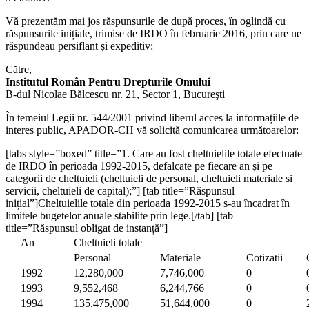
Vă prezentăm mai jos răspunsurile de după proces, în oglindă cu
răspunsurile inițiale, trimise de IRDO în februarie 2016, prin care ne
răspundeau persiflant și expeditiv:
Către,
Institutul Român Pentru Drepturile Omului
B-dul Nicolae Bălcescu nr. 21, Sector 1, Bucureşti
În temeiul Legii nr. 544/2001 privind liberul acces la informațiile de
interes public, APADOR-CH vă solicită comunicarea următoarelor:
[tabs style=”boxed” title=”1. Care au fost cheltuielile totale efectuate
de IRDO în perioada 1992-2015, defalcate pe fiecare an și pe
categorii de cheltuieli (cheltuieli de personal, cheltuieli materiale si
servicii, cheltuieli de capital);”] [tab title=”Răspunsul
inițial”]Cheltuielile totale din perioada 1992-2015 s-au încadrat în
limitele bugetelor anuale stabilite prin lege.[/tab] [tab
title=”Răspunsul obligat de instanță”]
An
Cheltuieli totale
Personal
Materiale
Cotizatii
1992
12,280,000
7,746,000
0
1993
9,552,468
6,244,766
0
1994
135,475,000
51,644,000
0