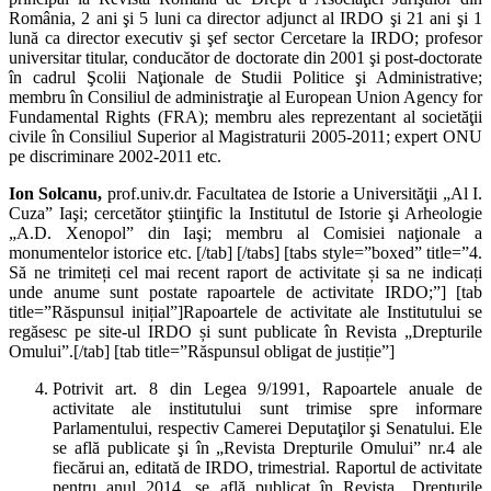
România, 2 ani şi 5 luni ca director adjunct al IRDO şi 21 ani şi 1
lună ca director executiv şi şef sector Cercetare la IRDO; profesor
universitar titular, conducător de doctorate din 2001 şi post-doctorate
în cadrul Şcolii Naţionale de Studii Politice şi Administrative;
membru în Consiliul de administraţie al European Union Agency for
Fundamental Rights (FRA); membru ales reprezentant al societăţii
civile în Consiliul Superior al Magistraturii 2005-2011; expert ONU
pe discriminare 2002-2011 etc.
Ion Solcanu,
prof.univ.dr. Facultatea de Istorie a Universităţii „Al I.
Cuza” Iaşi; cercetător ştiinţific la Institutul de Istorie şi Arheologie
„A.D. Xenopol” din Iaşi; membru al Comisiei naţionale a
monumentelor istorice etc. [/tab] [/tabs] [tabs style=”boxed” title=”4.
Să ne trimiteți cel mai recent raport de activitate și sa ne indicați
unde anume sunt postate rapoartele de activitate IRDO;”] [tab
title=”Răspunsul inițial”]Rapoartele de activitate ale Institutului se
regăsesc pe site-ul IRDO și sunt publicate în Revista „Drepturile
Omului”.[/tab] [tab title=”Răspunsul obligat de justiție”]
Potrivit art. 8 din Legea 9/1991, Rapoartele anuale de
activitate ale institutului sunt trimise spre informare
Parlamentului, respectiv Camerei Deputaţilor şi Senatului. Ele
se află publicate şi în „Revista Drepturile Omului” nr.4 ale
fiecărui an, editată de IRDO, trimestrial. Raportul de activitate
pentru anul 2014, se află publicat în Revista „Drepturile