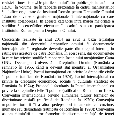
revistei trimestriale „Drepturile omului”, în publicaþia lunarã Info
IRDO, în volume, fie în rapoarte prezentate în cadrul manifestãrilor
ºtiinþifice organizate de Institutul Român pentru Drepturile Omului
ºi/sau de diverse organisme naþionale ºi internaþionale cu care
Institutul colaboreazã. În aceastã categorie intrã marea majoritate a
studiilor ºi cercetãrilor efectuate în cadrul sau cu participarea
Institutului Român pentru Drepturile Omului.
Cercetãrile realizate în anul 2014 au avut la bazã legislaþia
naþionalã din domeniul drepturilor omului ºi documentele
internaþionale ºi regionale devenite parte din dreptul intern prin
ratificarea acestora de cãtre România. În acest sens, din documentele
la care fac referire studiile ºi rapoartele Institutului menþionãm: Carta
ONU; Declaraþia Universalã a Drepturilor Omului (România a
semnat-o în 1955, când a devenit stat membru al Organizaþiei
Naþiunilor Unite); Pactul internaþional cu privire la drepturile civile
ºi politice (ratificat de România în 1974); Pactul internaþional cu
privire la drepturile economice, sociale ºi culturale (ratificat de
România în 1974); Protocolul facultativ la Pactul internaþional cu
privire la drepturile civile ºi politice (ratificat de România în 1993);
Convenþia internaþionalã privind eliminarea tuturor formelor de
discriminare rasialã (ratificatã de România în 1970); Convenþia
împotriva torturii ºi a altor pedepse ori tratamente cu cruzime,
inumane sau degradante (ratificatã de România în 1990); Convenþia
asupra eliminãrii tuturor formelor de discriminare faþã de femei