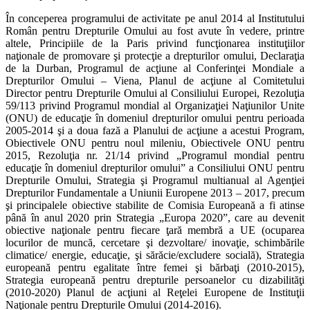
În conceperea programului de activitate pe anul 2014 al Institutului
Român pentru Drepturile Omului au fost avute în vedere, printre
altele, Principiile de la Paris privind funcţionarea instituţiilor
naţionale de promovare şi protecţie a drepturilor omului, Declaraţia
de la Durban, Programul de acţiune al Conferinţei Mondiale a
Drepturilor Omului – Viena, Planul de acţiune al Comitetului
Director pentru Drepturile Omului al Consiliului Europei, Rezoluţia
59/113 privind Programul mondial al Organizaţiei Naţiunilor Unite
(ONU) de educaţie în domeniul drepturilor omului pentru perioada
2005-2014 şi a doua fază a Planului de acţiune a acestui Program,
Obiectivele ONU pentru noul mileniu, Obiectivele ONU pentru
2015, Rezoluţia nr. 21/14 privind „Programul mondial pentru
educaţie în domeniul drepturilor omului” a Consiliului ONU pentru
Drepturile Omului, Strategia şi Programul multianual al Agenţiei
Drepturilor Fundamentale a Uniunii Europene 2013 – 2017, precum
şi principalele obiective stabilite de Comisia Europeană a fi atinse
până în anul 2020 prin Strategia „Europa 2020”, care au devenit
obiective naţionale pentru fiecare ţară membră a UE (ocuparea
locurilor de muncă, cercetare şi dezvoltare/ inovaţie, schimbările
climatice/ energie, educaţie, şi sărăcie/excludere socială), Strategia
europeană pentru egalitate între femei şi bărbaţi (2010-2015),
Strategia europeană pentru drepturile persoanelor cu dizabilităţi
(2010-2020) Planul de acţiuni al Reţelei Europene de Instituţii
Naţionale pentru Drepturile Omului (2014-2016).