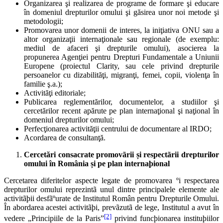
Organizarea şi realizarea de programe de formare şi educare
în domeniul drepturilor omului şi găsirea unor noi metode şi
metodologii;
Promovarea unor domenii de interes, la iniţiativa ONU sau a
altor organizaţii internaţionale sau regionale (de exemplu:
mediul de afaceri şi drepturile omului), asocierea la
propunerea Agenţiei pentru Drepturi Fundamentale a Uniunii
Europene (proiectul Clarity, sau cele privind drepturile
persoanelor cu dizabilităţi, migranţi, femei, copii, violenţa în
familie ş.a.);
Activităţi editoriale;
Publicarea reglementărilor, documentelor, a studiilor şi
cercetărilor recent apărute pe plan internaţional şi naţional în
domeniul drepturilor omului;
Perfecţionarea activităţii centrului de documentare al IRDO;
Acordarea de consultanţă.
Cercetări consacrate
promovãrii și respectãrii drepturilor
omului
în România și pe plan internaþional
Cercetarea diferitelor aspecte legate de promovarea ºi respectarea
drepturilor omului reprezintã unul dintre principalele elemente ale
activitãþii desfãºurate de Institutul Român pentru Drepturile Omului.
În abordarea acestei activitãþi, prevãzutã de lege, Institutul a avut în
[2]
vedere „Principiile de la Paris”
privind funcþionarea instituþiilor