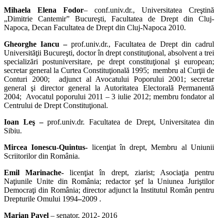
Mihaela Elena Fodor
– conf.univ.dr., Universitatea Creştină
„Dimitrie Cantemir” Bucureşti, Facultatea de Drept din Cluj-
Napoca, Decan Facultatea de Drept din Cluj-Napoca 2010.
Gheorghe Iancu –
prof.univ.dr., Facultatea de Drept din cadrul
Universităţii Bucureşti, doctor în drept constituţional, absolvent a trei
specializări postuniversitare, pe drept constituţional şi european;
secretar general la Curtea Constituţională 1995; membru al Curţii de
Conturi 2000; adjunct al Avocatului Poporului 2001; secretar
general şi director general la Autoritatea Electorală Permanentă
2004; Avocatul poporului 2011 – 3 iulie 2012; membru fondator al
Centrului de Drept Constituţional.
Ioan Leş –
prof.univ.dr. Facultatea de Drept, Universitatea din
Sibiu.
Mircea Ionescu-Quintus-
licenţiat în drept, Membru al Uniunii
Scriitorilor din România.
Emil Marinache-
licenţiat în drept, ziarist; Asociaţia pentru
Naţiunile Unite din România; redactor şef la Uniunea Juriştilor
Democraţi din România; director adjunct la Institutul Român pentru
Drepturile Omului 1994
–
2009 .
Marian Pavel
– senator, 2012- 2016