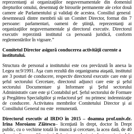
reprezentanţi ai organizaţiilor neguvernamentale din domeniul
drepturilor omului, desemnaţi de birourile permanente ale celor două
camere ale Parlamentului şi validaţi de acestea. Consiliul general
desemnează dintre membrii săi un Comitet Director, format din 7
persoane: parlamentari, oameni de ştiinţă, reprezentanţi ai
organizaţiilor neguvernamentale şi directorul executiv. Directorul
executiv reprezintă institutul ca persoană juridică, conform
reglementărilor în vigoare.”
Comitetul Director asigură conducerea activităţii curente a
institutului.
Structura de personal a institutului este cea prevăzută în anexa la
Legea nr.9/1991. Aşa cum rezultă din organigrama ataşată, institutul
are 3 posturi de conducere, respectiv directorul executiv care este şi
şeful sectorului Cercetare, directorul adjunct care este şi şeful
sectorului Documentare şi Informare şi Şeful sectorului
Administrativ care este şi Contabilul şef. Şeful sectorului de Formare
şi Pregătirea Specialiştilor şi redactorul şef nu primesc indemnizaţie
de conducere. Activitatea membrilor Comitetului Director şi ai
Consiliului General nu este remunerată.
Directorul executiv al IRDO în 2015 – doamna prof.univ.dr.
Irina Moroianu Zlătescu
– licenţiată în drept, doctor în Drept
public, cu o vechime totală în muncă şi cercetare, la acea dată, de 40