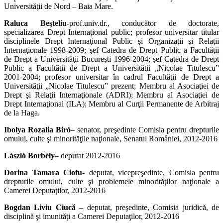
Universităţii de Nord – Baia Mare.
Raluca Beşteliu
-prof.univ.dr., conducător de doctorate,
specializarea Drept Internaţional public; profesor universitar titular
disciplinele Drept Internaţional Public şi Organizaţii şi Relaţii
Internaţionale 1998-2009; şef Catedra de Drept Public a Facultăţii
de Drept a Universităţii Bucureşti 1996-2004; şef Catedra de Drept
Public a Facultăţii de Drept a Universităţii „Nicolae Titulescu”
2001-2004; profesor universitar în cadrul Facultăţii de Drept a
Universităţii „Nicolae Titulescu” prezent; Membru al Asociaţiei de
Drept şi Relaţii Internaţionale (ADRI); Membru al Asociaţiei de
Drept Internaţional (ILA); Membru al Curţii Permanente de Arbitraj
de la Haga.
Ibolya Rozalia Biró
– senator, preşedinte Comisia pentru drepturile
omului, culte şi minorităţile naţionale, Senatul României, 2012-2016
László Borbély
– deputat 2012-2016
Dorina Tamara Ciofu-
deputat, vicepreşedinte, Comisia pentru
drepturile omului, culte şi problemele minorităţilor naţionale a
Camerei Deputaţilor, 2012-2016
Bogdan Liviu Ciucă
– deputat, preşedinte, Comisia juridică, de
disciplină şi imunităţi a Camerei Deputaţilor, 2012-2016