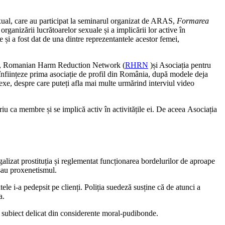
sexual, care au participat la seminarul organizat de ARAS,
Formarea
anizării lucrătoarelor sexuale și a implicării lor active în
și a fost dat de una dintre reprezentantele acestor femei,
), Romanian Harm Reduction Network (
RHRN
)și Asociația pentru
nființeze prima asociație de profil din România, după modele deja
Szexe, despre care puteți afla mai multe urmărind interviul video
iu ca membre și se implică activ în activitățile ei. De aceea Asociația
alizat prostituția și reglementat funcționarea bordelurilor de aproape
 sau proxenetismul.
tele i-a pedepsit pe clienți. Poliția suedeză susține că de atunci a
a.
n subiect delicat din considerente moral-pudibonde.