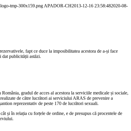
r-logo-tmp-300x159.png
APADOR-CH
2013-12-16 23:58:48
2020-08-
zervativele, fapt ce duce la imposibilitatea acestora de a-și face
t publicității astăzi.
in România, gradul de acces al acestora la serviciile medicale și sociale,
 realizate de către lucrători ai serviciului ARAS de prevenire a
șantion reprezentativ de peste 170 de lucrători sexuali.
, cât și în relația cu forțele de ordine, e de presupus că procentele de
rviului.