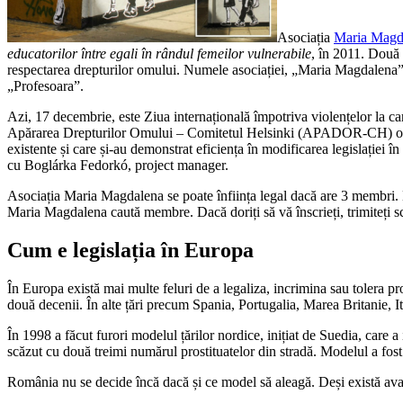
Asociația
Maria Magd
educatorilor între egali în rândul femeilor vulnerabile
, în 2011. Două 
respectarea drepturilor omului. Numele asociației, „Maria Magdalena”, e
„Profesoara”.
Azi, 17 decembrie, este Ziua internațională împotriva violențelor la c
Apărarea Drepturilor Omului – Comitetul Helsinki (APADOR-CH) oferă a
existente și care și-au demonstrat eficiența în modificarea legislației 
cu Boglárka Fedorkó, project manager.
Asociația Maria Magdalena se poate înființa legal dacă are 3 membri. Ea 
Maria Magdalena caută membre. Dacă doriți să vă înscrieți, trimiteți sc
Cum e legislația în Europa
În Europa există mai multe feluri de a legaliza, incrimina sau tolera pro
două decenii. În alte țări precum Spania, Portugalia, Marea Britanie, It
În 1998 a făcut furori modelul țărilor nordice, inițiat de Suedia, care a 
scăzut cu două treimi numărul prostituatelor din stradă. Modelul a fost 
România nu se decide încă dacă și ce model să aleagă. Deși există ava