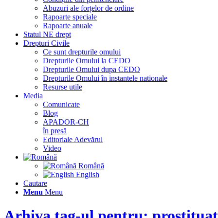
Abuzuri ale forțelor de ordine
Rapoarte speciale
Rapoarte anuale
Statul NE drept
Drepturi Civile
Ce sunt drepturile omului
Drepturile Omului la CEDO
Drepturile Omului dupa CEDO
Drepturile Omului în instantele nationale
Resurse utile
Media
Comunicate
Blog
APADOR-CH
în presă
Editoriale Adevărul
Video
Română
English
Cautare
Menu
Menu
Arhiva tag-ul pentru: prostitua