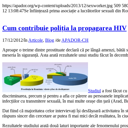
https://apador.org/wp-content/uploads/2013/12/sexworker.jpg
509
58
12 13:08:47
Se înființează prima asociație a lucrătorilor sexuali din R
Cum contribuie poliția la propagarea HIV
17/12/2012
/
în
Articole
,
Blog
/
de
APADOR-CH
Aproape o treime dintre prostituate declară că pe lângă amenzi, bătăi s
meseria în siguranță. Asta arată rezultatele unui studiu făcut în de
Studiul
a fost făcut cu
discriminarea, precum și pentru a afla ce părere au persoanele implicate
infecțiilor cu transmitere sexuală, în mai multe orașe din țară (Arad, 
Dat fiind că majoritatea celor intervievați își desfășoară activitatea în 
răspuns sincer din cercetare ar putea fi mai mici decât realitatea, în ci
Rezultatele studiului arată două laturi importante ale fenomenului prost