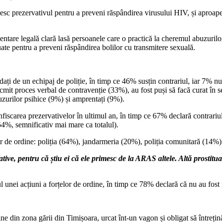
sc prezervativul pentru a preveni răspândirea virusului HIV, și aproape 
re legală clară lasă persoanele care o practică la cheremul abuzurilor tut
uate pentru a preveni răspândirea bolilor cu transmitere sexuală.
ați de un echipaj de poliție, în timp ce 46% susțin contrariul, iar 7% nu 
it proces verbal de contravenție (33%), au fost puși să facă curat în secț
buzurilor psihice (9%) și amprentați (9%).
fiscarea prezervativelor în ultimul an, în timp ce 67% declară contrariu
54%, semnificativ mai mare ca totalul).
or de ordine: poliția (64%), jandarmeria (20%), poliția comunitară (14%)
ative, pentru că știu ei că ele primesc de la ARAS altele. Altă prostitua
l unei acțiuni a forțelor de ordine, în timp ce 78% declară că nu au fost
ine din zona gării din Timișoara, urcat înt-un vagon și obligat să întrețin