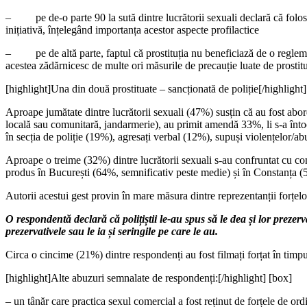
– pe de-o parte 90 la sută dintre lucrătorii sexuali declară că folose
inițiativă, înțelegând importanța acestor aspecte profilactice
– pe de altă parte, faptul că prostituția nu beneficiază de o reglementa
acestea zădărnicesc de multe ori măsurile de precauție luate de prostit
[highlight]Una din două prostituate – sancționată de poliție[/highlight]
Aproape jumătate dintre lucrătorii sexuali (47%) susțin că au fost abord
locală sau comunitară, jandarmerie), au primit amendă 33%, li s-a întocm
în secția de poliție (19%), agresați verbal (12%), supuși violențelor/a
Aproape o treime (32%) dintre lucrătorii sexuali s-au confruntat cu con
produs în București (64%, semnificativ peste medie) și în Constanța (
Autorii acestui gest provin în mare măsura dintre reprezentanții forțel
O respondentă declară că polițiștii le-au spus să le dea și lor prezerv
prezervativele sau le ia și seringile pe care le au.
Circa o cincime (21%) dintre respondenți au fost filmați forțat în timpu
[highlight]Alte abuzuri semnalate de respondenți:[/highlight] [box]
– un tânăr care practica sexul comercial a fost reținut de forțele de ord