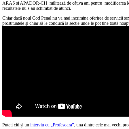
ARAS și APADOR-CH militează de câțiva ani pentru modificarea legilor
rezultatele nu s-au schimbat de atunci.
Chiar dacă noul Cod Penal nu va mai incrimina oferirea de servicii sexu
prostituatele și chiar să le conducă la secție unde le pot tine toată noapt
Puteți citi și un
interviu cu „Profesoara”
, una dintre cele mai vechi pro