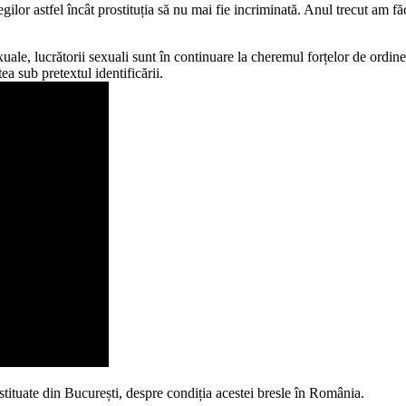
 astfel încât prostituția să nu mai fie incriminată. Anul trecut am f
ale, lucrătorii sexuali sunt în continuare la cheremul forțelor de ordine
ea sub pretextul identificării.
stituate din București, despre condiția acestei bresle în România.