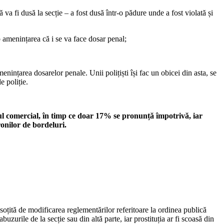
 va fi dusă la secție – a fost dusă într-o pădure unde a fost violată și
b amenințarea că i se va face dosar penal;
menințarea dosarelor penale. Unii polițiști își fac un obicei din asta, se
e poliție.
ul comercial, în timp ce doar 17% se pronunță împotrivă, iar
onilor de bordeluri.
soțită de modificarea reglementărilor referitoare la ordinea publică
buzurile de la secție sau din altă parte, iar prostituția ar fi scoasă din