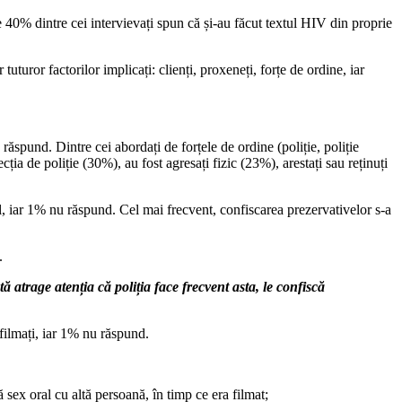
40% dintre cei intervievați spun că și-au făcut textul HIV din proprie
uror factorilor implicați: clienți, proxeneți, forțe de ordine, iar
răspund. Dintre cei abordați de forțele de ordine (poliție, poliție
ia de poliție (30%), au fost agresați fizic (23%), arestați sau reținuți
l, iar 1% nu răspund. Cel mai frecvent, confiscarea prezervativelor s-a
.
tă atrage atenția că poliția face frecvent asta, le confiscă
 filmați, iar 1% nu răspund.
ă sex oral cu altă persoană, în timp ce era filmat;