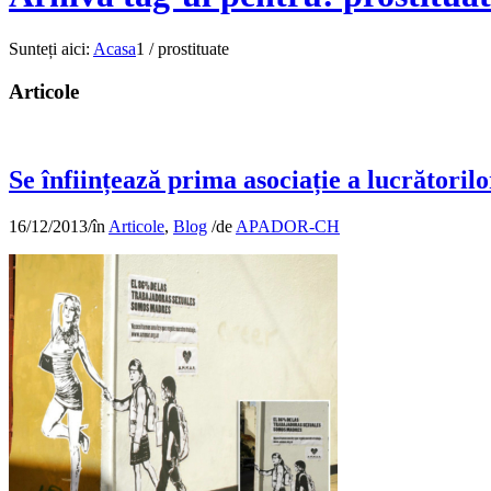
Sunteți aici:
Acasa
1
/
prostituate
Articole
Se înființează prima asociație a lucrătoril
16/12/2013
/
în
Articole
,
Blog
/
de
APADOR-CH