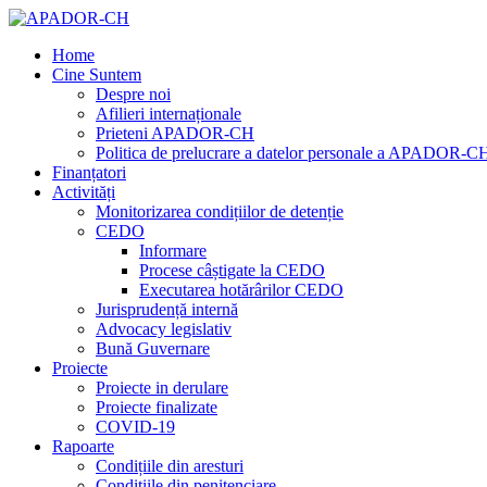
Home
Cine Suntem
Despre noi
Afilieri internaționale
Prieteni APADOR-CH
Politica de prelucrare a datelor personale a APADOR-C
Finanțatori
Activități
Monitorizarea condițiilor de detenție
CEDO
Informare
Procese câștigate la CEDO
Executarea hotărârilor CEDO
Jurisprudență internă
Advocacy legislativ
Bună Guvernare
Proiecte
Proiecte in derulare
Proiecte finalizate
COVID-19
Rapoarte
Condițiile din aresturi
Condițiile din penitenciare