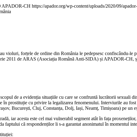
0
APADOR-CH
https://apador.org/wp-content/uploads/2020/09/apado
omânia
au violuri, forțele de ordine din România le pedepsesc confiscându-le pre
cembrie 2011 de ARAS (Asociația Română Anti-SIDA) și APADOR-CH, și da
 scopul de a evidenția situațiile cu care se confruntă lucrătorii sexuali d
 în prostituție cu privire la legalizarea fenomenului. Interviurile au fost
Brașov, București, Cluj, Constanța, Dolj, Iași, Neamț, Timișoara) pe un e
stradă, iar acesta este cel mai vulnerabil segment atât în fața proxeneților
uda faptului că respondenților li s-a garantat anonimatul în momentul inte
ituției: