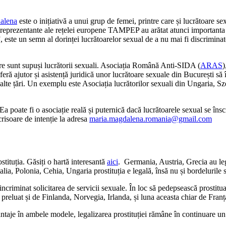
alena
este o inițiativă a unui grup de femei, printre care și lucrătoare 
reprezentante ale rețelei europene TAMPEP au arătat atunci importanta org
ste un semn al dorinței lucrătoarelor sexual de a nu mai fi discriminate 
are sunt supuși lucrătorii sexuali. Asociația Română Anti-SIDA (
ARAS
jutor și asistență juridică unor lucrătoare sexuale din București să î
în alte țări. Un exemplu este Asociația lucrătorilor sexuali din Ungaria, 
poate fi o asociație reală și puternică dacă lucrătoarele sexual se înscr
risoare de intenție la adresa
maria.magdalena.romania@gmail.com
stituția. Găsiți o hartă interesantă
aici
. Germania, Austria, Grecia au leg
alia, Polonia, Cehia, Ungaria prostituția e legală, însă nu și bordelurile
incriminat solicitarea de servicii sexuale. În loc să pedepsească prostitua
preluat și de Finlanda, Norvegia, Irlanda, și luna aceasta chiar de Franț
ntaje în ambele modele, legalizarea prostituției rămâne în continuare u