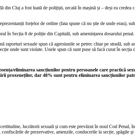
din Cluj a fost luată de polițiști, urcată în mașină și – deși ea credea că
reprezentanții forțelor de ordine (fata spune că nu știe de unde erau), su
oral în Secția 8 de poliție din Capitală, sub amenințarea dosarului penal.
țină raporturi sexuale spun că agresiunile se petrec chiar pe stradă, sub a
secție unde sunt violate. Unele spun că sunt puse să facă curat în secția d
bsența/eliminarea sancțiunilor pentru persoanele care practică sex
ii proxeneților, dar 48% sunt pentru eliminarea sancțiunilor patr
certitudine, lucrătorii sexuali și cum este prevăzut în noul Cod Penal, în
e, confiscările de prezervative, amenzile, conducerile la secție, șpăgile și a