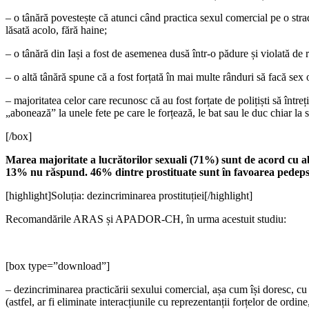
– o tânără povestește că atunci când practica sexul comercial pe o stradă 
lăsată acolo, fără haine;
– o tânără din Iași a fost de asemenea dusă într-o pădure și violată de 
– o altă tânără spune că a fost forțată în mai multe rânduri să facă sex 
– majoritatea celor care recunosc că au fost forțate de polițiști să între
„abonează” la unele fete pe care le forțează, le bat sau le duc chiar la 
[/box]
Marea majoritate a lucrătorilor sexuali (71%) sunt de acord cu a
13% nu răspund. 46% dintre prostituate sunt în favoarea pedepsir
[highlight]Soluția: dezincriminarea prostituției[/highlight]
Recomandările ARAS și APADOR-CH, în urma acestuit studiu:
[box type=”download”]
– dezincriminarea practicării sexului comercial, așa cum își doresc, cu 
(astfel, ar fi eliminate interacțiunile cu reprezentanții forțelor de ordin