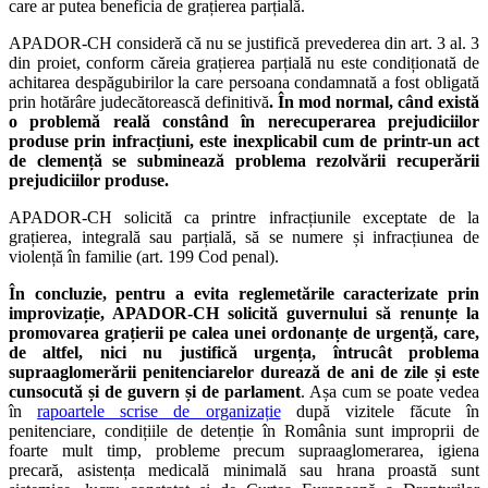
care ar putea beneficia de grațierea parțială.
APADOR-CH consideră că nu se justifică prevederea din art. 3 al. 3
din proiet, conform căreia grațierea parțială nu este condiționată de
achitarea despăgubirilor la care persoana condamnată a fost obligată
prin hotărâre judecătorească definitivă
. În mod normal, când există
o problemă reală constând în nerecuperarea prejudiciilor
produse prin infracțiuni, este inexplicabil cum de printr-un act
de clemență se subminează problema rezolvării recuperării
prejudiciilor produse.
APADOR-CH solicită ca printre infracțiunile exceptate de la
grațierea, integrală sau parțială, să se numere și infracțiunea de
violență în familie (art. 199 Cod penal).
În concluzie, pentru a evita reglemetările caracterizate prin
improvizație, APADOR-CH solicită guvernului să renunțe la
promovarea grațierii pe calea unei ordonanțe de urgență, care,
de altfel, nici nu justifică urgența, întrucât problema
supraaglomerării penitenciarelor durează de ani de zile și este
cunsocută și de guvern și de parlament
. Așa cum se poate vedea
în
rapoartele scrise de organizație
după vizitele făcute în
penitenciare, condițiile de detenție în România sunt improprii de
foarte mult timp, probleme precum supraaglomerarea, igiena
precară, asistența medicală minimală sau hrana proastă sunt