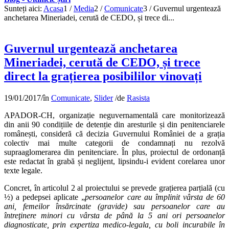
Sunteți aici:
Acasa
1
/
Media
2
/
Comunicate
3
/
Guvernul urgentează
anchetarea Mineriadei, cerută de CEDO, și trece di...
Guvernul urgentează anchetarea
Mineriadei, cerută de CEDO, și trece
direct la grațierea posibililor vinovați
19/01/2017
/
în
Comunicate
,
Slider
/
de
Rasista
APADOR-CH, organizație neguvernamentală care monitorizează
din anii 90 condițiile de detenție din aresturile și din penitenciarele
românești, consideră că decizia Guvernului României de a grația
colectiv mai multe categorii de condamnați nu rezolvă
supraaglomerarea din penitenciare. În plus, proiectul de ordonanță
este redactat în grabă și neglijent, lipsindu-i evident corelarea unor
texte legale.
Concret, în articolul 2 al proiectului se prevede grațierea parțială (cu
½) a pedepsei aplicate „
persoanelor care au împlinit vârsta de 60
ani, femeilor însărcinate (gravide) sau persoanelor care au
întreţinere minori cu vârsta de până la 5 ani ori persoanelor
diagnosticate, prin expertiza medico-legala, cu boli incurabile în