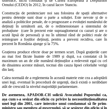
sistemice, lucru constatat și de Curtea Europeană a Drepturilor
Omului (CEDO) în 2012, în cazul Iacov Stanciu.
Construcția de penitenciare noi sau folosirea de spații alternative
pentru detenție sunt doar o parte a soluției. Este nevoie și de o
analiză a politicilor penale, de o prognozare a evoluției numărului de
deținuți în următorii ani, de o redimensionare a sistemului de
probațiune (care în prezent este supraaglomerat cu cazuri și are o
acută lipsă de personal) și nu în ultimul rând de politici reale de
reintegrare a foștilor deținuți, pentru a preveni recidiva, care în
prezent în România ajunge și la 75%.
Grațierea produce efecte doar pe termen scurt. După grațierile care
au mai fost făcute înainte de 1989 și după, s-a constatat că în
maximum un an de zile numărul deținuților a redevenit egal cu cel
de dinaintea acestor măsuri, tocmai din cauza lipsei celorlalte verigi
din lanț.
Calea normală de a reglementa în această materie este cea a adoptării
unei legi, eventual în procedură de urgență, dacă există o nerăbdare
atât de crescută la nivelul majorității parlamentare.
De asemenea, APADOR-CH solictă Avocatului Poporului ca,
așa cum s-a sesizat din oficiu cu privire la necosntituționalitatea
unei legi din 2001, care interzice unui condamnat să fie prim-
ministru sau membru al guvernului, să se sesizeze din oficiu și în