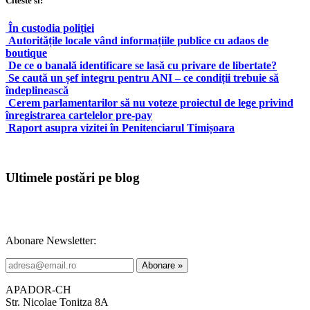
Citeste si:
În custodia poliției
Autoritățile locale vând informațiile publice cu adaos de
boutique
De ce o banală identificare se lasă cu privare de libertate?
Se caută un șef integru pentru ANI – ce condiții trebuie să
îndeplinească
Cerem parlamentarilor să nu voteze proiectul de lege privind
înregistrarea cartelelor pre-pay
Raport asupra vizitei în Penitenciarul Timișoara
Ultimele postări pe blog
Abonare Newsletter:
APADOR-CH
Str. Nicolae Tonitza 8A