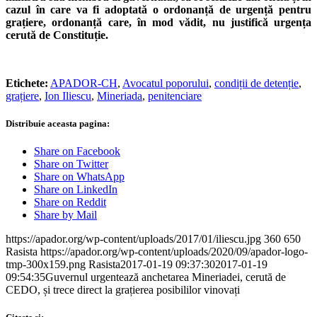
cazul în care va fi adoptată o ordonanță de urgență pentru
grațiere, ordonanță care, în mod vădit, nu justifică urgența
cerută de Constituție.
Etichete:
APADOR-CH
,
Avocatul poporului
,
condiții de detenție
,
grațiere
,
Ion Iliescu
,
Mineriada
,
penitenciare
Distribuie aceasta pagina:
Share on Facebook
Share on Twitter
Share on WhatsApp
Share on LinkedIn
Share on Reddit
Share by Mail
https://apador.org/wp-content/uploads/2017/01/iliescu.jpg
360
650
Rasista
https://apador.org/wp-content/uploads/2020/09/apador-logo-
tmp-300x159.png
Rasista
2017-01-19 09:37:30
2017-01-19
09:54:35
Guvernul urgentează anchetarea Mineriadei, cerută de
CEDO, și trece direct la grațierea posibililor vinovați