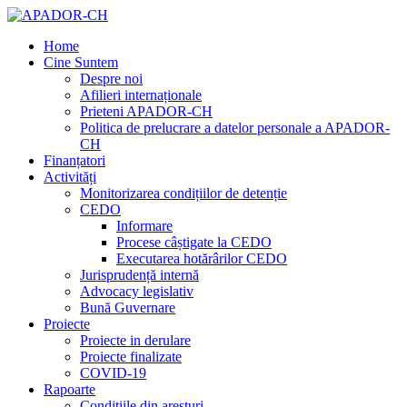
Home
Cine Suntem
Despre noi
Afilieri internaționale
Prieteni APADOR-CH
Politica de prelucrare a datelor personale a APADOR-
CH
Finanțatori
Activități
Monitorizarea condițiilor de detenție
CEDO
Informare
Procese câștigate la CEDO
Executarea hotărârilor CEDO
Jurisprudență internă
Advocacy legislativ
Bună Guvernare
Proiecte
Proiecte in derulare
Proiecte finalizate
COVID-19
Rapoarte
Condițiile din aresturi