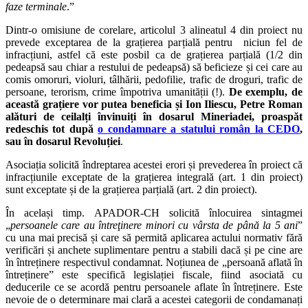
faze terminale
.”
Dintr-o omisiune de corelare, articolul 3 alineatul 4 din proiect nu
prevede exceptarea de la grațierea parțială pentru niciun fel de
infracțiuni, astfel că este posbil ca de grațierea parțială (1/2 din
pedeapsă sau chiar a restului de pedeapsă) să beficieze și cei care au
comis omoruri, violuri, tâlhării, pedofilie, trafic de droguri, trafic de
persoane, terorism, crime împotriva umanității (!).
De exemplu, de
această grațiere vor putea beneficia și Ion Iliescu, Petre Roman
alături de ceilalți învinuiți în dosarul Mineriadei, proaspăt
redeschis tot după
o condamnare a statului român la CEDO
,
sau în dosarul Revoluției
.
Asociația solicită îndreptarea acestei erori și prevederea în proiect că
infracțiunile exceptate de la grațierea integrală (art. 1 din proiect)
sunt exceptate și de la grațierea parțială (art. 2 din proiect).
În același timp. APADOR-CH solicită înlocuirea sintagmei
„
persoanele care au întreţinere minori cu vârsta de până la 5 ani
”
cu una mai precisă și care să permită aplicarea actului normativ fără
verificări și anchete suplimentare pentru a stabili dacă și pe cine are
în întreținere respectivul condamnat. Noțiunea de „persoană aflată în
întreținere” este specifică legislației fiscale, fiind asociată cu
deducerile ce se acordă pentru persoanele aflate în întreținere. Este
nevoie de o determinare mai clară a acestei categorii de condamanați