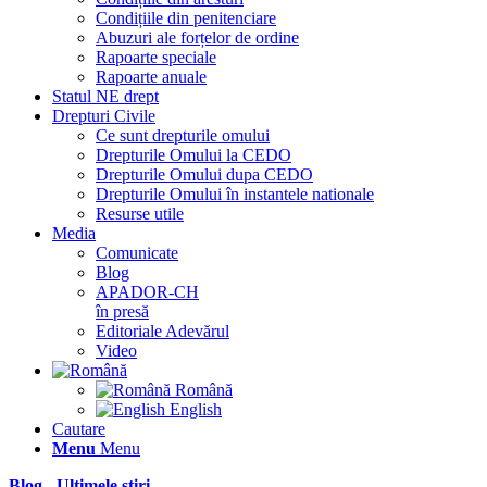
Condițiile din penitenciare
Abuzuri ale forțelor de ordine
Rapoarte speciale
Rapoarte anuale
Statul NE drept
Drepturi Civile
Ce sunt drepturile omului
Drepturile Omului la CEDO
Drepturile Omului dupa CEDO
Drepturile Omului în instantele nationale
Resurse utile
Media
Comunicate
Blog
APADOR-CH
în presă
Editoriale Adevărul
Video
Română
English
Cautare
Menu
Menu
Blog - Ultimele știri