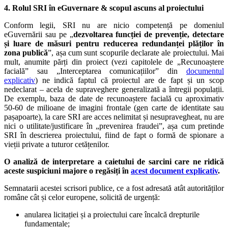
4. Rolul SRI în eGuvernare & scopul ascuns al proiectului
Conform legii, SRI nu are nicio competență pe domeniul
eGuvernării sau pe „
dezvoltarea funcției de prevenție, detectare
și luare de măsuri pentru reducerea redundanței plăților în
zona publică
”, așa cum sunt scopurile declarate ale proiectului. Mai
mult, anumite părți din proiect (vezi capitolele de „Recunoaștere
facială” sau „Interceptarea comunicațiilor” din
documentul
explicativ
) ne indică faptul că proiectul are de fapt și un scop
nedeclarat – acela de supraveghere generalizată a întregii populații.
De exemplu, baza de date de recunoaștere facială cu aproximativ
50-60 de milioane de imagini frontale (gen carte de identitate sau
pașapoarte), la care SRI are acces nelimitat și nesupravegheat, nu are
nici o utilitate/justificare în „prevenirea fraudei”, așa cum pretinde
SRI în descrierea proiectului, fiind de fapt o formă de spionare a
vieții private a tuturor cetățenilor.
O analiză de interpretare a caietului de sarcini care ne ridică
aceste suspiciuni majore o regăsiți în
acest document explicativ
.
Semnatarii acestei scrisori publice, ce a fost adresată atât autorităților
române cât și celor europene, solicită de urgență:
anularea licitației și a proiectului care încalcă drepturile
fundamentale;