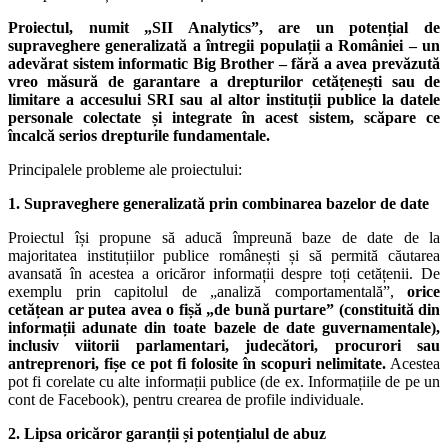
Proiectul, numit „SII Analytics”, are un potențial de
supraveghere generalizată a întregii populații a României – un
adevărat sistem informatic Big Brother – fără a avea prevăzută
vreo măsură de garantare a drepturilor cetățenești sau de
limitare a accesului SRI sau al altor instituții publice la datele
personale colectate și integrate în acest sistem, scăpare ce
încalcă serios drepturile fundamentale.
Principalele probleme ale proiectului:
1. Supraveghere generalizată prin combinarea bazelor de date
Proiectul își propune să aducă împreună baze de date de la
majoritatea instituțiilor publice românești și să permită căutarea
avansată în acestea a oricăror informații despre toți cetățenii. De
exemplu prin capitolul de „analiză comportamentală”,
orice
cetățean ar putea avea o fișă „de bună purtare” (constituită din
informații adunate din toate bazele de date guvernamentale),
inclusiv viitorii parlamentari, judecători, procurori sau
antreprenori, fișe ce pot fi folosite în scopuri nelimitate.
Acestea
pot fi corelate cu alte informații publice (de ex. Informațiile de pe un
cont de Facebook), pentru crearea de profile individuale.
2. Lipsa oricăror garanții și potențialul de abuz