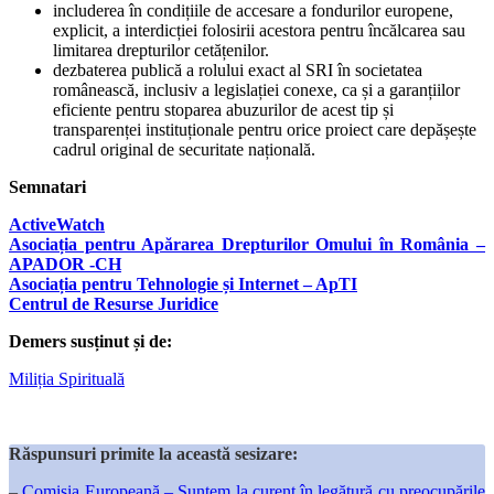
includerea în condițiile de accesare a fondurilor europene,
explicit, a interdicției folosirii acestora pentru încălcarea sau
limitarea drepturilor cetățenilor.
dezbaterea publică a rolului exact al SRI în societatea
românească, inclusiv a legislației conexe, ca și a garanțiilor
eficiente pentru stoparea abuzurilor de acest tip și
transparenței instituționale pentru orice proiect care depășește
cadrul original de securitate națională.
Semnatari
ActiveWatch
Asociația pentru Apărarea Drepturilor Omului în România –
APADOR -CH
Asociația pentru Tehnologie și Internet – ApTI
Centrul de Resurse Juridice
Demers susținut și de:
Miliția Spirituală
Răspunsuri primite la această sesizare:
–
Comisia Europeană – Suntem la curent în legătură cu preocupările