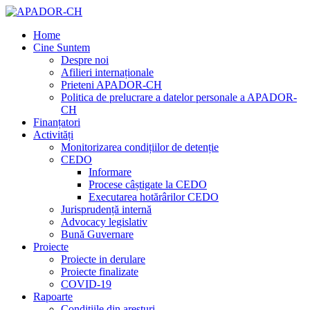
Home
Cine Suntem
Despre noi
Afilieri internaționale
Prieteni APADOR-CH
Politica de prelucrare a datelor personale a APADOR-
CH
Finanțatori
Activități
Monitorizarea condițiilor de detenție
CEDO
Informare
Procese câștigate la CEDO
Executarea hotărârilor CEDO
Jurisprudență internă
Advocacy legislativ
Bună Guvernare
Proiecte
Proiecte in derulare
Proiecte finalizate
COVID-19
Rapoarte
Condițiile din aresturi