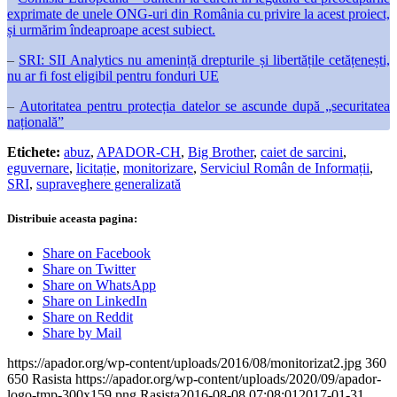
exprimate de unele ONG-uri din România cu privire la acest proiect,
și urmărim îndeaproape acest subiect.
–
SRI: SII Analytics nu amenință drepturile și libertățile cetățenești,
nu ar fi fost eligibil pentru fonduri UE
–
Autoritatea pentru protecția datelor se ascunde după „securitatea
națională”
Etichete:
abuz
,
APADOR-CH
,
Big Brother
,
caiet de sarcini
,
eguvernare
,
licitație
,
monitorizare
,
Serviciul Român de Informații
,
SRI
,
supraveghere generalizată
Distribuie aceasta pagina:
Share on Facebook
Share on Twitter
Share on WhatsApp
Share on LinkedIn
Share on Reddit
Share by Mail
https://apador.org/wp-content/uploads/2016/08/monitorizat2.jpg
360
650
Rasista
https://apador.org/wp-content/uploads/2020/09/apador-
logo-tmp-300x159.png
Rasista
2016-08-08 07:08:01
2017-01-31