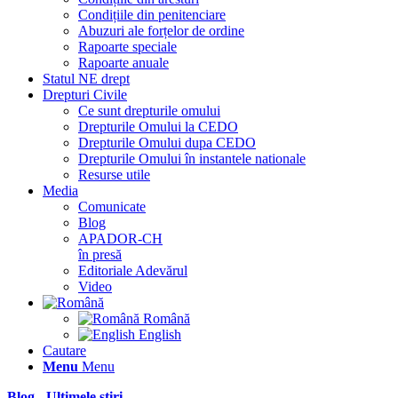
Condițiile din penitenciare
Abuzuri ale forțelor de ordine
Rapoarte speciale
Rapoarte anuale
Statul NE drept
Drepturi Civile
Ce sunt drepturile omului
Drepturile Omului la CEDO
Drepturile Omului dupa CEDO
Drepturile Omului în instantele nationale
Resurse utile
Media
Comunicate
Blog
APADOR-CH
în presă
Editoriale Adevărul
Video
Română
English
Cautare
Menu
Menu
Blog - Ultimele știri