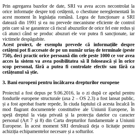
Prin agregarea bazelor de date, SRI va avea acces necontrolat la
orice informație despre toți cetățenii, o chestiune nereglementată în
acest moment în legislația română. Legea de funcționare a SRI
datează din 1991 și ea nu prevede mecanisme eficiente de control
prin care să se garanteze că riscul abuzurilor de orice fel este redus și
că atunci când se produc abuzuri ele vor putea fi sancționate, iar
victimele despăgubite.
Acest proiect, de exemplu prevede că informațiile despre
cetățeni pot fi accesate de pe un număr uriaș de terminale (peste
750), deci practic orice persoană din cele peste 1000 ce vor avea
acces la sistem va avea posibilitatea să îl folosească și în orice
scop personal, fără a putea fi controlate efectiv sau fără ca
cetățeanul să știe.
3. Bani europeni pentru încălcarea drepturilor europene
Proiectul a fost depus pe 9.06.2016, la o zi după ce apelul pentru
fondurile europene structurale (axa 2 – OS 2.3) a fost lansat public,
și a fost aprobat foarte repede, în ciuda faptului că acesta încalcă în
mod flagrant documentele constitutive ale Uniunii Europene, în
speță dreptul la viața privată și la protecția datelor cu caracter
personal (Art 7 și 8) din Carta drepturilor fundamentale a Uniunii
Europene. În acest moment SRI derulează deja o licitație pentru
achiziția echipamentelor necesare și a softurilor.