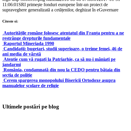
11:06:01
SRI primește fonduri europene într-un proiect de
supraveghere generalizată a cetățenilor, deghizat în eGuvernare
Citeste si:
Autoritățile române folosesc atentatul din Franța pentru a ne
restrânge drepturile fundamentale
Raportul Mineriada 1990
Candidații: bugetari, studii superioare, o treime femei, 46 de
ani media de vârstă
Atenție cum vă rugați la Patriarhie, ca să nu-i mâniați pe
jandarmi
România, condamnată din nou la CEDO pentru bătaia din
secția de poliție
Cerem spargerea monopolului Bisericii Ortodoxe asupra
manualelor școlare de religie
Ultimele postări pe blog