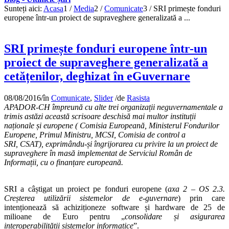
Sunteți aici:
Acasa
1
/
Media
2
/
Comunicate
3
/
SRI primește fonduri
europene într-un proiect de supraveghere generalizată a ...
SRI primește fonduri europene într-un
proiect de supraveghere generalizată a
cetățenilor, deghizat în eGuvernare
08/08/2016
/
în
Comunicate
,
Slider
/
de
Rasista
APADOR-CH împreună cu alte trei organizații neguvernamentale a
trimis astăzi această scrisoare deschisă mai multor instituții
naționale și europene ( Comisia Europeană, Ministerul Fondurilor
Europene, Primul Ministru, MCSI, Comisia de control a
SRI, CSAT), exprimându-și îngrijorarea cu privire la un proiect de
supraveghere în masă implementat de Serviciul Român de
Informații, cu o finanțare europeană.
SRI a câștigat un proiect pe fonduri europene (
axa 2 – OS 2.3.
Creșterea utilizării sistemelor de e-guvernare
) prin care
intenționează să achiziționeze software și hardware de 25 de
milioane de Euro pentru „
consolidare și asigurarea
interoperabilității sistemelor informatice
”.