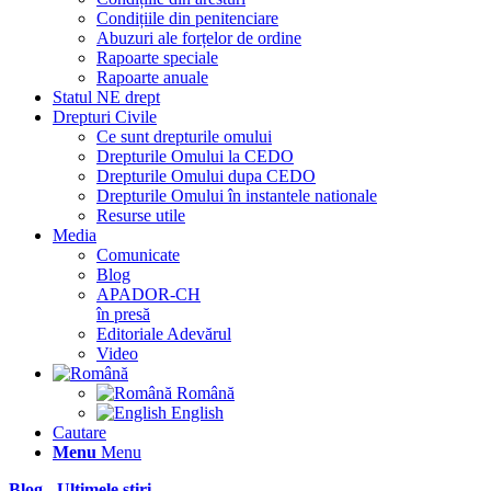
Condițiile din penitenciare
Abuzuri ale forțelor de ordine
Rapoarte speciale
Rapoarte anuale
Statul NE drept
Drepturi Civile
Ce sunt drepturile omului
Drepturile Omului la CEDO
Drepturile Omului dupa CEDO
Drepturile Omului în instantele nationale
Resurse utile
Media
Comunicate
Blog
APADOR-CH
în presă
Editoriale Adevărul
Video
Română
English
Cautare
Menu
Menu
Blog - Ultimele știri