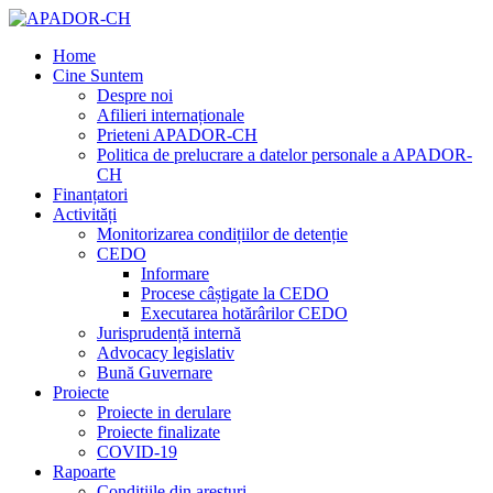
Home
Cine Suntem
Despre noi
Afilieri internaționale
Prieteni APADOR-CH
Politica de prelucrare a datelor personale a APADOR-
CH
Finanțatori
Activități
Monitorizarea condițiilor de detenție
CEDO
Informare
Procese câștigate la CEDO
Executarea hotărârilor CEDO
Jurisprudență internă
Advocacy legislativ
Bună Guvernare
Proiecte
Proiecte in derulare
Proiecte finalizate
COVID-19
Rapoarte
Condițiile din aresturi