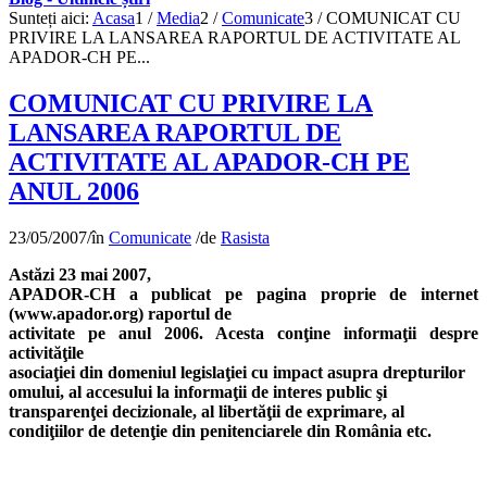
Sunteți aici:
Acasa
1
/
Media
2
/
Comunicate
3
/
COMUNICAT CU
PRIVIRE LA LANSAREA RAPORTUL DE ACTIVITATE AL
APADOR-CH PE...
COMUNICAT CU PRIVIRE LA
LANSAREA RAPORTUL DE
ACTIVITATE AL APADOR-CH PE
ANUL 2006
23/05/2007
/
în
Comunicate
/
de
Rasista
Astăzi 23 mai 2007,
APADOR-CH a publicat pe pagina proprie de internet
(www.apador.org) raportul de
activitate pe anul 2006. Acesta conţine informaţii despre
activităţile
asociaţiei din domeniul legislaţiei cu impact asupra drepturilor
omului, al accesului la informaţii de interes public şi
transparenţei decizionale, al libertăţii de exprimare, al
condiţiilor de detenţie din penitenciarele din România etc.