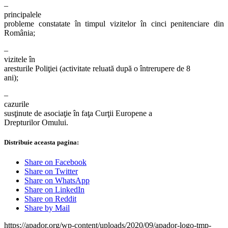
–
principalele
probleme constatate în timpul vizitelor în cinci penitenciare din
România;
–
vizitele în
aresturile Poliţiei (activitate reluată după o întrerupere de 8
ani);
–
cazurile
susţinute de asociaţie în faţa Curţii Europene a
Drepturilor Omului.
Distribuie aceasta pagina:
Share on Facebook
Share on Twitter
Share on WhatsApp
Share on LinkedIn
Share on Reddit
Share by Mail
https://apador.org/wp-content/uploads/2020/09/apador-logo-tmp-