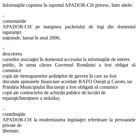
Informaţiile cuprinse în raportul APADOR-CH privesc, între altele:
–
comentariile
APADOR-CH pe marginea pachetului de legi din domeniul
siguranţei
naţionale, lansat în anul 2006;
–
descrierea
cazurilor asociaţiei în domeniul accesului la informaţiile de interes
public, în urma cărora Guvernul României a fost obligat să
comunice
copii ale stenogramelor şedinţelor de guvern în care au fost
discutate ajutoarele financiare acordate RAFO Oneşti şi Carom, iar
Primăria Municipiului Bucureşti a fost obligată să comunice
copii ale contractelor de achiziţii publice de lucrări de
reparaţii/întreţinere a străzilor;
–
contribuţiile
APADOR-CH la modernizarea legislaţiei referitoare la persoanele
private de
libertate;