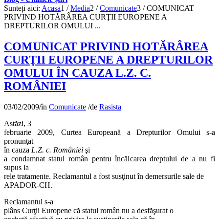
Sunteți aici:
Acasa
1
/
Media
2
/
Comunicate
3
/
COMUNICAT
PRIVIND HOTĂRÂREA CURŢII EUROPENE A
DREPTURILOR OMULUI ...
COMUNICAT PRIVIND HOTĂRÂREA
CURŢII EUROPENE A DREPTURILOR
OMULUI ÎN CAUZA L.Z. C.
ROMÂNIEI
03/02/2009
/
în
Comunicate
/
de
Rasista
Astăzi, 3
februarie 2009, Curtea Europeană a Drepturilor Omului s-a
pronunţat
în cauza
L.Z. c. României
şi
a condamnat statul român pentru încălcarea dreptului de a nu fi
supus la
rele tratamente. Reclamantul a fost susţinut în demersurile sale de
APADOR-CH.
Reclamantul s-a
plâns Curţii Europene că statul român nu a desfăşurat o