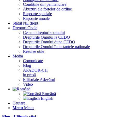
Condițiile din penitenciare
Abuzuri ale forțelor de ordine
Rapoarte speciale
Rapoarte anuale
Statul NE drept
Drepturi Civile
Ce sunt drepturile omului
Drepturile Omului la CEDO
Drepturile Omului dupa CEDO
Drepturile Omului în instantele nationale
Resurse utile
Media
Comunicate
Blog
APADOR-CH
în presă
Editoriale Adevărul
Video
Română
English
Cautare
Menu
Menu
Blog - Ultimele știri