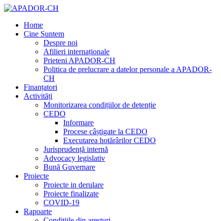
Home
Cine Suntem
Despre noi
Afilieri internaționale
Prieteni APADOR-CH
Politica de prelucrare a datelor personale a APADOR-
CH
Finanțatori
Activități
Monitorizarea condițiilor de detenție
CEDO
Informare
Procese câștigate la CEDO
Executarea hotărârilor CEDO
Jurisprudență internă
Advocacy legislativ
Bună Guvernare
Proiecte
Proiecte in derulare
Proiecte finalizate
COVID-19
Rapoarte
Condițiile din aresturi