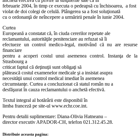
anchetă efectivă cu privire la susţinerile sale că în
februarie 2004, în timp ce executa o pedeapsă cu închisoarea, a fost
violat de doi colegi de celulă. Plângerea sa a fost soluţionată
cu o ordonanţă de neîncepere a urmăririi penale în iunie 2004.
Curtea
Europeană a constatat că, în ciuda cererilor repetate ale
reclamantului, autorităţile penitenciare au refuzat să îi
efectueze un control medico-legal, motivând că nu are resurse
financiare
pentru a acoperi costul unui asemenea control. Instanţa de la
Strasbourg a
criticat faptul că deţinuţii sunt obligaţi să
plătească costul examenelor medicale şi a insistat asupra
necesităţii unui control medical imediat în asemenea
circumstanţe. Curtea a concluzionat că statul român nu a
desfăşurat în cauza reclamantului o anchetă efectivă.
Textul integral al hotărârii este disponibil în
limba franceză pe site-ul www.echr.coe.int.
Pentru detalii suplimentare: Diana-Olivia Hatneanu –
director executiv APADOR-CH, telefon 021.312.45.28.
Distribuie aceasta pagina: