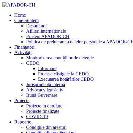
Home
Cine Suntem
Despre noi
Afilieri internaționale
Prieteni APADOR-CH
Politica de prelucrare a datelor personale a APADOR-C
Finanțatori
Activități
Monitorizarea condițiilor de detenție
CEDO
Informare
Procese câștigate la CEDO
Executarea hotărârilor CEDO
Jurisprudență internă
Advocacy legislativ
Bună Guvernare
Proiecte
Proiecte in derulare
Proiecte finalizate
COVID-19
Rapoarte
Condițiile din aresturi
Condițiile din penitenciare