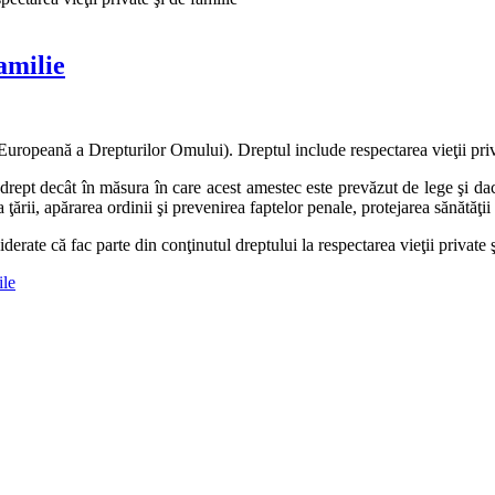
familie
a Europeană a Drepturilor Omului). Dreptul include respectarea vieţii priv
 drept decât în măsura în care acest amestec este prevăzut de lege şi dac
rii, apărarea ordinii şi prevenirea faptelor penale, protejarea sănătăţii sa
ate că fac parte din conţinutul dreptului la respectarea vieţii private ş
ile