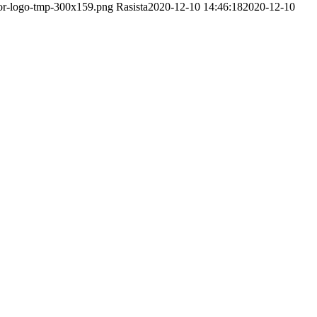
dor-logo-tmp-300x159.png
Rasista
2020-12-10 14:46:18
2020-12-10