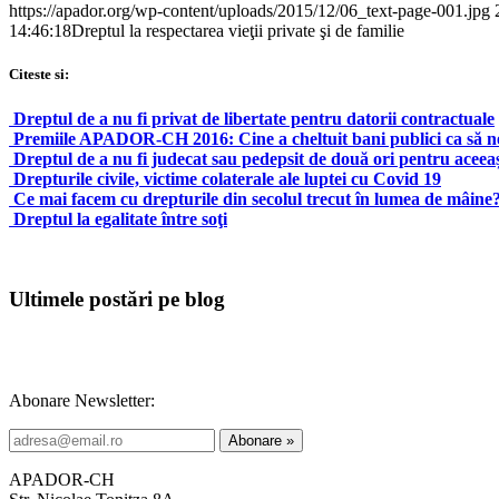
https://apador.org/wp-content/uploads/2015/12/06_text-page-001.jpg
14:46:18
Dreptul la respectarea vieţii private şi de familie
Citeste si:
Dreptul de a nu fi privat de libertate pentru datorii contractuale
Premiile APADOR-CH 2016: Cine a cheltuit bani publici ca să ne î
Dreptul de a nu fi judecat sau pedepsit de două ori pentru aceeaș
Drepturile civile, victime colaterale ale luptei cu Covid 19
Ce mai facem cu drepturile din secolul trecut în lumea de mâine
Dreptul la egalitate între soţi
Ultimele postări pe blog
Abonare Newsletter:
APADOR-CH