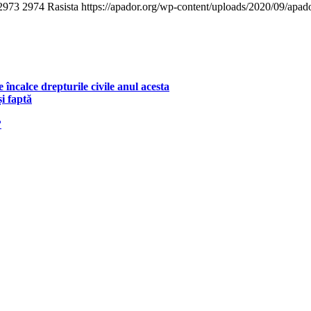
2973
2974
Rasista
https://apador.org/wp-content/uploads/2020/09/apa
ncalce drepturile civile anul acesta
i faptă
?