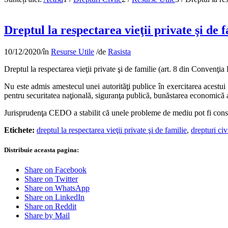
Dreptul la respectarea vieţii private şi de 
10/12/2020
/
în
Resurse Utile
/
de
Rasista
Dreptul la respectarea vieţii private şi de familie (art. 8 din Convenţi
Nu este admis amestecul unei autorităţi publice în exercitarea acestui
pentru securitatea naţională, siguranţa publică, bunăstarea economică a ţă
Jurisprudenţa CEDO a stabilit că unele probleme de mediu pot fi consider
Etichete:
dreptul la respectarea vieţii private şi de familie
,
drepturi civ
Distribuie aceasta pagina:
Share on Facebook
Share on Twitter
Share on WhatsApp
Share on LinkedIn
Share on Reddit
Share by Mail