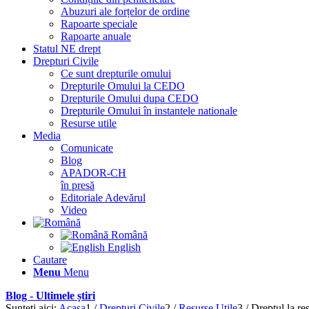
Abuzuri ale forțelor de ordine
Rapoarte speciale
Rapoarte anuale
Statul NE drept
Drepturi Civile
Ce sunt drepturile omului
Drepturile Omului la CEDO
Drepturile Omului dupa CEDO
Drepturile Omului în instantele nationale
Resurse utile
Media
Comunicate
Blog
APADOR-CH
în presă
Editoriale Adevărul
Video
Română
English
Cautare
Menu
Menu
Blog - Ultimele știri
Sunteți aici:
Acasa
1
/
Drepturi Civile
2
/
Resurse Utile
3
/
Dreptul la res