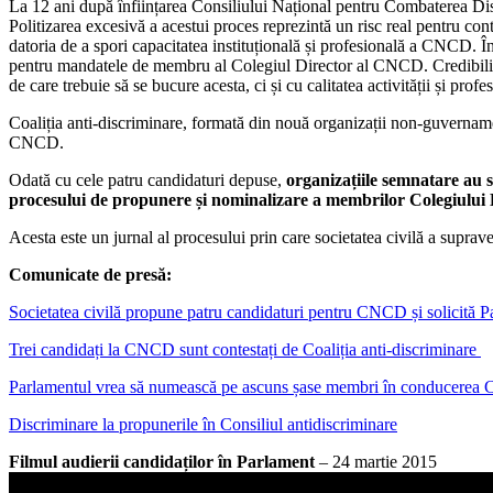
La 12 ani după înființarea Consiliului Național pentru Combaterea Disc
Politizarea excesivă a acestui proces reprezintă un risc real pentru con
datoria de a spori capacitatea instituțională și profesională a CNCD. Î
pentru mandatele de membru al Colegiul Director al CNCD. Credibilitat
de care trebuie să se bucure acesta, ci și cu calitatea activității și pro
Coaliția anti-discriminare, formată din nouă organizații non-guvernamen
CNCD.
Odată cu cele patru candidaturi depuse,
organizațiile semnatare au s
procesului de propunere și nominalizare a membrilor Colegiului
Acesta este un jurnal al procesului prin care societatea civilă a supra
Comunicate de presă:
Societatea civilă propune patru candidaturi pentru CNCD și solicită 
Trei candidați la CNCD sunt contestați de Coaliția anti-discriminare
Parlamentul vrea să numească pe ascuns șase membri în conducer
Discriminare la propunerile în Consiliul antidiscriminare
Filmul audierii candidaților în Parlament
– 24 martie 2015