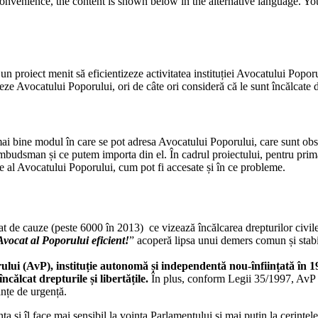
convenience, the content is shown below in the alternative language. You
un proiect menit să eficientizeze activitatea instituției Avocatului Popor
seze Avocatului Poporului, ori de câte ori consideră că le sunt încălcate d
 mai bine modul în care se pot adresa Avocatului Poporului, care sunt obst
budsman și ce putem importa din el. În cadrul proiectului, pentru prima
ale al Avocatului Poporului, cum pot fi accesate și în ce probleme.
e cauze (peste 6000 în 2013) ce vizează încălcarea drepturilor civile, 
vocat al Poporului eficient!
” acoperă lipsa unui demers comun și stabil 
lui (AvP), instituție autonomă și independentă nou-înființată în 1
încălcat drepturile și libertățile.
În plus, conform Legii 35/1997, AvP 
anțe de urgență.
 și îl face mai sensibil la voința Parlamentului și mai puțin la cerințele 