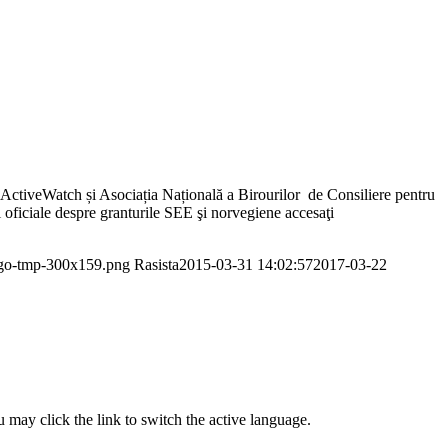
tiveWatch și Asociația Națională a Birourilor de Consiliere pentru
ficiale despre granturile SEE şi norvegiene accesaţi
logo-tmp-300x159.png
Rasista
2015-03-31 14:02:57
2017-03-22
 may click the link to switch the active language.