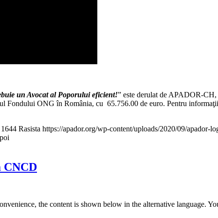
buie un Avocat al Poporului eficient!
” este derulat de APADOR-CH, Ac
ul Fondului ONG în România, cu 65.756.00 de euro. Pentru informaţii o
1644
Rasista
https://apador.org/wp-content/uploads/2020/09/apador-
apoi
rea CNCD
convenience, the content is shown below in the alternative language. You