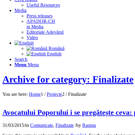
Useful Resources
Media
Press releases
APADOR-CH
in Media
Editoriale Adevărul
Video
Română
English
Search
Menu
Menu
Archive for category: Finalizate
You are here:
Home
1
/
Proiecte
2
/
Finalizate
Avocatului Poporului i se pregătește ceva: 
31/03/2015
/
in
Comunicate
,
Finalizate
/
by
Rasista