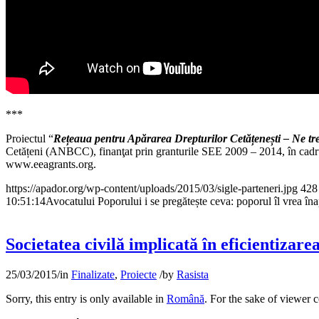
***
Proiectul “
Rețeaua pentru Apărarea Drepturilor Cetățenești – Ne tre
Cetățeni (ANBCC), finanţat prin granturile SEE 2009 – 2014, în cadr
www.eeagrants.org.
https://apador.org/wp-content/uploads/2015/03/sigle-parteneri.jpg
428
10:51:14
Avocatului Poporului i se pregătește ceva: poporul îl vrea în
Societatea civilă implicată în eficientiza
25/03/2015
/
in
Finalizate
,
Proiecte
/
by
Rasista
Sorry, this entry is only available in
Română
. For the sake of viewer 