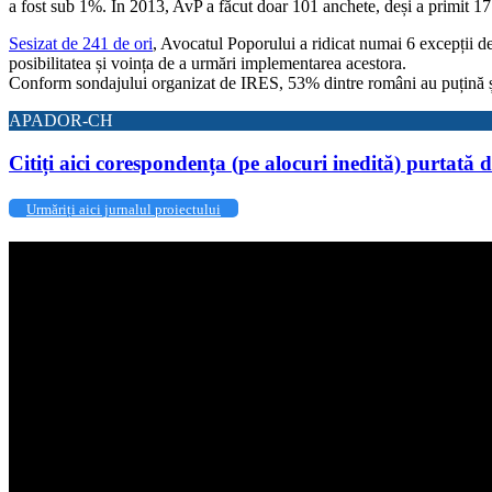
a fost sub 1%. În 2013, AvP a făcut doar 101 anchete, deși a primit 17.
Sesizat de 241 de ori
, Avocatul Poporului a ridicat numai 6 excepții de 
posibilitatea și voința de a urmări implementarea acestora.
Conform sondajului organizat de IRES, 53% dintre români au puțină și f
APADOR-CH
Citiți aici corespondența (pe alocuri inedită) purt
Urmăriți aici jurnalul proiectului