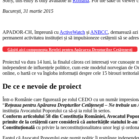
Sorry, this entry is only available in
Română
. For the sake of viewer 
București, 31 martie 2015
APADOR-CH, împreună cu
ActiveWatch
și
ANBCC
, demarează azi 
permanent activitatea instituției și să impulsioneze cetățenii să se adre
Găsiți aici componența Rețelei pentru Apărarea Drepturilor Cetățenești
Proiectul va dura 14 luni, la finalul cărora cei interesați vor cunoaște
independent de influențele politice, cum este modelul norvegian de Om
online, o hartă ce va îngloba informații despre cele 15 birouri teritori
De ce e nevoie de proiect
Într-o Românie care figurează pe rolul CEDO cu un număr impresionat d
“
Rețeaua pentru Apărarea Drepturilor Cetățenești – Ne trebuie un A
instituția Avocatului Poporului ca să-și ia rolul în serios.
Conform articolului 58 din Constituția României, Avocatul Poporu
primite de la cetățenii care consideră că autoritățile statului le-au 
Constituțională
cu privire la neconstituționalitatea unor legi și ordon
Faptul că Avocatul Poporului este numit politic îi restrânge independența