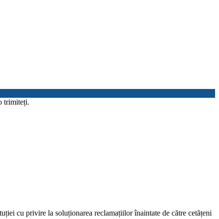
trimiteți.
tuției cu privire la soluționarea reclamațiilor înaintate de către cetățeni