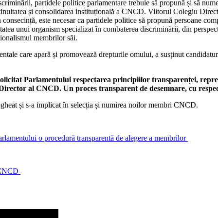
riminării, partidele politice parlamentare trebuie să propună și să num
tinuitatea și consolidarea instituțională a CNCD. Viitorul Colegiu Directo
n consecință, este necesar ca partidele politice să propună persoane com
ea unui organism specializat în combaterea discriminării, din perspecti
fesionalismul membrilor săi.
tale care apară și promovează drepturile omului, a susținut candidaturile
olicitat Parlamentului respectarea principiilor transparenței, reprez
 Director al CNCD. Un proces transparent de desemnare, cu respect
vegheat și s-a implicat în selecția și numirea noilor membri CNCD.
Parlamentului o procedură transparentă de alegere a membrilor
ea CNCD