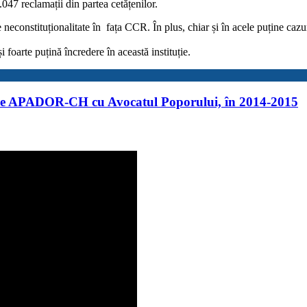
047 reclamații din partea cetățenilor.
neconstituționalitate în fața CCR. În plus, chiar și în acele puține cazur
oarte puțină încredere în această instituție.
ată de APADOR-CH cu Avocatul Poporului, în 2014-2015