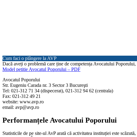
Cum faci o plângere la AVP
Dacă aveți o problemă care ține de competența Avocatului Poporului, găs
Model petitie Avocatul Poporului – PDF
Avocatul Poporului
Str. Eugeniu Carada nr. 3 Sector 3 Bucureşti
Tel: 021-312 71 34 (dispecerat), 021-312 94 62 (centrala)
Fax: 021-312 49 21
website: www.avp.ro
email: avp@avp.ro
Performanțele Avocatului Poporului
Statisticile de pe site-ul AvP arată că
activitatea instituției este scăzută