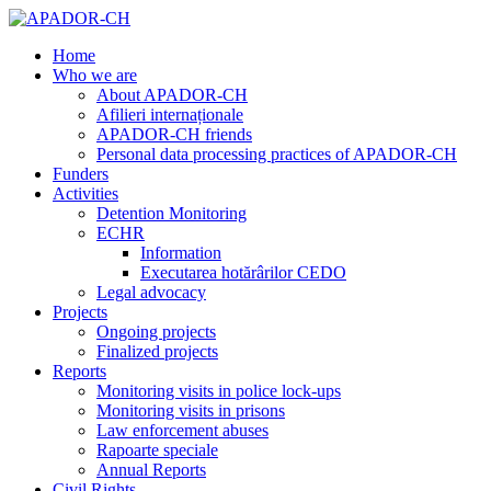
Home
Who we are
About APADOR-CH
Afilieri internaționale
APADOR-CH friends
Personal data processing practices of APADOR-CH
Funders
Activities
Detention Monitoring
ECHR
Information
Executarea hotărârilor CEDO
Legal advocacy
Projects
Ongoing projects
Finalized projects
Reports
Monitoring visits in police lock-ups
Monitoring visits in prisons
Law enforcement abuses
Rapoarte speciale
Annual Reports
Civil Rights