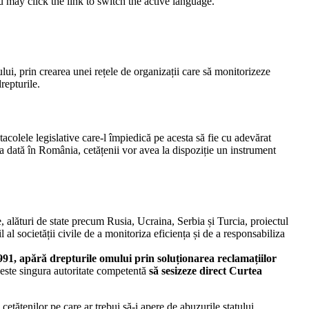
 may click the link to switch the active language.
ului, prin crearea unei rețele de organizații care să monitorizeze
repturile.
acolele legislative care-l împiedică pe acesta să fie cu adevărat
 dată în România, cetățenii vor avea la dispoziție un instrument
alături de state precum Rusia, Ucraina, Serbia și Turcia, proiectul
al societății civile de a monitoriza eficiența și de a responsabiliza
991, apără drepturile omului prin soluționarea reclamațiilor
este singura autoritate competentă
să sesizeze direct Curtea
cetățenilor pe care ar trebui să-i apere de abuzurile statului.